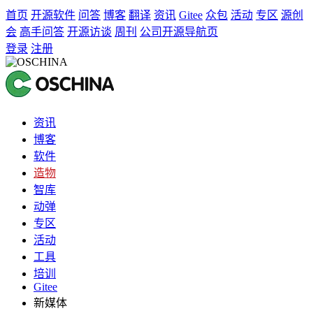
首页
开源软件
问答
博客
翻译
资讯
Gitee
众包
活动
专区
源创
会
高手问答
开源访谈
周刊
公司开源导航页
登录
注册
资讯
博客
软件
造物
智库
动弹
专区
活动
工具
培训
Gitee
新媒体