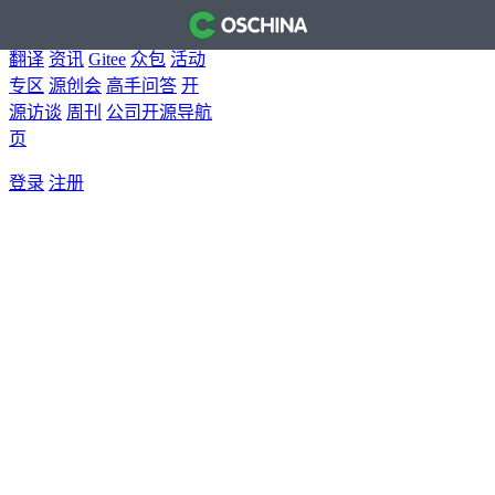
首页
开源软件
问答
博客
翻译
资讯
Gitee
众包
活动
专区
源创会
高手问答
开
源访谈
周刊
公司开源导航
页
登录
注册