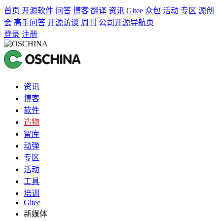
首页
开源软件
问答
博客
翻译
资讯
Gitee
众包
活动
专区
源创
会
高手问答
开源访谈
周刊
公司开源导航页
登录
注册
资讯
博客
软件
造物
智库
动弹
专区
活动
工具
培训
Gitee
新媒体