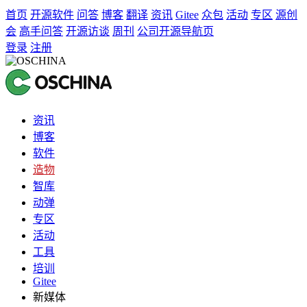
首页
开源软件
问答
博客
翻译
资讯
Gitee
众包
活动
专区
源创
会
高手问答
开源访谈
周刊
公司开源导航页
登录
注册
资讯
博客
软件
造物
智库
动弹
专区
活动
工具
培训
Gitee
新媒体