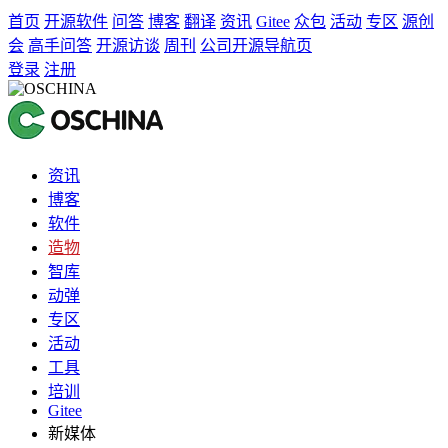
首页
开源软件
问答
博客
翻译
资讯
Gitee
众包
活动
专区
源创
会
高手问答
开源访谈
周刊
公司开源导航页
登录
注册
资讯
博客
软件
造物
智库
动弹
专区
活动
工具
培训
Gitee
新媒体