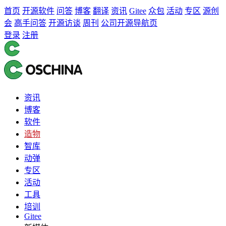
首页
开源软件
问答
博客
翻译
资讯
Gitee
众包
活动
专区
源创
会
高手问答
开源访谈
周刊
公司开源导航页
登录
注册
资讯
博客
软件
造物
智库
动弹
专区
活动
工具
培训
Gitee