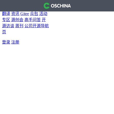
首页
开源软件
问答
博客
翻译
资讯
Gitee
众包
活动
专区
源创会
高手问答
开
源访谈
周刊
公司开源导航
页
登录
注册