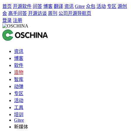
首页
开源软件
问答
博客
翻译
资讯
Gitee
众包
活动
专区
源创
会
高手问答
开源访谈
周刊
公司开源导航页
登录
注册
资讯
博客
软件
造物
智库
动弹
专区
活动
工具
培训
Gitee
新媒体