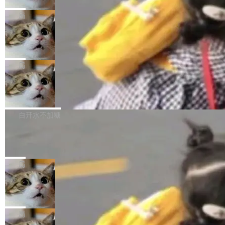
2027 年就能追上美国前沿实验室的水平。 Dela
五年前，David Crawshaw 问过很多软件工程师
频技...
最终并未成功落地，而高额算力消耗持续运行长
ngue 把原因归结为一件事：开放协作。中国的
一个问题：你写过什么给自己用的程序？答案几
局
达 5 个月，公司直到财务对账时才察觉异常。这
AI 开发者在一个共享和协作的生态里加速迭代，
乎都是没有。工程师们整天用别人写的程序写程
意味着一个无人看管的 AI 程序，在近半年时间
而美国模型厂商在"闭门造车"。他的原话是 "buil
DeepSeek Harness 宣布内测邀请，全
序给别人用。偶尔有人自己写个博客系统、智能
里日夜不停地"烧钱"。 复盘显示，...
网最大规模开源 Agent 路演现场诞生
ding in silos"——各自为战，互不通气。 这个判
家居控制、家庭实验室，都算稀奇事。 Crawsh
一条内测招募帖，发出去的时候大概没人想到它
断从他嘴里说出来分量不同。Hugging Face 是
aw 是 Shelley 的作者，一个开源 AI coding age
会变成一场开源 Agent 生态的路演。 8月1日，
局
全球最大的开源 AI 平台，上面跑着上百万个模
nt。他最近在博客上写了一篇文章，核心论点很
DeepSeek Harness 团队负责人崔添翼（tiany
型。谁在开源赛道上领先，...
简单：开发者工具必须开源。 理由不是传统的自
商汤 SenseNova U1.5-Lite-Preview
i）在 X 上发帖： 「如果你是 Agent Harness 相
开源
由软件情怀，而是一个跟 AI agent 直接相关的
关开源项目的开发者，希望参加 DeepSeek Har
商汤科技宣布面向社区开源轻量级统一多模态模
技术判断。 两行 prompt 就能个性化任何软件 C
ness 的内测，可以回复或私信联系我。请附上
型的预览版本 SenseNova U1.5-Lite-Preview。
白开水不加糖
rawshaw 给出了两个 prompt。 第一个： "下载
GitHub id 以及开源代表作。」 DeepSeek 曾在
公告称，SenseNova U1.5-Lite-Preview并非简
某个软件的源码，在本地构建。修改 agent ...
官方招聘信息中写过一条简洁有力的公式：Mod
Ubuntu 将核心系统包从 deb 转成了 s
单的模型规模升级，而是基于 SenseNova U1
nap
el + Harness = Agent。模型负责理解和推理，
的一次系统性迭代，不仅在同一架构中贯通视觉
Ubuntu 正在把又一个核心系统包从 deb 转为 s
Harness 负责把能力落到真实环境中——调用工
理解、推理、生成与编辑，还仅以 8B-MoT 的轻
nap。这次是 hwctl——一个用来检查 Ubuntu
局
具、读写文件、管理上下文、处理错误、完成闭
量大小，将能力推进到4K、更精细的真实质感、
硬件认证状态的命令行工具。 Canonical 工程师
环。崔添翼招人的标...
更复杂的视觉控制和可持续迭代编辑。 相比 U
Dario Amodei 担心新人来 Anthropic
Alan Griffiths 在邮件列表中说得很直白：「hwc
只为金钱，不为使命
1，U1.5-Lite-Preview 在以下方向上带来了显著
tl 是一个 Ubuntu 专有的包，它和它的依赖项都
顶级 AI 研究员在两家公司之间来回跳，中间只
提升： 原生支持4K图像生成； 更精细的局部纹
是 Ubuntu 专有的，不会用在其他发行版上。」
隔了几天。 Lilian Weng 上周刚宣布因健康原因
局
理、细节与真实世界质感； 更准确的中英文文字
所以 deb 版本的受众实际上为零。既然只有 Ub
离开 Thinking Machines Lab，说自己作为联合