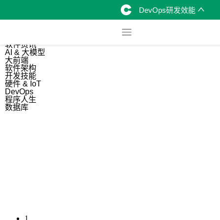
DevOps研发效能
综合
开源资讯
软件资讯
AI & 大模型
大前端
软件架构
开发技能
硬件 & IoT
DevOps
程序人生
数据库
1