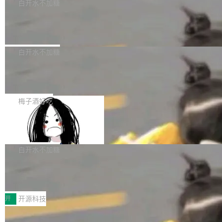
一个回归问题，该问题导致拉取镜像时会拒绝包
e 孵化器项目管理委员会（IPMC）投票中获得
白开水不加糖
pSeek作为与宇树科技具备战略合作关系的企
含绝对 hardlink 目标的镜像（此类镜像由某些镜
全票通过，随后获 Apache 软件基金会董事会批
业，获配股份数量占本次发行数量的2.31%。 除
马斯克 AI 百科项目 Grokipedia 被曝数
像构建工具生成）。moby/moby#53305 修复了
准。今天，Apache 软件基金会正式宣布 Apach
DeepSeek外，腾讯旗下上海启善投资有限公司
月未更新
Docker Engine 29.7.0 中引入的一个回归问
e Fluss 孵化毕业，成为 Apache 顶级项目（TL
埃隆·马斯克推出的AI百科项目 Grokipedia 被曝
获配9...
题，该问题可能导致在旧版 Linux 内核...
P）！这一里程碑不仅标志着 Fluss 迈入新的发
长期停止内容更新，未能实现其作为“AI版维基百
白开水不加糖
展阶段，也将进一步推动流式存储、实时湖仓与
科”替代品的目标。 据 Lawfare 最新调查，自今
AI 数据基础加速融合，为实时数据基础设施的发
Solon I18n：三种解析器，零样板代码
年4月以来，Grokipedia 页面更新功能基本停
展开启新的篇章。
滞，过去三个月内没有任何条目完成更新，用户
如果你在 Spring Boot 里做过国际化，流程大概
提交的编辑请求也长期处于待处理状态。 Groki
是这样的：配 MessageSource 的 Bean、写 R
梅子酒好吃
pedia 于去年底上线，定位为由人工智能生成内
eloadableResourceBundleMessageSource、
容的百科平台，被马斯克视为传统众包百科网站
Apache Doris 4.1 全面增强 Iceberg：
声明 LocaleResolver、注册 LocaleChangeInt
支持 UPDATE、MERGE INTO 与 Iceb
维基百科的替代方案。Lawfare 调查发现，无论
erceptor…五六步之后才能看到第一行翻译文
Apache Doris 4.1 要补齐的，正是缺失的那一
erg V3
热门页面还是低关注度页面，均未出现近期更
本。 Solon 换了个方式。整个 i18n 模块围绕三
半。在已有查询能力的基础上，Doris 进一步支
白开水不加糖
新，相关问题并非局限于特定领域，而是在不同
个解析器、一个注解、一个工具类展开——没有
持了 UPDATE、DELETE、MERGE INTO 等数
主题和访问量页面中普遍存在。 调查人员最初认
XML、没有拦截器注册、没有样板配置。 资源
Testin XAgent：CIO智能测试落地指南
据修改操作、完整的表结构管理与分区演进，以
为，Grokipedia可能只是限...
文件的约定 把文件放到 resources/i18n/ 下： r
及 rewrite_data_files、expire_snapshots 等日
7月30日，TiD2026质量竞争力大会在北京中关
esources/i18n/messages.properties ...
常维护操作，并完整支持 Iceberg V3 格式。
村国家自主创新示范区会议中心开幕。本届大会
开
开源科技
由中关村智联软件服务业质量创新联盟主办，以
让非法状态不可表示：一篇关于 ADT
“智构可信·质创未来——AI原生时代的质量新范