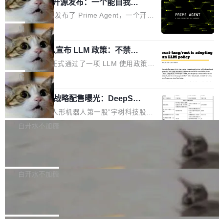
（OHDD：OpenHarmony Hardware Develope
Prime Agent 开源发布：一个能自我改
障无法工作。Pages、Copilot code review、C
进的编程 Agent，ARC-AGI 3 超越人类
r Day）将在杭州启航。活动面向智能硬件产业
opilot coding agent 全部受影响。从检测到完全
Prime Intellect 发布了 Prime Agent，一个开源
专家基线
链企业和开发者，邀请行业专家与资深技术顾
恢复，大约 12 小时。 这是 2026 年 8 月的第六
的编程 Agent Harness，核心设计围绕两个抽
局
问，围绕开源鸿蒙技术能力、设备适配、芯片适
起事故，其中四起与 AI/Copilot 服务相关。 Git
象：Recursive Language Model（RLM）和 C
配、功耗与稳定性调优、兼容性测评及统一互联
Hub 员工 kdaigle 在 HN 讨论中贴出了一组数
Rust 项目团队宣布 LLM 政策：不禁
ontinual Harness。在 ARC-AGI 3 基准测试
等内容展开系统讲解和实战交流，帮助企业进一
止，但你要承认哪些代码不是你写的
据：2025 年全年 10 亿次 commit。现在，每周
上，Prime Agent + Opus 5 的组合达到了 95.
Rust 语言项目正式通过了一项 LLM 使用政策，
步了解开源鸿蒙在智能...
2.75 亿次，全年预计 140 亿次。GitHub...
5% RHAE Best@1，超过了 ARC 报告的人类专
覆盖 rust-lang/rust 单一仓库的代码贡献。这不
局
家基线 95.4%。 不是又一个 coding agent 包装
是项目级别的官方立场，目前由五个团队采纳，
器 Prime Agent 的架构和市面上大多数 coding
宇树科技 IPO 战略配售曝光：DeepSe
但它可能是主流开源项目中关于 AI 辅助贡献最
ek 获配 93.3 万股，锁定 36 个月
agent 有本质区别。大多数 agent harness 的设
细致的一份规则。 政策的核心只有一句话：LLM
8月6日晚间，“人形机器人第一股”宇树科技股份
计是基于早期模型的能力—...
可以用来分析、提炼、审阅、建议，但不能用来
有限公司披露IPO发行价格及战略配售结果，杭
白开水不加糖
创作。 具体来说，LLM 生成的代码可以提交，
州深度求索人工智能基础技术研究有限公司（De
但必须满足五个条件：预先安排、非关键、高质
Docker 29.7.2 发布
epSeek）获配93.3399万股，按150.8元/股发行
量、充分测试、充分审查，并且必须披露。LLM
价格计算，认购金额约1.41亿元，股份锁定期为
Docker 29.7.2 现已发布，具体更新内容如下：
不得生成涉及安全性的关键变更，除非作者本身
36个月。 公告显示，本次宇树科技战略配售对
Bug fixes and enhancements 修复多次传递同
白开水不加糖
就是领域专家。即使如此，政策也"强烈不建
象主要包括长期投资机构、与公司业务具有战略
一环境变量时，docker service create和docker
议"这么做。 对于不披露的情况，审核者可以直
Apache Fluss 毕业成为顶级项目
合作关系或长期合作愿景的大型企业、科创板保
service update会发生 panic 的问题。docker/cl
接关闭 PR，无需解释。 政策作者 Jynn Ne...
荐人跟投子公司，以及公司高级管理人员和核心
i#7145 修复了 Docker Engine 29.7.0 中引入的
今年 7 月，Apache Fluss 的毕业提案在 Apach
员工参与设立的专项资产管理计划。其中，Dee