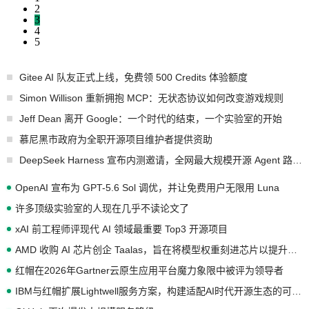
2
3
4
5
Gitee AI 队友正式上线，免费领 500 Credits 体验额度
Simon Willison 重新拥抱 MCP：无状态协议如何改变游戏规则
Jeff Dean 离开 Google：一个时代的结束，一个实验室的开始
慕尼黑市政府为全职开源项目维护者提供资助
DeepSeek Harness 宣布内测邀请，全网最大规模开源 Agent 路演现场诞生
OpenAI 宣布为 GPT-5.6 Sol 调优，并让免费用户无限用 Luna
许多顶级实验室的人现在几乎不读论文了
xAI 前工程师评现代 AI 领域最重要 Top3 开源项目
AMD 收购 AI 芯片创企 Taalas，旨在将模型权重刻进芯片以提升推理性能
红帽在2026年Gartner云原生应用平台魔力象限中被评为领导者
IBM与红帽扩展Lightwell服务方案，构建适配AI时代开源生态的可信基础设施