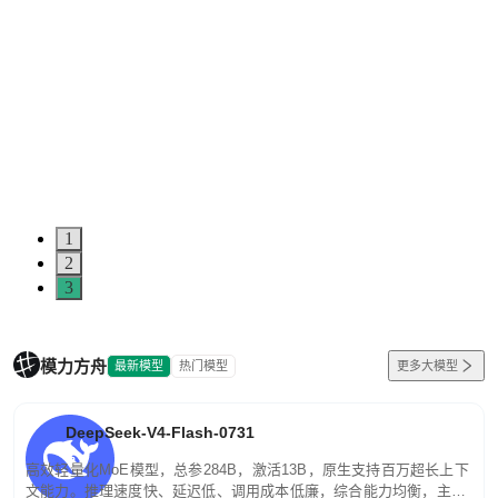
1
2
3
模力方舟
最新模型
热门模型
更多大模型
DeepSeek-V4-Flash-0731
高效轻量化MoE模型，总参284B，激活13B，原生支持百万超长上下
文能力。推理速度快、延迟低、调用成本低廉，综合能力均衡，主打