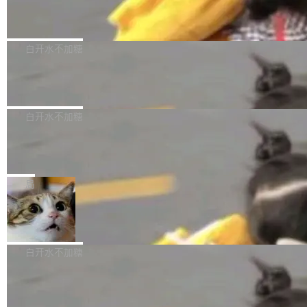
（圈/秒），声音来自真实竹知了录音的 1.72 秒
Apache Dubbo-go v3.3.2 正式发布
用东软飞标医学影像标注平台，同样的工作缩短
采样，无缝循环。音频解码失败时，还有一套合
至4小时，效率提升30倍。 这组数字背后，改变
这个版本面向生产环境，重心在内核稳定性。我
成兜底——锯齿波振荡器模拟脉冲，并联带通共
的不只是速度，而是把医学影像转化为AI能力的
们彻底收敛了旧配置体系，扩展了 Triple 协议与
白开水不加糖
振峰模拟竹膜和筒腔共鸣。 技术细节上，物理引
路径真正打通了。 大型医院积累的影像数据规模
泛化调用能力，加强了应用级元数据和服务治
擎是绳系质点模型：重力、弹性绳（只拉不
庞大，但不能直接用于训练模型。器官、病灶和
Calibre 9.12 发布，功能强大的开源电
理，同时集中修了并发安全、资源泄漏和热路径
推）、空气阻力，1/240 秒定步长积...
子书工具
组织边界，必须由专业医生逐层识别、标记和校
性能问题。
Calibre 开源项目是 Calibre 官方出的电子书管
正，才能成为机器能理解的高质量数据。医学影
理工具。它可以查看，转换，编辑和分类所有主
白开水不加糖
像AI落地最昂贵的环节，不是算法，是专业医生
流格式的电子书。Calibre 是个跨平台软件，可
的时间。 张医生是某三甲医院放射科副主任医
SwiftUI 问世七年了，为什么开发者还
以在 Linux、Windows 和 macOS 上运行。 Cal
师，牵头一项腹部肌肉影像课题。他需要在数百
在骂它？
ibre 9.12 现已正式发布，此次更新内容如下：
Yakov Manshin 发了一期长达 40 分钟的 YouT
张CT影像上完成像素级精细分割，让系统"...
新功能 macOS：在 Connect/Share 按钮中添加
ube 视频，标题是"SwiftUI 七年后：一个平庸的
局
通过 AirDop 共享书籍的功能 Content server：
故事"。视频核心观点很简单：SwiftUI 发布七年
支持可向服务器后端添加新端点的插件 Edit boo
DBeaver 26.1.4 发布
了，仍然像一个永久公测版。 Manshin 从数据
k：Compress images：添加将 GIF 图像转换为
流、布局系统、API 稳定性、性能、跨平台五个
DBeaver 是一个免费开源的通用数据库工具，适
JPEG/WebP 的选项 ToC Editor：添加一个按
维度逐一批判了 SwiftUI。最让人印象深刻的一
用于开发人员和数据库管理员。DBeaver 26.1.4
白开水不加糖
钮，用于对目录中的条目进...
个论据是：苹果官方的 SwiftUI 教程项目 Land
现已发布，具体更新内容包括： AI 助手： <ul st
marks，用最新 Xcode 在最新 macOS 上构建
传音TEX AI语音算法团队斩获MLC-SL
yle="margin-left:0; margin-right:0"> <li><span
M 2026国际挑战赛Task 1亚军
运行，出来的效果是坏的——侧边栏按钮大小不
style="color:#000000">现在可以通过键盘访问
近日，在国际语音领域顶级会议INTERSPEECH