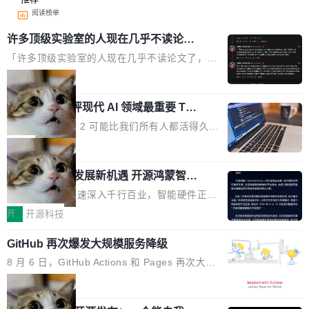
阅读榜单
许多顶级实验室的人现在几乎不读论文
了
「许多顶级实验室的人现在几乎不读论文了，而
且他们认为 ICLR/ICML/NeurIPS 充斥着大量过
局
度宣传和欺诈。」 OpenAI 研究员 Keller Jorda
xAI 前工程师评现代 AI 领域最重要 Top
n 这条推文引发了广泛讨论。他不是在说风凉
3 开源项目
话，他是说出了一个圈内人尽皆知但很少公开捅
Flash Attention 2 可能比我们所有人都活得久。
破的事实。 Jordan 随后补充了一句软化声明：
这句话不是来自某个技术博客，而是出自 Hieu
局
「我不认为这些会议上大部分论文都在过度宣传
Pham 的一条推文。Hieu Pham 是谁？他是 xAI
或造假。问题是，作为读者，如果你筛选出那些
共商智能硬件发展新机遇 开源鸿蒙智能
的早期工程师之一，在 Grok 训练基础设施团队
硬件开发者日杭州站即将举行
看起来最令人兴奋的论文，那它们大部分都是过
工作过。近日他在 X 上发了一条帖子，列出了他
随着万物智联加速深入千行百业，智能硬件正从
度宣传的。」 这才是真正的痛点。不是所有论文
认为现代 AI 领域最重要的三个开源项目。 第一
单点设备迈向智能化、网联化、协同化发展。作
开
开源科技
都有问题，是最吸引眼球的那批论文最有问题。
个名字毫无悬念：Flash Attention 2。 Hieu 的
为面向全场景、跨终端的分布式操作系统，开源
他引用的帖子来自 Mathew Shen，一位 ICLR 2
理由很具体。FA 系列不需要解释，但 FA2 是他
GitHub 再次爆发大规模服务降级
鸿蒙通过统一技术底座和分布式能力，为不同类
026 的读者：「看了篇 ...
认为最重要的一个——复杂度恰到好处，刚好能
型智能设备的开发、连接与互联提供关键支撑，
8 月 6 日，GitHub Actions 和 Pages 再次大规
驱动你去学 CuTe，但还没被那些"邪恶的" Hopp
也为产业链企业探索产品创新与商业增长打开新
模服务降级，Actions 完全不可用超过 5 小时，
局
er++ 优化所淹没，足够容易修改和适配。 更关
的空间。 8月14日，开源鸿蒙智能硬件开发者日
webhook 停发，连自托管 runner 也因调度层故
键的是 FA2 的持久性...