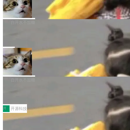
生成与复杂版式组织； 更稳定的图...
untu 用户在用，那用 snap 打包就没什么可纠结
FFmpeg 9.0 发布
创始人的角色「太累了」。几天后，The Inform
的。 从 deb 到 snap 的迁移路径 hwctl 是 rust-
ation 就曝出她将重回 OpenAI，负责递归自我
FFmpeg 9.0 现已发布，包含多项改进。官方更
hwlib 硬件 API 库的一部分，命令行工具负责查
改进方向的研究。她是 Thinking Machines 过
新日志列出的 9.0 版本主要更新内容如下： 扩
白开水不加糖
询 Ubuntu 的硬件认证数据库。...
去一年内第四个离开的联合创始人。 这家由前
展 AMF 色彩转换器 (vf_vpp_amf) 的 HDR 功能
OpenAI CTO Mira Murati 创立的公司，连创始
DeepSeek V4 Flash 单日消耗 8 万亿 t
MP4 muxer 中支持 LCEVC 音轨复用 Playdate
okens 登顶热搜
团队都留不住。 但 Thinking Machines 不是唯
视频编码器和多路复用器 添加 v360_vulkan filt
8 万亿 tokens。一天。一家公司的消耗。 Open
一在人才争夺战中失血的公司。六月，Google
er HE-AAC 960 解码 (DAB+) transpose_cuda
Code 在 X 上发帖：「DeepSeek Flash did 8T
局
连失两员大将：Noam Shazeer 去了 Op...
filter 添加 AMF Frame Rate Converter (vf_frc
tokens on August 1st. 5T of free usage + 3T
_amf) filter SMPTE 2094-50 元数据支持和直
NetBSD 11.0 正式发布
on OpenCode Go.」79.8 万次浏览，连带着 #
通 ProRes RAW VideoToolbox 硬件加速器 AP
DeepSeek一天消耗了8万亿# 上了微博热搜——
NetBSD 11.0 现已正式发布，这是 NetBSD 操
V ...
注意这是 OpenCode 一家的消耗。 OpenCode
作系统的第十八个主要版本。 自 NetBSD 10.1
白开水不加糖
是 Anomaly 出品的 AI 编程工具，套餐 10 美元/
以来的变化 更新亮点： 新增对 RISC-V 处理器
月。用户交了 10 美元，就能用 DeepSeek Flas
2026 ChinaJoy鸿蒙游戏增长臻享会举
架构的支持。NetBSD 11.0 是首个支持 64 位 R
办，鲸鸿动能系统呈现游戏行业解决方
h 随便写代码，按网友说法：「怎么使劲用也用
ISC-V 平台的稳定版本，涵盖一系列基于 StarFi
8月1日，2026 ChinaJoy期间，鸿蒙游戏增长臻
案
不完。」5T 来自免费额度，3T 来自 Go...
ve JH71XX 的设备，例如 VisionFive 2、PINE
享会在上海举办。鸿蒙生态的全场景智慧营销平
开
开源科技
64 STAR64，以及 QEMU。 增强了对 POSIX.1
台鲸鸿动能协同华为游戏中心，面向游戏行业开
-2024 和 C23 编程接口标准的兼容性。 compat
技嘉X3D系列再添新成员 B850 AORU
发者及生态伙伴，系统呈现了平台在游戏领域的
S ELITE X3D主板强化性能体验
_linux(8) 增强了对 Linux 系统调用的支持，包
完整能力版图——从IAP高价值用户的全周期经
面向AMD Ryzen X3D处理器玩家，技嘉X3D系