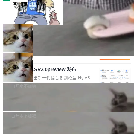
装完即用。 开源地址：Gitee · GitCode · GitHu
体。企业级代码仓库通常包含数十万乃至数百万
b 安装 支持 Java 8+（8~26）、macOS / Linu
一条“删库”命令跑 17 小时，算法工程
个文件，其规模远超单次模型调用可承载的上下
师删光 89TB 数据只为干私活
x / Windows / Harmony PC。 # macOS / Linu
文窗口。随着项目规模的持续扩张与代码历史的
最高人民检察院8月4日公布了一起案件：北京一
x / Harmony PC curl -fsSL https://solon.noea
不断累积，代码仓中的模块关系、接口契约、业
名90后算法工程师王某，为了给自己接的私活腾
局
r.org/solon...
务逻辑等关键信息往往分散于数十乃至数百个文
服务器空间，删光了公司AI游戏部门的全部核心
件之中，形成高度复杂的知识关联网络。传统的
Cloudflare 分享推理优化实践：KV ca
数据。 王某2024年1月入职东城区某科技公司AI
che 量化 + 权重压缩，吞吐量提升 4
代码检索手段（如关键词匹配、目录遍历）仅能
短剧部门，有互联网大厂背景。在公司内部架构
Kimi 和 GLM 是当前最强的大模型系列之一，但
1%，成本降 30%
在语法层面完成文本定位，难以触及代码的语义
调整期间，部门三次通知全员将数据从A集群迁
它们有一个共同的问题：太吃显存了。月之暗面
局
内涵与结构关联，导致开发者使用代码智能体在
移到B集群，王某都回复了"收到"。 他没有迁移
的 Kimi K 系列和智谱的 GLM 都是长上下文、M
理解大规模代码仓时面临显著"代码仓理解"瓶
数据。2024年9月3日下午4点，他使用此前登录
腾讯混元 Hy ASR3.0preview 发布
oE 架构的大模型，好用到让人上瘾，但 GPU 显
颈。 代码仓深度理解服务（以下简称" CodeBas
的账号密码进入A集群，输入了一条被程序员圈
存永远不够用。 Cloudflare 的 Workers AI 团队
腾讯混元正式推出新一代语音识别模型 Hy ASR
e深度理解服务"）是华为云码道（CodeA...
称为"删库跑路"的命令——最高管理员权限、无
一直在跑这些模型的推理。他们在官方博客上发
3.0preview。基于最新一代大语言模型 Hy3 的
白开水不加糖
需确认、强制递归删除。17个小时后，运维人员
了一篇技术文章，详细拆解了三种让大模型在 G
语言理解能力，以及融合了高精度语音识别与深
发现异常并中止进程时，89TB数据已经没了。
PU 上跑得更省、更快的技术手段——KV cache
Pale Moon 34.3.2 发布，苍月浏览器
度语义理解能力，实现了语音识别能力的全面升
删掉的是AI游戏部门的全部开发文件，包括公司
量化、模型权重压缩、以及共享 KV cache 的完
级。 根据介绍，Hy ASR3.0preview 目标在于：
Pale Moon 34.3.2 现已发布，这是一个安全更
自研的多个文生3D和...
整性保护。效果是：吞吐量提升 41%，每 token
让语音识别不再只是听清，而是真正听懂。通过
新和少量网页兼容性修复版本。 Changes/fixe
白开水不加糖
成本降低 30%，精度不变。 FP8 省的不仅是显
先理解你的语境和意图，再把准确的文字直接给
s： 实现了URL.Parse()便捷功能 对浏览器内部
存 KV cache 是推理时最吃显...
到你。从“逐字转写、单点优化”演进为“理解语
PostgreSQL 18/19 新特性深度解读
函数添加了多项边界检查，以避免潜在的越界访