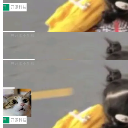
括 epoll（围绕 kqueue 实现）、POSIX 消息队
营、到IAA游戏的“买变一体”正循环、再到联运与
列主板阵容迎来新成员——B850 AORUS ELITE
开
开源科技
列、...
广告协同的全链路经营闭环，以及面向全球市场
X3D。作为面向主流高性能平台打造的全新主板
的出海增长布局。 华为终端云业务商业化销售负
Zadig v5.0 发布：AI 发布专员与 AI 审
产品，B850 AORUS ELITE X3D延续技嘉在X3
查专员上线
责人在开场致辞中表示，游戏开发者的核心诉求
D平台优化上的技术积累，旨在为游戏玩家带来
我们团队这几天最大的卡点不是 AI 写得不够
已不再是“多一个投放渠道”，而是一套能够持续
更稳定、更高效的装机选择。 B850 AORUS ELI
好，是 AI 写得太好了。 好到审查排期从两天的
白开水不加糖
驱动增长的体系。截至目前，搭载HarmonyOS
TE X3D基于AMD AM5平台打造，支持AMD Ry
活儿拖成了五天。PR 一堆起来没人敢合，发布
6的终端设备已突破7000万台，注册开发者数量
zen 9000/8000/7000系列处理器，并针对X3D
Dgraph v25.4.0 发布，具有图形后端的
窗口推了又推。好到合进 main 分支的代码，我
已突破 1100 万。随着鸿蒙生态汇聚越来越多的
原生 GraphQL 数据库
处理器特性进行平台级优化。其搭载X3D鸡血模
们自己都没看完。 这事不是个例。GitLab 调研
Dgraph 是一个水平可扩展的分布式 GraphQL
高质量游戏...
式2.0，可根据不同使用场景释放处理器潜力，
过 1528 名开发者，85% 说 AI 把瓶颈从写代码
数据库，有一个图形后端。作为一个原生的 Gra
白开水不加糖
帮助玩家在游戏与高负载应用中获得更充分的性
转移到了审代码。 写代码有人替你干了。但审代
phQL 数据库，它严格控制数据在磁盘上的排列
能表现。 在核心规格方面，B850 AO...
码、把关发版这两道关，还得靠人肉扛。 V5.0
竹知了：一个零依赖的单文件 HTML，
方式，以优化查询性能和吞吐量，减少集群中的
把儿时竹蝉玩具搬进浏览器
想让 AI 一起盯。
磁盘寻道和网络调用。 Dgraph v25.4.0 现已发
竹知了（zhuzhiliao）是那种小时候路边摊上几
布，具体更新内容包括： feat(zero)：Zero 现
块钱的玩意儿——一根小竹签，一个竹筒，一头
局
支持 --security superflag（token=...;whitelist
系着涂了松香的线。甩起来，竹膜震动，发出“哇
=...），与 Alpha 版本的格式一致，并据此对其
30倍效率升级：解锁医学影像数据要素
——哇”的蝉鸣声。实物越来越难找了，有开发者
价值化的真实路径
管理 HTTP 端点进行授权。 <blockquote> <p>
把它做成了 Web 玩具，放在 zhuzhiliao.imsai.c
完成一例腹部CT影像标注，张医生过去需要约1
<span><strong>警告：</strong>&nbsp;Zero
c 上，并在 GitHub 开源。 玩法很简单：按住屏
20个小时。他必须在数百张连续影像上，一笔一
开
开源科技
的 admin ...
幕画圈，或者直接甩手机。页面会实时显示转速
笔勾画边界，一层一层识别肌肉组织。如今，使