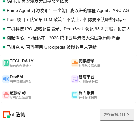
GitHub 再次爆发大规模服务降级
Prime Agent 开源发布：一个能自我改进的编程 Agent，ARC-AGI 3 超越人类专家基线
Rust 项目团队宣布 LLM 政策：不禁止，但你要承认哪些代码不是你写的
宇树科技 IPO 战略配售曝光：DeepSeek 获配 93.3 万股，锁定 36 个月
潮起潮落，你我仍在 | 2026 腾讯云粤港澳大湾区架构师峰会
马斯克 AI 百科项目 Grokipedia 被曝数月未更新
TECH DAILY
阅读榜单
每日内容报纸化
每周热文看这里
DevFM
智写平台
当天资讯听着看
AI 创作更轻松
激励活动
智库报告
参与活动赢源石
行业技术报告
AI 造物
更多造物项目