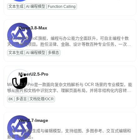
高并发、轻量化任务，适合日常对话、内容创作、基础 RAG、批量
文本生成
AI 编程模型
Function Calling
文案处理等普惠刚需场景。
Qwen3.8-Max
2.4万亿参数MoE旗舰，编程与办公能力全面跃升，可自主编程十数
天交付完整项目。胜任法律、金融、设计等数百种专业任务，一次对
话端到端交付生产级成果。原生视觉理解贯穿规划、执行与验证全流
文本生成
AI 编程模型
多模态
程，支持超长文档与长视频的深度语义解析。长程任务中自主规划与
闭环迭代，持续进化。
MinerU2.5-Pro
MinerU2.5-Pro是一款面向复杂文档解析与 OCR 场景的专业模型，能
够从图片和文档中识别文字、理解页面布局，并将非结构化内容转换
为便于存储、检索和二次处理的结构化结果。
8K
多语言
文档处理/OCR
Wan2.7-Image
万相 2.7 图像生成与编辑模型，支持组图、多图参考、交互式编辑和
最高 2K 输出。