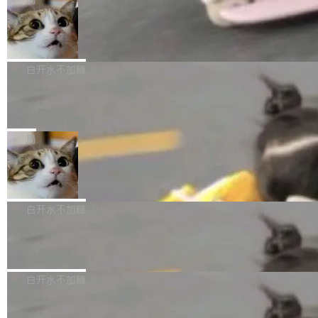
l 迁移或唤醒时，新宿主从 S3 恢复 SQLite 数据
te 17 Pro、OPPO K15，要么是vivo X300 E这
本控制系统。目前处于 Early Access 阶段。 De
库继续执行。存储库是持久化的唯一真相...
样的次旗舰。 Galaxy Z Fold8 Ultra / Z Fold8 /
SpaceXAI 单季资本开支达 183 亿美元
ltaDB 的核心思路直接写在 landing page 最显
Z Flip8三款折叠屏新机均在7月22日发布，且全
眼的位置：「Software is made between com
根据风险投资人Tomer Tunguz 博客（VC 分
部搭载骁龙8 Elite Gen5 for Galaxy，它们本该
mits」——软件是在 commit 之间写出来的。git
析）披露的最新分析与第二季度业绩报告，Spac
白开水不加糖
是7月性...
只记录了你提交的最终状态，但真正的工作过程
eXAI在上个季度的总资本支出飙升至183.7亿美
——打字、删改、试错、agent 对话——都在 co
Meta 发布终端编程 Agent“Muse Cod
元。其中，绝大部分资金被直接用于 AI 领域，
e” 和 Muse Spark 1.2 模型
mmit 之间的空隙里丢失了。 DeltaDB 要做的就
金额高达158.3亿美元，这一单项投入已经逼近
Meta 今天发布了两款 AI 产品：Muse Code，
是把这段空隙补上。 回退到任何一次编辑：Delt
微软同期总资本开支的四成。 与亚马逊、Alpha
一个在终端里运行的编程 agent；Muse Spark
局
aDB 捕获 commit 之间的每一次操作，...
bet、微软以及 Meta 等传统科技巨头相比，Spa
1.2，驱动这个 agent 的新模型。一句话概括：
ceXAI的资金消耗速度尤为引人瞩目。然而，支
美团开源 LoHoSearch，用知识图谱校
你可以用 curl -fsSL https://dev.meta.ai/install.
准 AI 能力认知
撑庞大支出的资金来源却呈现出截然不同的面
sh | bash 安装一个能在大项目里自动规划、写
机器出题的前提，是让机器拥有全局视野。整个
貌。数据显示，微软和 Meta 主要依托充沛的经
代码、验证结果的 AI 终端工具。 据介绍，Muse
构建流程可以分为四个环节：建图 → 控制难度
白开水不加糖
营现金流来覆盖资本开支，其资本支出覆盖率分
Code 是 Meta 的编程 agent 产品。它和市场上
→ 质量把关 → 数据概览。
别达到155% 和106%;而SpaceXAI的经营现金
已有的终端编程 agent 在设计理念上有几个明显
腾讯开源 UCL-MPComm 通信库
流仅能覆盖资本开支的12...
的差异点。 异步后台 agent：Muse Code 有一
腾讯网平团队宣布开源了 UCL-MPComm 通信
个主 agent 循环，外加一组后台 agent。这些后
库，并将作为transport接入Mooncake TENT。
白开水不加糖
台 agent...
该通信库针对AI Memory池化场景的数据传输需
CoStrict入选工信部2025人工智能应用
求进行了深度优化，能够实现数据中心内大规模