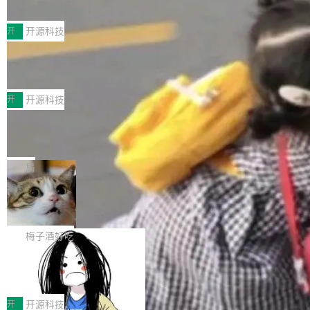
典型案例
计算节点间多种内存类型的高性能通信。 UCL-
近日，工信部科技司公示《2025人工智能应用典
MPComm将作为一种传输引擎接入Mooncake T
型案例入选名单》，深信服“面向企业研发场景的
开
开源科技
ENT，实现零拷贝传输性能提升30%、非零拷贝
开源 AI 编程平台 CoStrict 应用”凭借卓越的技术
传输性能最高提升5倍。UCL-MPComm底层基
深信服AI算力网关入选工信部人工智能
创新与落地成效成功入选。 全链路私有化部署，
应用典型案例！
于自研UCL-Engine通信引擎，后续腾讯网平将
助力企业AI研发安全落地 当前，越来越多企业已
前不久，工业和信息化部正式发布《2025年人工
持续开源更多基于UCL-Engine的高性能通信组
经开始引入 AI Coding 工具，通过调用公有云模
智能应用典型案例名单》，集中展示人工智能在
开
开源科技
件。 腾讯网平团队在UCL-MPComm中实现了一
型或企业内部部署模型提升研发效率。但随着 AI
各领域的应用成果，覆盖技术底座、行业赋能、
个独立于业务线程的全局通信引擎（Engine），
Jeff Dean 离开 Google：一个时代的结
Coding 从个人辅助工具逐步走向团队级、组织
产品应用、支撑保障、专题等五大方向。深信服
并实...
束，一个实验室的开始
级应用，企业在规模化落地过程中，对安全性、
AI算力网关（AI创新平台）成功入选！ 随着各行
Google 员工编号 20。MapReduce 作者之一。
可控性和代码质量提出了更高要求。 首先是数据
各业的Agent走向规模化建设，算力构成形态逐
Bigtable 作者之一。TensorFlow 的作者之一。
局
安全与合规要求。对于大多数普通研发场景，公
渐丰富，用户关注的重点也在发生变化：不只是
Gemini 的架构师。Google 首席科学家。 Jeff D
有云模型能够满足快速试用和效率提升的需求。
🔥 SolonCode v2026.8.4 发布：界面
让AI用起来，还要进一步看清混合算力时代下，
ean 在 Google 工作了 27 年后，宣布离职。 他
但对于金融、能源、医疗等对数据安全要求较...
字体可调、22 种语言、记忆搜索增强
Token花在哪里、算力是否被充分利用，以及持
不是一个人走。一同离开的还有 Sanjay Ghema
打开终端就能上岗的全中文编码智能体，这一轮
续增长的AI成本该如何优化。 深信服AI算力网关
wat（Google 员工编号 23，Jeff Dean 二十多
把「看得清、用母语、记得住」三件事一次补
梅子酒好吃
正是围绕这些实际问题，从Token治理和成本治
年的编程搭档，MapReduce 和 Bigtable 的共同
齐。 SolonCode 是什么 SolonCode 是杭州无
理两个方面，让用户的每一份算力都看得清、管
作者）、Quoc Le（Google 大脑核心成员，Se
让“代码语义理解”深度释放AI Coding
耳科技研发的企业级终端编码智能体——一位全
得住、用得稳、省得下、更安全！ 一、从现在开
价值潜能：华为云码道（CodeArts）
q2Seq 和 DocAI 的共同发明人）以及 Oriol Vin
中文驱动的数字员工，自主理解需求、规划步
一、代码仓深度理解技术的作用与价值 在软件工
始，Token使用一目...
代码仓技术解析
yals（Gemini 联合负责人，AlphaSta...
骤、编写代码。不挑模型、不挑平台，curl 一行
程实践中，代码仓是企业核心知识资产的主要载
开
开源科技