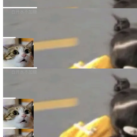
境、兼容场景、一键直出”。 Hy ASR 3.0 previe
问、下溢和溢出。（DiD） 修复了加载和解析内
演讲者分享了一个有趣的实践：面对 PG 18 已
w 不要求标准普通话，方言识别覆盖粤语、吴语
容提供的字体时出现的几个问题 为避免音频加
发布的 Release Notes，他利用 AI 工具（如 Co
白开水不加糖
等 10 大方言片区和 20 余个二级小片区。在开
载、处理和播放过程中可能出现的一系列错误，
pilot）对数千条 commit 日志进行自动分析，先
源评测集中，Hy ASR 3.0 preview 在多语种的
慕尼黑市政府为全职开源项目维护者提
对音频采样频率设定了下限 采样率低于 8kHz
让模型总结出三十余条潜在特性，再逐条要求生
WER（...
供资助
（通常被认为是 "telephone"/"walkie-talkie" 音
成详细解释和代码校验，最终筛选出对用户体感
"在过去大约 10 年的大部分时间里，libexpat 的
质的最低采样率）的音频格式将被拒绝 修复了 C
最强的若干项。对于尚未正式发版的 PG 19，则
维护工作一直与我的日常工作、家务、社交生活
局
SS 圆角虚线样式中可能存在的问题 如果表单中
通过拉取过去一年内（从 PG 18 Beta1 时间点
和休闲娱乐竞争时间。" 这是 libexpat 维护者 S
的图像元素不在同一个子树中，则它们将不再关
Firefox 153.0.3 发布
至今）的所有 commit，同样交由 AI 分析提炼。
ebastian Pipping 写在博客里的话。8 月 4 日，
联 加...
经过人工复核，准确度令人满意。这一方法也为
他宣布了一个新消息：从 2026 年 8 月 1 日起，
Firefox 153.0.3 现已发布，具体更新内容如
社区爱好者提供了高效跟踪新版本的思路。
他可以全职维护 libexpat 了，最长 6 个月。发
下： New Smart Window 包含多项增强功能：
白开水不加糖
工资的是慕尼黑市政府。 libexpat 是一个 C99
<ul> <li>现在建议列表会显示更多结果，方便用
编写的流式 XML 解析器，MIT 许可证。和 libx
Cloudflare Computer 开源：你的 Age
户查找历史记录和切换到已打开的标签页。（<a
nt 需要一台电脑，而不是一个容器
ml2 一样，它是世界上使用最广泛的 XML 解析
href="https://bugzilla.mozilla.org/show_bug.c
Cloudflare 开源了名为 @cloudflare/computer
库之一。你的操作系统、浏览器、无数的基础设
gi?id=2019042">Bug&nbsp;2019042</a>）</l
的 npm 包。项目的核心论点是：容器不适合 Ag
局
施软件，很可能都在用它。而过去十年，维护它
i> <li>现在，助手可以直接使用 Exa 的网络搜索
ent 计算。真正适合的，是 Isolate。 Cloudflare
的人一直在用业余...
结果回答问题，而无需将问题转交给搜索引擎。
OpenAI 公开邮件和聊天记录回应苹果
工程师在这件事上没什么可谦虚的——他们用 W
诉讼，称“Apple is getting this wron
（<a href="https://bugzilla.mozilla.org/show_
orkers 跑了十年 Isolate。用 CEO Matthew Pri
上个月，苹果一纸诉状把 OpenAI 告上法庭，指
g”
bug.cgi?id=204...
nce 的话说：「我们一生都在用 Isolate 运行代
控其挖角苹果前员工并窃取商业秘密。苹果的诉
局