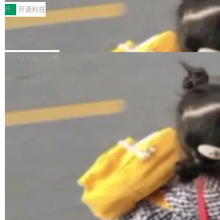
一，界面错位。他说这个问题"两年前就发现了，
AI 聊天功能（添加了一些快捷键）</span></li>
2026卫星活动——第二届多语种对话语音语言模
开
开源科技
至今没变"。 数据流方面，Manshin 指出 SwiftU
<li><span style="color:#000000">新增了始终
型挑战赛 （Multilingual Conversational Speec
I 的属性包装器演进史...
在新 SQL 控制台中打开 AI 生成的脚本的功能</
Qwen3.8-Max 发布，下周开源 Qwen3.
h Language Model Challenge，MLC-SLM）T
8-27B
span></li> <li><span style="color:#000000...
ask 1赛道中，传音TEX AI中心语音算法团队以
千问大模型宣布正式推出 Qwen 家族迄今最强大
自主研发的说话人归属多语种自动语音识别系统
的模型 Qwen3.8-Max，也是其首个 Max 规模
白开水不加糖
取得tcpMER 15.41%的成绩，在全球110支参赛
的开源权重模型。Qwen3.8-Max 的模型权重预
队伍中位列第二。此次突破展现了传音在多语种
计将于开源，彼时也将同步开源 Qwen3.8-27B
语音识别、说话人日志、时间对齐与长音频工程
模型。 根据介绍，Qwen3.8-Max 基于 Qwen 3.
加载更多
化系统等关键方向的系统性技术实力。 本届赛事
5 的架构基础构建，参数规模扩展至 2.4 万亿，
聚焦多语言对话语音模型面临的关键技术挑战，
激活参数95B，支持100万上下文Tokens，在编
共吸引来自全球工业界与学术界的1...
程、办公、科研以及长周期任务等方面实现了全
面提升。它不仅能应对更具挑战性的问题，还能
更可靠地端到端完成复杂任务，输出值得信赖的
成果。 全球开发者都可通过千问 AI 平台获得 Q
wen3.8 的 API 服务：国内每百万 Tok...