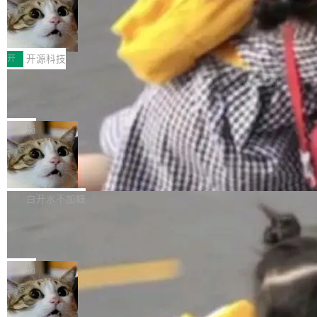
码，而 AI Agent 不需要容器，它们需要的是 Iso
状把 OpenAI 描述成一个系统性地从前东家挖
late。」 容器为什么不合适 容器的问题在于启动
HUAWEI MatePad Edge上架WorkBu
人、套取机密信息的对手。 OpenAI 没发律师
ddy鸿蒙PC版，说话就能干活的AI办公
和销毁都太重了。一个 Agent 要执行的任务可能
函，也没选择庭外沉默。它在官网贴了一篇博
全能AI工作台WorkBuddy鸿蒙PC版上架HUAWE
搭子
只需要几毫秒的 CPU 时间，但容器从冷启动到
文，标题只有六个字：Apple is getting this wro
I MatePad Edge应用市场，直接下载即可使
开
开源科技
就绪要花数秒。如果未来有十...
ng。 然后，它把邮件往来和 iMessage 聊天记
用，与鸿蒙电脑上的体验一致。值得一提的是，
录全贴了出来。 他发错人了 苹果外部律师 Gabr
FFmpeg 9.0 发布：代号“Lei”，以此纪
这是目前市面上唯一支持平板接入WorkBuddy P
念中国开发者雷霄骅
iel Gross 来自 Weil 律所，2 月 23 日下午 5:53
C版的产品，搭载“人机双写”重磅功能——你写
全球知名开源多媒体框架 FFmpeg 今天正式发
给 OpenAI 总法律顾问 Che Chang 发了封邮
你的，AI写AI的，同屏协作互不干扰。一句话让
布了 9.0 版本。这个版本除了带来新一代音视频
局
件，附了一封长信，要求 OpenAI 配合调查前苹
AI帮你干活，现在开启全新体验！ 温馨提示：
处理能力和硬件加速支持之外，还有一个特殊之
果员工带走机密信...
体验WorkBuddy鸿蒙PC版前，请将 HUAWEI M
亚马逊成本失控：AI 写代码烧掉 1215
处：FFmpeg 9.0 的代号是“Lei”。 这个名字，
万元，超预算 860%
atePad Edge 升级至 HarmonyOS 6.1.0.135S
来自中国开发者雷霄骅（Lei Xiaohua）。 对于
外媒近日曝光了亚马逊的多份内部报告显示，AI
P9 patch03及以上版本。 *升级路径：设置 > 搜
很多中国音视频开发者而言，这个名字并不陌
导致公司在多个项目上超支。《金融时报》报道
白开水不加糖
索“软件更新” > 检查更新，即可搜索新版本，下
生。十年前，他通过大量中文技术文章、源码分
称，仅一个项目的成本超支就高达 180 万美元
载安装完成升级即可。 没有...
析和开源示例，让一代开发者第一次真正理解 F
Hugging Face CEO 发声：中国正在开
（约合人民币 1215 万元）。 具体来说，一名工
源模型上碾压我们
Fmpeg，也成为很多人进入音视频开发领域的
程师借助 Anthropic 旗下 Claude Sonnet 模型
"他们正在开源模型上碾压我们。" Hugging Fac
“启蒙老师”。 而今年，恰好是雷霄骅离世十周
编写程序，目标是完成电商平台作者信息与商品
e CEO Clément Delangue 在 CNBC 的采访里
局
年。FFmpeg 社区最终选择用一个大版本的名
列表的数据匹配 —— 一项常规的数据处理任
没有拐弯抹角。他说中国正在赢得 AI 竞赛，而
字，留下了这份纪念。 雷霄骅曾是中国传媒大学
务，最终却产生了 180 万美元的账单，实际支出
当 AI agent 把源码变成了最好的扩展系
且按目前的速度，中国 AI 工具预计在今年底或
数字电视技术方向的博士生，长期从事视频、音
统，开发者工具必须开源
超出原定预算 860%。 更令人意外的是，该项目