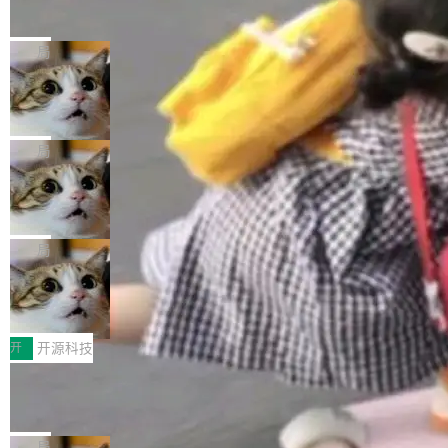
的帖子在 Reddit 火了
式”为主题，直面AI从实验室走向规模化产业落地
有一种东西，一旦用过就回不去了。Alex Fedos
的核心质量命题。会上，《2026智能研发生产力
eev 管它叫"软件设计的基石"。 他说的东西不新
局
工具选型手册》发布，Testin云测的Testin XAge
鲜——代数数据类型（ADT），尤其是和类型
nt智能测试系统入选AI测试领域代表产品。对CI
Cloudflare 开源内部企业 AI 平台 Clou
（sum type）。但他说清楚了一件事：这不是类
dflare OS
O而言，这提示了一个转变：AI测试正在从效率
型系统的学术体操，是日常编码的思维方式。 文
Cloudflare 发布了一个开源项目 Cloudflare O
工具升级为企业的质量基础设施。 CIO面对的新
章从一个简单的例子切入。一个网站的深色主题
S。如果你只看官方博客，你会觉得这是又一
局
现实 过去两年，CIO们的焦虑清单上多了两项：
设置，如果用布尔值 + 可空字段来表示——bool
个"AI 知识库 + 聊天机器人"——每个大厂都在
一是如何让大模型和智能体应用安全地从PoC走
ean 表示是否可切换，nullable 的默认模式、浅
Deno 团队开源 Celld，可自托管的分
做，没什么新鲜的。 但 Kenton Varda 在 Twitte
向生产，二是如何让测试团队跟得上AI应用...
布式 Durable Objects
色方案、深色方案——会产生大量无意义的组
r 上把事情说清楚了： 今天我们发布了 Cloudfla
Ryan Dahl 领导的 Deno 团队推出了最新开源项
合。方案缺了、配置冲突了、全 null 了。要知道
re OS，一个带连接器的聊天机器人，跟其他所
目 Celld，一个能在自己机器上运行 Cloudflare
局
哪些组合有效，作者说，你得靠"文档、校验、或
有科技公司做的一样。只不过，实际上它不一
Workers 和 Durable Objects 的守护进程。 设
者部落知识"。 换个写法。Rust 的 enum，两个
鲁大师7月新机性能/流畅/AI榜：vivo夺
样。这是 Sandstorm.io 的重制版，我十年前的
计思路很直接：每个对象是一个独立的 SQLite
变体：Switchable...
性能、流畅双第一，三星Galaxy Z系列
那个创业公司。不同的是，这次它构建在 Cloudf
数据库，按名称寻址，复制到你自己的 S3 兼容
2026年7月的手机市场，由于存储等硬件成本暴
新折叠缺席
lare Workers 上——我花了九年时间搭建的平台
存储库里。节点之间只通过这个存储库协调——
增，手机厂商的日子也不好过啊，新机速度明显
开
开源科技
——并且深度集成了 AI。这基本上是我十年秘密
没有控制平面，没有共识协议。每个对象自带一
放缓，因此硝烟味淡了许多。新机参数规格除开
计划的顶峰。 十年前，Ken...
Zed 推出 DeltaDB，一个记录 commit
个小型数据库，应用天然按分片构建，单个数据
高价的三星折叠（三星Galaxy Z Fold8 Ultra / Z
之间所有操作的版本控制系统
库的竞争和爆炸半径问题在设计层面就被消除
Fold8 / Z Flip8）外，其余要么是中低端机器，
Zed 编辑器团队发布了新项目——DeltaDB，一
了。 闲置的 cell 会休眠到几乎不占资源。当 cel
例如iQOO Z11i、REDMI Note 17、REDMI No
个在 git commit 之间记录每一次编辑操作的版
局