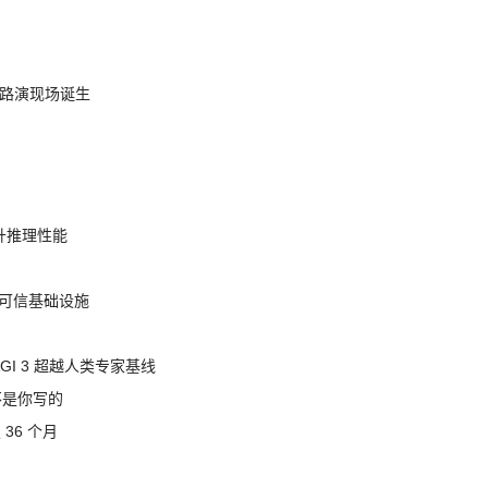
nt 路演现场诞生
提升推理性能
态的可信基础设施
AGI 3 超越人类专家基线
不是你写的
 36 个月