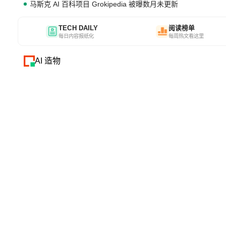
马斯克 AI 百科项目 Grokipedia 被曝数月未更新
TECH DAILY
阅读榜单
每日内容报纸化
每周热文看这里
AI 造物