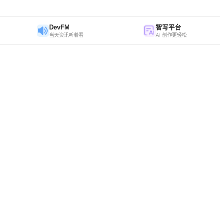
DevFM
智写平台
当天资讯听着看
AI 创作更轻松