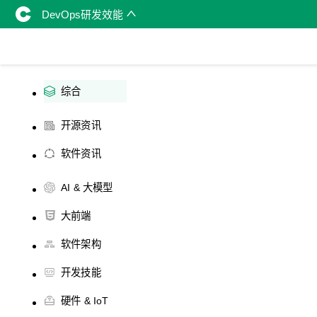
DevOps研发效能
综合
开源资讯
软件资讯
AI & 大模型
大前端
软件架构
开发技能
硬件 & IoT