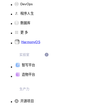
DevOps
程序人生
数据库
更 多
HarmonyOS
实验室
智写平台
造物平台
生产力
开源项目