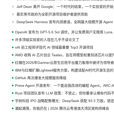
Jeff Dean 离开 Google：一个时代的结束，一个实验室的开始
慕尼黑市政府为全职开源项目维护者提供资助
DeepSeek Harness 宣布内测邀请，全网最大规模开源 Age
OpenAI 宣布为 GPT-5.6 Sol 调优，并让免费用户无限用 Luna
许多顶级实验室的人现在几乎不读论文了
xAI 前工程师评现代 AI 领域最重要 Top3 开源项目
AMD 收购 AI 芯片创企 Taalas，旨在将模型权重刻进芯片以
红帽在2026年Gartner云原生应用平台魔力象限中被评为领导者
IBM与红帽扩展Lightwell服务方案，构建适配AI时代开源生
GitHub 再次爆发大规模服务降级
Prime Agent 开源发布：一个能自我改进的编程 Agent，ARC-
Rust 项目团队宣布 LLM 政策：不禁止，但你要承认哪些代码
宇树科技 IPO 战略配售曝光：DeepSeek 获配 93.3 万股，锁定
潮起潮落，你我仍在 | 2026 腾讯云粤港澳大湾区架构师峰会