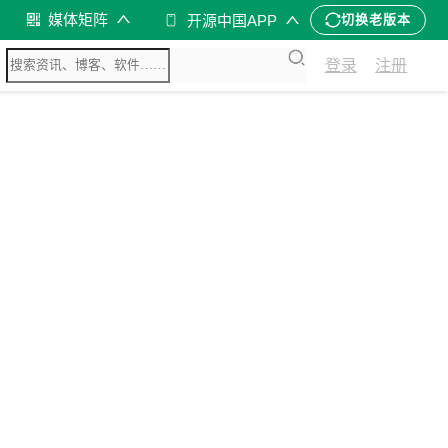
媒体矩阵
开源中国APP
切换老版本
登录
注册