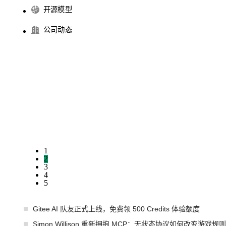
开源模型
公司动态
1
2
3
4
5
Gitee AI 队友正式上线，免费领 500 Credits 体验额度
Simon Willison 重新拥抱 MCP：无状态协议如何改变游戏规则