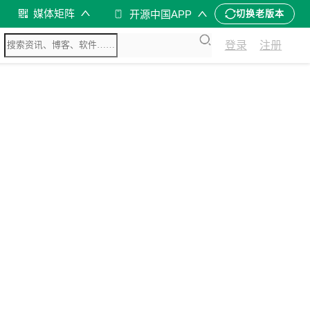
媒体矩阵
开源中国APP
切换老版本
登录
注册