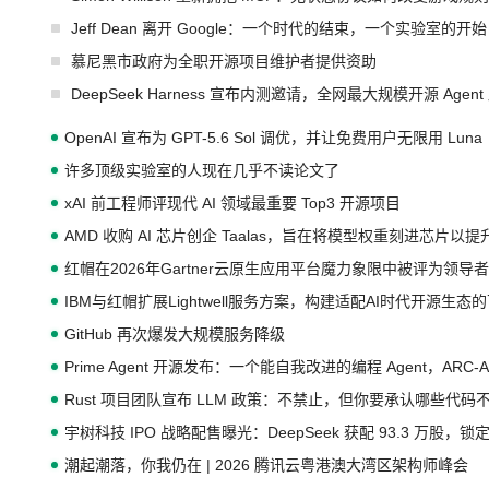
Jeff Dean 离开 Google：一个时代的结束，一个实验室的开始
慕尼黑市政府为全职开源项目维护者提供资助
DeepSeek Harness 宣布内测邀请，全网最大规模开源 Age
OpenAI 宣布为 GPT-5.6 Sol 调优，并让免费用户无限用 Luna
许多顶级实验室的人现在几乎不读论文了
xAI 前工程师评现代 AI 领域最重要 Top3 开源项目
AMD 收购 AI 芯片创企 Taalas，旨在将模型权重刻进芯片以
红帽在2026年Gartner云原生应用平台魔力象限中被评为领导者
IBM与红帽扩展Lightwell服务方案，构建适配AI时代开源生
GitHub 再次爆发大规模服务降级
Prime Agent 开源发布：一个能自我改进的编程 Agent，ARC-
Rust 项目团队宣布 LLM 政策：不禁止，但你要承认哪些代码
宇树科技 IPO 战略配售曝光：DeepSeek 获配 93.3 万股，锁定
潮起潮落，你我仍在 | 2026 腾讯云粤港澳大湾区架构师峰会