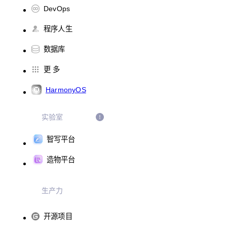
DevOps
程序人生
数据库
更 多
HarmonyOS
实验室
智写平台
造物平台
生产力
开源项目