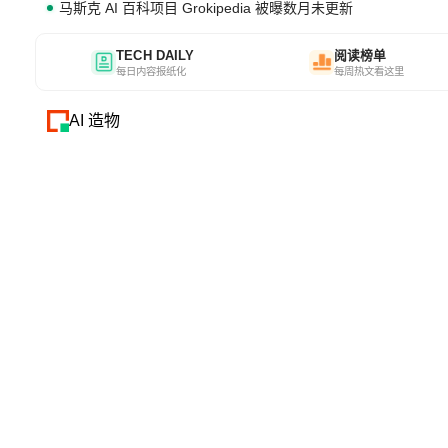
马斯克 AI 百科项目 Grokipedia 被曝数月未更新
TECH DAILY
阅读榜单
每日内容报纸化
每周热文看这里
AI 造物