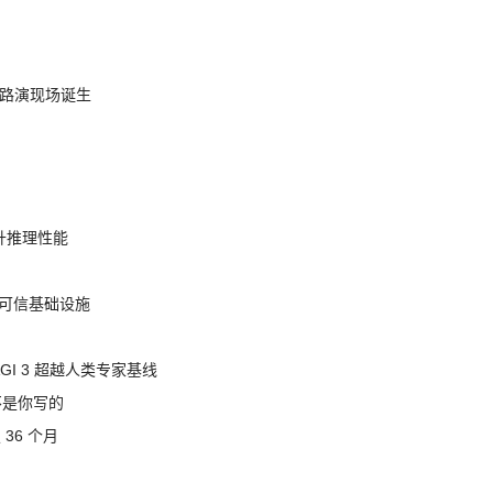
nt 路演现场诞生
提升推理性能
态的可信基础设施
AGI 3 超越人类专家基线
不是你写的
 36 个月