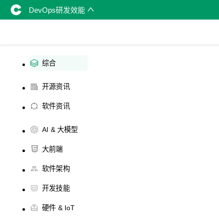
DevOps研发效能
综合
开源资讯
软件资讯
AI & 大模型
大前端
软件架构
开发技能
硬件 & IoT