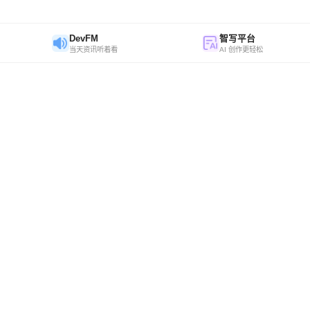
DevFM
智写平台
当天资讯听着看
AI 创作更轻松