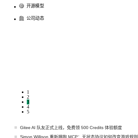
开源模型
公司动态
1
2
3
4
5
Gitee AI 队友正式上线，免费领 500 Credits 体验额度
Simon Willison 重新拥抱 MCP：无状态协议如何改变游戏规则