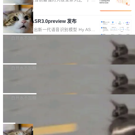
1%，成本降 30%
在语法层面完成文本定位，难以触及代码的语义
调整期间，部门三次通知全员将数据从A集群迁
它们有一个共同的问题：太吃显存了。月之暗面
局
内涵与结构关联，导致开发者使用代码智能体在
移到B集群，王某都回复了"收到"。 他没有迁移
的 Kimi K 系列和智谱的 GLM 都是长上下文、M
理解大规模代码仓时面临显著"代码仓理解"瓶
数据。2024年9月3日下午4点，他使用此前登录
腾讯混元 Hy ASR3.0preview 发布
oE 架构的大模型，好用到让人上瘾，但 GPU 显
颈。 代码仓深度理解服务（以下简称" CodeBas
的账号密码进入A集群，输入了一条被程序员圈
存永远不够用。 Cloudflare 的 Workers AI 团队
腾讯混元正式推出新一代语音识别模型 Hy ASR
e深度理解服务"）是华为云码道（CodeA...
称为"删库跑路"的命令——最高管理员权限、无
一直在跑这些模型的推理。他们在官方博客上发
3.0preview。基于最新一代大语言模型 Hy3 的
白开水不加糖
需确认、强制递归删除。17个小时后，运维人员
了一篇技术文章，详细拆解了三种让大模型在 G
语言理解能力，以及融合了高精度语音识别与深
发现异常并中止进程时，89TB数据已经没了。
PU 上跑得更省、更快的技术手段——KV cache
Pale Moon 34.3.2 发布，苍月浏览器
度语义理解能力，实现了语音识别能力的全面升
删掉的是AI游戏部门的全部开发文件，包括公司
量化、模型权重压缩、以及共享 KV cache 的完
级。 根据介绍，Hy ASR3.0preview 目标在于：
Pale Moon 34.3.2 现已发布，这是一个安全更
自研的多个文生3D和...
整性保护。效果是：吞吐量提升 41%，每 token
让语音识别不再只是听清，而是真正听懂。通过
新和少量网页兼容性修复版本。 Changes/fixe
白开水不加糖
成本降低 30%，精度不变。 FP8 省的不仅是显
先理解你的语境和意图，再把准确的文字直接给
s： 实现了URL.Parse()便捷功能 对浏览器内部
存 KV cache 是推理时最吃显...
到你。从“逐字转写、单点优化”演进为“理解语
PostgreSQL 18/19 新特性深度解读
函数添加了多项边界检查，以避免潜在的越界访
境、兼容场景、一键直出”。 Hy ASR 3.0 previe
问、下溢和溢出。（DiD） 修复了加载和解析内
演讲者分享了一个有趣的实践：面对 PG 18 已
w 不要求标准普通话，方言识别覆盖粤语、吴语
容提供的字体时出现的几个问题 为避免音频加
发布的 Release Notes，他利用 AI 工具（如 Co
白开水不加糖
等 10 大方言片区和 20 余个二级小片区。在开
载、处理和播放过程中可能出现的一系列错误，
pilot）对数千条 commit 日志进行自动分析，先
源评测集中，Hy ASR 3.0 preview 在多语种的
慕尼黑市政府为全职开源项目维护者提
对音频采样频率设定了下限 采样率低于 8kHz
让模型总结出三十余条潜在特性，再逐条要求生
WER（...
供资助
（通常被认为是 "telephone"/"walkie-talkie" 音
成详细解释和代码校验，最终筛选出对用户体感
"在过去大约 10 年的大部分时间里，libexpat 的
质的最低采样率）的音频格式将被拒绝 修复了 C
最强的若干项。对于尚未正式发版的 PG 19，则
维护工作一直与我的日常工作、家务、社交生活
局
SS 圆角虚线样式中可能存在的问题 如果表单中
通过拉取过去一年内（从 PG 18 Beta1 时间点
和休闲娱乐竞争时间。" 这是 libexpat 维护者 S