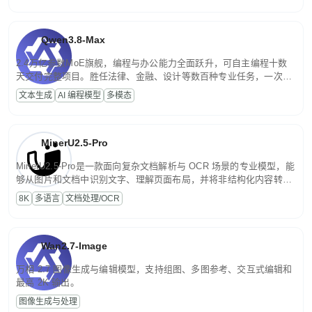
Qwen3.8-Max
2.4万亿参数MoE旗舰，编程与办公能力全面跃升，可自主编程十数
天交付完整项目。胜任法律、金融、设计等数百种专业任务，一次对
话端到端交付生产级成果。原生视觉理解贯穿规划、执行与验证全流
文本生成
AI 编程模型
多模态
程，支持超长文档与长视频的深度语义解析。长程任务中自主规划与
闭环迭代，持续进化。
MinerU2.5-Pro
MinerU2.5-Pro是一款面向复杂文档解析与 OCR 场景的专业模型，能
够从图片和文档中识别文字、理解页面布局，并将非结构化内容转换
为便于存储、检索和二次处理的结构化结果。
8K
多语言
文档处理/OCR
Wan2.7-Image
万相 2.7 图像生成与编辑模型，支持组图、多图参考、交互式编辑和
最高 2K 输出。
图像生成与处理