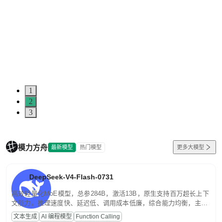
1
2
3
模力方舟
最新模型
热门模型
更多大模型
DeepSeek-V4-Flash-0731
高效轻量化MoE模型，总参284B，激活13B，原生支持百万超长上下
文能力。推理速度快、延迟低、调用成本低廉，综合能力均衡，主打
高并发、轻量化任务，适合日常对话、内容创作、基础 RAG、批量
文本生成
AI 编程模型
Function Calling
文案处理等普惠刚需场景。