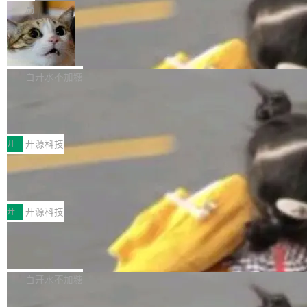
一在人才争夺战中失血的公司。六月，Google
er HE-AAC 960 解码 (DAB+) transpose_cuda
Code 在 X 上发帖：「DeepSeek Flash did 8T
局
连失两员大将：Noam Shazeer 去了 Op...
filter 添加 AMF Frame Rate Converter (vf_frc
tokens on August 1st. 5T of free usage + 3T
_amf) filter SMPTE 2094-50 元数据支持和直
NetBSD 11.0 正式发布
on OpenCode Go.」79.8 万次浏览，连带着 #
通 ProRes RAW VideoToolbox 硬件加速器 AP
DeepSeek一天消耗了8万亿# 上了微博热搜——
NetBSD 11.0 现已正式发布，这是 NetBSD 操
V ...
注意这是 OpenCode 一家的消耗。 OpenCode
作系统的第十八个主要版本。 自 NetBSD 10.1
白开水不加糖
是 Anomaly 出品的 AI 编程工具，套餐 10 美元/
以来的变化 更新亮点： 新增对 RISC-V 处理器
2026 ChinaJoy鸿蒙游戏增长臻享会举
月。用户交了 10 美元，就能用 DeepSeek Flas
架构的支持。NetBSD 11.0 是首个支持 64 位 R
办，鲸鸿动能系统呈现游戏行业解决方
h 随便写代码，按网友说法：「怎么使劲用也用
ISC-V 平台的稳定版本，涵盖一系列基于 StarFi
8月1日，2026 ChinaJoy期间，鸿蒙游戏增长臻
案
不完。」5T 来自免费额度，3T 来自 Go...
ve JH71XX 的设备，例如 VisionFive 2、PINE
享会在上海举办。鸿蒙生态的全场景智慧营销平
开
开源科技
64 STAR64，以及 QEMU。 增强了对 POSIX.1
台鲸鸿动能协同华为游戏中心，面向游戏行业开
技嘉X3D系列再添新成员 B850 AORU
-2024 和 C23 编程接口标准的兼容性。 compat
发者及生态伙伴，系统呈现了平台在游戏领域的
S ELITE X3D主板强化性能体验
_linux(8) 增强了对 Linux 系统调用的支持，包
完整能力版图——从IAP高价值用户的全周期经
面向AMD Ryzen X3D处理器玩家，技嘉X3D系
括 epoll（围绕 kqueue 实现）、POSIX 消息队
营、到IAA游戏的“买变一体”正循环、再到联运与
列主板阵容迎来新成员——B850 AORUS ELITE
开
开源科技
列、...
广告协同的全链路经营闭环，以及面向全球市场
X3D。作为面向主流高性能平台打造的全新主板
的出海增长布局。 华为终端云业务商业化销售负
Zadig v5.0 发布：AI 发布专员与 AI 审
产品，B850 AORUS ELITE X3D延续技嘉在X3
查专员上线
责人在开场致辞中表示，游戏开发者的核心诉求
D平台优化上的技术积累，旨在为游戏玩家带来
我们团队这几天最大的卡点不是 AI 写得不够
已不再是“多一个投放渠道”，而是一套能够持续
更稳定、更高效的装机选择。 B850 AORUS ELI
好，是 AI 写得太好了。 好到审查排期从两天的
白开水不加糖
驱动增长的体系。截至目前，搭载HarmonyOS
TE X3D基于AMD AM5平台打造，支持AMD Ry
活儿拖成了五天。PR 一堆起来没人敢合，发布
6的终端设备已突破7000万台，注册开发者数量