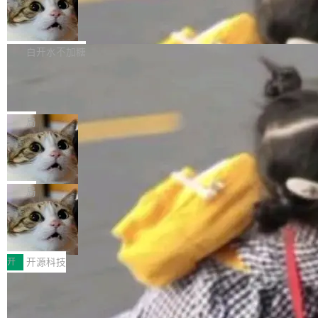
的图像元素不在同一个子树中，则它们将不再关
Firefox 153.0.3 发布
至今）的所有 commit，同样交由 AI 分析提炼。
ebastian Pipping 写在博客里的话。8 月 4 日，
联 加...
经过人工复核，准确度令人满意。这一方法也为
他宣布了一个新消息：从 2026 年 8 月 1 日起，
Firefox 153.0.3 现已发布，具体更新内容如
社区爱好者提供了高效跟踪新版本的思路。
他可以全职维护 libexpat 了，最长 6 个月。发
下： New Smart Window 包含多项增强功能：
白开水不加糖
工资的是慕尼黑市政府。 libexpat 是一个 C99
<ul> <li>现在建议列表会显示更多结果，方便用
编写的流式 XML 解析器，MIT 许可证。和 libx
Cloudflare Computer 开源：你的 Age
户查找历史记录和切换到已打开的标签页。（<a
nt 需要一台电脑，而不是一个容器
ml2 一样，它是世界上使用最广泛的 XML 解析
href="https://bugzilla.mozilla.org/show_bug.c
Cloudflare 开源了名为 @cloudflare/computer
库之一。你的操作系统、浏览器、无数的基础设
gi?id=2019042">Bug&nbsp;2019042</a>）</l
的 npm 包。项目的核心论点是：容器不适合 Ag
局
施软件，很可能都在用它。而过去十年，维护它
i> <li>现在，助手可以直接使用 Exa 的网络搜索
ent 计算。真正适合的，是 Isolate。 Cloudflare
的人一直在用业余...
结果回答问题，而无需将问题转交给搜索引擎。
OpenAI 公开邮件和聊天记录回应苹果
工程师在这件事上没什么可谦虚的——他们用 W
诉讼，称“Apple is getting this wron
（<a href="https://bugzilla.mozilla.org/show_
orkers 跑了十年 Isolate。用 CEO Matthew Pri
上个月，苹果一纸诉状把 OpenAI 告上法庭，指
g”
bug.cgi?id=204...
nce 的话说：「我们一生都在用 Isolate 运行代
控其挖角苹果前员工并窃取商业秘密。苹果的诉
局
码，而 AI Agent 不需要容器，它们需要的是 Iso
状把 OpenAI 描述成一个系统性地从前东家挖
late。」 容器为什么不合适 容器的问题在于启动
HUAWEI MatePad Edge上架WorkBu
人、套取机密信息的对手。 OpenAI 没发律师
ddy鸿蒙PC版，说话就能干活的AI办公
和销毁都太重了。一个 Agent 要执行的任务可能
函，也没选择庭外沉默。它在官网贴了一篇博
全能AI工作台WorkBuddy鸿蒙PC版上架HUAWE
搭子
只需要几毫秒的 CPU 时间，但容器从冷启动到
文，标题只有六个字：Apple is getting this wro
I MatePad Edge应用市场，直接下载即可使
开
开源科技
就绪要花数秒。如果未来有十...
ng。 然后，它把邮件往来和 iMessage 聊天记
用，与鸿蒙电脑上的体验一致。值得一提的是，
录全贴了出来。 他发错人了 苹果外部律师 Gabr
FFmpeg 9.0 发布：代号“Lei”，以此纪
这是目前市面上唯一支持平板接入WorkBuddy P
念中国开发者雷霄骅
iel Gross 来自 Weil 律所，2 月 23 日下午 5:53
C版的产品，搭载“人机双写”重磅功能——你写
全球知名开源多媒体框架 FFmpeg 今天正式发