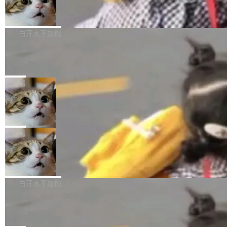
型。谁在开源赛道上领先，...
简单：开发者工具必须开源。 理由不是传统的自
商汤 SenseNova U1.5-Lite-Preview
i）在 X 上发帖： 「如果你是 Agent Harness 相
开源
由软件情怀，而是一个跟 AI agent 直接相关的
关开源项目的开发者，希望参加 DeepSeek Har
商汤科技宣布面向社区开源轻量级统一多模态模
技术判断。 两行 prompt 就能个性化任何软件 C
ness 的内测，可以回复或私信联系我。请附上
型的预览版本 SenseNova U1.5-Lite-Preview。
白开水不加糖
rawshaw 给出了两个 prompt。 第一个： "下载
GitHub id 以及开源代表作。」 DeepSeek 曾在
公告称，SenseNova U1.5-Lite-Preview并非简
某个软件的源码，在本地构建。修改 agent ...
官方招聘信息中写过一条简洁有力的公式：Mod
Ubuntu 将核心系统包从 deb 转成了 s
单的模型规模升级，而是基于 SenseNova U1
nap
el + Harness = Agent。模型负责理解和推理，
的一次系统性迭代，不仅在同一架构中贯通视觉
Ubuntu 正在把又一个核心系统包从 deb 转为 s
Harness 负责把能力落到真实环境中——调用工
理解、推理、生成与编辑，还仅以 8B-MoT 的轻
nap。这次是 hwctl——一个用来检查 Ubuntu
局
具、读写文件、管理上下文、处理错误、完成闭
量大小，将能力推进到4K、更精细的真实质感、
硬件认证状态的命令行工具。 Canonical 工程师
环。崔添翼招人的标...
更复杂的视觉控制和可持续迭代编辑。 相比 U
Dario Amodei 担心新人来 Anthropic
Alan Griffiths 在邮件列表中说得很直白：「hwc
只为金钱，不为使命
1，U1.5-Lite-Preview 在以下方向上带来了显著
tl 是一个 Ubuntu 专有的包，它和它的依赖项都
顶级 AI 研究员在两家公司之间来回跳，中间只
提升： 原生支持4K图像生成； 更精细的局部纹
是 Ubuntu 专有的，不会用在其他发行版上。」
隔了几天。 Lilian Weng 上周刚宣布因健康原因
局
理、细节与真实世界质感； 更准确的中英文文字
所以 deb 版本的受众实际上为零。既然只有 Ub
离开 Thinking Machines Lab，说自己作为联合
生成与复杂版式组织； 更稳定的图...
untu 用户在用，那用 snap 打包就没什么可纠结
FFmpeg 9.0 发布
创始人的角色「太累了」。几天后，The Inform
的。 从 deb 到 snap 的迁移路径 hwctl 是 rust-
ation 就曝出她将重回 OpenAI，负责递归自我
FFmpeg 9.0 现已发布，包含多项改进。官方更
hwlib 硬件 API 库的一部分，命令行工具负责查
改进方向的研究。她是 Thinking Machines 过
新日志列出的 9.0 版本主要更新内容如下： 扩
白开水不加糖
询 Ubuntu 的硬件认证数据库。...
去一年内第四个离开的联合创始人。 这家由前
展 AMF 色彩转换器 (vf_vpp_amf) 的 HDR 功能
OpenAI CTO Mira Murati 创立的公司，连创始
DeepSeek V4 Flash 单日消耗 8 万亿 t
MP4 muxer 中支持 LCEVC 音轨复用 Playdate
okens 登顶热搜
团队都留不住。 但 Thinking Machines 不是唯
视频编码器和多路复用器 添加 v360_vulkan filt
8 万亿 tokens。一天。一家公司的消耗。 Open