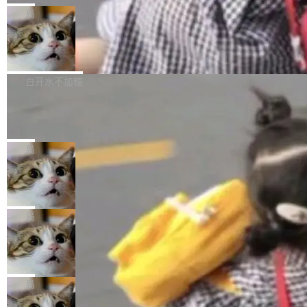
给 OpenAI 总法律顾问 Che Chang 发了封邮
你的，AI写AI的，同屏协作互不干扰。一句话让
布了 9.0 版本。这个版本除了带来新一代音视频
局
件，附了一封长信，要求 OpenAI 配合调查前苹
AI帮你干活，现在开启全新体验！ 温馨提示：
处理能力和硬件加速支持之外，还有一个特殊之
果员工带走机密信...
体验WorkBuddy鸿蒙PC版前，请将 HUAWEI M
亚马逊成本失控：AI 写代码烧掉 1215
处：FFmpeg 9.0 的代号是“Lei”。 这个名字，
万元，超预算 860%
atePad Edge 升级至 HarmonyOS 6.1.0.135S
来自中国开发者雷霄骅（Lei Xiaohua）。 对于
外媒近日曝光了亚马逊的多份内部报告显示，AI
P9 patch03及以上版本。 *升级路径：设置 > 搜
很多中国音视频开发者而言，这个名字并不陌
导致公司在多个项目上超支。《金融时报》报道
白开水不加糖
索“软件更新” > 检查更新，即可搜索新版本，下
生。十年前，他通过大量中文技术文章、源码分
称，仅一个项目的成本超支就高达 180 万美元
载安装完成升级即可。 没有...
析和开源示例，让一代开发者第一次真正理解 F
Hugging Face CEO 发声：中国正在开
（约合人民币 1215 万元）。 具体来说，一名工
源模型上碾压我们
Fmpeg，也成为很多人进入音视频开发领域的
程师借助 Anthropic 旗下 Claude Sonnet 模型
"他们正在开源模型上碾压我们。" Hugging Fac
“启蒙老师”。 而今年，恰好是雷霄骅离世十周
编写程序，目标是完成电商平台作者信息与商品
e CEO Clément Delangue 在 CNBC 的采访里
局
年。FFmpeg 社区最终选择用一个大版本的名
列表的数据匹配 —— 一项常规的数据处理任
没有拐弯抹角。他说中国正在赢得 AI 竞赛，而
字，留下了这份纪念。 雷霄骅曾是中国传媒大学
当 AI agent 把源码变成了最好的扩展系
务，最终却产生了 180 万美元的账单，实际支出
且按目前的速度，中国 AI 工具预计在今年底或
数字电视技术方向的博士生，长期从事视频、音
统，开发者工具必须开源
超出原定预算 860%。 更令人意外的是，该项目
2027 年就能追上美国前沿实验室的水平。 Dela
五年前，David Crawshaw 问过很多软件工程师
频技...
最终并未成功落地，而高额算力消耗持续运行长
ngue 把原因归结为一件事：开放协作。中国的
一个问题：你写过什么给自己用的程序？答案几
局
达 5 个月，公司直到财务对账时才察觉异常。这
AI 开发者在一个共享和协作的生态里加速迭代，
乎都是没有。工程师们整天用别人写的程序写程
意味着一个无人看管的 AI 程序，在近半年时间
DeepSeek Harness 宣布内测邀请，全
而美国模型厂商在"闭门造车"。他的原话是 "buil
序给别人用。偶尔有人自己写个博客系统、智能
里日夜不停地"烧钱"。 复盘显示，...
网最大规模开源 Agent 路演现场诞生
ding in silos"——各自为战，互不通气。 这个判
家居控制、家庭实验室，都算稀奇事。 Crawsh
一条内测招募帖，发出去的时候大概没人想到它
断从他嘴里说出来分量不同。Hugging Face 是
aw 是 Shelley 的作者，一个开源 AI coding age
会变成一场开源 Agent 生态的路演。 8月1日，
局
全球最大的开源 AI 平台，上面跑着上百万个模
nt。他最近在博客上写了一篇文章，核心论点很
DeepSeek Harness 团队负责人崔添翼（tiany