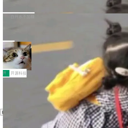
zen 9000/8000/7000系列处理器，并针对X3D
Dgraph v25.4.0 发布，具有图形后端的
窗口推了又推。好到合进 main 分支的代码，我
已突破 1100 万。随着鸿蒙生态汇聚越来越多的
原生 GraphQL 数据库
处理器特性进行平台级优化。其搭载X3D鸡血模
们自己都没看完。 这事不是个例。GitLab 调研
Dgraph 是一个水平可扩展的分布式 GraphQL
高质量游戏...
式2.0，可根据不同使用场景释放处理器潜力，
过 1528 名开发者，85% 说 AI 把瓶颈从写代码
数据库，有一个图形后端。作为一个原生的 Gra
白开水不加糖
帮助玩家在游戏与高负载应用中获得更充分的性
转移到了审代码。 写代码有人替你干了。但审代
phQL 数据库，它严格控制数据在磁盘上的排列
能表现。 在核心规格方面，B850 AO...
码、把关发版这两道关，还得靠人肉扛。 V5.0
竹知了：一个零依赖的单文件 HTML，
方式，以优化查询性能和吞吐量，减少集群中的
把儿时竹蝉玩具搬进浏览器
想让 AI 一起盯。
磁盘寻道和网络调用。 Dgraph v25.4.0 现已发
竹知了（zhuzhiliao）是那种小时候路边摊上几
布，具体更新内容包括： feat(zero)：Zero 现
块钱的玩意儿——一根小竹签，一个竹筒，一头
局
支持 --security superflag（token=...;whitelist
系着涂了松香的线。甩起来，竹膜震动，发出“哇
=...），与 Alpha 版本的格式一致，并据此对其
30倍效率升级：解锁医学影像数据要素
——哇”的蝉鸣声。实物越来越难找了，有开发者
价值化的真实路径
管理 HTTP 端点进行授权。 <blockquote> <p>
把它做成了 Web 玩具，放在 zhuzhiliao.imsai.c
完成一例腹部CT影像标注，张医生过去需要约1
<span><strong>警告：</strong>&nbsp;Zero
c 上，并在 GitHub 开源。 玩法很简单：按住屏
20个小时。他必须在数百张连续影像上，一笔一
开
开源科技
的 admin ...
幕画圈，或者直接甩手机。页面会实时显示转速
笔勾画边界，一层一层识别肌肉组织。如今，使
（圈/秒），声音来自真实竹知了录音的 1.72 秒
用东软飞标医学影像标注平台，同样的工作缩短
采样，无缝循环。音频解码失败时，还有一套合
至4小时，效率提升30倍。 这组数字背后，改变
成兜底——锯齿波振荡器模拟脉冲，并联带通共
的不只是速度，而是把医学影像转化为AI能力的
振峰模拟竹膜和筒腔共鸣。 技术细节上，物理引
路径真正打通了。 大型医院积累的影像数据规模
擎是绳系质点模型：重力、弹性绳（只拉不
庞大，但不能直接用于训练模型。器官、病灶和
推）、空气阻力，1/240 秒定步长积...
组织边界，必须由专业医生逐层识别、标记和校
正，才能成为机器能理解的高质量数据。医学影