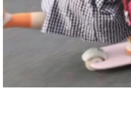
像AI落地最昂贵的环节，不是算法，是专业医生
的时间。 张医生是某三甲医院放射科副主任医
师，牵头一项腹部肌肉影像课题。他需要在数百
©OSCHINA(OSChina.NET)
京ICP备2025119063号
张CT影像上完成像素级精细分割，让系统"...