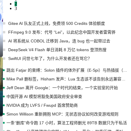
2
3
Gitee AI 队友正式上线，免费领 500 Credits 体验额度
FFmpeg 9.0 发布：代号 “Lei”，以此纪念中国开发者雷霄骅
AI 将系统从 COBOL 迁移到 Java，连 bug 也一起带过去
DeepSeek V4 Flash 单日消耗 8 万亿 tokens 登顶热搜
SwiftUI 问世七年了，为什么开发者还在骂它？
跳出 Fatjar 的束缚：Solon 插件的体外扩展（E-Spi）与热插拔（H-Spi）
Mike Pall 删标签，Hisham 发声：Lua 生态该不该告别永远兼容的旧梦？
Jeff Dean 离开 Google：一个时代的结束，一个实验室的开始
中国开源 AI 模型将豁免美国政府安全审查
NVIDIA 成为 LVFS / Fwupd 首席赞助商
Simon Willison 重新拥抱 MCP：无状态协议如何改变游戏规则
一条“删库”命令跑 17 小时，算法工程师删光 89TB 数据只为干私活