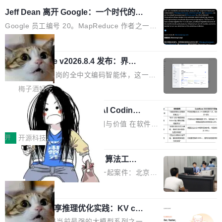
Jeff Dean 离开 Google：一个时代的结
束，一个实验室的开始
Google 员工编号 20。MapReduce 作者之一。
Bigtable 作者之一。TensorFlow 的作者之一。
局
Gemini 的架构师。Google 首席科学家。 Jeff D
🔥 SolonCode v2026.8.4 发布：界面
ean 在 Google 工作了 27 年后，宣布离职。 他
字体可调、22 种语言、记忆搜索增强
不是一个人走。一同离开的还有 Sanjay Ghema
打开终端就能上岗的全中文编码智能体，这一轮
wat（Google 员工编号 23，Jeff Dean 二十多
把「看得清、用母语、记得住」三件事一次补
梅子酒好吃
年的编程搭档，MapReduce 和 Bigtable 的共同
齐。 SolonCode 是什么 SolonCode 是杭州无
作者）、Quoc Le（Google 大脑核心成员，Se
让“代码语义理解”深度释放AI Coding
耳科技研发的企业级终端编码智能体——一位全
价值潜能：华为云码道（CodeArts）
q2Seq 和 DocAI 的共同发明人）以及 Oriol Vin
中文驱动的数字员工，自主理解需求、规划步
一、代码仓深度理解技术的作用与价值 在软件工
代码仓技术解析
yals（Gemini 联合负责人，AlphaSta...
骤、编写代码。不挑模型、不挑平台，curl 一行
程实践中，代码仓是企业核心知识资产的主要载
开
开源科技
装完即用。 开源地址：Gitee · GitCode · GitHu
体。企业级代码仓库通常包含数十万乃至数百万
b 安装 支持 Java 8+（8~26）、macOS / Linu
一条“删库”命令跑 17 小时，算法工程
个文件，其规模远超单次模型调用可承载的上下
师删光 89TB 数据只为干私活
x / Windows / Harmony PC。 # macOS / Linu
文窗口。随着项目规模的持续扩张与代码历史的
最高人民检察院8月4日公布了一起案件：北京一
x / Harmony PC curl -fsSL https://solon.noea
不断累积，代码仓中的模块关系、接口契约、业
名90后算法工程师王某，为了给自己接的私活腾
局
r.org/solon...
务逻辑等关键信息往往分散于数十乃至数百个文
服务器空间，删光了公司AI游戏部门的全部核心
件之中，形成高度复杂的知识关联网络。传统的
Cloudflare 分享推理优化实践：KV ca
数据。 王某2024年1月入职东城区某科技公司AI
che 量化 + 权重压缩，吞吐量提升 4
代码检索手段（如关键词匹配、目录遍历）仅能
短剧部门，有互联网大厂背景。在公司内部架构
Kimi 和 GLM 是当前最强的大模型系列之一，但