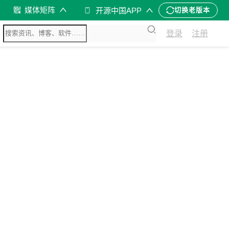
媒体矩阵
开源中国APP
切换老版本
登录
注册