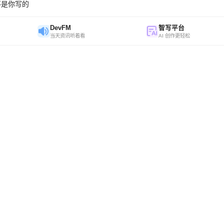
不是你写的
DevFM
智写平台
当天资讯听着看
AI 创作更轻松