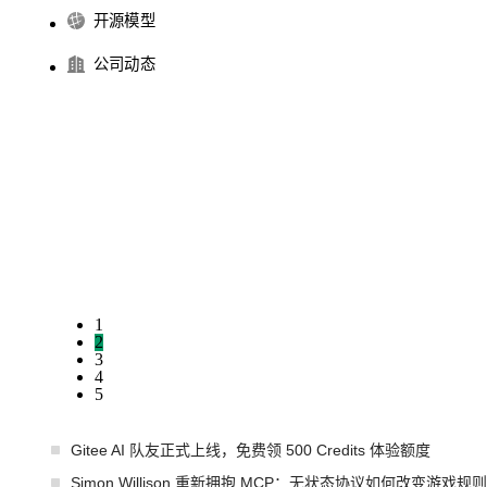
开源模型
公司动态
1
2
3
4
5
Gitee AI 队友正式上线，免费领 500 Credits 体验额度
Simon Willison 重新拥抱 MCP：无状态协议如何改变游戏规则