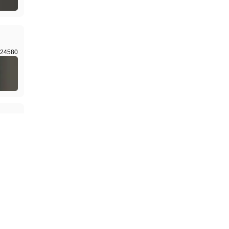
24580
22555
6040