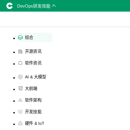
DevOps研发效能
综合
开源资讯
软件资讯
AI & 大模型
大前端
软件架构
开发技能
硬件 & IoT