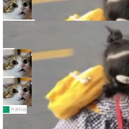
通过拉取过去一年内（从 PG 18 Beta1 时间点
和休闲娱乐竞争时间。" 这是 libexpat 维护者 S
的图像元素不在同一个子树中，则它们将不再关
至今）的所有 commit，同样交由 AI 分析提炼。
Firefox 153.0.3 发布
ebastian Pipping 写在博客里的话。8 月 4 日，
联 加...
经过人工复核，准确度令人满意。这一方法也为
他宣布了一个新消息：从 2026 年 8 月 1 日起，
Firefox 153.0.3 现已发布，具体更新内容如
社区爱好者提供了高效跟踪新版本的思路。
他可以全职维护 libexpat 了，最长 6 个月。发
下： New Smart Window 包含多项增强功能：
白开水不加糖
工资的是慕尼黑市政府。 libexpat 是一个 C99
<ul> <li>现在建议列表会显示更多结果，方便用
编写的流式 XML 解析器，MIT 许可证。和 libx
Cloudflare Computer 开源：你的 Age
户查找历史记录和切换到已打开的标签页。（<a
nt 需要一台电脑，而不是一个容器
ml2 一样，它是世界上使用最广泛的 XML 解析
href="https://bugzilla.mozilla.org/show_bug.c
Cloudflare 开源了名为 @cloudflare/computer
库之一。你的操作系统、浏览器、无数的基础设
gi?id=2019042">Bug&nbsp;2019042</a>）</l
的 npm 包。项目的核心论点是：容器不适合 Ag
局
施软件，很可能都在用它。而过去十年，维护它
i> <li>现在，助手可以直接使用 Exa 的网络搜索
ent 计算。真正适合的，是 Isolate。 Cloudflare
的人一直在用业余...
结果回答问题，而无需将问题转交给搜索引擎。
OpenAI 公开邮件和聊天记录回应苹果
工程师在这件事上没什么可谦虚的——他们用 W
诉讼，称“Apple is getting this wron
（<a href="https://bugzilla.mozilla.org/show_
orkers 跑了十年 Isolate。用 CEO Matthew Pri
上个月，苹果一纸诉状把 OpenAI 告上法庭，指
g”
bug.cgi?id=204...
nce 的话说：「我们一生都在用 Isolate 运行代
控其挖角苹果前员工并窃取商业秘密。苹果的诉
局
码，而 AI Agent 不需要容器，它们需要的是 Iso
状把 OpenAI 描述成一个系统性地从前东家挖
late。」 容器为什么不合适 容器的问题在于启动
HUAWEI MatePad Edge上架WorkBu
人、套取机密信息的对手。 OpenAI 没发律师
ddy鸿蒙PC版，说话就能干活的AI办公
和销毁都太重了。一个 Agent 要执行的任务可能
函，也没选择庭外沉默。它在官网贴了一篇博
全能AI工作台WorkBuddy鸿蒙PC版上架HUAWE
搭子
只需要几毫秒的 CPU 时间，但容器从冷启动到
文，标题只有六个字：Apple is getting this wro
I MatePad Edge应用市场，直接下载即可使
开
开源科技
就绪要花数秒。如果未来有十...
ng。 然后，它把邮件往来和 iMessage 聊天记
用，与鸿蒙电脑上的体验一致。值得一提的是，
录全贴了出来。 他发错人了 苹果外部律师 Gabr
FFmpeg 9.0 发布：代号“Lei”，以此纪
这是目前市面上唯一支持平板接入WorkBuddy P
念中国开发者雷霄骅
iel Gross 来自 Weil 律所，2 月 23 日下午 5:53