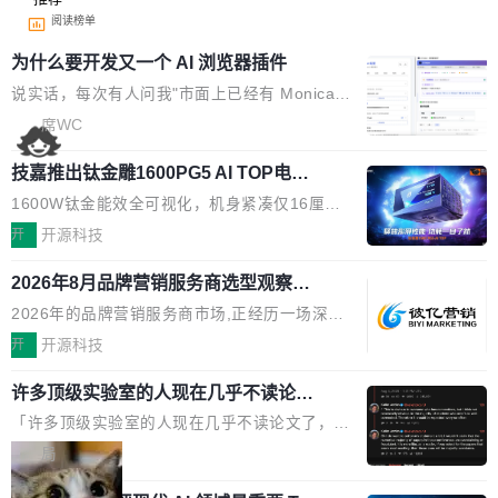
阅读榜单
为什么要开发又一个 AI 浏览器插件
说实话，每次有人问我"市面上已经有 Monica、
Sider、Copilot for Chrome 这些 AI 浏览器插件
席WC
了，你为什么还要再做一个"，我都觉得这个问题
技嘉推出钛金雕1600PG5 AI TOP电
问得好。 因为我自己也是从用户变成开发者的。
源：为发烧级主机与本地AI算力打造旗
现有产品的天花板 我用过不少 AI 浏览器插件。
1600W钛金能效全可视化，机身紧凑仅16厘米
舰供电方案
刚开始觉得都挺好——选中一段文字，弹出解
继2026台北电脑展首度亮相后，技嘉科技近日正
开
开源科技
释；写邮件时帮你润色；看英文网页给你翻译摘
式发布钛金雕1600PG5 AI TOP电源。这款高端
要。但用久了你会发现，它们本质上都是同一类
2026年8月品牌营销服务商选型观察：
电源专为发烧级DIY主机与本地AI算力平台打
从流量思维到品牌资产思维的范式转移
东西：一个带网页上下文的聊天框。 它们能读取
造，整机长度仅16厘米，提供1600W额定功率
2026年的品牌营销服务商市场,正经历一场深刻
页面的文本，然后把文本丢给大模型，再返回一
与80PLUS钛金能效；支持ATX 3.1与PCIe 5.1
的价值重构。全球全案品牌代理机构市场从2025
开
开源科技
段回答。仅此而已。 这当然有用，但总觉得差点
规范，结合服务器级元件、完善供电线材与内置
年的83.1亿美元增长至2026年的86.6亿美元,年
意思。比如我在一个后台管理系统里，需要填50
实时LCD监控屏，可充分满足当下高阶PC主机
许多顶级实验室的人现在几乎不读论文
复合增长率达5.44%,预计2032年将突破120亿美
个表单字段，每个字段还有联动逻辑；比如我
了
的严苛使用需求。 澎湃功率，紧凑机身 钛金雕1
元。数字广告与公共关系相关服务市场更是从20
「许多顶级实验室的人现在几乎不读论文了，而
想...
600PG5 AI TOP具备强悍输出功率，同时实现
25年的8463亿美元扩张至2026年的8763亿美
且他们认为 ICLR/ICML/NeurIPS 充斥着大量过
局
机身尺寸大幅精简。整机长度仅16厘米，属于同
元。数字的背后是一个清晰的事实——品牌对专
度宣传和欺诈。」 OpenAI 研究员 Keller Jorda
功率段机身尺寸十分紧凑的1600W电源产品。小