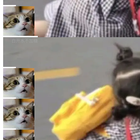
C版的产品，搭载“人机双写”重磅功能——你写
全球知名开源多媒体框架 FFmpeg 今天正式发
给 OpenAI 总法律顾问 Che Chang 发了封邮
你的，AI写AI的，同屏协作互不干扰。一句话让
布了 9.0 版本。这个版本除了带来新一代音视频
局
件，附了一封长信，要求 OpenAI 配合调查前苹
AI帮你干活，现在开启全新体验！ 温馨提示：
处理能力和硬件加速支持之外，还有一个特殊之
果员工带走机密信...
体验WorkBuddy鸿蒙PC版前，请将 HUAWEI M
亚马逊成本失控：AI 写代码烧掉 1215
处：FFmpeg 9.0 的代号是“Lei”。 这个名字，
万元，超预算 860%
atePad Edge 升级至 HarmonyOS 6.1.0.135S
来自中国开发者雷霄骅（Lei Xiaohua）。 对于
外媒近日曝光了亚马逊的多份内部报告显示，AI
P9 patch03及以上版本。 *升级路径：设置 > 搜
很多中国音视频开发者而言，这个名字并不陌
导致公司在多个项目上超支。《金融时报》报道
白开水不加糖
索“软件更新” > 检查更新，即可搜索新版本，下
生。十年前，他通过大量中文技术文章、源码分
称，仅一个项目的成本超支就高达 180 万美元
载安装完成升级即可。 没有...
析和开源示例，让一代开发者第一次真正理解 F
Hugging Face CEO 发声：中国正在开
（约合人民币 1215 万元）。 具体来说，一名工
源模型上碾压我们
Fmpeg，也成为很多人进入音视频开发领域的
程师借助 Anthropic 旗下 Claude Sonnet 模型
"他们正在开源模型上碾压我们。" Hugging Fac
“启蒙老师”。 而今年，恰好是雷霄骅离世十周
编写程序，目标是完成电商平台作者信息与商品
e CEO Clément Delangue 在 CNBC 的采访里
局
年。FFmpeg 社区最终选择用一个大版本的名
列表的数据匹配 —— 一项常规的数据处理任
没有拐弯抹角。他说中国正在赢得 AI 竞赛，而
字，留下了这份纪念。 雷霄骅曾是中国传媒大学
务，最终却产生了 180 万美元的账单，实际支出
当 AI agent 把源码变成了最好的扩展系
且按目前的速度，中国 AI 工具预计在今年底或
数字电视技术方向的博士生，长期从事视频、音
统，开发者工具必须开源
超出原定预算 860%。 更令人意外的是，该项目
2027 年就能追上美国前沿实验室的水平。 Dela
五年前，David Crawshaw 问过很多软件工程师
频技...
最终并未成功落地，而高额算力消耗持续运行长
ngue 把原因归结为一件事：开放协作。中国的
一个问题：你写过什么给自己用的程序？答案几
局
达 5 个月，公司直到财务对账时才察觉异常。这
AI 开发者在一个共享和协作的生态里加速迭代，
乎都是没有。工程师们整天用别人写的程序写程
意味着一个无人看管的 AI 程序，在近半年时间
而美国模型厂商在"闭门造车"。他的原话是 "buil
DeepSeek Harness 宣布内测邀请，全
序给别人用。偶尔有人自己写个博客系统、智能
里日夜不停地"烧钱"。 复盘显示，...
网最大规模开源 Agent 路演现场诞生
ding in silos"——各自为战，互不通气。 这个判
家居控制、家庭实验室，都算稀奇事。 Crawsh
一条内测招募帖，发出去的时候大概没人想到它
断从他嘴里说出来分量不同。Hugging Face 是
aw 是 Shelley 的作者，一个开源 AI coding age
会变成一场开源 Agent 生态的路演。 8月1日，
局
全球最大的开源 AI 平台，上面跑着上百万个模
nt。他最近在博客上写了一篇文章，核心论点很
DeepSeek Harness 团队负责人崔添翼（tiany