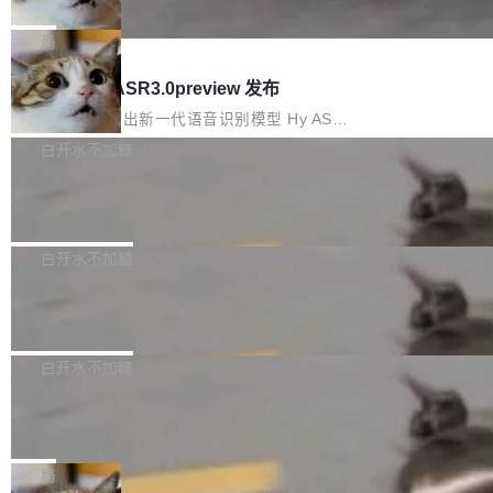
che 量化 + 权重压缩，吞吐量提升 4
代码检索手段（如关键词匹配、目录遍历）仅能
短剧部门，有互联网大厂背景。在公司内部架构
Kimi 和 GLM 是当前最强的大模型系列之一，但
1%，成本降 30%
在语法层面完成文本定位，难以触及代码的语义
调整期间，部门三次通知全员将数据从A集群迁
它们有一个共同的问题：太吃显存了。月之暗面
局
内涵与结构关联，导致开发者使用代码智能体在
移到B集群，王某都回复了"收到"。 他没有迁移
的 Kimi K 系列和智谱的 GLM 都是长上下文、M
理解大规模代码仓时面临显著"代码仓理解"瓶
腾讯混元 Hy ASR3.0preview 发布
数据。2024年9月3日下午4点，他使用此前登录
oE 架构的大模型，好用到让人上瘾，但 GPU 显
颈。 代码仓深度理解服务（以下简称" CodeBas
的账号密码进入A集群，输入了一条被程序员圈
存永远不够用。 Cloudflare 的 Workers AI 团队
腾讯混元正式推出新一代语音识别模型 Hy ASR
e深度理解服务"）是华为云码道（CodeA...
称为"删库跑路"的命令——最高管理员权限、无
一直在跑这些模型的推理。他们在官方博客上发
3.0preview。基于最新一代大语言模型 Hy3 的
白开水不加糖
需确认、强制递归删除。17个小时后，运维人员
了一篇技术文章，详细拆解了三种让大模型在 G
语言理解能力，以及融合了高精度语音识别与深
发现异常并中止进程时，89TB数据已经没了。
Pale Moon 34.3.2 发布，苍月浏览器
PU 上跑得更省、更快的技术手段——KV cache
度语义理解能力，实现了语音识别能力的全面升
删掉的是AI游戏部门的全部开发文件，包括公司
量化、模型权重压缩、以及共享 KV cache 的完
级。 根据介绍，Hy ASR3.0preview 目标在于：
Pale Moon 34.3.2 现已发布，这是一个安全更
自研的多个文生3D和...
整性保护。效果是：吞吐量提升 41%，每 token
让语音识别不再只是听清，而是真正听懂。通过
新和少量网页兼容性修复版本。 Changes/fixe
白开水不加糖
成本降低 30%，精度不变。 FP8 省的不仅是显
先理解你的语境和意图，再把准确的文字直接给
s： 实现了URL.Parse()便捷功能 对浏览器内部
存 KV cache 是推理时最吃显...
到你。从“逐字转写、单点优化”演进为“理解语
PostgreSQL 18/19 新特性深度解读
函数添加了多项边界检查，以避免潜在的越界访
境、兼容场景、一键直出”。 Hy ASR 3.0 previe
问、下溢和溢出。（DiD） 修复了加载和解析内
演讲者分享了一个有趣的实践：面对 PG 18 已
w 不要求标准普通话，方言识别覆盖粤语、吴语
容提供的字体时出现的几个问题 为避免音频加
发布的 Release Notes，他利用 AI 工具（如 Co
白开水不加糖
等 10 大方言片区和 20 余个二级小片区。在开
载、处理和播放过程中可能出现的一系列错误，
pilot）对数千条 commit 日志进行自动分析，先
源评测集中，Hy ASR 3.0 preview 在多语种的
对音频采样频率设定了下限 采样率低于 8kHz
慕尼黑市政府为全职开源项目维护者提
让模型总结出三十余条潜在特性，再逐条要求生
WER（...
供资助
（通常被认为是 "telephone"/"walkie-talkie" 音
成详细解释和代码校验，最终筛选出对用户体感
"在过去大约 10 年的大部分时间里，libexpat 的
质的最低采样率）的音频格式将被拒绝 修复了 C
最强的若干项。对于尚未正式发版的 PG 19，则
维护工作一直与我的日常工作、家务、社交生活
局
SS 圆角虚线样式中可能存在的问题 如果表单中