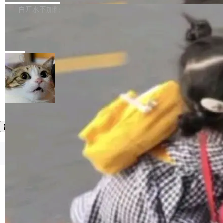
正，才能成为机器能理解的高质量数据。医学影
理工具。它可以查看，转换，编辑和分类所有主
白开水不加糖
像AI落地最昂贵的环节，不是算法，是专业医生
流格式的电子书。Calibre 是个跨平台软件，可
的时间。 张医生是某三甲医院放射科副主任医
SwiftUI 问世七年了，为什么开发者还
以在 Linux、Windows 和 macOS 上运行。 Cal
师，牵头一项腹部肌肉影像课题。他需要在数百
在骂它？
ibre 9.12 现已正式发布，此次更新内容如下：
Yakov Manshin 发了一期长达 40 分钟的 YouT
张CT影像上完成像素级精细分割，让系统"...
新功能 macOS：在 Connect/Share 按钮中添加
ube 视频，标题是"SwiftUI 七年后：一个平庸的
局
通过 AirDop 共享书籍的功能 Content server：
故事"。视频核心观点很简单：SwiftUI 发布七年
支持可向服务器后端添加新端点的插件 Edit boo
了，仍然像一个永久公测版。 Manshin 从数据
k：Compress images：添加将 GIF 图像转换为
流、布局系统、API 稳定性、性能、跨平台五个
加载更多
JPEG/WebP 的选项 ToC Editor：添加一个按
维度逐一批判了 SwiftUI。最让人印象深刻的一
钮，用于对目录中的条目进...
个论据是：苹果官方的 SwiftUI 教程项目 Land
marks，用最新 Xcode 在最新 macOS 上构建
运行，出来的效果是坏的——侧边栏按钮大小不
一，界面错位。他说这个问题"两年前就发现了，
©OSCHINA(OSChina.NET)
京ICP备2025119063号
至今没变"。 数据流方面，Manshin 指出 SwiftU
I 的属性包装器演进史...