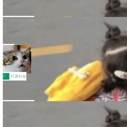
6的终端设备已突破7000万台，注册开发者数量
zen 9000/8000/7000系列处理器，并针对X3D
Dgraph v25.4.0 发布，具有图形后端的
窗口推了又推。好到合进 main 分支的代码，我
已突破 1100 万。随着鸿蒙生态汇聚越来越多的
原生 GraphQL 数据库
处理器特性进行平台级优化。其搭载X3D鸡血模
们自己都没看完。 这事不是个例。GitLab 调研
Dgraph 是一个水平可扩展的分布式 GraphQL
高质量游戏...
式2.0，可根据不同使用场景释放处理器潜力，
过 1528 名开发者，85% 说 AI 把瓶颈从写代码
数据库，有一个图形后端。作为一个原生的 Gra
白开水不加糖
帮助玩家在游戏与高负载应用中获得更充分的性
转移到了审代码。 写代码有人替你干了。但审代
phQL 数据库，它严格控制数据在磁盘上的排列
能表现。 在核心规格方面，B850 AO...
码、把关发版这两道关，还得靠人肉扛。 V5.0
竹知了：一个零依赖的单文件 HTML，
方式，以优化查询性能和吞吐量，减少集群中的
把儿时竹蝉玩具搬进浏览器
想让 AI 一起盯。
磁盘寻道和网络调用。 Dgraph v25.4.0 现已发
竹知了（zhuzhiliao）是那种小时候路边摊上几
布，具体更新内容包括： feat(zero)：Zero 现
块钱的玩意儿——一根小竹签，一个竹筒，一头
局
支持 --security superflag（token=...;whitelist
系着涂了松香的线。甩起来，竹膜震动，发出“哇
=...），与 Alpha 版本的格式一致，并据此对其
30倍效率升级：解锁医学影像数据要素
——哇”的蝉鸣声。实物越来越难找了，有开发者
价值化的真实路径
管理 HTTP 端点进行授权。 <blockquote> <p>
把它做成了 Web 玩具，放在 zhuzhiliao.imsai.c
完成一例腹部CT影像标注，张医生过去需要约1
<span><strong>警告：</strong>&nbsp;Zero
c 上，并在 GitHub 开源。 玩法很简单：按住屏
20个小时。他必须在数百张连续影像上，一笔一
开
开源科技
的 admin ...
幕画圈，或者直接甩手机。页面会实时显示转速
笔勾画边界，一层一层识别肌肉组织。如今，使
（圈/秒），声音来自真实竹知了录音的 1.72 秒
Apache Dubbo-go v3.3.2 正式发布
用东软飞标医学影像标注平台，同样的工作缩短
采样，无缝循环。音频解码失败时，还有一套合
至4小时，效率提升30倍。 这组数字背后，改变
这个版本面向生产环境，重心在内核稳定性。我
成兜底——锯齿波振荡器模拟脉冲，并联带通共
的不只是速度，而是把医学影像转化为AI能力的
们彻底收敛了旧配置体系，扩展了 Triple 协议与
白开水不加糖
振峰模拟竹膜和筒腔共鸣。 技术细节上，物理引
路径真正打通了。 大型医院积累的影像数据规模
泛化调用能力，加强了应用级元数据和服务治
擎是绳系质点模型：重力、弹性绳（只拉不
庞大，但不能直接用于训练模型。器官、病灶和
Calibre 9.12 发布，功能强大的开源电
理，同时集中修了并发安全、资源泄漏和热路径
推）、空气阻力，1/240 秒定步长积...
子书工具
组织边界，必须由专业医生逐层识别、标记和校
性能问题。
Calibre 开源项目是 Calibre 官方出的电子书管