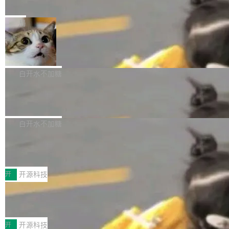
e” 和 Muse Spark 1.2 模型
mmit 之间的空隙里丢失了。 DeltaDB 要做的就
金额高达158.3亿美元，这一单项投入已经逼近
Meta 今天发布了两款 AI 产品：Muse Code，
是把这段空隙补上。 回退到任何一次编辑：Delt
微软同期总资本开支的四成。 与亚马逊、Alpha
一个在终端里运行的编程 agent；Muse Spark
局
aDB 捕获 commit 之间的每一次操作，...
bet、微软以及 Meta 等传统科技巨头相比，Spa
1.2，驱动这个 agent 的新模型。一句话概括：
ceXAI的资金消耗速度尤为引人瞩目。然而，支
美团开源 LoHoSearch，用知识图谱校
你可以用 curl -fsSL https://dev.meta.ai/install.
准 AI 能力认知
撑庞大支出的资金来源却呈现出截然不同的面
sh | bash 安装一个能在大项目里自动规划、写
机器出题的前提，是让机器拥有全局视野。整个
貌。数据显示，微软和 Meta 主要依托充沛的经
代码、验证结果的 AI 终端工具。 据介绍，Muse
构建流程可以分为四个环节：建图 → 控制难度
白开水不加糖
营现金流来覆盖资本开支，其资本支出覆盖率分
Code 是 Meta 的编程 agent 产品。它和市场上
→ 质量把关 → 数据概览。
别达到155% 和106%;而SpaceXAI的经营现金
腾讯开源 UCL-MPComm 通信库
已有的终端编程 agent 在设计理念上有几个明显
流仅能覆盖资本开支的12...
的差异点。 异步后台 agent：Muse Code 有一
腾讯网平团队宣布开源了 UCL-MPComm 通信
个主 agent 循环，外加一组后台 agent。这些后
库，并将作为transport接入Mooncake TENT。
白开水不加糖
台 agent...
该通信库针对AI Memory池化场景的数据传输需
CoStrict入选工信部2025人工智能应用
求进行了深度优化，能够实现数据中心内大规模
典型案例
计算节点间多种内存类型的高性能通信。 UCL-
近日，工信部科技司公示《2025人工智能应用典
MPComm将作为一种传输引擎接入Mooncake T
型案例入选名单》，深信服“面向企业研发场景的
开
开源科技
ENT，实现零拷贝传输性能提升30%、非零拷贝
开源 AI 编程平台 CoStrict 应用”凭借卓越的技术
传输性能最高提升5倍。UCL-MPComm底层基
深信服AI算力网关入选工信部人工智能
创新与落地成效成功入选。 全链路私有化部署，
应用典型案例！
于自研UCL-Engine通信引擎，后续腾讯网平将
助力企业AI研发安全落地 当前，越来越多企业已
前不久，工业和信息化部正式发布《2025年人工
持续开源更多基于UCL-Engine的高性能通信组
经开始引入 AI Coding 工具，通过调用公有云模
智能应用典型案例名单》，集中展示人工智能在
开
开源科技