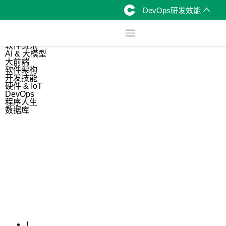
DevOps研发效能
综合
开源资讯
软件资讯
AI & 大模型
大前端
软件架构
开发技能
硬件 & IoT
DevOps
程序人生
数据库
1