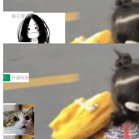
展开启新的篇章。
滞，过去三个月内没有任何条目完成更新，用户
如果你在 Spring Boot 里做过国际化，流程大概
提交的编辑请求也长期处于待处理状态。 Groki
是这样的：配 MessageSource 的 Bean、写 R
梅子酒好吃
pedia 于去年底上线，定位为由人工智能生成内
eloadableResourceBundleMessageSource、
容的百科平台，被马斯克视为传统众包百科网站
Apache Doris 4.1 全面增强 Iceberg：
声明 LocaleResolver、注册 LocaleChangeInt
支持 UPDATE、MERGE INTO 与 Iceb
维基百科的替代方案。Lawfare 调查发现，无论
erceptor…五六步之后才能看到第一行翻译文
Apache Doris 4.1 要补齐的，正是缺失的那一
erg V3
热门页面还是低关注度页面，均未出现近期更
本。 Solon 换了个方式。整个 i18n 模块围绕三
半。在已有查询能力的基础上，Doris 进一步支
白开水不加糖
新，相关问题并非局限于特定领域，而是在不同
个解析器、一个注解、一个工具类展开——没有
持了 UPDATE、DELETE、MERGE INTO 等数
主题和访问量页面中普遍存在。 调查人员最初认
XML、没有拦截器注册、没有样板配置。 资源
Testin XAgent：CIO智能测试落地指南
据修改操作、完整的表结构管理与分区演进，以
为，Grokipedia可能只是限...
文件的约定 把文件放到 resources/i18n/ 下： r
及 rewrite_data_files、expire_snapshots 等日
7月30日，TiD2026质量竞争力大会在北京中关
esources/i18n/messages.properties ...
常维护操作，并完整支持 Iceberg V3 格式。
村国家自主创新示范区会议中心开幕。本届大会
开
开源科技
由中关村智联软件服务业质量创新联盟主办，以
让非法状态不可表示：一篇关于 ADT
“智构可信·质创未来——AI原生时代的质量新范
的帖子在 Reddit 火了
式”为主题，直面AI从实验室走向规模化产业落地
有一种东西，一旦用过就回不去了。Alex Fedos
的核心质量命题。会上，《2026智能研发生产力
eev 管它叫"软件设计的基石"。 他说的东西不新
局
工具选型手册》发布，Testin云测的Testin XAge
鲜——代数数据类型（ADT），尤其是和类型
Cloudflare 开源内部企业 AI 平台 Clou
nt智能测试系统入选AI测试领域代表产品。对CI
（sum type）。但他说清楚了一件事：这不是类
dflare OS
O而言，这提示了一个转变：AI测试正在从效率
型系统的学术体操，是日常编码的思维方式。 文
Cloudflare 发布了一个开源项目 Cloudflare O
工具升级为企业的质量基础设施。 CIO面对的新
章从一个简单的例子切入。一个网站的深色主题
S。如果你只看官方博客，你会觉得这是又一
局