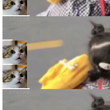
型。谁在开源赛道上领先，...
简单：开发者工具必须开源。 理由不是传统的自
商汤 SenseNova U1.5-Lite-Preview
i）在 X 上发帖： 「如果你是 Agent Harness 相
开源
由软件情怀，而是一个跟 AI agent 直接相关的
关开源项目的开发者，希望参加 DeepSeek Har
商汤科技宣布面向社区开源轻量级统一多模态模
技术判断。 两行 prompt 就能个性化任何软件 C
ness 的内测，可以回复或私信联系我。请附上
型的预览版本 SenseNova U1.5-Lite-Preview。
白开水不加糖
rawshaw 给出了两个 prompt。 第一个： "下载
GitHub id 以及开源代表作。」 DeepSeek 曾在
公告称，SenseNova U1.5-Lite-Preview并非简
某个软件的源码，在本地构建。修改 agent ...
官方招聘信息中写过一条简洁有力的公式：Mod
Ubuntu 将核心系统包从 deb 转成了 s
单的模型规模升级，而是基于 SenseNova U1
nap
el + Harness = Agent。模型负责理解和推理，
的一次系统性迭代，不仅在同一架构中贯通视觉
Ubuntu 正在把又一个核心系统包从 deb 转为 s
Harness 负责把能力落到真实环境中——调用工
理解、推理、生成与编辑，还仅以 8B-MoT 的轻
nap。这次是 hwctl——一个用来检查 Ubuntu
局
具、读写文件、管理上下文、处理错误、完成闭
量大小，将能力推进到4K、更精细的真实质感、
硬件认证状态的命令行工具。 Canonical 工程师
环。崔添翼招人的标...
更复杂的视觉控制和可持续迭代编辑。 相比 U
Dario Amodei 担心新人来 Anthropic
Alan Griffiths 在邮件列表中说得很直白：「hwc
只为金钱，不为使命
1，U1.5-Lite-Preview 在以下方向上带来了显著
tl 是一个 Ubuntu 专有的包，它和它的依赖项都
顶级 AI 研究员在两家公司之间来回跳，中间只
提升： 原生支持4K图像生成； 更精细的局部纹
是 Ubuntu 专有的，不会用在其他发行版上。」
隔了几天。 Lilian Weng 上周刚宣布因健康原因
局
理、细节与真实世界质感； 更准确的中英文文字
所以 deb 版本的受众实际上为零。既然只有 Ub
离开 Thinking Machines Lab，说自己作为联合
生成与复杂版式组织； 更稳定的图...
untu 用户在用，那用 snap 打包就没什么可纠结
FFmpeg 9.0 发布
创始人的角色「太累了」。几天后，The Inform
的。 从 deb 到 snap 的迁移路径 hwctl 是 rust-
ation 就曝出她将重回 OpenAI，负责递归自我
FFmpeg 9.0 现已发布，包含多项改进。官方更
hwlib 硬件 API 库的一部分，命令行工具负责查
改进方向的研究。她是 Thinking Machines 过
新日志列出的 9.0 版本主要更新内容如下： 扩
白开水不加糖
询 Ubuntu 的硬件认证数据库。...
去一年内第四个离开的联合创始人。 这家由前
展 AMF 色彩转换器 (vf_vpp_amf) 的 HDR 功能
OpenAI CTO Mira Murati 创立的公司，连创始
DeepSeek V4 Flash 单日消耗 8 万亿 t
MP4 muxer 中支持 LCEVC 音轨复用 Playdate
okens 登顶热搜
团队都留不住。 但 Thinking Machines 不是唯
视频编码器和多路复用器 添加 v360_vulkan filt
8 万亿 tokens。一天。一家公司的消耗。 Open