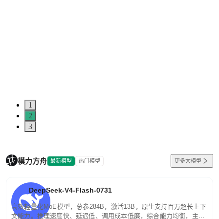
1
2
3
模力方舟
最新模型
热门模型
更多大模型
DeepSeek-V4-Flash-0731
高效轻量化MoE模型，总参284B，激活13B，原生支持百万超长上下
文能力。推理速度快、延迟低、调用成本低廉，综合能力均衡，主打