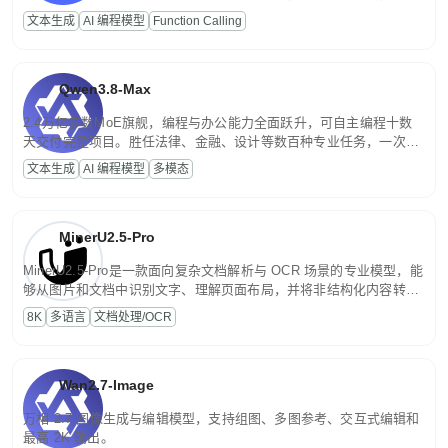
高并发、轻量化任务，适合日常对话、内容创作、基础 RAG、批量
文本生成
AI 编程模型
Function Calling
文案处理等普惠刚需场景。
Qwen3.8-Max
2.4万亿参数MoE旗舰，编程与办公能力全面跃升，可自主编程十数
天交付完整项目。胜任法律、金融、设计等数百种专业任务，一次对
话端到端交付生产级成果。原生视觉理解贯穿规划、执行与验证全流
文本生成
AI 编程模型
多模态
程，支持超长文档与长视频的深度语义解析。长程任务中自主规划与
闭环迭代，持续进化。
MinerU2.5-Pro
MinerU2.5-Pro是一款面向复杂文档解析与 OCR 场景的专业模型，能
够从图片和文档中识别文字、理解页面布局，并将非结构化内容转换
为便于存储、检索和二次处理的结构化结果。
8K
多语言
文档处理/OCR
Wan2.7-Image
万相 2.7 图像生成与编辑模型，支持组图、多图参考、交互式编辑和
最高 2K 输出。