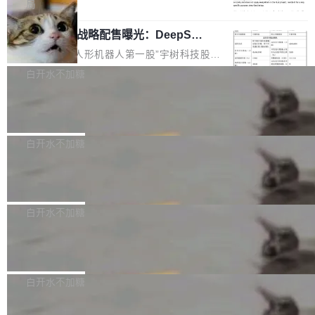
5% RHAE Best@1，超过了 ARC 报告的人类专
覆盖 rust-lang/rust 单一仓库的代码贡献。这不
局
家基线 95.4%。 不是又一个 coding agent 包装
是项目级别的官方立场，目前由五个团队采纳，
宇树科技 IPO 战略配售曝光：DeepSe
器 Prime Agent 的架构和市面上大多数 coding
但它可能是主流开源项目中关于 AI 辅助贡献最
ek 获配 93.3 万股，锁定 36 个月
agent 有本质区别。大多数 agent harness 的设
细致的一份规则。 政策的核心只有一句话：LLM
8月6日晚间，“人形机器人第一股”宇树科技股份
计是基于早期模型的能力—...
可以用来分析、提炼、审阅、建议，但不能用来
有限公司披露IPO发行价格及战略配售结果，杭
白开水不加糖
创作。 具体来说，LLM 生成的代码可以提交，
州深度求索人工智能基础技术研究有限公司（De
但必须满足五个条件：预先安排、非关键、高质
Docker 29.7.2 发布
epSeek）获配93.3399万股，按150.8元/股发行
量、充分测试、充分审查，并且必须披露。LLM
价格计算，认购金额约1.41亿元，股份锁定期为
Docker 29.7.2 现已发布，具体更新内容如下：
不得生成涉及安全性的关键变更，除非作者本身
36个月。 公告显示，本次宇树科技战略配售对
Bug fixes and enhancements 修复多次传递同
白开水不加糖
就是领域专家。即使如此，政策也"强烈不建
象主要包括长期投资机构、与公司业务具有战略
一环境变量时，docker service create和docker
议"这么做。 对于不披露的情况，审核者可以直
合作关系或长期合作愿景的大型企业、科创板保
Apache Fluss 毕业成为顶级项目
service update会发生 panic 的问题。docker/cl
接关闭 PR，无需解释。 政策作者 Jynn Ne...
荐人跟投子公司，以及公司高级管理人员和核心
i#7145 修复了 Docker Engine 29.7.0 中引入的
今年 7 月，Apache Fluss 的毕业提案在 Apach
员工参与设立的专项资产管理计划。其中，Dee
一个回归问题，该问题导致拉取镜像时会拒绝包
e 孵化器项目管理委员会（IPMC）投票中获得
白开水不加糖
pSeek作为与宇树科技具备战略合作关系的企
含绝对 hardlink 目标的镜像（此类镜像由某些镜
全票通过，随后获 Apache 软件基金会董事会批
业，获配股份数量占本次发行数量的2.31%。 除
像构建工具生成）。moby/moby#53305 修复了
马斯克 AI 百科项目 Grokipedia 被曝数
准。今天，Apache 软件基金会正式宣布 Apach
DeepSeek外，腾讯旗下上海启善投资有限公司
月未更新
Docker Engine 29.7.0 中引入的一个回归问
e Fluss 孵化毕业，成为 Apache 顶级项目（TL
埃隆·马斯克推出的AI百科项目 Grokipedia 被曝
获配9...
题，该问题可能导致在旧版 Linux 内核...
P）！这一里程碑不仅标志着 Fluss 迈入新的发
长期停止内容更新，未能实现其作为“AI版维基百
白开水不加糖
展阶段，也将进一步推动流式存储、实时湖仓与
科”替代品的目标。 据 Lawfare 最新调查，自今
AI 数据基础加速融合，为实时数据基础设施的发
Solon I18n：三种解析器，零样板代码
年4月以来，Grokipedia 页面更新功能基本停