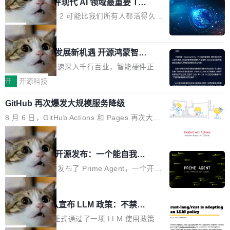
业化营销服务的需求从未如此迫切。 但市场扩容
xAI 前工程师评现代 AI 领域最重要 Top
n 这条推文引发了广泛讨论。他不是在说风凉
巧机身有效提升市面主流标准A...
3 开源项目
的同时,服务商的竞争逻辑正在改变。2026年Top
话，他是说出了一个圈内人尽皆知但很少公开捅
Flash Attention 2 可能比我们所有人都活得久。
Agency年度合辑的观察指出,“产品”这个离消费
破的事实。 Jordan 随后补充了一句软化声明：
这句话不是来自某个技术博客，而是出自 Hieu
局
者最近的载体,在整个品牌营销层面的权重显著变
「我不认为这些会议上大部分论文都在过度宣传
Pham 的一条推文。Hieu Pham 是谁？他是 xAI
高了。全域营销服务商的竞争正在从规模转向深
或造假。问题是，作为读者，如果你筛选出那些
共商智能硬件发展新机遇 开源鸿蒙智能
的早期工程师之一，在 Grok 训练基础设施团队
度,案例厚度、全域覆盖、多线协同...
硬件开发者日杭州站即将举行
看起来最令人兴奋的论文，那它们大部分都是过
工作过。近日他在 X 上发了一条帖子，列出了他
随着万物智联加速深入千行百业，智能硬件正从
度宣传的。」 这才是真正的痛点。不是所有论文
认为现代 AI 领域最重要的三个开源项目。 第一
单点设备迈向智能化、网联化、协同化发展。作
开
开源科技
都有问题，是最吸引眼球的那批论文最有问题。
个名字毫无悬念：Flash Attention 2。 Hieu 的
为面向全场景、跨终端的分布式操作系统，开源
他引用的帖子来自 Mathew Shen，一位 ICLR 2
理由很具体。FA 系列不需要解释，但 FA2 是他
GitHub 再次爆发大规模服务降级
鸿蒙通过统一技术底座和分布式能力，为不同类
026 的读者：「看了篇 ...
认为最重要的一个——复杂度恰到好处，刚好能
型智能设备的开发、连接与互联提供关键支撑，
8 月 6 日，GitHub Actions 和 Pages 再次大规
驱动你去学 CuTe，但还没被那些"邪恶的" Hopp
也为产业链企业探索产品创新与商业增长打开新
模服务降级，Actions 完全不可用超过 5 小时，
局
er++ 优化所淹没，足够容易修改和适配。 更关
的空间。 8月14日，开源鸿蒙智能硬件开发者日
webhook 停发，连自托管 runner 也因调度层故
键的是 FA2 的持久性...
（OHDD：OpenHarmony Hardware Develope
Prime Agent 开源发布：一个能自我改
障无法工作。Pages、Copilot code review、C
进的编程 Agent，ARC-AGI 3 超越人类
r Day）将在杭州启航。活动面向智能硬件产业
opilot coding agent 全部受影响。从检测到完全
Prime Intellect 发布了 Prime Agent，一个开源
专家基线
链企业和开发者，邀请行业专家与资深技术顾
恢复，大约 12 小时。 这是 2026 年 8 月的第六
的编程 Agent Harness，核心设计围绕两个抽
局
问，围绕开源鸿蒙技术能力、设备适配、芯片适
起事故，其中四起与 AI/Copilot 服务相关。 Git
象：Recursive Language Model（RLM）和 C
配、功耗与稳定性调优、兼容性测评及统一互联
Rust 项目团队宣布 LLM 政策：不禁
Hub 员工 kdaigle 在 HN 讨论中贴出了一组数
ontinual Harness。在 ARC-AGI 3 基准测试
等内容展开系统讲解和实战交流，帮助企业进一
止，但你要承认哪些代码不是你写的
据：2025 年全年 10 亿次 commit。现在，每周
上，Prime Agent + Opus 5 的组合达到了 95.
Rust 语言项目正式通过了一项 LLM 使用政策，
步了解开源鸿蒙在智能...
2.75 亿次，全年预计 140 亿次。GitHub...