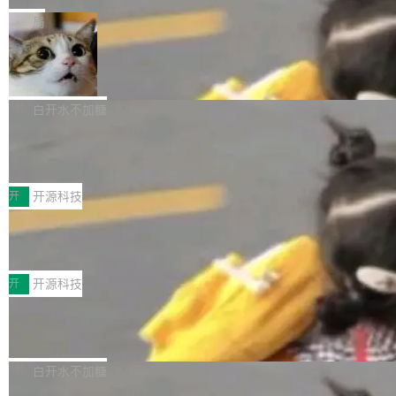
一在人才争夺战中失血的公司。六月，Google
er HE-AAC 960 解码 (DAB+) transpose_cuda
Code 在 X 上发帖：「DeepSeek Flash did 8T
局
连失两员大将：Noam Shazeer 去了 Op...
filter 添加 AMF Frame Rate Converter (vf_frc
tokens on August 1st. 5T of free usage + 3T
_amf) filter SMPTE 2094-50 元数据支持和直
NetBSD 11.0 正式发布
on OpenCode Go.」79.8 万次浏览，连带着 #
通 ProRes RAW VideoToolbox 硬件加速器 AP
DeepSeek一天消耗了8万亿# 上了微博热搜——
NetBSD 11.0 现已正式发布，这是 NetBSD 操
V ...
注意这是 OpenCode 一家的消耗。 OpenCode
作系统的第十八个主要版本。 自 NetBSD 10.1
白开水不加糖
是 Anomaly 出品的 AI 编程工具，套餐 10 美元/
以来的变化 更新亮点： 新增对 RISC-V 处理器
月。用户交了 10 美元，就能用 DeepSeek Flas
2026 ChinaJoy鸿蒙游戏增长臻享会举
架构的支持。NetBSD 11.0 是首个支持 64 位 R
办，鲸鸿动能系统呈现游戏行业解决方
h 随便写代码，按网友说法：「怎么使劲用也用
ISC-V 平台的稳定版本，涵盖一系列基于 StarFi
8月1日，2026 ChinaJoy期间，鸿蒙游戏增长臻
案
不完。」5T 来自免费额度，3T 来自 Go...
ve JH71XX 的设备，例如 VisionFive 2、PINE
享会在上海举办。鸿蒙生态的全场景智慧营销平
开
开源科技
64 STAR64，以及 QEMU。 增强了对 POSIX.1
台鲸鸿动能协同华为游戏中心，面向游戏行业开
-2024 和 C23 编程接口标准的兼容性。 compat
技嘉X3D系列再添新成员 B850 AORU
发者及生态伙伴，系统呈现了平台在游戏领域的
S ELITE X3D主板强化性能体验
_linux(8) 增强了对 Linux 系统调用的支持，包
完整能力版图——从IAP高价值用户的全周期经
面向AMD Ryzen X3D处理器玩家，技嘉X3D系
括 epoll（围绕 kqueue 实现）、POSIX 消息队
营、到IAA游戏的“买变一体”正循环、再到联运与
列主板阵容迎来新成员——B850 AORUS ELITE
开
开源科技
列、...
广告协同的全链路经营闭环，以及面向全球市场
X3D。作为面向主流高性能平台打造的全新主板
的出海增长布局。 华为终端云业务商业化销售负
Zadig v5.0 发布：AI 发布专员与 AI 审
产品，B850 AORUS ELITE X3D延续技嘉在X3
查专员上线
责人在开场致辞中表示，游戏开发者的核心诉求
D平台优化上的技术积累，旨在为游戏玩家带来
我们团队这几天最大的卡点不是 AI 写得不够
已不再是“多一个投放渠道”，而是一套能够持续
更稳定、更高效的装机选择。 B850 AORUS ELI
好，是 AI 写得太好了。 好到审查排期从两天的
白开水不加糖
驱动增长的体系。截至目前，搭载HarmonyOS
TE X3D基于AMD AM5平台打造，支持AMD Ry
活儿拖成了五天。PR 一堆起来没人敢合，发布