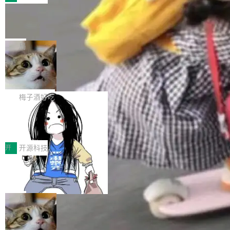
件。 腾讯网平团队在UCL-MPComm中实现了一
型或企业内部部署模型提升研发效率。但随着 AI
各领域的应用成果，覆盖技术底座、行业赋能、
个独立于业务线程的全局通信引擎（Engine），
Coding 从个人辅助工具逐步走向团队级、组织
Jeff Dean 离开 Google：一个时代的结
产品应用、支撑保障、专题等五大方向。深信服
并实...
束，一个实验室的开始
级应用，企业在规模化落地过程中，对安全性、
AI算力网关（AI创新平台）成功入选！ 随着各行
Google 员工编号 20。MapReduce 作者之一。
可控性和代码质量提出了更高要求。 首先是数据
各业的Agent走向规模化建设，算力构成形态逐
Bigtable 作者之一。TensorFlow 的作者之一。
局
安全与合规要求。对于大多数普通研发场景，公
渐丰富，用户关注的重点也在发生变化：不只是
Gemini 的架构师。Google 首席科学家。 Jeff D
有云模型能够满足快速试用和效率提升的需求。
让AI用起来，还要进一步看清混合算力时代下，
🔥 SolonCode v2026.8.4 发布：界面
ean 在 Google 工作了 27 年后，宣布离职。 他
但对于金融、能源、医疗等对数据安全要求较...
字体可调、22 种语言、记忆搜索增强
Token花在哪里、算力是否被充分利用，以及持
不是一个人走。一同离开的还有 Sanjay Ghema
打开终端就能上岗的全中文编码智能体，这一轮
续增长的AI成本该如何优化。 深信服AI算力网关
wat（Google 员工编号 23，Jeff Dean 二十多
把「看得清、用母语、记得住」三件事一次补
梅子酒好吃
正是围绕这些实际问题，从Token治理和成本治
年的编程搭档，MapReduce 和 Bigtable 的共同
齐。 SolonCode 是什么 SolonCode 是杭州无
理两个方面，让用户的每一份算力都看得清、管
作者）、Quoc Le（Google 大脑核心成员，Se
让“代码语义理解”深度释放AI Coding
耳科技研发的企业级终端编码智能体——一位全
得住、用得稳、省得下、更安全！ 一、从现在开
价值潜能：华为云码道（CodeArts）
q2Seq 和 DocAI 的共同发明人）以及 Oriol Vin
中文驱动的数字员工，自主理解需求、规划步
一、代码仓深度理解技术的作用与价值 在软件工
始，Token使用一目...
代码仓技术解析
yals（Gemini 联合负责人，AlphaSta...
骤、编写代码。不挑模型、不挑平台，curl 一行
程实践中，代码仓是企业核心知识资产的主要载
开
开源科技
装完即用。 开源地址：Gitee · GitCode · GitHu
体。企业级代码仓库通常包含数十万乃至数百万
b 安装 支持 Java 8+（8~26）、macOS / Linu
一条“删库”命令跑 17 小时，算法工程
个文件，其规模远超单次模型调用可承载的上下
师删光 89TB 数据只为干私活
x / Windows / Harmony PC。 # macOS / Linu
文窗口。随着项目规模的持续扩张与代码历史的
最高人民检察院8月4日公布了一起案件：北京一
x / Harmony PC curl -fsSL https://solon.noea
不断累积，代码仓中的模块关系、接口契约、业
名90后算法工程师王某，为了给自己接的私活腾
局
r.org/solon...
务逻辑等关键信息往往分散于数十乃至数百个文
服务器空间，删光了公司AI游戏部门的全部核心
件之中，形成高度复杂的知识关联网络。传统的
Cloudflare 分享推理优化实践：KV ca
数据。 王某2024年1月入职东城区某科技公司AI