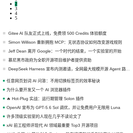
2
3
4
5
Gitee AI 队友正式上线，免费领 500 Credits 体验额度
Simon Willison 重新拥抱 MCP：无状态协议如何改变游戏规则
Jeff Dean 离开 Google：一个时代的结束，一个实验室的开始
慕尼黑市政府为全职开源项目维护者提供资助
DeepSeek Harness 宣布内测邀请，全网最大规模开源 Agent 路演现场诞生
任意网页划词 AI 问答：不用切换标签页的效率秘诀
为什么要开发又一个 AI 浏览器插件
🔥 Hot-Plug 实战：运行期管理 Solon 插件
OpenAI 宣布为 GPT-5.6 Sol 调优，并让免费用户无限用 Luna
许多顶级实验室的人现在几乎不读论文了
xAI 前工程师评现代 AI 领域最重要 Top3 开源项目