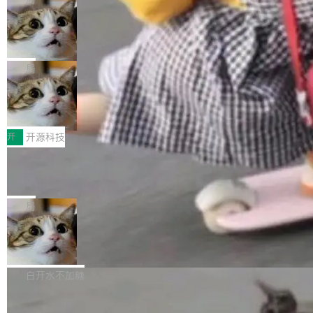
现实 过去两年，CIO们的焦虑清单上多了两项：
设置，如果用布尔值 + 可空字段来表示——bool
个"AI 知识库 + 聊天机器人"——每个大厂都在
一是如何让大模型和智能体应用安全地从PoC走
ean 表示是否可切换，nullable 的默认模式、浅
Deno 团队开源 Celld，可自托管的分
做，没什么新鲜的。 但 Kenton Varda 在 Twitte
向生产，二是如何让测试团队跟得上AI应用...
布式 Durable Objects
色方案、深色方案——会产生大量无意义的组
r 上把事情说清楚了： 今天我们发布了 Cloudfla
Ryan Dahl 领导的 Deno 团队推出了最新开源项
合。方案缺了、配置冲突了、全 null 了。要知道
re OS，一个带连接器的聊天机器人，跟其他所
目 Celld，一个能在自己机器上运行 Cloudflare
局
哪些组合有效，作者说，你得靠"文档、校验、或
有科技公司做的一样。只不过，实际上它不一
Workers 和 Durable Objects 的守护进程。 设
者部落知识"。 换个写法。Rust 的 enum，两个
样。这是 Sandstorm.io 的重制版，我十年前的
鲁大师7月新机性能/流畅/AI榜：vivo夺
计思路很直接：每个对象是一个独立的 SQLite
变体：Switchable...
性能、流畅双第一，三星Galaxy Z系列
那个创业公司。不同的是，这次它构建在 Cloudf
数据库，按名称寻址，复制到你自己的 S3 兼容
2026年7月的手机市场，由于存储等硬件成本暴
新折叠缺席
lare Workers 上——我花了九年时间搭建的平台
存储库里。节点之间只通过这个存储库协调——
增，手机厂商的日子也不好过啊，新机速度明显
开
开源科技
——并且深度集成了 AI。这基本上是我十年秘密
没有控制平面，没有共识协议。每个对象自带一
放缓，因此硝烟味淡了许多。新机参数规格除开
计划的顶峰。 十年前，Ken...
个小型数据库，应用天然按分片构建，单个数据
Zed 推出 DeltaDB，一个记录 commit
高价的三星折叠（三星Galaxy Z Fold8 Ultra / Z
之间所有操作的版本控制系统
库的竞争和爆炸半径问题在设计层面就被消除
Fold8 / Z Flip8）外，其余要么是中低端机器，
Zed 编辑器团队发布了新项目——DeltaDB，一
了。 闲置的 cell 会休眠到几乎不占资源。当 cel
例如iQOO Z11i、REDMI Note 17、REDMI No
个在 git commit 之间记录每一次编辑操作的版
局
l 迁移或唤醒时，新宿主从 S3 恢复 SQLite 数据
te 17 Pro、OPPO K15，要么是vivo X300 E这
本控制系统。目前处于 Early Access 阶段。 De
库继续执行。存储库是持久化的唯一真相...
样的次旗舰。 Galaxy Z Fold8 Ultra / Z Fold8 /
SpaceXAI 单季资本开支达 183 亿美元
ltaDB 的核心思路直接写在 landing page 最显
Z Flip8三款折叠屏新机均在7月22日发布，且全
眼的位置：「Software is made between com
根据风险投资人Tomer Tunguz 博客（VC 分
部搭载骁龙8 Elite Gen5 for Galaxy，它们本该
mits」——软件是在 commit 之间写出来的。git
析）披露的最新分析与第二季度业绩报告，Spac
白开水不加糖
是7月性...
只记录了你提交的最终状态，但真正的工作过程
eXAI在上个季度的总资本支出飙升至183.7亿美
——打字、删改、试错、agent 对话——都在 co
Meta 发布终端编程 Agent“Muse Cod
元。其中，绝大部分资金被直接用于 AI 领域，