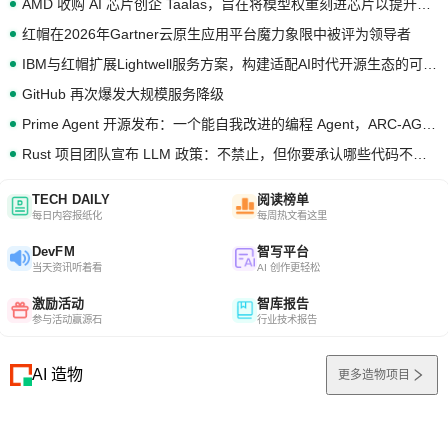
AMD 收购 AI 芯片创企 Taalas，旨在将模型权重刻进芯片以提升推理性能
红帽在2026年Gartner云原生应用平台魔力象限中被评为领导者
IBM与红帽扩展Lightwell服务方案，构建适配AI时代开源生态的可信基础设施
GitHub 再次爆发大规模服务降级
Prime Agent 开源发布：一个能自我改进的编程 Agent，ARC-AGI 3 超越人类专家基线
Rust 项目团队宣布 LLM 政策：不禁止，但你要承认哪些代码不是你写的
TECH DAILY
阅读榜单
每日内容报纸化
每周热文看这里
DevFM
智写平台
当天资讯听着看
AI 创作更轻松
激励活动
智库报告
参与活动赢源石
行业技术报告
AI 造物
更多造物项目