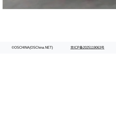
代码检索手段（如关键词匹配、目录遍历）仅能
在语法层面完成文本定位，难以触及代码的语义
内涵与结构关联，导致开发者使用代码智能体在
理解大规模代码仓时面临显著"代码仓理解"瓶
颈。 代码仓深度理解服务（以下简称" CodeBas
e深度理解服务"）是华为云码道（CodeA...
©OSCHINA(OSChina.NET)
京ICP备2025119063号