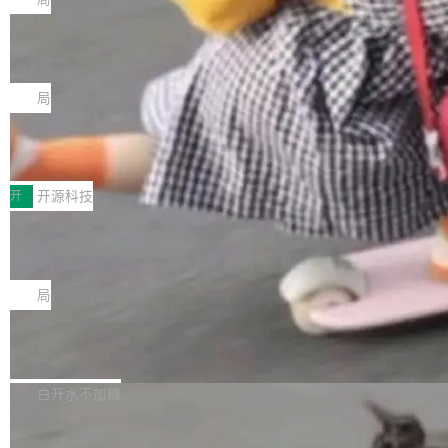
现实 过去两年，CIO们的焦虑清单上多了两项：
设置，如果用布尔值 + 可空字段来表示——bool
个"AI 知识库 + 聊天机器人"——每个大厂都在
一是如何让大模型和智能体应用安全地从PoC走
ean 表示是否可切换，nullable 的默认模式、浅
Deno 团队开源 Celld，可自托管的分
做，没什么新鲜的。 但 Kenton Varda 在 Twitte
向生产，二是如何让测试团队跟得上AI应用...
布式 Durable Objects
色方案、深色方案——会产生大量无意义的组
r 上把事情说清楚了： 今天我们发布了 Cloudfla
Ryan Dahl 领导的 Deno 团队推出了最新开源项
合。方案缺了、配置冲突了、全 null 了。要知道
re OS，一个带连接器的聊天机器人，跟其他所
目 Celld，一个能在自己机器上运行 Cloudflare
局
哪些组合有效，作者说，你得靠"文档、校验、或
有科技公司做的一样。只不过，实际上它不一
Workers 和 Durable Objects 的守护进程。 设
者部落知识"。 换个写法。Rust 的 enum，两个
样。这是 Sandstorm.io 的重制版，我十年前的
鲁大师7月新机性能/流畅/AI榜：vivo夺
计思路很直接：每个对象是一个独立的 SQLite
变体：Switchable...
性能、流畅双第一，三星Galaxy Z系列
那个创业公司。不同的是，这次它构建在 Cloudf
数据库，按名称寻址，复制到你自己的 S3 兼容
2026年7月的手机市场，由于存储等硬件成本暴
新折叠缺席
lare Workers 上——我花了九年时间搭建的平台
存储库里。节点之间只通过这个存储库协调——
增，手机厂商的日子也不好过啊，新机速度明显
开
开源科技
——并且深度集成了 AI。这基本上是我十年秘密
没有控制平面，没有共识协议。每个对象自带一
放缓，因此硝烟味淡了许多。新机参数规格除开
计划的顶峰。 十年前，Ken...
个小型数据库，应用天然按分片构建，单个数据
Zed 推出 DeltaDB，一个记录 commit
高价的三星折叠（三星Galaxy Z Fold8 Ultra / Z
之间所有操作的版本控制系统
库的竞争和爆炸半径问题在设计层面就被消除
Fold8 / Z Flip8）外，其余要么是中低端机器，
Zed 编辑器团队发布了新项目——DeltaDB，一
了。 闲置的 cell 会休眠到几乎不占资源。当 cel
例如iQOO Z11i、REDMI Note 17、REDMI No
个在 git commit 之间记录每一次编辑操作的版
局
l 迁移或唤醒时，新宿主从 S3 恢复 SQLite 数据
te 17 Pro、OPPO K15，要么是vivo X300 E这
本控制系统。目前处于 Early Access 阶段。 De
库继续执行。存储库是持久化的唯一真相...
样的次旗舰。 Galaxy Z Fold8 Ultra / Z Fold8 /
SpaceXAI 单季资本开支达 183 亿美元
ltaDB 的核心思路直接写在 landing page 最显
Z Flip8三款折叠屏新机均在7月22日发布，且全
眼的位置：「Software is made between com
根据风险投资人Tomer Tunguz 博客（VC 分
部搭载骁龙8 Elite Gen5 for Galaxy，它们本该
mits」——软件是在 commit 之间写出来的。git
析）披露的最新分析与第二季度业绩报告，Spac
白开水不加糖
是7月性...
只记录了你提交的最终状态，但真正的工作过程
eXAI在上个季度的总资本支出飙升至183.7亿美
——打字、删改、试错、agent 对话——都在 co
Meta 发布终端编程 Agent“Muse Cod
元。其中，绝大部分资金被直接用于 AI 领域，