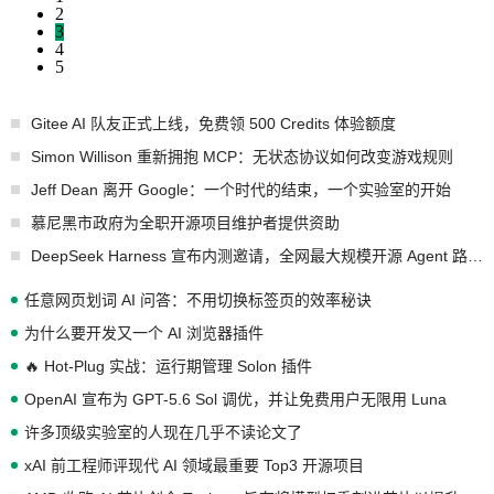
2
3
4
5
Gitee AI 队友正式上线，免费领 500 Credits 体验额度
Simon Willison 重新拥抱 MCP：无状态协议如何改变游戏规则
Jeff Dean 离开 Google：一个时代的结束，一个实验室的开始
慕尼黑市政府为全职开源项目维护者提供资助
DeepSeek Harness 宣布内测邀请，全网最大规模开源 Agent 路演现场诞生
任意网页划词 AI 问答：不用切换标签页的效率秘诀
为什么要开发又一个 AI 浏览器插件
🔥 Hot-Plug 实战：运行期管理 Solon 插件
OpenAI 宣布为 GPT-5.6 Sol 调优，并让免费用户无限用 Luna
许多顶级实验室的人现在几乎不读论文了
xAI 前工程师评现代 AI 领域最重要 Top3 开源项目