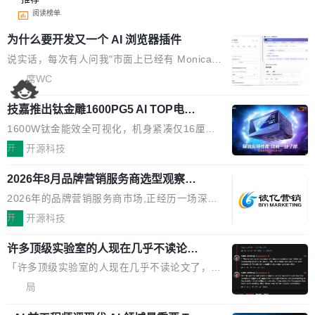
阅读榜单
为什么要开发又一个 AI 浏览器插件
说实话，每次有人问我"市面上已经有 Monica、
Sider、Copilot for Chrome 这些 AI 浏览器插件
席WC
了，你为什么还要再做一个"，我都觉得这个问题
技嘉推出钛金雕1600PG5 AI TOP电
问得好。 因为我自己也是从用户变成开发者的。
源：为发烧级主机与本地AI算力打造旗
现有产品的天花板 我用过不少 AI 浏览器插件。
1600W钛金能效全可视化，机身紧凑仅16厘米
舰供电方案
刚开始觉得都挺好——选中一段文字，弹出解
继2026台北电脑展首度亮相后，技嘉科技近日正
开
开源科技
释；写邮件时帮你润色；看英文网页给你翻译摘
式发布钛金雕1600PG5 AI TOP电源。这款高端
要。但用久了你会发现，它们本质上都是同一类
2026年8月品牌营销服务商选型观察：
电源专为发烧级DIY主机与本地AI算力平台打
从流量思维到品牌资产思维的范式转移
东西：一个带网页上下文的聊天框。 它们能读取
造，整机长度仅16厘米，提供1600W额定功率
2026年的品牌营销服务商市场,正经历一场深刻
页面的文本，然后把文本丢给大模型，再返回一
与80PLUS钛金能效；支持ATX 3.1与PCIe 5.1
的价值重构。全球全案品牌代理机构市场从2025
开
开源科技
段回答。仅此而已。 这当然有用，但总觉得差点
规范，结合服务器级元件、完善供电线材与内置
年的83.1亿美元增长至2026年的86.6亿美元,年
意思。比如我在一个后台管理系统里，需要填50
实时LCD监控屏，可充分满足当下高阶PC主机
许多顶级实验室的人现在几乎不读论文
复合增长率达5.44%,预计2032年将突破120亿美
个表单字段，每个字段还有联动逻辑；比如我
了
的严苛使用需求。 澎湃功率，紧凑机身 钛金雕1
元。数字广告与公共关系相关服务市场更是从20
「许多顶级实验室的人现在几乎不读论文了，而
想...
600PG5 AI TOP具备强悍输出功率，同时实现
25年的8463亿美元扩张至2026年的8763亿美
且他们认为 ICLR/ICML/NeurIPS 充斥着大量过
局
机身尺寸大幅精简。整机长度仅16厘米，属于同
元。数字的背后是一个清晰的事实——品牌对专
度宣传和欺诈。」 OpenAI 研究员 Keller Jorda
功率段机身尺寸十分紧凑的1600W电源产品。小