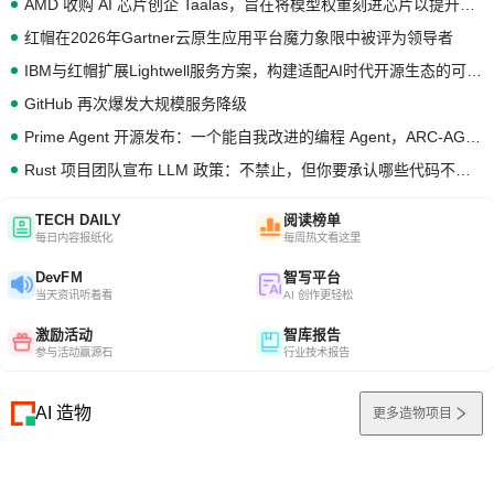
AMD 收购 AI 芯片创企 Taalas，旨在将模型权重刻进芯片以提升推理性能
红帽在2026年Gartner云原生应用平台魔力象限中被评为领导者
IBM与红帽扩展Lightwell服务方案，构建适配AI时代开源生态的可信基础设施
GitHub 再次爆发大规模服务降级
Prime Agent 开源发布：一个能自我改进的编程 Agent，ARC-AGI 3 超越人类专家基线
Rust 项目团队宣布 LLM 政策：不禁止，但你要承认哪些代码不是你写的
TECH DAILY
阅读榜单
每日内容报纸化
每周热文看这里
DevFM
智写平台
当天资讯听着看
AI 创作更轻松
激励活动
智库报告
参与活动赢源石
行业技术报告
AI 造物
更多造物项目