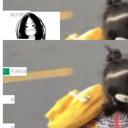
展开启新的篇章。
滞，过去三个月内没有任何条目完成更新，用户
如果你在 Spring Boot 里做过国际化，流程大概
提交的编辑请求也长期处于待处理状态。 Groki
是这样的：配 MessageSource 的 Bean、写 R
梅子酒好吃
pedia 于去年底上线，定位为由人工智能生成内
eloadableResourceBundleMessageSource、
容的百科平台，被马斯克视为传统众包百科网站
Apache Doris 4.1 全面增强 Iceberg：
声明 LocaleResolver、注册 LocaleChangeInt
支持 UPDATE、MERGE INTO 与 Iceb
维基百科的替代方案。Lawfare 调查发现，无论
erceptor…五六步之后才能看到第一行翻译文
Apache Doris 4.1 要补齐的，正是缺失的那一
erg V3
热门页面还是低关注度页面，均未出现近期更
本。 Solon 换了个方式。整个 i18n 模块围绕三
半。在已有查询能力的基础上，Doris 进一步支
白开水不加糖
新，相关问题并非局限于特定领域，而是在不同
个解析器、一个注解、一个工具类展开——没有
持了 UPDATE、DELETE、MERGE INTO 等数
主题和访问量页面中普遍存在。 调查人员最初认
XML、没有拦截器注册、没有样板配置。 资源
Testin XAgent：CIO智能测试落地指南
据修改操作、完整的表结构管理与分区演进，以
为，Grokipedia可能只是限...
文件的约定 把文件放到 resources/i18n/ 下： r
及 rewrite_data_files、expire_snapshots 等日
7月30日，TiD2026质量竞争力大会在北京中关
esources/i18n/messages.properties ...
常维护操作，并完整支持 Iceberg V3 格式。
村国家自主创新示范区会议中心开幕。本届大会
开
开源科技
由中关村智联软件服务业质量创新联盟主办，以
让非法状态不可表示：一篇关于 ADT
“智构可信·质创未来——AI原生时代的质量新范
的帖子在 Reddit 火了
式”为主题，直面AI从实验室走向规模化产业落地
有一种东西，一旦用过就回不去了。Alex Fedos
的核心质量命题。会上，《2026智能研发生产力
eev 管它叫"软件设计的基石"。 他说的东西不新
局
工具选型手册》发布，Testin云测的Testin XAge
鲜——代数数据类型（ADT），尤其是和类型
Cloudflare 开源内部企业 AI 平台 Clou
nt智能测试系统入选AI测试领域代表产品。对CI
（sum type）。但他说清楚了一件事：这不是类
dflare OS
O而言，这提示了一个转变：AI测试正在从效率
型系统的学术体操，是日常编码的思维方式。 文
Cloudflare 发布了一个开源项目 Cloudflare O
工具升级为企业的质量基础设施。 CIO面对的新
章从一个简单的例子切入。一个网站的深色主题
S。如果你只看官方博客，你会觉得这是又一
局