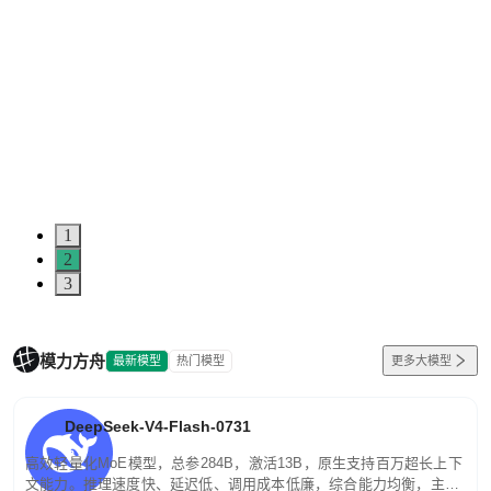
1
2
3
模力方舟
最新模型
热门模型
更多大模型
DeepSeek-V4-Flash-0731
高效轻量化MoE模型，总参284B，激活13B，原生支持百万超长上下
文能力。推理速度快、延迟低、调用成本低廉，综合能力均衡，主打