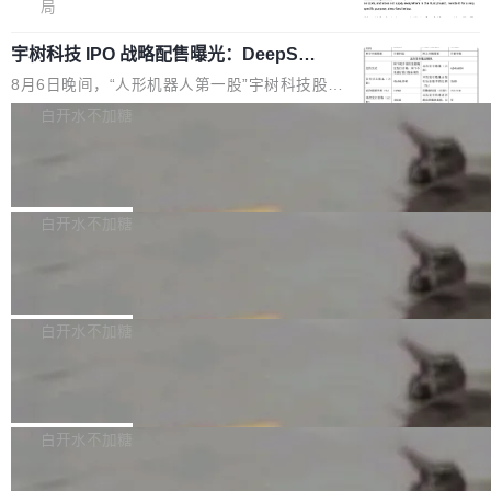
5% RHAE Best@1，超过了 ARC 报告的人类专
覆盖 rust-lang/rust 单一仓库的代码贡献。这不
局
家基线 95.4%。 不是又一个 coding agent 包装
是项目级别的官方立场，目前由五个团队采纳，
宇树科技 IPO 战略配售曝光：DeepSe
器 Prime Agent 的架构和市面上大多数 coding
但它可能是主流开源项目中关于 AI 辅助贡献最
ek 获配 93.3 万股，锁定 36 个月
agent 有本质区别。大多数 agent harness 的设
细致的一份规则。 政策的核心只有一句话：LLM
8月6日晚间，“人形机器人第一股”宇树科技股份
计是基于早期模型的能力—...
可以用来分析、提炼、审阅、建议，但不能用来
有限公司披露IPO发行价格及战略配售结果，杭
白开水不加糖
创作。 具体来说，LLM 生成的代码可以提交，
州深度求索人工智能基础技术研究有限公司（De
但必须满足五个条件：预先安排、非关键、高质
Docker 29.7.2 发布
epSeek）获配93.3399万股，按150.8元/股发行
量、充分测试、充分审查，并且必须披露。LLM
价格计算，认购金额约1.41亿元，股份锁定期为
Docker 29.7.2 现已发布，具体更新内容如下：
不得生成涉及安全性的关键变更，除非作者本身
36个月。 公告显示，本次宇树科技战略配售对
Bug fixes and enhancements 修复多次传递同
白开水不加糖
就是领域专家。即使如此，政策也"强烈不建
象主要包括长期投资机构、与公司业务具有战略
一环境变量时，docker service create和docker
议"这么做。 对于不披露的情况，审核者可以直
合作关系或长期合作愿景的大型企业、科创板保
Apache Fluss 毕业成为顶级项目
service update会发生 panic 的问题。docker/cl
接关闭 PR，无需解释。 政策作者 Jynn Ne...
荐人跟投子公司，以及公司高级管理人员和核心
i#7145 修复了 Docker Engine 29.7.0 中引入的
今年 7 月，Apache Fluss 的毕业提案在 Apach
员工参与设立的专项资产管理计划。其中，Dee
一个回归问题，该问题导致拉取镜像时会拒绝包
e 孵化器项目管理委员会（IPMC）投票中获得
白开水不加糖
pSeek作为与宇树科技具备战略合作关系的企
含绝对 hardlink 目标的镜像（此类镜像由某些镜
全票通过，随后获 Apache 软件基金会董事会批
业，获配股份数量占本次发行数量的2.31%。 除
像构建工具生成）。moby/moby#53305 修复了
马斯克 AI 百科项目 Grokipedia 被曝数
准。今天，Apache 软件基金会正式宣布 Apach
DeepSeek外，腾讯旗下上海启善投资有限公司
月未更新
Docker Engine 29.7.0 中引入的一个回归问
e Fluss 孵化毕业，成为 Apache 顶级项目（TL
埃隆·马斯克推出的AI百科项目 Grokipedia 被曝
获配9...
题，该问题可能导致在旧版 Linux 内核...
P）！这一里程碑不仅标志着 Fluss 迈入新的发
长期停止内容更新，未能实现其作为“AI版维基百
白开水不加糖
展阶段，也将进一步推动流式存储、实时湖仓与
科”替代品的目标。 据 Lawfare 最新调查，自今
AI 数据基础加速融合，为实时数据基础设施的发
Solon I18n：三种解析器，零样板代码
年4月以来，Grokipedia 页面更新功能基本停