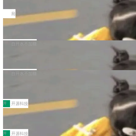
e” 和 Muse Spark 1.2 模型
mmit 之间的空隙里丢失了。 DeltaDB 要做的就
金额高达158.3亿美元，这一单项投入已经逼近
Meta 今天发布了两款 AI 产品：Muse Code，
是把这段空隙补上。 回退到任何一次编辑：Delt
微软同期总资本开支的四成。 与亚马逊、Alpha
一个在终端里运行的编程 agent；Muse Spark
局
aDB 捕获 commit 之间的每一次操作，...
bet、微软以及 Meta 等传统科技巨头相比，Spa
1.2，驱动这个 agent 的新模型。一句话概括：
ceXAI的资金消耗速度尤为引人瞩目。然而，支
美团开源 LoHoSearch，用知识图谱校
你可以用 curl -fsSL https://dev.meta.ai/install.
准 AI 能力认知
撑庞大支出的资金来源却呈现出截然不同的面
sh | bash 安装一个能在大项目里自动规划、写
机器出题的前提，是让机器拥有全局视野。整个
貌。数据显示，微软和 Meta 主要依托充沛的经
代码、验证结果的 AI 终端工具。 据介绍，Muse
构建流程可以分为四个环节：建图 → 控制难度
白开水不加糖
营现金流来覆盖资本开支，其资本支出覆盖率分
Code 是 Meta 的编程 agent 产品。它和市场上
→ 质量把关 → 数据概览。
别达到155% 和106%;而SpaceXAI的经营现金
腾讯开源 UCL-MPComm 通信库
已有的终端编程 agent 在设计理念上有几个明显
流仅能覆盖资本开支的12...
的差异点。 异步后台 agent：Muse Code 有一
腾讯网平团队宣布开源了 UCL-MPComm 通信
个主 agent 循环，外加一组后台 agent。这些后
库，并将作为transport接入Mooncake TENT。
白开水不加糖
台 agent...
该通信库针对AI Memory池化场景的数据传输需
CoStrict入选工信部2025人工智能应用
求进行了深度优化，能够实现数据中心内大规模
典型案例
计算节点间多种内存类型的高性能通信。 UCL-
近日，工信部科技司公示《2025人工智能应用典
MPComm将作为一种传输引擎接入Mooncake T
型案例入选名单》，深信服“面向企业研发场景的
开
开源科技
ENT，实现零拷贝传输性能提升30%、非零拷贝
开源 AI 编程平台 CoStrict 应用”凭借卓越的技术
传输性能最高提升5倍。UCL-MPComm底层基
深信服AI算力网关入选工信部人工智能
创新与落地成效成功入选。 全链路私有化部署，
应用典型案例！
于自研UCL-Engine通信引擎，后续腾讯网平将
助力企业AI研发安全落地 当前，越来越多企业已
前不久，工业和信息化部正式发布《2025年人工
持续开源更多基于UCL-Engine的高性能通信组
经开始引入 AI Coding 工具，通过调用公有云模
智能应用典型案例名单》，集中展示人工智能在
开
开源科技