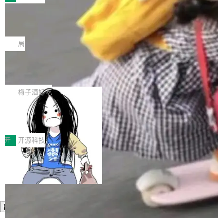
件。 腾讯网平团队在UCL-MPComm中实现了一
型或企业内部部署模型提升研发效率。但随着 AI
各领域的应用成果，覆盖技术底座、行业赋能、
个独立于业务线程的全局通信引擎（Engine），
Coding 从个人辅助工具逐步走向团队级、组织
Jeff Dean 离开 Google：一个时代的结
产品应用、支撑保障、专题等五大方向。深信服
并实...
束，一个实验室的开始
级应用，企业在规模化落地过程中，对安全性、
AI算力网关（AI创新平台）成功入选！ 随着各行
Google 员工编号 20。MapReduce 作者之一。
可控性和代码质量提出了更高要求。 首先是数据
各业的Agent走向规模化建设，算力构成形态逐
Bigtable 作者之一。TensorFlow 的作者之一。
局
安全与合规要求。对于大多数普通研发场景，公
渐丰富，用户关注的重点也在发生变化：不只是
Gemini 的架构师。Google 首席科学家。 Jeff D
有云模型能够满足快速试用和效率提升的需求。
让AI用起来，还要进一步看清混合算力时代下，
🔥 SolonCode v2026.8.4 发布：界面
ean 在 Google 工作了 27 年后，宣布离职。 他
但对于金融、能源、医疗等对数据安全要求较...
字体可调、22 种语言、记忆搜索增强
Token花在哪里、算力是否被充分利用，以及持
不是一个人走。一同离开的还有 Sanjay Ghema
打开终端就能上岗的全中文编码智能体，这一轮
续增长的AI成本该如何优化。 深信服AI算力网关
wat（Google 员工编号 23，Jeff Dean 二十多
把「看得清、用母语、记得住」三件事一次补
梅子酒好吃
正是围绕这些实际问题，从Token治理和成本治
年的编程搭档，MapReduce 和 Bigtable 的共同
齐。 SolonCode 是什么 SolonCode 是杭州无
理两个方面，让用户的每一份算力都看得清、管
作者）、Quoc Le（Google 大脑核心成员，Se
让“代码语义理解”深度释放AI Coding
耳科技研发的企业级终端编码智能体——一位全
得住、用得稳、省得下、更安全！ 一、从现在开
价值潜能：华为云码道（CodeArts）
q2Seq 和 DocAI 的共同发明人）以及 Oriol Vin
中文驱动的数字员工，自主理解需求、规划步
一、代码仓深度理解技术的作用与价值 在软件工
始，Token使用一目...
代码仓技术解析
yals（Gemini 联合负责人，AlphaSta...
骤、编写代码。不挑模型、不挑平台，curl 一行
程实践中，代码仓是企业核心知识资产的主要载
开
开源科技
装完即用。 开源地址：Gitee · GitCode · GitHu
体。企业级代码仓库通常包含数十万乃至数百万
b 安装 支持 Java 8+（8~26）、macOS / Linu
个文件，其规模远超单次模型调用可承载的上下
x / Windows / Harmony PC。 # macOS / Linu
文窗口。随着项目规模的持续扩张与代码历史的
x / Harmony PC curl -fsSL https://solon.noea
不断累积，代码仓中的模块关系、接口契约、业
r.org/solon...
务逻辑等关键信息往往分散于数十乃至数百个文
件之中，形成高度复杂的知识关联网络。传统的