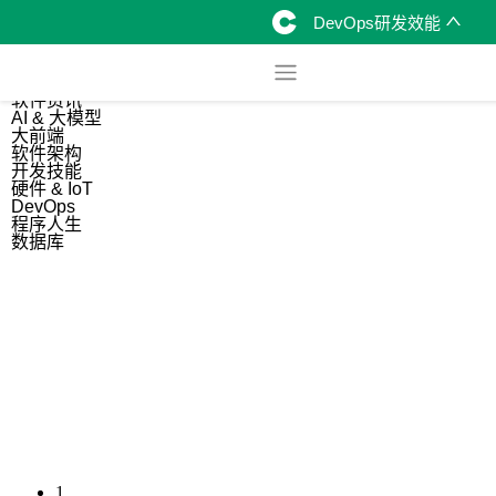
DevOps研发效能
综合
开源资讯
软件资讯
AI & 大模型
大前端
软件架构
开发技能
硬件 & IoT
DevOps
程序人生
数据库
1