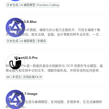
高并发、轻量化任务，适合日常对话、内容创作、基础 RAG、批量
文本生成
AI 编程模型
Function Calling
文案处理等普惠刚需场景。
Qwen3.8-Max
2.4万亿参数MoE旗舰，编程与办公能力全面跃升，可自主编程十数
天交付完整项目。胜任法律、金融、设计等数百种专业任务，一次对
话端到端交付生产级成果。原生视觉理解贯穿规划、执行与验证全流
文本生成
AI 编程模型
多模态
程，支持超长文档与长视频的深度语义解析。长程任务中自主规划与
闭环迭代，持续进化。
MinerU2.5-Pro
MinerU2.5-Pro是一款面向复杂文档解析与 OCR 场景的专业模型，能
够从图片和文档中识别文字、理解页面布局，并将非结构化内容转换
为便于存储、检索和二次处理的结构化结果。
8K
多语言
文档处理/OCR
Wan2.7-Image
万相 2.7 图像生成与编辑模型，支持组图、多图参考、交互式编辑和
最高 2K 输出。