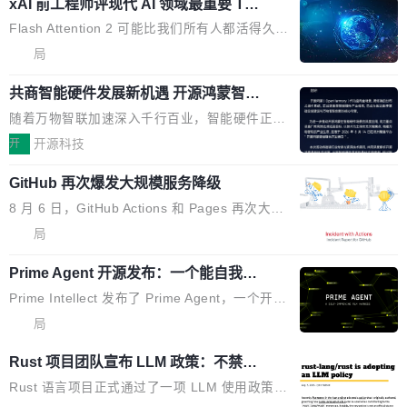
业化营销服务的需求从未如此迫切。 但市场扩容
xAI 前工程师评现代 AI 领域最重要 Top
n 这条推文引发了广泛讨论。他不是在说风凉
巧机身有效提升市面主流标准A...
3 开源项目
的同时,服务商的竞争逻辑正在改变。2026年Top
话，他是说出了一个圈内人尽皆知但很少公开捅
Flash Attention 2 可能比我们所有人都活得久。
Agency年度合辑的观察指出,“产品”这个离消费
破的事实。 Jordan 随后补充了一句软化声明：
这句话不是来自某个技术博客，而是出自 Hieu
局
者最近的载体,在整个品牌营销层面的权重显著变
「我不认为这些会议上大部分论文都在过度宣传
Pham 的一条推文。Hieu Pham 是谁？他是 xAI
高了。全域营销服务商的竞争正在从规模转向深
或造假。问题是，作为读者，如果你筛选出那些
共商智能硬件发展新机遇 开源鸿蒙智能
的早期工程师之一，在 Grok 训练基础设施团队
度,案例厚度、全域覆盖、多线协同...
硬件开发者日杭州站即将举行
看起来最令人兴奋的论文，那它们大部分都是过
工作过。近日他在 X 上发了一条帖子，列出了他
随着万物智联加速深入千行百业，智能硬件正从
度宣传的。」 这才是真正的痛点。不是所有论文
认为现代 AI 领域最重要的三个开源项目。 第一
单点设备迈向智能化、网联化、协同化发展。作
开
开源科技
都有问题，是最吸引眼球的那批论文最有问题。
个名字毫无悬念：Flash Attention 2。 Hieu 的
为面向全场景、跨终端的分布式操作系统，开源
他引用的帖子来自 Mathew Shen，一位 ICLR 2
理由很具体。FA 系列不需要解释，但 FA2 是他
GitHub 再次爆发大规模服务降级
鸿蒙通过统一技术底座和分布式能力，为不同类
026 的读者：「看了篇 ...
认为最重要的一个——复杂度恰到好处，刚好能
型智能设备的开发、连接与互联提供关键支撑，
8 月 6 日，GitHub Actions 和 Pages 再次大规
驱动你去学 CuTe，但还没被那些"邪恶的" Hopp
也为产业链企业探索产品创新与商业增长打开新
模服务降级，Actions 完全不可用超过 5 小时，
局
er++ 优化所淹没，足够容易修改和适配。 更关
的空间。 8月14日，开源鸿蒙智能硬件开发者日
webhook 停发，连自托管 runner 也因调度层故
键的是 FA2 的持久性...
（OHDD：OpenHarmony Hardware Develope
Prime Agent 开源发布：一个能自我改
障无法工作。Pages、Copilot code review、C
进的编程 Agent，ARC-AGI 3 超越人类
r Day）将在杭州启航。活动面向智能硬件产业
opilot coding agent 全部受影响。从检测到完全
Prime Intellect 发布了 Prime Agent，一个开源
专家基线
链企业和开发者，邀请行业专家与资深技术顾
恢复，大约 12 小时。 这是 2026 年 8 月的第六
的编程 Agent Harness，核心设计围绕两个抽
局
问，围绕开源鸿蒙技术能力、设备适配、芯片适
起事故，其中四起与 AI/Copilot 服务相关。 Git
象：Recursive Language Model（RLM）和 C
配、功耗与稳定性调优、兼容性测评及统一互联
Rust 项目团队宣布 LLM 政策：不禁
Hub 员工 kdaigle 在 HN 讨论中贴出了一组数
ontinual Harness。在 ARC-AGI 3 基准测试
等内容展开系统讲解和实战交流，帮助企业进一
止，但你要承认哪些代码不是你写的
据：2025 年全年 10 亿次 commit。现在，每周
上，Prime Agent + Opus 5 的组合达到了 95.
Rust 语言项目正式通过了一项 LLM 使用政策，
步了解开源鸿蒙在智能...
2.75 亿次，全年预计 140 亿次。GitHub...