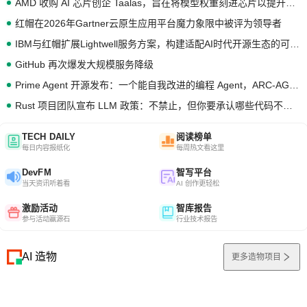
AMD 收购 AI 芯片创企 Taalas，旨在将模型权重刻进芯片以提升推理性能
红帽在2026年Gartner云原生应用平台魔力象限中被评为领导者
IBM与红帽扩展Lightwell服务方案，构建适配AI时代开源生态的可信基础设施
GitHub 再次爆发大规模服务降级
Prime Agent 开源发布：一个能自我改进的编程 Agent，ARC-AGI 3 超越人类专家基线
Rust 项目团队宣布 LLM 政策：不禁止，但你要承认哪些代码不是你写的
TECH DAILY
阅读榜单
每日内容报纸化
每周热文看这里
DevFM
智写平台
当天资讯听着看
AI 创作更轻松
激励活动
智库报告
参与活动赢源石
行业技术报告
AI 造物
更多造物项目