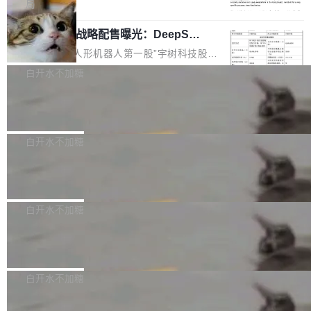
5% RHAE Best@1，超过了 ARC 报告的人类专
覆盖 rust-lang/rust 单一仓库的代码贡献。这不
局
家基线 95.4%。 不是又一个 coding agent 包装
是项目级别的官方立场，目前由五个团队采纳，
宇树科技 IPO 战略配售曝光：DeepSe
器 Prime Agent 的架构和市面上大多数 coding
但它可能是主流开源项目中关于 AI 辅助贡献最
ek 获配 93.3 万股，锁定 36 个月
agent 有本质区别。大多数 agent harness 的设
细致的一份规则。 政策的核心只有一句话：LLM
8月6日晚间，“人形机器人第一股”宇树科技股份
计是基于早期模型的能力—...
可以用来分析、提炼、审阅、建议，但不能用来
有限公司披露IPO发行价格及战略配售结果，杭
白开水不加糖
创作。 具体来说，LLM 生成的代码可以提交，
州深度求索人工智能基础技术研究有限公司（De
但必须满足五个条件：预先安排、非关键、高质
Docker 29.7.2 发布
epSeek）获配93.3399万股，按150.8元/股发行
量、充分测试、充分审查，并且必须披露。LLM
价格计算，认购金额约1.41亿元，股份锁定期为
Docker 29.7.2 现已发布，具体更新内容如下：
不得生成涉及安全性的关键变更，除非作者本身
36个月。 公告显示，本次宇树科技战略配售对
Bug fixes and enhancements 修复多次传递同
白开水不加糖
就是领域专家。即使如此，政策也"强烈不建
象主要包括长期投资机构、与公司业务具有战略
一环境变量时，docker service create和docker
议"这么做。 对于不披露的情况，审核者可以直
合作关系或长期合作愿景的大型企业、科创板保
Apache Fluss 毕业成为顶级项目
service update会发生 panic 的问题。docker/cl
接关闭 PR，无需解释。 政策作者 Jynn Ne...
荐人跟投子公司，以及公司高级管理人员和核心
i#7145 修复了 Docker Engine 29.7.0 中引入的
今年 7 月，Apache Fluss 的毕业提案在 Apach
员工参与设立的专项资产管理计划。其中，Dee
一个回归问题，该问题导致拉取镜像时会拒绝包
e 孵化器项目管理委员会（IPMC）投票中获得
白开水不加糖
pSeek作为与宇树科技具备战略合作关系的企
含绝对 hardlink 目标的镜像（此类镜像由某些镜
全票通过，随后获 Apache 软件基金会董事会批
业，获配股份数量占本次发行数量的2.31%。 除
像构建工具生成）。moby/moby#53305 修复了
马斯克 AI 百科项目 Grokipedia 被曝数
准。今天，Apache 软件基金会正式宣布 Apach
DeepSeek外，腾讯旗下上海启善投资有限公司
月未更新
Docker Engine 29.7.0 中引入的一个回归问
e Fluss 孵化毕业，成为 Apache 顶级项目（TL
埃隆·马斯克推出的AI百科项目 Grokipedia 被曝
获配9...
题，该问题可能导致在旧版 Linux 内核...
P）！这一里程碑不仅标志着 Fluss 迈入新的发
长期停止内容更新，未能实现其作为“AI版维基百
白开水不加糖
展阶段，也将进一步推动流式存储、实时湖仓与
科”替代品的目标。 据 Lawfare 最新调查，自今
AI 数据基础加速融合，为实时数据基础设施的发
Solon I18n：三种解析器，零样板代码
年4月以来，Grokipedia 页面更新功能基本停