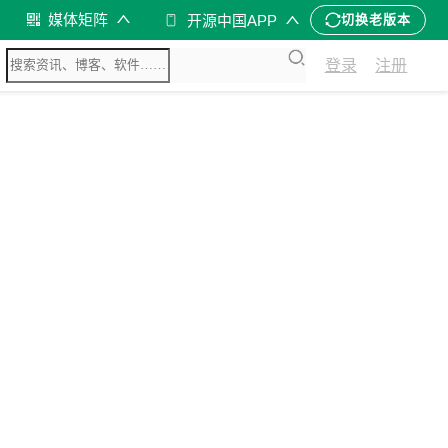
媒体矩阵
开源中国APP
切换老版本
登录
注册