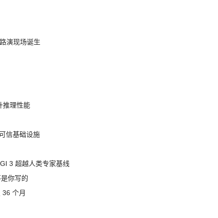
nt 路演现场诞生
提升推理性能
态的可信基础设施
AGI 3 超越人类专家基线
不是你写的
 36 个月