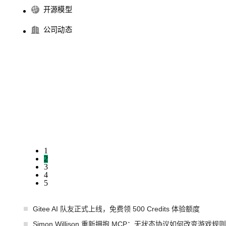
开源模型
公司动态
1
2
3
4
5
Gitee AI 队友正式上线，免费领 500 Credits 体验额度
Simon Willison 重新拥抱 MCP：无状态协议如何改变游戏规则