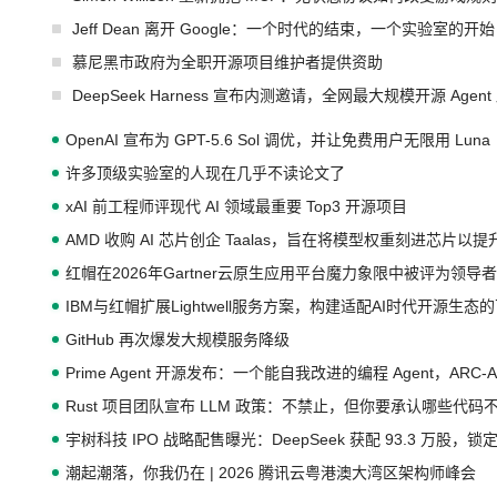
Jeff Dean 离开 Google：一个时代的结束，一个实验室的开始
慕尼黑市政府为全职开源项目维护者提供资助
DeepSeek Harness 宣布内测邀请，全网最大规模开源 Age
OpenAI 宣布为 GPT-5.6 Sol 调优，并让免费用户无限用 Luna
许多顶级实验室的人现在几乎不读论文了
xAI 前工程师评现代 AI 领域最重要 Top3 开源项目
AMD 收购 AI 芯片创企 Taalas，旨在将模型权重刻进芯片以
红帽在2026年Gartner云原生应用平台魔力象限中被评为领导者
IBM与红帽扩展Lightwell服务方案，构建适配AI时代开源生
GitHub 再次爆发大规模服务降级
Prime Agent 开源发布：一个能自我改进的编程 Agent，ARC-
Rust 项目团队宣布 LLM 政策：不禁止，但你要承认哪些代码
宇树科技 IPO 战略配售曝光：DeepSeek 获配 93.3 万股，锁定
潮起潮落，你我仍在 | 2026 腾讯云粤港澳大湾区架构师峰会