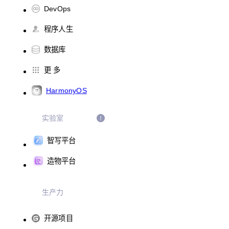
DevOps
程序人生
数据库
更 多
HarmonyOS
实验室
智写平台
造物平台
生产力
开源项目