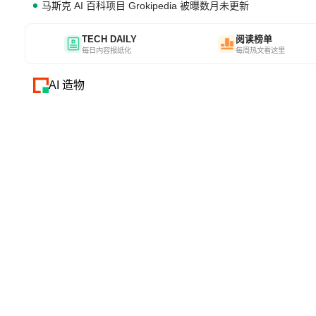
马斯克 AI 百科项目 Grokipedia 被曝数月未更新
TECH DAILY
阅读榜单
每日内容报纸化
每周热文看这里
AI 造物