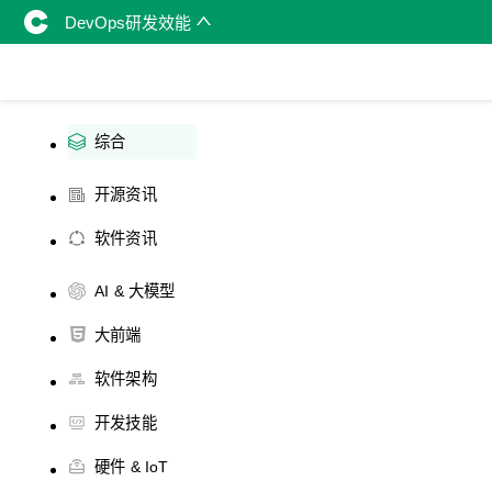
DevOps研发效能
综合
开源资讯
软件资讯
AI & 大模型
大前端
软件架构
开发技能
硬件 & IoT