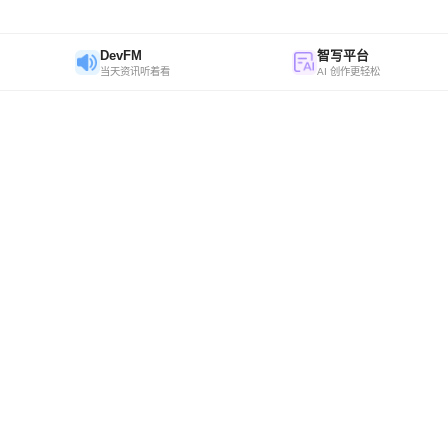
DevFM
智写平台
当天资讯听着看
AI 创作更轻松