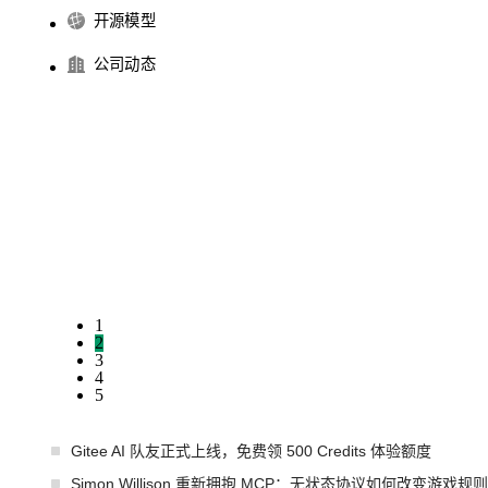
开源模型
公司动态
1
2
3
4
5
Gitee AI 队友正式上线，免费领 500 Credits 体验额度
Simon Willison 重新拥抱 MCP：无状态协议如何改变游戏规则