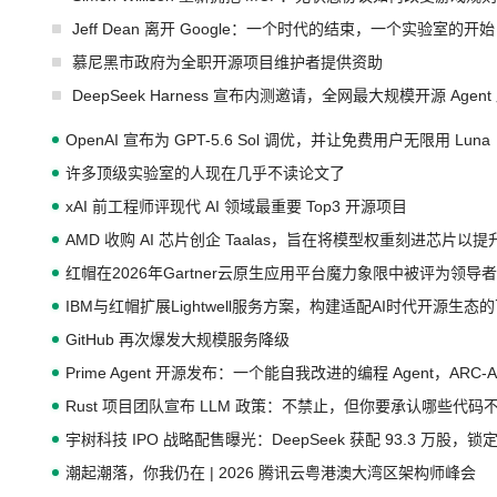
Jeff Dean 离开 Google：一个时代的结束，一个实验室的开始
慕尼黑市政府为全职开源项目维护者提供资助
DeepSeek Harness 宣布内测邀请，全网最大规模开源 Age
OpenAI 宣布为 GPT-5.6 Sol 调优，并让免费用户无限用 Luna
许多顶级实验室的人现在几乎不读论文了
xAI 前工程师评现代 AI 领域最重要 Top3 开源项目
AMD 收购 AI 芯片创企 Taalas，旨在将模型权重刻进芯片以
红帽在2026年Gartner云原生应用平台魔力象限中被评为领导者
IBM与红帽扩展Lightwell服务方案，构建适配AI时代开源生
GitHub 再次爆发大规模服务降级
Prime Agent 开源发布：一个能自我改进的编程 Agent，ARC-
Rust 项目团队宣布 LLM 政策：不禁止，但你要承认哪些代码
宇树科技 IPO 战略配售曝光：DeepSeek 获配 93.3 万股，锁定
潮起潮落，你我仍在 | 2026 腾讯云粤港澳大湾区架构师峰会