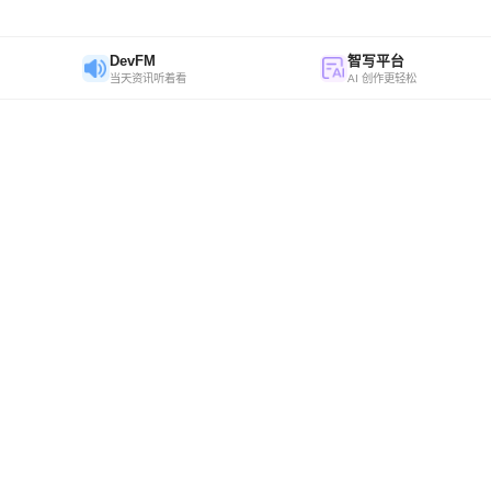
DevFM
智写平台
当天资讯听着看
AI 创作更轻松