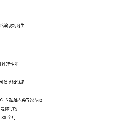
nt 路演现场诞生
提升推理性能
态的可信基础设施
AGI 3 超越人类专家基线
不是你写的
 36 个月