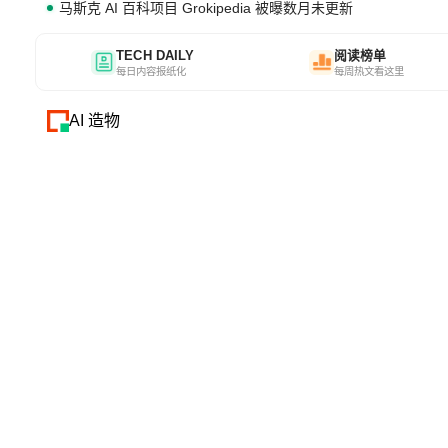
马斯克 AI 百科项目 Grokipedia 被曝数月未更新
TECH DAILY
阅读榜单
每日内容报纸化
每周热文看这里
AI 造物