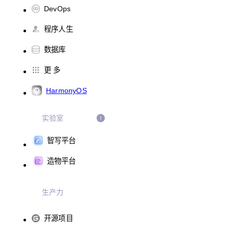
DevOps
程序人生
数据库
更 多
HarmonyOS
实验室
智写平台
造物平台
生产力
开源项目