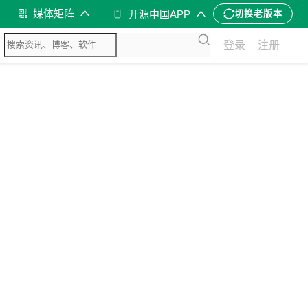
媒体矩阵
开源中国APP
切换老版本
登录
注册