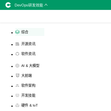
DevOps研发效能
综合
开源资讯
软件资讯
AI & 大模型
大前端
软件架构
开发技能
硬件 & IoT