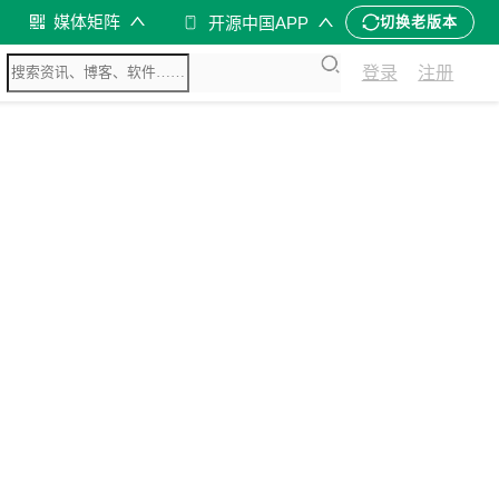
媒体矩阵
开源中国APP
切换老版本
登录
注册