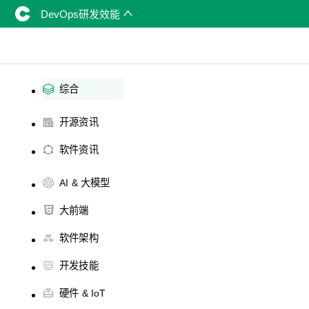
DevOps研发效能
综合
开源资讯
软件资讯
AI & 大模型
大前端
软件架构
开发技能
硬件 & IoT