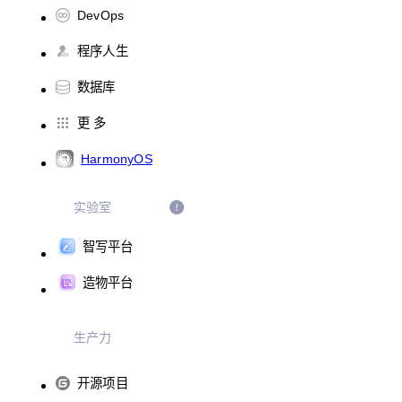
DevOps
程序人生
数据库
更 多
HarmonyOS
实验室
智写平台
造物平台
生产力
开源项目