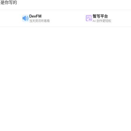
不是你写的
DevFM
智写平台
当天资讯听着看
AI 创作更轻松