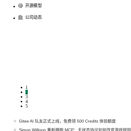
开源模型
公司动态
1
2
3
4
5
Gitee AI 队友正式上线，免费领 500 Credits 体验额度
Simon Willison 重新拥抱 MCP：无状态协议如何改变游戏规则