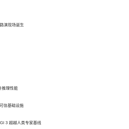
nt 路演现场诞生
提升推理性能
态的可信基础设施
AGI 3 超越人类专家基线