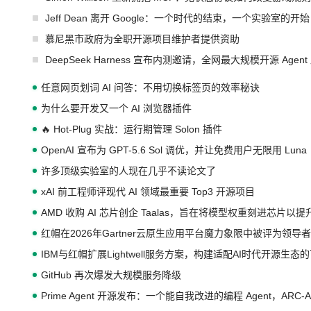
Jeff Dean 离开 Google：一个时代的结束，一个实验室的开始
慕尼黑市政府为全职开源项目维护者提供资助
DeepSeek Harness 宣布内测邀请，全网最大规模开源 Age
任意网页划词 AI 问答：不用切换标签页的效率秘诀
为什么要开发又一个 AI 浏览器插件
🔥 Hot-Plug 实战：运行期管理 Solon 插件
OpenAI 宣布为 GPT-5.6 Sol 调优，并让免费用户无限用 Luna
许多顶级实验室的人现在几乎不读论文了
xAI 前工程师评现代 AI 领域最重要 Top3 开源项目
AMD 收购 AI 芯片创企 Taalas，旨在将模型权重刻进芯片以
红帽在2026年Gartner云原生应用平台魔力象限中被评为领导者
IBM与红帽扩展Lightwell服务方案，构建适配AI时代开源生
GitHub 再次爆发大规模服务降级
Prime Agent 开源发布：一个能自我改进的编程 Agent，ARC-