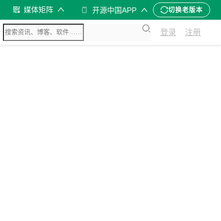
媒体矩阵
开源中国APP
切换老版本
登录
注册