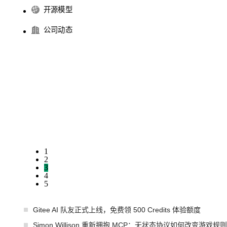
开源模型
公司动态
1
2
3
4
5
Gitee AI 队友正式上线，免费领 500 Credits 体验额度
Simon Willison 重新拥抱 MCP：无状态协议如何改变游戏规则