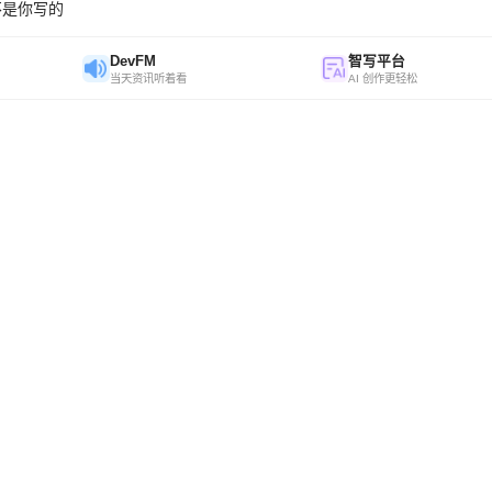
不是你写的
DevFM
智写平台
当天资讯听着看
AI 创作更轻松