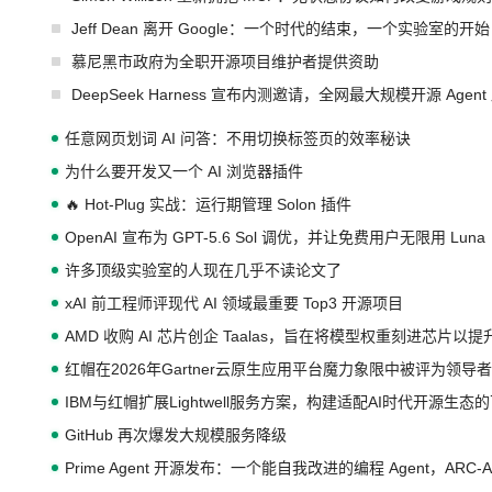
Jeff Dean 离开 Google：一个时代的结束，一个实验室的开始
慕尼黑市政府为全职开源项目维护者提供资助
DeepSeek Harness 宣布内测邀请，全网最大规模开源 Age
任意网页划词 AI 问答：不用切换标签页的效率秘诀
为什么要开发又一个 AI 浏览器插件
🔥 Hot-Plug 实战：运行期管理 Solon 插件
OpenAI 宣布为 GPT-5.6 Sol 调优，并让免费用户无限用 Luna
许多顶级实验室的人现在几乎不读论文了
xAI 前工程师评现代 AI 领域最重要 Top3 开源项目
AMD 收购 AI 芯片创企 Taalas，旨在将模型权重刻进芯片以
红帽在2026年Gartner云原生应用平台魔力象限中被评为领导者
IBM与红帽扩展Lightwell服务方案，构建适配AI时代开源生
GitHub 再次爆发大规模服务降级
Prime Agent 开源发布：一个能自我改进的编程 Agent，ARC-