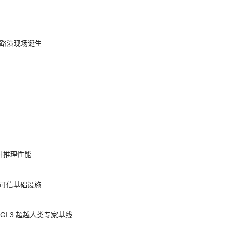
nt 路演现场诞生
提升推理性能
态的可信基础设施
AGI 3 超越人类专家基线