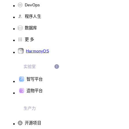
DevOps
程序人生
数据库
更 多
HarmonyOS
实验室
智写平台
造物平台
生产力
开源项目