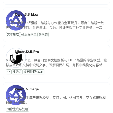
Qwen3.8-Max
2.4万亿参数MoE旗舰，编程与办公能力全面跃升，可自主编程十数
天交付完整项目。胜任法律、金融、设计等数百种专业任务，一次对
话端到端交付生产级成果。原生视觉理解贯穿规划、执行与验证全流
文本生成
AI 编程模型
多模态
程，支持超长文档与长视频的深度语义解析。长程任务中自主规划与
闭环迭代，持续进化。
MinerU2.5-Pro
MinerU2.5-Pro是一款面向复杂文档解析与 OCR 场景的专业模型，能
够从图片和文档中识别文字、理解页面布局，并将非结构化内容转换
为便于存储、检索和二次处理的结构化结果。
8K
多语言
文档处理/OCR
Wan2.7-Image
万相 2.7 图像生成与编辑模型，支持组图、多图参考、交互式编辑和
最高 2K 输出。
图像生成与处理