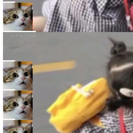
给 OpenAI 总法律顾问 Che Chang 发了封邮
你的，AI写AI的，同屏协作互不干扰。一句话让
布了 9.0 版本。这个版本除了带来新一代音视频
局
件，附了一封长信，要求 OpenAI 配合调查前苹
AI帮你干活，现在开启全新体验！ 温馨提示：
处理能力和硬件加速支持之外，还有一个特殊之
果员工带走机密信...
体验WorkBuddy鸿蒙PC版前，请将 HUAWEI M
亚马逊成本失控：AI 写代码烧掉 1215
处：FFmpeg 9.0 的代号是“Lei”。 这个名字，
万元，超预算 860%
atePad Edge 升级至 HarmonyOS 6.1.0.135S
来自中国开发者雷霄骅（Lei Xiaohua）。 对于
外媒近日曝光了亚马逊的多份内部报告显示，AI
P9 patch03及以上版本。 *升级路径：设置 > 搜
很多中国音视频开发者而言，这个名字并不陌
导致公司在多个项目上超支。《金融时报》报道
白开水不加糖
索“软件更新” > 检查更新，即可搜索新版本，下
生。十年前，他通过大量中文技术文章、源码分
称，仅一个项目的成本超支就高达 180 万美元
载安装完成升级即可。 没有...
析和开源示例，让一代开发者第一次真正理解 F
Hugging Face CEO 发声：中国正在开
（约合人民币 1215 万元）。 具体来说，一名工
源模型上碾压我们
Fmpeg，也成为很多人进入音视频开发领域的
程师借助 Anthropic 旗下 Claude Sonnet 模型
"他们正在开源模型上碾压我们。" Hugging Fac
“启蒙老师”。 而今年，恰好是雷霄骅离世十周
编写程序，目标是完成电商平台作者信息与商品
e CEO Clément Delangue 在 CNBC 的采访里
局
年。FFmpeg 社区最终选择用一个大版本的名
列表的数据匹配 —— 一项常规的数据处理任
没有拐弯抹角。他说中国正在赢得 AI 竞赛，而
字，留下了这份纪念。 雷霄骅曾是中国传媒大学
当 AI agent 把源码变成了最好的扩展系
务，最终却产生了 180 万美元的账单，实际支出
且按目前的速度，中国 AI 工具预计在今年底或
数字电视技术方向的博士生，长期从事视频、音
统，开发者工具必须开源
超出原定预算 860%。 更令人意外的是，该项目
2027 年就能追上美国前沿实验室的水平。 Dela
五年前，David Crawshaw 问过很多软件工程师
频技...
最终并未成功落地，而高额算力消耗持续运行长
ngue 把原因归结为一件事：开放协作。中国的
一个问题：你写过什么给自己用的程序？答案几
局
达 5 个月，公司直到财务对账时才察觉异常。这
AI 开发者在一个共享和协作的生态里加速迭代，
乎都是没有。工程师们整天用别人写的程序写程
意味着一个无人看管的 AI 程序，在近半年时间
DeepSeek Harness 宣布内测邀请，全
而美国模型厂商在"闭门造车"。他的原话是 "buil
序给别人用。偶尔有人自己写个博客系统、智能
里日夜不停地"烧钱"。 复盘显示，...
网最大规模开源 Agent 路演现场诞生
ding in silos"——各自为战，互不通气。 这个判
家居控制、家庭实验室，都算稀奇事。 Crawsh
一条内测招募帖，发出去的时候大概没人想到它
断从他嘴里说出来分量不同。Hugging Face 是
aw 是 Shelley 的作者，一个开源 AI coding age
会变成一场开源 Agent 生态的路演。 8月1日，
局
全球最大的开源 AI 平台，上面跑着上百万个模
nt。他最近在博客上写了一篇文章，核心论点很
DeepSeek Harness 团队负责人崔添翼（tiany