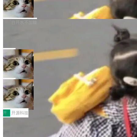
的图像元素不在同一个子树中，则它们将不再关
Firefox 153.0.3 发布
至今）的所有 commit，同样交由 AI 分析提炼。
ebastian Pipping 写在博客里的话。8 月 4 日，
联 加...
经过人工复核，准确度令人满意。这一方法也为
他宣布了一个新消息：从 2026 年 8 月 1 日起，
Firefox 153.0.3 现已发布，具体更新内容如
社区爱好者提供了高效跟踪新版本的思路。
他可以全职维护 libexpat 了，最长 6 个月。发
下： New Smart Window 包含多项增强功能：
白开水不加糖
工资的是慕尼黑市政府。 libexpat 是一个 C99
<ul> <li>现在建议列表会显示更多结果，方便用
编写的流式 XML 解析器，MIT 许可证。和 libx
Cloudflare Computer 开源：你的 Age
户查找历史记录和切换到已打开的标签页。（<a
nt 需要一台电脑，而不是一个容器
ml2 一样，它是世界上使用最广泛的 XML 解析
href="https://bugzilla.mozilla.org/show_bug.c
Cloudflare 开源了名为 @cloudflare/computer
库之一。你的操作系统、浏览器、无数的基础设
gi?id=2019042">Bug&nbsp;2019042</a>）</l
的 npm 包。项目的核心论点是：容器不适合 Ag
局
施软件，很可能都在用它。而过去十年，维护它
i> <li>现在，助手可以直接使用 Exa 的网络搜索
ent 计算。真正适合的，是 Isolate。 Cloudflare
的人一直在用业余...
结果回答问题，而无需将问题转交给搜索引擎。
OpenAI 公开邮件和聊天记录回应苹果
工程师在这件事上没什么可谦虚的——他们用 W
诉讼，称“Apple is getting this wron
（<a href="https://bugzilla.mozilla.org/show_
orkers 跑了十年 Isolate。用 CEO Matthew Pri
上个月，苹果一纸诉状把 OpenAI 告上法庭，指
g”
bug.cgi?id=204...
nce 的话说：「我们一生都在用 Isolate 运行代
控其挖角苹果前员工并窃取商业秘密。苹果的诉
局
码，而 AI Agent 不需要容器，它们需要的是 Iso
状把 OpenAI 描述成一个系统性地从前东家挖
late。」 容器为什么不合适 容器的问题在于启动
HUAWEI MatePad Edge上架WorkBu
人、套取机密信息的对手。 OpenAI 没发律师
ddy鸿蒙PC版，说话就能干活的AI办公
和销毁都太重了。一个 Agent 要执行的任务可能
函，也没选择庭外沉默。它在官网贴了一篇博
全能AI工作台WorkBuddy鸿蒙PC版上架HUAWE
搭子
只需要几毫秒的 CPU 时间，但容器从冷启动到
文，标题只有六个字：Apple is getting this wro
I MatePad Edge应用市场，直接下载即可使
开
开源科技
就绪要花数秒。如果未来有十...
ng。 然后，它把邮件往来和 iMessage 聊天记
用，与鸿蒙电脑上的体验一致。值得一提的是，
录全贴了出来。 他发错人了 苹果外部律师 Gabr
FFmpeg 9.0 发布：代号“Lei”，以此纪
这是目前市面上唯一支持平板接入WorkBuddy P
念中国开发者雷霄骅
iel Gross 来自 Weil 律所，2 月 23 日下午 5:53
C版的产品，搭载“人机双写”重磅功能——你写
全球知名开源多媒体框架 FFmpeg 今天正式发