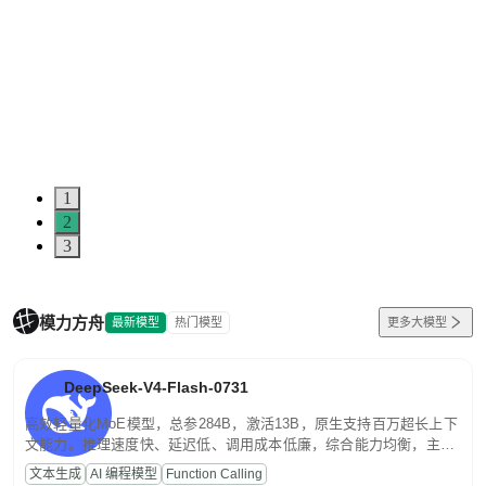
1
2
3
模力方舟
最新模型
热门模型
更多大模型
DeepSeek-V4-Flash-0731
高效轻量化MoE模型，总参284B，激活13B，原生支持百万超长上下
文能力。推理速度快、延迟低、调用成本低廉，综合能力均衡，主打
高并发、轻量化任务，适合日常对话、内容创作、基础 RAG、批量
文本生成
AI 编程模型
Function Calling
文案处理等普惠刚需场景。