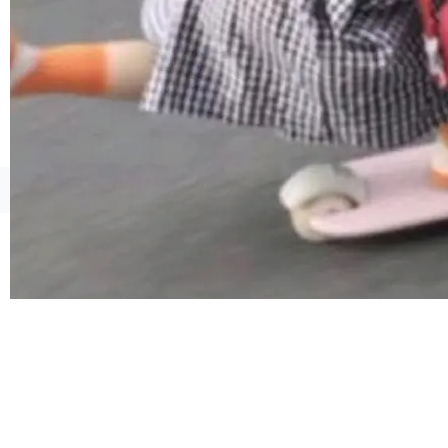
像AI落地最昂贵的环节，不是算法，是专业医生
的时间。 张医生是某三甲医院放射科副主任医
师，牵头一项腹部肌肉影像课题。他需要在数百
张CT影像上完成像素级精细分割，让系统"...
©OSCHINA(OSChina.NET)
京ICP备2025119063号