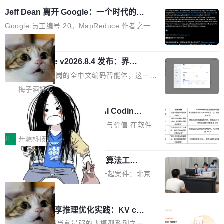
Jeff Dean 离开 Google：一个时代的结
束，一个实验室的开始
Google 员工编号 20。MapReduce 作者之一。
Bigtable 作者之一。TensorFlow 的作者之一。
局
Gemini 的架构师。Google 首席科学家。 Jeff D
🔥 SolonCode v2026.8.4 发布：界面
ean 在 Google 工作了 27 年后，宣布离职。 他
字体可调、22 种语言、记忆搜索增强
不是一个人走。一同离开的还有 Sanjay Ghema
打开终端就能上岗的全中文编码智能体，这一轮
wat（Google 员工编号 23，Jeff Dean 二十多
把「看得清、用母语、记得住」三件事一次补
梅子酒好吃
年的编程搭档，MapReduce 和 Bigtable 的共同
齐。 SolonCode 是什么 SolonCode 是杭州无
作者）、Quoc Le（Google 大脑核心成员，Se
让“代码语义理解”深度释放AI Coding
耳科技研发的企业级终端编码智能体——一位全
价值潜能：华为云码道（CodeArts）
q2Seq 和 DocAI 的共同发明人）以及 Oriol Vin
中文驱动的数字员工，自主理解需求、规划步
一、代码仓深度理解技术的作用与价值 在软件工
代码仓技术解析
yals（Gemini 联合负责人，AlphaSta...
骤、编写代码。不挑模型、不挑平台，curl 一行
程实践中，代码仓是企业核心知识资产的主要载
开
开源科技
装完即用。 开源地址：Gitee · GitCode · GitHu
体。企业级代码仓库通常包含数十万乃至数百万
b 安装 支持 Java 8+（8~26）、macOS / Linu
一条“删库”命令跑 17 小时，算法工程
个文件，其规模远超单次模型调用可承载的上下
师删光 89TB 数据只为干私活
x / Windows / Harmony PC。 # macOS / Linu
文窗口。随着项目规模的持续扩张与代码历史的
最高人民检察院8月4日公布了一起案件：北京一
x / Harmony PC curl -fsSL https://solon.noea
不断累积，代码仓中的模块关系、接口契约、业
名90后算法工程师王某，为了给自己接的私活腾
局
r.org/solon...
务逻辑等关键信息往往分散于数十乃至数百个文
服务器空间，删光了公司AI游戏部门的全部核心
件之中，形成高度复杂的知识关联网络。传统的
Cloudflare 分享推理优化实践：KV ca
数据。 王某2024年1月入职东城区某科技公司AI
che 量化 + 权重压缩，吞吐量提升 4
代码检索手段（如关键词匹配、目录遍历）仅能
短剧部门，有互联网大厂背景。在公司内部架构
Kimi 和 GLM 是当前最强的大模型系列之一，但