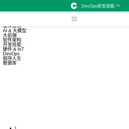
DevOps研发效能
综合
开源资讯
软件资讯
AI & 大模型
大前端
软件架构
开发技能
硬件 & IoT
DevOps
程序人生
数据库
1