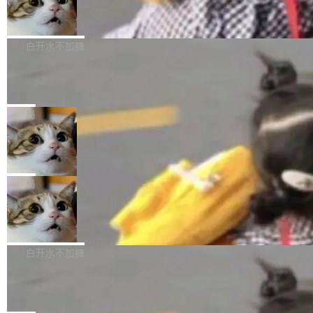
型。谁在开源赛道上领先，...
简单：开发者工具必须开源。 理由不是传统的自
商汤 SenseNova U1.5-Lite-Preview
i）在 X 上发帖： 「如果你是 Agent Harness 相
开源
由软件情怀，而是一个跟 AI agent 直接相关的
关开源项目的开发者，希望参加 DeepSeek Har
商汤科技宣布面向社区开源轻量级统一多模态模
技术判断。 两行 prompt 就能个性化任何软件 C
ness 的内测，可以回复或私信联系我。请附上
型的预览版本 SenseNova U1.5-Lite-Preview。
白开水不加糖
rawshaw 给出了两个 prompt。 第一个： "下载
GitHub id 以及开源代表作。」 DeepSeek 曾在
公告称，SenseNova U1.5-Lite-Preview并非简
某个软件的源码，在本地构建。修改 agent ...
官方招聘信息中写过一条简洁有力的公式：Mod
Ubuntu 将核心系统包从 deb 转成了 s
单的模型规模升级，而是基于 SenseNova U1
nap
el + Harness = Agent。模型负责理解和推理，
的一次系统性迭代，不仅在同一架构中贯通视觉
Ubuntu 正在把又一个核心系统包从 deb 转为 s
Harness 负责把能力落到真实环境中——调用工
理解、推理、生成与编辑，还仅以 8B-MoT 的轻
nap。这次是 hwctl——一个用来检查 Ubuntu
局
具、读写文件、管理上下文、处理错误、完成闭
量大小，将能力推进到4K、更精细的真实质感、
硬件认证状态的命令行工具。 Canonical 工程师
环。崔添翼招人的标...
更复杂的视觉控制和可持续迭代编辑。 相比 U
Dario Amodei 担心新人来 Anthropic
Alan Griffiths 在邮件列表中说得很直白：「hwc
只为金钱，不为使命
1，U1.5-Lite-Preview 在以下方向上带来了显著
tl 是一个 Ubuntu 专有的包，它和它的依赖项都
顶级 AI 研究员在两家公司之间来回跳，中间只
提升： 原生支持4K图像生成； 更精细的局部纹
是 Ubuntu 专有的，不会用在其他发行版上。」
隔了几天。 Lilian Weng 上周刚宣布因健康原因
局
理、细节与真实世界质感； 更准确的中英文文字
所以 deb 版本的受众实际上为零。既然只有 Ub
离开 Thinking Machines Lab，说自己作为联合
生成与复杂版式组织； 更稳定的图...
untu 用户在用，那用 snap 打包就没什么可纠结
FFmpeg 9.0 发布
创始人的角色「太累了」。几天后，The Inform
的。 从 deb 到 snap 的迁移路径 hwctl 是 rust-
ation 就曝出她将重回 OpenAI，负责递归自我
FFmpeg 9.0 现已发布，包含多项改进。官方更
hwlib 硬件 API 库的一部分，命令行工具负责查
改进方向的研究。她是 Thinking Machines 过
新日志列出的 9.0 版本主要更新内容如下： 扩
白开水不加糖
询 Ubuntu 的硬件认证数据库。...
去一年内第四个离开的联合创始人。 这家由前
展 AMF 色彩转换器 (vf_vpp_amf) 的 HDR 功能
OpenAI CTO Mira Murati 创立的公司，连创始
DeepSeek V4 Flash 单日消耗 8 万亿 t
MP4 muxer 中支持 LCEVC 音轨复用 Playdate
okens 登顶热搜
团队都留不住。 但 Thinking Machines 不是唯
视频编码器和多路复用器 添加 v360_vulkan filt
8 万亿 tokens。一天。一家公司的消耗。 Open