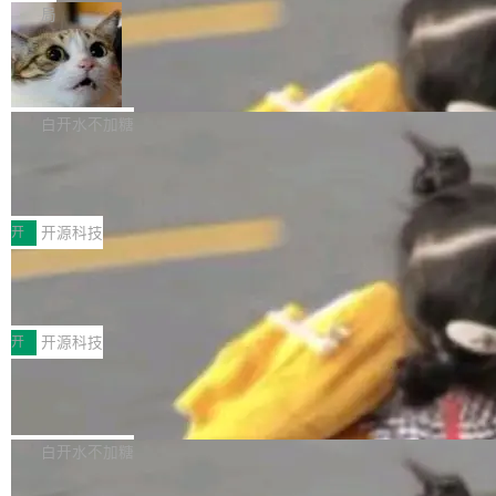
一在人才争夺战中失血的公司。六月，Google
er HE-AAC 960 解码 (DAB+) transpose_cuda
Code 在 X 上发帖：「DeepSeek Flash did 8T
局
连失两员大将：Noam Shazeer 去了 Op...
filter 添加 AMF Frame Rate Converter (vf_frc
tokens on August 1st. 5T of free usage + 3T
_amf) filter SMPTE 2094-50 元数据支持和直
NetBSD 11.0 正式发布
on OpenCode Go.」79.8 万次浏览，连带着 #
通 ProRes RAW VideoToolbox 硬件加速器 AP
DeepSeek一天消耗了8万亿# 上了微博热搜——
NetBSD 11.0 现已正式发布，这是 NetBSD 操
V ...
注意这是 OpenCode 一家的消耗。 OpenCode
作系统的第十八个主要版本。 自 NetBSD 10.1
白开水不加糖
是 Anomaly 出品的 AI 编程工具，套餐 10 美元/
以来的变化 更新亮点： 新增对 RISC-V 处理器
2026 ChinaJoy鸿蒙游戏增长臻享会举
月。用户交了 10 美元，就能用 DeepSeek Flas
架构的支持。NetBSD 11.0 是首个支持 64 位 R
办，鲸鸿动能系统呈现游戏行业解决方
h 随便写代码，按网友说法：「怎么使劲用也用
ISC-V 平台的稳定版本，涵盖一系列基于 StarFi
8月1日，2026 ChinaJoy期间，鸿蒙游戏增长臻
案
不完。」5T 来自免费额度，3T 来自 Go...
ve JH71XX 的设备，例如 VisionFive 2、PINE
享会在上海举办。鸿蒙生态的全场景智慧营销平
开
开源科技
64 STAR64，以及 QEMU。 增强了对 POSIX.1
台鲸鸿动能协同华为游戏中心，面向游戏行业开
技嘉X3D系列再添新成员 B850 AORU
-2024 和 C23 编程接口标准的兼容性。 compat
发者及生态伙伴，系统呈现了平台在游戏领域的
S ELITE X3D主板强化性能体验
_linux(8) 增强了对 Linux 系统调用的支持，包
完整能力版图——从IAP高价值用户的全周期经
面向AMD Ryzen X3D处理器玩家，技嘉X3D系
括 epoll（围绕 kqueue 实现）、POSIX 消息队
营、到IAA游戏的“买变一体”正循环、再到联运与
列主板阵容迎来新成员——B850 AORUS ELITE
开
开源科技
列、...
广告协同的全链路经营闭环，以及面向全球市场
X3D。作为面向主流高性能平台打造的全新主板
的出海增长布局。 华为终端云业务商业化销售负
Zadig v5.0 发布：AI 发布专员与 AI 审
产品，B850 AORUS ELITE X3D延续技嘉在X3
查专员上线
责人在开场致辞中表示，游戏开发者的核心诉求
D平台优化上的技术积累，旨在为游戏玩家带来
我们团队这几天最大的卡点不是 AI 写得不够
已不再是“多一个投放渠道”，而是一套能够持续
更稳定、更高效的装机选择。 B850 AORUS ELI
好，是 AI 写得太好了。 好到审查排期从两天的
白开水不加糖
驱动增长的体系。截至目前，搭载HarmonyOS
TE X3D基于AMD AM5平台打造，支持AMD Ry
活儿拖成了五天。PR 一堆起来没人敢合，发布
6的终端设备已突破7000万台，注册开发者数量