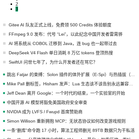
2
3
Gitee AI 队友正式上线，免费领 500 Credits 体验额度
FFmpeg 9.0 发布：代号 “Lei”，以此纪念中国开发者雷霄骅
AI 将系统从 COBOL 迁移到 Java，连 bug 也一起带过去
DeepSeek V4 Flash 单日消耗 8 万亿 tokens 登顶热搜
SwiftUI 问世七年了，为什么开发者还在骂它？
跳出 Fatjar 的束缚：Solon 插件的体外扩展（E-Spi）与热插拔（H-Spi）
Mike Pall 删标签，Hisham 发声：Lua 生态该不该告别永远兼容的旧梦？
Jeff Dean 离开 Google：一个时代的结束，一个实验室的开始
中国开源 AI 模型将豁免美国政府安全审查
NVIDIA 成为 LVFS / Fwupd 首席赞助商
Simon Willison 重新拥抱 MCP：无状态协议如何改变游戏规则
一条“删库”命令跑 17 小时，算法工程师删光 89TB 数据只为干私活