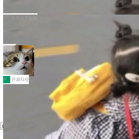
zen 9000/8000/7000系列处理器，并针对X3D
Dgraph v25.4.0 发布，具有图形后端的
窗口推了又推。好到合进 main 分支的代码，我
已突破 1100 万。随着鸿蒙生态汇聚越来越多的
原生 GraphQL 数据库
处理器特性进行平台级优化。其搭载X3D鸡血模
们自己都没看完。 这事不是个例。GitLab 调研
Dgraph 是一个水平可扩展的分布式 GraphQL
高质量游戏...
式2.0，可根据不同使用场景释放处理器潜力，
过 1528 名开发者，85% 说 AI 把瓶颈从写代码
数据库，有一个图形后端。作为一个原生的 Gra
白开水不加糖
帮助玩家在游戏与高负载应用中获得更充分的性
转移到了审代码。 写代码有人替你干了。但审代
phQL 数据库，它严格控制数据在磁盘上的排列
能表现。 在核心规格方面，B850 AO...
码、把关发版这两道关，还得靠人肉扛。 V5.0
竹知了：一个零依赖的单文件 HTML，
方式，以优化查询性能和吞吐量，减少集群中的
把儿时竹蝉玩具搬进浏览器
想让 AI 一起盯。
磁盘寻道和网络调用。 Dgraph v25.4.0 现已发
竹知了（zhuzhiliao）是那种小时候路边摊上几
布，具体更新内容包括： feat(zero)：Zero 现
块钱的玩意儿——一根小竹签，一个竹筒，一头
局
支持 --security superflag（token=...;whitelist
系着涂了松香的线。甩起来，竹膜震动，发出“哇
=...），与 Alpha 版本的格式一致，并据此对其
30倍效率升级：解锁医学影像数据要素
——哇”的蝉鸣声。实物越来越难找了，有开发者
价值化的真实路径
管理 HTTP 端点进行授权。 <blockquote> <p>
把它做成了 Web 玩具，放在 zhuzhiliao.imsai.c
完成一例腹部CT影像标注，张医生过去需要约1
<span><strong>警告：</strong>&nbsp;Zero
c 上，并在 GitHub 开源。 玩法很简单：按住屏
20个小时。他必须在数百张连续影像上，一笔一
开
开源科技
的 admin ...
幕画圈，或者直接甩手机。页面会实时显示转速
笔勾画边界，一层一层识别肌肉组织。如今，使
（圈/秒），声音来自真实竹知了录音的 1.72 秒
用东软飞标医学影像标注平台，同样的工作缩短
采样，无缝循环。音频解码失败时，还有一套合
至4小时，效率提升30倍。 这组数字背后，改变
成兜底——锯齿波振荡器模拟脉冲，并联带通共
的不只是速度，而是把医学影像转化为AI能力的
振峰模拟竹膜和筒腔共鸣。 技术细节上，物理引
路径真正打通了。 大型医院积累的影像数据规模
擎是绳系质点模型：重力、弹性绳（只拉不
庞大，但不能直接用于训练模型。器官、病灶和
推）、空气阻力，1/240 秒定步长积...
组织边界，必须由专业医生逐层识别、标记和校
正，才能成为机器能理解的高质量数据。医学影