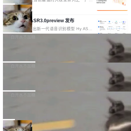
1%，成本降 30%
在语法层面完成文本定位，难以触及代码的语义
调整期间，部门三次通知全员将数据从A集群迁
它们有一个共同的问题：太吃显存了。月之暗面
局
内涵与结构关联，导致开发者使用代码智能体在
移到B集群，王某都回复了"收到"。 他没有迁移
的 Kimi K 系列和智谱的 GLM 都是长上下文、M
理解大规模代码仓时面临显著"代码仓理解"瓶
数据。2024年9月3日下午4点，他使用此前登录
腾讯混元 Hy ASR3.0preview 发布
oE 架构的大模型，好用到让人上瘾，但 GPU 显
颈。 代码仓深度理解服务（以下简称" CodeBas
的账号密码进入A集群，输入了一条被程序员圈
存永远不够用。 Cloudflare 的 Workers AI 团队
腾讯混元正式推出新一代语音识别模型 Hy ASR
e深度理解服务"）是华为云码道（CodeA...
称为"删库跑路"的命令——最高管理员权限、无
一直在跑这些模型的推理。他们在官方博客上发
3.0preview。基于最新一代大语言模型 Hy3 的
白开水不加糖
需确认、强制递归删除。17个小时后，运维人员
了一篇技术文章，详细拆解了三种让大模型在 G
语言理解能力，以及融合了高精度语音识别与深
发现异常并中止进程时，89TB数据已经没了。
PU 上跑得更省、更快的技术手段——KV cache
Pale Moon 34.3.2 发布，苍月浏览器
度语义理解能力，实现了语音识别能力的全面升
删掉的是AI游戏部门的全部开发文件，包括公司
量化、模型权重压缩、以及共享 KV cache 的完
级。 根据介绍，Hy ASR3.0preview 目标在于：
Pale Moon 34.3.2 现已发布，这是一个安全更
自研的多个文生3D和...
整性保护。效果是：吞吐量提升 41%，每 token
让语音识别不再只是听清，而是真正听懂。通过
新和少量网页兼容性修复版本。 Changes/fixe
白开水不加糖
成本降低 30%，精度不变。 FP8 省的不仅是显
先理解你的语境和意图，再把准确的文字直接给
s： 实现了URL.Parse()便捷功能 对浏览器内部
存 KV cache 是推理时最吃显...
到你。从“逐字转写、单点优化”演进为“理解语
PostgreSQL 18/19 新特性深度解读
函数添加了多项边界检查，以避免潜在的越界访
境、兼容场景、一键直出”。 Hy ASR 3.0 previe
问、下溢和溢出。（DiD） 修复了加载和解析内
演讲者分享了一个有趣的实践：面对 PG 18 已
w 不要求标准普通话，方言识别覆盖粤语、吴语
容提供的字体时出现的几个问题 为避免音频加
发布的 Release Notes，他利用 AI 工具（如 Co
白开水不加糖
等 10 大方言片区和 20 余个二级小片区。在开
载、处理和播放过程中可能出现的一系列错误，
pilot）对数千条 commit 日志进行自动分析，先
源评测集中，Hy ASR 3.0 preview 在多语种的
慕尼黑市政府为全职开源项目维护者提
对音频采样频率设定了下限 采样率低于 8kHz
让模型总结出三十余条潜在特性，再逐条要求生
WER（...
供资助
（通常被认为是 "telephone"/"walkie-talkie" 音
成详细解释和代码校验，最终筛选出对用户体感
"在过去大约 10 年的大部分时间里，libexpat 的
质的最低采样率）的音频格式将被拒绝 修复了 C
最强的若干项。对于尚未正式发版的 PG 19，则
维护工作一直与我的日常工作、家务、社交生活
局
SS 圆角虚线样式中可能存在的问题 如果表单中
通过拉取过去一年内（从 PG 18 Beta1 时间点
和休闲娱乐竞争时间。" 这是 libexpat 维护者 S