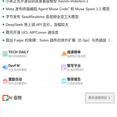
小米正式开源自研具身基座模型 Xiaomi-Robotics-1
Meta 发布终端编程 Agent“Muse Code” 和 Muse Spark 1.2 模型
字节发布 SeedRealtime 音视频全双工大模型
DeepSeek 将上调 API 定价，涨幅较大
腾讯开源 UCL-MPComm 通信库
跳出 Fatjar 的束缚：Solon 插件的体外扩展（E-Spi）与热插拔（H-Spi）
TECH DAILY
阅读榜单
每日内容报纸化
每周热文看这里
DevFM
智写平台
当天资讯听着看
AI 创作更轻松
激励活动
智库报告
参与活动赢源石
行业技术报告
AI 造物
更多造物项目