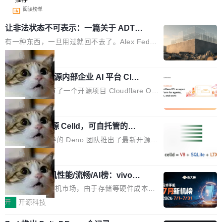
阅读榜单
让非法状态不可表示：一篇关于 ADT
的帖子在 Reddit 火了
有一种东西，一旦用过就回不去了。Alex Fedos
eev 管它叫"软件设计的基石"。 他说的东西不新
局
鲜——代数数据类型（ADT），尤其是和类型
Cloudflare 开源内部企业 AI 平台 Clou
（sum type）。但他说清楚了一件事：这不是类
dflare OS
型系统的学术体操，是日常编码的思维方式。 文
Cloudflare 发布了一个开源项目 Cloudflare O
章从一个简单的例子切入。一个网站的深色主题
S。如果你只看官方博客，你会觉得这是又一
局
设置，如果用布尔值 + 可空字段来表示——bool
个"AI 知识库 + 聊天机器人"——每个大厂都在
ean 表示是否可切换，nullable 的默认模式、浅
Deno 团队开源 Celld，可自托管的分
做，没什么新鲜的。 但 Kenton Varda 在 Twitte
布式 Durable Objects
色方案、深色方案——会产生大量无意义的组
r 上把事情说清楚了： 今天我们发布了 Cloudfla
Ryan Dahl 领导的 Deno 团队推出了最新开源项
合。方案缺了、配置冲突了、全 null 了。要知道
re OS，一个带连接器的聊天机器人，跟其他所
目 Celld，一个能在自己机器上运行 Cloudflare
局
哪些组合有效，作者说，你得靠"文档、校验、或
有科技公司做的一样。只不过，实际上它不一
Workers 和 Durable Objects 的守护进程。 设
者部落知识"。 换个写法。Rust 的 enum，两个
样。这是 Sandstorm.io 的重制版，我十年前的
鲁大师7月新机性能/流畅/AI榜：vivo夺
计思路很直接：每个对象是一个独立的 SQLite
变体：Switchable...
性能、流畅双第一，三星Galaxy Z系列
那个创业公司。不同的是，这次它构建在 Cloudf
数据库，按名称寻址，复制到你自己的 S3 兼容
2026年7月的手机市场，由于存储等硬件成本暴
新折叠缺席
lare Workers 上——我花了九年时间搭建的平台
存储库里。节点之间只通过这个存储库协调——
增，手机厂商的日子也不好过啊，新机速度明显
开
开源科技
——并且深度集成了 AI。这基本上是我十年秘密
没有控制平面，没有共识协议。每个对象自带一
放缓，因此硝烟味淡了许多。新机参数规格除开
计划的顶峰。 十年前，Ken...