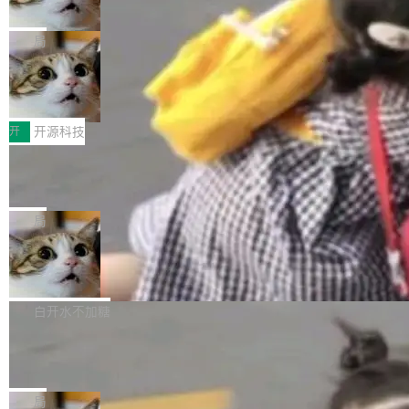
诉讼，称“Apple is getting this wron
（<a href="https://bugzilla.mozilla.org/show_
orkers 跑了十年 Isolate。用 CEO Matthew Pri
上个月，苹果一纸诉状把 OpenAI 告上法庭，指
g”
bug.cgi?id=204...
nce 的话说：「我们一生都在用 Isolate 运行代
控其挖角苹果前员工并窃取商业秘密。苹果的诉
局
码，而 AI Agent 不需要容器，它们需要的是 Iso
状把 OpenAI 描述成一个系统性地从前东家挖
late。」 容器为什么不合适 容器的问题在于启动
HUAWEI MatePad Edge上架WorkBu
人、套取机密信息的对手。 OpenAI 没发律师
ddy鸿蒙PC版，说话就能干活的AI办公
和销毁都太重了。一个 Agent 要执行的任务可能
函，也没选择庭外沉默。它在官网贴了一篇博
全能AI工作台WorkBuddy鸿蒙PC版上架HUAWE
搭子
只需要几毫秒的 CPU 时间，但容器从冷启动到
文，标题只有六个字：Apple is getting this wro
I MatePad Edge应用市场，直接下载即可使
开
开源科技
就绪要花数秒。如果未来有十...
ng。 然后，它把邮件往来和 iMessage 聊天记
用，与鸿蒙电脑上的体验一致。值得一提的是，
FFmpeg 9.0 发布：代号“Lei”，以此纪
录全贴了出来。 他发错人了 苹果外部律师 Gabr
这是目前市面上唯一支持平板接入WorkBuddy P
念中国开发者雷霄骅
iel Gross 来自 Weil 律所，2 月 23 日下午 5:53
C版的产品，搭载“人机双写”重磅功能——你写
全球知名开源多媒体框架 FFmpeg 今天正式发
给 OpenAI 总法律顾问 Che Chang 发了封邮
你的，AI写AI的，同屏协作互不干扰。一句话让
布了 9.0 版本。这个版本除了带来新一代音视频
局
件，附了一封长信，要求 OpenAI 配合调查前苹
AI帮你干活，现在开启全新体验！ 温馨提示：
处理能力和硬件加速支持之外，还有一个特殊之
果员工带走机密信...
亚马逊成本失控：AI 写代码烧掉 1215
体验WorkBuddy鸿蒙PC版前，请将 HUAWEI M
处：FFmpeg 9.0 的代号是“Lei”。 这个名字，
万元，超预算 860%
atePad Edge 升级至 HarmonyOS 6.1.0.135S
来自中国开发者雷霄骅（Lei Xiaohua）。 对于
外媒近日曝光了亚马逊的多份内部报告显示，AI
P9 patch03及以上版本。 *升级路径：设置 > 搜
很多中国音视频开发者而言，这个名字并不陌
导致公司在多个项目上超支。《金融时报》报道
白开水不加糖
索“软件更新” > 检查更新，即可搜索新版本，下
生。十年前，他通过大量中文技术文章、源码分
称，仅一个项目的成本超支就高达 180 万美元
载安装完成升级即可。 没有...
析和开源示例，让一代开发者第一次真正理解 F
Hugging Face CEO 发声：中国正在开
（约合人民币 1215 万元）。 具体来说，一名工
源模型上碾压我们
Fmpeg，也成为很多人进入音视频开发领域的
程师借助 Anthropic 旗下 Claude Sonnet 模型
"他们正在开源模型上碾压我们。" Hugging Fac
“启蒙老师”。 而今年，恰好是雷霄骅离世十周
编写程序，目标是完成电商平台作者信息与商品
e CEO Clément Delangue 在 CNBC 的采访里
局