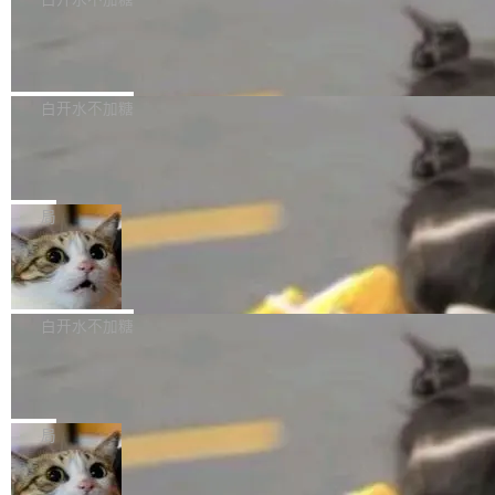
成本降低 30%，精度不变。 FP8 省的不仅是显
先理解你的语境和意图，再把准确的文字直接给
s： 实现了URL.Parse()便捷功能 对浏览器内部
存 KV cache 是推理时最吃显...
到你。从“逐字转写、单点优化”演进为“理解语
PostgreSQL 18/19 新特性深度解读
函数添加了多项边界检查，以避免潜在的越界访
境、兼容场景、一键直出”。 Hy ASR 3.0 previe
问、下溢和溢出。（DiD） 修复了加载和解析内
演讲者分享了一个有趣的实践：面对 PG 18 已
w 不要求标准普通话，方言识别覆盖粤语、吴语
容提供的字体时出现的几个问题 为避免音频加
发布的 Release Notes，他利用 AI 工具（如 Co
白开水不加糖
等 10 大方言片区和 20 余个二级小片区。在开
载、处理和播放过程中可能出现的一系列错误，
pilot）对数千条 commit 日志进行自动分析，先
源评测集中，Hy ASR 3.0 preview 在多语种的
对音频采样频率设定了下限 采样率低于 8kHz
慕尼黑市政府为全职开源项目维护者提
让模型总结出三十余条潜在特性，再逐条要求生
WER（...
供资助
（通常被认为是 "telephone"/"walkie-talkie" 音
成详细解释和代码校验，最终筛选出对用户体感
"在过去大约 10 年的大部分时间里，libexpat 的
质的最低采样率）的音频格式将被拒绝 修复了 C
最强的若干项。对于尚未正式发版的 PG 19，则
维护工作一直与我的日常工作、家务、社交生活
局
SS 圆角虚线样式中可能存在的问题 如果表单中
通过拉取过去一年内（从 PG 18 Beta1 时间点
和休闲娱乐竞争时间。" 这是 libexpat 维护者 S
的图像元素不在同一个子树中，则它们将不再关
至今）的所有 commit，同样交由 AI 分析提炼。
Firefox 153.0.3 发布
ebastian Pipping 写在博客里的话。8 月 4 日，
联 加...
经过人工复核，准确度令人满意。这一方法也为
他宣布了一个新消息：从 2026 年 8 月 1 日起，
Firefox 153.0.3 现已发布，具体更新内容如
社区爱好者提供了高效跟踪新版本的思路。
他可以全职维护 libexpat 了，最长 6 个月。发
下： New Smart Window 包含多项增强功能：
白开水不加糖
工资的是慕尼黑市政府。 libexpat 是一个 C99
<ul> <li>现在建议列表会显示更多结果，方便用
编写的流式 XML 解析器，MIT 许可证。和 libx
Cloudflare Computer 开源：你的 Age
户查找历史记录和切换到已打开的标签页。（<a
nt 需要一台电脑，而不是一个容器
ml2 一样，它是世界上使用最广泛的 XML 解析
href="https://bugzilla.mozilla.org/show_bug.c
Cloudflare 开源了名为 @cloudflare/computer
库之一。你的操作系统、浏览器、无数的基础设
gi?id=2019042">Bug&nbsp;2019042</a>）</l
的 npm 包。项目的核心论点是：容器不适合 Ag
局
施软件，很可能都在用它。而过去十年，维护它
i> <li>现在，助手可以直接使用 Exa 的网络搜索
ent 计算。真正适合的，是 Isolate。 Cloudflare
的人一直在用业余...
结果回答问题，而无需将问题转交给搜索引擎。
OpenAI 公开邮件和聊天记录回应苹果
工程师在这件事上没什么可谦虚的——他们用 W