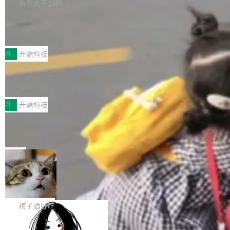
库，并将作为transport接入Mooncake TENT。
白开水不加糖
台 agent...
该通信库针对AI Memory池化场景的数据传输需
CoStrict入选工信部2025人工智能应用
求进行了深度优化，能够实现数据中心内大规模
典型案例
计算节点间多种内存类型的高性能通信。 UCL-
近日，工信部科技司公示《2025人工智能应用典
MPComm将作为一种传输引擎接入Mooncake T
型案例入选名单》，深信服“面向企业研发场景的
开
开源科技
ENT，实现零拷贝传输性能提升30%、非零拷贝
开源 AI 编程平台 CoStrict 应用”凭借卓越的技术
传输性能最高提升5倍。UCL-MPComm底层基
深信服AI算力网关入选工信部人工智能
创新与落地成效成功入选。 全链路私有化部署，
应用典型案例！
于自研UCL-Engine通信引擎，后续腾讯网平将
助力企业AI研发安全落地 当前，越来越多企业已
前不久，工业和信息化部正式发布《2025年人工
持续开源更多基于UCL-Engine的高性能通信组
经开始引入 AI Coding 工具，通过调用公有云模
智能应用典型案例名单》，集中展示人工智能在
开
开源科技
件。 腾讯网平团队在UCL-MPComm中实现了一
型或企业内部部署模型提升研发效率。但随着 AI
各领域的应用成果，覆盖技术底座、行业赋能、
个独立于业务线程的全局通信引擎（Engine），
Coding 从个人辅助工具逐步走向团队级、组织
Jeff Dean 离开 Google：一个时代的结
产品应用、支撑保障、专题等五大方向。深信服
并实...
束，一个实验室的开始
级应用，企业在规模化落地过程中，对安全性、
AI算力网关（AI创新平台）成功入选！ 随着各行
Google 员工编号 20。MapReduce 作者之一。
可控性和代码质量提出了更高要求。 首先是数据
各业的Agent走向规模化建设，算力构成形态逐
Bigtable 作者之一。TensorFlow 的作者之一。
局
安全与合规要求。对于大多数普通研发场景，公
渐丰富，用户关注的重点也在发生变化：不只是
Gemini 的架构师。Google 首席科学家。 Jeff D
有云模型能够满足快速试用和效率提升的需求。
让AI用起来，还要进一步看清混合算力时代下，
🔥 SolonCode v2026.8.4 发布：界面
ean 在 Google 工作了 27 年后，宣布离职。 他
但对于金融、能源、医疗等对数据安全要求较...
字体可调、22 种语言、记忆搜索增强
Token花在哪里、算力是否被充分利用，以及持
不是一个人走。一同离开的还有 Sanjay Ghema
打开终端就能上岗的全中文编码智能体，这一轮
续增长的AI成本该如何优化。 深信服AI算力网关
wat（Google 员工编号 23，Jeff Dean 二十多
把「看得清、用母语、记得住」三件事一次补
梅子酒好吃
正是围绕这些实际问题，从Token治理和成本治
年的编程搭档，MapReduce 和 Bigtable 的共同
齐。 SolonCode 是什么 SolonCode 是杭州无
理两个方面，让用户的每一份算力都看得清、管
作者）、Quoc Le（Google 大脑核心成员，Se
让“代码语义理解”深度释放AI Coding
耳科技研发的企业级终端编码智能体——一位全