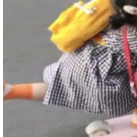
1，U1.5-Lite-Preview 在以下方向上带来了显著
提升： 原生支持4K图像生成； 更精细的局部纹
©OSCHINA(OSChina.NET)
京ICP备2025119063号
理、细节与真实世界质感； 更准确的中英文文字
生成与复杂版式组织； 更稳定的图...