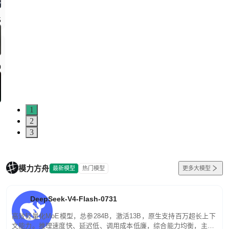
5
0
1
2
3
模力方舟
最新模型
热门模型
更多大模型
DeepSeek-V4-Flash-0731
高效轻量化MoE模型，总参284B，激活13B，原生支持百万超长上下
文能力。推理速度快、延迟低、调用成本低廉，综合能力均衡，主打