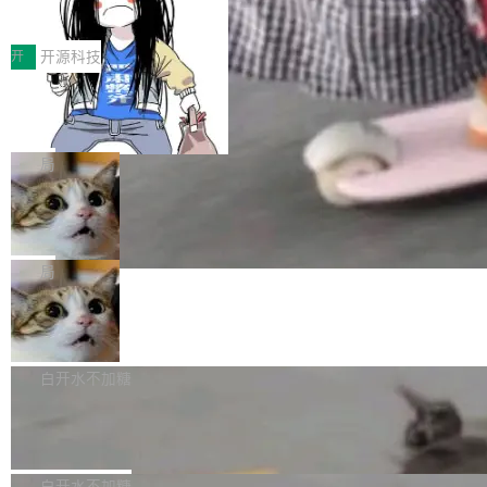
得住、用得稳、省得下、更安全！ 一、从现在开
价值潜能：华为云码道（CodeArts）
q2Seq 和 DocAI 的共同发明人）以及 Oriol Vin
中文驱动的数字员工，自主理解需求、规划步
一、代码仓深度理解技术的作用与价值 在软件工
始，Token使用一目...
代码仓技术解析
yals（Gemini 联合负责人，AlphaSta...
骤、编写代码。不挑模型、不挑平台，curl 一行
程实践中，代码仓是企业核心知识资产的主要载
开
开源科技
装完即用。 开源地址：Gitee · GitCode · GitHu
体。企业级代码仓库通常包含数十万乃至数百万
b 安装 支持 Java 8+（8~26）、macOS / Linu
一条“删库”命令跑 17 小时，算法工程
个文件，其规模远超单次模型调用可承载的上下
师删光 89TB 数据只为干私活
x / Windows / Harmony PC。 # macOS / Linu
文窗口。随着项目规模的持续扩张与代码历史的
最高人民检察院8月4日公布了一起案件：北京一
x / Harmony PC curl -fsSL https://solon.noea
不断累积，代码仓中的模块关系、接口契约、业
名90后算法工程师王某，为了给自己接的私活腾
局
r.org/solon...
务逻辑等关键信息往往分散于数十乃至数百个文
服务器空间，删光了公司AI游戏部门的全部核心
件之中，形成高度复杂的知识关联网络。传统的
Cloudflare 分享推理优化实践：KV ca
数据。 王某2024年1月入职东城区某科技公司AI
che 量化 + 权重压缩，吞吐量提升 4
代码检索手段（如关键词匹配、目录遍历）仅能
短剧部门，有互联网大厂背景。在公司内部架构
Kimi 和 GLM 是当前最强的大模型系列之一，但
1%，成本降 30%
在语法层面完成文本定位，难以触及代码的语义
调整期间，部门三次通知全员将数据从A集群迁
它们有一个共同的问题：太吃显存了。月之暗面
局
内涵与结构关联，导致开发者使用代码智能体在
移到B集群，王某都回复了"收到"。 他没有迁移
的 Kimi K 系列和智谱的 GLM 都是长上下文、M
理解大规模代码仓时面临显著"代码仓理解"瓶
腾讯混元 Hy ASR3.0preview 发布
数据。2024年9月3日下午4点，他使用此前登录
oE 架构的大模型，好用到让人上瘾，但 GPU 显
颈。 代码仓深度理解服务（以下简称" CodeBas
的账号密码进入A集群，输入了一条被程序员圈
存永远不够用。 Cloudflare 的 Workers AI 团队
腾讯混元正式推出新一代语音识别模型 Hy ASR
e深度理解服务"）是华为云码道（CodeA...
称为"删库跑路"的命令——最高管理员权限、无
一直在跑这些模型的推理。他们在官方博客上发
3.0preview。基于最新一代大语言模型 Hy3 的
白开水不加糖
需确认、强制递归删除。17个小时后，运维人员
了一篇技术文章，详细拆解了三种让大模型在 G
语言理解能力，以及融合了高精度语音识别与深
发现异常并中止进程时，89TB数据已经没了。
Pale Moon 34.3.2 发布，苍月浏览器
PU 上跑得更省、更快的技术手段——KV cache
度语义理解能力，实现了语音识别能力的全面升
删掉的是AI游戏部门的全部开发文件，包括公司
量化、模型权重压缩、以及共享 KV cache 的完
级。 根据介绍，Hy ASR3.0preview 目标在于：
Pale Moon 34.3.2 现已发布，这是一个安全更
自研的多个文生3D和...
整性保护。效果是：吞吐量提升 41%，每 token
让语音识别不再只是听清，而是真正听懂。通过
新和少量网页兼容性修复版本。 Changes/fixe
白开水不加糖