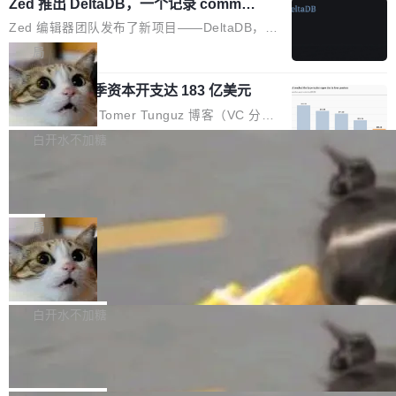
个小型数据库，应用天然按分片构建，单个数据
Zed 推出 DeltaDB，一个记录 commit
高价的三星折叠（三星Galaxy Z Fold8 Ultra / Z
之间所有操作的版本控制系统
库的竞争和爆炸半径问题在设计层面就被消除
Fold8 / Z Flip8）外，其余要么是中低端机器，
Zed 编辑器团队发布了新项目——DeltaDB，一
了。 闲置的 cell 会休眠到几乎不占资源。当 cel
例如iQOO Z11i、REDMI Note 17、REDMI No
个在 git commit 之间记录每一次编辑操作的版
局
l 迁移或唤醒时，新宿主从 S3 恢复 SQLite 数据
te 17 Pro、OPPO K15，要么是vivo X300 E这
本控制系统。目前处于 Early Access 阶段。 De
库继续执行。存储库是持久化的唯一真相...
样的次旗舰。 Galaxy Z Fold8 Ultra / Z Fold8 /
SpaceXAI 单季资本开支达 183 亿美元
ltaDB 的核心思路直接写在 landing page 最显
Z Flip8三款折叠屏新机均在7月22日发布，且全
眼的位置：「Software is made between com
根据风险投资人Tomer Tunguz 博客（VC 分
部搭载骁龙8 Elite Gen5 for Galaxy，它们本该
mits」——软件是在 commit 之间写出来的。git
析）披露的最新分析与第二季度业绩报告，Spac
白开水不加糖
是7月性...
只记录了你提交的最终状态，但真正的工作过程
eXAI在上个季度的总资本支出飙升至183.7亿美
——打字、删改、试错、agent 对话——都在 co
Meta 发布终端编程 Agent“Muse Cod
元。其中，绝大部分资金被直接用于 AI 领域，
e” 和 Muse Spark 1.2 模型
mmit 之间的空隙里丢失了。 DeltaDB 要做的就
金额高达158.3亿美元，这一单项投入已经逼近
Meta 今天发布了两款 AI 产品：Muse Code，
是把这段空隙补上。 回退到任何一次编辑：Delt
微软同期总资本开支的四成。 与亚马逊、Alpha
一个在终端里运行的编程 agent；Muse Spark
局
aDB 捕获 commit 之间的每一次操作，...
bet、微软以及 Meta 等传统科技巨头相比，Spa
1.2，驱动这个 agent 的新模型。一句话概括：
ceXAI的资金消耗速度尤为引人瞩目。然而，支
美团开源 LoHoSearch，用知识图谱校
你可以用 curl -fsSL https://dev.meta.ai/install.
准 AI 能力认知
撑庞大支出的资金来源却呈现出截然不同的面
sh | bash 安装一个能在大项目里自动规划、写
机器出题的前提，是让机器拥有全局视野。整个
貌。数据显示，微软和 Meta 主要依托充沛的经
代码、验证结果的 AI 终端工具。 据介绍，Muse
构建流程可以分为四个环节：建图 → 控制难度
白开水不加糖
营现金流来覆盖资本开支，其资本支出覆盖率分
Code 是 Meta 的编程 agent 产品。它和市场上
→ 质量把关 → 数据概览。
别达到155% 和106%;而SpaceXAI的经营现金
腾讯开源 UCL-MPComm 通信库
已有的终端编程 agent 在设计理念上有几个明显
流仅能覆盖资本开支的12...
的差异点。 异步后台 agent：Muse Code 有一
腾讯网平团队宣布开源了 UCL-MPComm 通信
个主 agent 循环，外加一组后台 agent。这些后