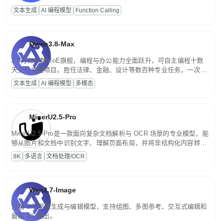
高并发、轻量化任务，适合日常对话、内容创作、基础 RAG、批量
文本生成
AI 编程模型
Function Calling
文案处理等普惠刚需场景。
Qwen3.8-Max
2.4万亿参数MoE旗舰，编程与办公能力全面跃升，可自主编程十数
天交付完整项目。胜任法律、金融、设计等数百种专业任务，一次对
话端到端交付生产级成果。原生视觉理解贯穿规划、执行与验证全流
文本生成
AI 编程模型
多模态
程，支持超长文档与长视频的深度语义解析。长程任务中自主规划与
闭环迭代，持续进化。
MinerU2.5-Pro
MinerU2.5-Pro是一款面向复杂文档解析与 OCR 场景的专业模型，能
够从图片和文档中识别文字、理解页面布局，并将非结构化内容转换
为便于存储、检索和二次处理的结构化结果。
8K
多语言
文档处理/OCR
Wan2.7-Image
万相 2.7 图像生成与编辑模型，支持组图、多图参考、交互式编辑和
最高 2K 输出。