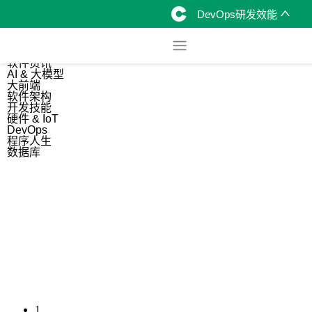
DevOps研发效能
综合
开源资讯
软件资讯
AI & 大模型
大前端
软件架构
开发技能
硬件 & IoT
DevOps
程序人生
数据库
1