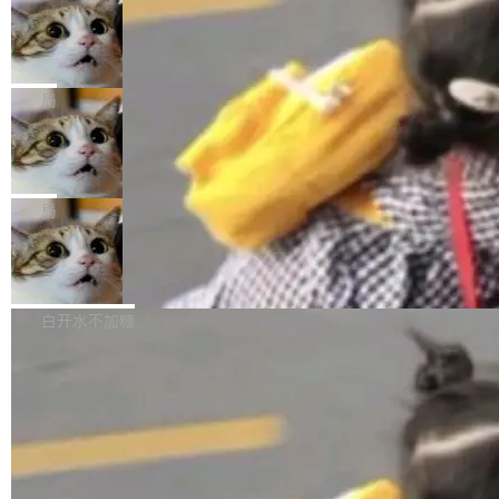
年。FFmpeg 社区最终选择用一个大版本的名
列表的数据匹配 —— 一项常规的数据处理任
没有拐弯抹角。他说中国正在赢得 AI 竞赛，而
字，留下了这份纪念。 雷霄骅曾是中国传媒大学
务，最终却产生了 180 万美元的账单，实际支出
当 AI agent 把源码变成了最好的扩展系
且按目前的速度，中国 AI 工具预计在今年底或
数字电视技术方向的博士生，长期从事视频、音
统，开发者工具必须开源
超出原定预算 860%。 更令人意外的是，该项目
2027 年就能追上美国前沿实验室的水平。 Dela
五年前，David Crawshaw 问过很多软件工程师
频技...
最终并未成功落地，而高额算力消耗持续运行长
ngue 把原因归结为一件事：开放协作。中国的
一个问题：你写过什么给自己用的程序？答案几
局
达 5 个月，公司直到财务对账时才察觉异常。这
AI 开发者在一个共享和协作的生态里加速迭代，
乎都是没有。工程师们整天用别人写的程序写程
意味着一个无人看管的 AI 程序，在近半年时间
而美国模型厂商在"闭门造车"。他的原话是 "buil
DeepSeek Harness 宣布内测邀请，全
序给别人用。偶尔有人自己写个博客系统、智能
里日夜不停地"烧钱"。 复盘显示，...
网最大规模开源 Agent 路演现场诞生
ding in silos"——各自为战，互不通气。 这个判
家居控制、家庭实验室，都算稀奇事。 Crawsh
一条内测招募帖，发出去的时候大概没人想到它
断从他嘴里说出来分量不同。Hugging Face 是
aw 是 Shelley 的作者，一个开源 AI coding age
会变成一场开源 Agent 生态的路演。 8月1日，
局
全球最大的开源 AI 平台，上面跑着上百万个模
nt。他最近在博客上写了一篇文章，核心论点很
DeepSeek Harness 团队负责人崔添翼（tiany
型。谁在开源赛道上领先，...
简单：开发者工具必须开源。 理由不是传统的自
商汤 SenseNova U1.5-Lite-Preview
i）在 X 上发帖： 「如果你是 Agent Harness 相
开源
由软件情怀，而是一个跟 AI agent 直接相关的
关开源项目的开发者，希望参加 DeepSeek Har
商汤科技宣布面向社区开源轻量级统一多模态模
技术判断。 两行 prompt 就能个性化任何软件 C
ness 的内测，可以回复或私信联系我。请附上
型的预览版本 SenseNova U1.5-Lite-Preview。
白开水不加糖
rawshaw 给出了两个 prompt。 第一个： "下载
GitHub id 以及开源代表作。」 DeepSeek 曾在
公告称，SenseNova U1.5-Lite-Preview并非简
某个软件的源码，在本地构建。修改 agent ...
官方招聘信息中写过一条简洁有力的公式：Mod
单的模型规模升级，而是基于 SenseNova U1
el + Harness = Agent。模型负责理解和推理，
的一次系统性迭代，不仅在同一架构中贯通视觉
Harness 负责把能力落到真实环境中——调用工
理解、推理、生成与编辑，还仅以 8B-MoT 的轻
具、读写文件、管理上下文、处理错误、完成闭
量大小，将能力推进到4K、更精细的真实质感、
环。崔添翼招人的标...
更复杂的视觉控制和可持续迭代编辑。 相比 U