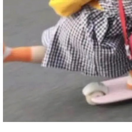
工具升级为企业的质量基础设施。 CIO面对的新
现实 过去两年，CIO们的焦虑清单上多了两项：
一是如何让大模型和智能体应用安全地从PoC走
向生产，二是如何让测试团队跟得上AI应用...
©OSCHINA(OSChina.NET)
京ICP备2025119063号