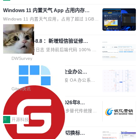
在 5 月发布了 Mythos 5...
wastnet 是一款完全自研、零第三方依赖的轻量
本、华清普智AI孵化器主办，汇聚近2000名产
Windows 11 内置天气 App 占用内存超
级 Java 网络应用框架，核心基于 JDK 原生 NI
业、学术、投资人士，集中展出近百项覆盖AI芯
过 1GB
O 构建 Reactor 多路复用模型，不依赖 Netty、
片、算力、模型、应用全链条创新项目，聚焦AI
Windows 11 内置天气应用，占用了超过 1GB
Tomcat 等任何第三方网络库。其 HTTP/2 协议
技术产业化落地与资本对接，呈现当前国内AI前
内存。 Notebookcheck 的测试发现这个数字
局
栈从 HPACK、Huffman 到 ALPN 均为自主实
沿技术突破与商业化最新进展。 活动围绕AI学术
时，反复确认了多次。不是 100MB，不是 500
现，在基准测试中与 Un...
研究与产业落地融合展开多维度研讨。星连资本
调问更新7.26~8.8 ：新增短信验证修
MB，是 1 个 G。一个显示天气的应用。 Windo
改，考试能力升级
创始合伙人张鸣晨表示，AI产业化是长期产融结
ws 内置应用臃肿早就是老话题了，但一款天气
DWSurvey 更新日志 坚持前后端代码 100% 开
合过程，早期优质技术项目需持续资本与产业资
应用占用内存就超过 1G 还是过于离谱——问题
源助力企业建设自主可控的问卷调研系统 官网地
DWSurvey
源赋能，助力创新从概念走向落地。现场青年学
出在 WebView2。微软的天气 App 本质上是一
址www.diaowen.net ➔ 源码下载Gitee 仓库 ➔
者、产业专家、投资人围绕AI前沿技术瓶颈、行
个嵌在 Edge WebView 里的网页。它不是一个
勾股 OA v6.0.2 已经发布，企业办公系
本次更新新增短信验证修改已答问卷功能，提升
业固有认知重构等议题展开跨界对话，聚焦行业
统
「应用」，它是一个运行在浏览器引擎里的网
答卷安全性；同时升级考试能力，完善填空题判
勾股 OA v6.0.2 已经发布。 勾股 OA 办公系统
真实痛点与突破方向...
页，外面套了一层 Windows 的壳。 WebView2
分、防切屏等功能体验，并优化多项产品细节，
是一款简单实用的开源的企业办公系统。系统集
Gitee快讯
本身就是个内存大户。它加载了完整的 Edge 渲
提升整体使用体验。 新增功能 01. 新增验证手
成了系统设置、附件管理、人事管理、行政管
染引擎，包括 JavaScript 引擎...
机号后查看、修改已答问卷功能 02. 新增填空题
942亿赛道如何选对伙伴？2026年8月G
理、消息管理、资产管理、企业公告、知识网
EO公司推荐
判分功能 03. 添加协作管理员支持树形结构选择
盘、审批流程设置、办公审批、工作计划、工作
当DeepSeek、豆包等大模型逐步替代传统搜索
体验优化与修复 •页面与体验优化 优化工作台首
汇报、工作日志、日常办公、财务管理、客户管
成为用户获取信息的主要入口,品牌竞争的逻辑变
开
开源科技
页 UI 展示效果，提升页面使用体验。 优化防切
理、合同管理、项目管理、任务管理等功能模
了:不再是争抢关键词排名,而是想办法进入AI脱
屏提醒规则，调整为每次切屏均触发提示，提升
块。系统简约，易于功能扩展，方便二次开发，
任意网页划词 AI 问答：不用切换标签页
口而出的那个答案。"GEO公司推荐"这个搜索词