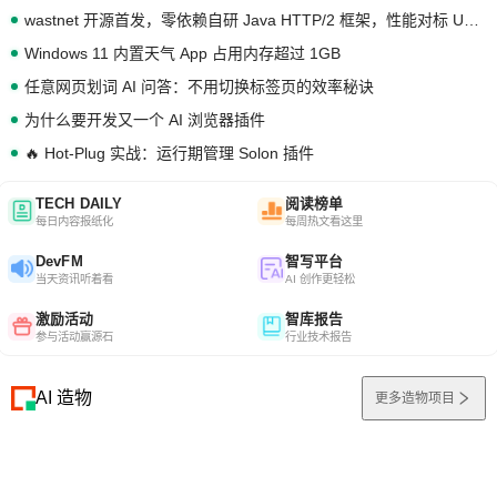
wastnet 开源首发，零依赖自研 Java HTTP/2 框架，性能对标 Undertow !
Windows 11 内置天气 App 占用内存超过 1GB
任意网页划词 AI 问答：不用切换标签页的效率秘诀
为什么要开发又一个 AI 浏览器插件
🔥 Hot-Plug 实战：运行期管理 Solon 插件
TECH DAILY
阅读榜单
每日内容报纸化
每周热文看这里
DevFM
智写平台
当天资讯听着看
AI 创作更轻松
激励活动
智库报告
参与活动赢源石
行业技术报告
AI 造物
更多造物项目