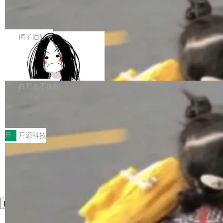
AI 数据基础加速融合，为实时数据基础设施的发
Solon I18n：三种解析器，零样板代码
年4月以来，Grokipedia 页面更新功能基本停
展开启新的篇章。
滞，过去三个月内没有任何条目完成更新，用户
如果你在 Spring Boot 里做过国际化，流程大概
提交的编辑请求也长期处于待处理状态。 Groki
是这样的：配 MessageSource 的 Bean、写 R
梅子酒好吃
pedia 于去年底上线，定位为由人工智能生成内
eloadableResourceBundleMessageSource、
容的百科平台，被马斯克视为传统众包百科网站
Apache Doris 4.1 全面增强 Iceberg：
声明 LocaleResolver、注册 LocaleChangeInt
支持 UPDATE、MERGE INTO 与 Iceb
维基百科的替代方案。Lawfare 调查发现，无论
erceptor…五六步之后才能看到第一行翻译文
Apache Doris 4.1 要补齐的，正是缺失的那一
erg V3
热门页面还是低关注度页面，均未出现近期更
本。 Solon 换了个方式。整个 i18n 模块围绕三
半。在已有查询能力的基础上，Doris 进一步支
白开水不加糖
新，相关问题并非局限于特定领域，而是在不同
个解析器、一个注解、一个工具类展开——没有
持了 UPDATE、DELETE、MERGE INTO 等数
主题和访问量页面中普遍存在。 调查人员最初认
XML、没有拦截器注册、没有样板配置。 资源
Testin XAgent：CIO智能测试落地指南
据修改操作、完整的表结构管理与分区演进，以
为，Grokipedia可能只是限...
文件的约定 把文件放到 resources/i18n/ 下： r
及 rewrite_data_files、expire_snapshots 等日
7月30日，TiD2026质量竞争力大会在北京中关
esources/i18n/messages.properties ...
常维护操作，并完整支持 Iceberg V3 格式。
村国家自主创新示范区会议中心开幕。本届大会
开
开源科技
由中关村智联软件服务业质量创新联盟主办，以
“智构可信·质创未来——AI原生时代的质量新范
式”为主题，直面AI从实验室走向规模化产业落地
的核心质量命题。会上，《2026智能研发生产力
工具选型手册》发布，Testin云测的Testin XAge
nt智能测试系统入选AI测试领域代表产品。对CI
O而言，这提示了一个转变：AI测试正在从效率