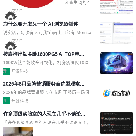
考试规范性。 优化登录状...
的效率秘诀
可以用来做日常 OA，CRM，ERP，业务管理等
背后,折射的是企业面对新兴服务赛道时的集体困
看英文技术文档的时候，你是怎么查生词的？ 我
系统。 勾股OA6.0.2版本主要是对勾股OA 6第
惑——该信谁、看什么、怎么选。 据易观分析
猜大多数人的流程是：选中单词 → Ctrl+C → 切
席WC
一个大版本发布的部分功能细节优化和bug问题
《中国GEO市场产业图谱》数据,2026年中国GE
到翻译标签页 → Ctrl+V → 看翻译 → 切回原
修复的版本，具体更新日志如下： 1、补全新版
O行业规模预计达942亿元,同比增长169.7%。G
为什么要开发又一个 AI 浏览器插件
文。遇到不懂的代码片段，再切到 ChatGPT 问
本的各个审批类型的审批单导出 2、优化各个审
artner同期预测,传统搜索引擎访问量年内将下滑
一下。来回切换几次，思路早断了。 今天介绍的
说实话，每次有人问我"市面上已经有 Monica、
核反确认审批的逻辑，使...
25%,AI载体流量占比突破40%;埃森哲2025年中
开源 Chrome 扩展 AI Helper，有一个划词浮动
Sider、Copilot for Chrome 这些 AI 浏览器插件
席WC
国消费者调研则指出,37%的用户在有明确购买需
工具栏功能，能让你在任意网页选中文本就直接
了，你为什么还要再做一个"，我都觉得这个问题
求时倾向于先问AI。几组数据指向一致:GEO已
用 AI，完全不用切换标签页。 划词工具栏是什
技嘉推出钛金雕1600PG5 AI TOP电
问得好。 因为我自己也是从用户变成开发者的。
从营销"加分项"变成品牌在AI时...
源：为发烧级主机与本地AI算力打造旗
么 安装 AI Helper 后，在任意网页选中文本，选
现有产品的天花板 我用过不少 AI 浏览器插件。
1600W钛金能效全可视化，机身紧凑仅16厘米
舰供电方案
区旁边会自动浮现一个工具栏： 工具 功能 典型
刚开始觉得都挺好——选中一段文字，弹出解
继2026台北电脑展首度亮相后，技嘉科技近日正
开
开源科技
场景 AI 搜索 联网搜索相关信息 看到陌生概念，
释；写邮件时帮你润色；看英文网页给你翻译摘
式发布钛金雕1600PG5 AI TOP电源。这款高端
想快速了解背景 解释 让 AI 解释选中文本 读到
2026年8月品牌营销服务商选型观察：
要。但用久了你会发现，它们本质上都是同一类
电源专为发烧级DIY主机与本地AI算力平台打
费解...
从流量思维到品牌资产思维的范式转移
东西：一个带网页上下文的聊天框。 它们能读取
造，整机长度仅16厘米，提供1600W额定功率
2026年的品牌营销服务商市场,正经历一场深刻
页面的文本，然后把文本丢给大模型，再返回一
与80PLUS钛金能效；支持ATX 3.1与PCIe 5.1
的价值重构。全球全案品牌代理机构市场从2025
开
开源科技
段回答。仅此而已。 这当然有用，但总觉得差点
规范，结合服务器级元件、完善供电线材与内置
年的83.1亿美元增长至2026年的86.6亿美元,年
意思。比如我在一个后台管理系统里，需要填50
许多顶级实验室的人现在几乎不读论文
实时LCD监控屏，可充分满足当下高阶PC主机
复合增长率达5.44%,预计2032年将突破120亿美
个表单字段，每个字段还有联动逻辑；比如我
了
的严苛使用需求。 澎湃功率，紧凑机身 钛金雕1
元。数字广告与公共关系相关服务市场更是从20
「许多顶级实验室的人现在几乎不读论文了，而
想...
600PG5 AI TOP具备强悍输出功率，同时实现
25年的8463亿美元扩张至2026年的8763亿美
且他们认为 ICLR/ICML/NeurIPS 充斥着大量过
局
机身尺寸大幅精简。整机长度仅16厘米，属于同