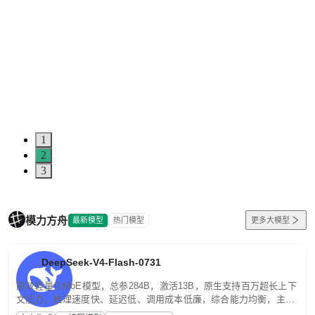
1
2
3
模力方舟
最新模型
热门模型
更多大模型
DeepSeek-V4-Flash-0731
高效轻量化MoE模型，总参284B，激活13B，原生支持百万超长上下
文能力。推理速度快、延迟低、调用成本低廉，综合能力均衡，主打
高并发、轻量化任务，适合日常对话、内容创作、基础 RAG、批量