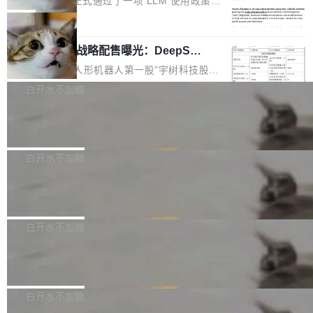
Rust 语言项目正式通过了一项 LLM 使用政策，
步了解开源鸿蒙在智能...
2.75 亿次，全年预计 140 亿次。GitHub...
5% RHAE Best@1，超过了 ARC 报告的人类专
覆盖 rust-lang/rust 单一仓库的代码贡献。这不
局
家基线 95.4%。 不是又一个 coding agent 包装
是项目级别的官方立场，目前由五个团队采纳，
器 Prime Agent 的架构和市面上大多数 coding
宇树科技 IPO 战略配售曝光：DeepSe
但它可能是主流开源项目中关于 AI 辅助贡献最
ek 获配 93.3 万股，锁定 36 个月
agent 有本质区别。大多数 agent harness 的设
细致的一份规则。 政策的核心只有一句话：LLM
8月6日晚间，“人形机器人第一股”宇树科技股份
计是基于早期模型的能力—...
可以用来分析、提炼、审阅、建议，但不能用来
有限公司披露IPO发行价格及战略配售结果，杭
白开水不加糖
创作。 具体来说，LLM 生成的代码可以提交，
州深度求索人工智能基础技术研究有限公司（De
Docker 29.7.2 发布
但必须满足五个条件：预先安排、非关键、高质
epSeek）获配93.3399万股，按150.8元/股发行
量、充分测试、充分审查，并且必须披露。LLM
价格计算，认购金额约1.41亿元，股份锁定期为
Docker 29.7.2 现已发布，具体更新内容如下：
不得生成涉及安全性的关键变更，除非作者本身
36个月。 公告显示，本次宇树科技战略配售对
Bug fixes and enhancements 修复多次传递同
白开水不加糖
就是领域专家。即使如此，政策也"强烈不建
象主要包括长期投资机构、与公司业务具有战略
一环境变量时，docker service create和docker
议"这么做。 对于不披露的情况，审核者可以直
Apache Fluss 毕业成为顶级项目
合作关系或长期合作愿景的大型企业、科创板保
service update会发生 panic 的问题。docker/cl
接关闭 PR，无需解释。 政策作者 Jynn Ne...
荐人跟投子公司，以及公司高级管理人员和核心
i#7145 修复了 Docker Engine 29.7.0 中引入的
今年 7 月，Apache Fluss 的毕业提案在 Apach
员工参与设立的专项资产管理计划。其中，Dee
一个回归问题，该问题导致拉取镜像时会拒绝包
e 孵化器项目管理委员会（IPMC）投票中获得
白开水不加糖
pSeek作为与宇树科技具备战略合作关系的企
含绝对 hardlink 目标的镜像（此类镜像由某些镜
全票通过，随后获 Apache 软件基金会董事会批
业，获配股份数量占本次发行数量的2.31%。 除
像构建工具生成）。moby/moby#53305 修复了
马斯克 AI 百科项目 Grokipedia 被曝数
准。今天，Apache 软件基金会正式宣布 Apach
DeepSeek外，腾讯旗下上海启善投资有限公司
月未更新
Docker Engine 29.7.0 中引入的一个回归问
e Fluss 孵化毕业，成为 Apache 顶级项目（TL
埃隆·马斯克推出的AI百科项目 Grokipedia 被曝
获配9...
题，该问题可能导致在旧版 Linux 内核...
P）！这一里程碑不仅标志着 Fluss 迈入新的发
长期停止内容更新，未能实现其作为“AI版维基百
白开水不加糖
展阶段，也将进一步推动流式存储、实时湖仓与
科”替代品的目标。 据 Lawfare 最新调查，自今