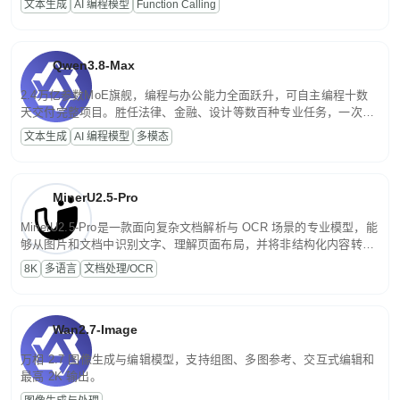
文本生成
AI 编程模型
Function Calling
文案处理等普惠刚需场景。
Qwen3.8-Max
2.4万亿参数MoE旗舰，编程与办公能力全面跃升，可自主编程十数
天交付完整项目。胜任法律、金融、设计等数百种专业任务，一次对
话端到端交付生产级成果。原生视觉理解贯穿规划、执行与验证全流
文本生成
AI 编程模型
多模态
程，支持超长文档与长视频的深度语义解析。长程任务中自主规划与
闭环迭代，持续进化。
MinerU2.5-Pro
MinerU2.5-Pro是一款面向复杂文档解析与 OCR 场景的专业模型，能
够从图片和文档中识别文字、理解页面布局，并将非结构化内容转换
为便于存储、检索和二次处理的结构化结果。
8K
多语言
文档处理/OCR
Wan2.7-Image
万相 2.7 图像生成与编辑模型，支持组图、多图参考、交互式编辑和
最高 2K 输出。