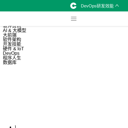
DevOps研发效能
综合
开源资讯
软件资讯
AI & 大模型
大前端
软件架构
开发技能
硬件 & IoT
DevOps
程序人生
数据库
1