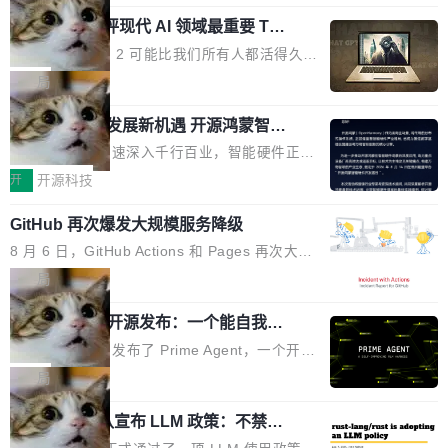
元。数字的背后是一个清晰的事实——品牌对专
度宣传和欺诈。」 OpenAI 研究员 Keller Jorda
功率段机身尺寸十分紧凑的1600W电源产品。小
业化营销服务的需求从未如此迫切。 但市场扩容
xAI 前工程师评现代 AI 领域最重要 Top
n 这条推文引发了广泛讨论。他不是在说风凉
巧机身有效提升市面主流标准A...
3 开源项目
的同时,服务商的竞争逻辑正在改变。2026年Top
话，他是说出了一个圈内人尽皆知但很少公开捅
Flash Attention 2 可能比我们所有人都活得久。
Agency年度合辑的观察指出,“产品”这个离消费
破的事实。 Jordan 随后补充了一句软化声明：
这句话不是来自某个技术博客，而是出自 Hieu
局
者最近的载体,在整个品牌营销层面的权重显著变
「我不认为这些会议上大部分论文都在过度宣传
Pham 的一条推文。Hieu Pham 是谁？他是 xAI
高了。全域营销服务商的竞争正在从规模转向深
或造假。问题是，作为读者，如果你筛选出那些
共商智能硬件发展新机遇 开源鸿蒙智能
的早期工程师之一，在 Grok 训练基础设施团队
度,案例厚度、全域覆盖、多线协同...
硬件开发者日杭州站即将举行
看起来最令人兴奋的论文，那它们大部分都是过
工作过。近日他在 X 上发了一条帖子，列出了他
随着万物智联加速深入千行百业，智能硬件正从
度宣传的。」 这才是真正的痛点。不是所有论文
认为现代 AI 领域最重要的三个开源项目。 第一
单点设备迈向智能化、网联化、协同化发展。作
开
开源科技
都有问题，是最吸引眼球的那批论文最有问题。
个名字毫无悬念：Flash Attention 2。 Hieu 的
为面向全场景、跨终端的分布式操作系统，开源
他引用的帖子来自 Mathew Shen，一位 ICLR 2
理由很具体。FA 系列不需要解释，但 FA2 是他
GitHub 再次爆发大规模服务降级
鸿蒙通过统一技术底座和分布式能力，为不同类
026 的读者：「看了篇 ...
认为最重要的一个——复杂度恰到好处，刚好能
型智能设备的开发、连接与互联提供关键支撑，
8 月 6 日，GitHub Actions 和 Pages 再次大规
驱动你去学 CuTe，但还没被那些"邪恶的" Hopp
也为产业链企业探索产品创新与商业增长打开新
模服务降级，Actions 完全不可用超过 5 小时，
局
er++ 优化所淹没，足够容易修改和适配。 更关
的空间。 8月14日，开源鸿蒙智能硬件开发者日
webhook 停发，连自托管 runner 也因调度层故
键的是 FA2 的持久性...
（OHDD：OpenHarmony Hardware Develope
Prime Agent 开源发布：一个能自我改
障无法工作。Pages、Copilot code review、C
进的编程 Agent，ARC-AGI 3 超越人类
r Day）将在杭州启航。活动面向智能硬件产业
opilot coding agent 全部受影响。从检测到完全
Prime Intellect 发布了 Prime Agent，一个开源
专家基线
链企业和开发者，邀请行业专家与资深技术顾
恢复，大约 12 小时。 这是 2026 年 8 月的第六
的编程 Agent Harness，核心设计围绕两个抽
局
问，围绕开源鸿蒙技术能力、设备适配、芯片适
起事故，其中四起与 AI/Copilot 服务相关。 Git
象：Recursive Language Model（RLM）和 C
配、功耗与稳定性调优、兼容性测评及统一互联
Hub 员工 kdaigle 在 HN 讨论中贴出了一组数
Rust 项目团队宣布 LLM 政策：不禁
ontinual Harness。在 ARC-AGI 3 基准测试
等内容展开系统讲解和实战交流，帮助企业进一
止，但你要承认哪些代码不是你写的
据：2025 年全年 10 亿次 commit。现在，每周
上，Prime Agent + Opus 5 的组合达到了 95.