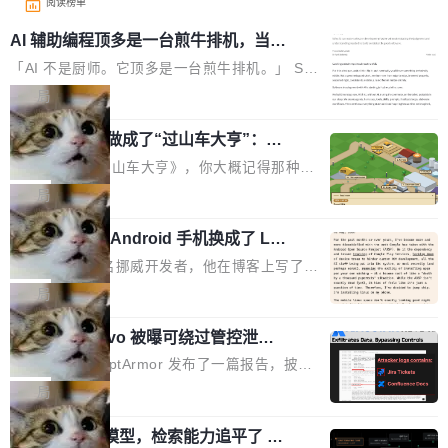
阅读榜单
AI 辅助编程顶多是一台煎牛排机，当不
了厨师
「AI 不是厨师。它顶多是一台煎牛排机。」 Ser
hii Sydorets 写了一篇博客，把 AI 辅助编程比作
局
煎牛排——任何人都能把肉扔进锅里弄熟，但要
他把芯片制造做成了“过山车大亨”：一
稳定产出真正好的结果，需要真正的理解。机器
个浏览器里的半导体工厂
能按食谱重复操作、规模化产出，但它不知道你
如果你玩过《过山车大亨》，你大概记得那种俯
脑子里到底想要什么，除非你把想法翻译成明确
瞰视角——小人在公园里走来走去，游乐设施运
局
的需求。 文章的核心论点很简单：AI 让你更
转着，一切都在你的注视下运行。现在想象同样
快，但快不等于好。 它能自动化重复劳动、生成
一名开发者将 Android 手机换成了 Lin
的视角，但公园里不是过山车，而是一座完整的
ux，称“AOSP 已死”
代码起点、解释逻辑，但它经常自信地给出错误
芯片制造工厂。 这就是 Chip Tycoon。 一个黄
Runarcn 是一名挪威开发者，他在博客上写了一
结果——「一块焦炭，上面放了一枝百里香，然
色的小车载着一片硅晶圆，穿过 20 栋建筑，从
篇文章，标题很直白：《I'm switching my phon
局
后告诉你这是三分熟。」 判断力仍然是不可替代
石英砂一路走到封装好的芯片。晶圆在每一站都
e from Android to Linux》。 他的核心论点很简
的。AI「不能替你定义什么是好，不能决定哪些
会发生肉眼可见的变化——长晶体、抛光、涂光
Atlassian Rovo 被曝可绕过管控泄露 J
单：AOSP（Android Open Source Project）
取舍可以接受」，也看不出来什么时候结果在技
ira 和 Confluence 数据，厂商两个月没
刻胶、蚀刻、离子注入、铜互联。公园中央是一
已经死了。不是技术上死了，而是作为一个真正
安全公司 PromptArmor 发布了一篇报告，披露
术上正确、但方向完...
回复
个环形路线，因为芯片制造需要把光刻流程重复
的开源项目死了。Google 把越来越多的核心功
Atlassian 的 AI agent Rovo 存在严重的数据泄
局
大约 60 次，每次一层。动画里简化为 4 圈。 整
能从 AOSP 移到了闭源的 Google Play Service
露漏洞：攻击者可以通过 indirect prompt inject
个项目只有一个 HTML 文件。没有构建步骤，没
s 里，设备树和内核源码被厂商锁死，你能看到
一个 4B 开源模型，检索能力追平了 G
ion（间接提示注入）窃取整个 Atlassian 租户内