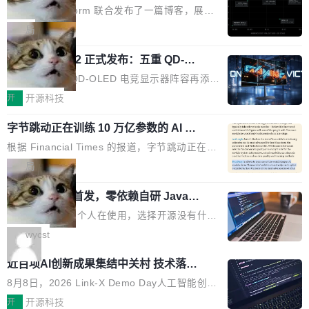
有依赖，没有网络请求。屏幕上每个形状都是 C
PT-5.6 Sol，成本降到 1/100
代码但你改不了，改了也刷不进去。 为什么 AO
的 Jira 工单和 Confluence 文档，全程不需要任
Neon 和 Castform 联合发布了一篇博客，展示
anvas 上纯手...
SP 不够用了 Runarcn 列举了几条他离开 Andro
何人工审批。 更值得注意的是，这个漏洞在 5
了一个惊人的结果：一个 4B 参数的开源模型，
局
id 的具体理由： Google Pla...
月 23 日就报告给了 Atlassian，两个多月过去
经过 RL 后训练之后，在检索任务上的准确率追
了，公司除了表示"感谢"并分配了一个 case nu
技嘉 GO27Q32 正式发布：五重 QD-OL
平了 GPT-5.6 Sol，但每次请求的成本只有对方
ED 面板加持，320Hz 极速与影院级画
mber 之外，再没有任何实质性回应。Rovo 至
的 1/100。 具体来说，GPT-5.6 Sol 做一次典型
技嘉科技旗下 QD-OLED 电竞显示器阵容再添旗
面兼得
今仍处于漏洞未修复状态。 攻击链路 攻击链并
的多轮搜索请求需要超过 10 秒，端到端成本约
舰新作。GO27Q32 将于 2026 年 9 月 15 日正
开
开源科技
不复杂。 受害者给 Rovo 提了一个正...
0.03 美元。对于需要反复搜索的 agent 工作流
式上市，以 27 英寸 QHD 分辨率、三星显示 Pe
来说，这个速度和成本都"高得让人没法用"。而
字节跳动正在训练 10 万亿参数的 AI 模
nta Tandem 五重发光架构为核心，为高端玩家
型
4B 开源模型在推理速度上快了几个数量级，成
打造速度与画质不妥协的沉浸体验。 GO27Q32
根据 Financial Times 的报道，字节跳动正在训
本低了两三个数量级。 问题在于，小模型开箱即
搭载三星最新 QD-OLED 面板，采用 5 层串联
练一个 10 万亿参数的 AI 模型，目前处于预训练
局
用时的检索能力确实远不如闭源前沿模型。差距
式发光结构，并装配全新 ObsidianShield 抗反
阶段。 10 万亿是什么概念？Anthropic 目前最
在哪？就在 RL 后训练。 从 RAG 到 agentic...
射镀膜，黑阶表现提升可达40%，并将表面硬度
wastnet 开源首发，零依赖自研 Java H
大的模型 Mythos 5 约 8 万亿参数。DeepSeek
TTP/2 框架，性能对标 Undertow !
由2H升級至3H，画面对比度与强度都提升的同
V4-Pro 是 1.6 万亿。月之暗面的 Kimi K3 是 2.
这个项目一直是个人在使用，选择开源没有什么
时还具有 320Hz 刷新率与 0.03ms GTG 灰阶响
8 万亿。美团 LongCat-2.0 是 1.6 万亿。字节
动机理由，就是想开源了，如果非要说一个，那
wycst
应时间，从源头消除拖影与动态模糊。 1.突破 O
跳动的这个未命名模型，直接跳到了 10 万亿。
就是它多少弥补了国产 Java 自研 HTTP/2 框架
LED 画质局限，暗部细节...
近百项AI创新成果集结中关村 技术落地
预训练通常需要 3 到 6 个月，之后还有微调阶
这块空白——放眼国产 Java 生态，能拿出手的
与产业迭代提速
段。按这个时间线，最早可能在 2026 年底或 2
HTTP/2 网络框架，要么闭源，要么底层建立在
8月8日，2026 Link-X Demo Day人工智能创新
027 年初发布。 这个节点很微妙。Anthropic 刚
Netty 之上，真正自研的 Java 实现几乎没有。
项目展在北京中关村举办。本次活动由星连资
开
开源科技