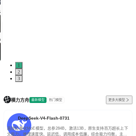
1
2
3
模力方舟
最新模型
热门模型
更多大模型
DeepSeek-V4-Flash-0731
高效轻量化MoE模型，总参284B，激活13B，原生支持百万超长上下
文能力。推理速度快、延迟低、调用成本低廉，综合能力均衡，主打