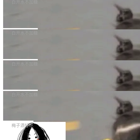
可以用来分析、提炼、审阅、建议，但不能用来
有限公司披露IPO发行价格及战略配售结果，杭
白开水不加糖
创作。 具体来说，LLM 生成的代码可以提交，
州深度求索人工智能基础技术研究有限公司（De
Docker 29.7.2 发布
但必须满足五个条件：预先安排、非关键、高质
epSeek）获配93.3399万股，按150.8元/股发行
量、充分测试、充分审查，并且必须披露。LLM
价格计算，认购金额约1.41亿元，股份锁定期为
Docker 29.7.2 现已发布，具体更新内容如下：
不得生成涉及安全性的关键变更，除非作者本身
36个月。 公告显示，本次宇树科技战略配售对
Bug fixes and enhancements 修复多次传递同
白开水不加糖
就是领域专家。即使如此，政策也"强烈不建
象主要包括长期投资机构、与公司业务具有战略
一环境变量时，docker service create和docker
议"这么做。 对于不披露的情况，审核者可以直
合作关系或长期合作愿景的大型企业、科创板保
Apache Fluss 毕业成为顶级项目
service update会发生 panic 的问题。docker/cl
接关闭 PR，无需解释。 政策作者 Jynn Ne...
荐人跟投子公司，以及公司高级管理人员和核心
i#7145 修复了 Docker Engine 29.7.0 中引入的
今年 7 月，Apache Fluss 的毕业提案在 Apach
员工参与设立的专项资产管理计划。其中，Dee
一个回归问题，该问题导致拉取镜像时会拒绝包
e 孵化器项目管理委员会（IPMC）投票中获得
白开水不加糖
pSeek作为与宇树科技具备战略合作关系的企
含绝对 hardlink 目标的镜像（此类镜像由某些镜
全票通过，随后获 Apache 软件基金会董事会批
业，获配股份数量占本次发行数量的2.31%。 除
像构建工具生成）。moby/moby#53305 修复了
马斯克 AI 百科项目 Grokipedia 被曝数
准。今天，Apache 软件基金会正式宣布 Apach
DeepSeek外，腾讯旗下上海启善投资有限公司
月未更新
Docker Engine 29.7.0 中引入的一个回归问
e Fluss 孵化毕业，成为 Apache 顶级项目（TL
埃隆·马斯克推出的AI百科项目 Grokipedia 被曝
获配9...
题，该问题可能导致在旧版 Linux 内核...
P）！这一里程碑不仅标志着 Fluss 迈入新的发
长期停止内容更新，未能实现其作为“AI版维基百
白开水不加糖
展阶段，也将进一步推动流式存储、实时湖仓与
科”替代品的目标。 据 Lawfare 最新调查，自今
AI 数据基础加速融合，为实时数据基础设施的发
Solon I18n：三种解析器，零样板代码
年4月以来，Grokipedia 页面更新功能基本停
展开启新的篇章。
滞，过去三个月内没有任何条目完成更新，用户
如果你在 Spring Boot 里做过国际化，流程大概
提交的编辑请求也长期处于待处理状态。 Groki
是这样的：配 MessageSource 的 Bean、写 R
梅子酒好吃
pedia 于去年底上线，定位为由人工智能生成内
eloadableResourceBundleMessageSource、
容的百科平台，被马斯克视为传统众包百科网站
Apache Doris 4.1 全面增强 Iceberg：
声明 LocaleResolver、注册 LocaleChangeInt