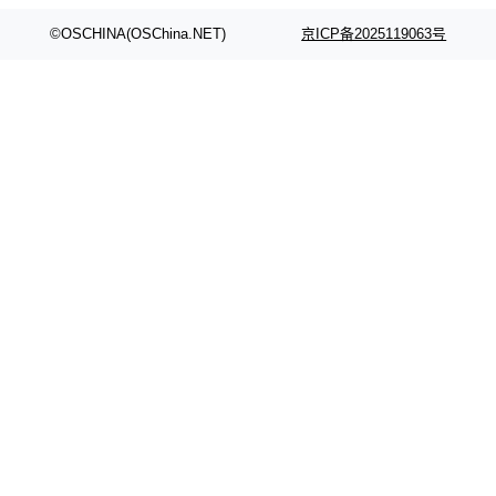
颈。 代码仓深度理解服务（以下简称" CodeBas
的账号密码进入A集群，输入了一条被程序员圈
e深度理解服务"）是华为云码道（CodeA...
称为"删库跑路"的命令——最高管理员权限、无
©OSCHINA(OSChina.NET)
京ICP备2025119063号
需确认、强制递归删除。17个小时后，运维人员
发现异常并中止进程时，89TB数据已经没了。
删掉的是AI游戏部门的全部开发文件，包括公司
自研的多个文生3D和...