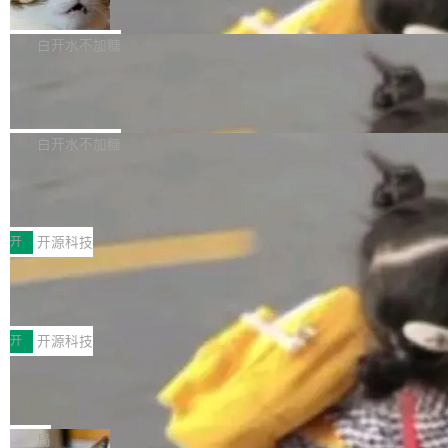
准 AI 能力认知
撑庞大支出的资金来源却呈现出截然不同的面
sh | bash 安装一个能在大项目里自动规划、写
机器出题的前提，是让机器拥有全局视野。整个
貌。数据显示，微软和 Meta 主要依托充沛的经
代码、验证结果的 AI 终端工具。 据介绍，Muse
构建流程可以分为四个环节：建图 → 控制难度
白开水不加糖
营现金流来覆盖资本开支，其资本支出覆盖率分
Code 是 Meta 的编程 agent 产品。它和市场上
→ 质量把关 → 数据概览。
别达到155% 和106%;而SpaceXAI的经营现金
已有的终端编程 agent 在设计理念上有几个明显
腾讯开源 UCL-MPComm 通信库
流仅能覆盖资本开支的12...
的差异点。 异步后台 agent：Muse Code 有一
腾讯网平团队宣布开源了 UCL-MPComm 通信
个主 agent 循环，外加一组后台 agent。这些后
库，并将作为transport接入Mooncake TENT。
白开水不加糖
台 agent...
该通信库针对AI Memory池化场景的数据传输需
CoStrict入选工信部2025人工智能应用
求进行了深度优化，能够实现数据中心内大规模
典型案例
计算节点间多种内存类型的高性能通信。 UCL-
近日，工信部科技司公示《2025人工智能应用典
MPComm将作为一种传输引擎接入Mooncake T
型案例入选名单》，深信服“面向企业研发场景的
开
开源科技
ENT，实现零拷贝传输性能提升30%、非零拷贝
开源 AI 编程平台 CoStrict 应用”凭借卓越的技术
深信服AI算力网关入选工信部人工智能
传输性能最高提升5倍。UCL-MPComm底层基
创新与落地成效成功入选。 全链路私有化部署，
应用典型案例！
于自研UCL-Engine通信引擎，后续腾讯网平将
助力企业AI研发安全落地 当前，越来越多企业已
前不久，工业和信息化部正式发布《2025年人工
持续开源更多基于UCL-Engine的高性能通信组
经开始引入 AI Coding 工具，通过调用公有云模
智能应用典型案例名单》，集中展示人工智能在
开
开源科技
件。 腾讯网平团队在UCL-MPComm中实现了一
型或企业内部部署模型提升研发效率。但随着 AI
各领域的应用成果，覆盖技术底座、行业赋能、
个独立于业务线程的全局通信引擎（Engine），
Coding 从个人辅助工具逐步走向团队级、组织
Jeff Dean 离开 Google：一个时代的结
产品应用、支撑保障、专题等五大方向。深信服
并实...
束，一个实验室的开始
级应用，企业在规模化落地过程中，对安全性、
AI算力网关（AI创新平台）成功入选！ 随着各行
Google 员工编号 20。MapReduce 作者之一。
可控性和代码质量提出了更高要求。 首先是数据
各业的Agent走向规模化建设，算力构成形态逐
Bigtable 作者之一。TensorFlow 的作者之一。
局