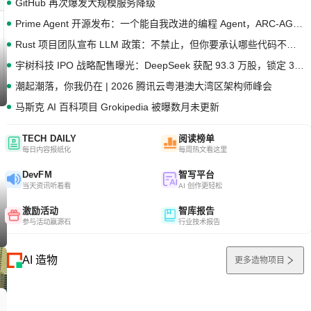
GitHub 再次爆发大规模服务降级
Prime Agent 开源发布：一个能自我改进的编程 Agent，ARC-AGI 3 超越人类专家基线
Rust 项目团队宣布 LLM 政策：不禁止，但你要承认哪些代码不是你写的
宇树科技 IPO 战略配售曝光：DeepSeek 获配 93.3 万股，锁定 36 个月
潮起潮落，你我仍在 | 2026 腾讯云粤港澳大湾区架构师峰会
马斯克 AI 百科项目 Grokipedia 被曝数月未更新
TECH DAILY
阅读榜单
每日内容报纸化
每周热文看这里
DevFM
智写平台
当天资讯听着看
AI 创作更轻松
激励活动
智库报告
参与活动赢源石
行业技术报告
AI 造物
更多造物项目