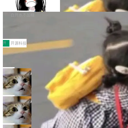
支持 UPDATE、MERGE INTO 与 Iceb
维基百科的替代方案。Lawfare 调查发现，无论
erceptor…五六步之后才能看到第一行翻译文
Apache Doris 4.1 要补齐的，正是缺失的那一
erg V3
热门页面还是低关注度页面，均未出现近期更
本。 Solon 换了个方式。整个 i18n 模块围绕三
半。在已有查询能力的基础上，Doris 进一步支
白开水不加糖
新，相关问题并非局限于特定领域，而是在不同
个解析器、一个注解、一个工具类展开——没有
持了 UPDATE、DELETE、MERGE INTO 等数
主题和访问量页面中普遍存在。 调查人员最初认
XML、没有拦截器注册、没有样板配置。 资源
Testin XAgent：CIO智能测试落地指南
据修改操作、完整的表结构管理与分区演进，以
为，Grokipedia可能只是限...
文件的约定 把文件放到 resources/i18n/ 下： r
及 rewrite_data_files、expire_snapshots 等日
7月30日，TiD2026质量竞争力大会在北京中关
esources/i18n/messages.properties ...
常维护操作，并完整支持 Iceberg V3 格式。
村国家自主创新示范区会议中心开幕。本届大会
开
开源科技
由中关村智联软件服务业质量创新联盟主办，以
让非法状态不可表示：一篇关于 ADT
“智构可信·质创未来——AI原生时代的质量新范
的帖子在 Reddit 火了
式”为主题，直面AI从实验室走向规模化产业落地
有一种东西，一旦用过就回不去了。Alex Fedos
的核心质量命题。会上，《2026智能研发生产力
eev 管它叫"软件设计的基石"。 他说的东西不新
局
工具选型手册》发布，Testin云测的Testin XAge
鲜——代数数据类型（ADT），尤其是和类型
Cloudflare 开源内部企业 AI 平台 Clou
nt智能测试系统入选AI测试领域代表产品。对CI
（sum type）。但他说清楚了一件事：这不是类
dflare OS
O而言，这提示了一个转变：AI测试正在从效率
型系统的学术体操，是日常编码的思维方式。 文
Cloudflare 发布了一个开源项目 Cloudflare O
工具升级为企业的质量基础设施。 CIO面对的新
章从一个简单的例子切入。一个网站的深色主题
S。如果你只看官方博客，你会觉得这是又一
局
现实 过去两年，CIO们的焦虑清单上多了两项：
设置，如果用布尔值 + 可空字段来表示——bool
个"AI 知识库 + 聊天机器人"——每个大厂都在
一是如何让大模型和智能体应用安全地从PoC走
Deno 团队开源 Celld，可自托管的分
ean 表示是否可切换，nullable 的默认模式、浅
做，没什么新鲜的。 但 Kenton Varda 在 Twitte
向生产，二是如何让测试团队跟得上AI应用...
布式 Durable Objects
色方案、深色方案——会产生大量无意义的组
r 上把事情说清楚了： 今天我们发布了 Cloudfla
Ryan Dahl 领导的 Deno 团队推出了最新开源项
合。方案缺了、配置冲突了、全 null 了。要知道
re OS，一个带连接器的聊天机器人，跟其他所
目 Celld，一个能在自己机器上运行 Cloudflare
局