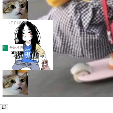
安全与合规要求。对于大多数普通研发场景，公
渐丰富，用户关注的重点也在发生变化：不只是
Gemini 的架构师。Google 首席科学家。 Jeff D
有云模型能够满足快速试用和效率提升的需求。
让AI用起来，还要进一步看清混合算力时代下，
🔥 SolonCode v2026.8.4 发布：界面
ean 在 Google 工作了 27 年后，宣布离职。 他
但对于金融、能源、医疗等对数据安全要求较...
字体可调、22 种语言、记忆搜索增强
Token花在哪里、算力是否被充分利用，以及持
不是一个人走。一同离开的还有 Sanjay Ghema
打开终端就能上岗的全中文编码智能体，这一轮
续增长的AI成本该如何优化。 深信服AI算力网关
wat（Google 员工编号 23，Jeff Dean 二十多
把「看得清、用母语、记得住」三件事一次补
梅子酒好吃
正是围绕这些实际问题，从Token治理和成本治
年的编程搭档，MapReduce 和 Bigtable 的共同
齐。 SolonCode 是什么 SolonCode 是杭州无
理两个方面，让用户的每一份算力都看得清、管
作者）、Quoc Le（Google 大脑核心成员，Se
让“代码语义理解”深度释放AI Coding
耳科技研发的企业级终端编码智能体——一位全
得住、用得稳、省得下、更安全！ 一、从现在开
价值潜能：华为云码道（CodeArts）
q2Seq 和 DocAI 的共同发明人）以及 Oriol Vin
中文驱动的数字员工，自主理解需求、规划步
一、代码仓深度理解技术的作用与价值 在软件工
始，Token使用一目...
代码仓技术解析
yals（Gemini 联合负责人，AlphaSta...
骤、编写代码。不挑模型、不挑平台，curl 一行
程实践中，代码仓是企业核心知识资产的主要载
开
开源科技
装完即用。 开源地址：Gitee · GitCode · GitHu
体。企业级代码仓库通常包含数十万乃至数百万
b 安装 支持 Java 8+（8~26）、macOS / Linu
一条“删库”命令跑 17 小时，算法工程
个文件，其规模远超单次模型调用可承载的上下
师删光 89TB 数据只为干私活
x / Windows / Harmony PC。 # macOS / Linu
文窗口。随着项目规模的持续扩张与代码历史的
最高人民检察院8月4日公布了一起案件：北京一
x / Harmony PC curl -fsSL https://solon.noea
不断累积，代码仓中的模块关系、接口契约、业
名90后算法工程师王某，为了给自己接的私活腾
局
r.org/solon...
务逻辑等关键信息往往分散于数十乃至数百个文
服务器空间，删光了公司AI游戏部门的全部核心
件之中，形成高度复杂的知识关联网络。传统的
数据。 王某2024年1月入职东城区某科技公司AI
代码检索手段（如关键词匹配、目录遍历）仅能
短剧部门，有互联网大厂背景。在公司内部架构
在语法层面完成文本定位，难以触及代码的语义
调整期间，部门三次通知全员将数据从A集群迁
内涵与结构关联，导致开发者使用代码智能体在
移到B集群，王某都回复了"收到"。 他没有迁移
理解大规模代码仓时面临显著"代码仓理解"瓶
数据。2024年9月3日下午4点，他使用此前登录