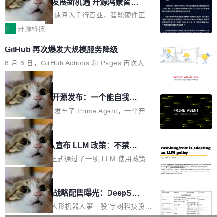
或造假。问题是，作为读者，如果你筛选出那些
共商智能硬件发展新机遇 开源鸿蒙智能
的早期工程师之一，在 Grok 训练基础设施团队
度,案例厚度、全域覆盖、多线协同...
硬件开发者日杭州站即将举行
看起来最令人兴奋的论文，那它们大部分都是过
工作过。近日他在 X 上发了一条帖子，列出了他
随着万物智联加速深入千行百业，智能硬件正从
度宣传的。」 这才是真正的痛点。不是所有论文
认为现代 AI 领域最重要的三个开源项目。 第一
单点设备迈向智能化、网联化、协同化发展。作
开
开源科技
都有问题，是最吸引眼球的那批论文最有问题。
个名字毫无悬念：Flash Attention 2。 Hieu 的
为面向全场景、跨终端的分布式操作系统，开源
他引用的帖子来自 Mathew Shen，一位 ICLR 2
理由很具体。FA 系列不需要解释，但 FA2 是他
GitHub 再次爆发大规模服务降级
鸿蒙通过统一技术底座和分布式能力，为不同类
026 的读者：「看了篇 ...
认为最重要的一个——复杂度恰到好处，刚好能
型智能设备的开发、连接与互联提供关键支撑，
8 月 6 日，GitHub Actions 和 Pages 再次大规
驱动你去学 CuTe，但还没被那些"邪恶的" Hopp
也为产业链企业探索产品创新与商业增长打开新
模服务降级，Actions 完全不可用超过 5 小时，
局
er++ 优化所淹没，足够容易修改和适配。 更关
的空间。 8月14日，开源鸿蒙智能硬件开发者日
webhook 停发，连自托管 runner 也因调度层故
键的是 FA2 的持久性...
（OHDD：OpenHarmony Hardware Develope
Prime Agent 开源发布：一个能自我改
障无法工作。Pages、Copilot code review、C
进的编程 Agent，ARC-AGI 3 超越人类
r Day）将在杭州启航。活动面向智能硬件产业
opilot coding agent 全部受影响。从检测到完全
Prime Intellect 发布了 Prime Agent，一个开源
专家基线
链企业和开发者，邀请行业专家与资深技术顾
恢复，大约 12 小时。 这是 2026 年 8 月的第六
的编程 Agent Harness，核心设计围绕两个抽
局
问，围绕开源鸿蒙技术能力、设备适配、芯片适
起事故，其中四起与 AI/Copilot 服务相关。 Git
象：Recursive Language Model（RLM）和 C
配、功耗与稳定性调优、兼容性测评及统一互联
Hub 员工 kdaigle 在 HN 讨论中贴出了一组数
Rust 项目团队宣布 LLM 政策：不禁
ontinual Harness。在 ARC-AGI 3 基准测试
等内容展开系统讲解和实战交流，帮助企业进一
止，但你要承认哪些代码不是你写的
据：2025 年全年 10 亿次 commit。现在，每周
上，Prime Agent + Opus 5 的组合达到了 95.
Rust 语言项目正式通过了一项 LLM 使用政策，
步了解开源鸿蒙在智能...
2.75 亿次，全年预计 140 亿次。GitHub...
5% RHAE Best@1，超过了 ARC 报告的人类专
覆盖 rust-lang/rust 单一仓库的代码贡献。这不
局
家基线 95.4%。 不是又一个 coding agent 包装
是项目级别的官方立场，目前由五个团队采纳，
宇树科技 IPO 战略配售曝光：DeepSe
器 Prime Agent 的架构和市面上大多数 coding
但它可能是主流开源项目中关于 AI 辅助贡献最
ek 获配 93.3 万股，锁定 36 个月
agent 有本质区别。大多数 agent harness 的设
细致的一份规则。 政策的核心只有一句话：LLM
8月6日晚间，“人形机器人第一股”宇树科技股份
计是基于早期模型的能力—...