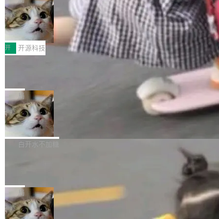
哪些组合有效，作者说，你得靠"文档、校验、或
有科技公司做的一样。只不过，实际上它不一
Workers 和 Durable Objects 的守护进程。 设
者部落知识"。 换个写法。Rust 的 enum，两个
样。这是 Sandstorm.io 的重制版，我十年前的
鲁大师7月新机性能/流畅/AI榜：vivo夺
计思路很直接：每个对象是一个独立的 SQLite
变体：Switchable...
性能、流畅双第一，三星Galaxy Z系列
那个创业公司。不同的是，这次它构建在 Cloudf
数据库，按名称寻址，复制到你自己的 S3 兼容
2026年7月的手机市场，由于存储等硬件成本暴
新折叠缺席
lare Workers 上——我花了九年时间搭建的平台
存储库里。节点之间只通过这个存储库协调——
增，手机厂商的日子也不好过啊，新机速度明显
开
开源科技
——并且深度集成了 AI。这基本上是我十年秘密
没有控制平面，没有共识协议。每个对象自带一
放缓，因此硝烟味淡了许多。新机参数规格除开
计划的顶峰。 十年前，Ken...
个小型数据库，应用天然按分片构建，单个数据
Zed 推出 DeltaDB，一个记录 commit
高价的三星折叠（三星Galaxy Z Fold8 Ultra / Z
之间所有操作的版本控制系统
库的竞争和爆炸半径问题在设计层面就被消除
Fold8 / Z Flip8）外，其余要么是中低端机器，
Zed 编辑器团队发布了新项目——DeltaDB，一
了。 闲置的 cell 会休眠到几乎不占资源。当 cel
例如iQOO Z11i、REDMI Note 17、REDMI No
个在 git commit 之间记录每一次编辑操作的版
局
l 迁移或唤醒时，新宿主从 S3 恢复 SQLite 数据
te 17 Pro、OPPO K15，要么是vivo X300 E这
本控制系统。目前处于 Early Access 阶段。 De
库继续执行。存储库是持久化的唯一真相...
样的次旗舰。 Galaxy Z Fold8 Ultra / Z Fold8 /
SpaceXAI 单季资本开支达 183 亿美元
ltaDB 的核心思路直接写在 landing page 最显
Z Flip8三款折叠屏新机均在7月22日发布，且全
眼的位置：「Software is made between com
根据风险投资人Tomer Tunguz 博客（VC 分
部搭载骁龙8 Elite Gen5 for Galaxy，它们本该
mits」——软件是在 commit 之间写出来的。git
析）披露的最新分析与第二季度业绩报告，Spac
白开水不加糖
是7月性...
只记录了你提交的最终状态，但真正的工作过程
eXAI在上个季度的总资本支出飙升至183.7亿美
——打字、删改、试错、agent 对话——都在 co
Meta 发布终端编程 Agent“Muse Cod
元。其中，绝大部分资金被直接用于 AI 领域，
e” 和 Muse Spark 1.2 模型
mmit 之间的空隙里丢失了。 DeltaDB 要做的就
金额高达158.3亿美元，这一单项投入已经逼近
Meta 今天发布了两款 AI 产品：Muse Code，
是把这段空隙补上。 回退到任何一次编辑：Delt
微软同期总资本开支的四成。 与亚马逊、Alpha
一个在终端里运行的编程 agent；Muse Spark
局
aDB 捕获 commit 之间的每一次操作，...
bet、微软以及 Meta 等传统科技巨头相比，Spa
1.2，驱动这个 agent 的新模型。一句话概括：
ceXAI的资金消耗速度尤为引人瞩目。然而，支
美团开源 LoHoSearch，用知识图谱校
你可以用 curl -fsSL https://dev.meta.ai/install.