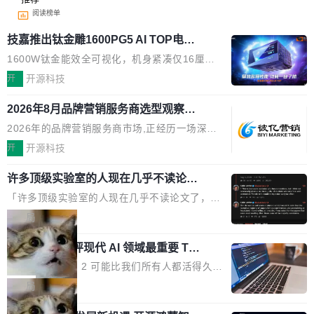
阅读榜单
技嘉推出钛金雕1600PG5 AI TOP电
源：为发烧级主机与本地AI算力打造旗
1600W钛金能效全可视化，机身紧凑仅16厘米
舰供电方案
继2026台北电脑展首度亮相后，技嘉科技近日正
开
开源科技
式发布钛金雕1600PG5 AI TOP电源。这款高端
2026年8月品牌营销服务商选型观察：
电源专为发烧级DIY主机与本地AI算力平台打
从流量思维到品牌资产思维的范式转移
造，整机长度仅16厘米，提供1600W额定功率
2026年的品牌营销服务商市场,正经历一场深刻
与80PLUS钛金能效；支持ATX 3.1与PCIe 5.1
的价值重构。全球全案品牌代理机构市场从2025
开
开源科技
规范，结合服务器级元件、完善供电线材与内置
年的83.1亿美元增长至2026年的86.6亿美元,年
实时LCD监控屏，可充分满足当下高阶PC主机
许多顶级实验室的人现在几乎不读论文
复合增长率达5.44%,预计2032年将突破120亿美
了
的严苛使用需求。 澎湃功率，紧凑机身 钛金雕1
元。数字广告与公共关系相关服务市场更是从20
「许多顶级实验室的人现在几乎不读论文了，而
600PG5 AI TOP具备强悍输出功率，同时实现
25年的8463亿美元扩张至2026年的8763亿美
且他们认为 ICLR/ICML/NeurIPS 充斥着大量过
局
机身尺寸大幅精简。整机长度仅16厘米，属于同
元。数字的背后是一个清晰的事实——品牌对专
度宣传和欺诈。」 OpenAI 研究员 Keller Jorda
功率段机身尺寸十分紧凑的1600W电源产品。小
业化营销服务的需求从未如此迫切。 但市场扩容
xAI 前工程师评现代 AI 领域最重要 Top
n 这条推文引发了广泛讨论。他不是在说风凉
巧机身有效提升市面主流标准A...
3 开源项目
的同时,服务商的竞争逻辑正在改变。2026年Top
话，他是说出了一个圈内人尽皆知但很少公开捅
Flash Attention 2 可能比我们所有人都活得久。
Agency年度合辑的观察指出,“产品”这个离消费
破的事实。 Jordan 随后补充了一句软化声明：
这句话不是来自某个技术博客，而是出自 Hieu
局
者最近的载体,在整个品牌营销层面的权重显著变
「我不认为这些会议上大部分论文都在过度宣传
Pham 的一条推文。Hieu Pham 是谁？他是 xAI
高了。全域营销服务商的竞争正在从规模转向深