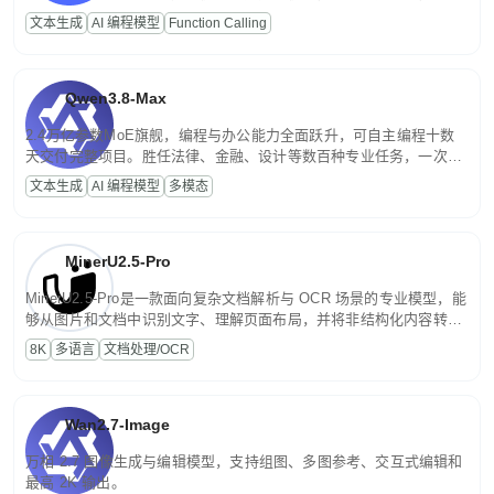
高并发、轻量化任务，适合日常对话、内容创作、基础 RAG、批量
文本生成
AI 编程模型
Function Calling
文案处理等普惠刚需场景。
Qwen3.8-Max
2.4万亿参数MoE旗舰，编程与办公能力全面跃升，可自主编程十数
天交付完整项目。胜任法律、金融、设计等数百种专业任务，一次对
话端到端交付生产级成果。原生视觉理解贯穿规划、执行与验证全流
文本生成
AI 编程模型
多模态
程，支持超长文档与长视频的深度语义解析。长程任务中自主规划与
闭环迭代，持续进化。
MinerU2.5-Pro
MinerU2.5-Pro是一款面向复杂文档解析与 OCR 场景的专业模型，能
够从图片和文档中识别文字、理解页面布局，并将非结构化内容转换
为便于存储、检索和二次处理的结构化结果。
8K
多语言
文档处理/OCR
Wan2.7-Image
万相 2.7 图像生成与编辑模型，支持组图、多图参考、交互式编辑和
最高 2K 输出。