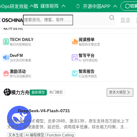
媒体矩阵
evOps研发效能
开源中国APP
切
综合
登录
开源资讯
软件资讯
TECH DAILY
阅读榜单
每日内容报纸化
每周热文看这里
DevFM
智写平台
当天资讯听着看
AI 创作更轻松
激励活动
智库报告
参与活动赢源石
行业技术报告
模力方舟
最新模型
热门模型
更多大模型
DeepSeek-V4-Flash-0731
高效轻量化MoE模型，总参284B，激活13B，原生支持百万超长上下
文能力。推理速度快、延迟低、调用成本低廉，综合能力均衡，主打
高并发、轻量化任务，适合日常对话、内容创作、基础 RAG、批量
文本生成
AI 编程模型
Function Calling