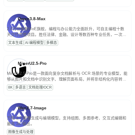
文案处理等普惠刚需场景。
Qwen3.8-Max
2.4万亿参数MoE旗舰，编程与办公能力全面跃升，可自主编程十数
天交付完整项目。胜任法律、金融、设计等数百种专业任务，一次对
话端到端交付生产级成果。原生视觉理解贯穿规划、执行与验证全流
文本生成
AI 编程模型
多模态
程，支持超长文档与长视频的深度语义解析。长程任务中自主规划与
闭环迭代，持续进化。
MinerU2.5-Pro
MinerU2.5-Pro是一款面向复杂文档解析与 OCR 场景的专业模型，能
够从图片和文档中识别文字、理解页面布局，并将非结构化内容转换
为便于存储、检索和二次处理的结构化结果。
8K
多语言
文档处理/OCR
Wan2.7-Image
万相 2.7 图像生成与编辑模型，支持组图、多图参考、交互式编辑和
最高 2K 输出。
图像生成与处理