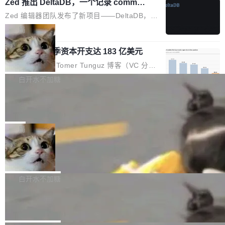
个小型数据库，应用天然按分片构建，单个数据
Zed 推出 DeltaDB，一个记录 commit
高价的三星折叠（三星Galaxy Z Fold8 Ultra / Z
之间所有操作的版本控制系统
库的竞争和爆炸半径问题在设计层面就被消除
Fold8 / Z Flip8）外，其余要么是中低端机器，
Zed 编辑器团队发布了新项目——DeltaDB，一
了。 闲置的 cell 会休眠到几乎不占资源。当 cel
例如iQOO Z11i、REDMI Note 17、REDMI No
个在 git commit 之间记录每一次编辑操作的版
局
l 迁移或唤醒时，新宿主从 S3 恢复 SQLite 数据
te 17 Pro、OPPO K15，要么是vivo X300 E这
本控制系统。目前处于 Early Access 阶段。 De
库继续执行。存储库是持久化的唯一真相...
样的次旗舰。 Galaxy Z Fold8 Ultra / Z Fold8 /
SpaceXAI 单季资本开支达 183 亿美元
ltaDB 的核心思路直接写在 landing page 最显
Z Flip8三款折叠屏新机均在7月22日发布，且全
眼的位置：「Software is made between com
根据风险投资人Tomer Tunguz 博客（VC 分
部搭载骁龙8 Elite Gen5 for Galaxy，它们本该
mits」——软件是在 commit 之间写出来的。git
析）披露的最新分析与第二季度业绩报告，Spac
白开水不加糖
是7月性...
只记录了你提交的最终状态，但真正的工作过程
eXAI在上个季度的总资本支出飙升至183.7亿美
——打字、删改、试错、agent 对话——都在 co
Meta 发布终端编程 Agent“Muse Cod
元。其中，绝大部分资金被直接用于 AI 领域，
e” 和 Muse Spark 1.2 模型
mmit 之间的空隙里丢失了。 DeltaDB 要做的就
金额高达158.3亿美元，这一单项投入已经逼近
Meta 今天发布了两款 AI 产品：Muse Code，
是把这段空隙补上。 回退到任何一次编辑：Delt
微软同期总资本开支的四成。 与亚马逊、Alpha
一个在终端里运行的编程 agent；Muse Spark
局
aDB 捕获 commit 之间的每一次操作，...
bet、微软以及 Meta 等传统科技巨头相比，Spa
1.2，驱动这个 agent 的新模型。一句话概括：
ceXAI的资金消耗速度尤为引人瞩目。然而，支
美团开源 LoHoSearch，用知识图谱校
你可以用 curl -fsSL https://dev.meta.ai/install.
准 AI 能力认知
撑庞大支出的资金来源却呈现出截然不同的面
sh | bash 安装一个能在大项目里自动规划、写
机器出题的前提，是让机器拥有全局视野。整个
貌。数据显示，微软和 Meta 主要依托充沛的经
代码、验证结果的 AI 终端工具。 据介绍，Muse
构建流程可以分为四个环节：建图 → 控制难度
白开水不加糖
营现金流来覆盖资本开支，其资本支出覆盖率分
Code 是 Meta 的编程 agent 产品。它和市场上
→ 质量把关 → 数据概览。
别达到155% 和106%;而SpaceXAI的经营现金
腾讯开源 UCL-MPComm 通信库
已有的终端编程 agent 在设计理念上有几个明显
流仅能覆盖资本开支的12...
的差异点。 异步后台 agent：Muse Code 有一
腾讯网平团队宣布开源了 UCL-MPComm 通信
个主 agent 循环，外加一组后台 agent。这些后