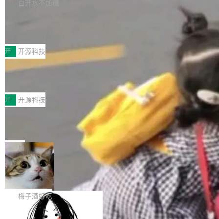
库，并将作为transport接入Mooncake TENT。
白开水不加糖
台 agent...
该通信库针对AI Memory池化场景的数据传输需
CoStrict入选工信部2025人工智能应用
求进行了深度优化，能够实现数据中心内大规模
典型案例
计算节点间多种内存类型的高性能通信。 UCL-
近日，工信部科技司公示《2025人工智能应用典
MPComm将作为一种传输引擎接入Mooncake T
型案例入选名单》，深信服“面向企业研发场景的
开
开源科技
ENT，实现零拷贝传输性能提升30%、非零拷贝
开源 AI 编程平台 CoStrict 应用”凭借卓越的技术
传输性能最高提升5倍。UCL-MPComm底层基
深信服AI算力网关入选工信部人工智能
创新与落地成效成功入选。 全链路私有化部署，
应用典型案例！
于自研UCL-Engine通信引擎，后续腾讯网平将
助力企业AI研发安全落地 当前，越来越多企业已
前不久，工业和信息化部正式发布《2025年人工
持续开源更多基于UCL-Engine的高性能通信组
经开始引入 AI Coding 工具，通过调用公有云模
智能应用典型案例名单》，集中展示人工智能在
开
开源科技
件。 腾讯网平团队在UCL-MPComm中实现了一
型或企业内部部署模型提升研发效率。但随着 AI
各领域的应用成果，覆盖技术底座、行业赋能、
个独立于业务线程的全局通信引擎（Engine），
Coding 从个人辅助工具逐步走向团队级、组织
Jeff Dean 离开 Google：一个时代的结
产品应用、支撑保障、专题等五大方向。深信服
并实...
束，一个实验室的开始
级应用，企业在规模化落地过程中，对安全性、
AI算力网关（AI创新平台）成功入选！ 随着各行
Google 员工编号 20。MapReduce 作者之一。
可控性和代码质量提出了更高要求。 首先是数据
各业的Agent走向规模化建设，算力构成形态逐
Bigtable 作者之一。TensorFlow 的作者之一。
局
安全与合规要求。对于大多数普通研发场景，公
渐丰富，用户关注的重点也在发生变化：不只是
Gemini 的架构师。Google 首席科学家。 Jeff D
有云模型能够满足快速试用和效率提升的需求。
让AI用起来，还要进一步看清混合算力时代下，
🔥 SolonCode v2026.8.4 发布：界面
ean 在 Google 工作了 27 年后，宣布离职。 他
但对于金融、能源、医疗等对数据安全要求较...
字体可调、22 种语言、记忆搜索增强
Token花在哪里、算力是否被充分利用，以及持
不是一个人走。一同离开的还有 Sanjay Ghema
打开终端就能上岗的全中文编码智能体，这一轮
续增长的AI成本该如何优化。 深信服AI算力网关
wat（Google 员工编号 23，Jeff Dean 二十多
把「看得清、用母语、记得住」三件事一次补
梅子酒好吃
正是围绕这些实际问题，从Token治理和成本治
年的编程搭档，MapReduce 和 Bigtable 的共同
齐。 SolonCode 是什么 SolonCode 是杭州无
理两个方面，让用户的每一份算力都看得清、管
作者）、Quoc Le（Google 大脑核心成员，Se
让“代码语义理解”深度释放AI Coding
耳科技研发的企业级终端编码智能体——一位全