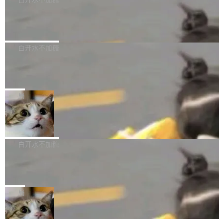
成本降低 30%，精度不变。 FP8 省的不仅是显
先理解你的语境和意图，再把准确的文字直接给
s： 实现了URL.Parse()便捷功能 对浏览器内部
存 KV cache 是推理时最吃显...
到你。从“逐字转写、单点优化”演进为“理解语
PostgreSQL 18/19 新特性深度解读
函数添加了多项边界检查，以避免潜在的越界访
境、兼容场景、一键直出”。 Hy ASR 3.0 previe
问、下溢和溢出。（DiD） 修复了加载和解析内
演讲者分享了一个有趣的实践：面对 PG 18 已
w 不要求标准普通话，方言识别覆盖粤语、吴语
容提供的字体时出现的几个问题 为避免音频加
发布的 Release Notes，他利用 AI 工具（如 Co
白开水不加糖
等 10 大方言片区和 20 余个二级小片区。在开
载、处理和播放过程中可能出现的一系列错误，
pilot）对数千条 commit 日志进行自动分析，先
源评测集中，Hy ASR 3.0 preview 在多语种的
对音频采样频率设定了下限 采样率低于 8kHz
慕尼黑市政府为全职开源项目维护者提
让模型总结出三十余条潜在特性，再逐条要求生
WER（...
供资助
（通常被认为是 "telephone"/"walkie-talkie" 音
成详细解释和代码校验，最终筛选出对用户体感
"在过去大约 10 年的大部分时间里，libexpat 的
质的最低采样率）的音频格式将被拒绝 修复了 C
最强的若干项。对于尚未正式发版的 PG 19，则
维护工作一直与我的日常工作、家务、社交生活
局
SS 圆角虚线样式中可能存在的问题 如果表单中
通过拉取过去一年内（从 PG 18 Beta1 时间点
和休闲娱乐竞争时间。" 这是 libexpat 维护者 S
的图像元素不在同一个子树中，则它们将不再关
至今）的所有 commit，同样交由 AI 分析提炼。
Firefox 153.0.3 发布
ebastian Pipping 写在博客里的话。8 月 4 日，
联 加...
经过人工复核，准确度令人满意。这一方法也为
他宣布了一个新消息：从 2026 年 8 月 1 日起，
Firefox 153.0.3 现已发布，具体更新内容如
社区爱好者提供了高效跟踪新版本的思路。
他可以全职维护 libexpat 了，最长 6 个月。发
下： New Smart Window 包含多项增强功能：
白开水不加糖
工资的是慕尼黑市政府。 libexpat 是一个 C99
<ul> <li>现在建议列表会显示更多结果，方便用
编写的流式 XML 解析器，MIT 许可证。和 libx
Cloudflare Computer 开源：你的 Age
户查找历史记录和切换到已打开的标签页。（<a
nt 需要一台电脑，而不是一个容器
ml2 一样，它是世界上使用最广泛的 XML 解析
href="https://bugzilla.mozilla.org/show_bug.c
Cloudflare 开源了名为 @cloudflare/computer
库之一。你的操作系统、浏览器、无数的基础设
gi?id=2019042">Bug&nbsp;2019042</a>）</l
的 npm 包。项目的核心论点是：容器不适合 Ag
局
施软件，很可能都在用它。而过去十年，维护它
i> <li>现在，助手可以直接使用 Exa 的网络搜索
ent 计算。真正适合的，是 Isolate。 Cloudflare
的人一直在用业余...
结果回答问题，而无需将问题转交给搜索引擎。
OpenAI 公开邮件和聊天记录回应苹果
工程师在这件事上没什么可谦虚的——他们用 W