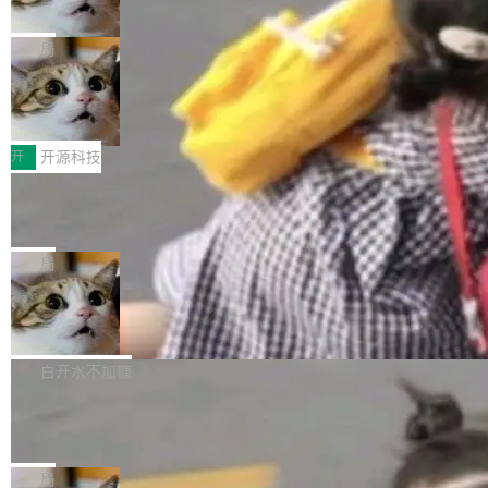
诉讼，称“Apple is getting this wron
（<a href="https://bugzilla.mozilla.org/show_
orkers 跑了十年 Isolate。用 CEO Matthew Pri
上个月，苹果一纸诉状把 OpenAI 告上法庭，指
g”
bug.cgi?id=204...
nce 的话说：「我们一生都在用 Isolate 运行代
控其挖角苹果前员工并窃取商业秘密。苹果的诉
局
码，而 AI Agent 不需要容器，它们需要的是 Iso
状把 OpenAI 描述成一个系统性地从前东家挖
late。」 容器为什么不合适 容器的问题在于启动
HUAWEI MatePad Edge上架WorkBu
人、套取机密信息的对手。 OpenAI 没发律师
ddy鸿蒙PC版，说话就能干活的AI办公
和销毁都太重了。一个 Agent 要执行的任务可能
函，也没选择庭外沉默。它在官网贴了一篇博
全能AI工作台WorkBuddy鸿蒙PC版上架HUAWE
搭子
只需要几毫秒的 CPU 时间，但容器从冷启动到
文，标题只有六个字：Apple is getting this wro
I MatePad Edge应用市场，直接下载即可使
开
开源科技
就绪要花数秒。如果未来有十...
ng。 然后，它把邮件往来和 iMessage 聊天记
用，与鸿蒙电脑上的体验一致。值得一提的是，
FFmpeg 9.0 发布：代号“Lei”，以此纪
录全贴了出来。 他发错人了 苹果外部律师 Gabr
这是目前市面上唯一支持平板接入WorkBuddy P
念中国开发者雷霄骅
iel Gross 来自 Weil 律所，2 月 23 日下午 5:53
C版的产品，搭载“人机双写”重磅功能——你写
全球知名开源多媒体框架 FFmpeg 今天正式发
给 OpenAI 总法律顾问 Che Chang 发了封邮
你的，AI写AI的，同屏协作互不干扰。一句话让
布了 9.0 版本。这个版本除了带来新一代音视频
局
件，附了一封长信，要求 OpenAI 配合调查前苹
AI帮你干活，现在开启全新体验！ 温馨提示：
处理能力和硬件加速支持之外，还有一个特殊之
果员工带走机密信...
亚马逊成本失控：AI 写代码烧掉 1215
体验WorkBuddy鸿蒙PC版前，请将 HUAWEI M
处：FFmpeg 9.0 的代号是“Lei”。 这个名字，
万元，超预算 860%
atePad Edge 升级至 HarmonyOS 6.1.0.135S
来自中国开发者雷霄骅（Lei Xiaohua）。 对于
外媒近日曝光了亚马逊的多份内部报告显示，AI
P9 patch03及以上版本。 *升级路径：设置 > 搜
很多中国音视频开发者而言，这个名字并不陌
导致公司在多个项目上超支。《金融时报》报道
白开水不加糖
索“软件更新” > 检查更新，即可搜索新版本，下
生。十年前，他通过大量中文技术文章、源码分
称，仅一个项目的成本超支就高达 180 万美元
载安装完成升级即可。 没有...
析和开源示例，让一代开发者第一次真正理解 F
Hugging Face CEO 发声：中国正在开
（约合人民币 1215 万元）。 具体来说，一名工
源模型上碾压我们
Fmpeg，也成为很多人进入音视频开发领域的
程师借助 Anthropic 旗下 Claude Sonnet 模型
"他们正在开源模型上碾压我们。" Hugging Fac
“启蒙老师”。 而今年，恰好是雷霄骅离世十周
编写程序，目标是完成电商平台作者信息与商品
e CEO Clément Delangue 在 CNBC 的采访里
局