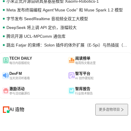
小米正式开源自研具身基座模型 Xiaomi-Robotics-1
Meta 发布终端编程 Agent“Muse Code” 和 Muse Spark 1.2 模型
字节发布 SeedRealtime 音视频全双工大模型
DeepSeek 将上调 API 定价，涨幅较大
腾讯开源 UCL-MPComm 通信库
跳出 Fatjar 的束缚：Solon 插件的体外扩展（E-Spi）与热插拔（H-Spi）
TECH DAILY
阅读榜单
每日内容报纸化
每周热文看这里
DevFM
智写平台
当天资讯听着看
AI 创作更轻松
激励活动
智库报告
参与活动赢源石
行业技术报告
AI 造物
更多造物项目