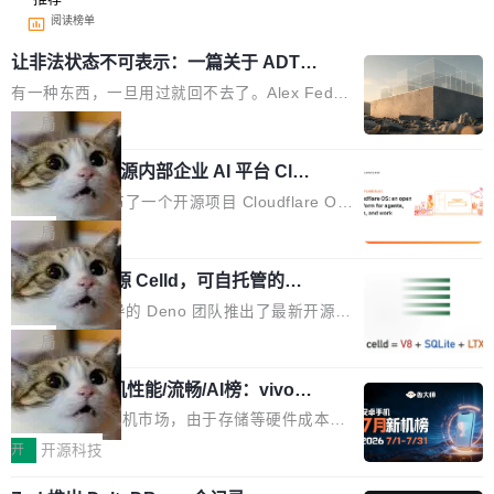
阅读榜单
让非法状态不可表示：一篇关于 ADT
的帖子在 Reddit 火了
有一种东西，一旦用过就回不去了。Alex Fedos
eev 管它叫"软件设计的基石"。 他说的东西不新
局
鲜——代数数据类型（ADT），尤其是和类型
Cloudflare 开源内部企业 AI 平台 Clou
（sum type）。但他说清楚了一件事：这不是类
dflare OS
型系统的学术体操，是日常编码的思维方式。 文
Cloudflare 发布了一个开源项目 Cloudflare O
章从一个简单的例子切入。一个网站的深色主题
S。如果你只看官方博客，你会觉得这是又一
局
设置，如果用布尔值 + 可空字段来表示——bool
个"AI 知识库 + 聊天机器人"——每个大厂都在
ean 表示是否可切换，nullable 的默认模式、浅
Deno 团队开源 Celld，可自托管的分
做，没什么新鲜的。 但 Kenton Varda 在 Twitte
布式 Durable Objects
色方案、深色方案——会产生大量无意义的组
r 上把事情说清楚了： 今天我们发布了 Cloudfla
Ryan Dahl 领导的 Deno 团队推出了最新开源项
合。方案缺了、配置冲突了、全 null 了。要知道
re OS，一个带连接器的聊天机器人，跟其他所
目 Celld，一个能在自己机器上运行 Cloudflare
局
哪些组合有效，作者说，你得靠"文档、校验、或
有科技公司做的一样。只不过，实际上它不一
Workers 和 Durable Objects 的守护进程。 设
者部落知识"。 换个写法。Rust 的 enum，两个
样。这是 Sandstorm.io 的重制版，我十年前的
鲁大师7月新机性能/流畅/AI榜：vivo夺
计思路很直接：每个对象是一个独立的 SQLite
变体：Switchable...
性能、流畅双第一，三星Galaxy Z系列
那个创业公司。不同的是，这次它构建在 Cloudf
数据库，按名称寻址，复制到你自己的 S3 兼容
2026年7月的手机市场，由于存储等硬件成本暴
新折叠缺席
lare Workers 上——我花了九年时间搭建的平台
存储库里。节点之间只通过这个存储库协调——
增，手机厂商的日子也不好过啊，新机速度明显
开
开源科技
——并且深度集成了 AI。这基本上是我十年秘密
没有控制平面，没有共识协议。每个对象自带一
放缓，因此硝烟味淡了许多。新机参数规格除开
计划的顶峰。 十年前，Ken...