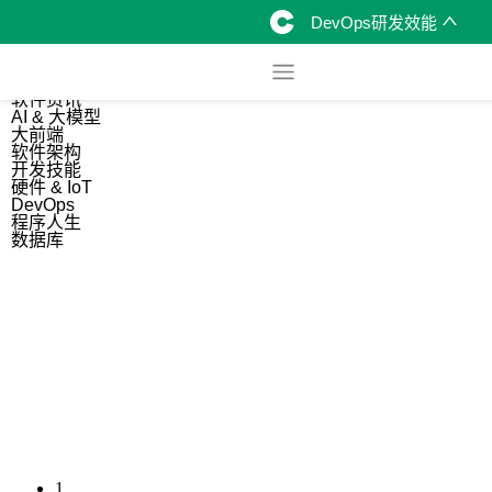
DevOps研发效能
综合
开源资讯
软件资讯
AI & 大模型
大前端
软件架构
开发技能
硬件 & IoT
DevOps
程序人生
数据库
1