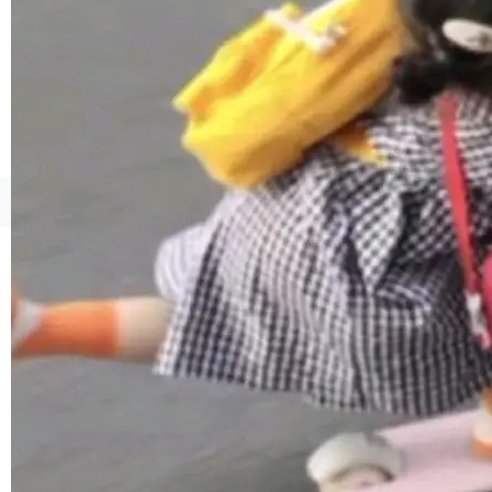
1，U1.5-Lite-Preview 在以下方向上带来了显著
提升： 原生支持4K图像生成； 更精细的局部纹
理、细节与真实世界质感； 更准确的中英文文字
生成与复杂版式组织； 更稳定的图...
©OSCHINA(OSChina.NET)
京ICP备2025119063号