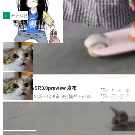
得住、用得稳、省得下、更安全！ 一、从现在开
价值潜能：华为云码道（CodeArts）
q2Seq 和 DocAI 的共同发明人）以及 Oriol Vin
中文驱动的数字员工，自主理解需求、规划步
一、代码仓深度理解技术的作用与价值 在软件工
始，Token使用一目...
代码仓技术解析
yals（Gemini 联合负责人，AlphaSta...
骤、编写代码。不挑模型、不挑平台，curl 一行
程实践中，代码仓是企业核心知识资产的主要载
开
开源科技
装完即用。 开源地址：Gitee · GitCode · GitHu
体。企业级代码仓库通常包含数十万乃至数百万
b 安装 支持 Java 8+（8~26）、macOS / Linu
一条“删库”命令跑 17 小时，算法工程
个文件，其规模远超单次模型调用可承载的上下
师删光 89TB 数据只为干私活
x / Windows / Harmony PC。 # macOS / Linu
文窗口。随着项目规模的持续扩张与代码历史的
最高人民检察院8月4日公布了一起案件：北京一
x / Harmony PC curl -fsSL https://solon.noea
不断累积，代码仓中的模块关系、接口契约、业
名90后算法工程师王某，为了给自己接的私活腾
局
r.org/solon...
务逻辑等关键信息往往分散于数十乃至数百个文
服务器空间，删光了公司AI游戏部门的全部核心
件之中，形成高度复杂的知识关联网络。传统的
Cloudflare 分享推理优化实践：KV ca
数据。 王某2024年1月入职东城区某科技公司AI
che 量化 + 权重压缩，吞吐量提升 4
代码检索手段（如关键词匹配、目录遍历）仅能
短剧部门，有互联网大厂背景。在公司内部架构
Kimi 和 GLM 是当前最强的大模型系列之一，但
1%，成本降 30%
在语法层面完成文本定位，难以触及代码的语义
调整期间，部门三次通知全员将数据从A集群迁
它们有一个共同的问题：太吃显存了。月之暗面
局
内涵与结构关联，导致开发者使用代码智能体在
移到B集群，王某都回复了"收到"。 他没有迁移
的 Kimi K 系列和智谱的 GLM 都是长上下文、M
理解大规模代码仓时面临显著"代码仓理解"瓶
腾讯混元 Hy ASR3.0preview 发布
数据。2024年9月3日下午4点，他使用此前登录
oE 架构的大模型，好用到让人上瘾，但 GPU 显
颈。 代码仓深度理解服务（以下简称" CodeBas
的账号密码进入A集群，输入了一条被程序员圈
存永远不够用。 Cloudflare 的 Workers AI 团队
腾讯混元正式推出新一代语音识别模型 Hy ASR
e深度理解服务"）是华为云码道（CodeA...
称为"删库跑路"的命令——最高管理员权限、无
一直在跑这些模型的推理。他们在官方博客上发
3.0preview。基于最新一代大语言模型 Hy3 的
白开水不加糖
需确认、强制递归删除。17个小时后，运维人员
了一篇技术文章，详细拆解了三种让大模型在 G
语言理解能力，以及融合了高精度语音识别与深
发现异常并中止进程时，89TB数据已经没了。
Pale Moon 34.3.2 发布，苍月浏览器
PU 上跑得更省、更快的技术手段——KV cache
度语义理解能力，实现了语音识别能力的全面升
删掉的是AI游戏部门的全部开发文件，包括公司
量化、模型权重压缩、以及共享 KV cache 的完
级。 根据介绍，Hy ASR3.0preview 目标在于：
Pale Moon 34.3.2 现已发布，这是一个安全更
自研的多个文生3D和...
整性保护。效果是：吞吐量提升 41%，每 token
让语音识别不再只是听清，而是真正听懂。通过
新和少量网页兼容性修复版本。 Changes/fixe
白开水不加糖