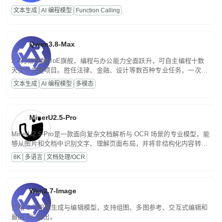
高并发、轻量化任务，适合日常对话、内容创作、基础 RAG、批量
文本生成
AI 编程模型
Function Calling
文案处理等普惠刚需场景。
Qwen3.8-Max
2.4万亿参数MoE旗舰，编程与办公能力全面跃升，可自主编程十数
天交付完整项目。胜任法律、金融、设计等数百种专业任务，一次对
话端到端交付生产级成果。原生视觉理解贯穿规划、执行与验证全流
文本生成
AI 编程模型
多模态
程，支持超长文档与长视频的深度语义解析。长程任务中自主规划与
闭环迭代，持续进化。
MinerU2.5-Pro
MinerU2.5-Pro是一款面向复杂文档解析与 OCR 场景的专业模型，能
够从图片和文档中识别文字、理解页面布局，并将非结构化内容转换
为便于存储、检索和二次处理的结构化结果。
8K
多语言
文档处理/OCR
Wan2.7-Image
万相 2.7 图像生成与编辑模型，支持组图、多图参考、交互式编辑和
最高 2K 输出。