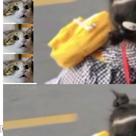
年。FFmpeg 社区最终选择用一个大版本的名
列表的数据匹配 —— 一项常规的数据处理任
没有拐弯抹角。他说中国正在赢得 AI 竞赛，而
字，留下了这份纪念。 雷霄骅曾是中国传媒大学
务，最终却产生了 180 万美元的账单，实际支出
当 AI agent 把源码变成了最好的扩展系
且按目前的速度，中国 AI 工具预计在今年底或
数字电视技术方向的博士生，长期从事视频、音
统，开发者工具必须开源
超出原定预算 860%。 更令人意外的是，该项目
2027 年就能追上美国前沿实验室的水平。 Dela
五年前，David Crawshaw 问过很多软件工程师
频技...
最终并未成功落地，而高额算力消耗持续运行长
ngue 把原因归结为一件事：开放协作。中国的
一个问题：你写过什么给自己用的程序？答案几
局
达 5 个月，公司直到财务对账时才察觉异常。这
AI 开发者在一个共享和协作的生态里加速迭代，
乎都是没有。工程师们整天用别人写的程序写程
意味着一个无人看管的 AI 程序，在近半年时间
而美国模型厂商在"闭门造车"。他的原话是 "buil
DeepSeek Harness 宣布内测邀请，全
序给别人用。偶尔有人自己写个博客系统、智能
里日夜不停地"烧钱"。 复盘显示，...
网最大规模开源 Agent 路演现场诞生
ding in silos"——各自为战，互不通气。 这个判
家居控制、家庭实验室，都算稀奇事。 Crawsh
一条内测招募帖，发出去的时候大概没人想到它
断从他嘴里说出来分量不同。Hugging Face 是
aw 是 Shelley 的作者，一个开源 AI coding age
会变成一场开源 Agent 生态的路演。 8月1日，
局
全球最大的开源 AI 平台，上面跑着上百万个模
nt。他最近在博客上写了一篇文章，核心论点很
DeepSeek Harness 团队负责人崔添翼（tiany
型。谁在开源赛道上领先，...
简单：开发者工具必须开源。 理由不是传统的自
商汤 SenseNova U1.5-Lite-Preview
i）在 X 上发帖： 「如果你是 Agent Harness 相
开源
由软件情怀，而是一个跟 AI agent 直接相关的
关开源项目的开发者，希望参加 DeepSeek Har
商汤科技宣布面向社区开源轻量级统一多模态模
技术判断。 两行 prompt 就能个性化任何软件 C
ness 的内测，可以回复或私信联系我。请附上
型的预览版本 SenseNova U1.5-Lite-Preview。
白开水不加糖
rawshaw 给出了两个 prompt。 第一个： "下载
GitHub id 以及开源代表作。」 DeepSeek 曾在
公告称，SenseNova U1.5-Lite-Preview并非简
某个软件的源码，在本地构建。修改 agent ...
官方招聘信息中写过一条简洁有力的公式：Mod
单的模型规模升级，而是基于 SenseNova U1
el + Harness = Agent。模型负责理解和推理，
的一次系统性迭代，不仅在同一架构中贯通视觉
Harness 负责把能力落到真实环境中——调用工
理解、推理、生成与编辑，还仅以 8B-MoT 的轻
具、读写文件、管理上下文、处理错误、完成闭
量大小，将能力推进到4K、更精细的真实质感、
环。崔添翼招人的标...
更复杂的视觉控制和可持续迭代编辑。 相比 U