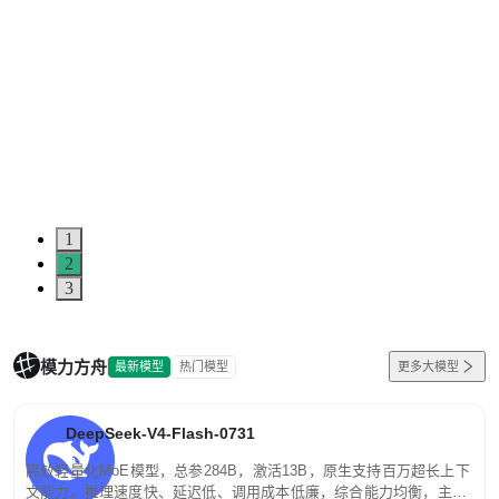
1
2
3
模力方舟
最新模型
热门模型
更多大模型
DeepSeek-V4-Flash-0731
高效轻量化MoE模型，总参284B，激活13B，原生支持百万超长上下
文能力。推理速度快、延迟低、调用成本低廉，综合能力均衡，主打