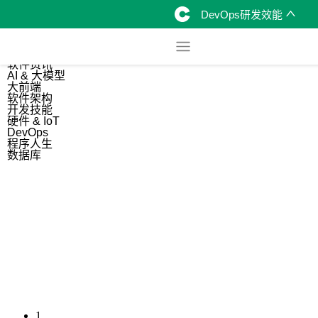
DevOps研发效能
综合
开源资讯
软件资讯
AI & 大模型
大前端
软件架构
开发技能
硬件 & IoT
DevOps
程序人生
数据库
1