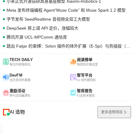
小米正式开源自研具身基座模型 Xiaomi-Robotics-1
Meta 发布终端编程 Agent“Muse Code” 和 Muse Spark 1.2 模型
字节发布 SeedRealtime 音视频全双工大模型
DeepSeek 将上调 API 定价，涨幅较大
腾讯开源 UCL-MPComm 通信库
跳出 Fatjar 的束缚：Solon 插件的体外扩展（E-Spi）与热插拔（H-Spi）
TECH DAILY
阅读榜单
每日内容报纸化
每周热文看这里
DevFM
智写平台
当天资讯听着看
AI 创作更轻松
激励活动
智库报告
参与活动赢源石
行业技术报告
AI 造物
更多造物项目