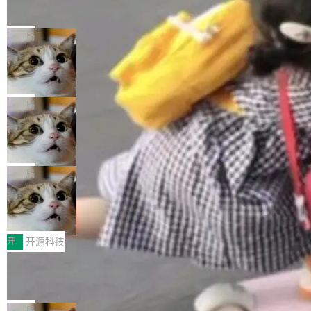
的帖子在 Reddit 火了
式”为主题，直面AI从实验室走向规模化产业落地
有一种东西，一旦用过就回不去了。Alex Fedos
的核心质量命题。会上，《2026智能研发生产力
eev 管它叫"软件设计的基石"。 他说的东西不新
局
工具选型手册》发布，Testin云测的Testin XAge
鲜——代数数据类型（ADT），尤其是和类型
nt智能测试系统入选AI测试领域代表产品。对CI
Cloudflare 开源内部企业 AI 平台 Clou
（sum type）。但他说清楚了一件事：这不是类
dflare OS
O而言，这提示了一个转变：AI测试正在从效率
型系统的学术体操，是日常编码的思维方式。 文
Cloudflare 发布了一个开源项目 Cloudflare O
工具升级为企业的质量基础设施。 CIO面对的新
章从一个简单的例子切入。一个网站的深色主题
S。如果你只看官方博客，你会觉得这是又一
局
现实 过去两年，CIO们的焦虑清单上多了两项：
设置，如果用布尔值 + 可空字段来表示——bool
个"AI 知识库 + 聊天机器人"——每个大厂都在
一是如何让大模型和智能体应用安全地从PoC走
ean 表示是否可切换，nullable 的默认模式、浅
Deno 团队开源 Celld，可自托管的分
做，没什么新鲜的。 但 Kenton Varda 在 Twitte
向生产，二是如何让测试团队跟得上AI应用...
布式 Durable Objects
色方案、深色方案——会产生大量无意义的组
r 上把事情说清楚了： 今天我们发布了 Cloudfla
Ryan Dahl 领导的 Deno 团队推出了最新开源项
合。方案缺了、配置冲突了、全 null 了。要知道
re OS，一个带连接器的聊天机器人，跟其他所
目 Celld，一个能在自己机器上运行 Cloudflare
局
哪些组合有效，作者说，你得靠"文档、校验、或
有科技公司做的一样。只不过，实际上它不一
Workers 和 Durable Objects 的守护进程。 设
者部落知识"。 换个写法。Rust 的 enum，两个
鲁大师7月新机性能/流畅/AI榜：vivo夺
样。这是 Sandstorm.io 的重制版，我十年前的
计思路很直接：每个对象是一个独立的 SQLite
变体：Switchable...
性能、流畅双第一，三星Galaxy Z系列
那个创业公司。不同的是，这次它构建在 Cloudf
数据库，按名称寻址，复制到你自己的 S3 兼容
2026年7月的手机市场，由于存储等硬件成本暴
新折叠缺席
lare Workers 上——我花了九年时间搭建的平台
存储库里。节点之间只通过这个存储库协调——
增，手机厂商的日子也不好过啊，新机速度明显
开
开源科技
——并且深度集成了 AI。这基本上是我十年秘密
没有控制平面，没有共识协议。每个对象自带一
放缓，因此硝烟味淡了许多。新机参数规格除开
计划的顶峰。 十年前，Ken...
Zed 推出 DeltaDB，一个记录 commit
个小型数据库，应用天然按分片构建，单个数据
高价的三星折叠（三星Galaxy Z Fold8 Ultra / Z
之间所有操作的版本控制系统
库的竞争和爆炸半径问题在设计层面就被消除
Fold8 / Z Flip8）外，其余要么是中低端机器，
Zed 编辑器团队发布了新项目——DeltaDB，一
了。 闲置的 cell 会休眠到几乎不占资源。当 cel
例如iQOO Z11i、REDMI Note 17、REDMI No
个在 git commit 之间记录每一次编辑操作的版
局