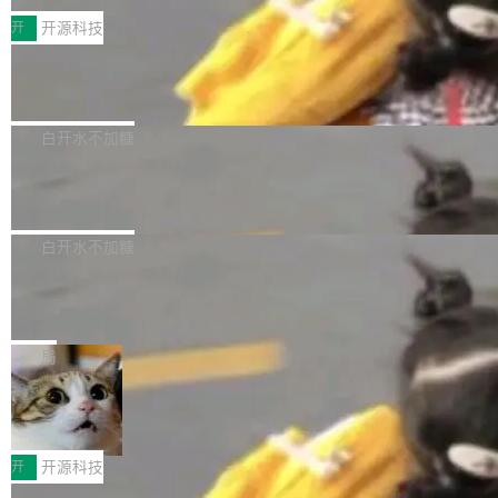
括 epoll（围绕 kqueue 实现）、POSIX 消息队
营、到IAA游戏的“买变一体”正循环、再到联运与
列主板阵容迎来新成员——B850 AORUS ELITE
开
开源科技
列、...
广告协同的全链路经营闭环，以及面向全球市场
X3D。作为面向主流高性能平台打造的全新主板
的出海增长布局。 华为终端云业务商业化销售负
Zadig v5.0 发布：AI 发布专员与 AI 审
产品，B850 AORUS ELITE X3D延续技嘉在X3
查专员上线
责人在开场致辞中表示，游戏开发者的核心诉求
D平台优化上的技术积累，旨在为游戏玩家带来
我们团队这几天最大的卡点不是 AI 写得不够
已不再是“多一个投放渠道”，而是一套能够持续
更稳定、更高效的装机选择。 B850 AORUS ELI
好，是 AI 写得太好了。 好到审查排期从两天的
白开水不加糖
驱动增长的体系。截至目前，搭载HarmonyOS
TE X3D基于AMD AM5平台打造，支持AMD Ry
活儿拖成了五天。PR 一堆起来没人敢合，发布
6的终端设备已突破7000万台，注册开发者数量
zen 9000/8000/7000系列处理器，并针对X3D
Dgraph v25.4.0 发布，具有图形后端的
窗口推了又推。好到合进 main 分支的代码，我
已突破 1100 万。随着鸿蒙生态汇聚越来越多的
原生 GraphQL 数据库
处理器特性进行平台级优化。其搭载X3D鸡血模
们自己都没看完。 这事不是个例。GitLab 调研
Dgraph 是一个水平可扩展的分布式 GraphQL
高质量游戏...
式2.0，可根据不同使用场景释放处理器潜力，
过 1528 名开发者，85% 说 AI 把瓶颈从写代码
数据库，有一个图形后端。作为一个原生的 Gra
白开水不加糖
帮助玩家在游戏与高负载应用中获得更充分的性
转移到了审代码。 写代码有人替你干了。但审代
phQL 数据库，它严格控制数据在磁盘上的排列
能表现。 在核心规格方面，B850 AO...
码、把关发版这两道关，还得靠人肉扛。 V5.0
竹知了：一个零依赖的单文件 HTML，
方式，以优化查询性能和吞吐量，减少集群中的
把儿时竹蝉玩具搬进浏览器
想让 AI 一起盯。
磁盘寻道和网络调用。 Dgraph v25.4.0 现已发
竹知了（zhuzhiliao）是那种小时候路边摊上几
布，具体更新内容包括： feat(zero)：Zero 现
块钱的玩意儿——一根小竹签，一个竹筒，一头
局
支持 --security superflag（token=...;whitelist
系着涂了松香的线。甩起来，竹膜震动，发出“哇
=...），与 Alpha 版本的格式一致，并据此对其
30倍效率升级：解锁医学影像数据要素
——哇”的蝉鸣声。实物越来越难找了，有开发者
价值化的真实路径
管理 HTTP 端点进行授权。 <blockquote> <p>
把它做成了 Web 玩具，放在 zhuzhiliao.imsai.c
完成一例腹部CT影像标注，张医生过去需要约1
<span><strong>警告：</strong>&nbsp;Zero
c 上，并在 GitHub 开源。 玩法很简单：按住屏
20个小时。他必须在数百张连续影像上，一笔一
开
开源科技
的 admin ...
幕画圈，或者直接甩手机。页面会实时显示转速
笔勾画边界，一层一层识别肌肉组织。如今，使