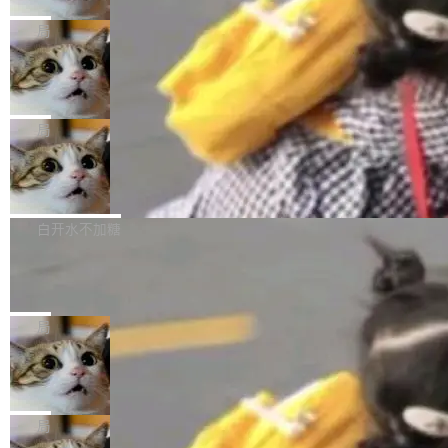
2027 年就能追上美国前沿实验室的水平。 Dela
五年前，David Crawshaw 问过很多软件工程师
频技...
最终并未成功落地，而高额算力消耗持续运行长
ngue 把原因归结为一件事：开放协作。中国的
一个问题：你写过什么给自己用的程序？答案几
局
达 5 个月，公司直到财务对账时才察觉异常。这
AI 开发者在一个共享和协作的生态里加速迭代，
乎都是没有。工程师们整天用别人写的程序写程
意味着一个无人看管的 AI 程序，在近半年时间
而美国模型厂商在"闭门造车"。他的原话是 "buil
DeepSeek Harness 宣布内测邀请，全
序给别人用。偶尔有人自己写个博客系统、智能
里日夜不停地"烧钱"。 复盘显示，...
网最大规模开源 Agent 路演现场诞生
ding in silos"——各自为战，互不通气。 这个判
家居控制、家庭实验室，都算稀奇事。 Crawsh
一条内测招募帖，发出去的时候大概没人想到它
断从他嘴里说出来分量不同。Hugging Face 是
aw 是 Shelley 的作者，一个开源 AI coding age
会变成一场开源 Agent 生态的路演。 8月1日，
局
全球最大的开源 AI 平台，上面跑着上百万个模
nt。他最近在博客上写了一篇文章，核心论点很
DeepSeek Harness 团队负责人崔添翼（tiany
型。谁在开源赛道上领先，...
简单：开发者工具必须开源。 理由不是传统的自
商汤 SenseNova U1.5-Lite-Preview
i）在 X 上发帖： 「如果你是 Agent Harness 相
开源
由软件情怀，而是一个跟 AI agent 直接相关的
关开源项目的开发者，希望参加 DeepSeek Har
商汤科技宣布面向社区开源轻量级统一多模态模
技术判断。 两行 prompt 就能个性化任何软件 C
ness 的内测，可以回复或私信联系我。请附上
型的预览版本 SenseNova U1.5-Lite-Preview。
白开水不加糖
rawshaw 给出了两个 prompt。 第一个： "下载
GitHub id 以及开源代表作。」 DeepSeek 曾在
公告称，SenseNova U1.5-Lite-Preview并非简
某个软件的源码，在本地构建。修改 agent ...
官方招聘信息中写过一条简洁有力的公式：Mod
Ubuntu 将核心系统包从 deb 转成了 s
单的模型规模升级，而是基于 SenseNova U1
nap
el + Harness = Agent。模型负责理解和推理，
的一次系统性迭代，不仅在同一架构中贯通视觉
Ubuntu 正在把又一个核心系统包从 deb 转为 s
Harness 负责把能力落到真实环境中——调用工
理解、推理、生成与编辑，还仅以 8B-MoT 的轻
nap。这次是 hwctl——一个用来检查 Ubuntu
局
具、读写文件、管理上下文、处理错误、完成闭
量大小，将能力推进到4K、更精细的真实质感、
硬件认证状态的命令行工具。 Canonical 工程师
环。崔添翼招人的标...
更复杂的视觉控制和可持续迭代编辑。 相比 U
Dario Amodei 担心新人来 Anthropic
Alan Griffiths 在邮件列表中说得很直白：「hwc
只为金钱，不为使命
1，U1.5-Lite-Preview 在以下方向上带来了显著
tl 是一个 Ubuntu 专有的包，它和它的依赖项都
顶级 AI 研究员在两家公司之间来回跳，中间只
提升： 原生支持4K图像生成； 更精细的局部纹
是 Ubuntu 专有的，不会用在其他发行版上。」
隔了几天。 Lilian Weng 上周刚宣布因健康原因
局
理、细节与真实世界质感； 更准确的中英文文字
所以 deb 版本的受众实际上为零。既然只有 Ub
离开 Thinking Machines Lab，说自己作为联合