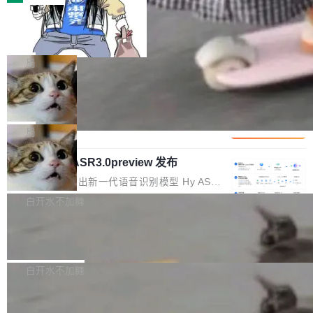
装完即用。 开源地址：Gitee · GitCode · GitHu
体。企业级代码仓库通常包含数十万乃至数百万
b 安装 支持 Java 8+（8~26）、macOS / Linu
一条“删库”命令跑 17 小时，算法工程
个文件，其规模远超单次模型调用可承载的上下
师删光 89TB 数据只为干私活
x / Windows / Harmony PC。 # macOS / Linu
文窗口。随着项目规模的持续扩张与代码历史的
最高人民检察院8月4日公布了一起案件：北京一
x / Harmony PC curl -fsSL https://solon.noea
不断累积，代码仓中的模块关系、接口契约、业
名90后算法工程师王某，为了给自己接的私活腾
局
r.org/solon...
务逻辑等关键信息往往分散于数十乃至数百个文
服务器空间，删光了公司AI游戏部门的全部核心
件之中，形成高度复杂的知识关联网络。传统的
Cloudflare 分享推理优化实践：KV ca
数据。 王某2024年1月入职东城区某科技公司AI
che 量化 + 权重压缩，吞吐量提升 4
代码检索手段（如关键词匹配、目录遍历）仅能
短剧部门，有互联网大厂背景。在公司内部架构
Kimi 和 GLM 是当前最强的大模型系列之一，但
1%，成本降 30%
在语法层面完成文本定位，难以触及代码的语义
调整期间，部门三次通知全员将数据从A集群迁
它们有一个共同的问题：太吃显存了。月之暗面
局
内涵与结构关联，导致开发者使用代码智能体在
移到B集群，王某都回复了"收到"。 他没有迁移
的 Kimi K 系列和智谱的 GLM 都是长上下文、M
理解大规模代码仓时面临显著"代码仓理解"瓶
数据。2024年9月3日下午4点，他使用此前登录
腾讯混元 Hy ASR3.0preview 发布
oE 架构的大模型，好用到让人上瘾，但 GPU 显
颈。 代码仓深度理解服务（以下简称" CodeBas
的账号密码进入A集群，输入了一条被程序员圈
存永远不够用。 Cloudflare 的 Workers AI 团队
腾讯混元正式推出新一代语音识别模型 Hy ASR
e深度理解服务"）是华为云码道（CodeA...
称为"删库跑路"的命令——最高管理员权限、无
一直在跑这些模型的推理。他们在官方博客上发
3.0preview。基于最新一代大语言模型 Hy3 的
白开水不加糖
需确认、强制递归删除。17个小时后，运维人员
了一篇技术文章，详细拆解了三种让大模型在 G
语言理解能力，以及融合了高精度语音识别与深
发现异常并中止进程时，89TB数据已经没了。
PU 上跑得更省、更快的技术手段——KV cache
Pale Moon 34.3.2 发布，苍月浏览器
度语义理解能力，实现了语音识别能力的全面升
删掉的是AI游戏部门的全部开发文件，包括公司
量化、模型权重压缩、以及共享 KV cache 的完
级。 根据介绍，Hy ASR3.0preview 目标在于：
Pale Moon 34.3.2 现已发布，这是一个安全更
自研的多个文生3D和...
整性保护。效果是：吞吐量提升 41%，每 token
让语音识别不再只是听清，而是真正听懂。通过
新和少量网页兼容性修复版本。 Changes/fixe
白开水不加糖
成本降低 30%，精度不变。 FP8 省的不仅是显
先理解你的语境和意图，再把准确的文字直接给
s： 实现了URL.Parse()便捷功能 对浏览器内部
存 KV cache 是推理时最吃显...
到你。从“逐字转写、单点优化”演进为“理解语
PostgreSQL 18/19 新特性深度解读
函数添加了多项边界检查，以避免潜在的越界访