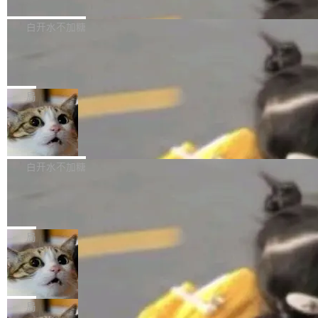
境、兼容场景、一键直出”。 Hy ASR 3.0 previe
问、下溢和溢出。（DiD） 修复了加载和解析内
演讲者分享了一个有趣的实践：面对 PG 18 已
w 不要求标准普通话，方言识别覆盖粤语、吴语
容提供的字体时出现的几个问题 为避免音频加
发布的 Release Notes，他利用 AI 工具（如 Co
白开水不加糖
等 10 大方言片区和 20 余个二级小片区。在开
载、处理和播放过程中可能出现的一系列错误，
pilot）对数千条 commit 日志进行自动分析，先
源评测集中，Hy ASR 3.0 preview 在多语种的
慕尼黑市政府为全职开源项目维护者提
对音频采样频率设定了下限 采样率低于 8kHz
让模型总结出三十余条潜在特性，再逐条要求生
WER（...
供资助
（通常被认为是 "telephone"/"walkie-talkie" 音
成详细解释和代码校验，最终筛选出对用户体感
"在过去大约 10 年的大部分时间里，libexpat 的
质的最低采样率）的音频格式将被拒绝 修复了 C
最强的若干项。对于尚未正式发版的 PG 19，则
维护工作一直与我的日常工作、家务、社交生活
局
SS 圆角虚线样式中可能存在的问题 如果表单中
通过拉取过去一年内（从 PG 18 Beta1 时间点
和休闲娱乐竞争时间。" 这是 libexpat 维护者 S
的图像元素不在同一个子树中，则它们将不再关
Firefox 153.0.3 发布
至今）的所有 commit，同样交由 AI 分析提炼。
ebastian Pipping 写在博客里的话。8 月 4 日，
联 加...
经过人工复核，准确度令人满意。这一方法也为
他宣布了一个新消息：从 2026 年 8 月 1 日起，
Firefox 153.0.3 现已发布，具体更新内容如
社区爱好者提供了高效跟踪新版本的思路。
他可以全职维护 libexpat 了，最长 6 个月。发
下： New Smart Window 包含多项增强功能：
白开水不加糖
工资的是慕尼黑市政府。 libexpat 是一个 C99
<ul> <li>现在建议列表会显示更多结果，方便用
编写的流式 XML 解析器，MIT 许可证。和 libx
Cloudflare Computer 开源：你的 Age
户查找历史记录和切换到已打开的标签页。（<a
nt 需要一台电脑，而不是一个容器
ml2 一样，它是世界上使用最广泛的 XML 解析
href="https://bugzilla.mozilla.org/show_bug.c
Cloudflare 开源了名为 @cloudflare/computer
库之一。你的操作系统、浏览器、无数的基础设
gi?id=2019042">Bug&nbsp;2019042</a>）</l
的 npm 包。项目的核心论点是：容器不适合 Ag
局
施软件，很可能都在用它。而过去十年，维护它
i> <li>现在，助手可以直接使用 Exa 的网络搜索
ent 计算。真正适合的，是 Isolate。 Cloudflare
的人一直在用业余...
结果回答问题，而无需将问题转交给搜索引擎。
OpenAI 公开邮件和聊天记录回应苹果
工程师在这件事上没什么可谦虚的——他们用 W
诉讼，称“Apple is getting this wron
（<a href="https://bugzilla.mozilla.org/show_
orkers 跑了十年 Isolate。用 CEO Matthew Pri
上个月，苹果一纸诉状把 OpenAI 告上法庭，指
g”
bug.cgi?id=204...
nce 的话说：「我们一生都在用 Isolate 运行代
控其挖角苹果前员工并窃取商业秘密。苹果的诉
局