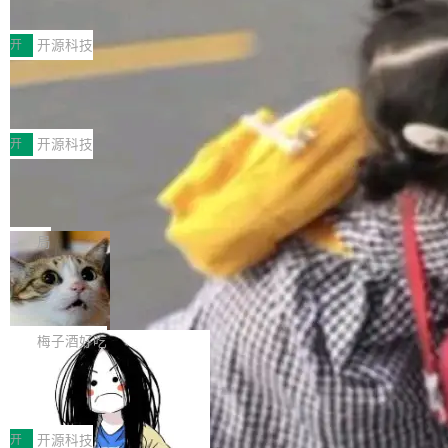
典型案例
计算节点间多种内存类型的高性能通信。 UCL-
近日，工信部科技司公示《2025人工智能应用典
MPComm将作为一种传输引擎接入Mooncake T
型案例入选名单》，深信服“面向企业研发场景的
开
开源科技
ENT，实现零拷贝传输性能提升30%、非零拷贝
开源 AI 编程平台 CoStrict 应用”凭借卓越的技术
传输性能最高提升5倍。UCL-MPComm底层基
深信服AI算力网关入选工信部人工智能
创新与落地成效成功入选。 全链路私有化部署，
应用典型案例！
于自研UCL-Engine通信引擎，后续腾讯网平将
助力企业AI研发安全落地 当前，越来越多企业已
前不久，工业和信息化部正式发布《2025年人工
持续开源更多基于UCL-Engine的高性能通信组
经开始引入 AI Coding 工具，通过调用公有云模
智能应用典型案例名单》，集中展示人工智能在
开
开源科技
件。 腾讯网平团队在UCL-MPComm中实现了一
型或企业内部部署模型提升研发效率。但随着 AI
各领域的应用成果，覆盖技术底座、行业赋能、
个独立于业务线程的全局通信引擎（Engine），
Jeff Dean 离开 Google：一个时代的结
Coding 从个人辅助工具逐步走向团队级、组织
产品应用、支撑保障、专题等五大方向。深信服
并实...
束，一个实验室的开始
级应用，企业在规模化落地过程中，对安全性、
AI算力网关（AI创新平台）成功入选！ 随着各行
Google 员工编号 20。MapReduce 作者之一。
可控性和代码质量提出了更高要求。 首先是数据
各业的Agent走向规模化建设，算力构成形态逐
Bigtable 作者之一。TensorFlow 的作者之一。
局
安全与合规要求。对于大多数普通研发场景，公
渐丰富，用户关注的重点也在发生变化：不只是
Gemini 的架构师。Google 首席科学家。 Jeff D
有云模型能够满足快速试用和效率提升的需求。
🔥 SolonCode v2026.8.4 发布：界面
让AI用起来，还要进一步看清混合算力时代下，
ean 在 Google 工作了 27 年后，宣布离职。 他
但对于金融、能源、医疗等对数据安全要求较...
字体可调、22 种语言、记忆搜索增强
Token花在哪里、算力是否被充分利用，以及持
不是一个人走。一同离开的还有 Sanjay Ghema
打开终端就能上岗的全中文编码智能体，这一轮
续增长的AI成本该如何优化。 深信服AI算力网关
wat（Google 员工编号 23，Jeff Dean 二十多
把「看得清、用母语、记得住」三件事一次补
梅子酒好吃
正是围绕这些实际问题，从Token治理和成本治
年的编程搭档，MapReduce 和 Bigtable 的共同
齐。 SolonCode 是什么 SolonCode 是杭州无
理两个方面，让用户的每一份算力都看得清、管
作者）、Quoc Le（Google 大脑核心成员，Se
让“代码语义理解”深度释放AI Coding
耳科技研发的企业级终端编码智能体——一位全
得住、用得稳、省得下、更安全！ 一、从现在开
价值潜能：华为云码道（CodeArts）
q2Seq 和 DocAI 的共同发明人）以及 Oriol Vin
中文驱动的数字员工，自主理解需求、规划步
一、代码仓深度理解技术的作用与价值 在软件工
始，Token使用一目...
代码仓技术解析
yals（Gemini 联合负责人，AlphaSta...
骤、编写代码。不挑模型、不挑平台，curl 一行
程实践中，代码仓是企业核心知识资产的主要载
开
开源科技