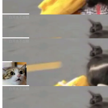
（圈/秒），声音来自真实竹知了录音的 1.72 秒
Apache Dubbo-go v3.3.2 正式发布
用东软飞标医学影像标注平台，同样的工作缩短
采样，无缝循环。音频解码失败时，还有一套合
至4小时，效率提升30倍。 这组数字背后，改变
这个版本面向生产环境，重心在内核稳定性。我
成兜底——锯齿波振荡器模拟脉冲，并联带通共
的不只是速度，而是把医学影像转化为AI能力的
们彻底收敛了旧配置体系，扩展了 Triple 协议与
白开水不加糖
振峰模拟竹膜和筒腔共鸣。 技术细节上，物理引
路径真正打通了。 大型医院积累的影像数据规模
泛化调用能力，加强了应用级元数据和服务治
擎是绳系质点模型：重力、弹性绳（只拉不
庞大，但不能直接用于训练模型。器官、病灶和
Calibre 9.12 发布，功能强大的开源电
理，同时集中修了并发安全、资源泄漏和热路径
推）、空气阻力，1/240 秒定步长积...
子书工具
组织边界，必须由专业医生逐层识别、标记和校
性能问题。
Calibre 开源项目是 Calibre 官方出的电子书管
正，才能成为机器能理解的高质量数据。医学影
理工具。它可以查看，转换，编辑和分类所有主
白开水不加糖
像AI落地最昂贵的环节，不是算法，是专业医生
流格式的电子书。Calibre 是个跨平台软件，可
的时间。 张医生是某三甲医院放射科副主任医
SwiftUI 问世七年了，为什么开发者还
以在 Linux、Windows 和 macOS 上运行。 Cal
师，牵头一项腹部肌肉影像课题。他需要在数百
在骂它？
ibre 9.12 现已正式发布，此次更新内容如下：
Yakov Manshin 发了一期长达 40 分钟的 YouT
张CT影像上完成像素级精细分割，让系统"...
新功能 macOS：在 Connect/Share 按钮中添加
ube 视频，标题是"SwiftUI 七年后：一个平庸的
局
通过 AirDop 共享书籍的功能 Content server：
故事"。视频核心观点很简单：SwiftUI 发布七年
支持可向服务器后端添加新端点的插件 Edit boo
DBeaver 26.1.4 发布
了，仍然像一个永久公测版。 Manshin 从数据
k：Compress images：添加将 GIF 图像转换为
流、布局系统、API 稳定性、性能、跨平台五个
DBeaver 是一个免费开源的通用数据库工具，适
JPEG/WebP 的选项 ToC Editor：添加一个按
维度逐一批判了 SwiftUI。最让人印象深刻的一
用于开发人员和数据库管理员。DBeaver 26.1.4
白开水不加糖
钮，用于对目录中的条目进...
个论据是：苹果官方的 SwiftUI 教程项目 Land
现已发布，具体更新内容包括： AI 助手： <ul st
marks，用最新 Xcode 在最新 macOS 上构建
传音TEX AI语音算法团队斩获MLC-SL
yle="margin-left:0; margin-right:0"> <li><span
M 2026国际挑战赛Task 1亚军
运行，出来的效果是坏的——侧边栏按钮大小不
style="color:#000000">现在可以通过键盘访问
近日，在国际语音领域顶级会议INTERSPEECH