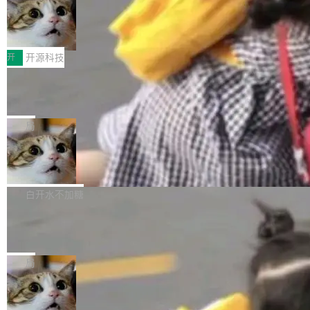
码，而 AI Agent 不需要容器，它们需要的是 Iso
状把 OpenAI 描述成一个系统性地从前东家挖
late。」 容器为什么不合适 容器的问题在于启动
HUAWEI MatePad Edge上架WorkBu
人、套取机密信息的对手。 OpenAI 没发律师
ddy鸿蒙PC版，说话就能干活的AI办公
和销毁都太重了。一个 Agent 要执行的任务可能
函，也没选择庭外沉默。它在官网贴了一篇博
全能AI工作台WorkBuddy鸿蒙PC版上架HUAWE
搭子
只需要几毫秒的 CPU 时间，但容器从冷启动到
文，标题只有六个字：Apple is getting this wro
I MatePad Edge应用市场，直接下载即可使
开
开源科技
就绪要花数秒。如果未来有十...
ng。 然后，它把邮件往来和 iMessage 聊天记
用，与鸿蒙电脑上的体验一致。值得一提的是，
录全贴了出来。 他发错人了 苹果外部律师 Gabr
FFmpeg 9.0 发布：代号“Lei”，以此纪
这是目前市面上唯一支持平板接入WorkBuddy P
念中国开发者雷霄骅
iel Gross 来自 Weil 律所，2 月 23 日下午 5:53
C版的产品，搭载“人机双写”重磅功能——你写
全球知名开源多媒体框架 FFmpeg 今天正式发
给 OpenAI 总法律顾问 Che Chang 发了封邮
你的，AI写AI的，同屏协作互不干扰。一句话让
布了 9.0 版本。这个版本除了带来新一代音视频
局
件，附了一封长信，要求 OpenAI 配合调查前苹
AI帮你干活，现在开启全新体验！ 温馨提示：
处理能力和硬件加速支持之外，还有一个特殊之
果员工带走机密信...
体验WorkBuddy鸿蒙PC版前，请将 HUAWEI M
亚马逊成本失控：AI 写代码烧掉 1215
处：FFmpeg 9.0 的代号是“Lei”。 这个名字，
万元，超预算 860%
atePad Edge 升级至 HarmonyOS 6.1.0.135S
来自中国开发者雷霄骅（Lei Xiaohua）。 对于
外媒近日曝光了亚马逊的多份内部报告显示，AI
P9 patch03及以上版本。 *升级路径：设置 > 搜
很多中国音视频开发者而言，这个名字并不陌
导致公司在多个项目上超支。《金融时报》报道
白开水不加糖
索“软件更新” > 检查更新，即可搜索新版本，下
生。十年前，他通过大量中文技术文章、源码分
称，仅一个项目的成本超支就高达 180 万美元
载安装完成升级即可。 没有...
析和开源示例，让一代开发者第一次真正理解 F
Hugging Face CEO 发声：中国正在开
（约合人民币 1215 万元）。 具体来说，一名工
源模型上碾压我们
Fmpeg，也成为很多人进入音视频开发领域的
程师借助 Anthropic 旗下 Claude Sonnet 模型
"他们正在开源模型上碾压我们。" Hugging Fac
“启蒙老师”。 而今年，恰好是雷霄骅离世十周
编写程序，目标是完成电商平台作者信息与商品
e CEO Clément Delangue 在 CNBC 的采访里
局
年。FFmpeg 社区最终选择用一个大版本的名
列表的数据匹配 —— 一项常规的数据处理任
没有拐弯抹角。他说中国正在赢得 AI 竞赛，而
字，留下了这份纪念。 雷霄骅曾是中国传媒大学
务，最终却产生了 180 万美元的账单，实际支出
当 AI agent 把源码变成了最好的扩展系
且按目前的速度，中国 AI 工具预计在今年底或
数字电视技术方向的博士生，长期从事视频、音
统，开发者工具必须开源
超出原定预算 860%。 更令人意外的是，该项目