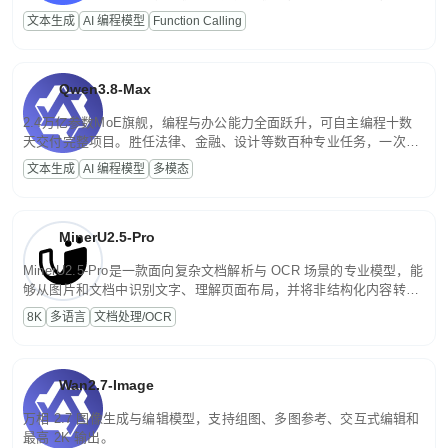
高并发、轻量化任务，适合日常对话、内容创作、基础 RAG、批量
文本生成
AI 编程模型
Function Calling
文案处理等普惠刚需场景。
Qwen3.8-Max
2.4万亿参数MoE旗舰，编程与办公能力全面跃升，可自主编程十数
天交付完整项目。胜任法律、金融、设计等数百种专业任务，一次对
话端到端交付生产级成果。原生视觉理解贯穿规划、执行与验证全流
文本生成
AI 编程模型
多模态
程，支持超长文档与长视频的深度语义解析。长程任务中自主规划与
闭环迭代，持续进化。
MinerU2.5-Pro
MinerU2.5-Pro是一款面向复杂文档解析与 OCR 场景的专业模型，能
够从图片和文档中识别文字、理解页面布局，并将非结构化内容转换
为便于存储、检索和二次处理的结构化结果。
8K
多语言
文档处理/OCR
Wan2.7-Image
万相 2.7 图像生成与编辑模型，支持组图、多图参考、交互式编辑和
最高 2K 输出。