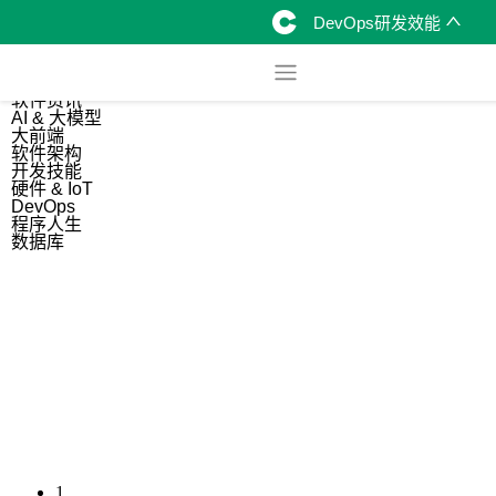
DevOps研发效能
综合
开源资讯
软件资讯
AI & 大模型
大前端
软件架构
开发技能
硬件 & IoT
DevOps
程序人生
数据库
1