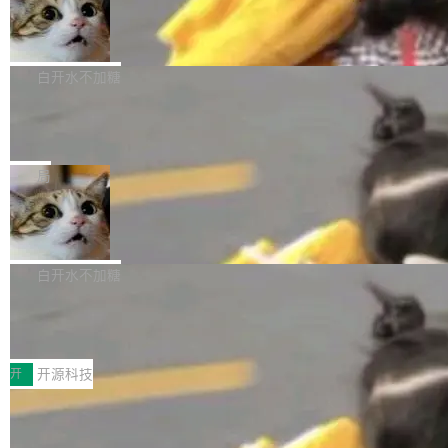
生成与复杂版式组织； 更稳定的图...
untu 用户在用，那用 snap 打包就没什么可纠结
FFmpeg 9.0 发布
创始人的角色「太累了」。几天后，The Inform
的。 从 deb 到 snap 的迁移路径 hwctl 是 rust-
ation 就曝出她将重回 OpenAI，负责递归自我
FFmpeg 9.0 现已发布，包含多项改进。官方更
hwlib 硬件 API 库的一部分，命令行工具负责查
改进方向的研究。她是 Thinking Machines 过
新日志列出的 9.0 版本主要更新内容如下： 扩
白开水不加糖
询 Ubuntu 的硬件认证数据库。...
去一年内第四个离开的联合创始人。 这家由前
展 AMF 色彩转换器 (vf_vpp_amf) 的 HDR 功能
OpenAI CTO Mira Murati 创立的公司，连创始
DeepSeek V4 Flash 单日消耗 8 万亿 t
MP4 muxer 中支持 LCEVC 音轨复用 Playdate
okens 登顶热搜
团队都留不住。 但 Thinking Machines 不是唯
视频编码器和多路复用器 添加 v360_vulkan filt
8 万亿 tokens。一天。一家公司的消耗。 Open
一在人才争夺战中失血的公司。六月，Google
er HE-AAC 960 解码 (DAB+) transpose_cuda
Code 在 X 上发帖：「DeepSeek Flash did 8T
局
连失两员大将：Noam Shazeer 去了 Op...
filter 添加 AMF Frame Rate Converter (vf_frc
tokens on August 1st. 5T of free usage + 3T
_amf) filter SMPTE 2094-50 元数据支持和直
NetBSD 11.0 正式发布
on OpenCode Go.」79.8 万次浏览，连带着 #
通 ProRes RAW VideoToolbox 硬件加速器 AP
DeepSeek一天消耗了8万亿# 上了微博热搜——
NetBSD 11.0 现已正式发布，这是 NetBSD 操
V ...
注意这是 OpenCode 一家的消耗。 OpenCode
作系统的第十八个主要版本。 自 NetBSD 10.1
白开水不加糖
是 Anomaly 出品的 AI 编程工具，套餐 10 美元/
以来的变化 更新亮点： 新增对 RISC-V 处理器
月。用户交了 10 美元，就能用 DeepSeek Flas
2026 ChinaJoy鸿蒙游戏增长臻享会举
架构的支持。NetBSD 11.0 是首个支持 64 位 R
办，鲸鸿动能系统呈现游戏行业解决方
h 随便写代码，按网友说法：「怎么使劲用也用
ISC-V 平台的稳定版本，涵盖一系列基于 StarFi
8月1日，2026 ChinaJoy期间，鸿蒙游戏增长臻
案
不完。」5T 来自免费额度，3T 来自 Go...
ve JH71XX 的设备，例如 VisionFive 2、PINE
享会在上海举办。鸿蒙生态的全场景智慧营销平
开
开源科技
64 STAR64，以及 QEMU。 增强了对 POSIX.1
台鲸鸿动能协同华为游戏中心，面向游戏行业开
-2024 和 C23 编程接口标准的兼容性。 compat
技嘉X3D系列再添新成员 B850 AORU
发者及生态伙伴，系统呈现了平台在游戏领域的
S ELITE X3D主板强化性能体验
_linux(8) 增强了对 Linux 系统调用的支持，包
完整能力版图——从IAP高价值用户的全周期经
面向AMD Ryzen X3D处理器玩家，技嘉X3D系