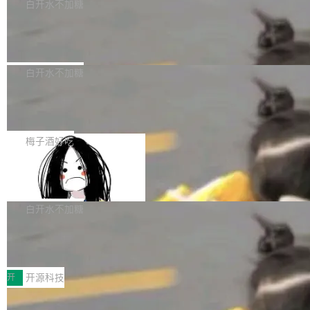
一个回归问题，该问题导致拉取镜像时会拒绝包
e 孵化器项目管理委员会（IPMC）投票中获得
白开水不加糖
pSeek作为与宇树科技具备战略合作关系的企
含绝对 hardlink 目标的镜像（此类镜像由某些镜
全票通过，随后获 Apache 软件基金会董事会批
业，获配股份数量占本次发行数量的2.31%。 除
马斯克 AI 百科项目 Grokipedia 被曝数
像构建工具生成）。moby/moby#53305 修复了
准。今天，Apache 软件基金会正式宣布 Apach
DeepSeek外，腾讯旗下上海启善投资有限公司
月未更新
Docker Engine 29.7.0 中引入的一个回归问
e Fluss 孵化毕业，成为 Apache 顶级项目（TL
埃隆·马斯克推出的AI百科项目 Grokipedia 被曝
获配9...
题，该问题可能导致在旧版 Linux 内核...
P）！这一里程碑不仅标志着 Fluss 迈入新的发
长期停止内容更新，未能实现其作为“AI版维基百
白开水不加糖
展阶段，也将进一步推动流式存储、实时湖仓与
科”替代品的目标。 据 Lawfare 最新调查，自今
AI 数据基础加速融合，为实时数据基础设施的发
Solon I18n：三种解析器，零样板代码
年4月以来，Grokipedia 页面更新功能基本停
展开启新的篇章。
滞，过去三个月内没有任何条目完成更新，用户
如果你在 Spring Boot 里做过国际化，流程大概
提交的编辑请求也长期处于待处理状态。 Groki
是这样的：配 MessageSource 的 Bean、写 R
梅子酒好吃
pedia 于去年底上线，定位为由人工智能生成内
eloadableResourceBundleMessageSource、
容的百科平台，被马斯克视为传统众包百科网站
Apache Doris 4.1 全面增强 Iceberg：
声明 LocaleResolver、注册 LocaleChangeInt
支持 UPDATE、MERGE INTO 与 Iceb
维基百科的替代方案。Lawfare 调查发现，无论
erceptor…五六步之后才能看到第一行翻译文
Apache Doris 4.1 要补齐的，正是缺失的那一
erg V3
热门页面还是低关注度页面，均未出现近期更
本。 Solon 换了个方式。整个 i18n 模块围绕三
半。在已有查询能力的基础上，Doris 进一步支
白开水不加糖
新，相关问题并非局限于特定领域，而是在不同
个解析器、一个注解、一个工具类展开——没有
持了 UPDATE、DELETE、MERGE INTO 等数
主题和访问量页面中普遍存在。 调查人员最初认
XML、没有拦截器注册、没有样板配置。 资源
Testin XAgent：CIO智能测试落地指南
据修改操作、完整的表结构管理与分区演进，以
为，Grokipedia可能只是限...
文件的约定 把文件放到 resources/i18n/ 下： r
及 rewrite_data_files、expire_snapshots 等日
7月30日，TiD2026质量竞争力大会在北京中关
esources/i18n/messages.properties ...
常维护操作，并完整支持 Iceberg V3 格式。
村国家自主创新示范区会议中心开幕。本届大会
开
开源科技
由中关村智联软件服务业质量创新联盟主办，以
让非法状态不可表示：一篇关于 ADT
“智构可信·质创未来——AI原生时代的质量新范