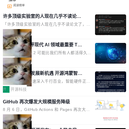
阅读榜单
许多顶级实验室的人现在几乎不读论文
了
「许多顶级实验室的人现在几乎不读论文了，而
且他们认为 ICLR/ICML/NeurIPS 充斥着大量过
局
度宣传和欺诈。」 OpenAI 研究员 Keller Jorda
xAI 前工程师评现代 AI 领域最重要 Top
n 这条推文引发了广泛讨论。他不是在说风凉
3 开源项目
话，他是说出了一个圈内人尽皆知但很少公开捅
Flash Attention 2 可能比我们所有人都活得久。
破的事实。 Jordan 随后补充了一句软化声明：
这句话不是来自某个技术博客，而是出自 Hieu
局
「我不认为这些会议上大部分论文都在过度宣传
Pham 的一条推文。Hieu Pham 是谁？他是 xAI
或造假。问题是，作为读者，如果你筛选出那些
共商智能硬件发展新机遇 开源鸿蒙智能
的早期工程师之一，在 Grok 训练基础设施团队
硬件开发者日杭州站即将举行
看起来最令人兴奋的论文，那它们大部分都是过
工作过。近日他在 X 上发了一条帖子，列出了他
随着万物智联加速深入千行百业，智能硬件正从
度宣传的。」 这才是真正的痛点。不是所有论文
认为现代 AI 领域最重要的三个开源项目。 第一
单点设备迈向智能化、网联化、协同化发展。作
开
开源科技
都有问题，是最吸引眼球的那批论文最有问题。
个名字毫无悬念：Flash Attention 2。 Hieu 的
为面向全场景、跨终端的分布式操作系统，开源
他引用的帖子来自 Mathew Shen，一位 ICLR 2
理由很具体。FA 系列不需要解释，但 FA2 是他
GitHub 再次爆发大规模服务降级
鸿蒙通过统一技术底座和分布式能力，为不同类
026 的读者：「看了篇 ...
认为最重要的一个——复杂度恰到好处，刚好能
型智能设备的开发、连接与互联提供关键支撑，
8 月 6 日，GitHub Actions 和 Pages 再次大规
驱动你去学 CuTe，但还没被那些"邪恶的" Hopp
也为产业链企业探索产品创新与商业增长打开新
模服务降级，Actions 完全不可用超过 5 小时，
局
er++ 优化所淹没，足够容易修改和适配。 更关
的空间。 8月14日，开源鸿蒙智能硬件开发者日
webhook 停发，连自托管 runner 也因调度层故
键的是 FA2 的持久性...