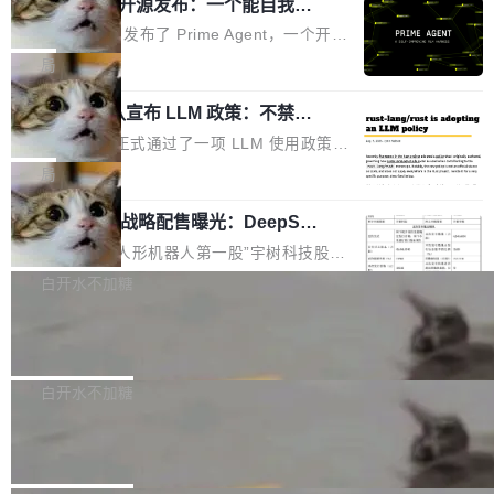
（OHDD：OpenHarmony Hardware Develope
Prime Agent 开源发布：一个能自我改
障无法工作。Pages、Copilot code review、C
进的编程 Agent，ARC-AGI 3 超越人类
r Day）将在杭州启航。活动面向智能硬件产业
opilot coding agent 全部受影响。从检测到完全
Prime Intellect 发布了 Prime Agent，一个开源
专家基线
链企业和开发者，邀请行业专家与资深技术顾
恢复，大约 12 小时。 这是 2026 年 8 月的第六
的编程 Agent Harness，核心设计围绕两个抽
局
问，围绕开源鸿蒙技术能力、设备适配、芯片适
起事故，其中四起与 AI/Copilot 服务相关。 Git
象：Recursive Language Model（RLM）和 C
配、功耗与稳定性调优、兼容性测评及统一互联
Hub 员工 kdaigle 在 HN 讨论中贴出了一组数
Rust 项目团队宣布 LLM 政策：不禁
ontinual Harness。在 ARC-AGI 3 基准测试
等内容展开系统讲解和实战交流，帮助企业进一
止，但你要承认哪些代码不是你写的
据：2025 年全年 10 亿次 commit。现在，每周
上，Prime Agent + Opus 5 的组合达到了 95.
Rust 语言项目正式通过了一项 LLM 使用政策，
步了解开源鸿蒙在智能...
2.75 亿次，全年预计 140 亿次。GitHub...
5% RHAE Best@1，超过了 ARC 报告的人类专
覆盖 rust-lang/rust 单一仓库的代码贡献。这不
局
家基线 95.4%。 不是又一个 coding agent 包装
是项目级别的官方立场，目前由五个团队采纳，
器 Prime Agent 的架构和市面上大多数 coding
宇树科技 IPO 战略配售曝光：DeepSe
但它可能是主流开源项目中关于 AI 辅助贡献最
ek 获配 93.3 万股，锁定 36 个月
agent 有本质区别。大多数 agent harness 的设
细致的一份规则。 政策的核心只有一句话：LLM
8月6日晚间，“人形机器人第一股”宇树科技股份
计是基于早期模型的能力—...
可以用来分析、提炼、审阅、建议，但不能用来
有限公司披露IPO发行价格及战略配售结果，杭
白开水不加糖
创作。 具体来说，LLM 生成的代码可以提交，
州深度求索人工智能基础技术研究有限公司（De
但必须满足五个条件：预先安排、非关键、高质
Docker 29.7.2 发布
epSeek）获配93.3399万股，按150.8元/股发行
量、充分测试、充分审查，并且必须披露。LLM
价格计算，认购金额约1.41亿元，股份锁定期为
Docker 29.7.2 现已发布，具体更新内容如下：
不得生成涉及安全性的关键变更，除非作者本身
36个月。 公告显示，本次宇树科技战略配售对
Bug fixes and enhancements 修复多次传递同
白开水不加糖
就是领域专家。即使如此，政策也"强烈不建
象主要包括长期投资机构、与公司业务具有战略
一环境变量时，docker service create和docker
议"这么做。 对于不披露的情况，审核者可以直
Apache Fluss 毕业成为顶级项目
合作关系或长期合作愿景的大型企业、科创板保
service update会发生 panic 的问题。docker/cl
接关闭 PR，无需解释。 政策作者 Jynn Ne...
荐人跟投子公司，以及公司高级管理人员和核心
i#7145 修复了 Docker Engine 29.7.0 中引入的
今年 7 月，Apache Fluss 的毕业提案在 Apach
员工参与设立的专项资产管理计划。其中，Dee