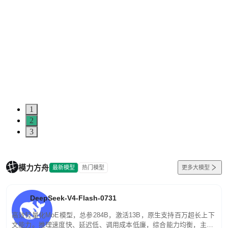
1
2
3
模力方舟
最新模型
热门模型
更多大模型
DeepSeek-V4-Flash-0731
高效轻量化MoE模型，总参284B，激活13B，原生支持百万超长上下
文能力。推理速度快、延迟低、调用成本低廉，综合能力均衡，主打