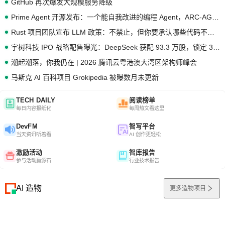
GitHub 再次爆发大规模服务降级
Prime Agent 开源发布：一个能自我改进的编程 Agent，ARC-AGI 3 超越人类专家基线
Rust 项目团队宣布 LLM 政策：不禁止，但你要承认哪些代码不是你写的
宇树科技 IPO 战略配售曝光：DeepSeek 获配 93.3 万股，锁定 36 个月
潮起潮落，你我仍在 | 2026 腾讯云粤港澳大湾区架构师峰会
马斯克 AI 百科项目 Grokipedia 被曝数月未更新
TECH DAILY
阅读榜单
每日内容报纸化
每周热文看这里
DevFM
智写平台
当天资讯听着看
AI 创作更轻松
激励活动
智库报告
参与活动赢源石
行业技术报告
AI 造物
更多造物项目