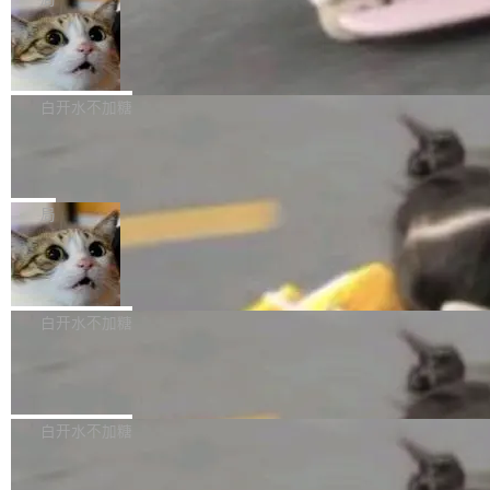
l 迁移或唤醒时，新宿主从 S3 恢复 SQLite 数据
te 17 Pro、OPPO K15，要么是vivo X300 E这
本控制系统。目前处于 Early Access 阶段。 De
库继续执行。存储库是持久化的唯一真相...
样的次旗舰。 Galaxy Z Fold8 Ultra / Z Fold8 /
SpaceXAI 单季资本开支达 183 亿美元
ltaDB 的核心思路直接写在 landing page 最显
Z Flip8三款折叠屏新机均在7月22日发布，且全
眼的位置：「Software is made between com
根据风险投资人Tomer Tunguz 博客（VC 分
部搭载骁龙8 Elite Gen5 for Galaxy，它们本该
mits」——软件是在 commit 之间写出来的。git
析）披露的最新分析与第二季度业绩报告，Spac
白开水不加糖
是7月性...
只记录了你提交的最终状态，但真正的工作过程
eXAI在上个季度的总资本支出飙升至183.7亿美
——打字、删改、试错、agent 对话——都在 co
Meta 发布终端编程 Agent“Muse Cod
元。其中，绝大部分资金被直接用于 AI 领域，
e” 和 Muse Spark 1.2 模型
mmit 之间的空隙里丢失了。 DeltaDB 要做的就
金额高达158.3亿美元，这一单项投入已经逼近
Meta 今天发布了两款 AI 产品：Muse Code，
是把这段空隙补上。 回退到任何一次编辑：Delt
微软同期总资本开支的四成。 与亚马逊、Alpha
一个在终端里运行的编程 agent；Muse Spark
局
aDB 捕获 commit 之间的每一次操作，...
bet、微软以及 Meta 等传统科技巨头相比，Spa
1.2，驱动这个 agent 的新模型。一句话概括：
ceXAI的资金消耗速度尤为引人瞩目。然而，支
美团开源 LoHoSearch，用知识图谱校
你可以用 curl -fsSL https://dev.meta.ai/install.
准 AI 能力认知
撑庞大支出的资金来源却呈现出截然不同的面
sh | bash 安装一个能在大项目里自动规划、写
机器出题的前提，是让机器拥有全局视野。整个
貌。数据显示，微软和 Meta 主要依托充沛的经
代码、验证结果的 AI 终端工具。 据介绍，Muse
构建流程可以分为四个环节：建图 → 控制难度
白开水不加糖
营现金流来覆盖资本开支，其资本支出覆盖率分
Code 是 Meta 的编程 agent 产品。它和市场上
→ 质量把关 → 数据概览。
别达到155% 和106%;而SpaceXAI的经营现金
已有的终端编程 agent 在设计理念上有几个明显
腾讯开源 UCL-MPComm 通信库
流仅能覆盖资本开支的12...
的差异点。 异步后台 agent：Muse Code 有一
腾讯网平团队宣布开源了 UCL-MPComm 通信
个主 agent 循环，外加一组后台 agent。这些后
库，并将作为transport接入Mooncake TENT。
白开水不加糖
台 agent...
该通信库针对AI Memory池化场景的数据传输需
CoStrict入选工信部2025人工智能应用
求进行了深度优化，能够实现数据中心内大规模