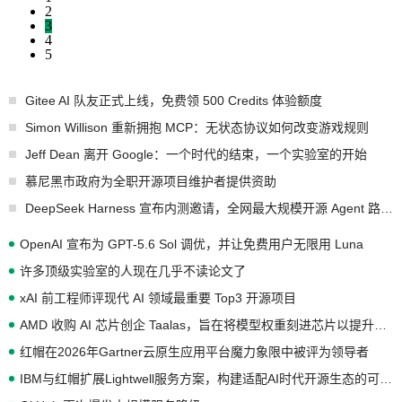
2
3
4
5
Gitee AI 队友正式上线，免费领 500 Credits 体验额度
Simon Willison 重新拥抱 MCP：无状态协议如何改变游戏规则
Jeff Dean 离开 Google：一个时代的结束，一个实验室的开始
慕尼黑市政府为全职开源项目维护者提供资助
DeepSeek Harness 宣布内测邀请，全网最大规模开源 Agent 路演现场诞生
OpenAI 宣布为 GPT-5.6 Sol 调优，并让免费用户无限用 Luna
许多顶级实验室的人现在几乎不读论文了
xAI 前工程师评现代 AI 领域最重要 Top3 开源项目
AMD 收购 AI 芯片创企 Taalas，旨在将模型权重刻进芯片以提升推理性能
红帽在2026年Gartner云原生应用平台魔力象限中被评为领导者
IBM与红帽扩展Lightwell服务方案，构建适配AI时代开源生态的可信基础设施