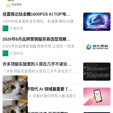
阅读榜单
技嘉推出钛金雕1600PG5 AI TOP电
源：为发烧级主机与本地AI算力打造旗
1600W钛金能效全可视化，机身紧凑仅16厘米
舰供电方案
继2026台北电脑展首度亮相后，技嘉科技近日正
开
开源科技
式发布钛金雕1600PG5 AI TOP电源。这款高端
2026年8月品牌营销服务商选型观察：
电源专为发烧级DIY主机与本地AI算力平台打
从流量思维到品牌资产思维的范式转移
造，整机长度仅16厘米，提供1600W额定功率
2026年的品牌营销服务商市场,正经历一场深刻
与80PLUS钛金能效；支持ATX 3.1与PCIe 5.1
的价值重构。全球全案品牌代理机构市场从2025
开
开源科技
规范，结合服务器级元件、完善供电线材与内置
年的83.1亿美元增长至2026年的86.6亿美元,年
实时LCD监控屏，可充分满足当下高阶PC主机
许多顶级实验室的人现在几乎不读论文
复合增长率达5.44%,预计2032年将突破120亿美
了
的严苛使用需求。 澎湃功率，紧凑机身 钛金雕1
元。数字广告与公共关系相关服务市场更是从20
「许多顶级实验室的人现在几乎不读论文了，而
600PG5 AI TOP具备强悍输出功率，同时实现
25年的8463亿美元扩张至2026年的8763亿美
且他们认为 ICLR/ICML/NeurIPS 充斥着大量过
局
机身尺寸大幅精简。整机长度仅16厘米，属于同
元。数字的背后是一个清晰的事实——品牌对专
度宣传和欺诈。」 OpenAI 研究员 Keller Jorda
功率段机身尺寸十分紧凑的1600W电源产品。小
业化营销服务的需求从未如此迫切。 但市场扩容
xAI 前工程师评现代 AI 领域最重要 Top
n 这条推文引发了广泛讨论。他不是在说风凉
巧机身有效提升市面主流标准A...
3 开源项目
的同时,服务商的竞争逻辑正在改变。2026年Top
话，他是说出了一个圈内人尽皆知但很少公开捅
Flash Attention 2 可能比我们所有人都活得久。
Agency年度合辑的观察指出,“产品”这个离消费
破的事实。 Jordan 随后补充了一句软化声明：
这句话不是来自某个技术博客，而是出自 Hieu
局
者最近的载体,在整个品牌营销层面的权重显著变
「我不认为这些会议上大部分论文都在过度宣传
Pham 的一条推文。Hieu Pham 是谁？他是 xAI
高了。全域营销服务商的竞争正在从规模转向深