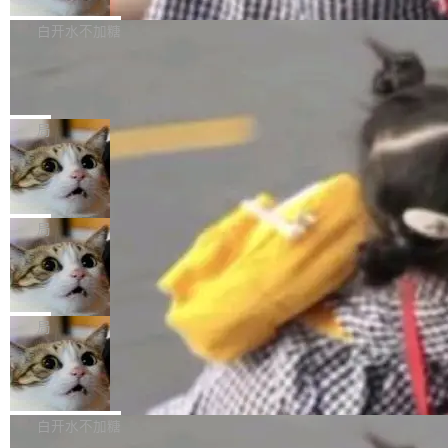
来自中国开发者雷霄骅（Lei Xiaohua）。 对于
外媒近日曝光了亚马逊的多份内部报告显示，AI
P9 patch03及以上版本。 *升级路径：设置 > 搜
很多中国音视频开发者而言，这个名字并不陌
导致公司在多个项目上超支。《金融时报》报道
白开水不加糖
索“软件更新” > 检查更新，即可搜索新版本，下
生。十年前，他通过大量中文技术文章、源码分
称，仅一个项目的成本超支就高达 180 万美元
载安装完成升级即可。 没有...
析和开源示例，让一代开发者第一次真正理解 F
Hugging Face CEO 发声：中国正在开
（约合人民币 1215 万元）。 具体来说，一名工
源模型上碾压我们
Fmpeg，也成为很多人进入音视频开发领域的
程师借助 Anthropic 旗下 Claude Sonnet 模型
"他们正在开源模型上碾压我们。" Hugging Fac
“启蒙老师”。 而今年，恰好是雷霄骅离世十周
编写程序，目标是完成电商平台作者信息与商品
e CEO Clément Delangue 在 CNBC 的采访里
局
年。FFmpeg 社区最终选择用一个大版本的名
列表的数据匹配 —— 一项常规的数据处理任
没有拐弯抹角。他说中国正在赢得 AI 竞赛，而
字，留下了这份纪念。 雷霄骅曾是中国传媒大学
务，最终却产生了 180 万美元的账单，实际支出
当 AI agent 把源码变成了最好的扩展系
且按目前的速度，中国 AI 工具预计在今年底或
数字电视技术方向的博士生，长期从事视频、音
统，开发者工具必须开源
超出原定预算 860%。 更令人意外的是，该项目
2027 年就能追上美国前沿实验室的水平。 Dela
五年前，David Crawshaw 问过很多软件工程师
频技...
最终并未成功落地，而高额算力消耗持续运行长
ngue 把原因归结为一件事：开放协作。中国的
一个问题：你写过什么给自己用的程序？答案几
局
达 5 个月，公司直到财务对账时才察觉异常。这
AI 开发者在一个共享和协作的生态里加速迭代，
乎都是没有。工程师们整天用别人写的程序写程
意味着一个无人看管的 AI 程序，在近半年时间
而美国模型厂商在"闭门造车"。他的原话是 "buil
DeepSeek Harness 宣布内测邀请，全
序给别人用。偶尔有人自己写个博客系统、智能
里日夜不停地"烧钱"。 复盘显示，...
网最大规模开源 Agent 路演现场诞生
ding in silos"——各自为战，互不通气。 这个判
家居控制、家庭实验室，都算稀奇事。 Crawsh
一条内测招募帖，发出去的时候大概没人想到它
断从他嘴里说出来分量不同。Hugging Face 是
aw 是 Shelley 的作者，一个开源 AI coding age
会变成一场开源 Agent 生态的路演。 8月1日，
局
全球最大的开源 AI 平台，上面跑着上百万个模
nt。他最近在博客上写了一篇文章，核心论点很
DeepSeek Harness 团队负责人崔添翼（tiany
型。谁在开源赛道上领先，...
简单：开发者工具必须开源。 理由不是传统的自
商汤 SenseNova U1.5-Lite-Preview
i）在 X 上发帖： 「如果你是 Agent Harness 相
开源
由软件情怀，而是一个跟 AI agent 直接相关的
关开源项目的开发者，希望参加 DeepSeek Har
商汤科技宣布面向社区开源轻量级统一多模态模
技术判断。 两行 prompt 就能个性化任何软件 C
ness 的内测，可以回复或私信联系我。请附上
型的预览版本 SenseNova U1.5-Lite-Preview。
白开水不加糖
rawshaw 给出了两个 prompt。 第一个： "下载
GitHub id 以及开源代表作。」 DeepSeek 曾在
公告称，SenseNova U1.5-Lite-Preview并非简