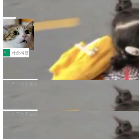
能表现。 在核心规格方面，B850 AO...
码、把关发版这两道关，还得靠人肉扛。 V5.0
竹知了：一个零依赖的单文件 HTML，
方式，以优化查询性能和吞吐量，减少集群中的
把儿时竹蝉玩具搬进浏览器
想让 AI 一起盯。
磁盘寻道和网络调用。 Dgraph v25.4.0 现已发
竹知了（zhuzhiliao）是那种小时候路边摊上几
布，具体更新内容包括： feat(zero)：Zero 现
块钱的玩意儿——一根小竹签，一个竹筒，一头
局
支持 --security superflag（token=...;whitelist
系着涂了松香的线。甩起来，竹膜震动，发出“哇
=...），与 Alpha 版本的格式一致，并据此对其
30倍效率升级：解锁医学影像数据要素
——哇”的蝉鸣声。实物越来越难找了，有开发者
价值化的真实路径
管理 HTTP 端点进行授权。 <blockquote> <p>
把它做成了 Web 玩具，放在 zhuzhiliao.imsai.c
完成一例腹部CT影像标注，张医生过去需要约1
<span><strong>警告：</strong>&nbsp;Zero
c 上，并在 GitHub 开源。 玩法很简单：按住屏
20个小时。他必须在数百张连续影像上，一笔一
开
开源科技
的 admin ...
幕画圈，或者直接甩手机。页面会实时显示转速
笔勾画边界，一层一层识别肌肉组织。如今，使
（圈/秒），声音来自真实竹知了录音的 1.72 秒
Apache Dubbo-go v3.3.2 正式发布
用东软飞标医学影像标注平台，同样的工作缩短
采样，无缝循环。音频解码失败时，还有一套合
至4小时，效率提升30倍。 这组数字背后，改变
这个版本面向生产环境，重心在内核稳定性。我
成兜底——锯齿波振荡器模拟脉冲，并联带通共
的不只是速度，而是把医学影像转化为AI能力的
们彻底收敛了旧配置体系，扩展了 Triple 协议与
白开水不加糖
振峰模拟竹膜和筒腔共鸣。 技术细节上，物理引
路径真正打通了。 大型医院积累的影像数据规模
泛化调用能力，加强了应用级元数据和服务治
擎是绳系质点模型：重力、弹性绳（只拉不
庞大，但不能直接用于训练模型。器官、病灶和
Calibre 9.12 发布，功能强大的开源电
理，同时集中修了并发安全、资源泄漏和热路径
推）、空气阻力，1/240 秒定步长积...
子书工具
组织边界，必须由专业医生逐层识别、标记和校
性能问题。
Calibre 开源项目是 Calibre 官方出的电子书管
正，才能成为机器能理解的高质量数据。医学影
理工具。它可以查看，转换，编辑和分类所有主
白开水不加糖
像AI落地最昂贵的环节，不是算法，是专业医生
流格式的电子书。Calibre 是个跨平台软件，可
的时间。 张医生是某三甲医院放射科副主任医
SwiftUI 问世七年了，为什么开发者还
以在 Linux、Windows 和 macOS 上运行。 Cal
师，牵头一项腹部肌肉影像课题。他需要在数百
在骂它？
ibre 9.12 现已正式发布，此次更新内容如下：
Yakov Manshin 发了一期长达 40 分钟的 YouT