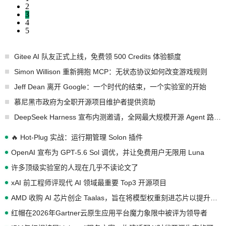
2
3
4
5
Gitee AI 队友正式上线，免费领 500 Credits 体验额度
Simon Willison 重新拥抱 MCP：无状态协议如何改变游戏规则
Jeff Dean 离开 Google：一个时代的结束，一个实验室的开始
慕尼黑市政府为全职开源项目维护者提供资助
DeepSeek Harness 宣布内测邀请，全网最大规模开源 Agent 路演现场诞生
🔥 Hot-Plug 实战：运行期管理 Solon 插件
OpenAI 宣布为 GPT-5.6 Sol 调优，并让免费用户无限用 Luna
许多顶级实验室的人现在几乎不读论文了
xAI 前工程师评现代 AI 领域最重要 Top3 开源项目
AMD 收购 AI 芯片创企 Taalas，旨在将模型权重刻进芯片以提升推理性能
红帽在2026年Gartner云原生应用平台魔力象限中被评为领导者