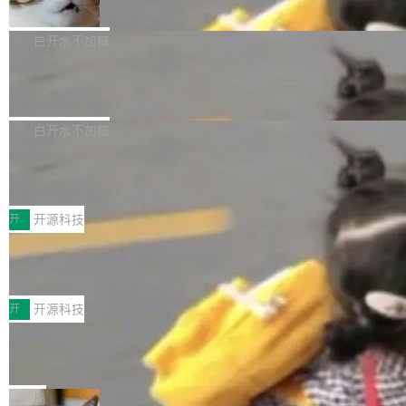
准 AI 能力认知
撑庞大支出的资金来源却呈现出截然不同的面
sh | bash 安装一个能在大项目里自动规划、写
机器出题的前提，是让机器拥有全局视野。整个
貌。数据显示，微软和 Meta 主要依托充沛的经
代码、验证结果的 AI 终端工具。 据介绍，Muse
构建流程可以分为四个环节：建图 → 控制难度
白开水不加糖
营现金流来覆盖资本开支，其资本支出覆盖率分
Code 是 Meta 的编程 agent 产品。它和市场上
→ 质量把关 → 数据概览。
别达到155% 和106%;而SpaceXAI的经营现金
已有的终端编程 agent 在设计理念上有几个明显
腾讯开源 UCL-MPComm 通信库
流仅能覆盖资本开支的12...
的差异点。 异步后台 agent：Muse Code 有一
腾讯网平团队宣布开源了 UCL-MPComm 通信
个主 agent 循环，外加一组后台 agent。这些后
库，并将作为transport接入Mooncake TENT。
白开水不加糖
台 agent...
该通信库针对AI Memory池化场景的数据传输需
CoStrict入选工信部2025人工智能应用
求进行了深度优化，能够实现数据中心内大规模
典型案例
计算节点间多种内存类型的高性能通信。 UCL-
近日，工信部科技司公示《2025人工智能应用典
MPComm将作为一种传输引擎接入Mooncake T
型案例入选名单》，深信服“面向企业研发场景的
开
开源科技
ENT，实现零拷贝传输性能提升30%、非零拷贝
开源 AI 编程平台 CoStrict 应用”凭借卓越的技术
深信服AI算力网关入选工信部人工智能
传输性能最高提升5倍。UCL-MPComm底层基
创新与落地成效成功入选。 全链路私有化部署，
应用典型案例！
于自研UCL-Engine通信引擎，后续腾讯网平将
助力企业AI研发安全落地 当前，越来越多企业已
前不久，工业和信息化部正式发布《2025年人工
持续开源更多基于UCL-Engine的高性能通信组
经开始引入 AI Coding 工具，通过调用公有云模
智能应用典型案例名单》，集中展示人工智能在
开
开源科技
件。 腾讯网平团队在UCL-MPComm中实现了一
型或企业内部部署模型提升研发效率。但随着 AI
各领域的应用成果，覆盖技术底座、行业赋能、
个独立于业务线程的全局通信引擎（Engine），
Coding 从个人辅助工具逐步走向团队级、组织
Jeff Dean 离开 Google：一个时代的结
产品应用、支撑保障、专题等五大方向。深信服
并实...
束，一个实验室的开始
级应用，企业在规模化落地过程中，对安全性、
AI算力网关（AI创新平台）成功入选！ 随着各行
Google 员工编号 20。MapReduce 作者之一。
可控性和代码质量提出了更高要求。 首先是数据
各业的Agent走向规模化建设，算力构成形态逐
Bigtable 作者之一。TensorFlow 的作者之一。
局