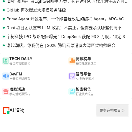
IBM与红帽扩展Lightwell服务方案，构建适配AI时代开源生态的可信基础设施
GitHub 再次爆发大规模服务降级
Prime Agent 开源发布：一个能自我改进的编程 Agent，ARC-AGI 3 超越人类专家基线
Rust 项目团队宣布 LLM 政策：不禁止，但你要承认哪些代码不是你写的
宇树科技 IPO 战略配售曝光：DeepSeek 获配 93.3 万股，锁定 36 个月
潮起潮落，你我仍在 | 2026 腾讯云粤港澳大湾区架构师峰会
TECH DAILY
阅读榜单
每日内容报纸化
每周热文看这里
DevFM
智写平台
当天资讯听着看
AI 创作更轻松
激励活动
智库报告
参与活动赢源石
行业技术报告
AI 造物
更多造物项目