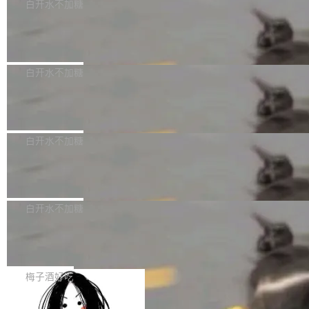
可以用来分析、提炼、审阅、建议，但不能用来
有限公司披露IPO发行价格及战略配售结果，杭
白开水不加糖
创作。 具体来说，LLM 生成的代码可以提交，
州深度求索人工智能基础技术研究有限公司（De
Docker 29.7.2 发布
但必须满足五个条件：预先安排、非关键、高质
epSeek）获配93.3399万股，按150.8元/股发行
量、充分测试、充分审查，并且必须披露。LLM
价格计算，认购金额约1.41亿元，股份锁定期为
Docker 29.7.2 现已发布，具体更新内容如下：
不得生成涉及安全性的关键变更，除非作者本身
36个月。 公告显示，本次宇树科技战略配售对
Bug fixes and enhancements 修复多次传递同
白开水不加糖
就是领域专家。即使如此，政策也"强烈不建
象主要包括长期投资机构、与公司业务具有战略
一环境变量时，docker service create和docker
议"这么做。 对于不披露的情况，审核者可以直
合作关系或长期合作愿景的大型企业、科创板保
Apache Fluss 毕业成为顶级项目
service update会发生 panic 的问题。docker/cl
接关闭 PR，无需解释。 政策作者 Jynn Ne...
荐人跟投子公司，以及公司高级管理人员和核心
i#7145 修复了 Docker Engine 29.7.0 中引入的
今年 7 月，Apache Fluss 的毕业提案在 Apach
员工参与设立的专项资产管理计划。其中，Dee
一个回归问题，该问题导致拉取镜像时会拒绝包
e 孵化器项目管理委员会（IPMC）投票中获得
白开水不加糖
pSeek作为与宇树科技具备战略合作关系的企
含绝对 hardlink 目标的镜像（此类镜像由某些镜
全票通过，随后获 Apache 软件基金会董事会批
业，获配股份数量占本次发行数量的2.31%。 除
像构建工具生成）。moby/moby#53305 修复了
马斯克 AI 百科项目 Grokipedia 被曝数
准。今天，Apache 软件基金会正式宣布 Apach
DeepSeek外，腾讯旗下上海启善投资有限公司
月未更新
Docker Engine 29.7.0 中引入的一个回归问
e Fluss 孵化毕业，成为 Apache 顶级项目（TL
埃隆·马斯克推出的AI百科项目 Grokipedia 被曝
获配9...
题，该问题可能导致在旧版 Linux 内核...
P）！这一里程碑不仅标志着 Fluss 迈入新的发
长期停止内容更新，未能实现其作为“AI版维基百
白开水不加糖
展阶段，也将进一步推动流式存储、实时湖仓与
科”替代品的目标。 据 Lawfare 最新调查，自今
AI 数据基础加速融合，为实时数据基础设施的发
Solon I18n：三种解析器，零样板代码
年4月以来，Grokipedia 页面更新功能基本停
展开启新的篇章。
滞，过去三个月内没有任何条目完成更新，用户
如果你在 Spring Boot 里做过国际化，流程大概
提交的编辑请求也长期处于待处理状态。 Groki
是这样的：配 MessageSource 的 Bean、写 R
梅子酒好吃
pedia 于去年底上线，定位为由人工智能生成内
eloadableResourceBundleMessageSource、
容的百科平台，被马斯克视为传统众包百科网站
Apache Doris 4.1 全面增强 Iceberg：
声明 LocaleResolver、注册 LocaleChangeInt