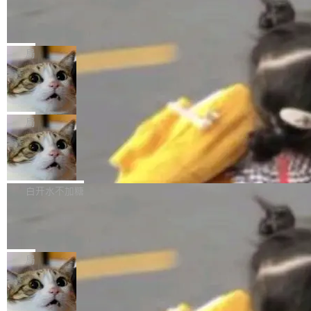
某个软件的源码，在本地构建。修改 agent ...
官方招聘信息中写过一条简洁有力的公式：Mod
Ubuntu 将核心系统包从 deb 转成了 s
单的模型规模升级，而是基于 SenseNova U1
nap
el + Harness = Agent。模型负责理解和推理，
的一次系统性迭代，不仅在同一架构中贯通视觉
Ubuntu 正在把又一个核心系统包从 deb 转为 s
Harness 负责把能力落到真实环境中——调用工
理解、推理、生成与编辑，还仅以 8B-MoT 的轻
nap。这次是 hwctl——一个用来检查 Ubuntu
局
具、读写文件、管理上下文、处理错误、完成闭
量大小，将能力推进到4K、更精细的真实质感、
硬件认证状态的命令行工具。 Canonical 工程师
环。崔添翼招人的标...
更复杂的视觉控制和可持续迭代编辑。 相比 U
Dario Amodei 担心新人来 Anthropic
Alan Griffiths 在邮件列表中说得很直白：「hwc
只为金钱，不为使命
1，U1.5-Lite-Preview 在以下方向上带来了显著
tl 是一个 Ubuntu 专有的包，它和它的依赖项都
顶级 AI 研究员在两家公司之间来回跳，中间只
提升： 原生支持4K图像生成； 更精细的局部纹
是 Ubuntu 专有的，不会用在其他发行版上。」
隔了几天。 Lilian Weng 上周刚宣布因健康原因
局
理、细节与真实世界质感； 更准确的中英文文字
所以 deb 版本的受众实际上为零。既然只有 Ub
离开 Thinking Machines Lab，说自己作为联合
生成与复杂版式组织； 更稳定的图...
untu 用户在用，那用 snap 打包就没什么可纠结
FFmpeg 9.0 发布
创始人的角色「太累了」。几天后，The Inform
的。 从 deb 到 snap 的迁移路径 hwctl 是 rust-
ation 就曝出她将重回 OpenAI，负责递归自我
FFmpeg 9.0 现已发布，包含多项改进。官方更
hwlib 硬件 API 库的一部分，命令行工具负责查
改进方向的研究。她是 Thinking Machines 过
新日志列出的 9.0 版本主要更新内容如下： 扩
白开水不加糖
询 Ubuntu 的硬件认证数据库。...
去一年内第四个离开的联合创始人。 这家由前
展 AMF 色彩转换器 (vf_vpp_amf) 的 HDR 功能
OpenAI CTO Mira Murati 创立的公司，连创始
DeepSeek V4 Flash 单日消耗 8 万亿 t
MP4 muxer 中支持 LCEVC 音轨复用 Playdate
okens 登顶热搜
团队都留不住。 但 Thinking Machines 不是唯
视频编码器和多路复用器 添加 v360_vulkan filt
8 万亿 tokens。一天。一家公司的消耗。 Open
一在人才争夺战中失血的公司。六月，Google
er HE-AAC 960 解码 (DAB+) transpose_cuda
Code 在 X 上发帖：「DeepSeek Flash did 8T
局
连失两员大将：Noam Shazeer 去了 Op...
filter 添加 AMF Frame Rate Converter (vf_frc
tokens on August 1st. 5T of free usage + 3T
_amf) filter SMPTE 2094-50 元数据支持和直
NetBSD 11.0 正式发布
on OpenCode Go.」79.8 万次浏览，连带着 #
通 ProRes RAW VideoToolbox 硬件加速器 AP
DeepSeek一天消耗了8万亿# 上了微博热搜——
NetBSD 11.0 现已正式发布，这是 NetBSD 操