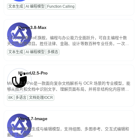
高并发、轻量化任务，适合日常对话、内容创作、基础 RAG、批量
文本生成
AI 编程模型
Function Calling
文案处理等普惠刚需场景。
Qwen3.8-Max
2.4万亿参数MoE旗舰，编程与办公能力全面跃升，可自主编程十数
天交付完整项目。胜任法律、金融、设计等数百种专业任务，一次对
话端到端交付生产级成果。原生视觉理解贯穿规划、执行与验证全流
文本生成
AI 编程模型
多模态
程，支持超长文档与长视频的深度语义解析。长程任务中自主规划与
闭环迭代，持续进化。
MinerU2.5-Pro
MinerU2.5-Pro是一款面向复杂文档解析与 OCR 场景的专业模型，能
够从图片和文档中识别文字、理解页面布局，并将非结构化内容转换
为便于存储、检索和二次处理的结构化结果。
8K
多语言
文档处理/OCR
Wan2.7-Image
万相 2.7 图像生成与编辑模型，支持组图、多图参考、交互式编辑和
最高 2K 输出。