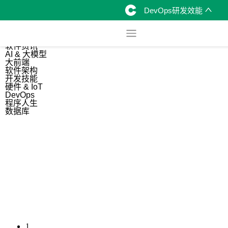
DevOps研发效能
综合
开源资讯
软件资讯
AI & 大模型
大前端
软件架构
开发技能
硬件 & IoT
DevOps
程序人生
数据库
1