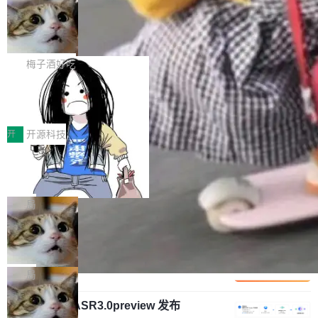
安全与合规要求。对于大多数普通研发场景，公
渐丰富，用户关注的重点也在发生变化：不只是
Gemini 的架构师。Google 首席科学家。 Jeff D
有云模型能够满足快速试用和效率提升的需求。
让AI用起来，还要进一步看清混合算力时代下，
🔥 SolonCode v2026.8.4 发布：界面
ean 在 Google 工作了 27 年后，宣布离职。 他
但对于金融、能源、医疗等对数据安全要求较...
字体可调、22 种语言、记忆搜索增强
Token花在哪里、算力是否被充分利用，以及持
不是一个人走。一同离开的还有 Sanjay Ghema
打开终端就能上岗的全中文编码智能体，这一轮
续增长的AI成本该如何优化。 深信服AI算力网关
wat（Google 员工编号 23，Jeff Dean 二十多
把「看得清、用母语、记得住」三件事一次补
梅子酒好吃
正是围绕这些实际问题，从Token治理和成本治
年的编程搭档，MapReduce 和 Bigtable 的共同
齐。 SolonCode 是什么 SolonCode 是杭州无
理两个方面，让用户的每一份算力都看得清、管
作者）、Quoc Le（Google 大脑核心成员，Se
让“代码语义理解”深度释放AI Coding
耳科技研发的企业级终端编码智能体——一位全
得住、用得稳、省得下、更安全！ 一、从现在开
价值潜能：华为云码道（CodeArts）
q2Seq 和 DocAI 的共同发明人）以及 Oriol Vin
中文驱动的数字员工，自主理解需求、规划步
一、代码仓深度理解技术的作用与价值 在软件工
始，Token使用一目...
代码仓技术解析
yals（Gemini 联合负责人，AlphaSta...
骤、编写代码。不挑模型、不挑平台，curl 一行
程实践中，代码仓是企业核心知识资产的主要载
开
开源科技
装完即用。 开源地址：Gitee · GitCode · GitHu
体。企业级代码仓库通常包含数十万乃至数百万
b 安装 支持 Java 8+（8~26）、macOS / Linu
一条“删库”命令跑 17 小时，算法工程
个文件，其规模远超单次模型调用可承载的上下
师删光 89TB 数据只为干私活
x / Windows / Harmony PC。 # macOS / Linu
文窗口。随着项目规模的持续扩张与代码历史的
最高人民检察院8月4日公布了一起案件：北京一
x / Harmony PC curl -fsSL https://solon.noea
不断累积，代码仓中的模块关系、接口契约、业
名90后算法工程师王某，为了给自己接的私活腾
局
r.org/solon...
务逻辑等关键信息往往分散于数十乃至数百个文
服务器空间，删光了公司AI游戏部门的全部核心
件之中，形成高度复杂的知识关联网络。传统的
Cloudflare 分享推理优化实践：KV ca
数据。 王某2024年1月入职东城区某科技公司AI
che 量化 + 权重压缩，吞吐量提升 4
代码检索手段（如关键词匹配、目录遍历）仅能
短剧部门，有互联网大厂背景。在公司内部架构
Kimi 和 GLM 是当前最强的大模型系列之一，但
1%，成本降 30%
在语法层面完成文本定位，难以触及代码的语义
调整期间，部门三次通知全员将数据从A集群迁
它们有一个共同的问题：太吃显存了。月之暗面
局
内涵与结构关联，导致开发者使用代码智能体在
移到B集群，王某都回复了"收到"。 他没有迁移
的 Kimi K 系列和智谱的 GLM 都是长上下文、M
理解大规模代码仓时面临显著"代码仓理解"瓶
数据。2024年9月3日下午4点，他使用此前登录
腾讯混元 Hy ASR3.0preview 发布
oE 架构的大模型，好用到让人上瘾，但 GPU 显