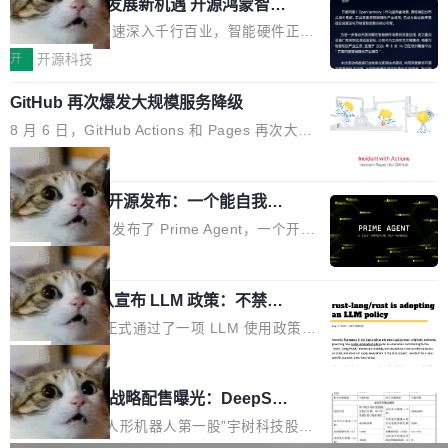
或造假。问题是，作为读者，如果你筛选出那些
共商智能硬件发展新机遇 开源鸿蒙智能
的早期工程师之一，在 Grok 训练基础设施团队
度,案例厚度、全域覆盖、多线协同...
硬件开发者日杭州站即将举行
看起来最令人兴奋的论文，那它们大部分都是过
工作过。近日他在 X 上发了一条帖子，列出了他
随着万物智联加速深入千行百业，智能硬件正从
度宣传的。」 这才是真正的痛点。不是所有论文
认为现代 AI 领域最重要的三个开源项目。 第一
单点设备迈向智能化、网联化、协同化发展。作
开
开源科技
都有问题，是最吸引眼球的那批论文最有问题。
个名字毫无悬念：Flash Attention 2。 Hieu 的
为面向全场景、跨终端的分布式操作系统，开源
他引用的帖子来自 Mathew Shen，一位 ICLR 2
理由很具体。FA 系列不需要解释，但 FA2 是他
GitHub 再次爆发大规模服务降级
鸿蒙通过统一技术底座和分布式能力，为不同类
026 的读者：「看了篇 ...
认为最重要的一个——复杂度恰到好处，刚好能
型智能设备的开发、连接与互联提供关键支撑，
8 月 6 日，GitHub Actions 和 Pages 再次大规
驱动你去学 CuTe，但还没被那些"邪恶的" Hopp
也为产业链企业探索产品创新与商业增长打开新
模服务降级，Actions 完全不可用超过 5 小时，
局
er++ 优化所淹没，足够容易修改和适配。 更关
的空间。 8月14日，开源鸿蒙智能硬件开发者日
webhook 停发，连自托管 runner 也因调度层故
键的是 FA2 的持久性...
（OHDD：OpenHarmony Hardware Develope
Prime Agent 开源发布：一个能自我改
障无法工作。Pages、Copilot code review、C
进的编程 Agent，ARC-AGI 3 超越人类
r Day）将在杭州启航。活动面向智能硬件产业
opilot coding agent 全部受影响。从检测到完全
Prime Intellect 发布了 Prime Agent，一个开源
专家基线
链企业和开发者，邀请行业专家与资深技术顾
恢复，大约 12 小时。 这是 2026 年 8 月的第六
的编程 Agent Harness，核心设计围绕两个抽
局
问，围绕开源鸿蒙技术能力、设备适配、芯片适
起事故，其中四起与 AI/Copilot 服务相关。 Git
象：Recursive Language Model（RLM）和 C
配、功耗与稳定性调优、兼容性测评及统一互联
Hub 员工 kdaigle 在 HN 讨论中贴出了一组数
Rust 项目团队宣布 LLM 政策：不禁
ontinual Harness。在 ARC-AGI 3 基准测试
等内容展开系统讲解和实战交流，帮助企业进一
止，但你要承认哪些代码不是你写的
据：2025 年全年 10 亿次 commit。现在，每周
上，Prime Agent + Opus 5 的组合达到了 95.
Rust 语言项目正式通过了一项 LLM 使用政策，
步了解开源鸿蒙在智能...
2.75 亿次，全年预计 140 亿次。GitHub...
5% RHAE Best@1，超过了 ARC 报告的人类专
覆盖 rust-lang/rust 单一仓库的代码贡献。这不
局
家基线 95.4%。 不是又一个 coding agent 包装
是项目级别的官方立场，目前由五个团队采纳，
宇树科技 IPO 战略配售曝光：DeepSe
器 Prime Agent 的架构和市面上大多数 coding
但它可能是主流开源项目中关于 AI 辅助贡献最
ek 获配 93.3 万股，锁定 36 个月
agent 有本质区别。大多数 agent harness 的设
细致的一份规则。 政策的核心只有一句话：LLM
8月6日晚间，“人形机器人第一股”宇树科技股份
计是基于早期模型的能力—...