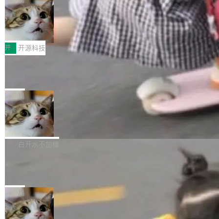
哪些组合有效，作者说，你得靠"文档、校验、或
有科技公司做的一样。只不过，实际上它不一
Workers 和 Durable Objects 的守护进程。 设
者部落知识"。 换个写法。Rust 的 enum，两个
样。这是 Sandstorm.io 的重制版，我十年前的
鲁大师7月新机性能/流畅/AI榜：vivo夺
计思路很直接：每个对象是一个独立的 SQLite
变体：Switchable...
性能、流畅双第一，三星Galaxy Z系列
那个创业公司。不同的是，这次它构建在 Cloudf
数据库，按名称寻址，复制到你自己的 S3 兼容
2026年7月的手机市场，由于存储等硬件成本暴
新折叠缺席
lare Workers 上——我花了九年时间搭建的平台
存储库里。节点之间只通过这个存储库协调——
增，手机厂商的日子也不好过啊，新机速度明显
开
开源科技
——并且深度集成了 AI。这基本上是我十年秘密
没有控制平面，没有共识协议。每个对象自带一
放缓，因此硝烟味淡了许多。新机参数规格除开
计划的顶峰。 十年前，Ken...
个小型数据库，应用天然按分片构建，单个数据
Zed 推出 DeltaDB，一个记录 commit
高价的三星折叠（三星Galaxy Z Fold8 Ultra / Z
之间所有操作的版本控制系统
库的竞争和爆炸半径问题在设计层面就被消除
Fold8 / Z Flip8）外，其余要么是中低端机器，
Zed 编辑器团队发布了新项目——DeltaDB，一
了。 闲置的 cell 会休眠到几乎不占资源。当 cel
例如iQOO Z11i、REDMI Note 17、REDMI No
个在 git commit 之间记录每一次编辑操作的版
局
l 迁移或唤醒时，新宿主从 S3 恢复 SQLite 数据
te 17 Pro、OPPO K15，要么是vivo X300 E这
本控制系统。目前处于 Early Access 阶段。 De
库继续执行。存储库是持久化的唯一真相...
样的次旗舰。 Galaxy Z Fold8 Ultra / Z Fold8 /
SpaceXAI 单季资本开支达 183 亿美元
ltaDB 的核心思路直接写在 landing page 最显
Z Flip8三款折叠屏新机均在7月22日发布，且全
眼的位置：「Software is made between com
根据风险投资人Tomer Tunguz 博客（VC 分
部搭载骁龙8 Elite Gen5 for Galaxy，它们本该
mits」——软件是在 commit 之间写出来的。git
析）披露的最新分析与第二季度业绩报告，Spac
白开水不加糖
是7月性...
只记录了你提交的最终状态，但真正的工作过程
eXAI在上个季度的总资本支出飙升至183.7亿美
——打字、删改、试错、agent 对话——都在 co
Meta 发布终端编程 Agent“Muse Cod
元。其中，绝大部分资金被直接用于 AI 领域，
e” 和 Muse Spark 1.2 模型
mmit 之间的空隙里丢失了。 DeltaDB 要做的就
金额高达158.3亿美元，这一单项投入已经逼近
Meta 今天发布了两款 AI 产品：Muse Code，
是把这段空隙补上。 回退到任何一次编辑：Delt
微软同期总资本开支的四成。 与亚马逊、Alpha
一个在终端里运行的编程 agent；Muse Spark
局
aDB 捕获 commit 之间的每一次操作，...
bet、微软以及 Meta 等传统科技巨头相比，Spa
1.2，驱动这个 agent 的新模型。一句话概括：
ceXAI的资金消耗速度尤为引人瞩目。然而，支
美团开源 LoHoSearch，用知识图谱校
你可以用 curl -fsSL https://dev.meta.ai/install.