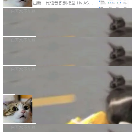
颈。 代码仓深度理解服务（以下简称" CodeBas
的账号密码进入A集群，输入了一条被程序员圈
存永远不够用。 Cloudflare 的 Workers AI 团队
腾讯混元正式推出新一代语音识别模型 Hy ASR
e深度理解服务"）是华为云码道（CodeA...
称为"删库跑路"的命令——最高管理员权限、无
一直在跑这些模型的推理。他们在官方博客上发
3.0preview。基于最新一代大语言模型 Hy3 的
白开水不加糖
需确认、强制递归删除。17个小时后，运维人员
了一篇技术文章，详细拆解了三种让大模型在 G
语言理解能力，以及融合了高精度语音识别与深
发现异常并中止进程时，89TB数据已经没了。
Pale Moon 34.3.2 发布，苍月浏览器
PU 上跑得更省、更快的技术手段——KV cache
度语义理解能力，实现了语音识别能力的全面升
删掉的是AI游戏部门的全部开发文件，包括公司
量化、模型权重压缩、以及共享 KV cache 的完
级。 根据介绍，Hy ASR3.0preview 目标在于：
Pale Moon 34.3.2 现已发布，这是一个安全更
自研的多个文生3D和...
整性保护。效果是：吞吐量提升 41%，每 token
让语音识别不再只是听清，而是真正听懂。通过
新和少量网页兼容性修复版本。 Changes/fixe
白开水不加糖
成本降低 30%，精度不变。 FP8 省的不仅是显
先理解你的语境和意图，再把准确的文字直接给
s： 实现了URL.Parse()便捷功能 对浏览器内部
存 KV cache 是推理时最吃显...
PostgreSQL 18/19 新特性深度解读
到你。从“逐字转写、单点优化”演进为“理解语
函数添加了多项边界检查，以避免潜在的越界访
境、兼容场景、一键直出”。 Hy ASR 3.0 previe
问、下溢和溢出。（DiD） 修复了加载和解析内
演讲者分享了一个有趣的实践：面对 PG 18 已
w 不要求标准普通话，方言识别覆盖粤语、吴语
容提供的字体时出现的几个问题 为避免音频加
发布的 Release Notes，他利用 AI 工具（如 Co
白开水不加糖
等 10 大方言片区和 20 余个二级小片区。在开
载、处理和播放过程中可能出现的一系列错误，
pilot）对数千条 commit 日志进行自动分析，先
源评测集中，Hy ASR 3.0 preview 在多语种的
对音频采样频率设定了下限 采样率低于 8kHz
慕尼黑市政府为全职开源项目维护者提
让模型总结出三十余条潜在特性，再逐条要求生
WER（...
供资助
（通常被认为是 "telephone"/"walkie-talkie" 音
成详细解释和代码校验，最终筛选出对用户体感
"在过去大约 10 年的大部分时间里，libexpat 的
质的最低采样率）的音频格式将被拒绝 修复了 C
最强的若干项。对于尚未正式发版的 PG 19，则
维护工作一直与我的日常工作、家务、社交生活
局
SS 圆角虚线样式中可能存在的问题 如果表单中
通过拉取过去一年内（从 PG 18 Beta1 时间点
和休闲娱乐竞争时间。" 这是 libexpat 维护者 S
的图像元素不在同一个子树中，则它们将不再关
至今）的所有 commit，同样交由 AI 分析提炼。
Firefox 153.0.3 发布
ebastian Pipping 写在博客里的话。8 月 4 日，
联 加...
经过人工复核，准确度令人满意。这一方法也为
他宣布了一个新消息：从 2026 年 8 月 1 日起，
Firefox 153.0.3 现已发布，具体更新内容如
社区爱好者提供了高效跟踪新版本的思路。
他可以全职维护 libexpat 了，最长 6 个月。发
下： New Smart Window 包含多项增强功能：
白开水不加糖