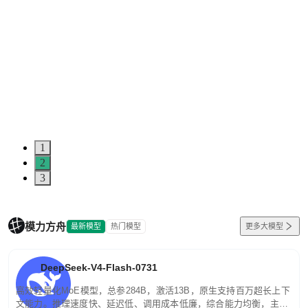
1
2
3
模力方舟
最新模型
热门模型
更多大模型
DeepSeek-V4-Flash-0731
高效轻量化MoE模型，总参284B，激活13B，原生支持百万超长上下
文能力。推理速度快、延迟低、调用成本低廉，综合能力均衡，主打