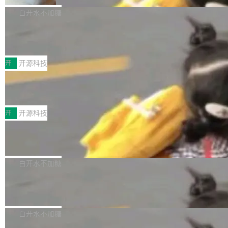
V ...
注意这是 OpenCode 一家的消耗。 OpenCode
作系统的第十八个主要版本。 自 NetBSD 10.1
白开水不加糖
是 Anomaly 出品的 AI 编程工具，套餐 10 美元/
以来的变化 更新亮点： 新增对 RISC-V 处理器
月。用户交了 10 美元，就能用 DeepSeek Flas
2026 ChinaJoy鸿蒙游戏增长臻享会举
架构的支持。NetBSD 11.0 是首个支持 64 位 R
办，鲸鸿动能系统呈现游戏行业解决方
h 随便写代码，按网友说法：「怎么使劲用也用
ISC-V 平台的稳定版本，涵盖一系列基于 StarFi
8月1日，2026 ChinaJoy期间，鸿蒙游戏增长臻
案
不完。」5T 来自免费额度，3T 来自 Go...
ve JH71XX 的设备，例如 VisionFive 2、PINE
享会在上海举办。鸿蒙生态的全场景智慧营销平
开
开源科技
64 STAR64，以及 QEMU。 增强了对 POSIX.1
台鲸鸿动能协同华为游戏中心，面向游戏行业开
-2024 和 C23 编程接口标准的兼容性。 compat
技嘉X3D系列再添新成员 B850 AORU
发者及生态伙伴，系统呈现了平台在游戏领域的
S ELITE X3D主板强化性能体验
_linux(8) 增强了对 Linux 系统调用的支持，包
完整能力版图——从IAP高价值用户的全周期经
面向AMD Ryzen X3D处理器玩家，技嘉X3D系
括 epoll（围绕 kqueue 实现）、POSIX 消息队
营、到IAA游戏的“买变一体”正循环、再到联运与
列主板阵容迎来新成员——B850 AORUS ELITE
开
开源科技
列、...
广告协同的全链路经营闭环，以及面向全球市场
X3D。作为面向主流高性能平台打造的全新主板
的出海增长布局。 华为终端云业务商业化销售负
Zadig v5.0 发布：AI 发布专员与 AI 审
产品，B850 AORUS ELITE X3D延续技嘉在X3
查专员上线
责人在开场致辞中表示，游戏开发者的核心诉求
D平台优化上的技术积累，旨在为游戏玩家带来
我们团队这几天最大的卡点不是 AI 写得不够
已不再是“多一个投放渠道”，而是一套能够持续
更稳定、更高效的装机选择。 B850 AORUS ELI
好，是 AI 写得太好了。 好到审查排期从两天的
白开水不加糖
驱动增长的体系。截至目前，搭载HarmonyOS
TE X3D基于AMD AM5平台打造，支持AMD Ry
活儿拖成了五天。PR 一堆起来没人敢合，发布
6的终端设备已突破7000万台，注册开发者数量
zen 9000/8000/7000系列处理器，并针对X3D
Dgraph v25.4.0 发布，具有图形后端的
窗口推了又推。好到合进 main 分支的代码，我
已突破 1100 万。随着鸿蒙生态汇聚越来越多的
原生 GraphQL 数据库
处理器特性进行平台级优化。其搭载X3D鸡血模
们自己都没看完。 这事不是个例。GitLab 调研
Dgraph 是一个水平可扩展的分布式 GraphQL
高质量游戏...
式2.0，可根据不同使用场景释放处理器潜力，
过 1528 名开发者，85% 说 AI 把瓶颈从写代码
数据库，有一个图形后端。作为一个原生的 Gra
白开水不加糖
帮助玩家在游戏与高负载应用中获得更充分的性
转移到了审代码。 写代码有人替你干了。但审代
phQL 数据库，它严格控制数据在磁盘上的排列