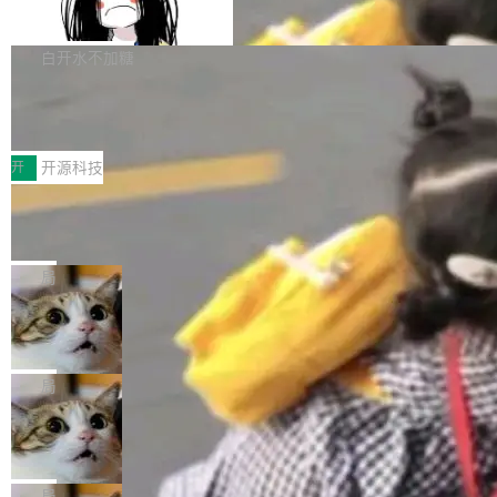
支持 UPDATE、MERGE INTO 与 Iceb
维基百科的替代方案。Lawfare 调查发现，无论
erceptor…五六步之后才能看到第一行翻译文
Apache Doris 4.1 要补齐的，正是缺失的那一
erg V3
热门页面还是低关注度页面，均未出现近期更
本。 Solon 换了个方式。整个 i18n 模块围绕三
半。在已有查询能力的基础上，Doris 进一步支
白开水不加糖
新，相关问题并非局限于特定领域，而是在不同
个解析器、一个注解、一个工具类展开——没有
持了 UPDATE、DELETE、MERGE INTO 等数
主题和访问量页面中普遍存在。 调查人员最初认
XML、没有拦截器注册、没有样板配置。 资源
Testin XAgent：CIO智能测试落地指南
据修改操作、完整的表结构管理与分区演进，以
为，Grokipedia可能只是限...
文件的约定 把文件放到 resources/i18n/ 下： r
及 rewrite_data_files、expire_snapshots 等日
7月30日，TiD2026质量竞争力大会在北京中关
esources/i18n/messages.properties ...
常维护操作，并完整支持 Iceberg V3 格式。
村国家自主创新示范区会议中心开幕。本届大会
开
开源科技
由中关村智联软件服务业质量创新联盟主办，以
让非法状态不可表示：一篇关于 ADT
“智构可信·质创未来——AI原生时代的质量新范
的帖子在 Reddit 火了
式”为主题，直面AI从实验室走向规模化产业落地
有一种东西，一旦用过就回不去了。Alex Fedos
的核心质量命题。会上，《2026智能研发生产力
eev 管它叫"软件设计的基石"。 他说的东西不新
局
工具选型手册》发布，Testin云测的Testin XAge
鲜——代数数据类型（ADT），尤其是和类型
Cloudflare 开源内部企业 AI 平台 Clou
nt智能测试系统入选AI测试领域代表产品。对CI
（sum type）。但他说清楚了一件事：这不是类
dflare OS
O而言，这提示了一个转变：AI测试正在从效率
型系统的学术体操，是日常编码的思维方式。 文
Cloudflare 发布了一个开源项目 Cloudflare O
工具升级为企业的质量基础设施。 CIO面对的新
章从一个简单的例子切入。一个网站的深色主题
S。如果你只看官方博客，你会觉得这是又一
局
现实 过去两年，CIO们的焦虑清单上多了两项：
设置，如果用布尔值 + 可空字段来表示——bool
个"AI 知识库 + 聊天机器人"——每个大厂都在
一是如何让大模型和智能体应用安全地从PoC走
Deno 团队开源 Celld，可自托管的分
ean 表示是否可切换，nullable 的默认模式、浅
做，没什么新鲜的。 但 Kenton Varda 在 Twitte
向生产，二是如何让测试团队跟得上AI应用...
布式 Durable Objects
色方案、深色方案——会产生大量无意义的组
r 上把事情说清楚了： 今天我们发布了 Cloudfla
Ryan Dahl 领导的 Deno 团队推出了最新开源项
合。方案缺了、配置冲突了、全 null 了。要知道
re OS，一个带连接器的聊天机器人，跟其他所
目 Celld，一个能在自己机器上运行 Cloudflare
局