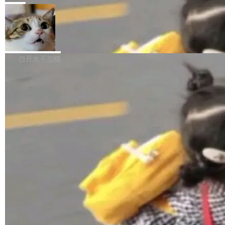
张CT影像上完成像素级精细分割，让系统"...
新功能 macOS：在 Connect/Share 按钮中添加
ube 视频，标题是"SwiftUI 七年后：一个平庸的
局
通过 AirDop 共享书籍的功能 Content server：
故事"。视频核心观点很简单：SwiftUI 发布七年
支持可向服务器后端添加新端点的插件 Edit boo
DBeaver 26.1.4 发布
了，仍然像一个永久公测版。 Manshin 从数据
k：Compress images：添加将 GIF 图像转换为
流、布局系统、API 稳定性、性能、跨平台五个
DBeaver 是一个免费开源的通用数据库工具，适
JPEG/WebP 的选项 ToC Editor：添加一个按
维度逐一批判了 SwiftUI。最让人印象深刻的一
用于开发人员和数据库管理员。DBeaver 26.1.4
白开水不加糖
钮，用于对目录中的条目进...
个论据是：苹果官方的 SwiftUI 教程项目 Land
现已发布，具体更新内容包括： AI 助手： <ul st
marks，用最新 Xcode 在最新 macOS 上构建
yle="margin-left:0; margin-right:0"> <li><span
运行，出来的效果是坏的——侧边栏按钮大小不
style="color:#000000">现在可以通过键盘访问
加载更多
一，界面错位。他说这个问题"两年前就发现了，
AI 聊天功能（添加了一些快捷键）</span></li>
至今没变"。 数据流方面，Manshin 指出 SwiftU
<li><span style="color:#000000">新增了始终
I 的属性包装器演进史...
在新 SQL 控制台中打开 AI 生成的脚本的功能</
span></li> <li><span style="color:#000000...