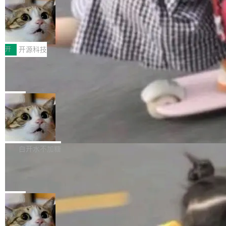
哪些组合有效，作者说，你得靠"文档、校验、或
有科技公司做的一样。只不过，实际上它不一
Workers 和 Durable Objects 的守护进程。 设
者部落知识"。 换个写法。Rust 的 enum，两个
样。这是 Sandstorm.io 的重制版，我十年前的
鲁大师7月新机性能/流畅/AI榜：vivo夺
计思路很直接：每个对象是一个独立的 SQLite
变体：Switchable...
性能、流畅双第一，三星Galaxy Z系列
那个创业公司。不同的是，这次它构建在 Cloudf
数据库，按名称寻址，复制到你自己的 S3 兼容
2026年7月的手机市场，由于存储等硬件成本暴
新折叠缺席
lare Workers 上——我花了九年时间搭建的平台
存储库里。节点之间只通过这个存储库协调——
增，手机厂商的日子也不好过啊，新机速度明显
开
开源科技
——并且深度集成了 AI。这基本上是我十年秘密
没有控制平面，没有共识协议。每个对象自带一
放缓，因此硝烟味淡了许多。新机参数规格除开
计划的顶峰。 十年前，Ken...
个小型数据库，应用天然按分片构建，单个数据
Zed 推出 DeltaDB，一个记录 commit
高价的三星折叠（三星Galaxy Z Fold8 Ultra / Z
之间所有操作的版本控制系统
库的竞争和爆炸半径问题在设计层面就被消除
Fold8 / Z Flip8）外，其余要么是中低端机器，
Zed 编辑器团队发布了新项目——DeltaDB，一
了。 闲置的 cell 会休眠到几乎不占资源。当 cel
例如iQOO Z11i、REDMI Note 17、REDMI No
个在 git commit 之间记录每一次编辑操作的版
局
l 迁移或唤醒时，新宿主从 S3 恢复 SQLite 数据
te 17 Pro、OPPO K15，要么是vivo X300 E这
本控制系统。目前处于 Early Access 阶段。 De
库继续执行。存储库是持久化的唯一真相...
样的次旗舰。 Galaxy Z Fold8 Ultra / Z Fold8 /
SpaceXAI 单季资本开支达 183 亿美元
ltaDB 的核心思路直接写在 landing page 最显
Z Flip8三款折叠屏新机均在7月22日发布，且全
眼的位置：「Software is made between com
根据风险投资人Tomer Tunguz 博客（VC 分
部搭载骁龙8 Elite Gen5 for Galaxy，它们本该
mits」——软件是在 commit 之间写出来的。git
析）披露的最新分析与第二季度业绩报告，Spac
白开水不加糖
是7月性...
只记录了你提交的最终状态，但真正的工作过程
eXAI在上个季度的总资本支出飙升至183.7亿美
——打字、删改、试错、agent 对话——都在 co
Meta 发布终端编程 Agent“Muse Cod
元。其中，绝大部分资金被直接用于 AI 领域，
e” 和 Muse Spark 1.2 模型
mmit 之间的空隙里丢失了。 DeltaDB 要做的就
金额高达158.3亿美元，这一单项投入已经逼近
Meta 今天发布了两款 AI 产品：Muse Code，
是把这段空隙补上。 回退到任何一次编辑：Delt
微软同期总资本开支的四成。 与亚马逊、Alpha
一个在终端里运行的编程 agent；Muse Spark
局
aDB 捕获 commit 之间的每一次操作，...
bet、微软以及 Meta 等传统科技巨头相比，Spa
1.2，驱动这个 agent 的新模型。一句话概括：
ceXAI的资金消耗速度尤为引人瞩目。然而，支
美团开源 LoHoSearch，用知识图谱校
你可以用 curl -fsSL https://dev.meta.ai/install.