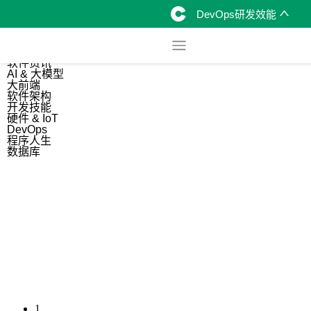
DevOps研发效能
综合
开源资讯
软件资讯
AI & 大模型
大前端
软件架构
开发技能
硬件 & IoT
DevOps
程序人生
数据库
1