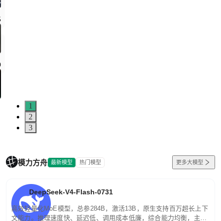
1
2
3
模力方舟
最新模型
热门模型
更多大模型
DeepSeek-V4-Flash-0731
高效轻量化MoE模型，总参284B，激活13B，原生支持百万超长上下
文能力。推理速度快、延迟低、调用成本低廉，综合能力均衡，主打