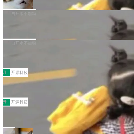
准 AI 能力认知
撑庞大支出的资金来源却呈现出截然不同的面
sh | bash 安装一个能在大项目里自动规划、写
机器出题的前提，是让机器拥有全局视野。整个
貌。数据显示，微软和 Meta 主要依托充沛的经
代码、验证结果的 AI 终端工具。 据介绍，Muse
构建流程可以分为四个环节：建图 → 控制难度
白开水不加糖
营现金流来覆盖资本开支，其资本支出覆盖率分
Code 是 Meta 的编程 agent 产品。它和市场上
→ 质量把关 → 数据概览。
别达到155% 和106%;而SpaceXAI的经营现金
已有的终端编程 agent 在设计理念上有几个明显
腾讯开源 UCL-MPComm 通信库
流仅能覆盖资本开支的12...
的差异点。 异步后台 agent：Muse Code 有一
腾讯网平团队宣布开源了 UCL-MPComm 通信
个主 agent 循环，外加一组后台 agent。这些后
库，并将作为transport接入Mooncake TENT。
白开水不加糖
台 agent...
该通信库针对AI Memory池化场景的数据传输需
CoStrict入选工信部2025人工智能应用
求进行了深度优化，能够实现数据中心内大规模
典型案例
计算节点间多种内存类型的高性能通信。 UCL-
近日，工信部科技司公示《2025人工智能应用典
MPComm将作为一种传输引擎接入Mooncake T
型案例入选名单》，深信服“面向企业研发场景的
开
开源科技
ENT，实现零拷贝传输性能提升30%、非零拷贝
开源 AI 编程平台 CoStrict 应用”凭借卓越的技术
深信服AI算力网关入选工信部人工智能
传输性能最高提升5倍。UCL-MPComm底层基
创新与落地成效成功入选。 全链路私有化部署，
应用典型案例！
于自研UCL-Engine通信引擎，后续腾讯网平将
助力企业AI研发安全落地 当前，越来越多企业已
前不久，工业和信息化部正式发布《2025年人工
持续开源更多基于UCL-Engine的高性能通信组
经开始引入 AI Coding 工具，通过调用公有云模
智能应用典型案例名单》，集中展示人工智能在
开
开源科技
件。 腾讯网平团队在UCL-MPComm中实现了一
型或企业内部部署模型提升研发效率。但随着 AI
各领域的应用成果，覆盖技术底座、行业赋能、
个独立于业务线程的全局通信引擎（Engine），
Coding 从个人辅助工具逐步走向团队级、组织
Jeff Dean 离开 Google：一个时代的结
产品应用、支撑保障、专题等五大方向。深信服
并实...
束，一个实验室的开始
级应用，企业在规模化落地过程中，对安全性、
AI算力网关（AI创新平台）成功入选！ 随着各行
Google 员工编号 20。MapReduce 作者之一。
可控性和代码质量提出了更高要求。 首先是数据
各业的Agent走向规模化建设，算力构成形态逐
Bigtable 作者之一。TensorFlow 的作者之一。
局