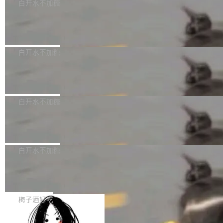
可以用来分析、提炼、审阅、建议，但不能用来
有限公司披露IPO发行价格及战略配售结果，杭
白开水不加糖
创作。 具体来说，LLM 生成的代码可以提交，
州深度求索人工智能基础技术研究有限公司（De
Docker 29.7.2 发布
但必须满足五个条件：预先安排、非关键、高质
epSeek）获配93.3399万股，按150.8元/股发行
量、充分测试、充分审查，并且必须披露。LLM
价格计算，认购金额约1.41亿元，股份锁定期为
Docker 29.7.2 现已发布，具体更新内容如下：
不得生成涉及安全性的关键变更，除非作者本身
36个月。 公告显示，本次宇树科技战略配售对
Bug fixes and enhancements 修复多次传递同
白开水不加糖
就是领域专家。即使如此，政策也"强烈不建
象主要包括长期投资机构、与公司业务具有战略
一环境变量时，docker service create和docker
议"这么做。 对于不披露的情况，审核者可以直
合作关系或长期合作愿景的大型企业、科创板保
Apache Fluss 毕业成为顶级项目
service update会发生 panic 的问题。docker/cl
接关闭 PR，无需解释。 政策作者 Jynn Ne...
荐人跟投子公司，以及公司高级管理人员和核心
i#7145 修复了 Docker Engine 29.7.0 中引入的
今年 7 月，Apache Fluss 的毕业提案在 Apach
员工参与设立的专项资产管理计划。其中，Dee
一个回归问题，该问题导致拉取镜像时会拒绝包
e 孵化器项目管理委员会（IPMC）投票中获得
白开水不加糖
pSeek作为与宇树科技具备战略合作关系的企
含绝对 hardlink 目标的镜像（此类镜像由某些镜
全票通过，随后获 Apache 软件基金会董事会批
业，获配股份数量占本次发行数量的2.31%。 除
像构建工具生成）。moby/moby#53305 修复了
马斯克 AI 百科项目 Grokipedia 被曝数
准。今天，Apache 软件基金会正式宣布 Apach
DeepSeek外，腾讯旗下上海启善投资有限公司
月未更新
Docker Engine 29.7.0 中引入的一个回归问
e Fluss 孵化毕业，成为 Apache 顶级项目（TL
埃隆·马斯克推出的AI百科项目 Grokipedia 被曝
获配9...
题，该问题可能导致在旧版 Linux 内核...
P）！这一里程碑不仅标志着 Fluss 迈入新的发
长期停止内容更新，未能实现其作为“AI版维基百
白开水不加糖
展阶段，也将进一步推动流式存储、实时湖仓与
科”替代品的目标。 据 Lawfare 最新调查，自今
AI 数据基础加速融合，为实时数据基础设施的发
Solon I18n：三种解析器，零样板代码
年4月以来，Grokipedia 页面更新功能基本停
展开启新的篇章。
滞，过去三个月内没有任何条目完成更新，用户
如果你在 Spring Boot 里做过国际化，流程大概
提交的编辑请求也长期处于待处理状态。 Groki
是这样的：配 MessageSource 的 Bean、写 R
梅子酒好吃
pedia 于去年底上线，定位为由人工智能生成内
eloadableResourceBundleMessageSource、
容的百科平台，被马斯克视为传统众包百科网站
Apache Doris 4.1 全面增强 Iceberg：
声明 LocaleResolver、注册 LocaleChangeInt