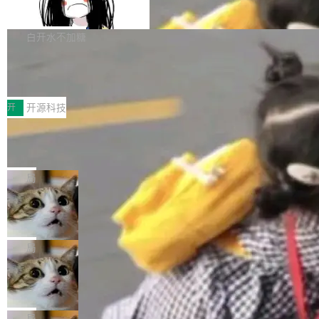
支持 UPDATE、MERGE INTO 与 Iceb
维基百科的替代方案。Lawfare 调查发现，无论
erceptor…五六步之后才能看到第一行翻译文
Apache Doris 4.1 要补齐的，正是缺失的那一
erg V3
热门页面还是低关注度页面，均未出现近期更
本。 Solon 换了个方式。整个 i18n 模块围绕三
半。在已有查询能力的基础上，Doris 进一步支
白开水不加糖
新，相关问题并非局限于特定领域，而是在不同
个解析器、一个注解、一个工具类展开——没有
持了 UPDATE、DELETE、MERGE INTO 等数
主题和访问量页面中普遍存在。 调查人员最初认
XML、没有拦截器注册、没有样板配置。 资源
Testin XAgent：CIO智能测试落地指南
据修改操作、完整的表结构管理与分区演进，以
为，Grokipedia可能只是限...
文件的约定 把文件放到 resources/i18n/ 下： r
及 rewrite_data_files、expire_snapshots 等日
7月30日，TiD2026质量竞争力大会在北京中关
esources/i18n/messages.properties ...
常维护操作，并完整支持 Iceberg V3 格式。
村国家自主创新示范区会议中心开幕。本届大会
开
开源科技
由中关村智联软件服务业质量创新联盟主办，以
让非法状态不可表示：一篇关于 ADT
“智构可信·质创未来——AI原生时代的质量新范
的帖子在 Reddit 火了
式”为主题，直面AI从实验室走向规模化产业落地
有一种东西，一旦用过就回不去了。Alex Fedos
的核心质量命题。会上，《2026智能研发生产力
eev 管它叫"软件设计的基石"。 他说的东西不新
局
工具选型手册》发布，Testin云测的Testin XAge
鲜——代数数据类型（ADT），尤其是和类型
Cloudflare 开源内部企业 AI 平台 Clou
nt智能测试系统入选AI测试领域代表产品。对CI
（sum type）。但他说清楚了一件事：这不是类
dflare OS
O而言，这提示了一个转变：AI测试正在从效率
型系统的学术体操，是日常编码的思维方式。 文
Cloudflare 发布了一个开源项目 Cloudflare O
工具升级为企业的质量基础设施。 CIO面对的新
章从一个简单的例子切入。一个网站的深色主题
S。如果你只看官方博客，你会觉得这是又一
局
现实 过去两年，CIO们的焦虑清单上多了两项：
设置，如果用布尔值 + 可空字段来表示——bool
个"AI 知识库 + 聊天机器人"——每个大厂都在
一是如何让大模型和智能体应用安全地从PoC走
Deno 团队开源 Celld，可自托管的分
ean 表示是否可切换，nullable 的默认模式、浅
做，没什么新鲜的。 但 Kenton Varda 在 Twitte
向生产，二是如何让测试团队跟得上AI应用...
布式 Durable Objects
色方案、深色方案——会产生大量无意义的组
r 上把事情说清楚了： 今天我们发布了 Cloudfla
Ryan Dahl 领导的 Deno 团队推出了最新开源项
合。方案缺了、配置冲突了、全 null 了。要知道
re OS，一个带连接器的聊天机器人，跟其他所
目 Celld，一个能在自己机器上运行 Cloudflare
局