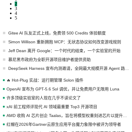
2
3
4
5
Gitee AI 队友正式上线，免费领 500 Credits 体验额度
Simon Willison 重新拥抱 MCP：无状态协议如何改变游戏规则
Jeff Dean 离开 Google：一个时代的结束，一个实验室的开始
慕尼黑市政府为全职开源项目维护者提供资助
DeepSeek Harness 宣布内测邀请，全网最大规模开源 Agent 路演现场诞生
🔥 Hot-Plug 实战：运行期管理 Solon 插件
OpenAI 宣布为 GPT-5.6 Sol 调优，并让免费用户无限用 Luna
许多顶级实验室的人现在几乎不读论文了
xAI 前工程师评现代 AI 领域最重要 Top3 开源项目
AMD 收购 AI 芯片创企 Taalas，旨在将模型权重刻进芯片以提升推理性能
红帽在2026年Gartner云原生应用平台魔力象限中被评为领导者