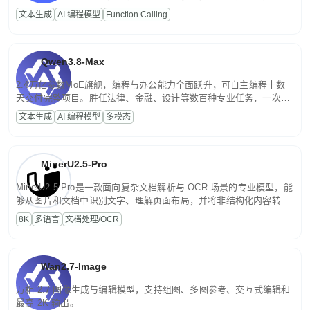
高并发、轻量化任务，适合日常对话、内容创作、基础 RAG、批量
文本生成
AI 编程模型
Function Calling
文案处理等普惠刚需场景。
Qwen3.8-Max
2.4万亿参数MoE旗舰，编程与办公能力全面跃升，可自主编程十数
天交付完整项目。胜任法律、金融、设计等数百种专业任务，一次对
话端到端交付生产级成果。原生视觉理解贯穿规划、执行与验证全流
文本生成
AI 编程模型
多模态
程，支持超长文档与长视频的深度语义解析。长程任务中自主规划与
闭环迭代，持续进化。
MinerU2.5-Pro
MinerU2.5-Pro是一款面向复杂文档解析与 OCR 场景的专业模型，能
够从图片和文档中识别文字、理解页面布局，并将非结构化内容转换
为便于存储、检索和二次处理的结构化结果。
8K
多语言
文档处理/OCR
Wan2.7-Image
万相 2.7 图像生成与编辑模型，支持组图、多图参考、交互式编辑和
最高 2K 输出。