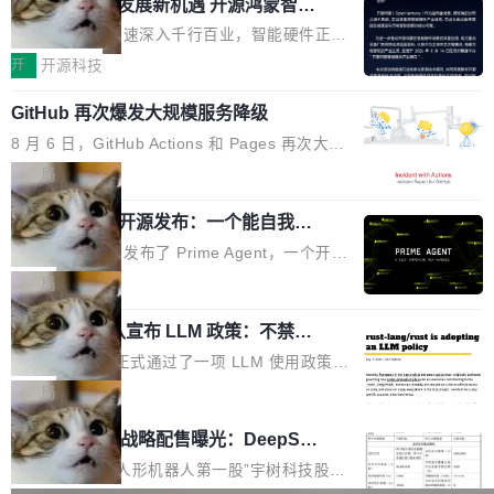
或造假。问题是，作为读者，如果你筛选出那些
共商智能硬件发展新机遇 开源鸿蒙智能
的早期工程师之一，在 Grok 训练基础设施团队
度,案例厚度、全域覆盖、多线协同...
硬件开发者日杭州站即将举行
看起来最令人兴奋的论文，那它们大部分都是过
工作过。近日他在 X 上发了一条帖子，列出了他
随着万物智联加速深入千行百业，智能硬件正从
度宣传的。」 这才是真正的痛点。不是所有论文
认为现代 AI 领域最重要的三个开源项目。 第一
单点设备迈向智能化、网联化、协同化发展。作
开
开源科技
都有问题，是最吸引眼球的那批论文最有问题。
个名字毫无悬念：Flash Attention 2。 Hieu 的
为面向全场景、跨终端的分布式操作系统，开源
他引用的帖子来自 Mathew Shen，一位 ICLR 2
理由很具体。FA 系列不需要解释，但 FA2 是他
GitHub 再次爆发大规模服务降级
鸿蒙通过统一技术底座和分布式能力，为不同类
026 的读者：「看了篇 ...
认为最重要的一个——复杂度恰到好处，刚好能
型智能设备的开发、连接与互联提供关键支撑，
8 月 6 日，GitHub Actions 和 Pages 再次大规
驱动你去学 CuTe，但还没被那些"邪恶的" Hopp
也为产业链企业探索产品创新与商业增长打开新
模服务降级，Actions 完全不可用超过 5 小时，
局
er++ 优化所淹没，足够容易修改和适配。 更关
的空间。 8月14日，开源鸿蒙智能硬件开发者日
webhook 停发，连自托管 runner 也因调度层故
键的是 FA2 的持久性...
（OHDD：OpenHarmony Hardware Develope
Prime Agent 开源发布：一个能自我改
障无法工作。Pages、Copilot code review、C
进的编程 Agent，ARC-AGI 3 超越人类
r Day）将在杭州启航。活动面向智能硬件产业
opilot coding agent 全部受影响。从检测到完全
Prime Intellect 发布了 Prime Agent，一个开源
专家基线
链企业和开发者，邀请行业专家与资深技术顾
恢复，大约 12 小时。 这是 2026 年 8 月的第六
的编程 Agent Harness，核心设计围绕两个抽
局
问，围绕开源鸿蒙技术能力、设备适配、芯片适
起事故，其中四起与 AI/Copilot 服务相关。 Git
象：Recursive Language Model（RLM）和 C
配、功耗与稳定性调优、兼容性测评及统一互联
Hub 员工 kdaigle 在 HN 讨论中贴出了一组数
Rust 项目团队宣布 LLM 政策：不禁
ontinual Harness。在 ARC-AGI 3 基准测试
等内容展开系统讲解和实战交流，帮助企业进一
止，但你要承认哪些代码不是你写的
据：2025 年全年 10 亿次 commit。现在，每周
上，Prime Agent + Opus 5 的组合达到了 95.
Rust 语言项目正式通过了一项 LLM 使用政策，
步了解开源鸿蒙在智能...
2.75 亿次，全年预计 140 亿次。GitHub...
5% RHAE Best@1，超过了 ARC 报告的人类专
覆盖 rust-lang/rust 单一仓库的代码贡献。这不
局
家基线 95.4%。 不是又一个 coding agent 包装
是项目级别的官方立场，目前由五个团队采纳，
宇树科技 IPO 战略配售曝光：DeepSe
器 Prime Agent 的架构和市面上大多数 coding
但它可能是主流开源项目中关于 AI 辅助贡献最
ek 获配 93.3 万股，锁定 36 个月
agent 有本质区别。大多数 agent harness 的设
细致的一份规则。 政策的核心只有一句话：LLM
8月6日晚间，“人形机器人第一股”宇树科技股份
计是基于早期模型的能力—...