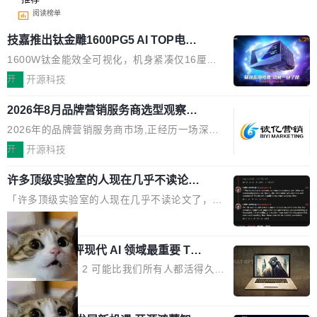
阅读榜单
技嘉推出钛金雕1600PG5 AI TOP电
源：为发烧级主机与本地AI算力打造旗
1600W钛金能效全可视化，机身紧凑仅16厘米
舰供电方案
继2026台北电脑展首度亮相后，技嘉科技近日正
开
开源科技
式发布钛金雕1600PG5 AI TOP电源。这款高端
2026年8月品牌营销服务商选型观察：
电源专为发烧级DIY主机与本地AI算力平台打
从流量思维到品牌资产思维的范式转移
造，整机长度仅16厘米，提供1600W额定功率
2026年的品牌营销服务商市场,正经历一场深刻
与80PLUS钛金能效；支持ATX 3.1与PCIe 5.1
的价值重构。全球全案品牌代理机构市场从2025
开
开源科技
规范，结合服务器级元件、完善供电线材与内置
年的83.1亿美元增长至2026年的86.6亿美元,年
实时LCD监控屏，可充分满足当下高阶PC主机
许多顶级实验室的人现在几乎不读论文
复合增长率达5.44%,预计2032年将突破120亿美
了
的严苛使用需求。 澎湃功率，紧凑机身 钛金雕1
元。数字广告与公共关系相关服务市场更是从20
「许多顶级实验室的人现在几乎不读论文了，而
600PG5 AI TOP具备强悍输出功率，同时实现
25年的8463亿美元扩张至2026年的8763亿美
且他们认为 ICLR/ICML/NeurIPS 充斥着大量过
局
机身尺寸大幅精简。整机长度仅16厘米，属于同
元。数字的背后是一个清晰的事实——品牌对专
度宣传和欺诈。」 OpenAI 研究员 Keller Jorda
功率段机身尺寸十分紧凑的1600W电源产品。小
业化营销服务的需求从未如此迫切。 但市场扩容
xAI 前工程师评现代 AI 领域最重要 Top
n 这条推文引发了广泛讨论。他不是在说风凉
巧机身有效提升市面主流标准A...
3 开源项目
的同时,服务商的竞争逻辑正在改变。2026年Top
话，他是说出了一个圈内人尽皆知但很少公开捅
Flash Attention 2 可能比我们所有人都活得久。
Agency年度合辑的观察指出,“产品”这个离消费
破的事实。 Jordan 随后补充了一句软化声明：
这句话不是来自某个技术博客，而是出自 Hieu
局
者最近的载体,在整个品牌营销层面的权重显著变
「我不认为这些会议上大部分论文都在过度宣传
Pham 的一条推文。Hieu Pham 是谁？他是 xAI
高了。全域营销服务商的竞争正在从规模转向深