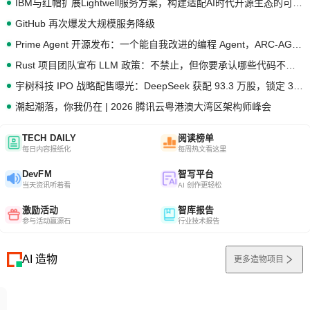
IBM与红帽扩展Lightwell服务方案，构建适配AI时代开源生态的可信基础设施
GitHub 再次爆发大规模服务降级
Prime Agent 开源发布：一个能自我改进的编程 Agent，ARC-AGI 3 超越人类专家基线
Rust 项目团队宣布 LLM 政策：不禁止，但你要承认哪些代码不是你写的
宇树科技 IPO 战略配售曝光：DeepSeek 获配 93.3 万股，锁定 36 个月
潮起潮落，你我仍在 | 2026 腾讯云粤港澳大湾区架构师峰会
TECH DAILY
阅读榜单
每日内容报纸化
每周热文看这里
DevFM
智写平台
当天资讯听着看
AI 创作更轻松
激励活动
智库报告
参与活动赢源石
行业技术报告
AI 造物
更多造物项目