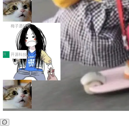
安全与合规要求。对于大多数普通研发场景，公
渐丰富，用户关注的重点也在发生变化：不只是
Gemini 的架构师。Google 首席科学家。 Jeff D
有云模型能够满足快速试用和效率提升的需求。
让AI用起来，还要进一步看清混合算力时代下，
🔥 SolonCode v2026.8.4 发布：界面
ean 在 Google 工作了 27 年后，宣布离职。 他
但对于金融、能源、医疗等对数据安全要求较...
字体可调、22 种语言、记忆搜索增强
Token花在哪里、算力是否被充分利用，以及持
不是一个人走。一同离开的还有 Sanjay Ghema
打开终端就能上岗的全中文编码智能体，这一轮
续增长的AI成本该如何优化。 深信服AI算力网关
wat（Google 员工编号 23，Jeff Dean 二十多
把「看得清、用母语、记得住」三件事一次补
梅子酒好吃
正是围绕这些实际问题，从Token治理和成本治
年的编程搭档，MapReduce 和 Bigtable 的共同
齐。 SolonCode 是什么 SolonCode 是杭州无
理两个方面，让用户的每一份算力都看得清、管
作者）、Quoc Le（Google 大脑核心成员，Se
让“代码语义理解”深度释放AI Coding
耳科技研发的企业级终端编码智能体——一位全
得住、用得稳、省得下、更安全！ 一、从现在开
价值潜能：华为云码道（CodeArts）
q2Seq 和 DocAI 的共同发明人）以及 Oriol Vin
中文驱动的数字员工，自主理解需求、规划步
一、代码仓深度理解技术的作用与价值 在软件工
始，Token使用一目...
代码仓技术解析
yals（Gemini 联合负责人，AlphaSta...
骤、编写代码。不挑模型、不挑平台，curl 一行
程实践中，代码仓是企业核心知识资产的主要载
开
开源科技
装完即用。 开源地址：Gitee · GitCode · GitHu
体。企业级代码仓库通常包含数十万乃至数百万
b 安装 支持 Java 8+（8~26）、macOS / Linu
一条“删库”命令跑 17 小时，算法工程
个文件，其规模远超单次模型调用可承载的上下
师删光 89TB 数据只为干私活
x / Windows / Harmony PC。 # macOS / Linu
文窗口。随着项目规模的持续扩张与代码历史的
最高人民检察院8月4日公布了一起案件：北京一
x / Harmony PC curl -fsSL https://solon.noea
不断累积，代码仓中的模块关系、接口契约、业
名90后算法工程师王某，为了给自己接的私活腾
局
r.org/solon...
务逻辑等关键信息往往分散于数十乃至数百个文
服务器空间，删光了公司AI游戏部门的全部核心
件之中，形成高度复杂的知识关联网络。传统的
数据。 王某2024年1月入职东城区某科技公司AI
代码检索手段（如关键词匹配、目录遍历）仅能
短剧部门，有互联网大厂背景。在公司内部架构
在语法层面完成文本定位，难以触及代码的语义
调整期间，部门三次通知全员将数据从A集群迁
内涵与结构关联，导致开发者使用代码智能体在
移到B集群，王某都回复了"收到"。 他没有迁移
理解大规模代码仓时面临显著"代码仓理解"瓶
数据。2024年9月3日下午4点，他使用此前登录