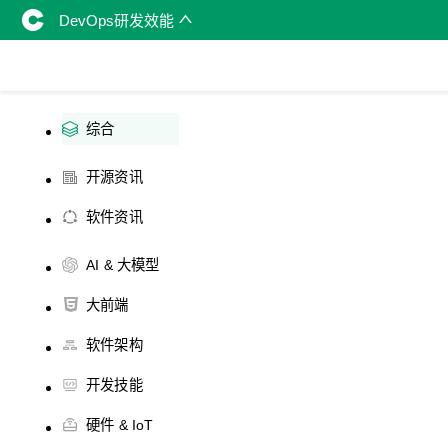
DevOps研发效能
综合
开源资讯
软件资讯
AI & 大模型
大前端
软件架构
开发技能
硬件 & IoT