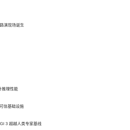
nt 路演现场诞生
提升推理性能
态的可信基础设施
AGI 3 超越人类专家基线