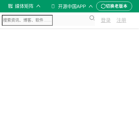
媒体矩阵
开源中国APP
切换老版本
登录
注册