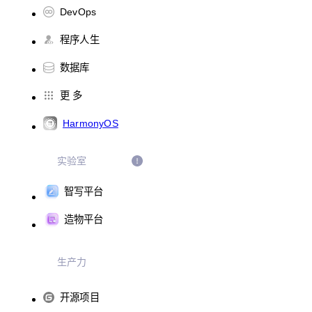
DevOps
程序人生
数据库
更 多
HarmonyOS
实验室
智写平台
造物平台
生产力
开源项目