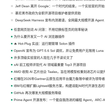
Jeff Dean 离开 Google：一个时代的结束，一个实验室的开始
慕尼黑市政府为全职开源项目维护者提供资助
DeepSeek Harness 宣布内测邀请，全网最大规模开源 Age
任意网页划词 AI 问答：不用切换标签页的效率秘诀
为什么要开发又一个 AI 浏览器插件
🔥 Hot-Plug 实战：运行期管理 Solon 插件
OpenAI 宣布为 GPT-5.6 Sol 调优，并让免费用户无限用 Luna
许多顶级实验室的人现在几乎不读论文了
xAI 前工程师评现代 AI 领域最重要 Top3 开源项目
AMD 收购 AI 芯片创企 Taalas，旨在将模型权重刻进芯片以
红帽在2026年Gartner云原生应用平台魔力象限中被评为领导者
IBM与红帽扩展Lightwell服务方案，构建适配AI时代开源生
GitHub 再次爆发大规模服务降级
Prime Agent 开源发布：一个能自我改进的编程 Agent，ARC-