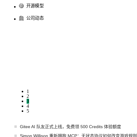
开源模型
公司动态
1
2
3
4
5
Gitee AI 队友正式上线，免费领 500 Credits 体验额度
Simon Willison 重新拥抱 MCP：无状态协议如何改变游戏规则