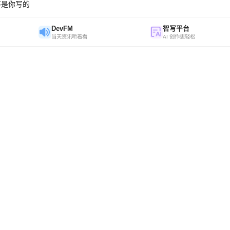
不是你写的
DevFM
智写平台
当天资讯听着看
AI 创作更轻松