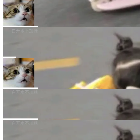
l 迁移或唤醒时，新宿主从 S3 恢复 SQLite 数据
te 17 Pro、OPPO K15，要么是vivo X300 E这
本控制系统。目前处于 Early Access 阶段。 De
库继续执行。存储库是持久化的唯一真相...
样的次旗舰。 Galaxy Z Fold8 Ultra / Z Fold8 /
SpaceXAI 单季资本开支达 183 亿美元
ltaDB 的核心思路直接写在 landing page 最显
Z Flip8三款折叠屏新机均在7月22日发布，且全
眼的位置：「Software is made between com
根据风险投资人Tomer Tunguz 博客（VC 分
部搭载骁龙8 Elite Gen5 for Galaxy，它们本该
mits」——软件是在 commit 之间写出来的。git
析）披露的最新分析与第二季度业绩报告，Spac
白开水不加糖
是7月性...
只记录了你提交的最终状态，但真正的工作过程
eXAI在上个季度的总资本支出飙升至183.7亿美
——打字、删改、试错、agent 对话——都在 co
Meta 发布终端编程 Agent“Muse Cod
元。其中，绝大部分资金被直接用于 AI 领域，
e” 和 Muse Spark 1.2 模型
mmit 之间的空隙里丢失了。 DeltaDB 要做的就
金额高达158.3亿美元，这一单项投入已经逼近
Meta 今天发布了两款 AI 产品：Muse Code，
是把这段空隙补上。 回退到任何一次编辑：Delt
微软同期总资本开支的四成。 与亚马逊、Alpha
一个在终端里运行的编程 agent；Muse Spark
局
aDB 捕获 commit 之间的每一次操作，...
bet、微软以及 Meta 等传统科技巨头相比，Spa
1.2，驱动这个 agent 的新模型。一句话概括：
ceXAI的资金消耗速度尤为引人瞩目。然而，支
美团开源 LoHoSearch，用知识图谱校
你可以用 curl -fsSL https://dev.meta.ai/install.
准 AI 能力认知
撑庞大支出的资金来源却呈现出截然不同的面
sh | bash 安装一个能在大项目里自动规划、写
机器出题的前提，是让机器拥有全局视野。整个
貌。数据显示，微软和 Meta 主要依托充沛的经
代码、验证结果的 AI 终端工具。 据介绍，Muse
构建流程可以分为四个环节：建图 → 控制难度
白开水不加糖
营现金流来覆盖资本开支，其资本支出覆盖率分
Code 是 Meta 的编程 agent 产品。它和市场上
→ 质量把关 → 数据概览。
别达到155% 和106%;而SpaceXAI的经营现金
已有的终端编程 agent 在设计理念上有几个明显
腾讯开源 UCL-MPComm 通信库
流仅能覆盖资本开支的12...
的差异点。 异步后台 agent：Muse Code 有一
腾讯网平团队宣布开源了 UCL-MPComm 通信
个主 agent 循环，外加一组后台 agent。这些后
库，并将作为transport接入Mooncake TENT。
白开水不加糖
台 agent...
该通信库针对AI Memory池化场景的数据传输需
CoStrict入选工信部2025人工智能应用
求进行了深度优化，能够实现数据中心内大规模