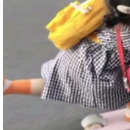
境、兼容场景、一键直出”。 Hy ASR 3.0 previe
w 不要求标准普通话，方言识别覆盖粤语、吴语
©OSCHINA(OSChina.NET)
京ICP备2025119063号
等 10 大方言片区和 20 余个二级小片区。在开
源评测集中，Hy ASR 3.0 preview 在多语种的
WER（...