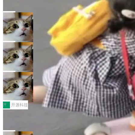
的帖子在 Reddit 火了
式”为主题，直面AI从实验室走向规模化产业落地
有一种东西，一旦用过就回不去了。Alex Fedos
的核心质量命题。会上，《2026智能研发生产力
eev 管它叫"软件设计的基石"。 他说的东西不新
局
工具选型手册》发布，Testin云测的Testin XAge
鲜——代数数据类型（ADT），尤其是和类型
nt智能测试系统入选AI测试领域代表产品。对CI
Cloudflare 开源内部企业 AI 平台 Clou
（sum type）。但他说清楚了一件事：这不是类
dflare OS
O而言，这提示了一个转变：AI测试正在从效率
型系统的学术体操，是日常编码的思维方式。 文
Cloudflare 发布了一个开源项目 Cloudflare O
工具升级为企业的质量基础设施。 CIO面对的新
章从一个简单的例子切入。一个网站的深色主题
S。如果你只看官方博客，你会觉得这是又一
局
现实 过去两年，CIO们的焦虑清单上多了两项：
设置，如果用布尔值 + 可空字段来表示——bool
个"AI 知识库 + 聊天机器人"——每个大厂都在
一是如何让大模型和智能体应用安全地从PoC走
ean 表示是否可切换，nullable 的默认模式、浅
Deno 团队开源 Celld，可自托管的分
做，没什么新鲜的。 但 Kenton Varda 在 Twitte
向生产，二是如何让测试团队跟得上AI应用...
布式 Durable Objects
色方案、深色方案——会产生大量无意义的组
r 上把事情说清楚了： 今天我们发布了 Cloudfla
Ryan Dahl 领导的 Deno 团队推出了最新开源项
合。方案缺了、配置冲突了、全 null 了。要知道
re OS，一个带连接器的聊天机器人，跟其他所
目 Celld，一个能在自己机器上运行 Cloudflare
局
哪些组合有效，作者说，你得靠"文档、校验、或
有科技公司做的一样。只不过，实际上它不一
Workers 和 Durable Objects 的守护进程。 设
者部落知识"。 换个写法。Rust 的 enum，两个
鲁大师7月新机性能/流畅/AI榜：vivo夺
样。这是 Sandstorm.io 的重制版，我十年前的
计思路很直接：每个对象是一个独立的 SQLite
变体：Switchable...
性能、流畅双第一，三星Galaxy Z系列
那个创业公司。不同的是，这次它构建在 Cloudf
数据库，按名称寻址，复制到你自己的 S3 兼容
2026年7月的手机市场，由于存储等硬件成本暴
新折叠缺席
lare Workers 上——我花了九年时间搭建的平台
存储库里。节点之间只通过这个存储库协调——
增，手机厂商的日子也不好过啊，新机速度明显
开
开源科技
——并且深度集成了 AI。这基本上是我十年秘密
没有控制平面，没有共识协议。每个对象自带一
放缓，因此硝烟味淡了许多。新机参数规格除开
计划的顶峰。 十年前，Ken...
Zed 推出 DeltaDB，一个记录 commit
个小型数据库，应用天然按分片构建，单个数据
高价的三星折叠（三星Galaxy Z Fold8 Ultra / Z
之间所有操作的版本控制系统
库的竞争和爆炸半径问题在设计层面就被消除
Fold8 / Z Flip8）外，其余要么是中低端机器，
Zed 编辑器团队发布了新项目——DeltaDB，一
了。 闲置的 cell 会休眠到几乎不占资源。当 cel
例如iQOO Z11i、REDMI Note 17、REDMI No
个在 git commit 之间记录每一次编辑操作的版
局