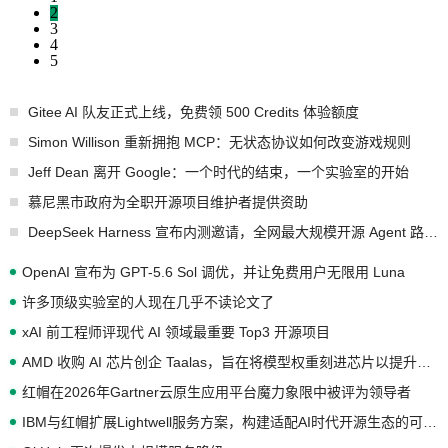
2
3
4
5
Gitee AI 队友正式上线，免费领 500 Credits 体验额度
Simon Willison 重新拥抱 MCP：无状态协议如何改变游戏规则
Jeff Dean 离开 Google：一个时代的结束，一个实验室的开始
慕尼黑市政府为全职开源项目维护者提供资助
DeepSeek Harness 宣布内测邀请，全网最大规模开源 Agent 路演现场诞生
OpenAI 宣布为 GPT-5.6 Sol 调优，并让免费用户无限用 Luna
许多顶级实验室的人现在几乎不读论文了
xAI 前工程师评现代 AI 领域最重要 Top3 开源项目
AMD 收购 AI 芯片创企 Taalas，旨在将模型权重刻进芯片以提升推理性能
红帽在2026年Gartner云原生应用平台魔力象限中被评为领导者
IBM与红帽扩展Lightwell服务方案，构建适配AI时代开源生态的可信基础设施