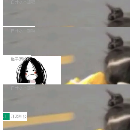
一个回归问题，该问题导致拉取镜像时会拒绝包
e 孵化器项目管理委员会（IPMC）投票中获得
白开水不加糖
pSeek作为与宇树科技具备战略合作关系的企
含绝对 hardlink 目标的镜像（此类镜像由某些镜
全票通过，随后获 Apache 软件基金会董事会批
业，获配股份数量占本次发行数量的2.31%。 除
马斯克 AI 百科项目 Grokipedia 被曝数
像构建工具生成）。moby/moby#53305 修复了
准。今天，Apache 软件基金会正式宣布 Apach
DeepSeek外，腾讯旗下上海启善投资有限公司
月未更新
Docker Engine 29.7.0 中引入的一个回归问
e Fluss 孵化毕业，成为 Apache 顶级项目（TL
埃隆·马斯克推出的AI百科项目 Grokipedia 被曝
获配9...
题，该问题可能导致在旧版 Linux 内核...
P）！这一里程碑不仅标志着 Fluss 迈入新的发
长期停止内容更新，未能实现其作为“AI版维基百
白开水不加糖
展阶段，也将进一步推动流式存储、实时湖仓与
科”替代品的目标。 据 Lawfare 最新调查，自今
AI 数据基础加速融合，为实时数据基础设施的发
Solon I18n：三种解析器，零样板代码
年4月以来，Grokipedia 页面更新功能基本停
展开启新的篇章。
滞，过去三个月内没有任何条目完成更新，用户
如果你在 Spring Boot 里做过国际化，流程大概
提交的编辑请求也长期处于待处理状态。 Groki
是这样的：配 MessageSource 的 Bean、写 R
梅子酒好吃
pedia 于去年底上线，定位为由人工智能生成内
eloadableResourceBundleMessageSource、
容的百科平台，被马斯克视为传统众包百科网站
Apache Doris 4.1 全面增强 Iceberg：
声明 LocaleResolver、注册 LocaleChangeInt
支持 UPDATE、MERGE INTO 与 Iceb
维基百科的替代方案。Lawfare 调查发现，无论
erceptor…五六步之后才能看到第一行翻译文
Apache Doris 4.1 要补齐的，正是缺失的那一
erg V3
热门页面还是低关注度页面，均未出现近期更
本。 Solon 换了个方式。整个 i18n 模块围绕三
半。在已有查询能力的基础上，Doris 进一步支
白开水不加糖
新，相关问题并非局限于特定领域，而是在不同
个解析器、一个注解、一个工具类展开——没有
持了 UPDATE、DELETE、MERGE INTO 等数
主题和访问量页面中普遍存在。 调查人员最初认
XML、没有拦截器注册、没有样板配置。 资源
Testin XAgent：CIO智能测试落地指南
据修改操作、完整的表结构管理与分区演进，以
为，Grokipedia可能只是限...
文件的约定 把文件放到 resources/i18n/ 下： r
及 rewrite_data_files、expire_snapshots 等日
7月30日，TiD2026质量竞争力大会在北京中关
esources/i18n/messages.properties ...
常维护操作，并完整支持 Iceberg V3 格式。
村国家自主创新示范区会议中心开幕。本届大会
开
开源科技
由中关村智联软件服务业质量创新联盟主办，以
让非法状态不可表示：一篇关于 ADT
“智构可信·质创未来——AI原生时代的质量新范