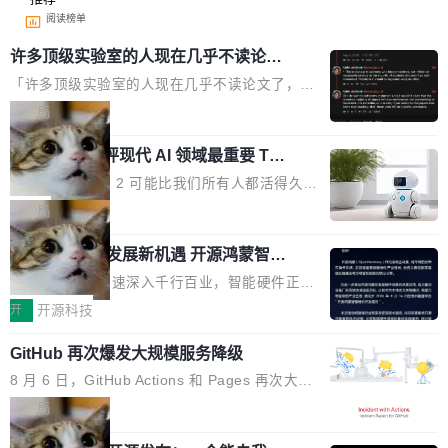
阅读榜单
许多顶级实验室的人现在几乎不读论文
了
「许多顶级实验室的人现在几乎不读论文了，而
且他们认为 ICLR/ICML/NeurIPS 充斥着大量过
局
度宣传和欺诈。」 OpenAI 研究员 Keller Jorda
xAI 前工程师评现代 AI 领域最重要 Top
n 这条推文引发了广泛讨论。他不是在说风凉
3 开源项目
话，他是说出了一个圈内人尽皆知但很少公开捅
Flash Attention 2 可能比我们所有人都活得久。
破的事实。 Jordan 随后补充了一句软化声明：
这句话不是来自某个技术博客，而是出自 Hieu
局
「我不认为这些会议上大部分论文都在过度宣传
Pham 的一条推文。Hieu Pham 是谁？他是 xAI
或造假。问题是，作为读者，如果你筛选出那些
共商智能硬件发展新机遇 开源鸿蒙智能
的早期工程师之一，在 Grok 训练基础设施团队
硬件开发者日杭州站即将举行
看起来最令人兴奋的论文，那它们大部分都是过
工作过。近日他在 X 上发了一条帖子，列出了他
随着万物智联加速深入千行百业，智能硬件正从
度宣传的。」 这才是真正的痛点。不是所有论文
认为现代 AI 领域最重要的三个开源项目。 第一
单点设备迈向智能化、网联化、协同化发展。作
开
开源科技
都有问题，是最吸引眼球的那批论文最有问题。
个名字毫无悬念：Flash Attention 2。 Hieu 的
为面向全场景、跨终端的分布式操作系统，开源
他引用的帖子来自 Mathew Shen，一位 ICLR 2
理由很具体。FA 系列不需要解释，但 FA2 是他
GitHub 再次爆发大规模服务降级
鸿蒙通过统一技术底座和分布式能力，为不同类
026 的读者：「看了篇 ...
认为最重要的一个——复杂度恰到好处，刚好能
型智能设备的开发、连接与互联提供关键支撑，
8 月 6 日，GitHub Actions 和 Pages 再次大规
驱动你去学 CuTe，但还没被那些"邪恶的" Hopp
也为产业链企业探索产品创新与商业增长打开新
模服务降级，Actions 完全不可用超过 5 小时，
局
er++ 优化所淹没，足够容易修改和适配。 更关
的空间。 8月14日，开源鸿蒙智能硬件开发者日
webhook 停发，连自托管 runner 也因调度层故
键的是 FA2 的持久性...