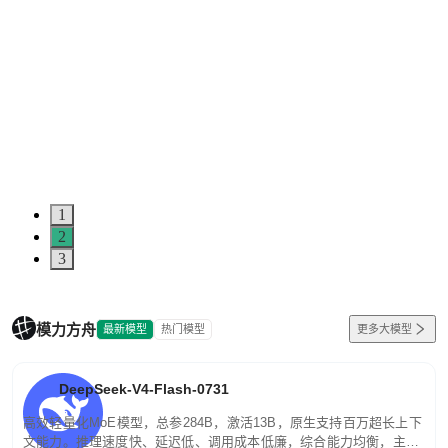
1
2
3
模力方舟
最新模型
热门模型
更多大模型
DeepSeek-V4-Flash-0731
高效轻量化MoE模型，总参284B，激活13B，原生支持百万超长上下
文能力。推理速度快、延迟低、调用成本低廉，综合能力均衡，主打