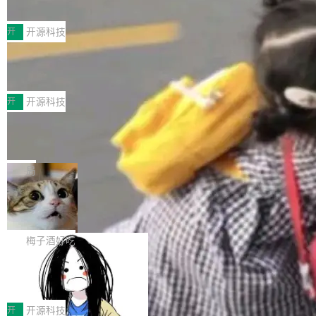
典型案例
计算节点间多种内存类型的高性能通信。 UCL-
近日，工信部科技司公示《2025人工智能应用典
MPComm将作为一种传输引擎接入Mooncake T
型案例入选名单》，深信服“面向企业研发场景的
开
开源科技
ENT，实现零拷贝传输性能提升30%、非零拷贝
开源 AI 编程平台 CoStrict 应用”凭借卓越的技术
传输性能最高提升5倍。UCL-MPComm底层基
深信服AI算力网关入选工信部人工智能
创新与落地成效成功入选。 全链路私有化部署，
应用典型案例！
于自研UCL-Engine通信引擎，后续腾讯网平将
助力企业AI研发安全落地 当前，越来越多企业已
前不久，工业和信息化部正式发布《2025年人工
持续开源更多基于UCL-Engine的高性能通信组
经开始引入 AI Coding 工具，通过调用公有云模
智能应用典型案例名单》，集中展示人工智能在
开
开源科技
件。 腾讯网平团队在UCL-MPComm中实现了一
型或企业内部部署模型提升研发效率。但随着 AI
各领域的应用成果，覆盖技术底座、行业赋能、
个独立于业务线程的全局通信引擎（Engine），
Jeff Dean 离开 Google：一个时代的结
Coding 从个人辅助工具逐步走向团队级、组织
产品应用、支撑保障、专题等五大方向。深信服
并实...
束，一个实验室的开始
级应用，企业在规模化落地过程中，对安全性、
AI算力网关（AI创新平台）成功入选！ 随着各行
Google 员工编号 20。MapReduce 作者之一。
可控性和代码质量提出了更高要求。 首先是数据
各业的Agent走向规模化建设，算力构成形态逐
Bigtable 作者之一。TensorFlow 的作者之一。
局
安全与合规要求。对于大多数普通研发场景，公
渐丰富，用户关注的重点也在发生变化：不只是
Gemini 的架构师。Google 首席科学家。 Jeff D
有云模型能够满足快速试用和效率提升的需求。
🔥 SolonCode v2026.8.4 发布：界面
让AI用起来，还要进一步看清混合算力时代下，
ean 在 Google 工作了 27 年后，宣布离职。 他
但对于金融、能源、医疗等对数据安全要求较...
字体可调、22 种语言、记忆搜索增强
Token花在哪里、算力是否被充分利用，以及持
不是一个人走。一同离开的还有 Sanjay Ghema
打开终端就能上岗的全中文编码智能体，这一轮
续增长的AI成本该如何优化。 深信服AI算力网关
wat（Google 员工编号 23，Jeff Dean 二十多
把「看得清、用母语、记得住」三件事一次补
梅子酒好吃
正是围绕这些实际问题，从Token治理和成本治
年的编程搭档，MapReduce 和 Bigtable 的共同
齐。 SolonCode 是什么 SolonCode 是杭州无
理两个方面，让用户的每一份算力都看得清、管
作者）、Quoc Le（Google 大脑核心成员，Se
让“代码语义理解”深度释放AI Coding
耳科技研发的企业级终端编码智能体——一位全
得住、用得稳、省得下、更安全！ 一、从现在开
价值潜能：华为云码道（CodeArts）
q2Seq 和 DocAI 的共同发明人）以及 Oriol Vin
中文驱动的数字员工，自主理解需求、规划步
一、代码仓深度理解技术的作用与价值 在软件工
始，Token使用一目...
代码仓技术解析
yals（Gemini 联合负责人，AlphaSta...
骤、编写代码。不挑模型、不挑平台，curl 一行
程实践中，代码仓是企业核心知识资产的主要载
开
开源科技