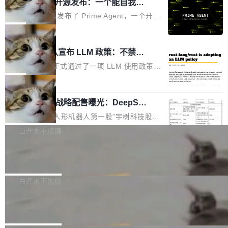
（OHDD：OpenHarmony Hardware Develope
Prime Agent 开源发布：一个能自我改
障无法工作。Pages、Copilot code review、C
进的编程 Agent，ARC-AGI 3 超越人类
r Day）将在杭州启航。活动面向智能硬件产业
opilot coding agent 全部受影响。从检测到完全
Prime Intellect 发布了 Prime Agent，一个开源
专家基线
链企业和开发者，邀请行业专家与资深技术顾
恢复，大约 12 小时。 这是 2026 年 8 月的第六
的编程 Agent Harness，核心设计围绕两个抽
局
问，围绕开源鸿蒙技术能力、设备适配、芯片适
起事故，其中四起与 AI/Copilot 服务相关。 Git
象：Recursive Language Model（RLM）和 C
配、功耗与稳定性调优、兼容性测评及统一互联
Hub 员工 kdaigle 在 HN 讨论中贴出了一组数
Rust 项目团队宣布 LLM 政策：不禁
ontinual Harness。在 ARC-AGI 3 基准测试
等内容展开系统讲解和实战交流，帮助企业进一
止，但你要承认哪些代码不是你写的
据：2025 年全年 10 亿次 commit。现在，每周
上，Prime Agent + Opus 5 的组合达到了 95.
Rust 语言项目正式通过了一项 LLM 使用政策，
步了解开源鸿蒙在智能...
2.75 亿次，全年预计 140 亿次。GitHub...
5% RHAE Best@1，超过了 ARC 报告的人类专
覆盖 rust-lang/rust 单一仓库的代码贡献。这不
局
家基线 95.4%。 不是又一个 coding agent 包装
是项目级别的官方立场，目前由五个团队采纳，
器 Prime Agent 的架构和市面上大多数 coding
宇树科技 IPO 战略配售曝光：DeepSe
但它可能是主流开源项目中关于 AI 辅助贡献最
ek 获配 93.3 万股，锁定 36 个月
agent 有本质区别。大多数 agent harness 的设
细致的一份规则。 政策的核心只有一句话：LLM
8月6日晚间，“人形机器人第一股”宇树科技股份
计是基于早期模型的能力—...
可以用来分析、提炼、审阅、建议，但不能用来
有限公司披露IPO发行价格及战略配售结果，杭
白开水不加糖
创作。 具体来说，LLM 生成的代码可以提交，
州深度求索人工智能基础技术研究有限公司（De
但必须满足五个条件：预先安排、非关键、高质
Docker 29.7.2 发布
epSeek）获配93.3399万股，按150.8元/股发行
量、充分测试、充分审查，并且必须披露。LLM
价格计算，认购金额约1.41亿元，股份锁定期为
Docker 29.7.2 现已发布，具体更新内容如下：
不得生成涉及安全性的关键变更，除非作者本身
36个月。 公告显示，本次宇树科技战略配售对
Bug fixes and enhancements 修复多次传递同
白开水不加糖
就是领域专家。即使如此，政策也"强烈不建
象主要包括长期投资机构、与公司业务具有战略
一环境变量时，docker service create和docker
议"这么做。 对于不披露的情况，审核者可以直
Apache Fluss 毕业成为顶级项目
合作关系或长期合作愿景的大型企业、科创板保
service update会发生 panic 的问题。docker/cl
接关闭 PR，无需解释。 政策作者 Jynn Ne...
荐人跟投子公司，以及公司高级管理人员和核心
i#7145 修复了 Docker Engine 29.7.0 中引入的
今年 7 月，Apache Fluss 的毕业提案在 Apach
员工参与设立的专项资产管理计划。其中，Dee