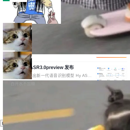
装完即用。 开源地址：Gitee · GitCode · GitHu
体。企业级代码仓库通常包含数十万乃至数百万
b 安装 支持 Java 8+（8~26）、macOS / Linu
一条“删库”命令跑 17 小时，算法工程
个文件，其规模远超单次模型调用可承载的上下
师删光 89TB 数据只为干私活
x / Windows / Harmony PC。 # macOS / Linu
文窗口。随着项目规模的持续扩张与代码历史的
最高人民检察院8月4日公布了一起案件：北京一
x / Harmony PC curl -fsSL https://solon.noea
不断累积，代码仓中的模块关系、接口契约、业
名90后算法工程师王某，为了给自己接的私活腾
局
r.org/solon...
务逻辑等关键信息往往分散于数十乃至数百个文
服务器空间，删光了公司AI游戏部门的全部核心
件之中，形成高度复杂的知识关联网络。传统的
Cloudflare 分享推理优化实践：KV ca
数据。 王某2024年1月入职东城区某科技公司AI
che 量化 + 权重压缩，吞吐量提升 4
代码检索手段（如关键词匹配、目录遍历）仅能
短剧部门，有互联网大厂背景。在公司内部架构
Kimi 和 GLM 是当前最强的大模型系列之一，但
1%，成本降 30%
在语法层面完成文本定位，难以触及代码的语义
调整期间，部门三次通知全员将数据从A集群迁
它们有一个共同的问题：太吃显存了。月之暗面
局
内涵与结构关联，导致开发者使用代码智能体在
移到B集群，王某都回复了"收到"。 他没有迁移
的 Kimi K 系列和智谱的 GLM 都是长上下文、M
理解大规模代码仓时面临显著"代码仓理解"瓶
数据。2024年9月3日下午4点，他使用此前登录
腾讯混元 Hy ASR3.0preview 发布
oE 架构的大模型，好用到让人上瘾，但 GPU 显
颈。 代码仓深度理解服务（以下简称" CodeBas
的账号密码进入A集群，输入了一条被程序员圈
存永远不够用。 Cloudflare 的 Workers AI 团队
腾讯混元正式推出新一代语音识别模型 Hy ASR
e深度理解服务"）是华为云码道（CodeA...
称为"删库跑路"的命令——最高管理员权限、无
一直在跑这些模型的推理。他们在官方博客上发
3.0preview。基于最新一代大语言模型 Hy3 的
白开水不加糖
需确认、强制递归删除。17个小时后，运维人员
了一篇技术文章，详细拆解了三种让大模型在 G
语言理解能力，以及融合了高精度语音识别与深
发现异常并中止进程时，89TB数据已经没了。
PU 上跑得更省、更快的技术手段——KV cache
度语义理解能力，实现了语音识别能力的全面升
删掉的是AI游戏部门的全部开发文件，包括公司
量化、模型权重压缩、以及共享 KV cache 的完
级。 根据介绍，Hy ASR3.0preview 目标在于：
自研的多个文生3D和...
整性保护。效果是：吞吐量提升 41%，每 token
让语音识别不再只是听清，而是真正听懂。通过
成本降低 30%，精度不变。 FP8 省的不仅是显
先理解你的语境和意图，再把准确的文字直接给
存 KV cache 是推理时最吃显...
到你。从“逐字转写、单点优化”演进为“理解语