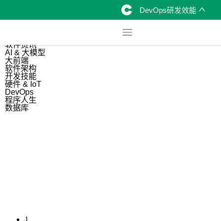
DevOps研发效能
综合
开源资讯
软件资讯
AI & 大模型
大前端
软件架构
开发技能
硬件 & IoT
DevOps
程序人生
数据库
1