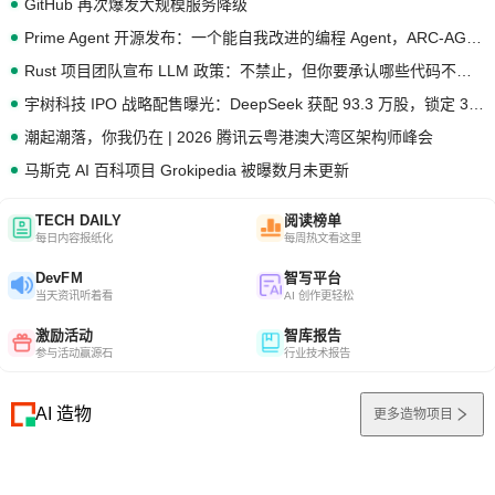
GitHub 再次爆发大规模服务降级
Prime Agent 开源发布：一个能自我改进的编程 Agent，ARC-AGI 3 超越人类专家基线
Rust 项目团队宣布 LLM 政策：不禁止，但你要承认哪些代码不是你写的
宇树科技 IPO 战略配售曝光：DeepSeek 获配 93.3 万股，锁定 36 个月
潮起潮落，你我仍在 | 2026 腾讯云粤港澳大湾区架构师峰会
马斯克 AI 百科项目 Grokipedia 被曝数月未更新
TECH DAILY
阅读榜单
每日内容报纸化
每周热文看这里
DevFM
智写平台
当天资讯听着看
AI 创作更轻松
激励活动
智库报告
参与活动赢源石
行业技术报告
AI 造物
更多造物项目