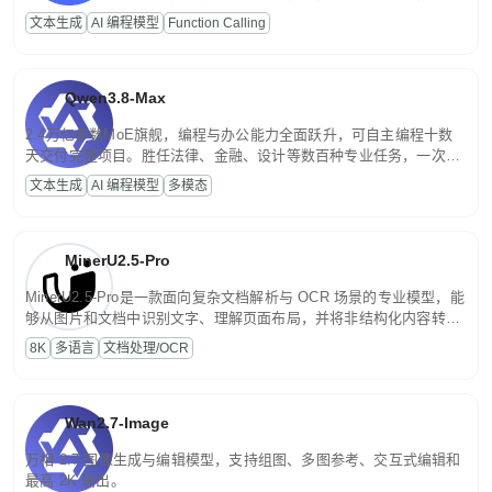
高并发、轻量化任务，适合日常对话、内容创作、基础 RAG、批量
文本生成
AI 编程模型
Function Calling
文案处理等普惠刚需场景。
Qwen3.8-Max
2.4万亿参数MoE旗舰，编程与办公能力全面跃升，可自主编程十数
天交付完整项目。胜任法律、金融、设计等数百种专业任务，一次对
话端到端交付生产级成果。原生视觉理解贯穿规划、执行与验证全流
文本生成
AI 编程模型
多模态
程，支持超长文档与长视频的深度语义解析。长程任务中自主规划与
闭环迭代，持续进化。
MinerU2.5-Pro
MinerU2.5-Pro是一款面向复杂文档解析与 OCR 场景的专业模型，能
够从图片和文档中识别文字、理解页面布局，并将非结构化内容转换
为便于存储、检索和二次处理的结构化结果。
8K
多语言
文档处理/OCR
Wan2.7-Image
万相 2.7 图像生成与编辑模型，支持组图、多图参考、交互式编辑和
最高 2K 输出。