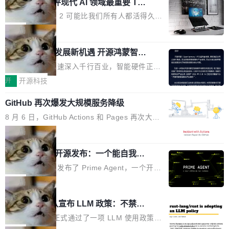
业化营销服务的需求从未如此迫切。 但市场扩容
xAI 前工程师评现代 AI 领域最重要 Top
n 这条推文引发了广泛讨论。他不是在说风凉
巧机身有效提升市面主流标准A...
3 开源项目
的同时,服务商的竞争逻辑正在改变。2026年Top
话，他是说出了一个圈内人尽皆知但很少公开捅
Flash Attention 2 可能比我们所有人都活得久。
Agency年度合辑的观察指出,“产品”这个离消费
破的事实。 Jordan 随后补充了一句软化声明：
这句话不是来自某个技术博客，而是出自 Hieu
局
者最近的载体,在整个品牌营销层面的权重显著变
「我不认为这些会议上大部分论文都在过度宣传
Pham 的一条推文。Hieu Pham 是谁？他是 xAI
高了。全域营销服务商的竞争正在从规模转向深
或造假。问题是，作为读者，如果你筛选出那些
共商智能硬件发展新机遇 开源鸿蒙智能
的早期工程师之一，在 Grok 训练基础设施团队
度,案例厚度、全域覆盖、多线协同...
硬件开发者日杭州站即将举行
看起来最令人兴奋的论文，那它们大部分都是过
工作过。近日他在 X 上发了一条帖子，列出了他
随着万物智联加速深入千行百业，智能硬件正从
度宣传的。」 这才是真正的痛点。不是所有论文
认为现代 AI 领域最重要的三个开源项目。 第一
单点设备迈向智能化、网联化、协同化发展。作
开
开源科技
都有问题，是最吸引眼球的那批论文最有问题。
个名字毫无悬念：Flash Attention 2。 Hieu 的
为面向全场景、跨终端的分布式操作系统，开源
他引用的帖子来自 Mathew Shen，一位 ICLR 2
理由很具体。FA 系列不需要解释，但 FA2 是他
GitHub 再次爆发大规模服务降级
鸿蒙通过统一技术底座和分布式能力，为不同类
026 的读者：「看了篇 ...
认为最重要的一个——复杂度恰到好处，刚好能
型智能设备的开发、连接与互联提供关键支撑，
8 月 6 日，GitHub Actions 和 Pages 再次大规
驱动你去学 CuTe，但还没被那些"邪恶的" Hopp
也为产业链企业探索产品创新与商业增长打开新
模服务降级，Actions 完全不可用超过 5 小时，
局
er++ 优化所淹没，足够容易修改和适配。 更关
的空间。 8月14日，开源鸿蒙智能硬件开发者日
webhook 停发，连自托管 runner 也因调度层故
键的是 FA2 的持久性...
（OHDD：OpenHarmony Hardware Develope
Prime Agent 开源发布：一个能自我改
障无法工作。Pages、Copilot code review、C
进的编程 Agent，ARC-AGI 3 超越人类
r Day）将在杭州启航。活动面向智能硬件产业
opilot coding agent 全部受影响。从检测到完全
Prime Intellect 发布了 Prime Agent，一个开源
专家基线
链企业和开发者，邀请行业专家与资深技术顾
恢复，大约 12 小时。 这是 2026 年 8 月的第六
的编程 Agent Harness，核心设计围绕两个抽
局
问，围绕开源鸿蒙技术能力、设备适配、芯片适
起事故，其中四起与 AI/Copilot 服务相关。 Git
象：Recursive Language Model（RLM）和 C
配、功耗与稳定性调优、兼容性测评及统一互联
Rust 项目团队宣布 LLM 政策：不禁
Hub 员工 kdaigle 在 HN 讨论中贴出了一组数
ontinual Harness。在 ARC-AGI 3 基准测试
等内容展开系统讲解和实战交流，帮助企业进一
止，但你要承认哪些代码不是你写的
据：2025 年全年 10 亿次 commit。现在，每周
上，Prime Agent + Opus 5 的组合达到了 95.
Rust 语言项目正式通过了一项 LLM 使用政策，
步了解开源鸿蒙在智能...
2.75 亿次，全年预计 140 亿次。GitHub...