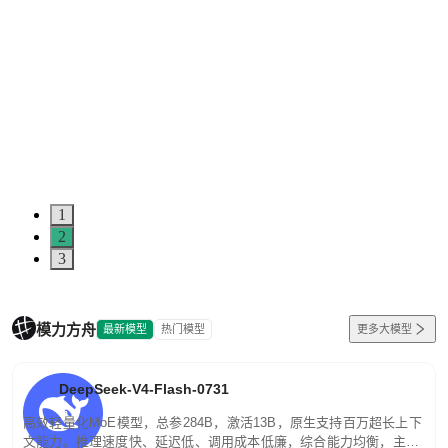
1
2
3
模力方舟
最新模型
热门模型
更多大模型
DeepSeek-V4-Flash-0731
高效轻量化MoE模型，总参284B，激活13B，原生支持百万超长上下
文能力。推理速度快、延迟低、调用成本低廉，综合能力均衡，主打