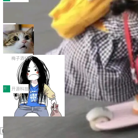
件。 腾讯网平团队在UCL-MPComm中实现了一
型或企业内部部署模型提升研发效率。但随着 AI
各领域的应用成果，覆盖技术底座、行业赋能、
个独立于业务线程的全局通信引擎（Engine），
Coding 从个人辅助工具逐步走向团队级、组织
Jeff Dean 离开 Google：一个时代的结
产品应用、支撑保障、专题等五大方向。深信服
并实...
束，一个实验室的开始
级应用，企业在规模化落地过程中，对安全性、
AI算力网关（AI创新平台）成功入选！ 随着各行
Google 员工编号 20。MapReduce 作者之一。
可控性和代码质量提出了更高要求。 首先是数据
各业的Agent走向规模化建设，算力构成形态逐
Bigtable 作者之一。TensorFlow 的作者之一。
局
安全与合规要求。对于大多数普通研发场景，公
渐丰富，用户关注的重点也在发生变化：不只是
Gemini 的架构师。Google 首席科学家。 Jeff D
有云模型能够满足快速试用和效率提升的需求。
让AI用起来，还要进一步看清混合算力时代下，
🔥 SolonCode v2026.8.4 发布：界面
ean 在 Google 工作了 27 年后，宣布离职。 他
但对于金融、能源、医疗等对数据安全要求较...
字体可调、22 种语言、记忆搜索增强
Token花在哪里、算力是否被充分利用，以及持
不是一个人走。一同离开的还有 Sanjay Ghema
打开终端就能上岗的全中文编码智能体，这一轮
续增长的AI成本该如何优化。 深信服AI算力网关
wat（Google 员工编号 23，Jeff Dean 二十多
把「看得清、用母语、记得住」三件事一次补
梅子酒好吃
正是围绕这些实际问题，从Token治理和成本治
年的编程搭档，MapReduce 和 Bigtable 的共同
齐。 SolonCode 是什么 SolonCode 是杭州无
理两个方面，让用户的每一份算力都看得清、管
作者）、Quoc Le（Google 大脑核心成员，Se
让“代码语义理解”深度释放AI Coding
耳科技研发的企业级终端编码智能体——一位全
得住、用得稳、省得下、更安全！ 一、从现在开
价值潜能：华为云码道（CodeArts）
q2Seq 和 DocAI 的共同发明人）以及 Oriol Vin
中文驱动的数字员工，自主理解需求、规划步
一、代码仓深度理解技术的作用与价值 在软件工
始，Token使用一目...
代码仓技术解析
yals（Gemini 联合负责人，AlphaSta...
骤、编写代码。不挑模型、不挑平台，curl 一行
程实践中，代码仓是企业核心知识资产的主要载
开
开源科技
装完即用。 开源地址：Gitee · GitCode · GitHu
体。企业级代码仓库通常包含数十万乃至数百万
b 安装 支持 Java 8+（8~26）、macOS / Linu
个文件，其规模远超单次模型调用可承载的上下
x / Windows / Harmony PC。 # macOS / Linu
文窗口。随着项目规模的持续扩张与代码历史的
x / Harmony PC curl -fsSL https://solon.noea
不断累积，代码仓中的模块关系、接口契约、业
r.org/solon...
务逻辑等关键信息往往分散于数十乃至数百个文
件之中，形成高度复杂的知识关联网络。传统的