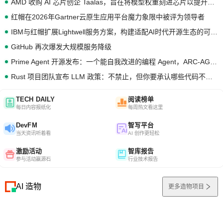
AMD 收购 AI 芯片创企 Taalas，旨在将模型权重刻进芯片以提升推理性能
红帽在2026年Gartner云原生应用平台魔力象限中被评为领导者
IBM与红帽扩展Lightwell服务方案，构建适配AI时代开源生态的可信基础设施
GitHub 再次爆发大规模服务降级
Prime Agent 开源发布：一个能自我改进的编程 Agent，ARC-AGI 3 超越人类专家基线
Rust 项目团队宣布 LLM 政策：不禁止，但你要承认哪些代码不是你写的
TECH DAILY
阅读榜单
每日内容报纸化
每周热文看这里
DevFM
智写平台
当天资讯听着看
AI 创作更轻松
激励活动
智库报告
参与活动赢源石
行业技术报告
AI 造物
更多造物项目