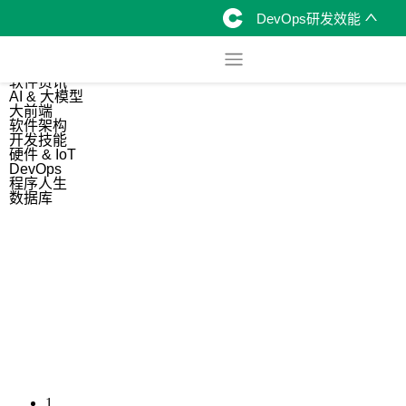
DevOps研发效能
综合
开源资讯
软件资讯
AI & 大模型
大前端
软件架构
开发技能
硬件 & IoT
DevOps
程序人生
数据库
1