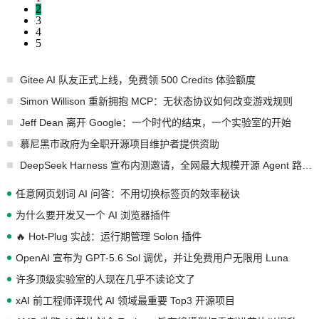
2
3
4
5
Gitee AI 队友正式上线，免费领 500 Credits 体验额度
Simon Willison 重新拥抱 MCP：无状态协议如何改变游戏规则
Jeff Dean 离开 Google：一个时代的结束，一个实验室的开始
慕尼黑市政府为全职开源项目维护者提供资助
DeepSeek Harness 宣布内测邀请，全网最大规模开源 Agent 路演现场诞生
任意网页划词 AI 问答：不用切换标签页的效率秘诀
为什么要开发又一个 AI 浏览器插件
🔥 Hot-Plug 实战：运行期管理 Solon 插件
OpenAI 宣布为 GPT-5.6 Sol 调优，并让免费用户无限用 Luna
许多顶级实验室的人现在几乎不读论文了
xAI 前工程师评现代 AI 领域最重要 Top3 开源项目