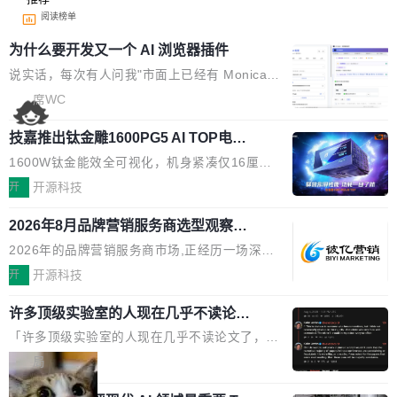
阅读榜单
为什么要开发又一个 AI 浏览器插件
说实话，每次有人问我"市面上已经有 Monica、
Sider、Copilot for Chrome 这些 AI 浏览器插件
席WC
了，你为什么还要再做一个"，我都觉得这个问题
技嘉推出钛金雕1600PG5 AI TOP电
问得好。 因为我自己也是从用户变成开发者的。
源：为发烧级主机与本地AI算力打造旗
现有产品的天花板 我用过不少 AI 浏览器插件。
1600W钛金能效全可视化，机身紧凑仅16厘米
舰供电方案
刚开始觉得都挺好——选中一段文字，弹出解
继2026台北电脑展首度亮相后，技嘉科技近日正
开
开源科技
释；写邮件时帮你润色；看英文网页给你翻译摘
式发布钛金雕1600PG5 AI TOP电源。这款高端
要。但用久了你会发现，它们本质上都是同一类
2026年8月品牌营销服务商选型观察：
电源专为发烧级DIY主机与本地AI算力平台打
从流量思维到品牌资产思维的范式转移
东西：一个带网页上下文的聊天框。 它们能读取
造，整机长度仅16厘米，提供1600W额定功率
2026年的品牌营销服务商市场,正经历一场深刻
页面的文本，然后把文本丢给大模型，再返回一
与80PLUS钛金能效；支持ATX 3.1与PCIe 5.1
的价值重构。全球全案品牌代理机构市场从2025
开
开源科技
段回答。仅此而已。 这当然有用，但总觉得差点
规范，结合服务器级元件、完善供电线材与内置
年的83.1亿美元增长至2026年的86.6亿美元,年
意思。比如我在一个后台管理系统里，需要填50
实时LCD监控屏，可充分满足当下高阶PC主机
许多顶级实验室的人现在几乎不读论文
复合增长率达5.44%,预计2032年将突破120亿美
个表单字段，每个字段还有联动逻辑；比如我
了
的严苛使用需求。 澎湃功率，紧凑机身 钛金雕1
元。数字广告与公共关系相关服务市场更是从20
「许多顶级实验室的人现在几乎不读论文了，而
想...
600PG5 AI TOP具备强悍输出功率，同时实现
25年的8463亿美元扩张至2026年的8763亿美
且他们认为 ICLR/ICML/NeurIPS 充斥着大量过
局
机身尺寸大幅精简。整机长度仅16厘米，属于同
元。数字的背后是一个清晰的事实——品牌对专
度宣传和欺诈。」 OpenAI 研究员 Keller Jorda
功率段机身尺寸十分紧凑的1600W电源产品。小