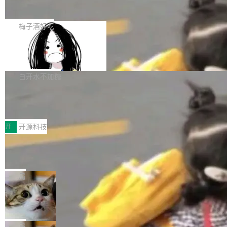
展开启新的篇章。
滞，过去三个月内没有任何条目完成更新，用户
如果你在 Spring Boot 里做过国际化，流程大概
提交的编辑请求也长期处于待处理状态。 Groki
是这样的：配 MessageSource 的 Bean、写 R
梅子酒好吃
pedia 于去年底上线，定位为由人工智能生成内
eloadableResourceBundleMessageSource、
容的百科平台，被马斯克视为传统众包百科网站
Apache Doris 4.1 全面增强 Iceberg：
声明 LocaleResolver、注册 LocaleChangeInt
支持 UPDATE、MERGE INTO 与 Iceb
维基百科的替代方案。Lawfare 调查发现，无论
erceptor…五六步之后才能看到第一行翻译文
Apache Doris 4.1 要补齐的，正是缺失的那一
erg V3
热门页面还是低关注度页面，均未出现近期更
本。 Solon 换了个方式。整个 i18n 模块围绕三
半。在已有查询能力的基础上，Doris 进一步支
白开水不加糖
新，相关问题并非局限于特定领域，而是在不同
个解析器、一个注解、一个工具类展开——没有
持了 UPDATE、DELETE、MERGE INTO 等数
主题和访问量页面中普遍存在。 调查人员最初认
XML、没有拦截器注册、没有样板配置。 资源
Testin XAgent：CIO智能测试落地指南
据修改操作、完整的表结构管理与分区演进，以
为，Grokipedia可能只是限...
文件的约定 把文件放到 resources/i18n/ 下： r
及 rewrite_data_files、expire_snapshots 等日
7月30日，TiD2026质量竞争力大会在北京中关
esources/i18n/messages.properties ...
常维护操作，并完整支持 Iceberg V3 格式。
村国家自主创新示范区会议中心开幕。本届大会
开
开源科技
由中关村智联软件服务业质量创新联盟主办，以
让非法状态不可表示：一篇关于 ADT
“智构可信·质创未来——AI原生时代的质量新范
的帖子在 Reddit 火了
式”为主题，直面AI从实验室走向规模化产业落地
有一种东西，一旦用过就回不去了。Alex Fedos
的核心质量命题。会上，《2026智能研发生产力
eev 管它叫"软件设计的基石"。 他说的东西不新
局
工具选型手册》发布，Testin云测的Testin XAge
鲜——代数数据类型（ADT），尤其是和类型
Cloudflare 开源内部企业 AI 平台 Clou
nt智能测试系统入选AI测试领域代表产品。对CI
（sum type）。但他说清楚了一件事：这不是类
dflare OS
O而言，这提示了一个转变：AI测试正在从效率
型系统的学术体操，是日常编码的思维方式。 文
Cloudflare 发布了一个开源项目 Cloudflare O
工具升级为企业的质量基础设施。 CIO面对的新
章从一个简单的例子切入。一个网站的深色主题
S。如果你只看官方博客，你会觉得这是又一
局