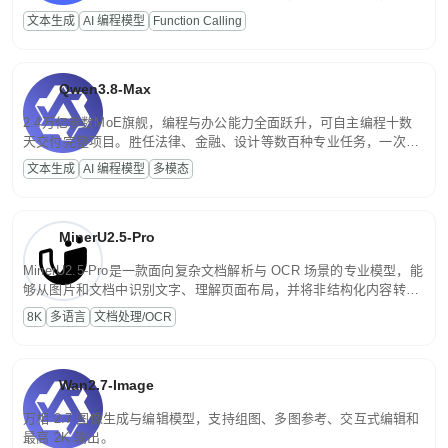
高并发、轻量化任务，适合日常对话、内容创作、基础 RAG、批量
文本生成
AI 编程模型
Function Calling
文案处理等普惠刚需场景。
Qwen3.8-Max
2.4万亿参数MoE旗舰，编程与办公能力全面跃升，可自主编程十数
天交付完整项目。胜任法律、金融、设计等数百种专业任务，一次对
话端到端交付生产级成果。原生视觉理解贯穿规划、执行与验证全流
文本生成
AI 编程模型
多模态
程，支持超长文档与长视频的深度语义解析。长程任务中自主规划与
闭环迭代，持续进化。
MinerU2.5-Pro
MinerU2.5-Pro是一款面向复杂文档解析与 OCR 场景的专业模型，能
够从图片和文档中识别文字、理解页面布局，并将非结构化内容转换
为便于存储、检索和二次处理的结构化结果。
8K
多语言
文档处理/OCR
Wan2.7-Image
万相 2.7 图像生成与编辑模型，支持组图、多图参考、交互式编辑和
最高 2K 输出。