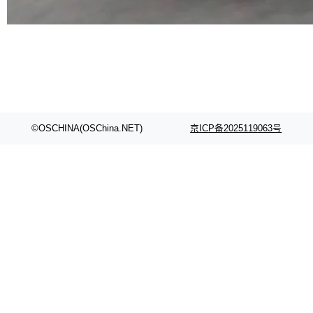
代码检索手段（如关键词匹配、目录遍历）仅能
在语法层面完成文本定位，难以触及代码的语义
内涵与结构关联，导致开发者使用代码智能体在
理解大规模代码仓时面临显著"代码仓理解"瓶
颈。 代码仓深度理解服务（以下简称" CodeBas
e深度理解服务"）是华为云码道（CodeA...
©OSCHINA(OSChina.NET)
京ICP备2025119063号