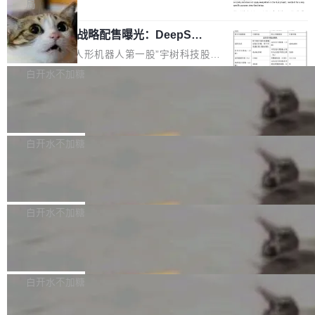
5% RHAE Best@1，超过了 ARC 报告的人类专
覆盖 rust-lang/rust 单一仓库的代码贡献。这不
局
家基线 95.4%。 不是又一个 coding agent 包装
是项目级别的官方立场，目前由五个团队采纳，
宇树科技 IPO 战略配售曝光：DeepSe
器 Prime Agent 的架构和市面上大多数 coding
但它可能是主流开源项目中关于 AI 辅助贡献最
ek 获配 93.3 万股，锁定 36 个月
agent 有本质区别。大多数 agent harness 的设
细致的一份规则。 政策的核心只有一句话：LLM
8月6日晚间，“人形机器人第一股”宇树科技股份
计是基于早期模型的能力—...
可以用来分析、提炼、审阅、建议，但不能用来
有限公司披露IPO发行价格及战略配售结果，杭
白开水不加糖
创作。 具体来说，LLM 生成的代码可以提交，
州深度求索人工智能基础技术研究有限公司（De
但必须满足五个条件：预先安排、非关键、高质
Docker 29.7.2 发布
epSeek）获配93.3399万股，按150.8元/股发行
量、充分测试、充分审查，并且必须披露。LLM
价格计算，认购金额约1.41亿元，股份锁定期为
Docker 29.7.2 现已发布，具体更新内容如下：
不得生成涉及安全性的关键变更，除非作者本身
36个月。 公告显示，本次宇树科技战略配售对
Bug fixes and enhancements 修复多次传递同
白开水不加糖
就是领域专家。即使如此，政策也"强烈不建
象主要包括长期投资机构、与公司业务具有战略
一环境变量时，docker service create和docker
议"这么做。 对于不披露的情况，审核者可以直
合作关系或长期合作愿景的大型企业、科创板保
Apache Fluss 毕业成为顶级项目
service update会发生 panic 的问题。docker/cl
接关闭 PR，无需解释。 政策作者 Jynn Ne...
荐人跟投子公司，以及公司高级管理人员和核心
i#7145 修复了 Docker Engine 29.7.0 中引入的
今年 7 月，Apache Fluss 的毕业提案在 Apach
员工参与设立的专项资产管理计划。其中，Dee
一个回归问题，该问题导致拉取镜像时会拒绝包
e 孵化器项目管理委员会（IPMC）投票中获得
白开水不加糖
pSeek作为与宇树科技具备战略合作关系的企
含绝对 hardlink 目标的镜像（此类镜像由某些镜
全票通过，随后获 Apache 软件基金会董事会批
业，获配股份数量占本次发行数量的2.31%。 除
像构建工具生成）。moby/moby#53305 修复了
马斯克 AI 百科项目 Grokipedia 被曝数
准。今天，Apache 软件基金会正式宣布 Apach
DeepSeek外，腾讯旗下上海启善投资有限公司
月未更新
Docker Engine 29.7.0 中引入的一个回归问
e Fluss 孵化毕业，成为 Apache 顶级项目（TL
埃隆·马斯克推出的AI百科项目 Grokipedia 被曝
获配9...
题，该问题可能导致在旧版 Linux 内核...
P）！这一里程碑不仅标志着 Fluss 迈入新的发
长期停止内容更新，未能实现其作为“AI版维基百
白开水不加糖
展阶段，也将进一步推动流式存储、实时湖仓与
科”替代品的目标。 据 Lawfare 最新调查，自今
AI 数据基础加速融合，为实时数据基础设施的发
Solon I18n：三种解析器，零样板代码
年4月以来，Grokipedia 页面更新功能基本停