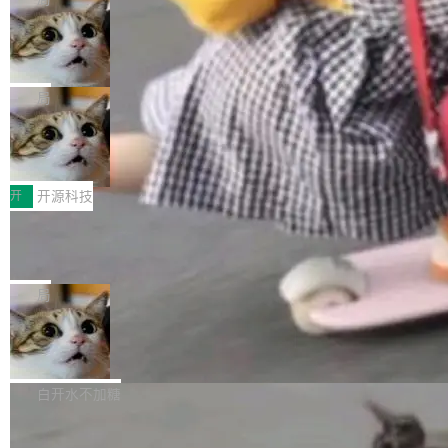
现实 过去两年，CIO们的焦虑清单上多了两项：
设置，如果用布尔值 + 可空字段来表示——bool
个"AI 知识库 + 聊天机器人"——每个大厂都在
一是如何让大模型和智能体应用安全地从PoC走
ean 表示是否可切换，nullable 的默认模式、浅
Deno 团队开源 Celld，可自托管的分
做，没什么新鲜的。 但 Kenton Varda 在 Twitte
向生产，二是如何让测试团队跟得上AI应用...
布式 Durable Objects
色方案、深色方案——会产生大量无意义的组
r 上把事情说清楚了： 今天我们发布了 Cloudfla
Ryan Dahl 领导的 Deno 团队推出了最新开源项
合。方案缺了、配置冲突了、全 null 了。要知道
re OS，一个带连接器的聊天机器人，跟其他所
目 Celld，一个能在自己机器上运行 Cloudflare
局
哪些组合有效，作者说，你得靠"文档、校验、或
有科技公司做的一样。只不过，实际上它不一
Workers 和 Durable Objects 的守护进程。 设
者部落知识"。 换个写法。Rust 的 enum，两个
样。这是 Sandstorm.io 的重制版，我十年前的
鲁大师7月新机性能/流畅/AI榜：vivo夺
计思路很直接：每个对象是一个独立的 SQLite
变体：Switchable...
性能、流畅双第一，三星Galaxy Z系列
那个创业公司。不同的是，这次它构建在 Cloudf
数据库，按名称寻址，复制到你自己的 S3 兼容
2026年7月的手机市场，由于存储等硬件成本暴
新折叠缺席
lare Workers 上——我花了九年时间搭建的平台
存储库里。节点之间只通过这个存储库协调——
增，手机厂商的日子也不好过啊，新机速度明显
开
开源科技
——并且深度集成了 AI。这基本上是我十年秘密
没有控制平面，没有共识协议。每个对象自带一
放缓，因此硝烟味淡了许多。新机参数规格除开
计划的顶峰。 十年前，Ken...
个小型数据库，应用天然按分片构建，单个数据
Zed 推出 DeltaDB，一个记录 commit
高价的三星折叠（三星Galaxy Z Fold8 Ultra / Z
之间所有操作的版本控制系统
库的竞争和爆炸半径问题在设计层面就被消除
Fold8 / Z Flip8）外，其余要么是中低端机器，
Zed 编辑器团队发布了新项目——DeltaDB，一
了。 闲置的 cell 会休眠到几乎不占资源。当 cel
例如iQOO Z11i、REDMI Note 17、REDMI No
个在 git commit 之间记录每一次编辑操作的版
局
l 迁移或唤醒时，新宿主从 S3 恢复 SQLite 数据
te 17 Pro、OPPO K15，要么是vivo X300 E这
本控制系统。目前处于 Early Access 阶段。 De
库继续执行。存储库是持久化的唯一真相...
样的次旗舰。 Galaxy Z Fold8 Ultra / Z Fold8 /
SpaceXAI 单季资本开支达 183 亿美元
ltaDB 的核心思路直接写在 landing page 最显
Z Flip8三款折叠屏新机均在7月22日发布，且全
眼的位置：「Software is made between com
根据风险投资人Tomer Tunguz 博客（VC 分
部搭载骁龙8 Elite Gen5 for Galaxy，它们本该
mits」——软件是在 commit 之间写出来的。git
析）披露的最新分析与第二季度业绩报告，Spac
白开水不加糖
是7月性...
只记录了你提交的最终状态，但真正的工作过程
eXAI在上个季度的总资本支出飙升至183.7亿美
——打字、删改、试错、agent 对话——都在 co
Meta 发布终端编程 Agent“Muse Cod
元。其中，绝大部分资金被直接用于 AI 领域，