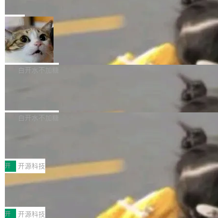
e” 和 Muse Spark 1.2 模型
mmit 之间的空隙里丢失了。 DeltaDB 要做的就
金额高达158.3亿美元，这一单项投入已经逼近
Meta 今天发布了两款 AI 产品：Muse Code，
是把这段空隙补上。 回退到任何一次编辑：Delt
微软同期总资本开支的四成。 与亚马逊、Alpha
一个在终端里运行的编程 agent；Muse Spark
局
aDB 捕获 commit 之间的每一次操作，...
bet、微软以及 Meta 等传统科技巨头相比，Spa
1.2，驱动这个 agent 的新模型。一句话概括：
ceXAI的资金消耗速度尤为引人瞩目。然而，支
美团开源 LoHoSearch，用知识图谱校
你可以用 curl -fsSL https://dev.meta.ai/install.
准 AI 能力认知
撑庞大支出的资金来源却呈现出截然不同的面
sh | bash 安装一个能在大项目里自动规划、写
机器出题的前提，是让机器拥有全局视野。整个
貌。数据显示，微软和 Meta 主要依托充沛的经
代码、验证结果的 AI 终端工具。 据介绍，Muse
构建流程可以分为四个环节：建图 → 控制难度
白开水不加糖
营现金流来覆盖资本开支，其资本支出覆盖率分
Code 是 Meta 的编程 agent 产品。它和市场上
→ 质量把关 → 数据概览。
别达到155% 和106%;而SpaceXAI的经营现金
腾讯开源 UCL-MPComm 通信库
已有的终端编程 agent 在设计理念上有几个明显
流仅能覆盖资本开支的12...
的差异点。 异步后台 agent：Muse Code 有一
腾讯网平团队宣布开源了 UCL-MPComm 通信
个主 agent 循环，外加一组后台 agent。这些后
库，并将作为transport接入Mooncake TENT。
白开水不加糖
台 agent...
该通信库针对AI Memory池化场景的数据传输需
CoStrict入选工信部2025人工智能应用
求进行了深度优化，能够实现数据中心内大规模
典型案例
计算节点间多种内存类型的高性能通信。 UCL-
近日，工信部科技司公示《2025人工智能应用典
MPComm将作为一种传输引擎接入Mooncake T
型案例入选名单》，深信服“面向企业研发场景的
开
开源科技
ENT，实现零拷贝传输性能提升30%、非零拷贝
开源 AI 编程平台 CoStrict 应用”凭借卓越的技术
传输性能最高提升5倍。UCL-MPComm底层基
深信服AI算力网关入选工信部人工智能
创新与落地成效成功入选。 全链路私有化部署，
应用典型案例！
于自研UCL-Engine通信引擎，后续腾讯网平将
助力企业AI研发安全落地 当前，越来越多企业已
前不久，工业和信息化部正式发布《2025年人工
持续开源更多基于UCL-Engine的高性能通信组
经开始引入 AI Coding 工具，通过调用公有云模
智能应用典型案例名单》，集中展示人工智能在
开
开源科技