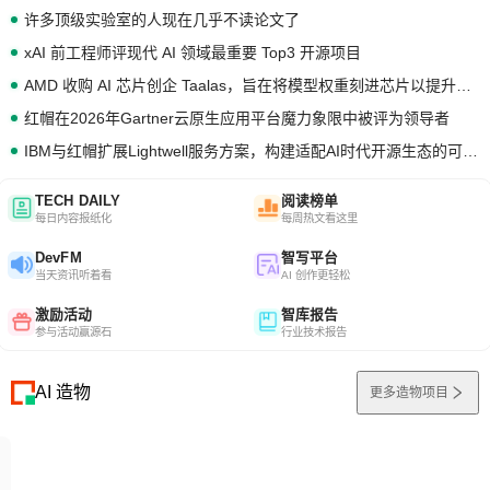
许多顶级实验室的人现在几乎不读论文了
xAI 前工程师评现代 AI 领域最重要 Top3 开源项目
AMD 收购 AI 芯片创企 Taalas，旨在将模型权重刻进芯片以提升推理性能
红帽在2026年Gartner云原生应用平台魔力象限中被评为领导者
IBM与红帽扩展Lightwell服务方案，构建适配AI时代开源生态的可信基础设施
TECH DAILY
阅读榜单
每日内容报纸化
每周热文看这里
DevFM
智写平台
当天资讯听着看
AI 创作更轻松
激励活动
智库报告
参与活动赢源石
行业技术报告
AI 造物
更多造物项目