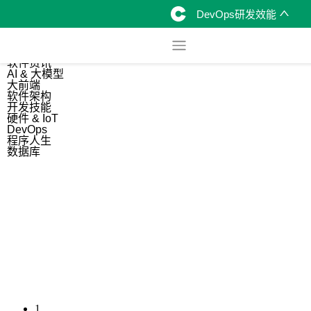
DevOps研发效能
综合
开源资讯
软件资讯
AI & 大模型
大前端
软件架构
开发技能
硬件 & IoT
DevOps
程序人生
数据库
1