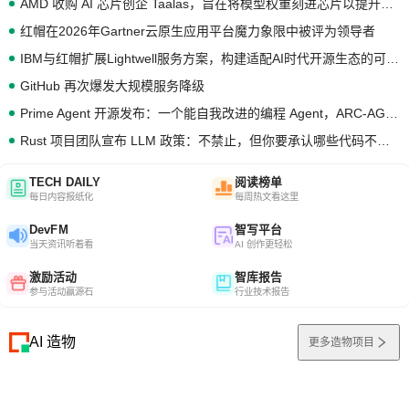
AMD 收购 AI 芯片创企 Taalas，旨在将模型权重刻进芯片以提升推理性能
红帽在2026年Gartner云原生应用平台魔力象限中被评为领导者
IBM与红帽扩展Lightwell服务方案，构建适配AI时代开源生态的可信基础设施
GitHub 再次爆发大规模服务降级
Prime Agent 开源发布：一个能自我改进的编程 Agent，ARC-AGI 3 超越人类专家基线
Rust 项目团队宣布 LLM 政策：不禁止，但你要承认哪些代码不是你写的
TECH DAILY
阅读榜单
每日内容报纸化
每周热文看这里
DevFM
智写平台
当天资讯听着看
AI 创作更轻松
激励活动
智库报告
参与活动赢源石
行业技术报告
AI 造物
更多造物项目