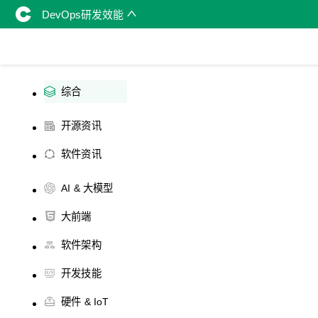
DevOps研发效能
综合
开源资讯
软件资讯
AI & 大模型
大前端
软件架构
开发技能
硬件 & IoT