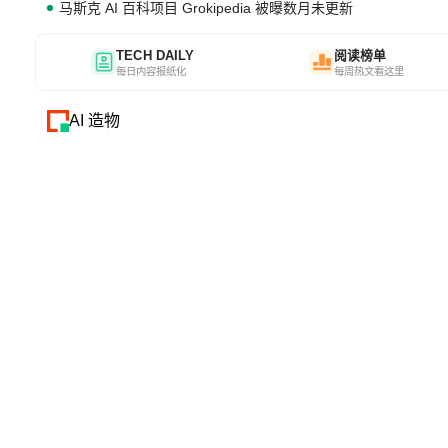
马斯克 AI 百科项目 Grokipedia 被曝数月未更新
TECH DAILY
阅读榜单
每日内容报纸化
每周热文看这里
AI 造物