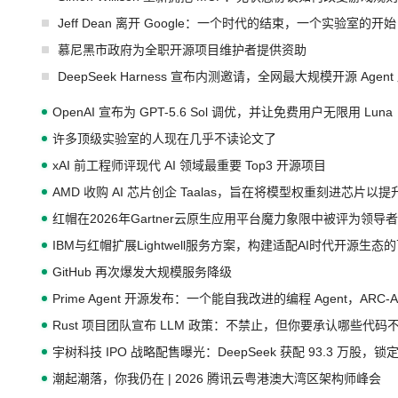
Jeff Dean 离开 Google：一个时代的结束，一个实验室的开始
慕尼黑市政府为全职开源项目维护者提供资助
DeepSeek Harness 宣布内测邀请，全网最大规模开源 Age
OpenAI 宣布为 GPT-5.6 Sol 调优，并让免费用户无限用 Luna
许多顶级实验室的人现在几乎不读论文了
xAI 前工程师评现代 AI 领域最重要 Top3 开源项目
AMD 收购 AI 芯片创企 Taalas，旨在将模型权重刻进芯片以
红帽在2026年Gartner云原生应用平台魔力象限中被评为领导者
IBM与红帽扩展Lightwell服务方案，构建适配AI时代开源生
GitHub 再次爆发大规模服务降级
Prime Agent 开源发布：一个能自我改进的编程 Agent，ARC-
Rust 项目团队宣布 LLM 政策：不禁止，但你要承认哪些代码
宇树科技 IPO 战略配售曝光：DeepSeek 获配 93.3 万股，锁定
潮起潮落，你我仍在 | 2026 腾讯云粤港澳大湾区架构师峰会