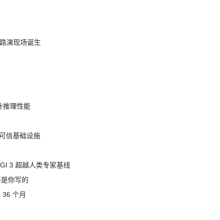
nt 路演现场诞生
提升推理性能
态的可信基础设施
AGI 3 超越人类专家基线
不是你写的
 36 个月