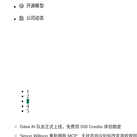
开源模型
公司动态
1
2
3
4
5
Gitee AI 队友正式上线，免费领 500 Credits 体验额度
Simon Willison 重新拥抱 MCP：无状态协议如何改变游戏规则