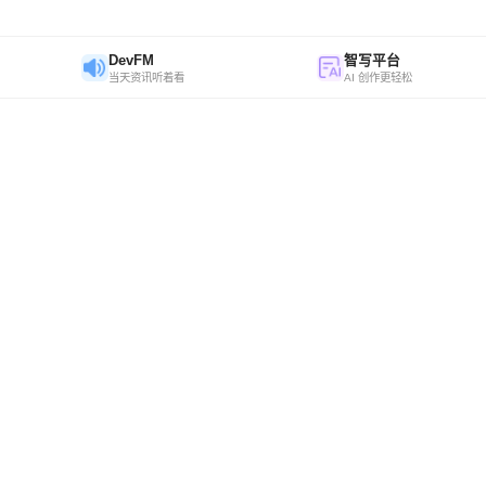
DevFM
智写平台
当天资讯听着看
AI 创作更轻松