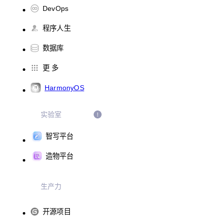
DevOps
程序人生
数据库
更 多
HarmonyOS
实验室
智写平台
造物平台
生产力
开源项目