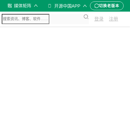
媒体矩阵
开源中国APP
切换老版本
登录
注册