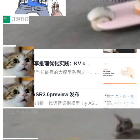
b 安装 支持 Java 8+（8~26）、macOS / Linu
让“代码语义理解”深度释放AI Coding
个文件，其规模远超单次模型调用可承载的上下
价值潜能：华为云码道（CodeArts）
x / Windows / Harmony PC。 # macOS / Linu
文窗口。随着项目规模的持续扩张与代码历史的
一、代码仓深度理解技术的作用与价值 在软件工
代码仓技术解析
x / Harmony PC curl -fsSL https://solon.noea
不断累积，代码仓中的模块关系、接口契约、业
程实践中，代码仓是企业核心知识资产的主要载
开
开源科技
r.org/solon...
务逻辑等关键信息往往分散于数十乃至数百个文
体。企业级代码仓库通常包含数十万乃至数百万
件之中，形成高度复杂的知识关联网络。传统的
一条“删库”命令跑 17 小时，算法工程
个文件，其规模远超单次模型调用可承载的上下
师删光 89TB 数据只为干私活
代码检索手段（如关键词匹配、目录遍历）仅能
文窗口。随着项目规模的持续扩张与代码历史的
最高人民检察院8月4日公布了一起案件：北京一
在语法层面完成文本定位，难以触及代码的语义
不断累积，代码仓中的模块关系、接口契约、业
名90后算法工程师王某，为了给自己接的私活腾
局
内涵与结构关联，导致开发者使用代码智能体在
务逻辑等关键信息往往分散于数十乃至数百个文
服务器空间，删光了公司AI游戏部门的全部核心
理解大规模代码仓时面临显著"代码仓理解"瓶
件之中，形成高度复杂的知识关联网络。传统的
Cloudflare 分享推理优化实践：KV ca
数据。 王某2024年1月入职东城区某科技公司AI
颈。 代码仓深度理解服务（以下简称" CodeBas
che 量化 + 权重压缩，吞吐量提升 4
代码检索手段（如关键词匹配、目录遍历）仅能
短剧部门，有互联网大厂背景。在公司内部架构
Kimi 和 GLM 是当前最强的大模型系列之一，但
e深度理解服务"）是华为云码道（CodeA...
1%，成本降 30%
在语法层面完成文本定位，难以触及代码的语义
调整期间，部门三次通知全员将数据从A集群迁
它们有一个共同的问题：太吃显存了。月之暗面
局
内涵与结构关联，导致开发者使用代码智能体在
移到B集群，王某都回复了"收到"。 他没有迁移
的 Kimi K 系列和智谱的 GLM 都是长上下文、M
理解大规模代码仓时面临显著"代码仓理解"瓶
数据。2024年9月3日下午4点，他使用此前登录
腾讯混元 Hy ASR3.0preview 发布
oE 架构的大模型，好用到让人上瘾，但 GPU 显
颈。 代码仓深度理解服务（以下简称" CodeBas
的账号密码进入A集群，输入了一条被程序员圈
存永远不够用。 Cloudflare 的 Workers AI 团队
腾讯混元正式推出新一代语音识别模型 Hy ASR
e深度理解服务"）是华为云码道（CodeA...
称为"删库跑路"的命令——最高管理员权限、无
一直在跑这些模型的推理。他们在官方博客上发
3.0preview。基于最新一代大语言模型 Hy3 的
白开水不加糖
需确认、强制递归删除。17个小时后，运维人员
了一篇技术文章，详细拆解了三种让大模型在 G
语言理解能力，以及融合了高精度语音识别与深
发现异常并中止进程时，89TB数据已经没了。
PU 上跑得更省、更快的技术手段——KV cache
Pale Moon 34.3.2 发布，苍月浏览器
度语义理解能力，实现了语音识别能力的全面升
删掉的是AI游戏部门的全部开发文件，包括公司
量化、模型权重压缩、以及共享 KV cache 的完
级。 根据介绍，Hy ASR3.0preview 目标在于：
Pale Moon 34.3.2 现已发布，这是一个安全更
自研的多个文生3D和...
整性保护。效果是：吞吐量提升 41%，每 token