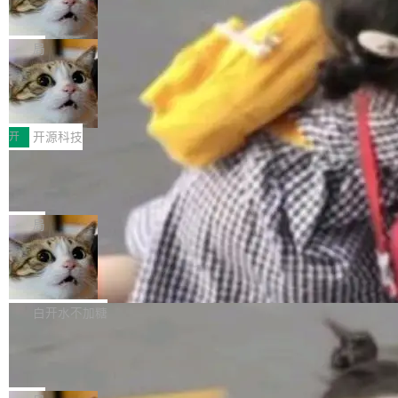
工程师在这件事上没什么可谦虚的——他们用 W
诉讼，称“Apple is getting this wron
（<a href="https://bugzilla.mozilla.org/show_
orkers 跑了十年 Isolate。用 CEO Matthew Pri
上个月，苹果一纸诉状把 OpenAI 告上法庭，指
g”
bug.cgi?id=204...
nce 的话说：「我们一生都在用 Isolate 运行代
控其挖角苹果前员工并窃取商业秘密。苹果的诉
局
码，而 AI Agent 不需要容器，它们需要的是 Iso
状把 OpenAI 描述成一个系统性地从前东家挖
late。」 容器为什么不合适 容器的问题在于启动
HUAWEI MatePad Edge上架WorkBu
人、套取机密信息的对手。 OpenAI 没发律师
ddy鸿蒙PC版，说话就能干活的AI办公
和销毁都太重了。一个 Agent 要执行的任务可能
函，也没选择庭外沉默。它在官网贴了一篇博
全能AI工作台WorkBuddy鸿蒙PC版上架HUAWE
搭子
只需要几毫秒的 CPU 时间，但容器从冷启动到
文，标题只有六个字：Apple is getting this wro
I MatePad Edge应用市场，直接下载即可使
开
开源科技
就绪要花数秒。如果未来有十...
ng。 然后，它把邮件往来和 iMessage 聊天记
用，与鸿蒙电脑上的体验一致。值得一提的是，
录全贴了出来。 他发错人了 苹果外部律师 Gabr
FFmpeg 9.0 发布：代号“Lei”，以此纪
这是目前市面上唯一支持平板接入WorkBuddy P
念中国开发者雷霄骅
iel Gross 来自 Weil 律所，2 月 23 日下午 5:53
C版的产品，搭载“人机双写”重磅功能——你写
全球知名开源多媒体框架 FFmpeg 今天正式发
给 OpenAI 总法律顾问 Che Chang 发了封邮
你的，AI写AI的，同屏协作互不干扰。一句话让
布了 9.0 版本。这个版本除了带来新一代音视频
局
件，附了一封长信，要求 OpenAI 配合调查前苹
AI帮你干活，现在开启全新体验！ 温馨提示：
处理能力和硬件加速支持之外，还有一个特殊之
果员工带走机密信...
体验WorkBuddy鸿蒙PC版前，请将 HUAWEI M
亚马逊成本失控：AI 写代码烧掉 1215
处：FFmpeg 9.0 的代号是“Lei”。 这个名字，
万元，超预算 860%
atePad Edge 升级至 HarmonyOS 6.1.0.135S
来自中国开发者雷霄骅（Lei Xiaohua）。 对于
外媒近日曝光了亚马逊的多份内部报告显示，AI
P9 patch03及以上版本。 *升级路径：设置 > 搜
很多中国音视频开发者而言，这个名字并不陌
导致公司在多个项目上超支。《金融时报》报道
白开水不加糖
索“软件更新” > 检查更新，即可搜索新版本，下
生。十年前，他通过大量中文技术文章、源码分
称，仅一个项目的成本超支就高达 180 万美元
载安装完成升级即可。 没有...
析和开源示例，让一代开发者第一次真正理解 F
Hugging Face CEO 发声：中国正在开
（约合人民币 1215 万元）。 具体来说，一名工
源模型上碾压我们
Fmpeg，也成为很多人进入音视频开发领域的
程师借助 Anthropic 旗下 Claude Sonnet 模型
"他们正在开源模型上碾压我们。" Hugging Fac
“启蒙老师”。 而今年，恰好是雷霄骅离世十周
编写程序，目标是完成电商平台作者信息与商品
e CEO Clément Delangue 在 CNBC 的采访里