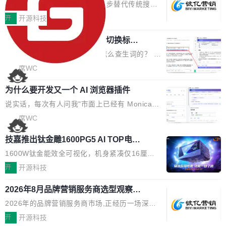
EO公司推荐
判分功能 03. 添加协作管理员支持树形结构选择
盘、审批流程设置、办公审批、工作计划、工作
当DeepSeek、豆包等大模型逐步替代传统搜索
体验优化与修复 •页面与体验优化 优化工作台首
汇报、工作日志、日常办公、财务管理、客户管
成为用户获取信息的主要入口,品牌竞争的逻辑变
开
开源科技
页 UI 展示效果，提升页面使用体验。 优化防切
理、合同管理、项目管理、任务管理等功能模
了:不再是争抢关键词排名,而是想办法进入AI脱
屏提醒规则，调整为每次切屏均触发提示，提升
块。系统简约，易于功能扩展，方便二次开发，
任意网页划词 AI 问答：不用切换标签页
口而出的那个答案。"GEO公司推荐"这个搜索词
考试规范性。 优化登录状...
的效率秘诀
可以用来做日常 OA，CRM，ERP，业务管理等
背后,折射的是企业面对新兴服务赛道时的集体困
看英文技术文档的时候，你是怎么查生词的？ 我
系统。 勾股OA6.0.2版本主要是对勾股OA 6第
惑——该信谁、看什么、怎么选。 据易观分析
猜大多数人的流程是：选中单词 → Ctrl+C → 切
席WC
一个大版本发布的部分功能细节优化和bug问题
《中国GEO市场产业图谱》数据,2026年中国GE
到翻译标签页 → Ctrl+V → 看翻译 → 切回原
修复的版本，具体更新日志如下： 1、补全新版
O行业规模预计达942亿元,同比增长169.7%。G
为什么要开发又一个 AI 浏览器插件
文。遇到不懂的代码片段，再切到 ChatGPT 问
本的各个审批类型的审批单导出 2、优化各个审
artner同期预测,传统搜索引擎访问量年内将下滑
一下。来回切换几次，思路早断了。 今天介绍的
说实话，每次有人问我"市面上已经有 Monica、
核反确认审批的逻辑，使...
25%,AI载体流量占比突破40%;埃森哲2025年中
开源 Chrome 扩展 AI Helper，有一个划词浮动
Sider、Copilot for Chrome 这些 AI 浏览器插件
席WC
国消费者调研则指出,37%的用户在有明确购买需
工具栏功能，能让你在任意网页选中文本就直接
了，你为什么还要再做一个"，我都觉得这个问题
求时倾向于先问AI。几组数据指向一致:GEO已
技嘉推出钛金雕1600PG5 AI TOP电
用 AI，完全不用切换标签页。 划词工具栏是什
问得好。 因为我自己也是从用户变成开发者的。
从营销"加分项"变成品牌在AI时...
源：为发烧级主机与本地AI算力打造旗
么 安装 AI Helper 后，在任意网页选中文本，选
现有产品的天花板 我用过不少 AI 浏览器插件。
1600W钛金能效全可视化，机身紧凑仅16厘米
舰供电方案
区旁边会自动浮现一个工具栏： 工具 功能 典型
刚开始觉得都挺好——选中一段文字，弹出解
继2026台北电脑展首度亮相后，技嘉科技近日正
开
开源科技
场景 AI 搜索 联网搜索相关信息 看到陌生概念，
释；写邮件时帮你润色；看英文网页给你翻译摘
式发布钛金雕1600PG5 AI TOP电源。这款高端
想快速了解背景 解释 让 AI 解释选中文本 读到
2026年8月品牌营销服务商选型观察：
要。但用久了你会发现，它们本质上都是同一类
电源专为发烧级DIY主机与本地AI算力平台打
费解...
从流量思维到品牌资产思维的范式转移
东西：一个带网页上下文的聊天框。 它们能读取
造，整机长度仅16厘米，提供1600W额定功率
2026年的品牌营销服务商市场,正经历一场深刻
页面的文本，然后把文本丢给大模型，再返回一
与80PLUS钛金能效；支持ATX 3.1与PCIe 5.1
的价值重构。全球全案品牌代理机构市场从2025
开
开源科技
段回答。仅此而已。 这当然有用，但总觉得差点