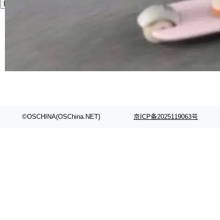
©OSCHINA(OSChina.NET)
京ICP备2025119063号