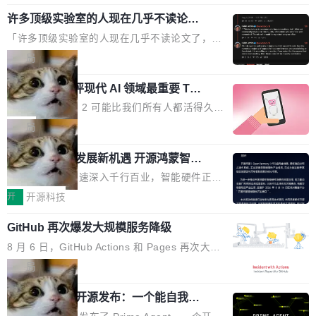
规范，结合服务器级元件、完善供电线材与内置
年的83.1亿美元增长至2026年的86.6亿美元,年
意思。比如我在一个后台管理系统里，需要填50
实时LCD监控屏，可充分满足当下高阶PC主机
许多顶级实验室的人现在几乎不读论文
复合增长率达5.44%,预计2032年将突破120亿美
个表单字段，每个字段还有联动逻辑；比如我
了
的严苛使用需求。 澎湃功率，紧凑机身 钛金雕1
元。数字广告与公共关系相关服务市场更是从20
「许多顶级实验室的人现在几乎不读论文了，而
想...
600PG5 AI TOP具备强悍输出功率，同时实现
25年的8463亿美元扩张至2026年的8763亿美
且他们认为 ICLR/ICML/NeurIPS 充斥着大量过
局
机身尺寸大幅精简。整机长度仅16厘米，属于同
元。数字的背后是一个清晰的事实——品牌对专
度宣传和欺诈。」 OpenAI 研究员 Keller Jorda
功率段机身尺寸十分紧凑的1600W电源产品。小
业化营销服务的需求从未如此迫切。 但市场扩容
xAI 前工程师评现代 AI 领域最重要 Top
n 这条推文引发了广泛讨论。他不是在说风凉
巧机身有效提升市面主流标准A...
3 开源项目
的同时,服务商的竞争逻辑正在改变。2026年Top
话，他是说出了一个圈内人尽皆知但很少公开捅
Flash Attention 2 可能比我们所有人都活得久。
Agency年度合辑的观察指出,“产品”这个离消费
破的事实。 Jordan 随后补充了一句软化声明：
这句话不是来自某个技术博客，而是出自 Hieu
局
者最近的载体,在整个品牌营销层面的权重显著变
「我不认为这些会议上大部分论文都在过度宣传
Pham 的一条推文。Hieu Pham 是谁？他是 xAI
高了。全域营销服务商的竞争正在从规模转向深
或造假。问题是，作为读者，如果你筛选出那些
共商智能硬件发展新机遇 开源鸿蒙智能
的早期工程师之一，在 Grok 训练基础设施团队
度,案例厚度、全域覆盖、多线协同...
硬件开发者日杭州站即将举行
看起来最令人兴奋的论文，那它们大部分都是过
工作过。近日他在 X 上发了一条帖子，列出了他
随着万物智联加速深入千行百业，智能硬件正从
度宣传的。」 这才是真正的痛点。不是所有论文
认为现代 AI 领域最重要的三个开源项目。 第一
单点设备迈向智能化、网联化、协同化发展。作
开
开源科技
都有问题，是最吸引眼球的那批论文最有问题。
个名字毫无悬念：Flash Attention 2。 Hieu 的
为面向全场景、跨终端的分布式操作系统，开源
他引用的帖子来自 Mathew Shen，一位 ICLR 2
理由很具体。FA 系列不需要解释，但 FA2 是他
GitHub 再次爆发大规模服务降级
鸿蒙通过统一技术底座和分布式能力，为不同类
026 的读者：「看了篇 ...
认为最重要的一个——复杂度恰到好处，刚好能
型智能设备的开发、连接与互联提供关键支撑，
8 月 6 日，GitHub Actions 和 Pages 再次大规
驱动你去学 CuTe，但还没被那些"邪恶的" Hopp
也为产业链企业探索产品创新与商业增长打开新
模服务降级，Actions 完全不可用超过 5 小时，
局
er++ 优化所淹没，足够容易修改和适配。 更关
的空间。 8月14日，开源鸿蒙智能硬件开发者日
webhook 停发，连自托管 runner 也因调度层故
键的是 FA2 的持久性...
（OHDD：OpenHarmony Hardware Develope
Prime Agent 开源发布：一个能自我改
障无法工作。Pages、Copilot code review、C
进的编程 Agent，ARC-AGI 3 超越人类
r Day）将在杭州启航。活动面向智能硬件产业
opilot coding agent 全部受影响。从检测到完全