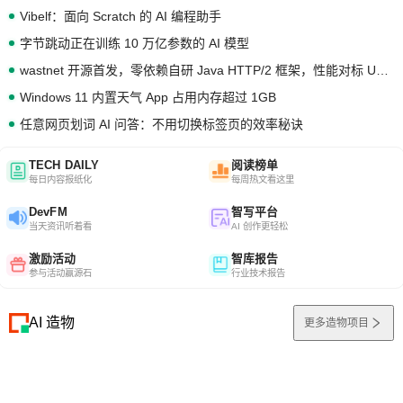
Vibelf：面向 Scratch 的 AI 编程助手
字节跳动正在训练 10 万亿参数的 AI 模型
wastnet 开源首发，零依赖自研 Java HTTP/2 框架，性能对标 Undertow !
Windows 11 内置天气 App 占用内存超过 1GB
任意网页划词 AI 问答：不用切换标签页的效率秘诀
TECH DAILY
阅读榜单
每日内容报纸化
每周热文看这里
DevFM
智写平台
当天资讯听着看
AI 创作更轻松
激励活动
智库报告
参与活动赢源石
行业技术报告
AI 造物
更多造物项目