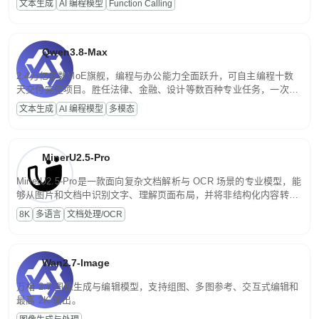
文本生成
AI 编程模型
Function Calling
文案处理等普惠刚需场景。
Qwen3.8-Max
2.4万亿参数MoE旗舰，编程与办公能力全面跃升，可自主编程十数
天交付完整项目。胜任法律、金融、设计等数百种专业任务，一次对
话端到端交付生产级成果。原生视觉理解贯穿规划、执行与验证全流
文本生成
AI 编程模型
多模态
程，支持超长文档与长视频的深度语义解析。长程任务中自主规划与
闭环迭代，持续进化。
MinerU2.5-Pro
MinerU2.5-Pro是一款面向复杂文档解析与 OCR 场景的专业模型，能
够从图片和文档中识别文字、理解页面布局，并将非结构化内容转换
为便于存储、检索和二次处理的结构化结果。
8K
多语言
文档处理/OCR
Wan2.7-Image
万相 2.7 图像生成与编辑模型，支持组图、多图参考、交互式编辑和
最高 2K 输出。