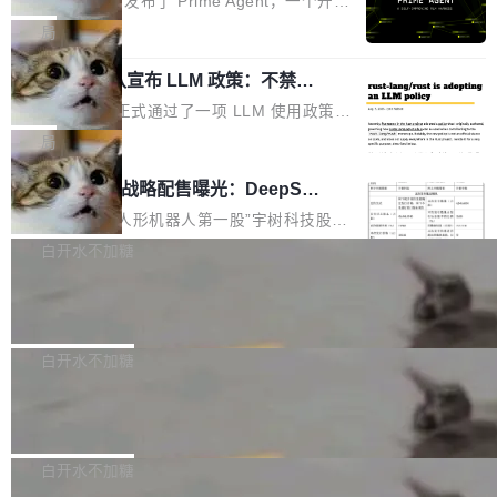
Prime Intellect 发布了 Prime Agent，一个开源
专家基线
链企业和开发者，邀请行业专家与资深技术顾
恢复，大约 12 小时。 这是 2026 年 8 月的第六
的编程 Agent Harness，核心设计围绕两个抽
局
问，围绕开源鸿蒙技术能力、设备适配、芯片适
起事故，其中四起与 AI/Copilot 服务相关。 Git
象：Recursive Language Model（RLM）和 C
配、功耗与稳定性调优、兼容性测评及统一互联
Hub 员工 kdaigle 在 HN 讨论中贴出了一组数
Rust 项目团队宣布 LLM 政策：不禁
ontinual Harness。在 ARC-AGI 3 基准测试
等内容展开系统讲解和实战交流，帮助企业进一
止，但你要承认哪些代码不是你写的
据：2025 年全年 10 亿次 commit。现在，每周
上，Prime Agent + Opus 5 的组合达到了 95.
Rust 语言项目正式通过了一项 LLM 使用政策，
步了解开源鸿蒙在智能...
2.75 亿次，全年预计 140 亿次。GitHub...
5% RHAE Best@1，超过了 ARC 报告的人类专
覆盖 rust-lang/rust 单一仓库的代码贡献。这不
局
家基线 95.4%。 不是又一个 coding agent 包装
是项目级别的官方立场，目前由五个团队采纳，
宇树科技 IPO 战略配售曝光：DeepSe
器 Prime Agent 的架构和市面上大多数 coding
但它可能是主流开源项目中关于 AI 辅助贡献最
ek 获配 93.3 万股，锁定 36 个月
agent 有本质区别。大多数 agent harness 的设
细致的一份规则。 政策的核心只有一句话：LLM
8月6日晚间，“人形机器人第一股”宇树科技股份
计是基于早期模型的能力—...
可以用来分析、提炼、审阅、建议，但不能用来
有限公司披露IPO发行价格及战略配售结果，杭
白开水不加糖
创作。 具体来说，LLM 生成的代码可以提交，
州深度求索人工智能基础技术研究有限公司（De
Docker 29.7.2 发布
但必须满足五个条件：预先安排、非关键、高质
epSeek）获配93.3399万股，按150.8元/股发行
量、充分测试、充分审查，并且必须披露。LLM
价格计算，认购金额约1.41亿元，股份锁定期为
Docker 29.7.2 现已发布，具体更新内容如下：
不得生成涉及安全性的关键变更，除非作者本身
36个月。 公告显示，本次宇树科技战略配售对
Bug fixes and enhancements 修复多次传递同
白开水不加糖
就是领域专家。即使如此，政策也"强烈不建
象主要包括长期投资机构、与公司业务具有战略
一环境变量时，docker service create和docker
议"这么做。 对于不披露的情况，审核者可以直
合作关系或长期合作愿景的大型企业、科创板保
Apache Fluss 毕业成为顶级项目
service update会发生 panic 的问题。docker/cl
接关闭 PR，无需解释。 政策作者 Jynn Ne...
荐人跟投子公司，以及公司高级管理人员和核心
i#7145 修复了 Docker Engine 29.7.0 中引入的
今年 7 月，Apache Fluss 的毕业提案在 Apach
员工参与设立的专项资产管理计划。其中，Dee
一个回归问题，该问题导致拉取镜像时会拒绝包
e 孵化器项目管理委员会（IPMC）投票中获得
白开水不加糖
pSeek作为与宇树科技具备战略合作关系的企
含绝对 hardlink 目标的镜像（此类镜像由某些镜
全票通过，随后获 Apache 软件基金会董事会批