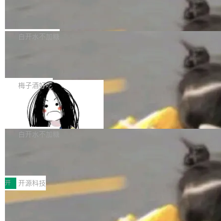
业，获配股份数量占本次发行数量的2.31%。 除
像构建工具生成）。moby/moby#53305 修复了
马斯克 AI 百科项目 Grokipedia 被曝数
准。今天，Apache 软件基金会正式宣布 Apach
DeepSeek外，腾讯旗下上海启善投资有限公司
月未更新
Docker Engine 29.7.0 中引入的一个回归问
e Fluss 孵化毕业，成为 Apache 顶级项目（TL
埃隆·马斯克推出的AI百科项目 Grokipedia 被曝
获配9...
题，该问题可能导致在旧版 Linux 内核...
P）！这一里程碑不仅标志着 Fluss 迈入新的发
长期停止内容更新，未能实现其作为“AI版维基百
白开水不加糖
展阶段，也将进一步推动流式存储、实时湖仓与
科”替代品的目标。 据 Lawfare 最新调查，自今
AI 数据基础加速融合，为实时数据基础设施的发
Solon I18n：三种解析器，零样板代码
年4月以来，Grokipedia 页面更新功能基本停
展开启新的篇章。
滞，过去三个月内没有任何条目完成更新，用户
如果你在 Spring Boot 里做过国际化，流程大概
提交的编辑请求也长期处于待处理状态。 Groki
是这样的：配 MessageSource 的 Bean、写 R
梅子酒好吃
pedia 于去年底上线，定位为由人工智能生成内
eloadableResourceBundleMessageSource、
容的百科平台，被马斯克视为传统众包百科网站
Apache Doris 4.1 全面增强 Iceberg：
声明 LocaleResolver、注册 LocaleChangeInt
支持 UPDATE、MERGE INTO 与 Iceb
维基百科的替代方案。Lawfare 调查发现，无论
erceptor…五六步之后才能看到第一行翻译文
Apache Doris 4.1 要补齐的，正是缺失的那一
erg V3
热门页面还是低关注度页面，均未出现近期更
本。 Solon 换了个方式。整个 i18n 模块围绕三
半。在已有查询能力的基础上，Doris 进一步支
白开水不加糖
新，相关问题并非局限于特定领域，而是在不同
个解析器、一个注解、一个工具类展开——没有
持了 UPDATE、DELETE、MERGE INTO 等数
主题和访问量页面中普遍存在。 调查人员最初认
XML、没有拦截器注册、没有样板配置。 资源
Testin XAgent：CIO智能测试落地指南
据修改操作、完整的表结构管理与分区演进，以
为，Grokipedia可能只是限...
文件的约定 把文件放到 resources/i18n/ 下： r
及 rewrite_data_files、expire_snapshots 等日
7月30日，TiD2026质量竞争力大会在北京中关
esources/i18n/messages.properties ...
常维护操作，并完整支持 Iceberg V3 格式。
村国家自主创新示范区会议中心开幕。本届大会
开
开源科技
由中关村智联软件服务业质量创新联盟主办，以
让非法状态不可表示：一篇关于 ADT
“智构可信·质创未来——AI原生时代的质量新范
的帖子在 Reddit 火了
式”为主题，直面AI从实验室走向规模化产业落地
有一种东西，一旦用过就回不去了。Alex Fedos