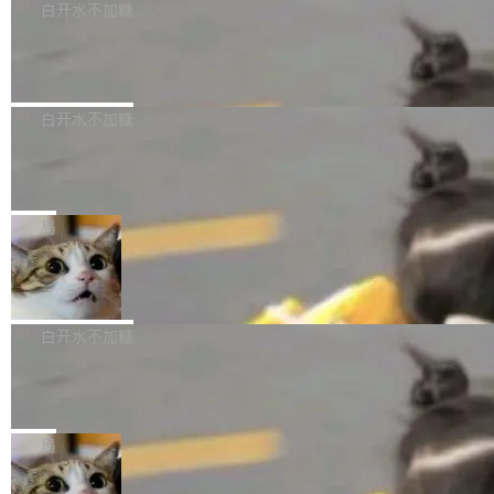
让语音识别不再只是听清，而是真正听懂。通过
新和少量网页兼容性修复版本。 Changes/fixe
白开水不加糖
成本降低 30%，精度不变。 FP8 省的不仅是显
先理解你的语境和意图，再把准确的文字直接给
s： 实现了URL.Parse()便捷功能 对浏览器内部
存 KV cache 是推理时最吃显...
到你。从“逐字转写、单点优化”演进为“理解语
PostgreSQL 18/19 新特性深度解读
函数添加了多项边界检查，以避免潜在的越界访
境、兼容场景、一键直出”。 Hy ASR 3.0 previe
问、下溢和溢出。（DiD） 修复了加载和解析内
演讲者分享了一个有趣的实践：面对 PG 18 已
w 不要求标准普通话，方言识别覆盖粤语、吴语
容提供的字体时出现的几个问题 为避免音频加
发布的 Release Notes，他利用 AI 工具（如 Co
白开水不加糖
等 10 大方言片区和 20 余个二级小片区。在开
载、处理和播放过程中可能出现的一系列错误，
pilot）对数千条 commit 日志进行自动分析，先
源评测集中，Hy ASR 3.0 preview 在多语种的
对音频采样频率设定了下限 采样率低于 8kHz
慕尼黑市政府为全职开源项目维护者提
让模型总结出三十余条潜在特性，再逐条要求生
WER（...
供资助
（通常被认为是 "telephone"/"walkie-talkie" 音
成详细解释和代码校验，最终筛选出对用户体感
"在过去大约 10 年的大部分时间里，libexpat 的
质的最低采样率）的音频格式将被拒绝 修复了 C
最强的若干项。对于尚未正式发版的 PG 19，则
维护工作一直与我的日常工作、家务、社交生活
局
SS 圆角虚线样式中可能存在的问题 如果表单中
通过拉取过去一年内（从 PG 18 Beta1 时间点
和休闲娱乐竞争时间。" 这是 libexpat 维护者 S
的图像元素不在同一个子树中，则它们将不再关
至今）的所有 commit，同样交由 AI 分析提炼。
Firefox 153.0.3 发布
ebastian Pipping 写在博客里的话。8 月 4 日，
联 加...
经过人工复核，准确度令人满意。这一方法也为
他宣布了一个新消息：从 2026 年 8 月 1 日起，
Firefox 153.0.3 现已发布，具体更新内容如
社区爱好者提供了高效跟踪新版本的思路。
他可以全职维护 libexpat 了，最长 6 个月。发
下： New Smart Window 包含多项增强功能：
白开水不加糖
工资的是慕尼黑市政府。 libexpat 是一个 C99
<ul> <li>现在建议列表会显示更多结果，方便用
编写的流式 XML 解析器，MIT 许可证。和 libx
Cloudflare Computer 开源：你的 Age
户查找历史记录和切换到已打开的标签页。（<a
nt 需要一台电脑，而不是一个容器
ml2 一样，它是世界上使用最广泛的 XML 解析
href="https://bugzilla.mozilla.org/show_bug.c
Cloudflare 开源了名为 @cloudflare/computer
库之一。你的操作系统、浏览器、无数的基础设
gi?id=2019042">Bug&nbsp;2019042</a>）</l
的 npm 包。项目的核心论点是：容器不适合 Ag
局
施软件，很可能都在用它。而过去十年，维护它
i> <li>现在，助手可以直接使用 Exa 的网络搜索
ent 计算。真正适合的，是 Isolate。 Cloudflare
的人一直在用业余...
结果回答问题，而无需将问题转交给搜索引擎。
OpenAI 公开邮件和聊天记录回应苹果