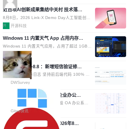
应时间，从源头消除拖影与动态模糊。 1.突破 O
跳动的这个未命名模型，直接跳到了 10 万亿。
就是它多少弥补了国产 Java 自研 HTTP/2 框架
LED 画质局限，暗部细节...
近百项AI创新成果集结中关村 技术落地
预训练通常需要 3 到 6 个月，之后还有微调阶
这块空白——放眼国产 Java 生态，能拿出手的
与产业迭代提速
段。按这个时间线，最早可能在 2026 年底或 2
HTTP/2 网络框架，要么闭源，要么底层建立在
8月8日，2026 Link-X Demo Day人工智能创新
027 年初发布。 这个节点很微妙。Anthropic 刚
Netty 之上，真正自研的 Java 实现几乎没有。
项目展在北京中关村举办。本次活动由星连资
开
开源科技
在 5 月发布了 Mythos 5...
wastnet 是一款完全自研、零第三方依赖的轻量
本、华清普智AI孵化器主办，汇聚近2000名产
级 Java 网络应用框架，核心基于 JDK 原生 NI
Windows 11 内置天气 App 占用内存超
业、学术、投资人士，集中展出近百项覆盖AI芯
过 1GB
O 构建 Reactor 多路复用模型，不依赖 Netty、
片、算力、模型、应用全链条创新项目，聚焦AI
Windows 11 内置天气应用，占用了超过 1GB
Tomcat 等任何第三方网络库。其 HTTP/2 协议
技术产业化落地与资本对接，呈现当前国内AI前
内存。 Notebookcheck 的测试发现这个数字
局
栈从 HPACK、Huffman 到 ALPN 均为自主实
沿技术突破与商业化最新进展。 活动围绕AI学术
时，反复确认了多次。不是 100MB，不是 500
现，在基准测试中与 Un...
研究与产业落地融合展开多维度研讨。星连资本
调问更新7.26~8.8 ：新增短信验证修
MB，是 1 个 G。一个显示天气的应用。 Windo
改，考试能力升级
创始合伙人张鸣晨表示，AI产业化是长期产融结
ws 内置应用臃肿早就是老话题了，但一款天气
DWSurvey 更新日志 坚持前后端代码 100% 开
合过程，早期优质技术项目需持续资本与产业资
应用占用内存就超过 1G 还是过于离谱——问题
源助力企业建设自主可控的问卷调研系统 官网地
DWSurvey
源赋能，助力创新从概念走向落地。现场青年学
出在 WebView2。微软的天气 App 本质上是一
址www.diaowen.net ➔ 源码下载Gitee 仓库 ➔
者、产业专家、投资人围绕AI前沿技术瓶颈、行
个嵌在 Edge WebView 里的网页。它不是一个
勾股 OA v6.0.2 已经发布，企业办公系
本次更新新增短信验证修改已答问卷功能，提升
业固有认知重构等议题展开跨界对话，聚焦行业
统
「应用」，它是一个运行在浏览器引擎里的网
答卷安全性；同时升级考试能力，完善填空题判
勾股 OA v6.0.2 已经发布。 勾股 OA 办公系统
真实痛点与突破方向...
页，外面套了一层 Windows 的壳。 WebView2
分、防切屏等功能体验，并优化多项产品细节，
是一款简单实用的开源的企业办公系统。系统集
Gitee快讯
本身就是个内存大户。它加载了完整的 Edge 渲
提升整体使用体验。 新增功能 01. 新增验证手
成了系统设置、附件管理、人事管理、行政管
染引擎，包括 JavaScript 引擎...
机号后查看、修改已答问卷功能 02. 新增填空题
942亿赛道如何选对伙伴？2026年8月G
理、消息管理、资产管理、企业公告、知识网