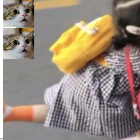
局
年。FFmpeg 社区最终选择用一个大版本的名
列表的数据匹配 —— 一项常规的数据处理任
没有拐弯抹角。他说中国正在赢得 AI 竞赛，而
字，留下了这份纪念。 雷霄骅曾是中国传媒大学
务，最终却产生了 180 万美元的账单，实际支出
当 AI agent 把源码变成了最好的扩展系
且按目前的速度，中国 AI 工具预计在今年底或
数字电视技术方向的博士生，长期从事视频、音
统，开发者工具必须开源
超出原定预算 860%。 更令人意外的是，该项目
2027 年就能追上美国前沿实验室的水平。 Dela
五年前，David Crawshaw 问过很多软件工程师
频技...
最终并未成功落地，而高额算力消耗持续运行长
ngue 把原因归结为一件事：开放协作。中国的
一个问题：你写过什么给自己用的程序？答案几
局
达 5 个月，公司直到财务对账时才察觉异常。这
AI 开发者在一个共享和协作的生态里加速迭代，
乎都是没有。工程师们整天用别人写的程序写程
意味着一个无人看管的 AI 程序，在近半年时间
而美国模型厂商在"闭门造车"。他的原话是 "buil
序给别人用。偶尔有人自己写个博客系统、智能
里日夜不停地"烧钱"。 复盘显示，...
ding in silos"——各自为战，互不通气。 这个判
家居控制、家庭实验室，都算稀奇事。 Crawsh
加载更多
断从他嘴里说出来分量不同。Hugging Face 是
aw 是 Shelley 的作者，一个开源 AI coding age
全球最大的开源 AI 平台，上面跑着上百万个模
nt。他最近在博客上写了一篇文章，核心论点很
型。谁在开源赛道上领先，...
简单：开发者工具必须开源。 理由不是传统的自
由软件情怀，而是一个跟 AI agent 直接相关的
技术判断。 两行 prompt 就能个性化任何软件 C
rawshaw 给出了两个 prompt。 第一个： "下载
某个软件的源码，在本地构建。修改 agent ...