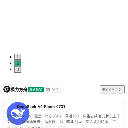
1
2
3
模力方舟
最新模型
热门模型
更多大模型
DeepSeek-V4-Flash-0731
高效轻量化MoE模型，总参284B，激活13B，原生支持百万超长上下
文能力。推理速度快、延迟低、调用成本低廉，综合能力均衡，主打
高并发、轻量化任务，适合日常对话、内容创作、基础 RAG、批量