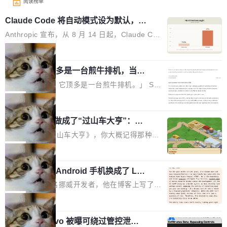
阅读榜单
Claude Code 将自动模式设为默认，称
人类审批只抓到 13.6% 危险命令
Anthropic 宣布，从 8 月 14 日起，Claude Cod
e 在 Pro、Max、Team 计划上将默认启用自动
局
模式（auto mode）。这个决定背后，是两组让
AI 辅助编程顶多是一台煎牛排机，当不
人不安的数据。 第一组：人类审批到底有多不靠
了厨师
谱？Anthropic 在 1053 名付费用户中做了一项
「AI 不是厨师。它顶多是一台煎牛排机。」 Ser
对照实验，人为审核只抓到了 13.6% 的危险命
hii Sydorets 写了一篇博客，把 AI 辅助编程比作
局
令，而自动模式抓到了 89%。自动模式拦截了 8
煎牛排——任何人都能把肉扔进锅里弄熟，但要
00 条人类审批通过的指令，人类只拦截了 6 条
他把芯片制造做成了“过山车大亨”：一
稳定产出真正好的结果，需要真正的理解。机器
个浏览器里的半导体工厂
自动模式放过的指令。更令人担忧的是，随着会
能按食谱重复操作、规模化产出，但它不知道你
如果你玩过《过山车大亨》，你大概记得那种俯
话变长，人类的检测率从早期的约 17% 下降到
脑子里到底想要什么，除非你把想法翻译成明确
瞰视角——小人在公园里走来走去，游乐设施运
局
50 轮后的约 5%——人会疲劳，机器不会。 第
的需求。 文章的核心论点很简单：AI 让你更
转着，一切都在你的注视下运行。现在想象同样
二组：出了事有多严重？在 5-6 月标记的...
快，但快不等于好。 它能自动化重复劳动、生成
一名开发者将 Android 手机换成了 Lin
的视角，但公园里不是过山车，而是一座完整的
ux，称“AOSP 已死”
代码起点、解释逻辑，但它经常自信地给出错误
芯片制造工厂。 这就是 Chip Tycoon。 一个黄
Runarcn 是一名挪威开发者，他在博客上写了一
结果——「一块焦炭，上面放了一枝百里香，然
色的小车载着一片硅晶圆，穿过 20 栋建筑，从
篇文章，标题很直白：《I'm switching my phon
局
后告诉你这是三分熟。」 判断力仍然是不可替代
石英砂一路走到封装好的芯片。晶圆在每一站都
e from Android to Linux》。 他的核心论点很简
的。AI「不能替你定义什么是好，不能决定哪些
会发生肉眼可见的变化——长晶体、抛光、涂光
Atlassian Rovo 被曝可绕过管控泄露 J
单：AOSP（Android Open Source Project）