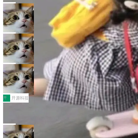
的核心质量命题。会上，《2026智能研发生产力
eev 管它叫"软件设计的基石"。 他说的东西不新
局
工具选型手册》发布，Testin云测的Testin XAge
鲜——代数数据类型（ADT），尤其是和类型
Cloudflare 开源内部企业 AI 平台 Clou
nt智能测试系统入选AI测试领域代表产品。对CI
（sum type）。但他说清楚了一件事：这不是类
dflare OS
O而言，这提示了一个转变：AI测试正在从效率
型系统的学术体操，是日常编码的思维方式。 文
Cloudflare 发布了一个开源项目 Cloudflare O
工具升级为企业的质量基础设施。 CIO面对的新
章从一个简单的例子切入。一个网站的深色主题
S。如果你只看官方博客，你会觉得这是又一
局
现实 过去两年，CIO们的焦虑清单上多了两项：
设置，如果用布尔值 + 可空字段来表示——bool
个"AI 知识库 + 聊天机器人"——每个大厂都在
一是如何让大模型和智能体应用安全地从PoC走
Deno 团队开源 Celld，可自托管的分
ean 表示是否可切换，nullable 的默认模式、浅
做，没什么新鲜的。 但 Kenton Varda 在 Twitte
向生产，二是如何让测试团队跟得上AI应用...
布式 Durable Objects
色方案、深色方案——会产生大量无意义的组
r 上把事情说清楚了： 今天我们发布了 Cloudfla
Ryan Dahl 领导的 Deno 团队推出了最新开源项
合。方案缺了、配置冲突了、全 null 了。要知道
re OS，一个带连接器的聊天机器人，跟其他所
目 Celld，一个能在自己机器上运行 Cloudflare
局
哪些组合有效，作者说，你得靠"文档、校验、或
有科技公司做的一样。只不过，实际上它不一
Workers 和 Durable Objects 的守护进程。 设
者部落知识"。 换个写法。Rust 的 enum，两个
样。这是 Sandstorm.io 的重制版，我十年前的
鲁大师7月新机性能/流畅/AI榜：vivo夺
计思路很直接：每个对象是一个独立的 SQLite
变体：Switchable...
性能、流畅双第一，三星Galaxy Z系列
那个创业公司。不同的是，这次它构建在 Cloudf
数据库，按名称寻址，复制到你自己的 S3 兼容
2026年7月的手机市场，由于存储等硬件成本暴
新折叠缺席
lare Workers 上——我花了九年时间搭建的平台
存储库里。节点之间只通过这个存储库协调——
增，手机厂商的日子也不好过啊，新机速度明显
开
开源科技
——并且深度集成了 AI。这基本上是我十年秘密
没有控制平面，没有共识协议。每个对象自带一
放缓，因此硝烟味淡了许多。新机参数规格除开
计划的顶峰。 十年前，Ken...
个小型数据库，应用天然按分片构建，单个数据
Zed 推出 DeltaDB，一个记录 commit
高价的三星折叠（三星Galaxy Z Fold8 Ultra / Z
之间所有操作的版本控制系统
库的竞争和爆炸半径问题在设计层面就被消除
Fold8 / Z Flip8）外，其余要么是中低端机器，
Zed 编辑器团队发布了新项目——DeltaDB，一
了。 闲置的 cell 会休眠到几乎不占资源。当 cel
例如iQOO Z11i、REDMI Note 17、REDMI No
个在 git commit 之间记录每一次编辑操作的版
局
l 迁移或唤醒时，新宿主从 S3 恢复 SQLite 数据
te 17 Pro、OPPO K15，要么是vivo X300 E这
本控制系统。目前处于 Early Access 阶段。 De