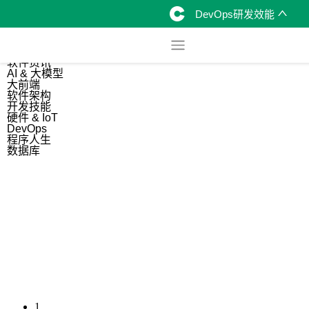
DevOps研发效能
综合
开源资讯
软件资讯
AI & 大模型
大前端
软件架构
开发技能
硬件 & IoT
DevOps
程序人生
数据库
1