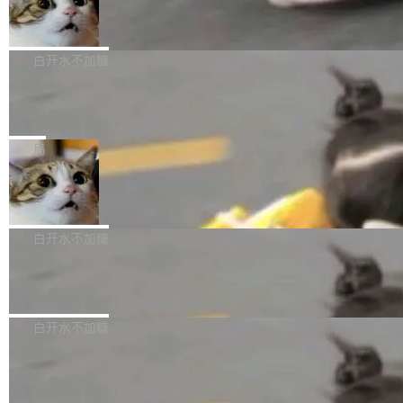
库继续执行。存储库是持久化的唯一真相...
样的次旗舰。 Galaxy Z Fold8 Ultra / Z Fold8 /
SpaceXAI 单季资本开支达 183 亿美元
ltaDB 的核心思路直接写在 landing page 最显
Z Flip8三款折叠屏新机均在7月22日发布，且全
眼的位置：「Software is made between com
根据风险投资人Tomer Tunguz 博客（VC 分
部搭载骁龙8 Elite Gen5 for Galaxy，它们本该
mits」——软件是在 commit 之间写出来的。git
析）披露的最新分析与第二季度业绩报告，Spac
白开水不加糖
是7月性...
只记录了你提交的最终状态，但真正的工作过程
eXAI在上个季度的总资本支出飙升至183.7亿美
——打字、删改、试错、agent 对话——都在 co
Meta 发布终端编程 Agent“Muse Cod
元。其中，绝大部分资金被直接用于 AI 领域，
e” 和 Muse Spark 1.2 模型
mmit 之间的空隙里丢失了。 DeltaDB 要做的就
金额高达158.3亿美元，这一单项投入已经逼近
Meta 今天发布了两款 AI 产品：Muse Code，
是把这段空隙补上。 回退到任何一次编辑：Delt
微软同期总资本开支的四成。 与亚马逊、Alpha
一个在终端里运行的编程 agent；Muse Spark
局
aDB 捕获 commit 之间的每一次操作，...
bet、微软以及 Meta 等传统科技巨头相比，Spa
1.2，驱动这个 agent 的新模型。一句话概括：
ceXAI的资金消耗速度尤为引人瞩目。然而，支
美团开源 LoHoSearch，用知识图谱校
你可以用 curl -fsSL https://dev.meta.ai/install.
准 AI 能力认知
撑庞大支出的资金来源却呈现出截然不同的面
sh | bash 安装一个能在大项目里自动规划、写
机器出题的前提，是让机器拥有全局视野。整个
貌。数据显示，微软和 Meta 主要依托充沛的经
代码、验证结果的 AI 终端工具。 据介绍，Muse
构建流程可以分为四个环节：建图 → 控制难度
白开水不加糖
营现金流来覆盖资本开支，其资本支出覆盖率分
Code 是 Meta 的编程 agent 产品。它和市场上
→ 质量把关 → 数据概览。
别达到155% 和106%;而SpaceXAI的经营现金
已有的终端编程 agent 在设计理念上有几个明显
腾讯开源 UCL-MPComm 通信库
流仅能覆盖资本开支的12...
的差异点。 异步后台 agent：Muse Code 有一
腾讯网平团队宣布开源了 UCL-MPComm 通信
个主 agent 循环，外加一组后台 agent。这些后
库，并将作为transport接入Mooncake TENT。
白开水不加糖
台 agent...
该通信库针对AI Memory池化场景的数据传输需
CoStrict入选工信部2025人工智能应用
求进行了深度优化，能够实现数据中心内大规模
典型案例
计算节点间多种内存类型的高性能通信。 UCL-
近日，工信部科技司公示《2025人工智能应用典