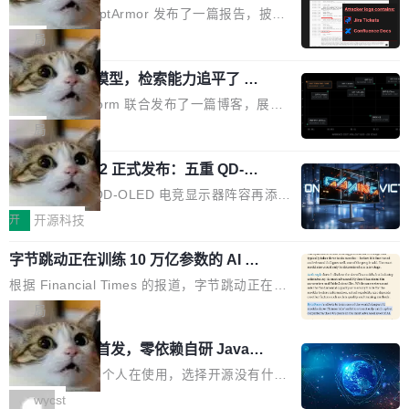
取舍可以接受」，也看不出来什么时候结果在技
ira 和 Confluence 数据，厂商两个月没
刻胶、蚀刻、离子注入、铜互联。公园中央是一
已经死了。不是技术上死了，而是作为一个真正
安全公司 PromptArmor 发布了一篇报告，披露
术上正确、但方向完...
回复
个环形路线，因为芯片制造需要把光刻流程重复
的开源项目死了。Google 把越来越多的核心功
Atlassian 的 AI agent Rovo 存在严重的数据泄
局
大约 60 次，每次一层。动画里简化为 4 圈。 整
能从 AOSP 移到了闭源的 Google Play Service
露漏洞：攻击者可以通过 indirect prompt inject
个项目只有一个 HTML 文件。没有构建步骤，没
s 里，设备树和内核源码被厂商锁死，你能看到
一个 4B 开源模型，检索能力追平了 G
ion（间接提示注入）窃取整个 Atlassian 租户内
有依赖，没有网络请求。屏幕上每个形状都是 C
PT-5.6 Sol，成本降到 1/100
代码但你改不了，改了也刷不进去。 为什么 AO
的 Jira 工单和 Confluence 文档，全程不需要任
Neon 和 Castform 联合发布了一篇博客，展示
anvas 上纯手...
SP 不够用了 Runarcn 列举了几条他离开 Andro
何人工审批。 更值得注意的是，这个漏洞在 5
了一个惊人的结果：一个 4B 参数的开源模型，
局
id 的具体理由： Google Pla...
月 23 日就报告给了 Atlassian，两个多月过去
经过 RL 后训练之后，在检索任务上的准确率追
了，公司除了表示"感谢"并分配了一个 case nu
技嘉 GO27Q32 正式发布：五重 QD-OL
平了 GPT-5.6 Sol，但每次请求的成本只有对方
ED 面板加持，320Hz 极速与影院级画
mber 之外，再没有任何实质性回应。Rovo 至
的 1/100。 具体来说，GPT-5.6 Sol 做一次典型
技嘉科技旗下 QD-OLED 电竞显示器阵容再添旗
面兼得
今仍处于漏洞未修复状态。 攻击链路 攻击链并
的多轮搜索请求需要超过 10 秒，端到端成本约
舰新作。GO27Q32 将于 2026 年 9 月 15 日正
开
开源科技
不复杂。 受害者给 Rovo 提了一个正...
0.03 美元。对于需要反复搜索的 agent 工作流
式上市，以 27 英寸 QHD 分辨率、三星显示 Pe
来说，这个速度和成本都"高得让人没法用"。而
字节跳动正在训练 10 万亿参数的 AI 模
nta Tandem 五重发光架构为核心，为高端玩家
型
4B 开源模型在推理速度上快了几个数量级，成
打造速度与画质不妥协的沉浸体验。 GO27Q32
根据 Financial Times 的报道，字节跳动正在训
本低了两三个数量级。 问题在于，小模型开箱即
搭载三星最新 QD-OLED 面板，采用 5 层串联
练一个 10 万亿参数的 AI 模型，目前处于预训练
局
用时的检索能力确实远不如闭源前沿模型。差距
式发光结构，并装配全新 ObsidianShield 抗反
阶段。 10 万亿是什么概念？Anthropic 目前最
在哪？就在 RL 后训练。 从 RAG 到 agentic...
wastnet 开源首发，零依赖自研 Java H
射镀膜，黑阶表现提升可达40%，并将表面硬度
大的模型 Mythos 5 约 8 万亿参数。DeepSeek
TTP/2 框架，性能对标 Undertow !
由2H升級至3H，画面对比度与强度都提升的同
V4-Pro 是 1.6 万亿。月之暗面的 Kimi K3 是 2.
这个项目一直是个人在使用，选择开源没有什么
时还具有 320Hz 刷新率与 0.03ms GTG 灰阶响
8 万亿。美团 LongCat-2.0 是 1.6 万亿。字节
动机理由，就是想开源了，如果非要说一个，那
wycst