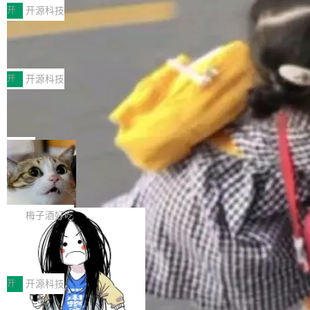
MPComm将作为一种传输引擎接入Mooncake T
型案例入选名单》，深信服“面向企业研发场景的
开
开源科技
ENT，实现零拷贝传输性能提升30%、非零拷贝
开源 AI 编程平台 CoStrict 应用”凭借卓越的技术
传输性能最高提升5倍。UCL-MPComm底层基
深信服AI算力网关入选工信部人工智能
创新与落地成效成功入选。 全链路私有化部署，
应用典型案例！
于自研UCL-Engine通信引擎，后续腾讯网平将
助力企业AI研发安全落地 当前，越来越多企业已
前不久，工业和信息化部正式发布《2025年人工
持续开源更多基于UCL-Engine的高性能通信组
经开始引入 AI Coding 工具，通过调用公有云模
智能应用典型案例名单》，集中展示人工智能在
开
开源科技
件。 腾讯网平团队在UCL-MPComm中实现了一
型或企业内部部署模型提升研发效率。但随着 AI
各领域的应用成果，覆盖技术底座、行业赋能、
个独立于业务线程的全局通信引擎（Engine），
Coding 从个人辅助工具逐步走向团队级、组织
Jeff Dean 离开 Google：一个时代的结
产品应用、支撑保障、专题等五大方向。深信服
并实...
束，一个实验室的开始
级应用，企业在规模化落地过程中，对安全性、
AI算力网关（AI创新平台）成功入选！ 随着各行
Google 员工编号 20。MapReduce 作者之一。
可控性和代码质量提出了更高要求。 首先是数据
各业的Agent走向规模化建设，算力构成形态逐
Bigtable 作者之一。TensorFlow 的作者之一。
局
安全与合规要求。对于大多数普通研发场景，公
渐丰富，用户关注的重点也在发生变化：不只是
Gemini 的架构师。Google 首席科学家。 Jeff D
有云模型能够满足快速试用和效率提升的需求。
让AI用起来，还要进一步看清混合算力时代下，
🔥 SolonCode v2026.8.4 发布：界面
ean 在 Google 工作了 27 年后，宣布离职。 他
但对于金融、能源、医疗等对数据安全要求较...
字体可调、22 种语言、记忆搜索增强
Token花在哪里、算力是否被充分利用，以及持
不是一个人走。一同离开的还有 Sanjay Ghema
打开终端就能上岗的全中文编码智能体，这一轮
续增长的AI成本该如何优化。 深信服AI算力网关
wat（Google 员工编号 23，Jeff Dean 二十多
把「看得清、用母语、记得住」三件事一次补
梅子酒好吃
正是围绕这些实际问题，从Token治理和成本治
年的编程搭档，MapReduce 和 Bigtable 的共同
齐。 SolonCode 是什么 SolonCode 是杭州无
理两个方面，让用户的每一份算力都看得清、管
作者）、Quoc Le（Google 大脑核心成员，Se
让“代码语义理解”深度释放AI Coding
耳科技研发的企业级终端编码智能体——一位全
得住、用得稳、省得下、更安全！ 一、从现在开
价值潜能：华为云码道（CodeArts）
q2Seq 和 DocAI 的共同发明人）以及 Oriol Vin
中文驱动的数字员工，自主理解需求、规划步
一、代码仓深度理解技术的作用与价值 在软件工
始，Token使用一目...
代码仓技术解析
yals（Gemini 联合负责人，AlphaSta...
骤、编写代码。不挑模型、不挑平台，curl 一行
程实践中，代码仓是企业核心知识资产的主要载
开
开源科技
装完即用。 开源地址：Gitee · GitCode · GitHu
体。企业级代码仓库通常包含数十万乃至数百万