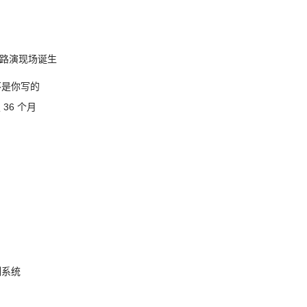
nt 路演现场诞生
不是你写的
 36 个月
制系统