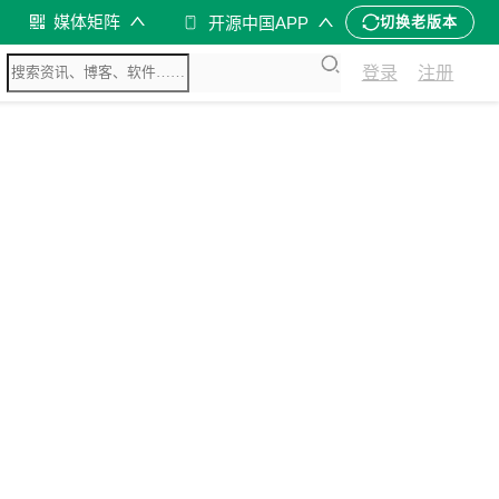
媒体矩阵
开源中国APP
切换老版本
登录
注册