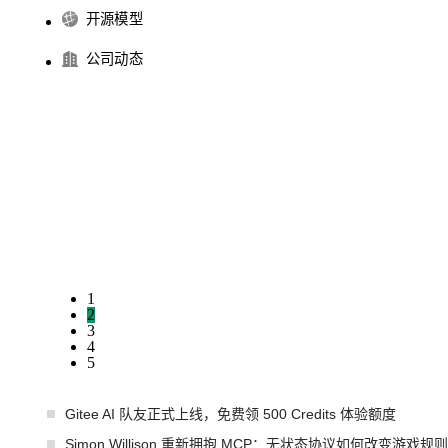
开源模型
公司动态
1
2
3
4
5
Gitee AI 队友正式上线，免费领 500 Credits 体验额度
Simon Willison 重新拥抱 MCP：无状态协议如何改变游戏规则