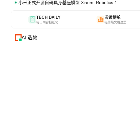
小米正式开源自研具身基座模型 Xiaomi-Robotics-1
TECH DAILY
阅读榜单
每日内容报纸化
每周热文看这里
AI 造物