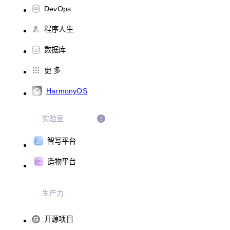
DevOps
程序人生
数据库
更 多
HarmonyOS
实验室
智写平台
造物平台
生产力
开源项目