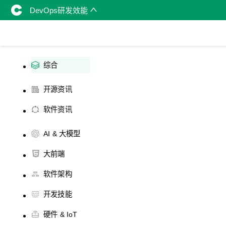
DevOps研发效能
综合
开源资讯
软件资讯
AI & 大模型
大前端
软件架构
开发技能
硬件 & IoT