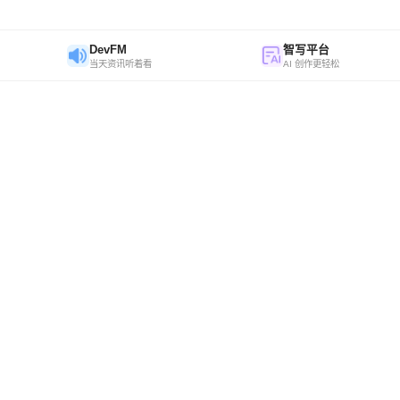
DevFM
智写平台
当天资讯听着看
AI 创作更轻松