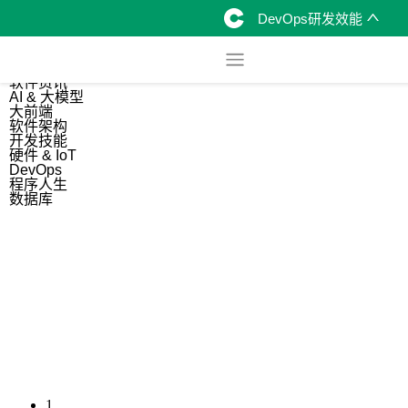
DevOps研发效能
综合
开源资讯
软件资讯
AI & 大模型
大前端
软件架构
开发技能
硬件 & IoT
DevOps
程序人生
数据库
1