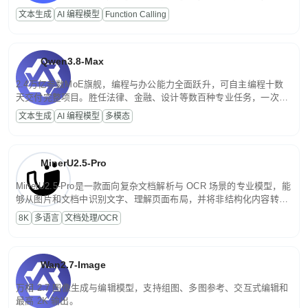
高并发、轻量化任务，适合日常对话、内容创作、基础 RAG、批量
文本生成
AI 编程模型
Function Calling
文案处理等普惠刚需场景。
Qwen3.8-Max
2.4万亿参数MoE旗舰，编程与办公能力全面跃升，可自主编程十数
天交付完整项目。胜任法律、金融、设计等数百种专业任务，一次对
话端到端交付生产级成果。原生视觉理解贯穿规划、执行与验证全流
文本生成
AI 编程模型
多模态
程，支持超长文档与长视频的深度语义解析。长程任务中自主规划与
闭环迭代，持续进化。
MinerU2.5-Pro
MinerU2.5-Pro是一款面向复杂文档解析与 OCR 场景的专业模型，能
够从图片和文档中识别文字、理解页面布局，并将非结构化内容转换
为便于存储、检索和二次处理的结构化结果。
8K
多语言
文档处理/OCR
Wan2.7-Image
万相 2.7 图像生成与编辑模型，支持组图、多图参考、交互式编辑和
最高 2K 输出。