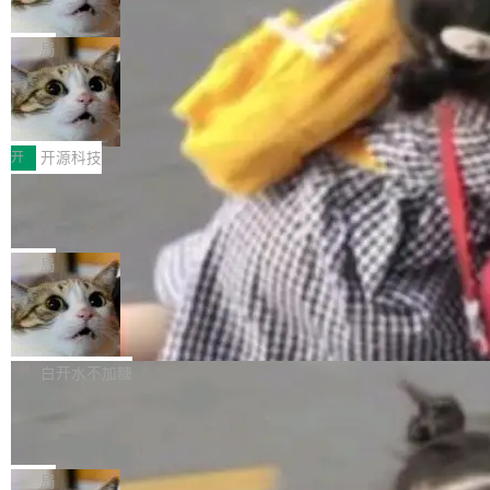
诉讼，称“Apple is getting this wron
（<a href="https://bugzilla.mozilla.org/show_
orkers 跑了十年 Isolate。用 CEO Matthew Pri
上个月，苹果一纸诉状把 OpenAI 告上法庭，指
g”
bug.cgi?id=204...
nce 的话说：「我们一生都在用 Isolate 运行代
控其挖角苹果前员工并窃取商业秘密。苹果的诉
局
码，而 AI Agent 不需要容器，它们需要的是 Iso
状把 OpenAI 描述成一个系统性地从前东家挖
late。」 容器为什么不合适 容器的问题在于启动
HUAWEI MatePad Edge上架WorkBu
人、套取机密信息的对手。 OpenAI 没发律师
ddy鸿蒙PC版，说话就能干活的AI办公
和销毁都太重了。一个 Agent 要执行的任务可能
函，也没选择庭外沉默。它在官网贴了一篇博
全能AI工作台WorkBuddy鸿蒙PC版上架HUAWE
搭子
只需要几毫秒的 CPU 时间，但容器从冷启动到
文，标题只有六个字：Apple is getting this wro
I MatePad Edge应用市场，直接下载即可使
开
开源科技
就绪要花数秒。如果未来有十...
ng。 然后，它把邮件往来和 iMessage 聊天记
用，与鸿蒙电脑上的体验一致。值得一提的是，
FFmpeg 9.0 发布：代号“Lei”，以此纪
录全贴了出来。 他发错人了 苹果外部律师 Gabr
这是目前市面上唯一支持平板接入WorkBuddy P
念中国开发者雷霄骅
iel Gross 来自 Weil 律所，2 月 23 日下午 5:53
C版的产品，搭载“人机双写”重磅功能——你写
全球知名开源多媒体框架 FFmpeg 今天正式发
给 OpenAI 总法律顾问 Che Chang 发了封邮
你的，AI写AI的，同屏协作互不干扰。一句话让
布了 9.0 版本。这个版本除了带来新一代音视频
局
件，附了一封长信，要求 OpenAI 配合调查前苹
AI帮你干活，现在开启全新体验！ 温馨提示：
处理能力和硬件加速支持之外，还有一个特殊之
果员工带走机密信...
亚马逊成本失控：AI 写代码烧掉 1215
体验WorkBuddy鸿蒙PC版前，请将 HUAWEI M
处：FFmpeg 9.0 的代号是“Lei”。 这个名字，
万元，超预算 860%
atePad Edge 升级至 HarmonyOS 6.1.0.135S
来自中国开发者雷霄骅（Lei Xiaohua）。 对于
外媒近日曝光了亚马逊的多份内部报告显示，AI
P9 patch03及以上版本。 *升级路径：设置 > 搜
很多中国音视频开发者而言，这个名字并不陌
导致公司在多个项目上超支。《金融时报》报道
白开水不加糖
索“软件更新” > 检查更新，即可搜索新版本，下
生。十年前，他通过大量中文技术文章、源码分
称，仅一个项目的成本超支就高达 180 万美元
载安装完成升级即可。 没有...
析和开源示例，让一代开发者第一次真正理解 F
Hugging Face CEO 发声：中国正在开
（约合人民币 1215 万元）。 具体来说，一名工
源模型上碾压我们
Fmpeg，也成为很多人进入音视频开发领域的
程师借助 Anthropic 旗下 Claude Sonnet 模型
"他们正在开源模型上碾压我们。" Hugging Fac
“启蒙老师”。 而今年，恰好是雷霄骅离世十周
编写程序，目标是完成电商平台作者信息与商品
e CEO Clément Delangue 在 CNBC 的采访里
局