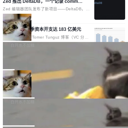
个小型数据库，应用天然按分片构建，单个数据
Zed 推出 DeltaDB，一个记录 commit
高价的三星折叠（三星Galaxy Z Fold8 Ultra / Z
之间所有操作的版本控制系统
库的竞争和爆炸半径问题在设计层面就被消除
Fold8 / Z Flip8）外，其余要么是中低端机器，
Zed 编辑器团队发布了新项目——DeltaDB，一
了。 闲置的 cell 会休眠到几乎不占资源。当 cel
例如iQOO Z11i、REDMI Note 17、REDMI No
个在 git commit 之间记录每一次编辑操作的版
局
l 迁移或唤醒时，新宿主从 S3 恢复 SQLite 数据
te 17 Pro、OPPO K15，要么是vivo X300 E这
本控制系统。目前处于 Early Access 阶段。 De
库继续执行。存储库是持久化的唯一真相...
样的次旗舰。 Galaxy Z Fold8 Ultra / Z Fold8 /
SpaceXAI 单季资本开支达 183 亿美元
ltaDB 的核心思路直接写在 landing page 最显
Z Flip8三款折叠屏新机均在7月22日发布，且全
眼的位置：「Software is made between com
根据风险投资人Tomer Tunguz 博客（VC 分
部搭载骁龙8 Elite Gen5 for Galaxy，它们本该
mits」——软件是在 commit 之间写出来的。git
析）披露的最新分析与第二季度业绩报告，Spac
白开水不加糖
是7月性...
只记录了你提交的最终状态，但真正的工作过程
eXAI在上个季度的总资本支出飙升至183.7亿美
——打字、删改、试错、agent 对话——都在 co
Meta 发布终端编程 Agent“Muse Cod
元。其中，绝大部分资金被直接用于 AI 领域，
e” 和 Muse Spark 1.2 模型
mmit 之间的空隙里丢失了。 DeltaDB 要做的就
金额高达158.3亿美元，这一单项投入已经逼近
Meta 今天发布了两款 AI 产品：Muse Code，
是把这段空隙补上。 回退到任何一次编辑：Delt
微软同期总资本开支的四成。 与亚马逊、Alpha
一个在终端里运行的编程 agent；Muse Spark
局
aDB 捕获 commit 之间的每一次操作，...
bet、微软以及 Meta 等传统科技巨头相比，Spa
1.2，驱动这个 agent 的新模型。一句话概括：
ceXAI的资金消耗速度尤为引人瞩目。然而，支
美团开源 LoHoSearch，用知识图谱校
你可以用 curl -fsSL https://dev.meta.ai/install.
准 AI 能力认知
撑庞大支出的资金来源却呈现出截然不同的面
sh | bash 安装一个能在大项目里自动规划、写
机器出题的前提，是让机器拥有全局视野。整个
貌。数据显示，微软和 Meta 主要依托充沛的经
代码、验证结果的 AI 终端工具。 据介绍，Muse
构建流程可以分为四个环节：建图 → 控制难度
白开水不加糖
营现金流来覆盖资本开支，其资本支出覆盖率分
Code 是 Meta 的编程 agent 产品。它和市场上
→ 质量把关 → 数据概览。
别达到155% 和106%;而SpaceXAI的经营现金
腾讯开源 UCL-MPComm 通信库
已有的终端编程 agent 在设计理念上有几个明显
流仅能覆盖资本开支的12...
的差异点。 异步后台 agent：Muse Code 有一
腾讯网平团队宣布开源了 UCL-MPComm 通信
个主 agent 循环，外加一组后台 agent。这些后