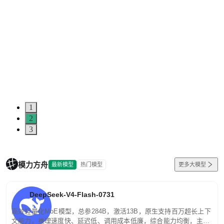
1
2
3
模力方舟
最新模型
热门模型
更多大模型
DeepSeek-V4-Flash-0731
高效轻量化MoE模型，总参284B，激活13B，原生支持百万超长上下
文能力。推理速度快、延迟低、调用成本低廉，综合能力均衡，主打