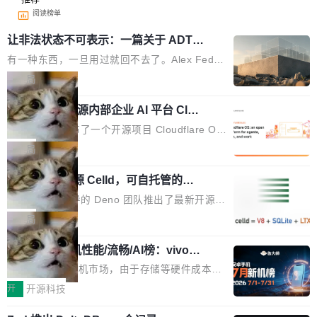
阅读榜单
让非法状态不可表示：一篇关于 ADT
的帖子在 Reddit 火了
有一种东西，一旦用过就回不去了。Alex Fedos
eev 管它叫"软件设计的基石"。 他说的东西不新
局
鲜——代数数据类型（ADT），尤其是和类型
Cloudflare 开源内部企业 AI 平台 Clou
（sum type）。但他说清楚了一件事：这不是类
dflare OS
型系统的学术体操，是日常编码的思维方式。 文
Cloudflare 发布了一个开源项目 Cloudflare O
章从一个简单的例子切入。一个网站的深色主题
S。如果你只看官方博客，你会觉得这是又一
局
设置，如果用布尔值 + 可空字段来表示——bool
个"AI 知识库 + 聊天机器人"——每个大厂都在
ean 表示是否可切换，nullable 的默认模式、浅
Deno 团队开源 Celld，可自托管的分
做，没什么新鲜的。 但 Kenton Varda 在 Twitte
布式 Durable Objects
色方案、深色方案——会产生大量无意义的组
r 上把事情说清楚了： 今天我们发布了 Cloudfla
Ryan Dahl 领导的 Deno 团队推出了最新开源项
合。方案缺了、配置冲突了、全 null 了。要知道
re OS，一个带连接器的聊天机器人，跟其他所
目 Celld，一个能在自己机器上运行 Cloudflare
局
哪些组合有效，作者说，你得靠"文档、校验、或
有科技公司做的一样。只不过，实际上它不一
Workers 和 Durable Objects 的守护进程。 设
者部落知识"。 换个写法。Rust 的 enum，两个
样。这是 Sandstorm.io 的重制版，我十年前的
鲁大师7月新机性能/流畅/AI榜：vivo夺
计思路很直接：每个对象是一个独立的 SQLite
变体：Switchable...
性能、流畅双第一，三星Galaxy Z系列
那个创业公司。不同的是，这次它构建在 Cloudf
数据库，按名称寻址，复制到你自己的 S3 兼容
2026年7月的手机市场，由于存储等硬件成本暴
新折叠缺席
lare Workers 上——我花了九年时间搭建的平台
存储库里。节点之间只通过这个存储库协调——
增，手机厂商的日子也不好过啊，新机速度明显
开
开源科技
——并且深度集成了 AI。这基本上是我十年秘密
没有控制平面，没有共识协议。每个对象自带一
放缓，因此硝烟味淡了许多。新机参数规格除开
计划的顶峰。 十年前，Ken...