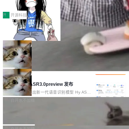
得住、用得稳、省得下、更安全！ 一、从现在开
价值潜能：华为云码道（CodeArts）
q2Seq 和 DocAI 的共同发明人）以及 Oriol Vin
中文驱动的数字员工，自主理解需求、规划步
一、代码仓深度理解技术的作用与价值 在软件工
始，Token使用一目...
代码仓技术解析
yals（Gemini 联合负责人，AlphaSta...
骤、编写代码。不挑模型、不挑平台，curl 一行
程实践中，代码仓是企业核心知识资产的主要载
开
开源科技
装完即用。 开源地址：Gitee · GitCode · GitHu
体。企业级代码仓库通常包含数十万乃至数百万
b 安装 支持 Java 8+（8~26）、macOS / Linu
一条“删库”命令跑 17 小时，算法工程
个文件，其规模远超单次模型调用可承载的上下
师删光 89TB 数据只为干私活
x / Windows / Harmony PC。 # macOS / Linu
文窗口。随着项目规模的持续扩张与代码历史的
最高人民检察院8月4日公布了一起案件：北京一
x / Harmony PC curl -fsSL https://solon.noea
不断累积，代码仓中的模块关系、接口契约、业
名90后算法工程师王某，为了给自己接的私活腾
局
r.org/solon...
务逻辑等关键信息往往分散于数十乃至数百个文
服务器空间，删光了公司AI游戏部门的全部核心
件之中，形成高度复杂的知识关联网络。传统的
Cloudflare 分享推理优化实践：KV ca
数据。 王某2024年1月入职东城区某科技公司AI
che 量化 + 权重压缩，吞吐量提升 4
代码检索手段（如关键词匹配、目录遍历）仅能
短剧部门，有互联网大厂背景。在公司内部架构
Kimi 和 GLM 是当前最强的大模型系列之一，但
1%，成本降 30%
在语法层面完成文本定位，难以触及代码的语义
调整期间，部门三次通知全员将数据从A集群迁
它们有一个共同的问题：太吃显存了。月之暗面
局
内涵与结构关联，导致开发者使用代码智能体在
移到B集群，王某都回复了"收到"。 他没有迁移
的 Kimi K 系列和智谱的 GLM 都是长上下文、M
理解大规模代码仓时面临显著"代码仓理解"瓶
腾讯混元 Hy ASR3.0preview 发布
数据。2024年9月3日下午4点，他使用此前登录
oE 架构的大模型，好用到让人上瘾，但 GPU 显
颈。 代码仓深度理解服务（以下简称" CodeBas
的账号密码进入A集群，输入了一条被程序员圈
存永远不够用。 Cloudflare 的 Workers AI 团队
腾讯混元正式推出新一代语音识别模型 Hy ASR
e深度理解服务"）是华为云码道（CodeA...
称为"删库跑路"的命令——最高管理员权限、无
一直在跑这些模型的推理。他们在官方博客上发
3.0preview。基于最新一代大语言模型 Hy3 的
白开水不加糖
需确认、强制递归删除。17个小时后，运维人员
了一篇技术文章，详细拆解了三种让大模型在 G
语言理解能力，以及融合了高精度语音识别与深
发现异常并中止进程时，89TB数据已经没了。
Pale Moon 34.3.2 发布，苍月浏览器
PU 上跑得更省、更快的技术手段——KV cache
度语义理解能力，实现了语音识别能力的全面升
删掉的是AI游戏部门的全部开发文件，包括公司
量化、模型权重压缩、以及共享 KV cache 的完
级。 根据介绍，Hy ASR3.0preview 目标在于：
Pale Moon 34.3.2 现已发布，这是一个安全更
自研的多个文生3D和...
整性保护。效果是：吞吐量提升 41%，每 token
让语音识别不再只是听清，而是真正听懂。通过
新和少量网页兼容性修复版本。 Changes/fixe
白开水不加糖