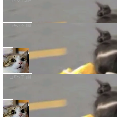
成本降低 30%，精度不变。 FP8 省的不仅是显
先理解你的语境和意图，再把准确的文字直接给
s： 实现了URL.Parse()便捷功能 对浏览器内部
存 KV cache 是推理时最吃显...
到你。从“逐字转写、单点优化”演进为“理解语
PostgreSQL 18/19 新特性深度解读
函数添加了多项边界检查，以避免潜在的越界访
境、兼容场景、一键直出”。 Hy ASR 3.0 previe
问、下溢和溢出。（DiD） 修复了加载和解析内
演讲者分享了一个有趣的实践：面对 PG 18 已
w 不要求标准普通话，方言识别覆盖粤语、吴语
容提供的字体时出现的几个问题 为避免音频加
发布的 Release Notes，他利用 AI 工具（如 Co
白开水不加糖
等 10 大方言片区和 20 余个二级小片区。在开
载、处理和播放过程中可能出现的一系列错误，
pilot）对数千条 commit 日志进行自动分析，先
源评测集中，Hy ASR 3.0 preview 在多语种的
对音频采样频率设定了下限 采样率低于 8kHz
慕尼黑市政府为全职开源项目维护者提
让模型总结出三十余条潜在特性，再逐条要求生
WER（...
供资助
（通常被认为是 "telephone"/"walkie-talkie" 音
成详细解释和代码校验，最终筛选出对用户体感
"在过去大约 10 年的大部分时间里，libexpat 的
质的最低采样率）的音频格式将被拒绝 修复了 C
最强的若干项。对于尚未正式发版的 PG 19，则
维护工作一直与我的日常工作、家务、社交生活
局
SS 圆角虚线样式中可能存在的问题 如果表单中
通过拉取过去一年内（从 PG 18 Beta1 时间点
和休闲娱乐竞争时间。" 这是 libexpat 维护者 S
的图像元素不在同一个子树中，则它们将不再关
至今）的所有 commit，同样交由 AI 分析提炼。
Firefox 153.0.3 发布
ebastian Pipping 写在博客里的话。8 月 4 日，
联 加...
经过人工复核，准确度令人满意。这一方法也为
他宣布了一个新消息：从 2026 年 8 月 1 日起，
Firefox 153.0.3 现已发布，具体更新内容如
社区爱好者提供了高效跟踪新版本的思路。
他可以全职维护 libexpat 了，最长 6 个月。发
下： New Smart Window 包含多项增强功能：
白开水不加糖
工资的是慕尼黑市政府。 libexpat 是一个 C99
<ul> <li>现在建议列表会显示更多结果，方便用
编写的流式 XML 解析器，MIT 许可证。和 libx
Cloudflare Computer 开源：你的 Age
户查找历史记录和切换到已打开的标签页。（<a
nt 需要一台电脑，而不是一个容器
ml2 一样，它是世界上使用最广泛的 XML 解析
href="https://bugzilla.mozilla.org/show_bug.c
Cloudflare 开源了名为 @cloudflare/computer
库之一。你的操作系统、浏览器、无数的基础设
gi?id=2019042">Bug&nbsp;2019042</a>）</l
的 npm 包。项目的核心论点是：容器不适合 Ag
局
施软件，很可能都在用它。而过去十年，维护它
i> <li>现在，助手可以直接使用 Exa 的网络搜索
ent 计算。真正适合的，是 Isolate。 Cloudflare
的人一直在用业余...
结果回答问题，而无需将问题转交给搜索引擎。
OpenAI 公开邮件和聊天记录回应苹果
工程师在这件事上没什么可谦虚的——他们用 W