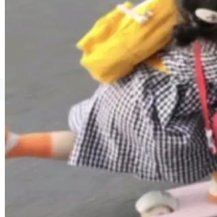
1，U1.5-Lite-Preview 在以下方向上带来了显著
提升： 原生支持4K图像生成； 更精细的局部纹
理、细节与真实世界质感； 更准确的中英文文字
生成与复杂版式组织； 更稳定的图...
©OSCHINA(OSChina.NET)
京ICP备2025119063号