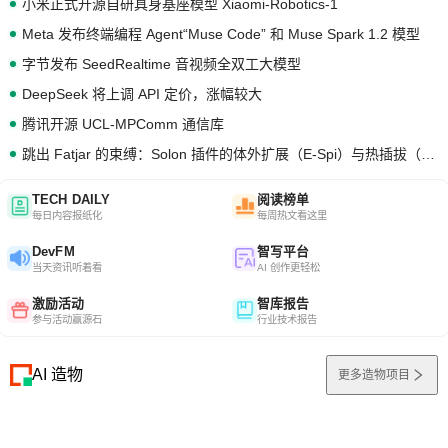
小米正式开源自研具身基座模型 Xiaomi-Robotics-1
Meta 发布终端编程 Agent“Muse Code” 和 Muse Spark 1.2 模型
字节发布 SeedRealtime 音视频全双工大模型
DeepSeek 将上调 API 定价，涨幅较大
腾讯开源 UCL-MPComm 通信库
跳出 Fatjar 的束缚：Solon 插件的体外扩展（E-Spi）与热插拔（H-Spi）
TECH DAILY
阅读榜单
每日内容报纸化
每周热文看这里
DevFM
智写平台
当天资讯听着看
AI 创作更轻松
激励活动
智库报告
参与活动赢源石
行业技术报告
AI 造物
更多造物项目