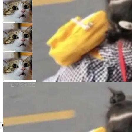
年。FFmpeg 社区最终选择用一个大版本的名
列表的数据匹配 —— 一项常规的数据处理任
没有拐弯抹角。他说中国正在赢得 AI 竞赛，而
字，留下了这份纪念。 雷霄骅曾是中国传媒大学
务，最终却产生了 180 万美元的账单，实际支出
当 AI agent 把源码变成了最好的扩展系
且按目前的速度，中国 AI 工具预计在今年底或
数字电视技术方向的博士生，长期从事视频、音
统，开发者工具必须开源
超出原定预算 860%。 更令人意外的是，该项目
2027 年就能追上美国前沿实验室的水平。 Dela
五年前，David Crawshaw 问过很多软件工程师
频技...
最终并未成功落地，而高额算力消耗持续运行长
ngue 把原因归结为一件事：开放协作。中国的
一个问题：你写过什么给自己用的程序？答案几
局
达 5 个月，公司直到财务对账时才察觉异常。这
AI 开发者在一个共享和协作的生态里加速迭代，
乎都是没有。工程师们整天用别人写的程序写程
意味着一个无人看管的 AI 程序，在近半年时间
而美国模型厂商在"闭门造车"。他的原话是 "buil
DeepSeek Harness 宣布内测邀请，全
序给别人用。偶尔有人自己写个博客系统、智能
里日夜不停地"烧钱"。 复盘显示，...
网最大规模开源 Agent 路演现场诞生
ding in silos"——各自为战，互不通气。 这个判
家居控制、家庭实验室，都算稀奇事。 Crawsh
一条内测招募帖，发出去的时候大概没人想到它
断从他嘴里说出来分量不同。Hugging Face 是
aw 是 Shelley 的作者，一个开源 AI coding age
会变成一场开源 Agent 生态的路演。 8月1日，
局
全球最大的开源 AI 平台，上面跑着上百万个模
nt。他最近在博客上写了一篇文章，核心论点很
DeepSeek Harness 团队负责人崔添翼（tiany
型。谁在开源赛道上领先，...
简单：开发者工具必须开源。 理由不是传统的自
商汤 SenseNova U1.5-Lite-Preview
i）在 X 上发帖： 「如果你是 Agent Harness 相
开源
由软件情怀，而是一个跟 AI agent 直接相关的
关开源项目的开发者，希望参加 DeepSeek Har
商汤科技宣布面向社区开源轻量级统一多模态模
技术判断。 两行 prompt 就能个性化任何软件 C
ness 的内测，可以回复或私信联系我。请附上
型的预览版本 SenseNova U1.5-Lite-Preview。
白开水不加糖
rawshaw 给出了两个 prompt。 第一个： "下载
GitHub id 以及开源代表作。」 DeepSeek 曾在
公告称，SenseNova U1.5-Lite-Preview并非简
某个软件的源码，在本地构建。修改 agent ...
官方招聘信息中写过一条简洁有力的公式：Mod
单的模型规模升级，而是基于 SenseNova U1
el + Harness = Agent。模型负责理解和推理，
的一次系统性迭代，不仅在同一架构中贯通视觉
Harness 负责把能力落到真实环境中——调用工
理解、推理、生成与编辑，还仅以 8B-MoT 的轻
具、读写文件、管理上下文、处理错误、完成闭
量大小，将能力推进到4K、更精细的真实质感、
环。崔添翼招人的标...
更复杂的视觉控制和可持续迭代编辑。 相比 U