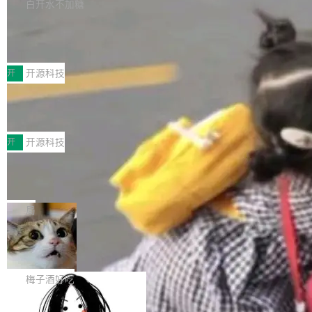
库，并将作为transport接入Mooncake TENT。
白开水不加糖
台 agent...
该通信库针对AI Memory池化场景的数据传输需
CoStrict入选工信部2025人工智能应用
求进行了深度优化，能够实现数据中心内大规模
典型案例
计算节点间多种内存类型的高性能通信。 UCL-
近日，工信部科技司公示《2025人工智能应用典
MPComm将作为一种传输引擎接入Mooncake T
型案例入选名单》，深信服“面向企业研发场景的
开
开源科技
ENT，实现零拷贝传输性能提升30%、非零拷贝
开源 AI 编程平台 CoStrict 应用”凭借卓越的技术
传输性能最高提升5倍。UCL-MPComm底层基
深信服AI算力网关入选工信部人工智能
创新与落地成效成功入选。 全链路私有化部署，
应用典型案例！
于自研UCL-Engine通信引擎，后续腾讯网平将
助力企业AI研发安全落地 当前，越来越多企业已
前不久，工业和信息化部正式发布《2025年人工
持续开源更多基于UCL-Engine的高性能通信组
经开始引入 AI Coding 工具，通过调用公有云模
智能应用典型案例名单》，集中展示人工智能在
开
开源科技
件。 腾讯网平团队在UCL-MPComm中实现了一
型或企业内部部署模型提升研发效率。但随着 AI
各领域的应用成果，覆盖技术底座、行业赋能、
个独立于业务线程的全局通信引擎（Engine），
Coding 从个人辅助工具逐步走向团队级、组织
Jeff Dean 离开 Google：一个时代的结
产品应用、支撑保障、专题等五大方向。深信服
并实...
束，一个实验室的开始
级应用，企业在规模化落地过程中，对安全性、
AI算力网关（AI创新平台）成功入选！ 随着各行
Google 员工编号 20。MapReduce 作者之一。
可控性和代码质量提出了更高要求。 首先是数据
各业的Agent走向规模化建设，算力构成形态逐
Bigtable 作者之一。TensorFlow 的作者之一。
局
安全与合规要求。对于大多数普通研发场景，公
渐丰富，用户关注的重点也在发生变化：不只是
Gemini 的架构师。Google 首席科学家。 Jeff D
有云模型能够满足快速试用和效率提升的需求。
让AI用起来，还要进一步看清混合算力时代下，
🔥 SolonCode v2026.8.4 发布：界面
ean 在 Google 工作了 27 年后，宣布离职。 他
但对于金融、能源、医疗等对数据安全要求较...
字体可调、22 种语言、记忆搜索增强
Token花在哪里、算力是否被充分利用，以及持
不是一个人走。一同离开的还有 Sanjay Ghema
打开终端就能上岗的全中文编码智能体，这一轮
续增长的AI成本该如何优化。 深信服AI算力网关
wat（Google 员工编号 23，Jeff Dean 二十多
把「看得清、用母语、记得住」三件事一次补
梅子酒好吃
正是围绕这些实际问题，从Token治理和成本治
年的编程搭档，MapReduce 和 Bigtable 的共同
齐。 SolonCode 是什么 SolonCode 是杭州无
理两个方面，让用户的每一份算力都看得清、管
作者）、Quoc Le（Google 大脑核心成员，Se
让“代码语义理解”深度释放AI Coding
耳科技研发的企业级终端编码智能体——一位全