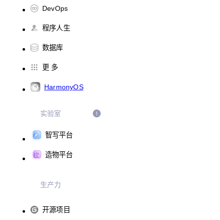
DevOps
程序人生
数据库
更 多
HarmonyOS
实验室
智写平台
造物平台
生产力
开源项目