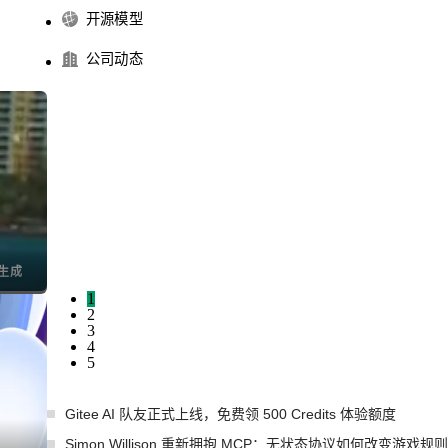
开源模型
公司动态
I生成
1
2
3
4
5
Gitee AI 队友正式上线，免费领 500 Credits 体验额度
Simon Willison 重新拥抱 MCP：无状态协议如何改变游戏规则