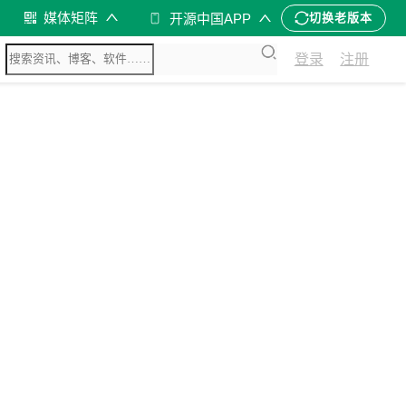
媒体矩阵
开源中国APP
切换老版本
登录
注册