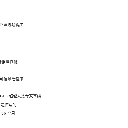
nt 路演现场诞生
提升推理性能
态的可信基础设施
AGI 3 超越人类专家基线
不是你写的
 36 个月