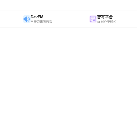
DevFM
智写平台
当天资讯听着看
AI 创作更轻松