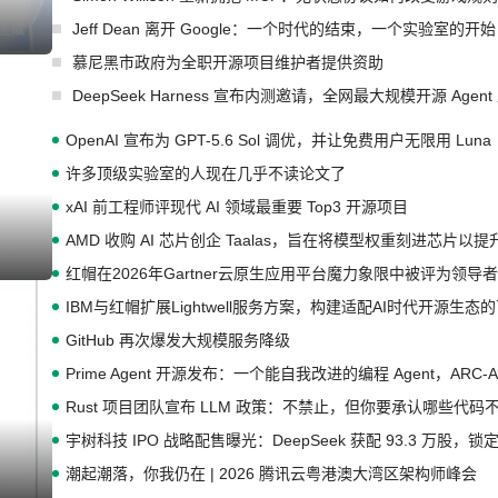
Jeff Dean 离开 Google：一个时代的结束，一个实验室的开始
I生成
慕尼黑市政府为全职开源项目维护者提供资助
DeepSeek Harness 宣布内测邀请，全网最大规模开源 Age
OpenAI 宣布为 GPT-5.6 Sol 调优，并让免费用户无限用 Luna
许多顶级实验室的人现在几乎不读论文了
xAI 前工程师评现代 AI 领域最重要 Top3 开源项目
AMD 收购 AI 芯片创企 Taalas，旨在将模型权重刻进芯片以
I生成
红帽在2026年Gartner云原生应用平台魔力象限中被评为领导者
IBM与红帽扩展Lightwell服务方案，构建适配AI时代开源生
GitHub 再次爆发大规模服务降级
Prime Agent 开源发布：一个能自我改进的编程 Agent，ARC-
Rust 项目团队宣布 LLM 政策：不禁止，但你要承认哪些代码
宇树科技 IPO 战略配售曝光：DeepSeek 获配 93.3 万股，锁定
潮起潮落，你我仍在 | 2026 腾讯云粤港澳大湾区架构师峰会
I生成