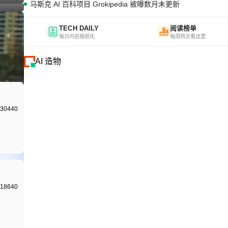
I生成
马斯克 AI 百科项目 Grokipedia 被曝数月未更新
TECH DAILY
阅读榜单
每日内容报纸化
每周热文看这里
AI 造物
I生成
I生成