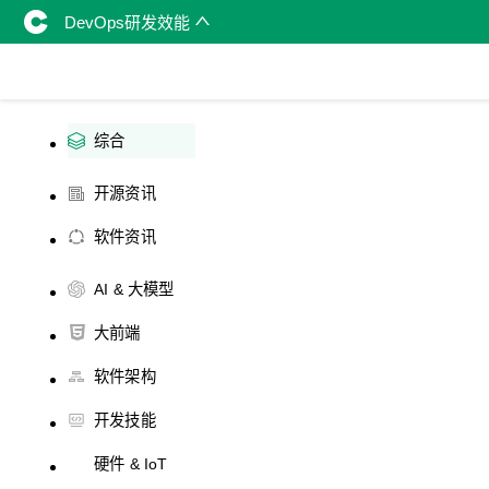
DevOps研发效能
综合
开源资讯
软件资讯
AI & 大模型
大前端
软件架构
开发技能
硬件 & IoT