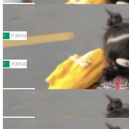
V ...
注意这是 OpenCode 一家的消耗。 OpenCode
作系统的第十八个主要版本。 自 NetBSD 10.1
白开水不加糖
是 Anomaly 出品的 AI 编程工具，套餐 10 美元/
以来的变化 更新亮点： 新增对 RISC-V 处理器
月。用户交了 10 美元，就能用 DeepSeek Flas
2026 ChinaJoy鸿蒙游戏增长臻享会举
架构的支持。NetBSD 11.0 是首个支持 64 位 R
办，鲸鸿动能系统呈现游戏行业解决方
h 随便写代码，按网友说法：「怎么使劲用也用
ISC-V 平台的稳定版本，涵盖一系列基于 StarFi
8月1日，2026 ChinaJoy期间，鸿蒙游戏增长臻
案
不完。」5T 来自免费额度，3T 来自 Go...
ve JH71XX 的设备，例如 VisionFive 2、PINE
享会在上海举办。鸿蒙生态的全场景智慧营销平
开
开源科技
64 STAR64，以及 QEMU。 增强了对 POSIX.1
台鲸鸿动能协同华为游戏中心，面向游戏行业开
-2024 和 C23 编程接口标准的兼容性。 compat
技嘉X3D系列再添新成员 B850 AORU
发者及生态伙伴，系统呈现了平台在游戏领域的
S ELITE X3D主板强化性能体验
_linux(8) 增强了对 Linux 系统调用的支持，包
完整能力版图——从IAP高价值用户的全周期经
面向AMD Ryzen X3D处理器玩家，技嘉X3D系
括 epoll（围绕 kqueue 实现）、POSIX 消息队
营、到IAA游戏的“买变一体”正循环、再到联运与
列主板阵容迎来新成员——B850 AORUS ELITE
开
开源科技
列、...
广告协同的全链路经营闭环，以及面向全球市场
X3D。作为面向主流高性能平台打造的全新主板
的出海增长布局。 华为终端云业务商业化销售负
Zadig v5.0 发布：AI 发布专员与 AI 审
产品，B850 AORUS ELITE X3D延续技嘉在X3
查专员上线
责人在开场致辞中表示，游戏开发者的核心诉求
D平台优化上的技术积累，旨在为游戏玩家带来
我们团队这几天最大的卡点不是 AI 写得不够
已不再是“多一个投放渠道”，而是一套能够持续
更稳定、更高效的装机选择。 B850 AORUS ELI
好，是 AI 写得太好了。 好到审查排期从两天的
白开水不加糖
驱动增长的体系。截至目前，搭载HarmonyOS
TE X3D基于AMD AM5平台打造，支持AMD Ry
活儿拖成了五天。PR 一堆起来没人敢合，发布
6的终端设备已突破7000万台，注册开发者数量
zen 9000/8000/7000系列处理器，并针对X3D
Dgraph v25.4.0 发布，具有图形后端的
窗口推了又推。好到合进 main 分支的代码，我
已突破 1100 万。随着鸿蒙生态汇聚越来越多的
原生 GraphQL 数据库
处理器特性进行平台级优化。其搭载X3D鸡血模
们自己都没看完。 这事不是个例。GitLab 调研
Dgraph 是一个水平可扩展的分布式 GraphQL
高质量游戏...
式2.0，可根据不同使用场景释放处理器潜力，
过 1528 名开发者，85% 说 AI 把瓶颈从写代码
数据库，有一个图形后端。作为一个原生的 Gra
白开水不加糖
帮助玩家在游戏与高负载应用中获得更充分的性
转移到了审代码。 写代码有人替你干了。但审代
phQL 数据库，它严格控制数据在磁盘上的排列