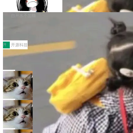
支持 UPDATE、MERGE INTO 与 Iceb
维基百科的替代方案。Lawfare 调查发现，无论
erceptor…五六步之后才能看到第一行翻译文
Apache Doris 4.1 要补齐的，正是缺失的那一
erg V3
热门页面还是低关注度页面，均未出现近期更
本。 Solon 换了个方式。整个 i18n 模块围绕三
半。在已有查询能力的基础上，Doris 进一步支
白开水不加糖
新，相关问题并非局限于特定领域，而是在不同
个解析器、一个注解、一个工具类展开——没有
持了 UPDATE、DELETE、MERGE INTO 等数
主题和访问量页面中普遍存在。 调查人员最初认
XML、没有拦截器注册、没有样板配置。 资源
Testin XAgent：CIO智能测试落地指南
据修改操作、完整的表结构管理与分区演进，以
为，Grokipedia可能只是限...
文件的约定 把文件放到 resources/i18n/ 下： r
及 rewrite_data_files、expire_snapshots 等日
7月30日，TiD2026质量竞争力大会在北京中关
esources/i18n/messages.properties ...
常维护操作，并完整支持 Iceberg V3 格式。
村国家自主创新示范区会议中心开幕。本届大会
开
开源科技
由中关村智联软件服务业质量创新联盟主办，以
让非法状态不可表示：一篇关于 ADT
“智构可信·质创未来——AI原生时代的质量新范
的帖子在 Reddit 火了
式”为主题，直面AI从实验室走向规模化产业落地
有一种东西，一旦用过就回不去了。Alex Fedos
的核心质量命题。会上，《2026智能研发生产力
eev 管它叫"软件设计的基石"。 他说的东西不新
局
工具选型手册》发布，Testin云测的Testin XAge
鲜——代数数据类型（ADT），尤其是和类型
Cloudflare 开源内部企业 AI 平台 Clou
nt智能测试系统入选AI测试领域代表产品。对CI
（sum type）。但他说清楚了一件事：这不是类
dflare OS
O而言，这提示了一个转变：AI测试正在从效率
型系统的学术体操，是日常编码的思维方式。 文
Cloudflare 发布了一个开源项目 Cloudflare O
工具升级为企业的质量基础设施。 CIO面对的新
章从一个简单的例子切入。一个网站的深色主题
S。如果你只看官方博客，你会觉得这是又一
局
现实 过去两年，CIO们的焦虑清单上多了两项：
设置，如果用布尔值 + 可空字段来表示——bool
个"AI 知识库 + 聊天机器人"——每个大厂都在
一是如何让大模型和智能体应用安全地从PoC走
Deno 团队开源 Celld，可自托管的分
ean 表示是否可切换，nullable 的默认模式、浅
做，没什么新鲜的。 但 Kenton Varda 在 Twitte
向生产，二是如何让测试团队跟得上AI应用...
布式 Durable Objects
色方案、深色方案——会产生大量无意义的组
r 上把事情说清楚了： 今天我们发布了 Cloudfla
Ryan Dahl 领导的 Deno 团队推出了最新开源项
合。方案缺了、配置冲突了、全 null 了。要知道
re OS，一个带连接器的聊天机器人，跟其他所
目 Celld，一个能在自己机器上运行 Cloudflare
局