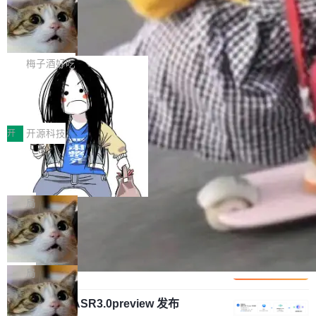
安全与合规要求。对于大多数普通研发场景，公
渐丰富，用户关注的重点也在发生变化：不只是
Gemini 的架构师。Google 首席科学家。 Jeff D
有云模型能够满足快速试用和效率提升的需求。
让AI用起来，还要进一步看清混合算力时代下，
🔥 SolonCode v2026.8.4 发布：界面
ean 在 Google 工作了 27 年后，宣布离职。 他
但对于金融、能源、医疗等对数据安全要求较...
字体可调、22 种语言、记忆搜索增强
Token花在哪里、算力是否被充分利用，以及持
不是一个人走。一同离开的还有 Sanjay Ghema
打开终端就能上岗的全中文编码智能体，这一轮
续增长的AI成本该如何优化。 深信服AI算力网关
wat（Google 员工编号 23，Jeff Dean 二十多
把「看得清、用母语、记得住」三件事一次补
梅子酒好吃
正是围绕这些实际问题，从Token治理和成本治
年的编程搭档，MapReduce 和 Bigtable 的共同
齐。 SolonCode 是什么 SolonCode 是杭州无
理两个方面，让用户的每一份算力都看得清、管
作者）、Quoc Le（Google 大脑核心成员，Se
让“代码语义理解”深度释放AI Coding
耳科技研发的企业级终端编码智能体——一位全
得住、用得稳、省得下、更安全！ 一、从现在开
价值潜能：华为云码道（CodeArts）
q2Seq 和 DocAI 的共同发明人）以及 Oriol Vin
中文驱动的数字员工，自主理解需求、规划步
一、代码仓深度理解技术的作用与价值 在软件工
始，Token使用一目...
代码仓技术解析
yals（Gemini 联合负责人，AlphaSta...
骤、编写代码。不挑模型、不挑平台，curl 一行
程实践中，代码仓是企业核心知识资产的主要载
开
开源科技
装完即用。 开源地址：Gitee · GitCode · GitHu
体。企业级代码仓库通常包含数十万乃至数百万
b 安装 支持 Java 8+（8~26）、macOS / Linu
一条“删库”命令跑 17 小时，算法工程
个文件，其规模远超单次模型调用可承载的上下
师删光 89TB 数据只为干私活
x / Windows / Harmony PC。 # macOS / Linu
文窗口。随着项目规模的持续扩张与代码历史的
最高人民检察院8月4日公布了一起案件：北京一
x / Harmony PC curl -fsSL https://solon.noea
不断累积，代码仓中的模块关系、接口契约、业
名90后算法工程师王某，为了给自己接的私活腾
局
r.org/solon...
务逻辑等关键信息往往分散于数十乃至数百个文
服务器空间，删光了公司AI游戏部门的全部核心
件之中，形成高度复杂的知识关联网络。传统的
Cloudflare 分享推理优化实践：KV ca
数据。 王某2024年1月入职东城区某科技公司AI
che 量化 + 权重压缩，吞吐量提升 4
代码检索手段（如关键词匹配、目录遍历）仅能
短剧部门，有互联网大厂背景。在公司内部架构
Kimi 和 GLM 是当前最强的大模型系列之一，但
1%，成本降 30%
在语法层面完成文本定位，难以触及代码的语义
调整期间，部门三次通知全员将数据从A集群迁
它们有一个共同的问题：太吃显存了。月之暗面
局
内涵与结构关联，导致开发者使用代码智能体在
移到B集群，王某都回复了"收到"。 他没有迁移
的 Kimi K 系列和智谱的 GLM 都是长上下文、M
理解大规模代码仓时面临显著"代码仓理解"瓶
数据。2024年9月3日下午4点，他使用此前登录
腾讯混元 Hy ASR3.0preview 发布
oE 架构的大模型，好用到让人上瘾，但 GPU 显