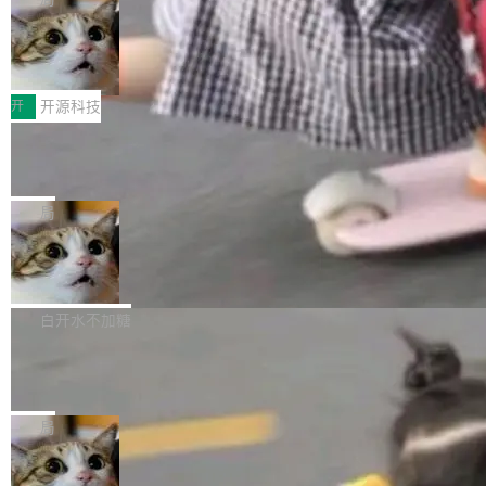
哪些组合有效，作者说，你得靠"文档、校验、或
有科技公司做的一样。只不过，实际上它不一
Workers 和 Durable Objects 的守护进程。 设
者部落知识"。 换个写法。Rust 的 enum，两个
样。这是 Sandstorm.io 的重制版，我十年前的
鲁大师7月新机性能/流畅/AI榜：vivo夺
计思路很直接：每个对象是一个独立的 SQLite
变体：Switchable...
性能、流畅双第一，三星Galaxy Z系列
那个创业公司。不同的是，这次它构建在 Cloudf
数据库，按名称寻址，复制到你自己的 S3 兼容
2026年7月的手机市场，由于存储等硬件成本暴
新折叠缺席
lare Workers 上——我花了九年时间搭建的平台
存储库里。节点之间只通过这个存储库协调——
增，手机厂商的日子也不好过啊，新机速度明显
开
开源科技
——并且深度集成了 AI。这基本上是我十年秘密
没有控制平面，没有共识协议。每个对象自带一
放缓，因此硝烟味淡了许多。新机参数规格除开
计划的顶峰。 十年前，Ken...
个小型数据库，应用天然按分片构建，单个数据
Zed 推出 DeltaDB，一个记录 commit
高价的三星折叠（三星Galaxy Z Fold8 Ultra / Z
之间所有操作的版本控制系统
库的竞争和爆炸半径问题在设计层面就被消除
Fold8 / Z Flip8）外，其余要么是中低端机器，
Zed 编辑器团队发布了新项目——DeltaDB，一
了。 闲置的 cell 会休眠到几乎不占资源。当 cel
例如iQOO Z11i、REDMI Note 17、REDMI No
个在 git commit 之间记录每一次编辑操作的版
局
l 迁移或唤醒时，新宿主从 S3 恢复 SQLite 数据
te 17 Pro、OPPO K15，要么是vivo X300 E这
本控制系统。目前处于 Early Access 阶段。 De
库继续执行。存储库是持久化的唯一真相...
样的次旗舰。 Galaxy Z Fold8 Ultra / Z Fold8 /
SpaceXAI 单季资本开支达 183 亿美元
ltaDB 的核心思路直接写在 landing page 最显
Z Flip8三款折叠屏新机均在7月22日发布，且全
眼的位置：「Software is made between com
根据风险投资人Tomer Tunguz 博客（VC 分
部搭载骁龙8 Elite Gen5 for Galaxy，它们本该
mits」——软件是在 commit 之间写出来的。git
析）披露的最新分析与第二季度业绩报告，Spac
白开水不加糖
是7月性...
只记录了你提交的最终状态，但真正的工作过程
eXAI在上个季度的总资本支出飙升至183.7亿美
——打字、删改、试错、agent 对话——都在 co
Meta 发布终端编程 Agent“Muse Cod
元。其中，绝大部分资金被直接用于 AI 领域，
e” 和 Muse Spark 1.2 模型
mmit 之间的空隙里丢失了。 DeltaDB 要做的就
金额高达158.3亿美元，这一单项投入已经逼近
Meta 今天发布了两款 AI 产品：Muse Code，
是把这段空隙补上。 回退到任何一次编辑：Delt
微软同期总资本开支的四成。 与亚马逊、Alpha
一个在终端里运行的编程 agent；Muse Spark
局
aDB 捕获 commit 之间的每一次操作，...
bet、微软以及 Meta 等传统科技巨头相比，Spa
1.2，驱动这个 agent 的新模型。一句话概括：
ceXAI的资金消耗速度尤为引人瞩目。然而，支
美团开源 LoHoSearch，用知识图谱校
你可以用 curl -fsSL https://dev.meta.ai/install.