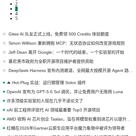
2
3
4
5
Gitee AI 队友正式上线，免费领 500 Credits 体验额度
Simon Willison 重新拥抱 MCP：无状态协议如何改变游戏规则
Jeff Dean 离开 Google：一个时代的结束，一个实验室的开始
慕尼黑市政府为全职开源项目维护者提供资助
DeepSeek Harness 宣布内测邀请，全网最大规模开源 Agent 路演现场诞生
🔥 Hot-Plug 实战：运行期管理 Solon 插件
OpenAI 宣布为 GPT-5.6 Sol 调优，并让免费用户无限用 Luna
许多顶级实验室的人现在几乎不读论文了
xAI 前工程师评现代 AI 领域最重要 Top3 开源项目
AMD 收购 AI 芯片创企 Taalas，旨在将模型权重刻进芯片以提升推理性能
红帽在2026年Gartner云原生应用平台魔力象限中被评为领导者