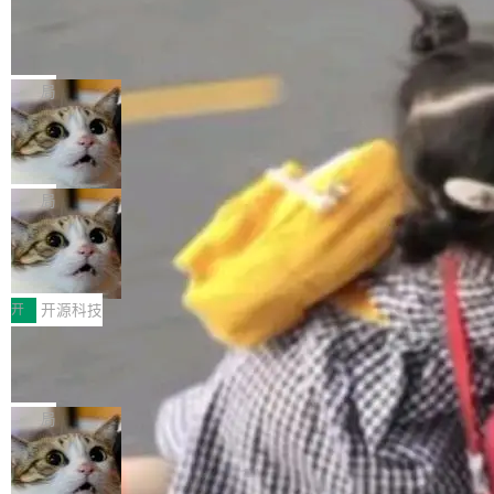
工资的是慕尼黑市政府。 libexpat 是一个 C99
<ul> <li>现在建议列表会显示更多结果，方便用
编写的流式 XML 解析器，MIT 许可证。和 libx
Cloudflare Computer 开源：你的 Age
户查找历史记录和切换到已打开的标签页。（<a
nt 需要一台电脑，而不是一个容器
ml2 一样，它是世界上使用最广泛的 XML 解析
href="https://bugzilla.mozilla.org/show_bug.c
Cloudflare 开源了名为 @cloudflare/computer
库之一。你的操作系统、浏览器、无数的基础设
gi?id=2019042">Bug&nbsp;2019042</a>）</l
的 npm 包。项目的核心论点是：容器不适合 Ag
局
施软件，很可能都在用它。而过去十年，维护它
i> <li>现在，助手可以直接使用 Exa 的网络搜索
ent 计算。真正适合的，是 Isolate。 Cloudflare
的人一直在用业余...
结果回答问题，而无需将问题转交给搜索引擎。
OpenAI 公开邮件和聊天记录回应苹果
工程师在这件事上没什么可谦虚的——他们用 W
诉讼，称“Apple is getting this wron
（<a href="https://bugzilla.mozilla.org/show_
orkers 跑了十年 Isolate。用 CEO Matthew Pri
上个月，苹果一纸诉状把 OpenAI 告上法庭，指
g”
bug.cgi?id=204...
nce 的话说：「我们一生都在用 Isolate 运行代
控其挖角苹果前员工并窃取商业秘密。苹果的诉
局
码，而 AI Agent 不需要容器，它们需要的是 Iso
状把 OpenAI 描述成一个系统性地从前东家挖
late。」 容器为什么不合适 容器的问题在于启动
HUAWEI MatePad Edge上架WorkBu
人、套取机密信息的对手。 OpenAI 没发律师
ddy鸿蒙PC版，说话就能干活的AI办公
和销毁都太重了。一个 Agent 要执行的任务可能
函，也没选择庭外沉默。它在官网贴了一篇博
全能AI工作台WorkBuddy鸿蒙PC版上架HUAWE
搭子
只需要几毫秒的 CPU 时间，但容器从冷启动到
文，标题只有六个字：Apple is getting this wro
I MatePad Edge应用市场，直接下载即可使
开
开源科技
就绪要花数秒。如果未来有十...
ng。 然后，它把邮件往来和 iMessage 聊天记
用，与鸿蒙电脑上的体验一致。值得一提的是，
录全贴了出来。 他发错人了 苹果外部律师 Gabr
FFmpeg 9.0 发布：代号“Lei”，以此纪
这是目前市面上唯一支持平板接入WorkBuddy P
念中国开发者雷霄骅
iel Gross 来自 Weil 律所，2 月 23 日下午 5:53
C版的产品，搭载“人机双写”重磅功能——你写
全球知名开源多媒体框架 FFmpeg 今天正式发
给 OpenAI 总法律顾问 Che Chang 发了封邮
你的，AI写AI的，同屏协作互不干扰。一句话让
布了 9.0 版本。这个版本除了带来新一代音视频
局
件，附了一封长信，要求 OpenAI 配合调查前苹
AI帮你干活，现在开启全新体验！ 温馨提示：
处理能力和硬件加速支持之外，还有一个特殊之
果员工带走机密信...
体验WorkBuddy鸿蒙PC版前，请将 HUAWEI M
亚马逊成本失控：AI 写代码烧掉 1215
处：FFmpeg 9.0 的代号是“Lei”。 这个名字，
万元，超预算 860%
atePad Edge 升级至 HarmonyOS 6.1.0.135S