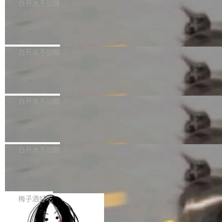
可以用来分析、提炼、审阅、建议，但不能用来
有限公司披露IPO发行价格及战略配售结果，杭
白开水不加糖
创作。 具体来说，LLM 生成的代码可以提交，
州深度求索人工智能基础技术研究有限公司（De
Docker 29.7.2 发布
但必须满足五个条件：预先安排、非关键、高质
epSeek）获配93.3399万股，按150.8元/股发行
量、充分测试、充分审查，并且必须披露。LLM
价格计算，认购金额约1.41亿元，股份锁定期为
Docker 29.7.2 现已发布，具体更新内容如下：
不得生成涉及安全性的关键变更，除非作者本身
36个月。 公告显示，本次宇树科技战略配售对
Bug fixes and enhancements 修复多次传递同
白开水不加糖
就是领域专家。即使如此，政策也"强烈不建
象主要包括长期投资机构、与公司业务具有战略
一环境变量时，docker service create和docker
议"这么做。 对于不披露的情况，审核者可以直
合作关系或长期合作愿景的大型企业、科创板保
Apache Fluss 毕业成为顶级项目
service update会发生 panic 的问题。docker/cl
接关闭 PR，无需解释。 政策作者 Jynn Ne...
荐人跟投子公司，以及公司高级管理人员和核心
i#7145 修复了 Docker Engine 29.7.0 中引入的
今年 7 月，Apache Fluss 的毕业提案在 Apach
员工参与设立的专项资产管理计划。其中，Dee
一个回归问题，该问题导致拉取镜像时会拒绝包
e 孵化器项目管理委员会（IPMC）投票中获得
白开水不加糖
pSeek作为与宇树科技具备战略合作关系的企
含绝对 hardlink 目标的镜像（此类镜像由某些镜
全票通过，随后获 Apache 软件基金会董事会批
业，获配股份数量占本次发行数量的2.31%。 除
像构建工具生成）。moby/moby#53305 修复了
马斯克 AI 百科项目 Grokipedia 被曝数
准。今天，Apache 软件基金会正式宣布 Apach
DeepSeek外，腾讯旗下上海启善投资有限公司
月未更新
Docker Engine 29.7.0 中引入的一个回归问
e Fluss 孵化毕业，成为 Apache 顶级项目（TL
埃隆·马斯克推出的AI百科项目 Grokipedia 被曝
获配9...
题，该问题可能导致在旧版 Linux 内核...
P）！这一里程碑不仅标志着 Fluss 迈入新的发
长期停止内容更新，未能实现其作为“AI版维基百
白开水不加糖
展阶段，也将进一步推动流式存储、实时湖仓与
科”替代品的目标。 据 Lawfare 最新调查，自今
AI 数据基础加速融合，为实时数据基础设施的发
Solon I18n：三种解析器，零样板代码
年4月以来，Grokipedia 页面更新功能基本停
展开启新的篇章。
滞，过去三个月内没有任何条目完成更新，用户
如果你在 Spring Boot 里做过国际化，流程大概
提交的编辑请求也长期处于待处理状态。 Groki
是这样的：配 MessageSource 的 Bean、写 R
梅子酒好吃
pedia 于去年底上线，定位为由人工智能生成内
eloadableResourceBundleMessageSource、
容的百科平台，被马斯克视为传统众包百科网站
Apache Doris 4.1 全面增强 Iceberg：
声明 LocaleResolver、注册 LocaleChangeInt