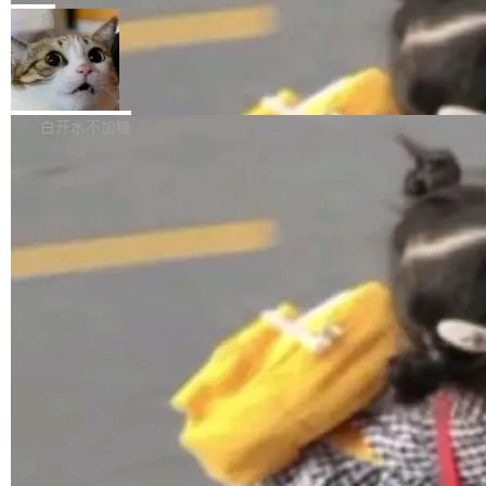
张CT影像上完成像素级精细分割，让系统"...
新功能 macOS：在 Connect/Share 按钮中添加
ube 视频，标题是"SwiftUI 七年后：一个平庸的
局
通过 AirDop 共享书籍的功能 Content server：
故事"。视频核心观点很简单：SwiftUI 发布七年
支持可向服务器后端添加新端点的插件 Edit boo
DBeaver 26.1.4 发布
了，仍然像一个永久公测版。 Manshin 从数据
k：Compress images：添加将 GIF 图像转换为
流、布局系统、API 稳定性、性能、跨平台五个
DBeaver 是一个免费开源的通用数据库工具，适
JPEG/WebP 的选项 ToC Editor：添加一个按
维度逐一批判了 SwiftUI。最让人印象深刻的一
用于开发人员和数据库管理员。DBeaver 26.1.4
白开水不加糖
钮，用于对目录中的条目进...
个论据是：苹果官方的 SwiftUI 教程项目 Land
现已发布，具体更新内容包括： AI 助手： <ul st
marks，用最新 Xcode 在最新 macOS 上构建
yle="margin-left:0; margin-right:0"> <li><span
运行，出来的效果是坏的——侧边栏按钮大小不
style="color:#000000">现在可以通过键盘访问
加载更多
一，界面错位。他说这个问题"两年前就发现了，
AI 聊天功能（添加了一些快捷键）</span></li>
至今没变"。 数据流方面，Manshin 指出 SwiftU
<li><span style="color:#000000">新增了始终
I 的属性包装器演进史...
在新 SQL 控制台中打开 AI 生成的脚本的功能</
span></li> <li><span style="color:#000000...