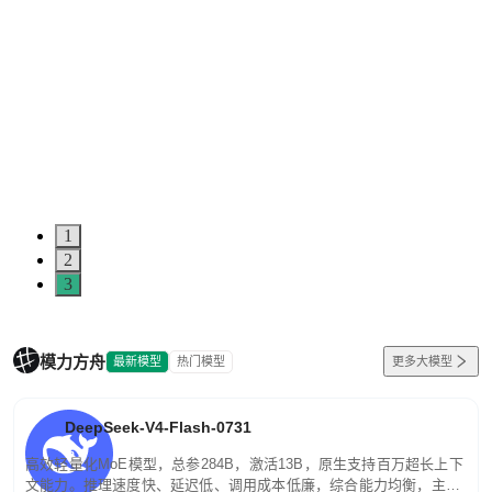
1
2
3
模力方舟
最新模型
热门模型
更多大模型
DeepSeek-V4-Flash-0731
高效轻量化MoE模型，总参284B，激活13B，原生支持百万超长上下
文能力。推理速度快、延迟低、调用成本低廉，综合能力均衡，主打