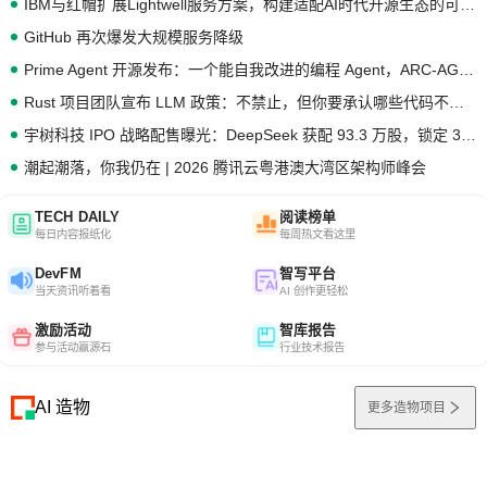
IBM与红帽扩展Lightwell服务方案，构建适配AI时代开源生态的可信基础设施
GitHub 再次爆发大规模服务降级
Prime Agent 开源发布：一个能自我改进的编程 Agent，ARC-AGI 3 超越人类专家基线
Rust 项目团队宣布 LLM 政策：不禁止，但你要承认哪些代码不是你写的
宇树科技 IPO 战略配售曝光：DeepSeek 获配 93.3 万股，锁定 36 个月
潮起潮落，你我仍在 | 2026 腾讯云粤港澳大湾区架构师峰会
TECH DAILY
阅读榜单
每日内容报纸化
每周热文看这里
DevFM
智写平台
当天资讯听着看
AI 创作更轻松
激励活动
智库报告
参与活动赢源石
行业技术报告
AI 造物
更多造物项目