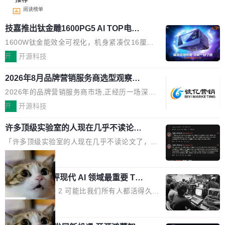
阅读榜单
技嘉推出钛金雕1600PG5 AI TOP电
源：为发烧级主机与本地AI算力打造旗
1600W钛金能效全可视化，机身紧凑仅16厘米
舰供电方案
继2026台北电脑展首度亮相后，技嘉科技近日正
开
开源科技
式发布钛金雕1600PG5 AI TOP电源。这款高端
2026年8月品牌营销服务商选型观察：
电源专为发烧级DIY主机与本地AI算力平台打
从流量思维到品牌资产思维的范式转移
造，整机长度仅16厘米，提供1600W额定功率
2026年的品牌营销服务商市场,正经历一场深刻
与80PLUS钛金能效；支持ATX 3.1与PCIe 5.1
的价值重构。全球全案品牌代理机构市场从2025
开
开源科技
规范，结合服务器级元件、完善供电线材与内置
年的83.1亿美元增长至2026年的86.6亿美元,年
实时LCD监控屏，可充分满足当下高阶PC主机
许多顶级实验室的人现在几乎不读论文
复合增长率达5.44%,预计2032年将突破120亿美
了
的严苛使用需求。 澎湃功率，紧凑机身 钛金雕1
元。数字广告与公共关系相关服务市场更是从20
「许多顶级实验室的人现在几乎不读论文了，而
600PG5 AI TOP具备强悍输出功率，同时实现
25年的8463亿美元扩张至2026年的8763亿美
且他们认为 ICLR/ICML/NeurIPS 充斥着大量过
局
机身尺寸大幅精简。整机长度仅16厘米，属于同
元。数字的背后是一个清晰的事实——品牌对专
度宣传和欺诈。」 OpenAI 研究员 Keller Jorda
功率段机身尺寸十分紧凑的1600W电源产品。小
业化营销服务的需求从未如此迫切。 但市场扩容
xAI 前工程师评现代 AI 领域最重要 Top
n 这条推文引发了广泛讨论。他不是在说风凉
巧机身有效提升市面主流标准A...
3 开源项目
的同时,服务商的竞争逻辑正在改变。2026年Top
话，他是说出了一个圈内人尽皆知但很少公开捅
Flash Attention 2 可能比我们所有人都活得久。
Agency年度合辑的观察指出,“产品”这个离消费
破的事实。 Jordan 随后补充了一句软化声明：
这句话不是来自某个技术博客，而是出自 Hieu
局
者最近的载体,在整个品牌营销层面的权重显著变
「我不认为这些会议上大部分论文都在过度宣传
Pham 的一条推文。Hieu Pham 是谁？他是 xAI
高了。全域营销服务商的竞争正在从规模转向深