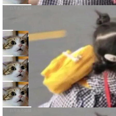
来自中国开发者雷霄骅（Lei Xiaohua）。 对于
外媒近日曝光了亚马逊的多份内部报告显示，AI
P9 patch03及以上版本。 *升级路径：设置 > 搜
很多中国音视频开发者而言，这个名字并不陌
导致公司在多个项目上超支。《金融时报》报道
白开水不加糖
索“软件更新” > 检查更新，即可搜索新版本，下
生。十年前，他通过大量中文技术文章、源码分
称，仅一个项目的成本超支就高达 180 万美元
载安装完成升级即可。 没有...
析和开源示例，让一代开发者第一次真正理解 F
Hugging Face CEO 发声：中国正在开
（约合人民币 1215 万元）。 具体来说，一名工
源模型上碾压我们
Fmpeg，也成为很多人进入音视频开发领域的
程师借助 Anthropic 旗下 Claude Sonnet 模型
"他们正在开源模型上碾压我们。" Hugging Fac
“启蒙老师”。 而今年，恰好是雷霄骅离世十周
编写程序，目标是完成电商平台作者信息与商品
e CEO Clément Delangue 在 CNBC 的采访里
局
年。FFmpeg 社区最终选择用一个大版本的名
列表的数据匹配 —— 一项常规的数据处理任
没有拐弯抹角。他说中国正在赢得 AI 竞赛，而
字，留下了这份纪念。 雷霄骅曾是中国传媒大学
务，最终却产生了 180 万美元的账单，实际支出
当 AI agent 把源码变成了最好的扩展系
且按目前的速度，中国 AI 工具预计在今年底或
数字电视技术方向的博士生，长期从事视频、音
统，开发者工具必须开源
超出原定预算 860%。 更令人意外的是，该项目
2027 年就能追上美国前沿实验室的水平。 Dela
五年前，David Crawshaw 问过很多软件工程师
频技...
最终并未成功落地，而高额算力消耗持续运行长
ngue 把原因归结为一件事：开放协作。中国的
一个问题：你写过什么给自己用的程序？答案几
局
达 5 个月，公司直到财务对账时才察觉异常。这
AI 开发者在一个共享和协作的生态里加速迭代，
乎都是没有。工程师们整天用别人写的程序写程
意味着一个无人看管的 AI 程序，在近半年时间
而美国模型厂商在"闭门造车"。他的原话是 "buil
DeepSeek Harness 宣布内测邀请，全
序给别人用。偶尔有人自己写个博客系统、智能
里日夜不停地"烧钱"。 复盘显示，...
网最大规模开源 Agent 路演现场诞生
ding in silos"——各自为战，互不通气。 这个判
家居控制、家庭实验室，都算稀奇事。 Crawsh
一条内测招募帖，发出去的时候大概没人想到它
断从他嘴里说出来分量不同。Hugging Face 是
aw 是 Shelley 的作者，一个开源 AI coding age
会变成一场开源 Agent 生态的路演。 8月1日，
局
全球最大的开源 AI 平台，上面跑着上百万个模
nt。他最近在博客上写了一篇文章，核心论点很
DeepSeek Harness 团队负责人崔添翼（tiany
型。谁在开源赛道上领先，...
简单：开发者工具必须开源。 理由不是传统的自
商汤 SenseNova U1.5-Lite-Preview
i）在 X 上发帖： 「如果你是 Agent Harness 相
开源
由软件情怀，而是一个跟 AI agent 直接相关的
关开源项目的开发者，希望参加 DeepSeek Har
商汤科技宣布面向社区开源轻量级统一多模态模
技术判断。 两行 prompt 就能个性化任何软件 C
ness 的内测，可以回复或私信联系我。请附上
型的预览版本 SenseNova U1.5-Lite-Preview。
白开水不加糖
rawshaw 给出了两个 prompt。 第一个： "下载
GitHub id 以及开源代表作。」 DeepSeek 曾在
公告称，SenseNova U1.5-Lite-Preview并非简