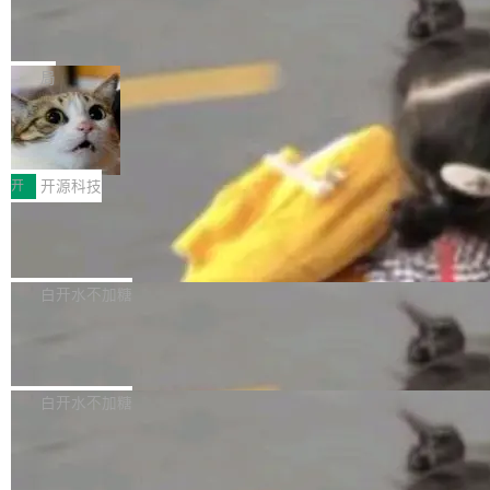
能表现。 在核心规格方面，B850 AO...
码、把关发版这两道关，还得靠人肉扛。 V5.0
竹知了：一个零依赖的单文件 HTML，
方式，以优化查询性能和吞吐量，减少集群中的
把儿时竹蝉玩具搬进浏览器
想让 AI 一起盯。
磁盘寻道和网络调用。 Dgraph v25.4.0 现已发
竹知了（zhuzhiliao）是那种小时候路边摊上几
布，具体更新内容包括： feat(zero)：Zero 现
块钱的玩意儿——一根小竹签，一个竹筒，一头
局
支持 --security superflag（token=...;whitelist
系着涂了松香的线。甩起来，竹膜震动，发出“哇
=...），与 Alpha 版本的格式一致，并据此对其
30倍效率升级：解锁医学影像数据要素
——哇”的蝉鸣声。实物越来越难找了，有开发者
价值化的真实路径
管理 HTTP 端点进行授权。 <blockquote> <p>
把它做成了 Web 玩具，放在 zhuzhiliao.imsai.c
完成一例腹部CT影像标注，张医生过去需要约1
<span><strong>警告：</strong>&nbsp;Zero
c 上，并在 GitHub 开源。 玩法很简单：按住屏
20个小时。他必须在数百张连续影像上，一笔一
开
开源科技
的 admin ...
幕画圈，或者直接甩手机。页面会实时显示转速
笔勾画边界，一层一层识别肌肉组织。如今，使
（圈/秒），声音来自真实竹知了录音的 1.72 秒
Apache Dubbo-go v3.3.2 正式发布
用东软飞标医学影像标注平台，同样的工作缩短
采样，无缝循环。音频解码失败时，还有一套合
至4小时，效率提升30倍。 这组数字背后，改变
这个版本面向生产环境，重心在内核稳定性。我
成兜底——锯齿波振荡器模拟脉冲，并联带通共
的不只是速度，而是把医学影像转化为AI能力的
们彻底收敛了旧配置体系，扩展了 Triple 协议与
白开水不加糖
振峰模拟竹膜和筒腔共鸣。 技术细节上，物理引
路径真正打通了。 大型医院积累的影像数据规模
泛化调用能力，加强了应用级元数据和服务治
擎是绳系质点模型：重力、弹性绳（只拉不
庞大，但不能直接用于训练模型。器官、病灶和
Calibre 9.12 发布，功能强大的开源电
理，同时集中修了并发安全、资源泄漏和热路径
推）、空气阻力，1/240 秒定步长积...
子书工具
组织边界，必须由专业医生逐层识别、标记和校
性能问题。
Calibre 开源项目是 Calibre 官方出的电子书管
正，才能成为机器能理解的高质量数据。医学影
理工具。它可以查看，转换，编辑和分类所有主
白开水不加糖
像AI落地最昂贵的环节，不是算法，是专业医生
流格式的电子书。Calibre 是个跨平台软件，可
的时间。 张医生是某三甲医院放射科副主任医
SwiftUI 问世七年了，为什么开发者还
以在 Linux、Windows 和 macOS 上运行。 Cal
师，牵头一项腹部肌肉影像课题。他需要在数百
在骂它？
ibre 9.12 现已正式发布，此次更新内容如下：
Yakov Manshin 发了一期长达 40 分钟的 YouT