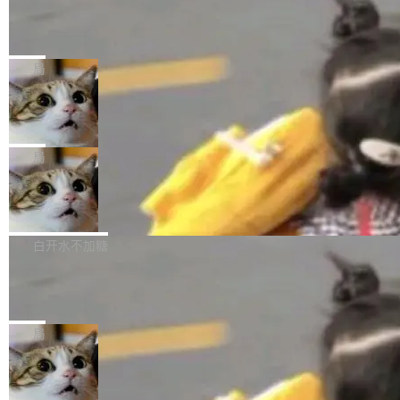
某个软件的源码，在本地构建。修改 agent ...
官方招聘信息中写过一条简洁有力的公式：Mod
Ubuntu 将核心系统包从 deb 转成了 s
单的模型规模升级，而是基于 SenseNova U1
nap
el + Harness = Agent。模型负责理解和推理，
的一次系统性迭代，不仅在同一架构中贯通视觉
Ubuntu 正在把又一个核心系统包从 deb 转为 s
Harness 负责把能力落到真实环境中——调用工
理解、推理、生成与编辑，还仅以 8B-MoT 的轻
nap。这次是 hwctl——一个用来检查 Ubuntu
局
具、读写文件、管理上下文、处理错误、完成闭
量大小，将能力推进到4K、更精细的真实质感、
硬件认证状态的命令行工具。 Canonical 工程师
环。崔添翼招人的标...
更复杂的视觉控制和可持续迭代编辑。 相比 U
Dario Amodei 担心新人来 Anthropic
Alan Griffiths 在邮件列表中说得很直白：「hwc
只为金钱，不为使命
1，U1.5-Lite-Preview 在以下方向上带来了显著
tl 是一个 Ubuntu 专有的包，它和它的依赖项都
顶级 AI 研究员在两家公司之间来回跳，中间只
提升： 原生支持4K图像生成； 更精细的局部纹
是 Ubuntu 专有的，不会用在其他发行版上。」
隔了几天。 Lilian Weng 上周刚宣布因健康原因
局
理、细节与真实世界质感； 更准确的中英文文字
所以 deb 版本的受众实际上为零。既然只有 Ub
离开 Thinking Machines Lab，说自己作为联合
生成与复杂版式组织； 更稳定的图...
untu 用户在用，那用 snap 打包就没什么可纠结
FFmpeg 9.0 发布
创始人的角色「太累了」。几天后，The Inform
的。 从 deb 到 snap 的迁移路径 hwctl 是 rust-
ation 就曝出她将重回 OpenAI，负责递归自我
FFmpeg 9.0 现已发布，包含多项改进。官方更
hwlib 硬件 API 库的一部分，命令行工具负责查
改进方向的研究。她是 Thinking Machines 过
新日志列出的 9.0 版本主要更新内容如下： 扩
白开水不加糖
询 Ubuntu 的硬件认证数据库。...
去一年内第四个离开的联合创始人。 这家由前
展 AMF 色彩转换器 (vf_vpp_amf) 的 HDR 功能
OpenAI CTO Mira Murati 创立的公司，连创始
DeepSeek V4 Flash 单日消耗 8 万亿 t
MP4 muxer 中支持 LCEVC 音轨复用 Playdate
okens 登顶热搜
团队都留不住。 但 Thinking Machines 不是唯
视频编码器和多路复用器 添加 v360_vulkan filt
8 万亿 tokens。一天。一家公司的消耗。 Open
一在人才争夺战中失血的公司。六月，Google
er HE-AAC 960 解码 (DAB+) transpose_cuda
Code 在 X 上发帖：「DeepSeek Flash did 8T
局
连失两员大将：Noam Shazeer 去了 Op...
filter 添加 AMF Frame Rate Converter (vf_frc
tokens on August 1st. 5T of free usage + 3T
_amf) filter SMPTE 2094-50 元数据支持和直
NetBSD 11.0 正式发布
on OpenCode Go.」79.8 万次浏览，连带着 #
通 ProRes RAW VideoToolbox 硬件加速器 AP
DeepSeek一天消耗了8万亿# 上了微博热搜——
NetBSD 11.0 现已正式发布，这是 NetBSD 操