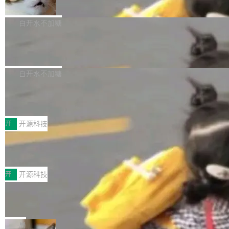
准 AI 能力认知
撑庞大支出的资金来源却呈现出截然不同的面
sh | bash 安装一个能在大项目里自动规划、写
机器出题的前提，是让机器拥有全局视野。整个
貌。数据显示，微软和 Meta 主要依托充沛的经
代码、验证结果的 AI 终端工具。 据介绍，Muse
构建流程可以分为四个环节：建图 → 控制难度
白开水不加糖
营现金流来覆盖资本开支，其资本支出覆盖率分
Code 是 Meta 的编程 agent 产品。它和市场上
→ 质量把关 → 数据概览。
别达到155% 和106%;而SpaceXAI的经营现金
已有的终端编程 agent 在设计理念上有几个明显
腾讯开源 UCL-MPComm 通信库
流仅能覆盖资本开支的12...
的差异点。 异步后台 agent：Muse Code 有一
腾讯网平团队宣布开源了 UCL-MPComm 通信
个主 agent 循环，外加一组后台 agent。这些后
库，并将作为transport接入Mooncake TENT。
白开水不加糖
台 agent...
该通信库针对AI Memory池化场景的数据传输需
CoStrict入选工信部2025人工智能应用
求进行了深度优化，能够实现数据中心内大规模
典型案例
计算节点间多种内存类型的高性能通信。 UCL-
近日，工信部科技司公示《2025人工智能应用典
MPComm将作为一种传输引擎接入Mooncake T
型案例入选名单》，深信服“面向企业研发场景的
开
开源科技
ENT，实现零拷贝传输性能提升30%、非零拷贝
开源 AI 编程平台 CoStrict 应用”凭借卓越的技术
深信服AI算力网关入选工信部人工智能
传输性能最高提升5倍。UCL-MPComm底层基
创新与落地成效成功入选。 全链路私有化部署，
应用典型案例！
于自研UCL-Engine通信引擎，后续腾讯网平将
助力企业AI研发安全落地 当前，越来越多企业已
前不久，工业和信息化部正式发布《2025年人工
持续开源更多基于UCL-Engine的高性能通信组
经开始引入 AI Coding 工具，通过调用公有云模
智能应用典型案例名单》，集中展示人工智能在
开
开源科技
件。 腾讯网平团队在UCL-MPComm中实现了一
型或企业内部部署模型提升研发效率。但随着 AI
各领域的应用成果，覆盖技术底座、行业赋能、
个独立于业务线程的全局通信引擎（Engine），
Coding 从个人辅助工具逐步走向团队级、组织
Jeff Dean 离开 Google：一个时代的结
产品应用、支撑保障、专题等五大方向。深信服
并实...
束，一个实验室的开始
级应用，企业在规模化落地过程中，对安全性、
AI算力网关（AI创新平台）成功入选！ 随着各行
Google 员工编号 20。MapReduce 作者之一。
可控性和代码质量提出了更高要求。 首先是数据
各业的Agent走向规模化建设，算力构成形态逐
Bigtable 作者之一。TensorFlow 的作者之一。
局