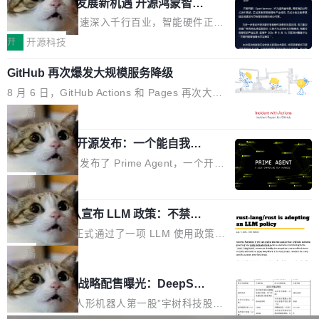
或造假。问题是，作为读者，如果你筛选出那些
共商智能硬件发展新机遇 开源鸿蒙智能
的早期工程师之一，在 Grok 训练基础设施团队
度,案例厚度、全域覆盖、多线协同...
硬件开发者日杭州站即将举行
看起来最令人兴奋的论文，那它们大部分都是过
工作过。近日他在 X 上发了一条帖子，列出了他
随着万物智联加速深入千行百业，智能硬件正从
度宣传的。」 这才是真正的痛点。不是所有论文
认为现代 AI 领域最重要的三个开源项目。 第一
单点设备迈向智能化、网联化、协同化发展。作
开
开源科技
都有问题，是最吸引眼球的那批论文最有问题。
个名字毫无悬念：Flash Attention 2。 Hieu 的
为面向全场景、跨终端的分布式操作系统，开源
他引用的帖子来自 Mathew Shen，一位 ICLR 2
理由很具体。FA 系列不需要解释，但 FA2 是他
GitHub 再次爆发大规模服务降级
鸿蒙通过统一技术底座和分布式能力，为不同类
026 的读者：「看了篇 ...
认为最重要的一个——复杂度恰到好处，刚好能
型智能设备的开发、连接与互联提供关键支撑，
8 月 6 日，GitHub Actions 和 Pages 再次大规
驱动你去学 CuTe，但还没被那些"邪恶的" Hopp
也为产业链企业探索产品创新与商业增长打开新
模服务降级，Actions 完全不可用超过 5 小时，
局
er++ 优化所淹没，足够容易修改和适配。 更关
的空间。 8月14日，开源鸿蒙智能硬件开发者日
webhook 停发，连自托管 runner 也因调度层故
键的是 FA2 的持久性...
（OHDD：OpenHarmony Hardware Develope
Prime Agent 开源发布：一个能自我改
障无法工作。Pages、Copilot code review、C
进的编程 Agent，ARC-AGI 3 超越人类
r Day）将在杭州启航。活动面向智能硬件产业
opilot coding agent 全部受影响。从检测到完全
Prime Intellect 发布了 Prime Agent，一个开源
专家基线
链企业和开发者，邀请行业专家与资深技术顾
恢复，大约 12 小时。 这是 2026 年 8 月的第六
的编程 Agent Harness，核心设计围绕两个抽
局
问，围绕开源鸿蒙技术能力、设备适配、芯片适
起事故，其中四起与 AI/Copilot 服务相关。 Git
象：Recursive Language Model（RLM）和 C
配、功耗与稳定性调优、兼容性测评及统一互联
Hub 员工 kdaigle 在 HN 讨论中贴出了一组数
Rust 项目团队宣布 LLM 政策：不禁
ontinual Harness。在 ARC-AGI 3 基准测试
等内容展开系统讲解和实战交流，帮助企业进一
止，但你要承认哪些代码不是你写的
据：2025 年全年 10 亿次 commit。现在，每周
上，Prime Agent + Opus 5 的组合达到了 95.
Rust 语言项目正式通过了一项 LLM 使用政策，
步了解开源鸿蒙在智能...
2.75 亿次，全年预计 140 亿次。GitHub...
5% RHAE Best@1，超过了 ARC 报告的人类专
覆盖 rust-lang/rust 单一仓库的代码贡献。这不
局
家基线 95.4%。 不是又一个 coding agent 包装
是项目级别的官方立场，目前由五个团队采纳，
宇树科技 IPO 战略配售曝光：DeepSe
器 Prime Agent 的架构和市面上大多数 coding
但它可能是主流开源项目中关于 AI 辅助贡献最
ek 获配 93.3 万股，锁定 36 个月
agent 有本质区别。大多数 agent harness 的设
细致的一份规则。 政策的核心只有一句话：LLM
8月6日晚间，“人形机器人第一股”宇树科技股份
计是基于早期模型的能力—...