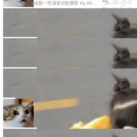
颈。 代码仓深度理解服务（以下简称" CodeBas
的账号密码进入A集群，输入了一条被程序员圈
存永远不够用。 Cloudflare 的 Workers AI 团队
腾讯混元正式推出新一代语音识别模型 Hy ASR
e深度理解服务"）是华为云码道（CodeA...
称为"删库跑路"的命令——最高管理员权限、无
一直在跑这些模型的推理。他们在官方博客上发
3.0preview。基于最新一代大语言模型 Hy3 的
白开水不加糖
需确认、强制递归删除。17个小时后，运维人员
了一篇技术文章，详细拆解了三种让大模型在 G
语言理解能力，以及融合了高精度语音识别与深
发现异常并中止进程时，89TB数据已经没了。
Pale Moon 34.3.2 发布，苍月浏览器
PU 上跑得更省、更快的技术手段——KV cache
度语义理解能力，实现了语音识别能力的全面升
删掉的是AI游戏部门的全部开发文件，包括公司
量化、模型权重压缩、以及共享 KV cache 的完
级。 根据介绍，Hy ASR3.0preview 目标在于：
Pale Moon 34.3.2 现已发布，这是一个安全更
自研的多个文生3D和...
整性保护。效果是：吞吐量提升 41%，每 token
让语音识别不再只是听清，而是真正听懂。通过
新和少量网页兼容性修复版本。 Changes/fixe
白开水不加糖
成本降低 30%，精度不变。 FP8 省的不仅是显
先理解你的语境和意图，再把准确的文字直接给
s： 实现了URL.Parse()便捷功能 对浏览器内部
存 KV cache 是推理时最吃显...
PostgreSQL 18/19 新特性深度解读
到你。从“逐字转写、单点优化”演进为“理解语
函数添加了多项边界检查，以避免潜在的越界访
境、兼容场景、一键直出”。 Hy ASR 3.0 previe
问、下溢和溢出。（DiD） 修复了加载和解析内
演讲者分享了一个有趣的实践：面对 PG 18 已
w 不要求标准普通话，方言识别覆盖粤语、吴语
容提供的字体时出现的几个问题 为避免音频加
发布的 Release Notes，他利用 AI 工具（如 Co
白开水不加糖
等 10 大方言片区和 20 余个二级小片区。在开
载、处理和播放过程中可能出现的一系列错误，
pilot）对数千条 commit 日志进行自动分析，先
源评测集中，Hy ASR 3.0 preview 在多语种的
对音频采样频率设定了下限 采样率低于 8kHz
慕尼黑市政府为全职开源项目维护者提
让模型总结出三十余条潜在特性，再逐条要求生
WER（...
供资助
（通常被认为是 "telephone"/"walkie-talkie" 音
成详细解释和代码校验，最终筛选出对用户体感
"在过去大约 10 年的大部分时间里，libexpat 的
质的最低采样率）的音频格式将被拒绝 修复了 C
最强的若干项。对于尚未正式发版的 PG 19，则
维护工作一直与我的日常工作、家务、社交生活
局
SS 圆角虚线样式中可能存在的问题 如果表单中
通过拉取过去一年内（从 PG 18 Beta1 时间点
和休闲娱乐竞争时间。" 这是 libexpat 维护者 S
的图像元素不在同一个子树中，则它们将不再关
至今）的所有 commit，同样交由 AI 分析提炼。
Firefox 153.0.3 发布
ebastian Pipping 写在博客里的话。8 月 4 日，
联 加...
经过人工复核，准确度令人满意。这一方法也为
他宣布了一个新消息：从 2026 年 8 月 1 日起，
Firefox 153.0.3 现已发布，具体更新内容如
社区爱好者提供了高效跟踪新版本的思路。
他可以全职维护 libexpat 了，最长 6 个月。发
下： New Smart Window 包含多项增强功能：
白开水不加糖