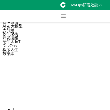
DevOps研发效能
综合
开源资讯
软件资讯
AI & 大模型
大前端
软件架构
开发技能
硬件 & IoT
DevOps
程序人生
数据库
1