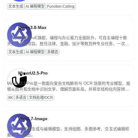
高并发、轻量化任务，适合日常对话、内容创作、基础 RAG、批量
文本生成
AI 编程模型
Function Calling
文案处理等普惠刚需场景。
Qwen3.8-Max
2.4万亿参数MoE旗舰，编程与办公能力全面跃升，可自主编程十数
天交付完整项目。胜任法律、金融、设计等数百种专业任务，一次对
话端到端交付生产级成果。原生视觉理解贯穿规划、执行与验证全流
文本生成
AI 编程模型
多模态
程，支持超长文档与长视频的深度语义解析。长程任务中自主规划与
闭环迭代，持续进化。
MinerU2.5-Pro
MinerU2.5-Pro是一款面向复杂文档解析与 OCR 场景的专业模型，能
够从图片和文档中识别文字、理解页面布局，并将非结构化内容转换
为便于存储、检索和二次处理的结构化结果。
8K
多语言
文档处理/OCR
Wan2.7-Image
万相 2.7 图像生成与编辑模型，支持组图、多图参考、交互式编辑和
最高 2K 输出。