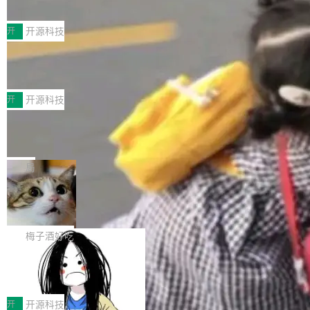
典型案例
计算节点间多种内存类型的高性能通信。 UCL-
近日，工信部科技司公示《2025人工智能应用典
MPComm将作为一种传输引擎接入Mooncake T
型案例入选名单》，深信服“面向企业研发场景的
开
开源科技
ENT，实现零拷贝传输性能提升30%、非零拷贝
开源 AI 编程平台 CoStrict 应用”凭借卓越的技术
传输性能最高提升5倍。UCL-MPComm底层基
深信服AI算力网关入选工信部人工智能
创新与落地成效成功入选。 全链路私有化部署，
应用典型案例！
于自研UCL-Engine通信引擎，后续腾讯网平将
助力企业AI研发安全落地 当前，越来越多企业已
前不久，工业和信息化部正式发布《2025年人工
持续开源更多基于UCL-Engine的高性能通信组
经开始引入 AI Coding 工具，通过调用公有云模
智能应用典型案例名单》，集中展示人工智能在
开
开源科技
件。 腾讯网平团队在UCL-MPComm中实现了一
型或企业内部部署模型提升研发效率。但随着 AI
各领域的应用成果，覆盖技术底座、行业赋能、
个独立于业务线程的全局通信引擎（Engine），
Jeff Dean 离开 Google：一个时代的结
Coding 从个人辅助工具逐步走向团队级、组织
产品应用、支撑保障、专题等五大方向。深信服
并实...
束，一个实验室的开始
级应用，企业在规模化落地过程中，对安全性、
AI算力网关（AI创新平台）成功入选！ 随着各行
Google 员工编号 20。MapReduce 作者之一。
可控性和代码质量提出了更高要求。 首先是数据
各业的Agent走向规模化建设，算力构成形态逐
Bigtable 作者之一。TensorFlow 的作者之一。
局
安全与合规要求。对于大多数普通研发场景，公
渐丰富，用户关注的重点也在发生变化：不只是
Gemini 的架构师。Google 首席科学家。 Jeff D
有云模型能够满足快速试用和效率提升的需求。
🔥 SolonCode v2026.8.4 发布：界面
让AI用起来，还要进一步看清混合算力时代下，
ean 在 Google 工作了 27 年后，宣布离职。 他
但对于金融、能源、医疗等对数据安全要求较...
字体可调、22 种语言、记忆搜索增强
Token花在哪里、算力是否被充分利用，以及持
不是一个人走。一同离开的还有 Sanjay Ghema
打开终端就能上岗的全中文编码智能体，这一轮
续增长的AI成本该如何优化。 深信服AI算力网关
wat（Google 员工编号 23，Jeff Dean 二十多
把「看得清、用母语、记得住」三件事一次补
梅子酒好吃
正是围绕这些实际问题，从Token治理和成本治
年的编程搭档，MapReduce 和 Bigtable 的共同
齐。 SolonCode 是什么 SolonCode 是杭州无
理两个方面，让用户的每一份算力都看得清、管
作者）、Quoc Le（Google 大脑核心成员，Se
让“代码语义理解”深度释放AI Coding
耳科技研发的企业级终端编码智能体——一位全
得住、用得稳、省得下、更安全！ 一、从现在开
价值潜能：华为云码道（CodeArts）
q2Seq 和 DocAI 的共同发明人）以及 Oriol Vin
中文驱动的数字员工，自主理解需求、规划步
一、代码仓深度理解技术的作用与价值 在软件工
始，Token使用一目...
代码仓技术解析
yals（Gemini 联合负责人，AlphaSta...
骤、编写代码。不挑模型、不挑平台，curl 一行
程实践中，代码仓是企业核心知识资产的主要载
开
开源科技