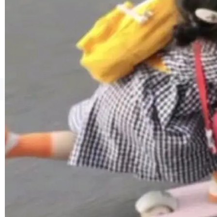
境、兼容场景、一键直出”。 Hy ASR 3.0 previe
w 不要求标准普通话，方言识别覆盖粤语、吴语
等 10 大方言片区和 20 余个二级小片区。在开
源评测集中，Hy ASR 3.0 preview 在多语种的
WER（...
©OSCHINA(OSChina.NET)
京ICP备2025119063号