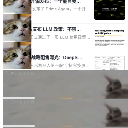
（OHDD：OpenHarmony Hardware Develope
Prime Agent 开源发布：一个能自我改
障无法工作。Pages、Copilot code review、C
进的编程 Agent，ARC-AGI 3 超越人类
r Day）将在杭州启航。活动面向智能硬件产业
opilot coding agent 全部受影响。从检测到完全
Prime Intellect 发布了 Prime Agent，一个开源
专家基线
链企业和开发者，邀请行业专家与资深技术顾
恢复，大约 12 小时。 这是 2026 年 8 月的第六
的编程 Agent Harness，核心设计围绕两个抽
局
问，围绕开源鸿蒙技术能力、设备适配、芯片适
起事故，其中四起与 AI/Copilot 服务相关。 Git
象：Recursive Language Model（RLM）和 C
配、功耗与稳定性调优、兼容性测评及统一互联
Hub 员工 kdaigle 在 HN 讨论中贴出了一组数
Rust 项目团队宣布 LLM 政策：不禁
ontinual Harness。在 ARC-AGI 3 基准测试
等内容展开系统讲解和实战交流，帮助企业进一
止，但你要承认哪些代码不是你写的
据：2025 年全年 10 亿次 commit。现在，每周
上，Prime Agent + Opus 5 的组合达到了 95.
Rust 语言项目正式通过了一项 LLM 使用政策，
步了解开源鸿蒙在智能...
2.75 亿次，全年预计 140 亿次。GitHub...
5% RHAE Best@1，超过了 ARC 报告的人类专
覆盖 rust-lang/rust 单一仓库的代码贡献。这不
局
家基线 95.4%。 不是又一个 coding agent 包装
是项目级别的官方立场，目前由五个团队采纳，
器 Prime Agent 的架构和市面上大多数 coding
宇树科技 IPO 战略配售曝光：DeepSe
但它可能是主流开源项目中关于 AI 辅助贡献最
ek 获配 93.3 万股，锁定 36 个月
agent 有本质区别。大多数 agent harness 的设
细致的一份规则。 政策的核心只有一句话：LLM
8月6日晚间，“人形机器人第一股”宇树科技股份
计是基于早期模型的能力—...
可以用来分析、提炼、审阅、建议，但不能用来
有限公司披露IPO发行价格及战略配售结果，杭
白开水不加糖
创作。 具体来说，LLM 生成的代码可以提交，
州深度求索人工智能基础技术研究有限公司（De
但必须满足五个条件：预先安排、非关键、高质
Docker 29.7.2 发布
epSeek）获配93.3399万股，按150.8元/股发行
量、充分测试、充分审查，并且必须披露。LLM
价格计算，认购金额约1.41亿元，股份锁定期为
Docker 29.7.2 现已发布，具体更新内容如下：
不得生成涉及安全性的关键变更，除非作者本身
36个月。 公告显示，本次宇树科技战略配售对
Bug fixes and enhancements 修复多次传递同
白开水不加糖
就是领域专家。即使如此，政策也"强烈不建
象主要包括长期投资机构、与公司业务具有战略
一环境变量时，docker service create和docker
议"这么做。 对于不披露的情况，审核者可以直
Apache Fluss 毕业成为顶级项目
合作关系或长期合作愿景的大型企业、科创板保
service update会发生 panic 的问题。docker/cl
接关闭 PR，无需解释。 政策作者 Jynn Ne...
荐人跟投子公司，以及公司高级管理人员和核心
i#7145 修复了 Docker Engine 29.7.0 中引入的
今年 7 月，Apache Fluss 的毕业提案在 Apach
员工参与设立的专项资产管理计划。其中，Dee