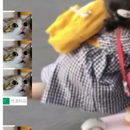
的帖子在 Reddit 火了
式”为主题，直面AI从实验室走向规模化产业落地
有一种东西，一旦用过就回不去了。Alex Fedos
的核心质量命题。会上，《2026智能研发生产力
eev 管它叫"软件设计的基石"。 他说的东西不新
局
工具选型手册》发布，Testin云测的Testin XAge
鲜——代数数据类型（ADT），尤其是和类型
nt智能测试系统入选AI测试领域代表产品。对CI
Cloudflare 开源内部企业 AI 平台 Clou
（sum type）。但他说清楚了一件事：这不是类
dflare OS
O而言，这提示了一个转变：AI测试正在从效率
型系统的学术体操，是日常编码的思维方式。 文
Cloudflare 发布了一个开源项目 Cloudflare O
工具升级为企业的质量基础设施。 CIO面对的新
章从一个简单的例子切入。一个网站的深色主题
S。如果你只看官方博客，你会觉得这是又一
局
现实 过去两年，CIO们的焦虑清单上多了两项：
设置，如果用布尔值 + 可空字段来表示——bool
个"AI 知识库 + 聊天机器人"——每个大厂都在
一是如何让大模型和智能体应用安全地从PoC走
ean 表示是否可切换，nullable 的默认模式、浅
Deno 团队开源 Celld，可自托管的分
做，没什么新鲜的。 但 Kenton Varda 在 Twitte
向生产，二是如何让测试团队跟得上AI应用...
布式 Durable Objects
色方案、深色方案——会产生大量无意义的组
r 上把事情说清楚了： 今天我们发布了 Cloudfla
Ryan Dahl 领导的 Deno 团队推出了最新开源项
合。方案缺了、配置冲突了、全 null 了。要知道
re OS，一个带连接器的聊天机器人，跟其他所
目 Celld，一个能在自己机器上运行 Cloudflare
局
哪些组合有效，作者说，你得靠"文档、校验、或
有科技公司做的一样。只不过，实际上它不一
Workers 和 Durable Objects 的守护进程。 设
者部落知识"。 换个写法。Rust 的 enum，两个
鲁大师7月新机性能/流畅/AI榜：vivo夺
样。这是 Sandstorm.io 的重制版，我十年前的
计思路很直接：每个对象是一个独立的 SQLite
变体：Switchable...
性能、流畅双第一，三星Galaxy Z系列
那个创业公司。不同的是，这次它构建在 Cloudf
数据库，按名称寻址，复制到你自己的 S3 兼容
2026年7月的手机市场，由于存储等硬件成本暴
新折叠缺席
lare Workers 上——我花了九年时间搭建的平台
存储库里。节点之间只通过这个存储库协调——
增，手机厂商的日子也不好过啊，新机速度明显
开
开源科技
——并且深度集成了 AI。这基本上是我十年秘密
没有控制平面，没有共识协议。每个对象自带一
放缓，因此硝烟味淡了许多。新机参数规格除开
计划的顶峰。 十年前，Ken...
Zed 推出 DeltaDB，一个记录 commit
个小型数据库，应用天然按分片构建，单个数据
高价的三星折叠（三星Galaxy Z Fold8 Ultra / Z
之间所有操作的版本控制系统
库的竞争和爆炸半径问题在设计层面就被消除
Fold8 / Z Flip8）外，其余要么是中低端机器，
Zed 编辑器团队发布了新项目——DeltaDB，一
了。 闲置的 cell 会休眠到几乎不占资源。当 cel
例如iQOO Z11i、REDMI Note 17、REDMI No
个在 git commit 之间记录每一次编辑操作的版
局