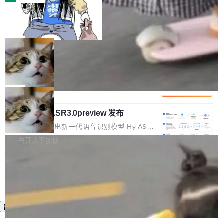
装完即用。 开源地址：Gitee · GitCode · GitHu
体。企业级代码仓库通常包含数十万乃至数百万
b 安装 支持 Java 8+（8~26）、macOS / Linu
一条“删库”命令跑 17 小时，算法工程
个文件，其规模远超单次模型调用可承载的上下
师删光 89TB 数据只为干私活
x / Windows / Harmony PC。 # macOS / Linu
文窗口。随着项目规模的持续扩张与代码历史的
最高人民检察院8月4日公布了一起案件：北京一
x / Harmony PC curl -fsSL https://solon.noea
不断累积，代码仓中的模块关系、接口契约、业
名90后算法工程师王某，为了给自己接的私活腾
局
r.org/solon...
务逻辑等关键信息往往分散于数十乃至数百个文
服务器空间，删光了公司AI游戏部门的全部核心
件之中，形成高度复杂的知识关联网络。传统的
Cloudflare 分享推理优化实践：KV ca
数据。 王某2024年1月入职东城区某科技公司AI
che 量化 + 权重压缩，吞吐量提升 4
代码检索手段（如关键词匹配、目录遍历）仅能
短剧部门，有互联网大厂背景。在公司内部架构
Kimi 和 GLM 是当前最强的大模型系列之一，但
1%，成本降 30%
在语法层面完成文本定位，难以触及代码的语义
调整期间，部门三次通知全员将数据从A集群迁
它们有一个共同的问题：太吃显存了。月之暗面
局
内涵与结构关联，导致开发者使用代码智能体在
移到B集群，王某都回复了"收到"。 他没有迁移
的 Kimi K 系列和智谱的 GLM 都是长上下文、M
理解大规模代码仓时面临显著"代码仓理解"瓶
数据。2024年9月3日下午4点，他使用此前登录
腾讯混元 Hy ASR3.0preview 发布
oE 架构的大模型，好用到让人上瘾，但 GPU 显
颈。 代码仓深度理解服务（以下简称" CodeBas
的账号密码进入A集群，输入了一条被程序员圈
存永远不够用。 Cloudflare 的 Workers AI 团队
腾讯混元正式推出新一代语音识别模型 Hy ASR
e深度理解服务"）是华为云码道（CodeA...
称为"删库跑路"的命令——最高管理员权限、无
一直在跑这些模型的推理。他们在官方博客上发
3.0preview。基于最新一代大语言模型 Hy3 的
白开水不加糖
需确认、强制递归删除。17个小时后，运维人员
了一篇技术文章，详细拆解了三种让大模型在 G
语言理解能力，以及融合了高精度语音识别与深
发现异常并中止进程时，89TB数据已经没了。
PU 上跑得更省、更快的技术手段——KV cache
度语义理解能力，实现了语音识别能力的全面升
删掉的是AI游戏部门的全部开发文件，包括公司
量化、模型权重压缩、以及共享 KV cache 的完
级。 根据介绍，Hy ASR3.0preview 目标在于：
自研的多个文生3D和...
整性保护。效果是：吞吐量提升 41%，每 token
让语音识别不再只是听清，而是真正听懂。通过
成本降低 30%，精度不变。 FP8 省的不仅是显
先理解你的语境和意图，再把准确的文字直接给
存 KV cache 是推理时最吃显...
到你。从“逐字转写、单点优化”演进为“理解语