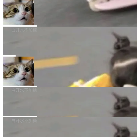
l 迁移或唤醒时，新宿主从 S3 恢复 SQLite 数据
te 17 Pro、OPPO K15，要么是vivo X300 E这
本控制系统。目前处于 Early Access 阶段。 De
库继续执行。存储库是持久化的唯一真相...
样的次旗舰。 Galaxy Z Fold8 Ultra / Z Fold8 /
SpaceXAI 单季资本开支达 183 亿美元
ltaDB 的核心思路直接写在 landing page 最显
Z Flip8三款折叠屏新机均在7月22日发布，且全
眼的位置：「Software is made between com
根据风险投资人Tomer Tunguz 博客（VC 分
部搭载骁龙8 Elite Gen5 for Galaxy，它们本该
mits」——软件是在 commit 之间写出来的。git
析）披露的最新分析与第二季度业绩报告，Spac
白开水不加糖
是7月性...
只记录了你提交的最终状态，但真正的工作过程
eXAI在上个季度的总资本支出飙升至183.7亿美
——打字、删改、试错、agent 对话——都在 co
Meta 发布终端编程 Agent“Muse Code” 和 Muse Sp
元。其中，绝大部分资金被直接用于 AI 领域，
ark 1.2 模型
mmit 之间的空隙里丢失了。 DeltaDB 要做的就
金额高达158.3亿美元，这一单项投入已经逼近
Meta 今天发布了两款 AI 产品：Muse Code，一个在终端里运行的
是把这段空隙补上。 回退到任何一次编辑：Delt
微软同期总资本开支的四成。 与亚马逊、Alpha
编程 agent；Muse Spark 1.2，驱动这个 agent 的新模型。一句
局
aDB 捕获 commit 之间的每一次操作，...
bet、微软以及 Meta 等传统科技巨头相比，Spa
话概括：你可以用 curl -fsSL https://dev.meta.ai/install.sh | bash
ceXAI的资金消耗速度尤为引人瞩目。然而，支
美团开源 LoHoSearch，用知识图谱校
安装一个能在大项目里自动规划、写代码、验证结果的 AI 终端工
准 AI 能力认知
撑庞大支出的资金来源却呈现出截然不同的面
具。 据介绍，Muse Code 是 Meta 的编程 agent 产品。它和市场
机器出题的前提，是让机器拥有全局视野。整个
貌。数据显示，微软和 Meta 主要依托充沛的经
上已有的终端编程 agent 在设计理念上有几个明显的差异点。 异
构建流程可以分为四个环节：建图 → 控制难度
白开水不加糖
营现金流来覆盖资本开支，其资本支出覆盖率分
步后台 agent：Muse Code 有一个主 agent 循环，外加一组后台
→ 质量把关 → 数据概览。
别达到155% 和106%;而SpaceXAI的经营现金
agent。这些后台 agent...
腾讯开源 UCL-MPComm 通信库
流仅能覆盖资本开支的12...
腾讯网平团队宣布开源了 UCL-MPComm 通信
库，并将作为transport接入Mooncake TENT。
白开水不加糖
该通信库针对AI Memory池化场景的数据传输需
CoStrict入选工信部2025人工智能应用
求进行了深度优化，能够实现数据中心内大规模