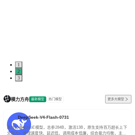
1
2
3
模力方舟
最新模型
热门模型
更多大模型
DeepSeek-V4-Flash-0731
高效轻量化MoE模型，总参284B，激活13B，原生支持百万超长上下
文能力。推理速度快、延迟低、调用成本低廉，综合能力均衡，主打