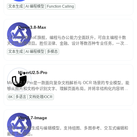
高并发、轻量化任务，适合日常对话、内容创作、基础 RAG、批量
文本生成
AI 编程模型
Function Calling
文案处理等普惠刚需场景。
Qwen3.8-Max
2.4万亿参数MoE旗舰，编程与办公能力全面跃升，可自主编程十数
天交付完整项目。胜任法律、金融、设计等数百种专业任务，一次对
话端到端交付生产级成果。原生视觉理解贯穿规划、执行与验证全流
文本生成
AI 编程模型
多模态
程，支持超长文档与长视频的深度语义解析。长程任务中自主规划与
闭环迭代，持续进化。
MinerU2.5-Pro
MinerU2.5-Pro是一款面向复杂文档解析与 OCR 场景的专业模型，能
够从图片和文档中识别文字、理解页面布局，并将非结构化内容转换
为便于存储、检索和二次处理的结构化结果。
8K
多语言
文档处理/OCR
Wan2.7-Image
万相 2.7 图像生成与编辑模型，支持组图、多图参考、交互式编辑和
最高 2K 输出。