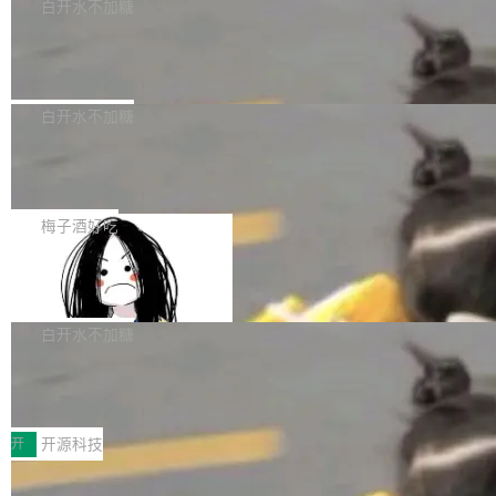
一个回归问题，该问题导致拉取镜像时会拒绝包
e 孵化器项目管理委员会（IPMC）投票中获得
白开水不加糖
pSeek作为与宇树科技具备战略合作关系的企
含绝对 hardlink 目标的镜像（此类镜像由某些镜
全票通过，随后获 Apache 软件基金会董事会批
业，获配股份数量占本次发行数量的2.31%。 除
马斯克 AI 百科项目 Grokipedia 被曝数
像构建工具生成）。moby/moby#53305 修复了
准。今天，Apache 软件基金会正式宣布 Apach
DeepSeek外，腾讯旗下上海启善投资有限公司
月未更新
Docker Engine 29.7.0 中引入的一个回归问
e Fluss 孵化毕业，成为 Apache 顶级项目（TL
埃隆·马斯克推出的AI百科项目 Grokipedia 被曝
获配9...
题，该问题可能导致在旧版 Linux 内核...
P）！这一里程碑不仅标志着 Fluss 迈入新的发
长期停止内容更新，未能实现其作为“AI版维基百
白开水不加糖
展阶段，也将进一步推动流式存储、实时湖仓与
科”替代品的目标。 据 Lawfare 最新调查，自今
AI 数据基础加速融合，为实时数据基础设施的发
Solon I18n：三种解析器，零样板代码
年4月以来，Grokipedia 页面更新功能基本停
展开启新的篇章。
滞，过去三个月内没有任何条目完成更新，用户
如果你在 Spring Boot 里做过国际化，流程大概
提交的编辑请求也长期处于待处理状态。 Groki
是这样的：配 MessageSource 的 Bean、写 R
梅子酒好吃
pedia 于去年底上线，定位为由人工智能生成内
eloadableResourceBundleMessageSource、
容的百科平台，被马斯克视为传统众包百科网站
Apache Doris 4.1 全面增强 Iceberg：
声明 LocaleResolver、注册 LocaleChangeInt
支持 UPDATE、MERGE INTO 与 Iceb
维基百科的替代方案。Lawfare 调查发现，无论
erceptor…五六步之后才能看到第一行翻译文
Apache Doris 4.1 要补齐的，正是缺失的那一
erg V3
热门页面还是低关注度页面，均未出现近期更
本。 Solon 换了个方式。整个 i18n 模块围绕三
半。在已有查询能力的基础上，Doris 进一步支
白开水不加糖
新，相关问题并非局限于特定领域，而是在不同
个解析器、一个注解、一个工具类展开——没有
持了 UPDATE、DELETE、MERGE INTO 等数
主题和访问量页面中普遍存在。 调查人员最初认
XML、没有拦截器注册、没有样板配置。 资源
Testin XAgent：CIO智能测试落地指南
据修改操作、完整的表结构管理与分区演进，以
为，Grokipedia可能只是限...
文件的约定 把文件放到 resources/i18n/ 下： r
及 rewrite_data_files、expire_snapshots 等日
7月30日，TiD2026质量竞争力大会在北京中关
esources/i18n/messages.properties ...
常维护操作，并完整支持 Iceberg V3 格式。
村国家自主创新示范区会议中心开幕。本届大会
开
开源科技
由中关村智联软件服务业质量创新联盟主办，以
让非法状态不可表示：一篇关于 ADT
“智构可信·质创未来——AI原生时代的质量新范