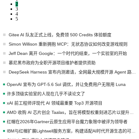
2
3
4
5
Gitee AI 队友正式上线，免费领 500 Credits 体验额度
Simon Willison 重新拥抱 MCP：无状态协议如何改变游戏规则
Jeff Dean 离开 Google：一个时代的结束，一个实验室的开始
慕尼黑市政府为全职开源项目维护者提供资助
DeepSeek Harness 宣布内测邀请，全网最大规模开源 Agent 路演现场诞生
OpenAI 宣布为 GPT-5.6 Sol 调优，并让免费用户无限用 Luna
许多顶级实验室的人现在几乎不读论文了
xAI 前工程师评现代 AI 领域最重要 Top3 开源项目
AMD 收购 AI 芯片创企 Taalas，旨在将模型权重刻进芯片以提升推理性能
红帽在2026年Gartner云原生应用平台魔力象限中被评为领导者
IBM与红帽扩展Lightwell服务方案，构建适配AI时代开源生态的可信基础设施