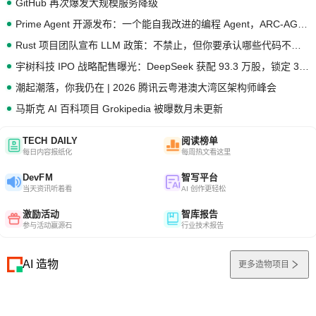
GitHub 再次爆发大规模服务降级
Prime Agent 开源发布：一个能自我改进的编程 Agent，ARC-AGI 3 超越人类专家基线
Rust 项目团队宣布 LLM 政策：不禁止，但你要承认哪些代码不是你写的
宇树科技 IPO 战略配售曝光：DeepSeek 获配 93.3 万股，锁定 36 个月
潮起潮落，你我仍在 | 2026 腾讯云粤港澳大湾区架构师峰会
马斯克 AI 百科项目 Grokipedia 被曝数月未更新
TECH DAILY
阅读榜单
每日内容报纸化
每周热文看这里
DevFM
智写平台
当天资讯听着看
AI 创作更轻松
激励活动
智库报告
参与活动赢源石
行业技术报告
AI 造物
更多造物项目