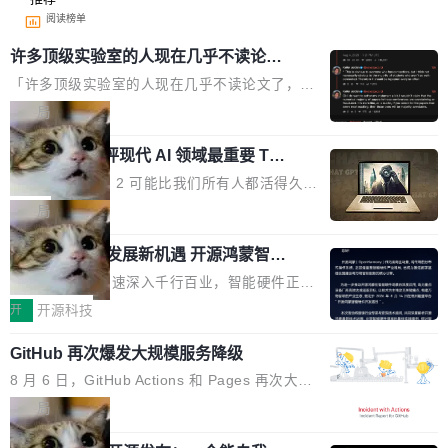
阅读榜单
许多顶级实验室的人现在几乎不读论文
了
「许多顶级实验室的人现在几乎不读论文了，而
且他们认为 ICLR/ICML/NeurIPS 充斥着大量过
局
度宣传和欺诈。」 OpenAI 研究员 Keller Jorda
xAI 前工程师评现代 AI 领域最重要 Top
n 这条推文引发了广泛讨论。他不是在说风凉
3 开源项目
话，他是说出了一个圈内人尽皆知但很少公开捅
Flash Attention 2 可能比我们所有人都活得久。
破的事实。 Jordan 随后补充了一句软化声明：
这句话不是来自某个技术博客，而是出自 Hieu
局
「我不认为这些会议上大部分论文都在过度宣传
Pham 的一条推文。Hieu Pham 是谁？他是 xAI
或造假。问题是，作为读者，如果你筛选出那些
共商智能硬件发展新机遇 开源鸿蒙智能
的早期工程师之一，在 Grok 训练基础设施团队
硬件开发者日杭州站即将举行
看起来最令人兴奋的论文，那它们大部分都是过
工作过。近日他在 X 上发了一条帖子，列出了他
随着万物智联加速深入千行百业，智能硬件正从
度宣传的。」 这才是真正的痛点。不是所有论文
认为现代 AI 领域最重要的三个开源项目。 第一
单点设备迈向智能化、网联化、协同化发展。作
开
开源科技
都有问题，是最吸引眼球的那批论文最有问题。
个名字毫无悬念：Flash Attention 2。 Hieu 的
为面向全场景、跨终端的分布式操作系统，开源
他引用的帖子来自 Mathew Shen，一位 ICLR 2
理由很具体。FA 系列不需要解释，但 FA2 是他
GitHub 再次爆发大规模服务降级
鸿蒙通过统一技术底座和分布式能力，为不同类
026 的读者：「看了篇 ...
认为最重要的一个——复杂度恰到好处，刚好能
型智能设备的开发、连接与互联提供关键支撑，
8 月 6 日，GitHub Actions 和 Pages 再次大规
驱动你去学 CuTe，但还没被那些"邪恶的" Hopp
也为产业链企业探索产品创新与商业增长打开新
模服务降级，Actions 完全不可用超过 5 小时，
局
er++ 优化所淹没，足够容易修改和适配。 更关
的空间。 8月14日，开源鸿蒙智能硬件开发者日
webhook 停发，连自托管 runner 也因调度层故
键的是 FA2 的持久性...