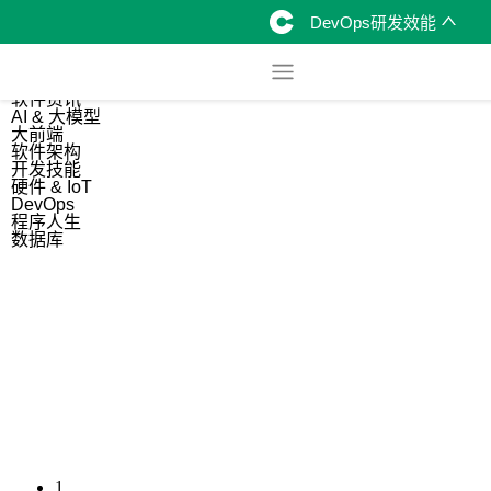
DevOps研发效能
综合
开源资讯
软件资讯
AI & 大模型
大前端
软件架构
开发技能
硬件 & IoT
DevOps
程序人生
数据库
1