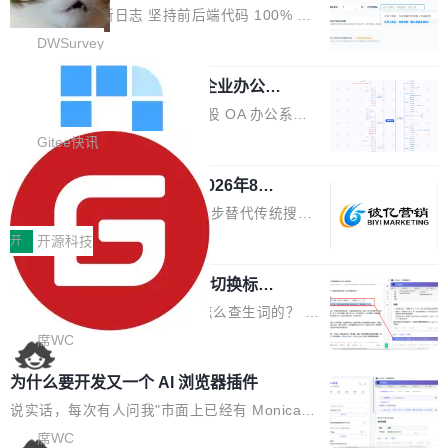
改，考试能力升级
创始合伙人张鸣晨表示，AI产业化是长期产融结
ws 内置应用臃肿早就是老话题了，但一款天气
DWSurvey 更新日志 坚持前后端代码 100% 开
合过程，早期优质技术项目需持续资本与产业资
应用占用内存就超过 1G 还是过于离谱——问题
源助力企业建设自主可控的问卷调研系统 官网地
DWSurvey
源赋能，助力创新从概念走向落地。现场青年学
出在 WebView2。微软的天气 App 本质上是一
址www.diaowen.net ➔ 源码下载Gitee 仓库 ➔
者、产业专家、投资人围绕AI前沿技术瓶颈、行
个嵌在 Edge WebView 里的网页。它不是一个
勾股 OA v6.0.2 已经发布，企业办公系
本次更新新增短信验证修改已答问卷功能，提升
业固有认知重构等议题展开跨界对话，聚焦行业
统
「应用」，它是一个运行在浏览器引擎里的网
答卷安全性；同时升级考试能力，完善填空题判
勾股 OA v6.0.2 已经发布。 勾股 OA 办公系统
真实痛点与突破方向...
页，外面套了一层 Windows 的壳。 WebView2
分、防切屏等功能体验，并优化多项产品细节，
是一款简单实用的开源的企业办公系统。系统集
Gitee快讯
本身就是个内存大户。它加载了完整的 Edge 渲
提升整体使用体验。 新增功能 01. 新增验证手
成了系统设置、附件管理、人事管理、行政管
染引擎，包括 JavaScript 引擎...
机号后查看、修改已答问卷功能 02. 新增填空题
942亿赛道如何选对伙伴？2026年8月G
理、消息管理、资产管理、企业公告、知识网
EO公司推荐
判分功能 03. 添加协作管理员支持树形结构选择
盘、审批流程设置、办公审批、工作计划、工作
当DeepSeek、豆包等大模型逐步替代传统搜索
体验优化与修复 •页面与体验优化 优化工作台首
汇报、工作日志、日常办公、财务管理、客户管
成为用户获取信息的主要入口,品牌竞争的逻辑变
开
开源科技
页 UI 展示效果，提升页面使用体验。 优化防切
理、合同管理、项目管理、任务管理等功能模
了:不再是争抢关键词排名,而是想办法进入AI脱
屏提醒规则，调整为每次切屏均触发提示，提升
块。系统简约，易于功能扩展，方便二次开发，
任意网页划词 AI 问答：不用切换标签页
口而出的那个答案。"GEO公司推荐"这个搜索词
考试规范性。 优化登录状...
的效率秘诀
可以用来做日常 OA，CRM，ERP，业务管理等
背后,折射的是企业面对新兴服务赛道时的集体困
看英文技术文档的时候，你是怎么查生词的？ 我
系统。 勾股OA6.0.2版本主要是对勾股OA 6第
惑——该信谁、看什么、怎么选。 据易观分析
猜大多数人的流程是：选中单词 → Ctrl+C → 切
席WC
一个大版本发布的部分功能细节优化和bug问题
《中国GEO市场产业图谱》数据,2026年中国GE
到翻译标签页 → Ctrl+V → 看翻译 → 切回原
修复的版本，具体更新日志如下： 1、补全新版
为什么要开发又一个 AI 浏览器插件
O行业规模预计达942亿元,同比增长169.7%。G
文。遇到不懂的代码片段，再切到 ChatGPT 问
本的各个审批类型的审批单导出 2、优化各个审
artner同期预测,传统搜索引擎访问量年内将下滑
一下。来回切换几次，思路早断了。 今天介绍的
说实话，每次有人问我"市面上已经有 Monica、
核反确认审批的逻辑，使...
25%,AI载体流量占比突破40%;埃森哲2025年中
开源 Chrome 扩展 AI Helper，有一个划词浮动
Sider、Copilot for Chrome 这些 AI 浏览器插件
席WC