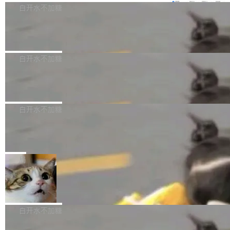
e深度理解服务"）是华为云码道（CodeA...
称为"删库跑路"的命令——最高管理员权限、无
一直在跑这些模型的推理。他们在官方博客上发
3.0preview。基于最新一代大语言模型 Hy3 的
白开水不加糖
需确认、强制递归删除。17个小时后，运维人员
了一篇技术文章，详细拆解了三种让大模型在 G
语言理解能力，以及融合了高精度语音识别与深
发现异常并中止进程时，89TB数据已经没了。
PU 上跑得更省、更快的技术手段——KV cache
Pale Moon 34.3.2 发布，苍月浏览器
度语义理解能力，实现了语音识别能力的全面升
删掉的是AI游戏部门的全部开发文件，包括公司
量化、模型权重压缩、以及共享 KV cache 的完
级。 根据介绍，Hy ASR3.0preview 目标在于：
Pale Moon 34.3.2 现已发布，这是一个安全更
自研的多个文生3D和...
整性保护。效果是：吞吐量提升 41%，每 token
让语音识别不再只是听清，而是真正听懂。通过
新和少量网页兼容性修复版本。 Changes/fixe
白开水不加糖
成本降低 30%，精度不变。 FP8 省的不仅是显
先理解你的语境和意图，再把准确的文字直接给
s： 实现了URL.Parse()便捷功能 对浏览器内部
存 KV cache 是推理时最吃显...
到你。从“逐字转写、单点优化”演进为“理解语
PostgreSQL 18/19 新特性深度解读
函数添加了多项边界检查，以避免潜在的越界访
境、兼容场景、一键直出”。 Hy ASR 3.0 previe
问、下溢和溢出。（DiD） 修复了加载和解析内
演讲者分享了一个有趣的实践：面对 PG 18 已
w 不要求标准普通话，方言识别覆盖粤语、吴语
容提供的字体时出现的几个问题 为避免音频加
发布的 Release Notes，他利用 AI 工具（如 Co
白开水不加糖
等 10 大方言片区和 20 余个二级小片区。在开
载、处理和播放过程中可能出现的一系列错误，
pilot）对数千条 commit 日志进行自动分析，先
源评测集中，Hy ASR 3.0 preview 在多语种的
对音频采样频率设定了下限 采样率低于 8kHz
慕尼黑市政府为全职开源项目维护者提
让模型总结出三十余条潜在特性，再逐条要求生
WER（...
供资助
（通常被认为是 "telephone"/"walkie-talkie" 音
成详细解释和代码校验，最终筛选出对用户体感
"在过去大约 10 年的大部分时间里，libexpat 的
质的最低采样率）的音频格式将被拒绝 修复了 C
最强的若干项。对于尚未正式发版的 PG 19，则
维护工作一直与我的日常工作、家务、社交生活
局
SS 圆角虚线样式中可能存在的问题 如果表单中
通过拉取过去一年内（从 PG 18 Beta1 时间点
和休闲娱乐竞争时间。" 这是 libexpat 维护者 S
的图像元素不在同一个子树中，则它们将不再关
至今）的所有 commit，同样交由 AI 分析提炼。
Firefox 153.0.3 发布
ebastian Pipping 写在博客里的话。8 月 4 日，
联 加...
经过人工复核，准确度令人满意。这一方法也为
他宣布了一个新消息：从 2026 年 8 月 1 日起，
Firefox 153.0.3 现已发布，具体更新内容如
社区爱好者提供了高效跟踪新版本的思路。
他可以全职维护 libexpat 了，最长 6 个月。发
下： New Smart Window 包含多项增强功能：
白开水不加糖
工资的是慕尼黑市政府。 libexpat 是一个 C99
<ul> <li>现在建议列表会显示更多结果，方便用