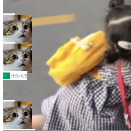
编写的流式 XML 解析器，MIT 许可证。和 libx
Cloudflare Computer 开源：你的 Age
户查找历史记录和切换到已打开的标签页。（<a
nt 需要一台电脑，而不是一个容器
ml2 一样，它是世界上使用最广泛的 XML 解析
href="https://bugzilla.mozilla.org/show_bug.c
Cloudflare 开源了名为 @cloudflare/computer
库之一。你的操作系统、浏览器、无数的基础设
gi?id=2019042">Bug&nbsp;2019042</a>）</l
的 npm 包。项目的核心论点是：容器不适合 Ag
局
施软件，很可能都在用它。而过去十年，维护它
i> <li>现在，助手可以直接使用 Exa 的网络搜索
ent 计算。真正适合的，是 Isolate。 Cloudflare
的人一直在用业余...
结果回答问题，而无需将问题转交给搜索引擎。
OpenAI 公开邮件和聊天记录回应苹果
工程师在这件事上没什么可谦虚的——他们用 W
诉讼，称“Apple is getting this wron
（<a href="https://bugzilla.mozilla.org/show_
orkers 跑了十年 Isolate。用 CEO Matthew Pri
上个月，苹果一纸诉状把 OpenAI 告上法庭，指
g”
bug.cgi?id=204...
nce 的话说：「我们一生都在用 Isolate 运行代
控其挖角苹果前员工并窃取商业秘密。苹果的诉
局
码，而 AI Agent 不需要容器，它们需要的是 Iso
状把 OpenAI 描述成一个系统性地从前东家挖
late。」 容器为什么不合适 容器的问题在于启动
HUAWEI MatePad Edge上架WorkBu
人、套取机密信息的对手。 OpenAI 没发律师
ddy鸿蒙PC版，说话就能干活的AI办公
和销毁都太重了。一个 Agent 要执行的任务可能
函，也没选择庭外沉默。它在官网贴了一篇博
全能AI工作台WorkBuddy鸿蒙PC版上架HUAWE
搭子
只需要几毫秒的 CPU 时间，但容器从冷启动到
文，标题只有六个字：Apple is getting this wro
I MatePad Edge应用市场，直接下载即可使
开
开源科技
就绪要花数秒。如果未来有十...
ng。 然后，它把邮件往来和 iMessage 聊天记
用，与鸿蒙电脑上的体验一致。值得一提的是，
录全贴了出来。 他发错人了 苹果外部律师 Gabr
FFmpeg 9.0 发布：代号“Lei”，以此纪
这是目前市面上唯一支持平板接入WorkBuddy P
念中国开发者雷霄骅
iel Gross 来自 Weil 律所，2 月 23 日下午 5:53
C版的产品，搭载“人机双写”重磅功能——你写
全球知名开源多媒体框架 FFmpeg 今天正式发
给 OpenAI 总法律顾问 Che Chang 发了封邮
你的，AI写AI的，同屏协作互不干扰。一句话让
布了 9.0 版本。这个版本除了带来新一代音视频
局
件，附了一封长信，要求 OpenAI 配合调查前苹
AI帮你干活，现在开启全新体验！ 温馨提示：
处理能力和硬件加速支持之外，还有一个特殊之
果员工带走机密信...
体验WorkBuddy鸿蒙PC版前，请将 HUAWEI M
亚马逊成本失控：AI 写代码烧掉 1215
处：FFmpeg 9.0 的代号是“Lei”。 这个名字，
万元，超预算 860%
atePad Edge 升级至 HarmonyOS 6.1.0.135S
来自中国开发者雷霄骅（Lei Xiaohua）。 对于
外媒近日曝光了亚马逊的多份内部报告显示，AI
P9 patch03及以上版本。 *升级路径：设置 > 搜