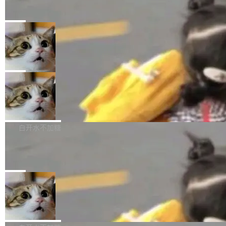
单的模型规模升级，而是基于 SenseNova U1
nap
el + Harness = Agent。模型负责理解和推理，
的一次系统性迭代，不仅在同一架构中贯通视觉
Ubuntu 正在把又一个核心系统包从 deb 转为 s
Harness 负责把能力落到真实环境中——调用工
理解、推理、生成与编辑，还仅以 8B-MoT 的轻
nap。这次是 hwctl——一个用来检查 Ubuntu
局
具、读写文件、管理上下文、处理错误、完成闭
量大小，将能力推进到4K、更精细的真实质感、
硬件认证状态的命令行工具。 Canonical 工程师
环。崔添翼招人的标...
更复杂的视觉控制和可持续迭代编辑。 相比 U
Dario Amodei 担心新人来 Anthropic
Alan Griffiths 在邮件列表中说得很直白：「hwc
只为金钱，不为使命
1，U1.5-Lite-Preview 在以下方向上带来了显著
tl 是一个 Ubuntu 专有的包，它和它的依赖项都
顶级 AI 研究员在两家公司之间来回跳，中间只
提升： 原生支持4K图像生成； 更精细的局部纹
是 Ubuntu 专有的，不会用在其他发行版上。」
隔了几天。 Lilian Weng 上周刚宣布因健康原因
局
理、细节与真实世界质感； 更准确的中英文文字
所以 deb 版本的受众实际上为零。既然只有 Ub
离开 Thinking Machines Lab，说自己作为联合
生成与复杂版式组织； 更稳定的图...
untu 用户在用，那用 snap 打包就没什么可纠结
FFmpeg 9.0 发布
创始人的角色「太累了」。几天后，The Inform
的。 从 deb 到 snap 的迁移路径 hwctl 是 rust-
ation 就曝出她将重回 OpenAI，负责递归自我
FFmpeg 9.0 现已发布，包含多项改进。官方更
hwlib 硬件 API 库的一部分，命令行工具负责查
改进方向的研究。她是 Thinking Machines 过
新日志列出的 9.0 版本主要更新内容如下： 扩
白开水不加糖
询 Ubuntu 的硬件认证数据库。...
去一年内第四个离开的联合创始人。 这家由前
展 AMF 色彩转换器 (vf_vpp_amf) 的 HDR 功能
OpenAI CTO Mira Murati 创立的公司，连创始
DeepSeek V4 Flash 单日消耗 8 万亿 t
MP4 muxer 中支持 LCEVC 音轨复用 Playdate
okens 登顶热搜
团队都留不住。 但 Thinking Machines 不是唯
视频编码器和多路复用器 添加 v360_vulkan filt
8 万亿 tokens。一天。一家公司的消耗。 Open
一在人才争夺战中失血的公司。六月，Google
er HE-AAC 960 解码 (DAB+) transpose_cuda
Code 在 X 上发帖：「DeepSeek Flash did 8T
局
连失两员大将：Noam Shazeer 去了 Op...
filter 添加 AMF Frame Rate Converter (vf_frc
tokens on August 1st. 5T of free usage + 3T
_amf) filter SMPTE 2094-50 元数据支持和直
NetBSD 11.0 正式发布
on OpenCode Go.」79.8 万次浏览，连带着 #
通 ProRes RAW VideoToolbox 硬件加速器 AP
DeepSeek一天消耗了8万亿# 上了微博热搜——
NetBSD 11.0 现已正式发布，这是 NetBSD 操
V ...
注意这是 OpenCode 一家的消耗。 OpenCode
作系统的第十八个主要版本。 自 NetBSD 10.1