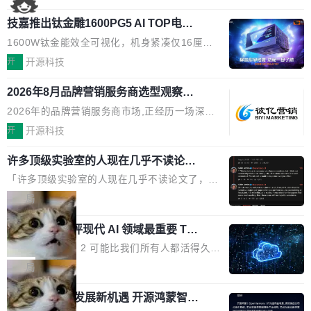
国消费者调研则指出,37%的用户在有明确购买需
工具栏功能，能让你在任意网页选中文本就直接
了，你为什么还要再做一个"，我都觉得这个问题
求时倾向于先问AI。几组数据指向一致:GEO已
技嘉推出钛金雕1600PG5 AI TOP电
用 AI，完全不用切换标签页。 划词工具栏是什
问得好。 因为我自己也是从用户变成开发者的。
从营销"加分项"变成品牌在AI时...
源：为发烧级主机与本地AI算力打造旗
么 安装 AI Helper 后，在任意网页选中文本，选
现有产品的天花板 我用过不少 AI 浏览器插件。
1600W钛金能效全可视化，机身紧凑仅16厘米
舰供电方案
区旁边会自动浮现一个工具栏： 工具 功能 典型
刚开始觉得都挺好——选中一段文字，弹出解
继2026台北电脑展首度亮相后，技嘉科技近日正
开
开源科技
场景 AI 搜索 联网搜索相关信息 看到陌生概念，
释；写邮件时帮你润色；看英文网页给你翻译摘
式发布钛金雕1600PG5 AI TOP电源。这款高端
想快速了解背景 解释 让 AI 解释选中文本 读到
要。但用久了你会发现，它们本质上都是同一类
2026年8月品牌营销服务商选型观察：
电源专为发烧级DIY主机与本地AI算力平台打
费解...
从流量思维到品牌资产思维的范式转移
东西：一个带网页上下文的聊天框。 它们能读取
造，整机长度仅16厘米，提供1600W额定功率
2026年的品牌营销服务商市场,正经历一场深刻
页面的文本，然后把文本丢给大模型，再返回一
与80PLUS钛金能效；支持ATX 3.1与PCIe 5.1
的价值重构。全球全案品牌代理机构市场从2025
开
开源科技
段回答。仅此而已。 这当然有用，但总觉得差点
规范，结合服务器级元件、完善供电线材与内置
年的83.1亿美元增长至2026年的86.6亿美元,年
意思。比如我在一个后台管理系统里，需要填50
实时LCD监控屏，可充分满足当下高阶PC主机
许多顶级实验室的人现在几乎不读论文
复合增长率达5.44%,预计2032年将突破120亿美
个表单字段，每个字段还有联动逻辑；比如我
了
的严苛使用需求。 澎湃功率，紧凑机身 钛金雕1
元。数字广告与公共关系相关服务市场更是从20
「许多顶级实验室的人现在几乎不读论文了，而
想...
600PG5 AI TOP具备强悍输出功率，同时实现
25年的8463亿美元扩张至2026年的8763亿美
且他们认为 ICLR/ICML/NeurIPS 充斥着大量过
局
机身尺寸大幅精简。整机长度仅16厘米，属于同
元。数字的背后是一个清晰的事实——品牌对专
度宣传和欺诈。」 OpenAI 研究员 Keller Jorda
功率段机身尺寸十分紧凑的1600W电源产品。小
业化营销服务的需求从未如此迫切。 但市场扩容
xAI 前工程师评现代 AI 领域最重要 Top
n 这条推文引发了广泛讨论。他不是在说风凉
巧机身有效提升市面主流标准A...
3 开源项目
的同时,服务商的竞争逻辑正在改变。2026年Top
话，他是说出了一个圈内人尽皆知但很少公开捅
Flash Attention 2 可能比我们所有人都活得久。
Agency年度合辑的观察指出,“产品”这个离消费
破的事实。 Jordan 随后补充了一句软化声明：
这句话不是来自某个技术博客，而是出自 Hieu
局
者最近的载体,在整个品牌营销层面的权重显著变
「我不认为这些会议上大部分论文都在过度宣传
Pham 的一条推文。Hieu Pham 是谁？他是 xAI
高了。全域营销服务商的竞争正在从规模转向深
或造假。问题是，作为读者，如果你筛选出那些
共商智能硬件发展新机遇 开源鸿蒙智能
的早期工程师之一，在 Grok 训练基础设施团队