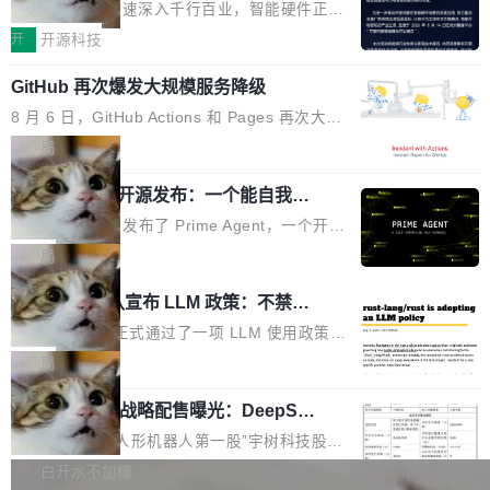
度,案例厚度、全域覆盖、多线协同...
硬件开发者日杭州站即将举行
看起来最令人兴奋的论文，那它们大部分都是过
工作过。近日他在 X 上发了一条帖子，列出了他
随着万物智联加速深入千行百业，智能硬件正从
度宣传的。」 这才是真正的痛点。不是所有论文
认为现代 AI 领域最重要的三个开源项目。 第一
单点设备迈向智能化、网联化、协同化发展。作
开
开源科技
都有问题，是最吸引眼球的那批论文最有问题。
个名字毫无悬念：Flash Attention 2。 Hieu 的
为面向全场景、跨终端的分布式操作系统，开源
他引用的帖子来自 Mathew Shen，一位 ICLR 2
理由很具体。FA 系列不需要解释，但 FA2 是他
GitHub 再次爆发大规模服务降级
鸿蒙通过统一技术底座和分布式能力，为不同类
026 的读者：「看了篇 ...
认为最重要的一个——复杂度恰到好处，刚好能
型智能设备的开发、连接与互联提供关键支撑，
8 月 6 日，GitHub Actions 和 Pages 再次大规
驱动你去学 CuTe，但还没被那些"邪恶的" Hopp
也为产业链企业探索产品创新与商业增长打开新
模服务降级，Actions 完全不可用超过 5 小时，
局
er++ 优化所淹没，足够容易修改和适配。 更关
的空间。 8月14日，开源鸿蒙智能硬件开发者日
webhook 停发，连自托管 runner 也因调度层故
键的是 FA2 的持久性...
（OHDD：OpenHarmony Hardware Develope
Prime Agent 开源发布：一个能自我改
障无法工作。Pages、Copilot code review、C
进的编程 Agent，ARC-AGI 3 超越人类
r Day）将在杭州启航。活动面向智能硬件产业
opilot coding agent 全部受影响。从检测到完全
Prime Intellect 发布了 Prime Agent，一个开源
专家基线
链企业和开发者，邀请行业专家与资深技术顾
恢复，大约 12 小时。 这是 2026 年 8 月的第六
的编程 Agent Harness，核心设计围绕两个抽
局
问，围绕开源鸿蒙技术能力、设备适配、芯片适
起事故，其中四起与 AI/Copilot 服务相关。 Git
象：Recursive Language Model（RLM）和 C
配、功耗与稳定性调优、兼容性测评及统一互联
Rust 项目团队宣布 LLM 政策：不禁
Hub 员工 kdaigle 在 HN 讨论中贴出了一组数
ontinual Harness。在 ARC-AGI 3 基准测试
等内容展开系统讲解和实战交流，帮助企业进一
止，但你要承认哪些代码不是你写的
据：2025 年全年 10 亿次 commit。现在，每周
上，Prime Agent + Opus 5 的组合达到了 95.
Rust 语言项目正式通过了一项 LLM 使用政策，
步了解开源鸿蒙在智能...
2.75 亿次，全年预计 140 亿次。GitHub...
5% RHAE Best@1，超过了 ARC 报告的人类专
覆盖 rust-lang/rust 单一仓库的代码贡献。这不
局
家基线 95.4%。 不是又一个 coding agent 包装
是项目级别的官方立场，目前由五个团队采纳，
宇树科技 IPO 战略配售曝光：DeepSe
器 Prime Agent 的架构和市面上大多数 coding
但它可能是主流开源项目中关于 AI 辅助贡献最
ek 获配 93.3 万股，锁定 36 个月
agent 有本质区别。大多数 agent harness 的设
细致的一份规则。 政策的核心只有一句话：LLM
8月6日晚间，“人形机器人第一股”宇树科技股份
计是基于早期模型的能力—...
可以用来分析、提炼、审阅、建议，但不能用来
有限公司披露IPO发行价格及战略配售结果，杭
白开水不加糖