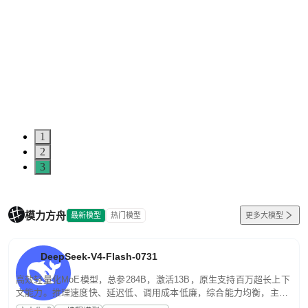
1
2
3
模力方舟
最新模型
热门模型
更多大模型
DeepSeek-V4-Flash-0731
高效轻量化MoE模型，总参284B，激活13B，原生支持百万超长上下
文能力。推理速度快、延迟低、调用成本低廉，综合能力均衡，主打
高并发、轻量化任务，适合日常对话、内容创作、基础 RAG、批量