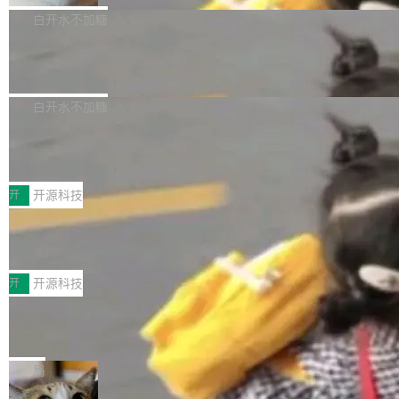
貌。数据显示，微软和 Meta 主要依托充沛的经
代码、验证结果的 AI 终端工具。 据介绍，Muse
构建流程可以分为四个环节：建图 → 控制难度
白开水不加糖
营现金流来覆盖资本开支，其资本支出覆盖率分
Code 是 Meta 的编程 agent 产品。它和市场上
→ 质量把关 → 数据概览。
别达到155% 和106%;而SpaceXAI的经营现金
腾讯开源 UCL-MPComm 通信库
已有的终端编程 agent 在设计理念上有几个明显
流仅能覆盖资本开支的12...
的差异点。 异步后台 agent：Muse Code 有一
腾讯网平团队宣布开源了 UCL-MPComm 通信
个主 agent 循环，外加一组后台 agent。这些后
库，并将作为transport接入Mooncake TENT。
白开水不加糖
台 agent...
该通信库针对AI Memory池化场景的数据传输需
CoStrict入选工信部2025人工智能应用
求进行了深度优化，能够实现数据中心内大规模
典型案例
计算节点间多种内存类型的高性能通信。 UCL-
近日，工信部科技司公示《2025人工智能应用典
MPComm将作为一种传输引擎接入Mooncake T
型案例入选名单》，深信服“面向企业研发场景的
开
开源科技
ENT，实现零拷贝传输性能提升30%、非零拷贝
开源 AI 编程平台 CoStrict 应用”凭借卓越的技术
传输性能最高提升5倍。UCL-MPComm底层基
深信服AI算力网关入选工信部人工智能
创新与落地成效成功入选。 全链路私有化部署，
应用典型案例！
于自研UCL-Engine通信引擎，后续腾讯网平将
助力企业AI研发安全落地 当前，越来越多企业已
前不久，工业和信息化部正式发布《2025年人工
持续开源更多基于UCL-Engine的高性能通信组
经开始引入 AI Coding 工具，通过调用公有云模
智能应用典型案例名单》，集中展示人工智能在
开
开源科技
件。 腾讯网平团队在UCL-MPComm中实现了一
型或企业内部部署模型提升研发效率。但随着 AI
各领域的应用成果，覆盖技术底座、行业赋能、
个独立于业务线程的全局通信引擎（Engine），
Coding 从个人辅助工具逐步走向团队级、组织
Jeff Dean 离开 Google：一个时代的结
产品应用、支撑保障、专题等五大方向。深信服
并实...
束，一个实验室的开始
级应用，企业在规模化落地过程中，对安全性、
AI算力网关（AI创新平台）成功入选！ 随着各行
Google 员工编号 20。MapReduce 作者之一。
可控性和代码质量提出了更高要求。 首先是数据
各业的Agent走向规模化建设，算力构成形态逐
Bigtable 作者之一。TensorFlow 的作者之一。
局
安全与合规要求。对于大多数普通研发场景，公
渐丰富，用户关注的重点也在发生变化：不只是
Gemini 的架构师。Google 首席科学家。 Jeff D