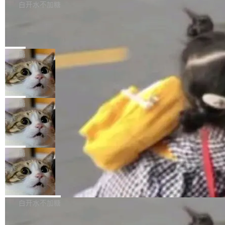
很多中国音视频开发者而言，这个名字并不陌
导致公司在多个项目上超支。《金融时报》报道
白开水不加糖
索“软件更新” > 检查更新，即可搜索新版本，下
生。十年前，他通过大量中文技术文章、源码分
称，仅一个项目的成本超支就高达 180 万美元
载安装完成升级即可。 没有...
析和开源示例，让一代开发者第一次真正理解 F
Hugging Face CEO 发声：中国正在开
（约合人民币 1215 万元）。 具体来说，一名工
源模型上碾压我们
Fmpeg，也成为很多人进入音视频开发领域的
程师借助 Anthropic 旗下 Claude Sonnet 模型
"他们正在开源模型上碾压我们。" Hugging Fac
“启蒙老师”。 而今年，恰好是雷霄骅离世十周
编写程序，目标是完成电商平台作者信息与商品
e CEO Clément Delangue 在 CNBC 的采访里
局
年。FFmpeg 社区最终选择用一个大版本的名
列表的数据匹配 —— 一项常规的数据处理任
没有拐弯抹角。他说中国正在赢得 AI 竞赛，而
字，留下了这份纪念。 雷霄骅曾是中国传媒大学
务，最终却产生了 180 万美元的账单，实际支出
当 AI agent 把源码变成了最好的扩展系
且按目前的速度，中国 AI 工具预计在今年底或
数字电视技术方向的博士生，长期从事视频、音
统，开发者工具必须开源
超出原定预算 860%。 更令人意外的是，该项目
2027 年就能追上美国前沿实验室的水平。 Dela
五年前，David Crawshaw 问过很多软件工程师
频技...
最终并未成功落地，而高额算力消耗持续运行长
ngue 把原因归结为一件事：开放协作。中国的
一个问题：你写过什么给自己用的程序？答案几
局
达 5 个月，公司直到财务对账时才察觉异常。这
AI 开发者在一个共享和协作的生态里加速迭代，
乎都是没有。工程师们整天用别人写的程序写程
意味着一个无人看管的 AI 程序，在近半年时间
而美国模型厂商在"闭门造车"。他的原话是 "buil
DeepSeek Harness 宣布内测邀请，全
序给别人用。偶尔有人自己写个博客系统、智能
里日夜不停地"烧钱"。 复盘显示，...
网最大规模开源 Agent 路演现场诞生
ding in silos"——各自为战，互不通气。 这个判
家居控制、家庭实验室，都算稀奇事。 Crawsh
一条内测招募帖，发出去的时候大概没人想到它
断从他嘴里说出来分量不同。Hugging Face 是
aw 是 Shelley 的作者，一个开源 AI coding age
会变成一场开源 Agent 生态的路演。 8月1日，
局
全球最大的开源 AI 平台，上面跑着上百万个模
nt。他最近在博客上写了一篇文章，核心论点很
DeepSeek Harness 团队负责人崔添翼（tiany
型。谁在开源赛道上领先，...
简单：开发者工具必须开源。 理由不是传统的自
商汤 SenseNova U1.5-Lite-Preview
i）在 X 上发帖： 「如果你是 Agent Harness 相
开源
由软件情怀，而是一个跟 AI agent 直接相关的
关开源项目的开发者，希望参加 DeepSeek Har
商汤科技宣布面向社区开源轻量级统一多模态模
技术判断。 两行 prompt 就能个性化任何软件 C
ness 的内测，可以回复或私信联系我。请附上
型的预览版本 SenseNova U1.5-Lite-Preview。
白开水不加糖
rawshaw 给出了两个 prompt。 第一个： "下载
GitHub id 以及开源代表作。」 DeepSeek 曾在
公告称，SenseNova U1.5-Lite-Preview并非简
某个软件的源码，在本地构建。修改 agent ...
官方招聘信息中写过一条简洁有力的公式：Mod
Ubuntu 将核心系统包从 deb 转成了 s