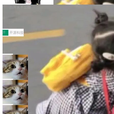
Apache Doris 4.1 要补齐的，正是缺失的那一
erg V3
热门页面还是低关注度页面，均未出现近期更
本。 Solon 换了个方式。整个 i18n 模块围绕三
半。在已有查询能力的基础上，Doris 进一步支
白开水不加糖
新，相关问题并非局限于特定领域，而是在不同
个解析器、一个注解、一个工具类展开——没有
持了 UPDATE、DELETE、MERGE INTO 等数
主题和访问量页面中普遍存在。 调查人员最初认
XML、没有拦截器注册、没有样板配置。 资源
Testin XAgent：CIO智能测试落地指南
据修改操作、完整的表结构管理与分区演进，以
为，Grokipedia可能只是限...
文件的约定 把文件放到 resources/i18n/ 下： r
及 rewrite_data_files、expire_snapshots 等日
7月30日，TiD2026质量竞争力大会在北京中关
esources/i18n/messages.properties ...
常维护操作，并完整支持 Iceberg V3 格式。
村国家自主创新示范区会议中心开幕。本届大会
开
开源科技
由中关村智联软件服务业质量创新联盟主办，以
让非法状态不可表示：一篇关于 ADT
“智构可信·质创未来——AI原生时代的质量新范
的帖子在 Reddit 火了
式”为主题，直面AI从实验室走向规模化产业落地
有一种东西，一旦用过就回不去了。Alex Fedos
的核心质量命题。会上，《2026智能研发生产力
eev 管它叫"软件设计的基石"。 他说的东西不新
局
工具选型手册》发布，Testin云测的Testin XAge
鲜——代数数据类型（ADT），尤其是和类型
Cloudflare 开源内部企业 AI 平台 Clou
nt智能测试系统入选AI测试领域代表产品。对CI
（sum type）。但他说清楚了一件事：这不是类
dflare OS
O而言，这提示了一个转变：AI测试正在从效率
型系统的学术体操，是日常编码的思维方式。 文
Cloudflare 发布了一个开源项目 Cloudflare O
工具升级为企业的质量基础设施。 CIO面对的新
章从一个简单的例子切入。一个网站的深色主题
S。如果你只看官方博客，你会觉得这是又一
局
现实 过去两年，CIO们的焦虑清单上多了两项：
设置，如果用布尔值 + 可空字段来表示——bool
个"AI 知识库 + 聊天机器人"——每个大厂都在
一是如何让大模型和智能体应用安全地从PoC走
ean 表示是否可切换，nullable 的默认模式、浅
Deno 团队开源 Celld，可自托管的分
做，没什么新鲜的。 但 Kenton Varda 在 Twitte
向生产，二是如何让测试团队跟得上AI应用...
布式 Durable Objects
色方案、深色方案——会产生大量无意义的组
r 上把事情说清楚了： 今天我们发布了 Cloudfla
Ryan Dahl 领导的 Deno 团队推出了最新开源项
合。方案缺了、配置冲突了、全 null 了。要知道
re OS，一个带连接器的聊天机器人，跟其他所
目 Celld，一个能在自己机器上运行 Cloudflare
局
哪些组合有效，作者说，你得靠"文档、校验、或
有科技公司做的一样。只不过，实际上它不一
Workers 和 Durable Objects 的守护进程。 设