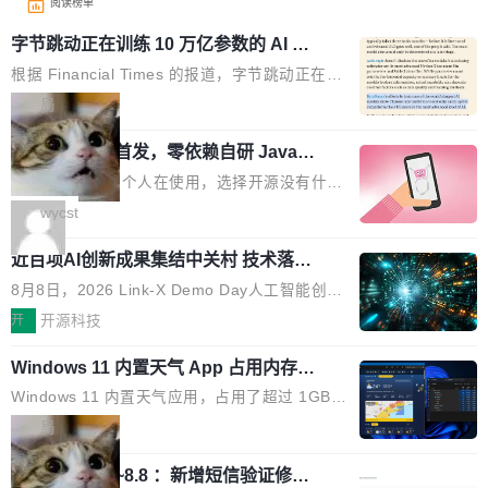
阅读榜单
字节跳动正在训练 10 万亿参数的 AI 模
型
根据 Financial Times 的报道，字节跳动正在训
练一个 10 万亿参数的 AI 模型，目前处于预训练
局
阶段。 10 万亿是什么概念？Anthropic 目前最
wastnet 开源首发，零依赖自研 Java H
大的模型 Mythos 5 约 8 万亿参数。DeepSeek
TTP/2 框架，性能对标 Undertow !
V4-Pro 是 1.6 万亿。月之暗面的 Kimi K3 是 2.
这个项目一直是个人在使用，选择开源没有什么
8 万亿。美团 LongCat-2.0 是 1.6 万亿。字节
动机理由，就是想开源了，如果非要说一个，那
wycst
跳动的这个未命名模型，直接跳到了 10 万亿。
就是它多少弥补了国产 Java 自研 HTTP/2 框架
预训练通常需要 3 到 6 个月，之后还有微调阶
近百项AI创新成果集结中关村 技术落地
这块空白——放眼国产 Java 生态，能拿出手的
与产业迭代提速
段。按这个时间线，最早可能在 2026 年底或 2
HTTP/2 网络框架，要么闭源，要么底层建立在
8月8日，2026 Link-X Demo Day人工智能创新
027 年初发布。 这个节点很微妙。Anthropic 刚
Netty 之上，真正自研的 Java 实现几乎没有。
项目展在北京中关村举办。本次活动由星连资
开
开源科技
在 5 月发布了 Mythos 5...
wastnet 是一款完全自研、零第三方依赖的轻量
本、华清普智AI孵化器主办，汇聚近2000名产
级 Java 网络应用框架，核心基于 JDK 原生 NI
Windows 11 内置天气 App 占用内存超
业、学术、投资人士，集中展出近百项覆盖AI芯
过 1GB
O 构建 Reactor 多路复用模型，不依赖 Netty、
片、算力、模型、应用全链条创新项目，聚焦AI
Windows 11 内置天气应用，占用了超过 1GB
Tomcat 等任何第三方网络库。其 HTTP/2 协议
技术产业化落地与资本对接，呈现当前国内AI前
内存。 Notebookcheck 的测试发现这个数字
局
栈从 HPACK、Huffman 到 ALPN 均为自主实
沿技术突破与商业化最新进展。 活动围绕AI学术
时，反复确认了多次。不是 100MB，不是 500
现，在基准测试中与 Un...
研究与产业落地融合展开多维度研讨。星连资本
调问更新7.26~8.8 ：新增短信验证修
MB，是 1 个 G。一个显示天气的应用。 Windo