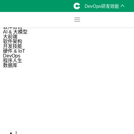
DevOps研发效能
综合
开源资讯
软件资讯
AI & 大模型
大前端
软件架构
开发技能
硬件 & IoT
DevOps
程序人生
数据库
1