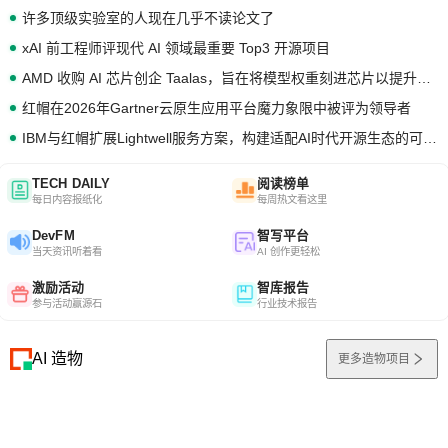
许多顶级实验室的人现在几乎不读论文了
xAI 前工程师评现代 AI 领域最重要 Top3 开源项目
AMD 收购 AI 芯片创企 Taalas，旨在将模型权重刻进芯片以提升推理性能
红帽在2026年Gartner云原生应用平台魔力象限中被评为领导者
IBM与红帽扩展Lightwell服务方案，构建适配AI时代开源生态的可信基础设施
TECH DAILY
阅读榜单
每日内容报纸化
每周热文看这里
DevFM
智写平台
当天资讯听着看
AI 创作更轻松
激励活动
智库报告
参与活动赢源石
行业技术报告
AI 造物
更多造物项目