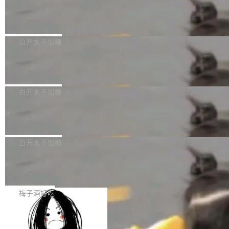
创作。 具体来说，LLM 生成的代码可以提交，
州深度求索人工智能基础技术研究有限公司（De
但必须满足五个条件：预先安排、非关键、高质
Docker 29.7.2 发布
epSeek）获配93.3399万股，按150.8元/股发行
量、充分测试、充分审查，并且必须披露。LLM
价格计算，认购金额约1.41亿元，股份锁定期为
Docker 29.7.2 现已发布，具体更新内容如下：
不得生成涉及安全性的关键变更，除非作者本身
36个月。 公告显示，本次宇树科技战略配售对
Bug fixes and enhancements 修复多次传递同
白开水不加糖
就是领域专家。即使如此，政策也"强烈不建
象主要包括长期投资机构、与公司业务具有战略
一环境变量时，docker service create和docker
议"这么做。 对于不披露的情况，审核者可以直
合作关系或长期合作愿景的大型企业、科创板保
Apache Fluss 毕业成为顶级项目
service update会发生 panic 的问题。docker/cl
接关闭 PR，无需解释。 政策作者 Jynn Ne...
荐人跟投子公司，以及公司高级管理人员和核心
i#7145 修复了 Docker Engine 29.7.0 中引入的
今年 7 月，Apache Fluss 的毕业提案在 Apach
员工参与设立的专项资产管理计划。其中，Dee
一个回归问题，该问题导致拉取镜像时会拒绝包
e 孵化器项目管理委员会（IPMC）投票中获得
白开水不加糖
pSeek作为与宇树科技具备战略合作关系的企
含绝对 hardlink 目标的镜像（此类镜像由某些镜
全票通过，随后获 Apache 软件基金会董事会批
业，获配股份数量占本次发行数量的2.31%。 除
像构建工具生成）。moby/moby#53305 修复了
马斯克 AI 百科项目 Grokipedia 被曝数
准。今天，Apache 软件基金会正式宣布 Apach
DeepSeek外，腾讯旗下上海启善投资有限公司
月未更新
Docker Engine 29.7.0 中引入的一个回归问
e Fluss 孵化毕业，成为 Apache 顶级项目（TL
埃隆·马斯克推出的AI百科项目 Grokipedia 被曝
获配9...
题，该问题可能导致在旧版 Linux 内核...
P）！这一里程碑不仅标志着 Fluss 迈入新的发
长期停止内容更新，未能实现其作为“AI版维基百
白开水不加糖
展阶段，也将进一步推动流式存储、实时湖仓与
科”替代品的目标。 据 Lawfare 最新调查，自今
AI 数据基础加速融合，为实时数据基础设施的发
Solon I18n：三种解析器，零样板代码
年4月以来，Grokipedia 页面更新功能基本停
展开启新的篇章。
滞，过去三个月内没有任何条目完成更新，用户
如果你在 Spring Boot 里做过国际化，流程大概
提交的编辑请求也长期处于待处理状态。 Groki
是这样的：配 MessageSource 的 Bean、写 R
梅子酒好吃
pedia 于去年底上线，定位为由人工智能生成内
eloadableResourceBundleMessageSource、
容的百科平台，被马斯克视为传统众包百科网站
Apache Doris 4.1 全面增强 Iceberg：
声明 LocaleResolver、注册 LocaleChangeInt
支持 UPDATE、MERGE INTO 与 Iceb
维基百科的替代方案。Lawfare 调查发现，无论
erceptor…五六步之后才能看到第一行翻译文