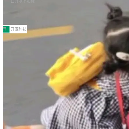
白开水不加糖
是 Anomaly 出品的 AI 编程工具，套餐 10 美元/
以来的变化 更新亮点： 新增对 RISC-V 处理器
月。用户交了 10 美元，就能用 DeepSeek Flas
2026 ChinaJoy鸿蒙游戏增长臻享会举
架构的支持。NetBSD 11.0 是首个支持 64 位 R
办，鲸鸿动能系统呈现游戏行业解决方
h 随便写代码，按网友说法：「怎么使劲用也用
ISC-V 平台的稳定版本，涵盖一系列基于 StarFi
8月1日，2026 ChinaJoy期间，鸿蒙游戏增长臻
案
不完。」5T 来自免费额度，3T 来自 Go...
ve JH71XX 的设备，例如 VisionFive 2、PINE
享会在上海举办。鸿蒙生态的全场景智慧营销平
开
开源科技
64 STAR64，以及 QEMU。 增强了对 POSIX.1
台鲸鸿动能协同华为游戏中心，面向游戏行业开
-2024 和 C23 编程接口标准的兼容性。 compat
发者及生态伙伴，系统呈现了平台在游戏领域的
_linux(8) 增强了对 Linux 系统调用的支持，包
完整能力版图——从IAP高价值用户的全周期经
加载更多
括 epoll（围绕 kqueue 实现）、POSIX 消息队
营、到IAA游戏的“买变一体”正循环、再到联运与
列、...
广告协同的全链路经营闭环，以及面向全球市场
的出海增长布局。 华为终端云业务商业化销售负
责人在开场致辞中表示，游戏开发者的核心诉求
已不再是“多一个投放渠道”，而是一套能够持续
驱动增长的体系。截至目前，搭载HarmonyOS
6的终端设备已突破7000万台，注册开发者数量
已突破 1100 万。随着鸿蒙生态汇聚越来越多的
高质量游戏...