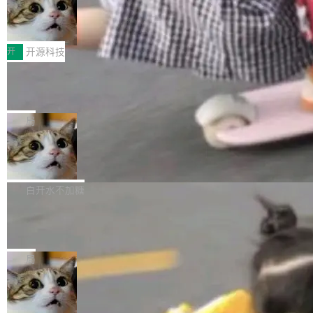
者部落知识"。 换个写法。Rust 的 enum，两个
样。这是 Sandstorm.io 的重制版，我十年前的
鲁大师7月新机性能/流畅/AI榜：vivo夺
计思路很直接：每个对象是一个独立的 SQLite
变体：Switchable...
性能、流畅双第一，三星Galaxy Z系列
那个创业公司。不同的是，这次它构建在 Cloudf
数据库，按名称寻址，复制到你自己的 S3 兼容
2026年7月的手机市场，由于存储等硬件成本暴
新折叠缺席
lare Workers 上——我花了九年时间搭建的平台
存储库里。节点之间只通过这个存储库协调——
增，手机厂商的日子也不好过啊，新机速度明显
开
开源科技
——并且深度集成了 AI。这基本上是我十年秘密
没有控制平面，没有共识协议。每个对象自带一
放缓，因此硝烟味淡了许多。新机参数规格除开
计划的顶峰。 十年前，Ken...
个小型数据库，应用天然按分片构建，单个数据
Zed 推出 DeltaDB，一个记录 commit
高价的三星折叠（三星Galaxy Z Fold8 Ultra / Z
之间所有操作的版本控制系统
库的竞争和爆炸半径问题在设计层面就被消除
Fold8 / Z Flip8）外，其余要么是中低端机器，
Zed 编辑器团队发布了新项目——DeltaDB，一
了。 闲置的 cell 会休眠到几乎不占资源。当 cel
例如iQOO Z11i、REDMI Note 17、REDMI No
个在 git commit 之间记录每一次编辑操作的版
局
l 迁移或唤醒时，新宿主从 S3 恢复 SQLite 数据
te 17 Pro、OPPO K15，要么是vivo X300 E这
本控制系统。目前处于 Early Access 阶段。 De
库继续执行。存储库是持久化的唯一真相...
样的次旗舰。 Galaxy Z Fold8 Ultra / Z Fold8 /
SpaceXAI 单季资本开支达 183 亿美元
ltaDB 的核心思路直接写在 landing page 最显
Z Flip8三款折叠屏新机均在7月22日发布，且全
眼的位置：「Software is made between com
根据风险投资人Tomer Tunguz 博客（VC 分
部搭载骁龙8 Elite Gen5 for Galaxy，它们本该
mits」——软件是在 commit 之间写出来的。git
析）披露的最新分析与第二季度业绩报告，Spac
白开水不加糖
是7月性...
只记录了你提交的最终状态，但真正的工作过程
eXAI在上个季度的总资本支出飙升至183.7亿美
——打字、删改、试错、agent 对话——都在 co
Meta 发布终端编程 Agent“Muse Cod
元。其中，绝大部分资金被直接用于 AI 领域，
e” 和 Muse Spark 1.2 模型
mmit 之间的空隙里丢失了。 DeltaDB 要做的就
金额高达158.3亿美元，这一单项投入已经逼近
Meta 今天发布了两款 AI 产品：Muse Code，
是把这段空隙补上。 回退到任何一次编辑：Delt
微软同期总资本开支的四成。 与亚马逊、Alpha
一个在终端里运行的编程 agent；Muse Spark
局
aDB 捕获 commit 之间的每一次操作，...
bet、微软以及 Meta 等传统科技巨头相比，Spa
1.2，驱动这个 agent 的新模型。一句话概括：
ceXAI的资金消耗速度尤为引人瞩目。然而，支
美团开源 LoHoSearch，用知识图谱校
你可以用 curl -fsSL https://dev.meta.ai/install.
准 AI 能力认知
撑庞大支出的资金来源却呈现出截然不同的面
sh | bash 安装一个能在大项目里自动规划、写
机器出题的前提，是让机器拥有全局视野。整个