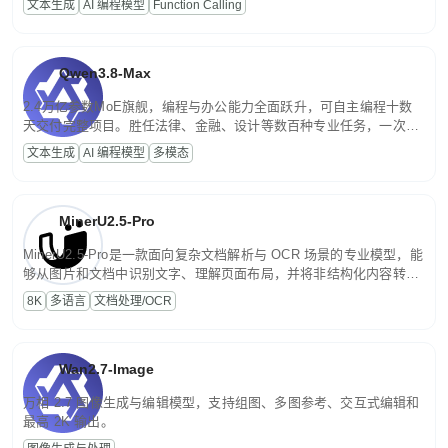
文本生成
AI 编程模型
Function Calling
文案处理等普惠刚需场景。
Qwen3.8-Max
2.4万亿参数MoE旗舰，编程与办公能力全面跃升，可自主编程十数
天交付完整项目。胜任法律、金融、设计等数百种专业任务，一次对
话端到端交付生产级成果。原生视觉理解贯穿规划、执行与验证全流
文本生成
AI 编程模型
多模态
程，支持超长文档与长视频的深度语义解析。长程任务中自主规划与
闭环迭代，持续进化。
MinerU2.5-Pro
MinerU2.5-Pro是一款面向复杂文档解析与 OCR 场景的专业模型，能
够从图片和文档中识别文字、理解页面布局，并将非结构化内容转换
为便于存储、检索和二次处理的结构化结果。
8K
多语言
文档处理/OCR
Wan2.7-Image
万相 2.7 图像生成与编辑模型，支持组图、多图参考、交互式编辑和
最高 2K 输出。