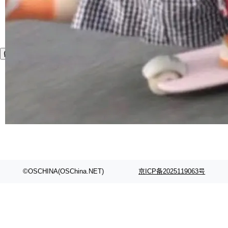
©OSCHINA(OSChina.NET)
京ICP备2025119063号