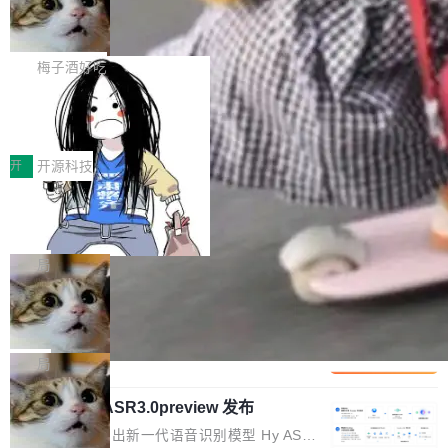
有云模型能够满足快速试用和效率提升的需求。
让AI用起来，还要进一步看清混合算力时代下，
🔥 SolonCode v2026.8.4 发布：界面
ean 在 Google 工作了 27 年后，宣布离职。 他
但对于金融、能源、医疗等对数据安全要求较...
字体可调、22 种语言、记忆搜索增强
Token花在哪里、算力是否被充分利用，以及持
不是一个人走。一同离开的还有 Sanjay Ghema
打开终端就能上岗的全中文编码智能体，这一轮
续增长的AI成本该如何优化。 深信服AI算力网关
wat（Google 员工编号 23，Jeff Dean 二十多
把「看得清、用母语、记得住」三件事一次补
梅子酒好吃
正是围绕这些实际问题，从Token治理和成本治
年的编程搭档，MapReduce 和 Bigtable 的共同
齐。 SolonCode 是什么 SolonCode 是杭州无
理两个方面，让用户的每一份算力都看得清、管
作者）、Quoc Le（Google 大脑核心成员，Se
让“代码语义理解”深度释放AI Coding
耳科技研发的企业级终端编码智能体——一位全
得住、用得稳、省得下、更安全！ 一、从现在开
价值潜能：华为云码道（CodeArts）
q2Seq 和 DocAI 的共同发明人）以及 Oriol Vin
中文驱动的数字员工，自主理解需求、规划步
一、代码仓深度理解技术的作用与价值 在软件工
始，Token使用一目...
代码仓技术解析
yals（Gemini 联合负责人，AlphaSta...
骤、编写代码。不挑模型、不挑平台，curl 一行
程实践中，代码仓是企业核心知识资产的主要载
开
开源科技
装完即用。 开源地址：Gitee · GitCode · GitHu
体。企业级代码仓库通常包含数十万乃至数百万
b 安装 支持 Java 8+（8~26）、macOS / Linu
一条“删库”命令跑 17 小时，算法工程
个文件，其规模远超单次模型调用可承载的上下
师删光 89TB 数据只为干私活
x / Windows / Harmony PC。 # macOS / Linu
文窗口。随着项目规模的持续扩张与代码历史的
最高人民检察院8月4日公布了一起案件：北京一
x / Harmony PC curl -fsSL https://solon.noea
不断累积，代码仓中的模块关系、接口契约、业
名90后算法工程师王某，为了给自己接的私活腾
局
r.org/solon...
务逻辑等关键信息往往分散于数十乃至数百个文
服务器空间，删光了公司AI游戏部门的全部核心
件之中，形成高度复杂的知识关联网络。传统的
Cloudflare 分享推理优化实践：KV ca
数据。 王某2024年1月入职东城区某科技公司AI
che 量化 + 权重压缩，吞吐量提升 4
代码检索手段（如关键词匹配、目录遍历）仅能
短剧部门，有互联网大厂背景。在公司内部架构
Kimi 和 GLM 是当前最强的大模型系列之一，但
1%，成本降 30%
在语法层面完成文本定位，难以触及代码的语义
调整期间，部门三次通知全员将数据从A集群迁
它们有一个共同的问题：太吃显存了。月之暗面
局
内涵与结构关联，导致开发者使用代码智能体在
移到B集群，王某都回复了"收到"。 他没有迁移
的 Kimi K 系列和智谱的 GLM 都是长上下文、M
理解大规模代码仓时面临显著"代码仓理解"瓶
数据。2024年9月3日下午4点，他使用此前登录
腾讯混元 Hy ASR3.0preview 发布
oE 架构的大模型，好用到让人上瘾，但 GPU 显
颈。 代码仓深度理解服务（以下简称" CodeBas
的账号密码进入A集群，输入了一条被程序员圈
存永远不够用。 Cloudflare 的 Workers AI 团队
腾讯混元正式推出新一代语音识别模型 Hy ASR