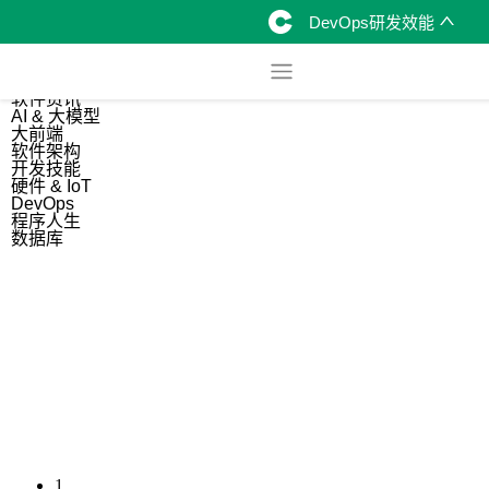
DevOps研发效能
综合
开源资讯
软件资讯
AI & 大模型
大前端
软件架构
开发技能
硬件 & IoT
DevOps
程序人生
数据库
1