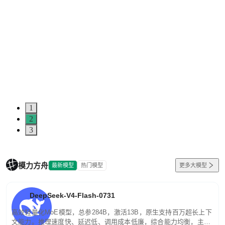
1
2
3
模力方舟
最新模型
热门模型
更多大模型
DeepSeek-V4-Flash-0731
高效轻量化MoE模型，总参284B，激活13B，原生支持百万超长上下
文能力。推理速度快、延迟低、调用成本低廉，综合能力均衡，主打