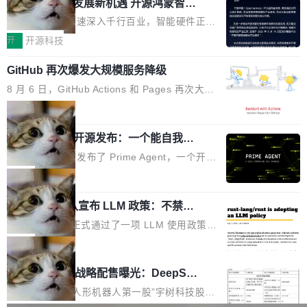
或造假。问题是，作为读者，如果你筛选出那些
共商智能硬件发展新机遇 开源鸿蒙智能
的早期工程师之一，在 Grok 训练基础设施团队
度,案例厚度、全域覆盖、多线协同...
硬件开发者日杭州站即将举行
看起来最令人兴奋的论文，那它们大部分都是过
工作过。近日他在 X 上发了一条帖子，列出了他
随着万物智联加速深入千行百业，智能硬件正从
度宣传的。」 这才是真正的痛点。不是所有论文
认为现代 AI 领域最重要的三个开源项目。 第一
单点设备迈向智能化、网联化、协同化发展。作
开
开源科技
都有问题，是最吸引眼球的那批论文最有问题。
个名字毫无悬念：Flash Attention 2。 Hieu 的
为面向全场景、跨终端的分布式操作系统，开源
他引用的帖子来自 Mathew Shen，一位 ICLR 2
理由很具体。FA 系列不需要解释，但 FA2 是他
GitHub 再次爆发大规模服务降级
鸿蒙通过统一技术底座和分布式能力，为不同类
026 的读者：「看了篇 ...
认为最重要的一个——复杂度恰到好处，刚好能
型智能设备的开发、连接与互联提供关键支撑，
8 月 6 日，GitHub Actions 和 Pages 再次大规
驱动你去学 CuTe，但还没被那些"邪恶的" Hopp
也为产业链企业探索产品创新与商业增长打开新
模服务降级，Actions 完全不可用超过 5 小时，
局
er++ 优化所淹没，足够容易修改和适配。 更关
的空间。 8月14日，开源鸿蒙智能硬件开发者日
webhook 停发，连自托管 runner 也因调度层故
键的是 FA2 的持久性...
（OHDD：OpenHarmony Hardware Develope
Prime Agent 开源发布：一个能自我改
障无法工作。Pages、Copilot code review、C
进的编程 Agent，ARC-AGI 3 超越人类
r Day）将在杭州启航。活动面向智能硬件产业
opilot coding agent 全部受影响。从检测到完全
Prime Intellect 发布了 Prime Agent，一个开源
专家基线
链企业和开发者，邀请行业专家与资深技术顾
恢复，大约 12 小时。 这是 2026 年 8 月的第六
的编程 Agent Harness，核心设计围绕两个抽
局
问，围绕开源鸿蒙技术能力、设备适配、芯片适
起事故，其中四起与 AI/Copilot 服务相关。 Git
象：Recursive Language Model（RLM）和 C
配、功耗与稳定性调优、兼容性测评及统一互联
Hub 员工 kdaigle 在 HN 讨论中贴出了一组数
Rust 项目团队宣布 LLM 政策：不禁
ontinual Harness。在 ARC-AGI 3 基准测试
等内容展开系统讲解和实战交流，帮助企业进一
止，但你要承认哪些代码不是你写的
据：2025 年全年 10 亿次 commit。现在，每周
上，Prime Agent + Opus 5 的组合达到了 95.
Rust 语言项目正式通过了一项 LLM 使用政策，
步了解开源鸿蒙在智能...
2.75 亿次，全年预计 140 亿次。GitHub...
5% RHAE Best@1，超过了 ARC 报告的人类专
覆盖 rust-lang/rust 单一仓库的代码贡献。这不
局
家基线 95.4%。 不是又一个 coding agent 包装
是项目级别的官方立场，目前由五个团队采纳，
宇树科技 IPO 战略配售曝光：DeepSe
器 Prime Agent 的架构和市面上大多数 coding
但它可能是主流开源项目中关于 AI 辅助贡献最
ek 获配 93.3 万股，锁定 36 个月
agent 有本质区别。大多数 agent harness 的设
细致的一份规则。 政策的核心只有一句话：LLM
8月6日晚间，“人形机器人第一股”宇树科技股份
计是基于早期模型的能力—...