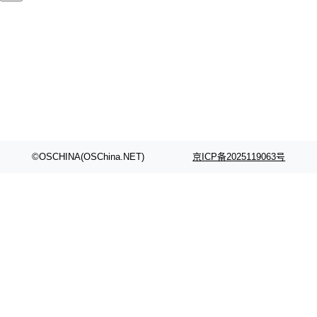
颈。 代码仓深度理解服务（以下简称" CodeBas
的账号密码进入A集群，输入了一条被程序员圈
e深度理解服务"）是华为云码道（CodeA...
称为"删库跑路"的命令——最高管理员权限、无
需确认、强制递归删除。17个小时后，运维人员
发现异常并中止进程时，89TB数据已经没了。
删掉的是AI游戏部门的全部开发文件，包括公司
自研的多个文生3D和...
©OSCHINA(OSChina.NET)
京ICP备2025119063号