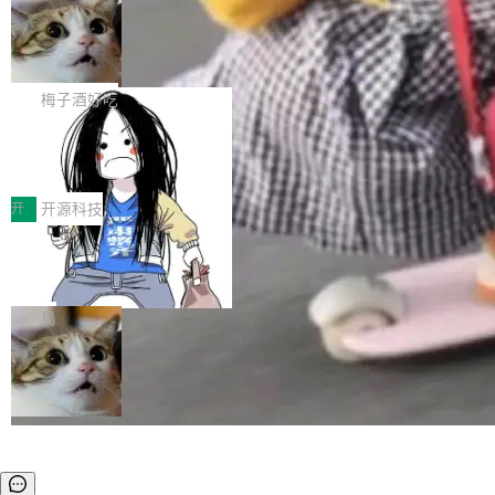
安全与合规要求。对于大多数普通研发场景，公
渐丰富，用户关注的重点也在发生变化：不只是
Gemini 的架构师。Google 首席科学家。 Jeff D
有云模型能够满足快速试用和效率提升的需求。
让AI用起来，还要进一步看清混合算力时代下，
🔥 SolonCode v2026.8.4 发布：界面
ean 在 Google 工作了 27 年后，宣布离职。 他
但对于金融、能源、医疗等对数据安全要求较...
字体可调、22 种语言、记忆搜索增强
Token花在哪里、算力是否被充分利用，以及持
不是一个人走。一同离开的还有 Sanjay Ghema
打开终端就能上岗的全中文编码智能体，这一轮
续增长的AI成本该如何优化。 深信服AI算力网关
wat（Google 员工编号 23，Jeff Dean 二十多
把「看得清、用母语、记得住」三件事一次补
梅子酒好吃
正是围绕这些实际问题，从Token治理和成本治
年的编程搭档，MapReduce 和 Bigtable 的共同
齐。 SolonCode 是什么 SolonCode 是杭州无
理两个方面，让用户的每一份算力都看得清、管
作者）、Quoc Le（Google 大脑核心成员，Se
让“代码语义理解”深度释放AI Coding
耳科技研发的企业级终端编码智能体——一位全
得住、用得稳、省得下、更安全！ 一、从现在开
价值潜能：华为云码道（CodeArts）
q2Seq 和 DocAI 的共同发明人）以及 Oriol Vin
中文驱动的数字员工，自主理解需求、规划步
一、代码仓深度理解技术的作用与价值 在软件工
始，Token使用一目...
代码仓技术解析
yals（Gemini 联合负责人，AlphaSta...
骤、编写代码。不挑模型、不挑平台，curl 一行
程实践中，代码仓是企业核心知识资产的主要载
开
开源科技
装完即用。 开源地址：Gitee · GitCode · GitHu
体。企业级代码仓库通常包含数十万乃至数百万
b 安装 支持 Java 8+（8~26）、macOS / Linu
一条“删库”命令跑 17 小时，算法工程
个文件，其规模远超单次模型调用可承载的上下
师删光 89TB 数据只为干私活
x / Windows / Harmony PC。 # macOS / Linu
文窗口。随着项目规模的持续扩张与代码历史的
最高人民检察院8月4日公布了一起案件：北京一
x / Harmony PC curl -fsSL https://solon.noea
不断累积，代码仓中的模块关系、接口契约、业
名90后算法工程师王某，为了给自己接的私活腾
局
r.org/solon...
务逻辑等关键信息往往分散于数十乃至数百个文
服务器空间，删光了公司AI游戏部门的全部核心
件之中，形成高度复杂的知识关联网络。传统的
数据。 王某2024年1月入职东城区某科技公司AI
代码检索手段（如关键词匹配、目录遍历）仅能
短剧部门，有互联网大厂背景。在公司内部架构
在语法层面完成文本定位，难以触及代码的语义
调整期间，部门三次通知全员将数据从A集群迁
内涵与结构关联，导致开发者使用代码智能体在
移到B集群，王某都回复了"收到"。 他没有迁移
理解大规模代码仓时面临显著"代码仓理解"瓶
数据。2024年9月3日下午4点，他使用此前登录