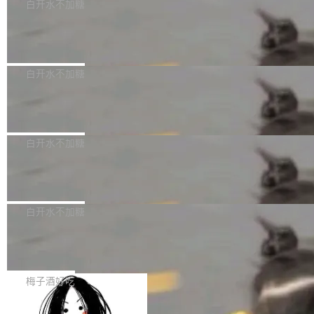
可以用来分析、提炼、审阅、建议，但不能用来
有限公司披露IPO发行价格及战略配售结果，杭
白开水不加糖
创作。 具体来说，LLM 生成的代码可以提交，
州深度求索人工智能基础技术研究有限公司（De
Docker 29.7.2 发布
但必须满足五个条件：预先安排、非关键、高质
epSeek）获配93.3399万股，按150.8元/股发行
量、充分测试、充分审查，并且必须披露。LLM
价格计算，认购金额约1.41亿元，股份锁定期为
Docker 29.7.2 现已发布，具体更新内容如下：
不得生成涉及安全性的关键变更，除非作者本身
36个月。 公告显示，本次宇树科技战略配售对
Bug fixes and enhancements 修复多次传递同
白开水不加糖
就是领域专家。即使如此，政策也"强烈不建
象主要包括长期投资机构、与公司业务具有战略
一环境变量时，docker service create和docker
议"这么做。 对于不披露的情况，审核者可以直
合作关系或长期合作愿景的大型企业、科创板保
Apache Fluss 毕业成为顶级项目
service update会发生 panic 的问题。docker/cl
接关闭 PR，无需解释。 政策作者 Jynn Ne...
荐人跟投子公司，以及公司高级管理人员和核心
i#7145 修复了 Docker Engine 29.7.0 中引入的
今年 7 月，Apache Fluss 的毕业提案在 Apach
员工参与设立的专项资产管理计划。其中，Dee
一个回归问题，该问题导致拉取镜像时会拒绝包
e 孵化器项目管理委员会（IPMC）投票中获得
白开水不加糖
pSeek作为与宇树科技具备战略合作关系的企
含绝对 hardlink 目标的镜像（此类镜像由某些镜
全票通过，随后获 Apache 软件基金会董事会批
业，获配股份数量占本次发行数量的2.31%。 除
像构建工具生成）。moby/moby#53305 修复了
马斯克 AI 百科项目 Grokipedia 被曝数
准。今天，Apache 软件基金会正式宣布 Apach
DeepSeek外，腾讯旗下上海启善投资有限公司
月未更新
Docker Engine 29.7.0 中引入的一个回归问
e Fluss 孵化毕业，成为 Apache 顶级项目（TL
埃隆·马斯克推出的AI百科项目 Grokipedia 被曝
获配9...
题，该问题可能导致在旧版 Linux 内核...
P）！这一里程碑不仅标志着 Fluss 迈入新的发
长期停止内容更新，未能实现其作为“AI版维基百
白开水不加糖
展阶段，也将进一步推动流式存储、实时湖仓与
科”替代品的目标。 据 Lawfare 最新调查，自今
AI 数据基础加速融合，为实时数据基础设施的发
Solon I18n：三种解析器，零样板代码
年4月以来，Grokipedia 页面更新功能基本停
展开启新的篇章。
滞，过去三个月内没有任何条目完成更新，用户
如果你在 Spring Boot 里做过国际化，流程大概
提交的编辑请求也长期处于待处理状态。 Groki
是这样的：配 MessageSource 的 Bean、写 R
梅子酒好吃
pedia 于去年底上线，定位为由人工智能生成内
eloadableResourceBundleMessageSource、
容的百科平台，被马斯克视为传统众包百科网站
Apache Doris 4.1 全面增强 Iceberg：
声明 LocaleResolver、注册 LocaleChangeInt