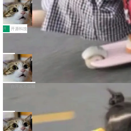
哪些组合有效，作者说，你得靠"文档、校验、或
有科技公司做的一样。只不过，实际上它不一
Workers 和 Durable Objects 的守护进程。 设
者部落知识"。 换个写法。Rust 的 enum，两个
样。这是 Sandstorm.io 的重制版，我十年前的
鲁大师7月新机性能/流畅/AI榜：vivo夺
计思路很直接：每个对象是一个独立的 SQLite
变体：Switchable...
性能、流畅双第一，三星Galaxy Z系列
那个创业公司。不同的是，这次它构建在 Cloudf
数据库，按名称寻址，复制到你自己的 S3 兼容
2026年7月的手机市场，由于存储等硬件成本暴
新折叠缺席
lare Workers 上——我花了九年时间搭建的平台
存储库里。节点之间只通过这个存储库协调——
增，手机厂商的日子也不好过啊，新机速度明显
开
开源科技
——并且深度集成了 AI。这基本上是我十年秘密
没有控制平面，没有共识协议。每个对象自带一
放缓，因此硝烟味淡了许多。新机参数规格除开
计划的顶峰。 十年前，Ken...
个小型数据库，应用天然按分片构建，单个数据
Zed 推出 DeltaDB，一个记录 commit
高价的三星折叠（三星Galaxy Z Fold8 Ultra / Z
之间所有操作的版本控制系统
库的竞争和爆炸半径问题在设计层面就被消除
Fold8 / Z Flip8）外，其余要么是中低端机器，
Zed 编辑器团队发布了新项目——DeltaDB，一
了。 闲置的 cell 会休眠到几乎不占资源。当 cel
例如iQOO Z11i、REDMI Note 17、REDMI No
个在 git commit 之间记录每一次编辑操作的版
局
l 迁移或唤醒时，新宿主从 S3 恢复 SQLite 数据
te 17 Pro、OPPO K15，要么是vivo X300 E这
本控制系统。目前处于 Early Access 阶段。 De
库继续执行。存储库是持久化的唯一真相...
样的次旗舰。 Galaxy Z Fold8 Ultra / Z Fold8 /
SpaceXAI 单季资本开支达 183 亿美元
ltaDB 的核心思路直接写在 landing page 最显
Z Flip8三款折叠屏新机均在7月22日发布，且全
眼的位置：「Software is made between com
根据风险投资人Tomer Tunguz 博客（VC 分
部搭载骁龙8 Elite Gen5 for Galaxy，它们本该
mits」——软件是在 commit 之间写出来的。git
析）披露的最新分析与第二季度业绩报告，Spac
白开水不加糖
是7月性...
只记录了你提交的最终状态，但真正的工作过程
eXAI在上个季度的总资本支出飙升至183.7亿美
——打字、删改、试错、agent 对话——都在 co
Meta 发布终端编程 Agent“Muse Cod
元。其中，绝大部分资金被直接用于 AI 领域，
e” 和 Muse Spark 1.2 模型
mmit 之间的空隙里丢失了。 DeltaDB 要做的就
金额高达158.3亿美元，这一单项投入已经逼近
Meta 今天发布了两款 AI 产品：Muse Code，
是把这段空隙补上。 回退到任何一次编辑：Delt
微软同期总资本开支的四成。 与亚马逊、Alpha
一个在终端里运行的编程 agent；Muse Spark
局
aDB 捕获 commit 之间的每一次操作，...
bet、微软以及 Meta 等传统科技巨头相比，Spa
1.2，驱动这个 agent 的新模型。一句话概括：
ceXAI的资金消耗速度尤为引人瞩目。然而，支
美团开源 LoHoSearch，用知识图谱校
你可以用 curl -fsSL https://dev.meta.ai/install.