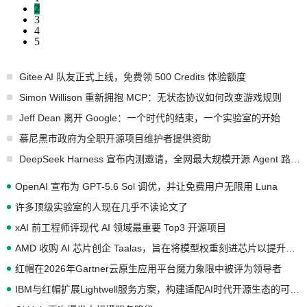
2
3
4
5
Gitee AI 队友正式上线，免费领 500 Credits 体验额度
Simon Willison 重新拥抱 MCP：无状态协议如何改变游戏规则
Jeff Dean 离开 Google：一个时代的结束，一个实验室的开始
慕尼黑市政府为全职开源项目维护者提供资助
DeepSeek Harness 宣布内测邀请，全网最大规模开源 Agent 路演现场诞生
OpenAI 宣布为 GPT-5.6 Sol 调优，并让免费用户无限用 Luna
许多顶级实验室的人现在几乎不读论文了
xAI 前工程师评现代 AI 领域最重要 Top3 开源项目
AMD 收购 AI 芯片创企 Taalas，旨在将模型权重刻进芯片以提升推理性能
红帽在2026年Gartner云原生应用平台魔力象限中被评为领导者
IBM与红帽扩展Lightwell服务方案，构建适配AI时代开源生态的可信基础设施