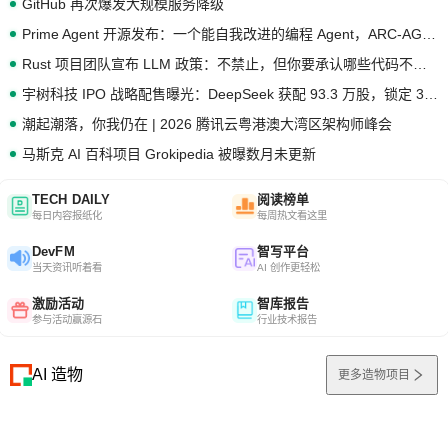
GitHub 再次爆发大规模服务降级
Prime Agent 开源发布：一个能自我改进的编程 Agent，ARC-AGI 3 超越人类专家基线
Rust 项目团队宣布 LLM 政策：不禁止，但你要承认哪些代码不是你写的
宇树科技 IPO 战略配售曝光：DeepSeek 获配 93.3 万股，锁定 36 个月
潮起潮落，你我仍在 | 2026 腾讯云粤港澳大湾区架构师峰会
马斯克 AI 百科项目 Grokipedia 被曝数月未更新
TECH DAILY
阅读榜单
每日内容报纸化
每周热文看这里
DevFM
智写平台
当天资讯听着看
AI 创作更轻松
激励活动
智库报告
参与活动赢源石
行业技术报告
AI 造物
更多造物项目