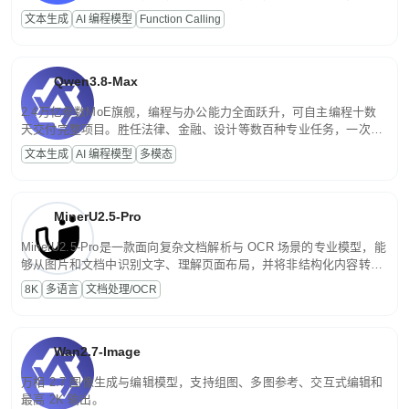
高并发、轻量化任务，适合日常对话、内容创作、基础 RAG、批量
文本生成
AI 编程模型
Function Calling
文案处理等普惠刚需场景。
Qwen3.8-Max
2.4万亿参数MoE旗舰，编程与办公能力全面跃升，可自主编程十数
天交付完整项目。胜任法律、金融、设计等数百种专业任务，一次对
话端到端交付生产级成果。原生视觉理解贯穿规划、执行与验证全流
文本生成
AI 编程模型
多模态
程，支持超长文档与长视频的深度语义解析。长程任务中自主规划与
闭环迭代，持续进化。
MinerU2.5-Pro
MinerU2.5-Pro是一款面向复杂文档解析与 OCR 场景的专业模型，能
够从图片和文档中识别文字、理解页面布局，并将非结构化内容转换
为便于存储、检索和二次处理的结构化结果。
8K
多语言
文档处理/OCR
Wan2.7-Image
万相 2.7 图像生成与编辑模型，支持组图、多图参考、交互式编辑和
最高 2K 输出。