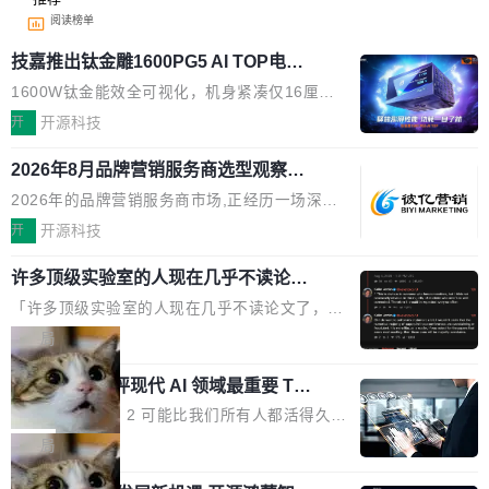
阅读榜单
技嘉推出钛金雕1600PG5 AI TOP电
源：为发烧级主机与本地AI算力打造旗
1600W钛金能效全可视化，机身紧凑仅16厘米
舰供电方案
继2026台北电脑展首度亮相后，技嘉科技近日正
开
开源科技
式发布钛金雕1600PG5 AI TOP电源。这款高端
2026年8月品牌营销服务商选型观察：
电源专为发烧级DIY主机与本地AI算力平台打
从流量思维到品牌资产思维的范式转移
造，整机长度仅16厘米，提供1600W额定功率
2026年的品牌营销服务商市场,正经历一场深刻
与80PLUS钛金能效；支持ATX 3.1与PCIe 5.1
的价值重构。全球全案品牌代理机构市场从2025
开
开源科技
规范，结合服务器级元件、完善供电线材与内置
年的83.1亿美元增长至2026年的86.6亿美元,年
实时LCD监控屏，可充分满足当下高阶PC主机
许多顶级实验室的人现在几乎不读论文
复合增长率达5.44%,预计2032年将突破120亿美
了
的严苛使用需求。 澎湃功率，紧凑机身 钛金雕1
元。数字广告与公共关系相关服务市场更是从20
「许多顶级实验室的人现在几乎不读论文了，而
600PG5 AI TOP具备强悍输出功率，同时实现
25年的8463亿美元扩张至2026年的8763亿美
且他们认为 ICLR/ICML/NeurIPS 充斥着大量过
局
机身尺寸大幅精简。整机长度仅16厘米，属于同
元。数字的背后是一个清晰的事实——品牌对专
度宣传和欺诈。」 OpenAI 研究员 Keller Jorda
功率段机身尺寸十分紧凑的1600W电源产品。小
业化营销服务的需求从未如此迫切。 但市场扩容
xAI 前工程师评现代 AI 领域最重要 Top
n 这条推文引发了广泛讨论。他不是在说风凉
巧机身有效提升市面主流标准A...
3 开源项目
的同时,服务商的竞争逻辑正在改变。2026年Top
话，他是说出了一个圈内人尽皆知但很少公开捅
Flash Attention 2 可能比我们所有人都活得久。
Agency年度合辑的观察指出,“产品”这个离消费
破的事实。 Jordan 随后补充了一句软化声明：
这句话不是来自某个技术博客，而是出自 Hieu
局
者最近的载体,在整个品牌营销层面的权重显著变
「我不认为这些会议上大部分论文都在过度宣传
Pham 的一条推文。Hieu Pham 是谁？他是 xAI
高了。全域营销服务商的竞争正在从规模转向深