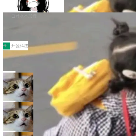
支持 UPDATE、MERGE INTO 与 Iceb
维基百科的替代方案。Lawfare 调查发现，无论
erceptor…五六步之后才能看到第一行翻译文
Apache Doris 4.1 要补齐的，正是缺失的那一
erg V3
热门页面还是低关注度页面，均未出现近期更
本。 Solon 换了个方式。整个 i18n 模块围绕三
半。在已有查询能力的基础上，Doris 进一步支
白开水不加糖
新，相关问题并非局限于特定领域，而是在不同
个解析器、一个注解、一个工具类展开——没有
持了 UPDATE、DELETE、MERGE INTO 等数
主题和访问量页面中普遍存在。 调查人员最初认
XML、没有拦截器注册、没有样板配置。 资源
Testin XAgent：CIO智能测试落地指南
据修改操作、完整的表结构管理与分区演进，以
为，Grokipedia可能只是限...
文件的约定 把文件放到 resources/i18n/ 下： r
及 rewrite_data_files、expire_snapshots 等日
7月30日，TiD2026质量竞争力大会在北京中关
esources/i18n/messages.properties ...
常维护操作，并完整支持 Iceberg V3 格式。
村国家自主创新示范区会议中心开幕。本届大会
开
开源科技
由中关村智联软件服务业质量创新联盟主办，以
让非法状态不可表示：一篇关于 ADT
“智构可信·质创未来——AI原生时代的质量新范
的帖子在 Reddit 火了
式”为主题，直面AI从实验室走向规模化产业落地
有一种东西，一旦用过就回不去了。Alex Fedos
的核心质量命题。会上，《2026智能研发生产力
eev 管它叫"软件设计的基石"。 他说的东西不新
局
工具选型手册》发布，Testin云测的Testin XAge
鲜——代数数据类型（ADT），尤其是和类型
Cloudflare 开源内部企业 AI 平台 Clou
nt智能测试系统入选AI测试领域代表产品。对CI
（sum type）。但他说清楚了一件事：这不是类
dflare OS
O而言，这提示了一个转变：AI测试正在从效率
型系统的学术体操，是日常编码的思维方式。 文
Cloudflare 发布了一个开源项目 Cloudflare O
工具升级为企业的质量基础设施。 CIO面对的新
章从一个简单的例子切入。一个网站的深色主题
S。如果你只看官方博客，你会觉得这是又一
局
现实 过去两年，CIO们的焦虑清单上多了两项：
设置，如果用布尔值 + 可空字段来表示——bool
个"AI 知识库 + 聊天机器人"——每个大厂都在
一是如何让大模型和智能体应用安全地从PoC走
Deno 团队开源 Celld，可自托管的分
ean 表示是否可切换，nullable 的默认模式、浅
做，没什么新鲜的。 但 Kenton Varda 在 Twitte
向生产，二是如何让测试团队跟得上AI应用...
布式 Durable Objects
色方案、深色方案——会产生大量无意义的组
r 上把事情说清楚了： 今天我们发布了 Cloudfla
Ryan Dahl 领导的 Deno 团队推出了最新开源项
合。方案缺了、配置冲突了、全 null 了。要知道
re OS，一个带连接器的聊天机器人，跟其他所
目 Celld，一个能在自己机器上运行 Cloudflare
局