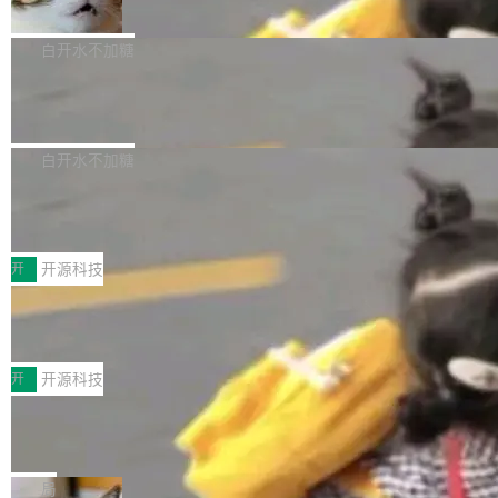
准 AI 能力认知
撑庞大支出的资金来源却呈现出截然不同的面
sh | bash 安装一个能在大项目里自动规划、写
机器出题的前提，是让机器拥有全局视野。整个
貌。数据显示，微软和 Meta 主要依托充沛的经
代码、验证结果的 AI 终端工具。 据介绍，Muse
构建流程可以分为四个环节：建图 → 控制难度
白开水不加糖
营现金流来覆盖资本开支，其资本支出覆盖率分
Code 是 Meta 的编程 agent 产品。它和市场上
→ 质量把关 → 数据概览。
别达到155% 和106%;而SpaceXAI的经营现金
已有的终端编程 agent 在设计理念上有几个明显
腾讯开源 UCL-MPComm 通信库
流仅能覆盖资本开支的12...
的差异点。 异步后台 agent：Muse Code 有一
腾讯网平团队宣布开源了 UCL-MPComm 通信
个主 agent 循环，外加一组后台 agent。这些后
库，并将作为transport接入Mooncake TENT。
白开水不加糖
台 agent...
该通信库针对AI Memory池化场景的数据传输需
CoStrict入选工信部2025人工智能应用
求进行了深度优化，能够实现数据中心内大规模
典型案例
计算节点间多种内存类型的高性能通信。 UCL-
近日，工信部科技司公示《2025人工智能应用典
MPComm将作为一种传输引擎接入Mooncake T
型案例入选名单》，深信服“面向企业研发场景的
开
开源科技
ENT，实现零拷贝传输性能提升30%、非零拷贝
开源 AI 编程平台 CoStrict 应用”凭借卓越的技术
深信服AI算力网关入选工信部人工智能
传输性能最高提升5倍。UCL-MPComm底层基
创新与落地成效成功入选。 全链路私有化部署，
应用典型案例！
于自研UCL-Engine通信引擎，后续腾讯网平将
助力企业AI研发安全落地 当前，越来越多企业已
前不久，工业和信息化部正式发布《2025年人工
持续开源更多基于UCL-Engine的高性能通信组
经开始引入 AI Coding 工具，通过调用公有云模
智能应用典型案例名单》，集中展示人工智能在
开
开源科技
件。 腾讯网平团队在UCL-MPComm中实现了一
型或企业内部部署模型提升研发效率。但随着 AI
各领域的应用成果，覆盖技术底座、行业赋能、
个独立于业务线程的全局通信引擎（Engine），
Coding 从个人辅助工具逐步走向团队级、组织
Jeff Dean 离开 Google：一个时代的结
产品应用、支撑保障、专题等五大方向。深信服
并实...
束，一个实验室的开始
级应用，企业在规模化落地过程中，对安全性、
AI算力网关（AI创新平台）成功入选！ 随着各行
Google 员工编号 20。MapReduce 作者之一。
可控性和代码质量提出了更高要求。 首先是数据
各业的Agent走向规模化建设，算力构成形态逐
Bigtable 作者之一。TensorFlow 的作者之一。
局