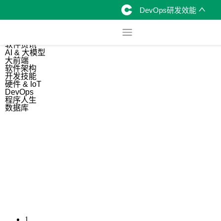
DevOps研发效能
综合
开源资讯
软件资讯
AI & 大模型
大前端
软件架构
开发技能
硬件 & IoT
DevOps
程序人生
数据库
1