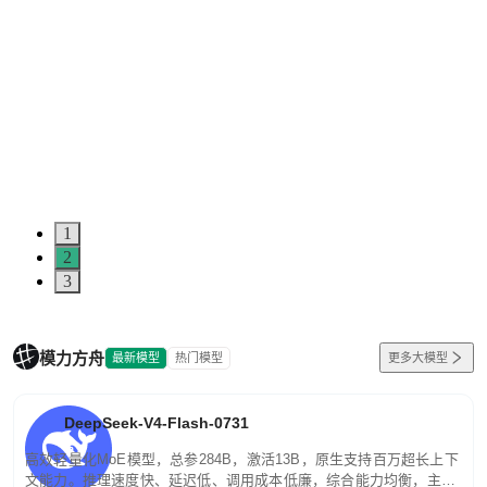
1
2
3
模力方舟
最新模型
热门模型
更多大模型
DeepSeek-V4-Flash-0731
高效轻量化MoE模型，总参284B，激活13B，原生支持百万超长上下
文能力。推理速度快、延迟低、调用成本低廉，综合能力均衡，主打