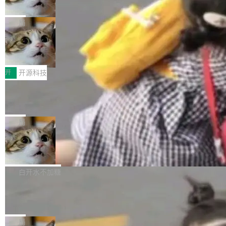
诉讼，称“Apple is getting this wron
（<a href="https://bugzilla.mozilla.org/show_
orkers 跑了十年 Isolate。用 CEO Matthew Pri
上个月，苹果一纸诉状把 OpenAI 告上法庭，指
g”
bug.cgi?id=204...
nce 的话说：「我们一生都在用 Isolate 运行代
控其挖角苹果前员工并窃取商业秘密。苹果的诉
局
码，而 AI Agent 不需要容器，它们需要的是 Iso
状把 OpenAI 描述成一个系统性地从前东家挖
late。」 容器为什么不合适 容器的问题在于启动
HUAWEI MatePad Edge上架WorkBu
人、套取机密信息的对手。 OpenAI 没发律师
ddy鸿蒙PC版，说话就能干活的AI办公
和销毁都太重了。一个 Agent 要执行的任务可能
函，也没选择庭外沉默。它在官网贴了一篇博
全能AI工作台WorkBuddy鸿蒙PC版上架HUAWE
搭子
只需要几毫秒的 CPU 时间，但容器从冷启动到
文，标题只有六个字：Apple is getting this wro
I MatePad Edge应用市场，直接下载即可使
开
开源科技
就绪要花数秒。如果未来有十...
ng。 然后，它把邮件往来和 iMessage 聊天记
用，与鸿蒙电脑上的体验一致。值得一提的是，
FFmpeg 9.0 发布：代号“Lei”，以此纪
录全贴了出来。 他发错人了 苹果外部律师 Gabr
这是目前市面上唯一支持平板接入WorkBuddy P
念中国开发者雷霄骅
iel Gross 来自 Weil 律所，2 月 23 日下午 5:53
C版的产品，搭载“人机双写”重磅功能——你写
全球知名开源多媒体框架 FFmpeg 今天正式发
给 OpenAI 总法律顾问 Che Chang 发了封邮
你的，AI写AI的，同屏协作互不干扰。一句话让
布了 9.0 版本。这个版本除了带来新一代音视频
局
件，附了一封长信，要求 OpenAI 配合调查前苹
AI帮你干活，现在开启全新体验！ 温馨提示：
处理能力和硬件加速支持之外，还有一个特殊之
果员工带走机密信...
亚马逊成本失控：AI 写代码烧掉 1215
体验WorkBuddy鸿蒙PC版前，请将 HUAWEI M
处：FFmpeg 9.0 的代号是“Lei”。 这个名字，
万元，超预算 860%
atePad Edge 升级至 HarmonyOS 6.1.0.135S
来自中国开发者雷霄骅（Lei Xiaohua）。 对于
外媒近日曝光了亚马逊的多份内部报告显示，AI
P9 patch03及以上版本。 *升级路径：设置 > 搜
很多中国音视频开发者而言，这个名字并不陌
导致公司在多个项目上超支。《金融时报》报道
白开水不加糖
索“软件更新” > 检查更新，即可搜索新版本，下
生。十年前，他通过大量中文技术文章、源码分
称，仅一个项目的成本超支就高达 180 万美元
载安装完成升级即可。 没有...
析和开源示例，让一代开发者第一次真正理解 F
Hugging Face CEO 发声：中国正在开
（约合人民币 1215 万元）。 具体来说，一名工
源模型上碾压我们
Fmpeg，也成为很多人进入音视频开发领域的
程师借助 Anthropic 旗下 Claude Sonnet 模型
"他们正在开源模型上碾压我们。" Hugging Fac
“启蒙老师”。 而今年，恰好是雷霄骅离世十周
编写程序，目标是完成电商平台作者信息与商品
e CEO Clément Delangue 在 CNBC 的采访里
局