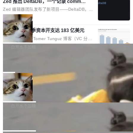
个小型数据库，应用天然按分片构建，单个数据
Zed 推出 DeltaDB，一个记录 commit
高价的三星折叠（三星Galaxy Z Fold8 Ultra / Z
之间所有操作的版本控制系统
库的竞争和爆炸半径问题在设计层面就被消除
Fold8 / Z Flip8）外，其余要么是中低端机器，
Zed 编辑器团队发布了新项目——DeltaDB，一
了。 闲置的 cell 会休眠到几乎不占资源。当 cel
例如iQOO Z11i、REDMI Note 17、REDMI No
个在 git commit 之间记录每一次编辑操作的版
局
l 迁移或唤醒时，新宿主从 S3 恢复 SQLite 数据
te 17 Pro、OPPO K15，要么是vivo X300 E这
本控制系统。目前处于 Early Access 阶段。 De
库继续执行。存储库是持久化的唯一真相...
样的次旗舰。 Galaxy Z Fold8 Ultra / Z Fold8 /
SpaceXAI 单季资本开支达 183 亿美元
ltaDB 的核心思路直接写在 landing page 最显
Z Flip8三款折叠屏新机均在7月22日发布，且全
眼的位置：「Software is made between com
根据风险投资人Tomer Tunguz 博客（VC 分
部搭载骁龙8 Elite Gen5 for Galaxy，它们本该
mits」——软件是在 commit 之间写出来的。git
析）披露的最新分析与第二季度业绩报告，Spac
白开水不加糖
是7月性...
只记录了你提交的最终状态，但真正的工作过程
eXAI在上个季度的总资本支出飙升至183.7亿美
——打字、删改、试错、agent 对话——都在 co
Meta 发布终端编程 Agent“Muse Cod
元。其中，绝大部分资金被直接用于 AI 领域，
e” 和 Muse Spark 1.2 模型
mmit 之间的空隙里丢失了。 DeltaDB 要做的就
金额高达158.3亿美元，这一单项投入已经逼近
Meta 今天发布了两款 AI 产品：Muse Code，
是把这段空隙补上。 回退到任何一次编辑：Delt
微软同期总资本开支的四成。 与亚马逊、Alpha
一个在终端里运行的编程 agent；Muse Spark
局
aDB 捕获 commit 之间的每一次操作，...
bet、微软以及 Meta 等传统科技巨头相比，Spa
1.2，驱动这个 agent 的新模型。一句话概括：
ceXAI的资金消耗速度尤为引人瞩目。然而，支
美团开源 LoHoSearch，用知识图谱校
你可以用 curl -fsSL https://dev.meta.ai/install.
准 AI 能力认知
撑庞大支出的资金来源却呈现出截然不同的面
sh | bash 安装一个能在大项目里自动规划、写
机器出题的前提，是让机器拥有全局视野。整个
貌。数据显示，微软和 Meta 主要依托充沛的经
代码、验证结果的 AI 终端工具。 据介绍，Muse
构建流程可以分为四个环节：建图 → 控制难度
白开水不加糖
营现金流来覆盖资本开支，其资本支出覆盖率分
Code 是 Meta 的编程 agent 产品。它和市场上
→ 质量把关 → 数据概览。
别达到155% 和106%;而SpaceXAI的经营现金
腾讯开源 UCL-MPComm 通信库
已有的终端编程 agent 在设计理念上有几个明显
流仅能覆盖资本开支的12...
的差异点。 异步后台 agent：Muse Code 有一
腾讯网平团队宣布开源了 UCL-MPComm 通信
个主 agent 循环，外加一组后台 agent。这些后