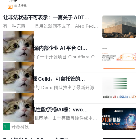
阅读榜单
让非法状态不可表示：一篇关于 ADT
的帖子在 Reddit 火了
有一种东西，一旦用过就回不去了。Alex Fedos
eev 管它叫"软件设计的基石"。 他说的东西不新
局
鲜——代数数据类型（ADT），尤其是和类型
Cloudflare 开源内部企业 AI 平台 Clou
（sum type）。但他说清楚了一件事：这不是类
dflare OS
型系统的学术体操，是日常编码的思维方式。 文
Cloudflare 发布了一个开源项目 Cloudflare O
章从一个简单的例子切入。一个网站的深色主题
S。如果你只看官方博客，你会觉得这是又一
局
设置，如果用布尔值 + 可空字段来表示——bool
个"AI 知识库 + 聊天机器人"——每个大厂都在
ean 表示是否可切换，nullable 的默认模式、浅
Deno 团队开源 Celld，可自托管的分
做，没什么新鲜的。 但 Kenton Varda 在 Twitte
布式 Durable Objects
色方案、深色方案——会产生大量无意义的组
r 上把事情说清楚了： 今天我们发布了 Cloudfla
Ryan Dahl 领导的 Deno 团队推出了最新开源项
合。方案缺了、配置冲突了、全 null 了。要知道
re OS，一个带连接器的聊天机器人，跟其他所
目 Celld，一个能在自己机器上运行 Cloudflare
局
哪些组合有效，作者说，你得靠"文档、校验、或
有科技公司做的一样。只不过，实际上它不一
Workers 和 Durable Objects 的守护进程。 设
者部落知识"。 换个写法。Rust 的 enum，两个
样。这是 Sandstorm.io 的重制版，我十年前的
鲁大师7月新机性能/流畅/AI榜：vivo夺
计思路很直接：每个对象是一个独立的 SQLite
变体：Switchable...
性能、流畅双第一，三星Galaxy Z系列
那个创业公司。不同的是，这次它构建在 Cloudf
数据库，按名称寻址，复制到你自己的 S3 兼容
2026年7月的手机市场，由于存储等硬件成本暴
新折叠缺席
lare Workers 上——我花了九年时间搭建的平台
存储库里。节点之间只通过这个存储库协调——
增，手机厂商的日子也不好过啊，新机速度明显
开
开源科技
——并且深度集成了 AI。这基本上是我十年秘密
没有控制平面，没有共识协议。每个对象自带一
放缓，因此硝烟味淡了许多。新机参数规格除开
计划的顶峰。 十年前，Ken...