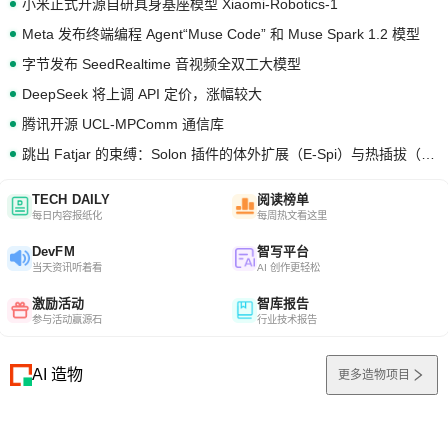
小米正式开源自研具身基座模型 Xiaomi-Robotics-1
Meta 发布终端编程 Agent“Muse Code” 和 Muse Spark 1.2 模型
字节发布 SeedRealtime 音视频全双工大模型
DeepSeek 将上调 API 定价，涨幅较大
腾讯开源 UCL-MPComm 通信库
跳出 Fatjar 的束缚：Solon 插件的体外扩展（E-Spi）与热插拔（H-Spi）
TECH DAILY
阅读榜单
每日内容报纸化
每周热文看这里
DevFM
智写平台
当天资讯听着看
AI 创作更轻松
激励活动
智库报告
参与活动赢源石
行业技术报告
AI 造物
更多造物项目