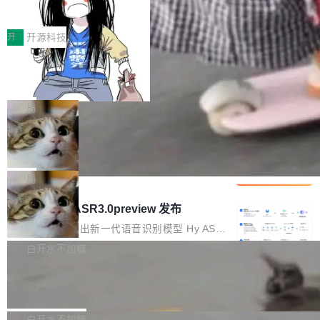
得住、用得稳、省得下、更安全！ 一、从现在开
价值潜能：华为云码道（CodeArts）
q2Seq 和 DocAI 的共同发明人）以及 Oriol Vin
中文驱动的数字员工，自主理解需求、规划步
一、代码仓深度理解技术的作用与价值 在软件工
始，Token使用一目...
代码仓技术解析
yals（Gemini 联合负责人，AlphaSta...
骤、编写代码。不挑模型、不挑平台，curl 一行
程实践中，代码仓是企业核心知识资产的主要载
开
开源科技
装完即用。 开源地址：Gitee · GitCode · GitHu
体。企业级代码仓库通常包含数十万乃至数百万
b 安装 支持 Java 8+（8~26）、macOS / Linu
一条“删库”命令跑 17 小时，算法工程
个文件，其规模远超单次模型调用可承载的上下
师删光 89TB 数据只为干私活
x / Windows / Harmony PC。 # macOS / Linu
文窗口。随着项目规模的持续扩张与代码历史的
最高人民检察院8月4日公布了一起案件：北京一
x / Harmony PC curl -fsSL https://solon.noea
不断累积，代码仓中的模块关系、接口契约、业
名90后算法工程师王某，为了给自己接的私活腾
局
r.org/solon...
务逻辑等关键信息往往分散于数十乃至数百个文
服务器空间，删光了公司AI游戏部门的全部核心
件之中，形成高度复杂的知识关联网络。传统的
Cloudflare 分享推理优化实践：KV ca
数据。 王某2024年1月入职东城区某科技公司AI
che 量化 + 权重压缩，吞吐量提升 4
代码检索手段（如关键词匹配、目录遍历）仅能
短剧部门，有互联网大厂背景。在公司内部架构
Kimi 和 GLM 是当前最强的大模型系列之一，但
1%，成本降 30%
在语法层面完成文本定位，难以触及代码的语义
调整期间，部门三次通知全员将数据从A集群迁
它们有一个共同的问题：太吃显存了。月之暗面
局
内涵与结构关联，导致开发者使用代码智能体在
移到B集群，王某都回复了"收到"。 他没有迁移
的 Kimi K 系列和智谱的 GLM 都是长上下文、M
理解大规模代码仓时面临显著"代码仓理解"瓶
腾讯混元 Hy ASR3.0preview 发布
数据。2024年9月3日下午4点，他使用此前登录
oE 架构的大模型，好用到让人上瘾，但 GPU 显
颈。 代码仓深度理解服务（以下简称" CodeBas
的账号密码进入A集群，输入了一条被程序员圈
存永远不够用。 Cloudflare 的 Workers AI 团队
腾讯混元正式推出新一代语音识别模型 Hy ASR
e深度理解服务"）是华为云码道（CodeA...
称为"删库跑路"的命令——最高管理员权限、无
一直在跑这些模型的推理。他们在官方博客上发
3.0preview。基于最新一代大语言模型 Hy3 的
白开水不加糖
需确认、强制递归删除。17个小时后，运维人员
了一篇技术文章，详细拆解了三种让大模型在 G
语言理解能力，以及融合了高精度语音识别与深
发现异常并中止进程时，89TB数据已经没了。
Pale Moon 34.3.2 发布，苍月浏览器
PU 上跑得更省、更快的技术手段——KV cache
度语义理解能力，实现了语音识别能力的全面升
删掉的是AI游戏部门的全部开发文件，包括公司
量化、模型权重压缩、以及共享 KV cache 的完
级。 根据介绍，Hy ASR3.0preview 目标在于：
Pale Moon 34.3.2 现已发布，这是一个安全更
自研的多个文生3D和...
整性保护。效果是：吞吐量提升 41%，每 token
让语音识别不再只是听清，而是真正听懂。通过
新和少量网页兼容性修复版本。 Changes/fixe
白开水不加糖