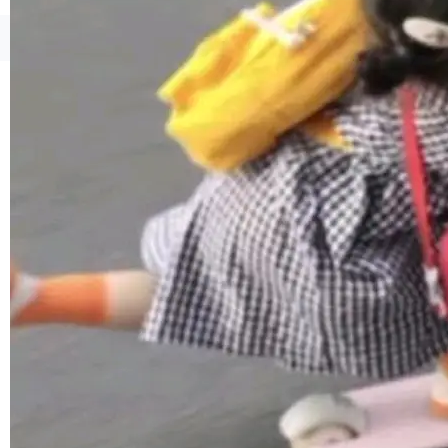
1，U1.5-Lite-Preview 在以下方向上带来了显著
提升： 原生支持4K图像生成； 更精细的局部纹
©OSCHINA(OSChina.NET)
京ICP备2025119063号
理、细节与真实世界质感； 更准确的中英文文字
生成与复杂版式组织； 更稳定的图...