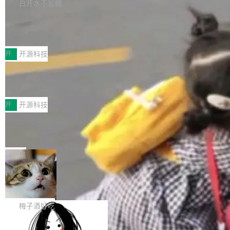
库，并将作为transport接入Mooncake TENT。
白开水不加糖
台 agent...
该通信库针对AI Memory池化场景的数据传输需
CoStrict入选工信部2025人工智能应用
求进行了深度优化，能够实现数据中心内大规模
典型案例
计算节点间多种内存类型的高性能通信。 UCL-
近日，工信部科技司公示《2025人工智能应用典
MPComm将作为一种传输引擎接入Mooncake T
型案例入选名单》，深信服“面向企业研发场景的
开
开源科技
ENT，实现零拷贝传输性能提升30%、非零拷贝
开源 AI 编程平台 CoStrict 应用”凭借卓越的技术
传输性能最高提升5倍。UCL-MPComm底层基
深信服AI算力网关入选工信部人工智能
创新与落地成效成功入选。 全链路私有化部署，
应用典型案例！
于自研UCL-Engine通信引擎，后续腾讯网平将
助力企业AI研发安全落地 当前，越来越多企业已
前不久，工业和信息化部正式发布《2025年人工
持续开源更多基于UCL-Engine的高性能通信组
经开始引入 AI Coding 工具，通过调用公有云模
智能应用典型案例名单》，集中展示人工智能在
开
开源科技
件。 腾讯网平团队在UCL-MPComm中实现了一
型或企业内部部署模型提升研发效率。但随着 AI
各领域的应用成果，覆盖技术底座、行业赋能、
个独立于业务线程的全局通信引擎（Engine），
Coding 从个人辅助工具逐步走向团队级、组织
Jeff Dean 离开 Google：一个时代的结
产品应用、支撑保障、专题等五大方向。深信服
并实...
束，一个实验室的开始
级应用，企业在规模化落地过程中，对安全性、
AI算力网关（AI创新平台）成功入选！ 随着各行
Google 员工编号 20。MapReduce 作者之一。
可控性和代码质量提出了更高要求。 首先是数据
各业的Agent走向规模化建设，算力构成形态逐
Bigtable 作者之一。TensorFlow 的作者之一。
局
安全与合规要求。对于大多数普通研发场景，公
渐丰富，用户关注的重点也在发生变化：不只是
Gemini 的架构师。Google 首席科学家。 Jeff D
有云模型能够满足快速试用和效率提升的需求。
让AI用起来，还要进一步看清混合算力时代下，
🔥 SolonCode v2026.8.4 发布：界面
ean 在 Google 工作了 27 年后，宣布离职。 他
但对于金融、能源、医疗等对数据安全要求较...
字体可调、22 种语言、记忆搜索增强
Token花在哪里、算力是否被充分利用，以及持
不是一个人走。一同离开的还有 Sanjay Ghema
打开终端就能上岗的全中文编码智能体，这一轮
续增长的AI成本该如何优化。 深信服AI算力网关
wat（Google 员工编号 23，Jeff Dean 二十多
把「看得清、用母语、记得住」三件事一次补
梅子酒好吃
正是围绕这些实际问题，从Token治理和成本治
年的编程搭档，MapReduce 和 Bigtable 的共同
齐。 SolonCode 是什么 SolonCode 是杭州无
理两个方面，让用户的每一份算力都看得清、管
作者）、Quoc Le（Google 大脑核心成员，Se
让“代码语义理解”深度释放AI Coding
耳科技研发的企业级终端编码智能体——一位全