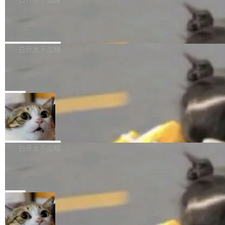
成本降低 30%，精度不变。 FP8 省的不仅是显
先理解你的语境和意图，再把准确的文字直接给
s： 实现了URL.Parse()便捷功能 对浏览器内部
存 KV cache 是推理时最吃显...
到你。从“逐字转写、单点优化”演进为“理解语
PostgreSQL 18/19 新特性深度解读
函数添加了多项边界检查，以避免潜在的越界访
境、兼容场景、一键直出”。 Hy ASR 3.0 previe
问、下溢和溢出。（DiD） 修复了加载和解析内
演讲者分享了一个有趣的实践：面对 PG 18 已
w 不要求标准普通话，方言识别覆盖粤语、吴语
容提供的字体时出现的几个问题 为避免音频加
发布的 Release Notes，他利用 AI 工具（如 Co
白开水不加糖
等 10 大方言片区和 20 余个二级小片区。在开
载、处理和播放过程中可能出现的一系列错误，
pilot）对数千条 commit 日志进行自动分析，先
源评测集中，Hy ASR 3.0 preview 在多语种的
对音频采样频率设定了下限 采样率低于 8kHz
慕尼黑市政府为全职开源项目维护者提
让模型总结出三十余条潜在特性，再逐条要求生
WER（...
供资助
（通常被认为是 "telephone"/"walkie-talkie" 音
成详细解释和代码校验，最终筛选出对用户体感
"在过去大约 10 年的大部分时间里，libexpat 的
质的最低采样率）的音频格式将被拒绝 修复了 C
最强的若干项。对于尚未正式发版的 PG 19，则
维护工作一直与我的日常工作、家务、社交生活
局
SS 圆角虚线样式中可能存在的问题 如果表单中
通过拉取过去一年内（从 PG 18 Beta1 时间点
和休闲娱乐竞争时间。" 这是 libexpat 维护者 S
的图像元素不在同一个子树中，则它们将不再关
至今）的所有 commit，同样交由 AI 分析提炼。
Firefox 153.0.3 发布
ebastian Pipping 写在博客里的话。8 月 4 日，
联 加...
经过人工复核，准确度令人满意。这一方法也为
他宣布了一个新消息：从 2026 年 8 月 1 日起，
Firefox 153.0.3 现已发布，具体更新内容如
社区爱好者提供了高效跟踪新版本的思路。
他可以全职维护 libexpat 了，最长 6 个月。发
下： New Smart Window 包含多项增强功能：
白开水不加糖
工资的是慕尼黑市政府。 libexpat 是一个 C99
<ul> <li>现在建议列表会显示更多结果，方便用
编写的流式 XML 解析器，MIT 许可证。和 libx
Cloudflare Computer 开源：你的 Age
户查找历史记录和切换到已打开的标签页。（<a
nt 需要一台电脑，而不是一个容器
ml2 一样，它是世界上使用最广泛的 XML 解析
href="https://bugzilla.mozilla.org/show_bug.c
Cloudflare 开源了名为 @cloudflare/computer
库之一。你的操作系统、浏览器、无数的基础设
gi?id=2019042">Bug&nbsp;2019042</a>）</l
的 npm 包。项目的核心论点是：容器不适合 Ag
局
施软件，很可能都在用它。而过去十年，维护它
i> <li>现在，助手可以直接使用 Exa 的网络搜索
ent 计算。真正适合的，是 Isolate。 Cloudflare
的人一直在用业余...
结果回答问题，而无需将问题转交给搜索引擎。
OpenAI 公开邮件和聊天记录回应苹果
工程师在这件事上没什么可谦虚的——他们用 W