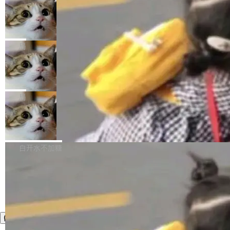
年。FFmpeg 社区最终选择用一个大版本的名
列表的数据匹配 —— 一项常规的数据处理任
没有拐弯抹角。他说中国正在赢得 AI 竞赛，而
字，留下了这份纪念。 雷霄骅曾是中国传媒大学
务，最终却产生了 180 万美元的账单，实际支出
当 AI agent 把源码变成了最好的扩展系
且按目前的速度，中国 AI 工具预计在今年底或
数字电视技术方向的博士生，长期从事视频、音
统，开发者工具必须开源
超出原定预算 860%。 更令人意外的是，该项目
2027 年就能追上美国前沿实验室的水平。 Dela
五年前，David Crawshaw 问过很多软件工程师
频技...
最终并未成功落地，而高额算力消耗持续运行长
ngue 把原因归结为一件事：开放协作。中国的
一个问题：你写过什么给自己用的程序？答案几
局
达 5 个月，公司直到财务对账时才察觉异常。这
AI 开发者在一个共享和协作的生态里加速迭代，
乎都是没有。工程师们整天用别人写的程序写程
意味着一个无人看管的 AI 程序，在近半年时间
而美国模型厂商在"闭门造车"。他的原话是 "buil
DeepSeek Harness 宣布内测邀请，全
序给别人用。偶尔有人自己写个博客系统、智能
里日夜不停地"烧钱"。 复盘显示，...
网最大规模开源 Agent 路演现场诞生
ding in silos"——各自为战，互不通气。 这个判
家居控制、家庭实验室，都算稀奇事。 Crawsh
一条内测招募帖，发出去的时候大概没人想到它
断从他嘴里说出来分量不同。Hugging Face 是
aw 是 Shelley 的作者，一个开源 AI coding age
会变成一场开源 Agent 生态的路演。 8月1日，
局
全球最大的开源 AI 平台，上面跑着上百万个模
nt。他最近在博客上写了一篇文章，核心论点很
DeepSeek Harness 团队负责人崔添翼（tiany
型。谁在开源赛道上领先，...
简单：开发者工具必须开源。 理由不是传统的自
商汤 SenseNova U1.5-Lite-Preview
i）在 X 上发帖： 「如果你是 Agent Harness 相
开源
由软件情怀，而是一个跟 AI agent 直接相关的
关开源项目的开发者，希望参加 DeepSeek Har
商汤科技宣布面向社区开源轻量级统一多模态模
技术判断。 两行 prompt 就能个性化任何软件 C
ness 的内测，可以回复或私信联系我。请附上
型的预览版本 SenseNova U1.5-Lite-Preview。
白开水不加糖
rawshaw 给出了两个 prompt。 第一个： "下载
GitHub id 以及开源代表作。」 DeepSeek 曾在
公告称，SenseNova U1.5-Lite-Preview并非简
某个软件的源码，在本地构建。修改 agent ...
官方招聘信息中写过一条简洁有力的公式：Mod
单的模型规模升级，而是基于 SenseNova U1
el + Harness = Agent。模型负责理解和推理，
的一次系统性迭代，不仅在同一架构中贯通视觉
Harness 负责把能力落到真实环境中——调用工
理解、推理、生成与编辑，还仅以 8B-MoT 的轻
具、读写文件、管理上下文、处理错误、完成闭
量大小，将能力推进到4K、更精细的真实质感、
环。崔添翼招人的标...
更复杂的视觉控制和可持续迭代编辑。 相比 U