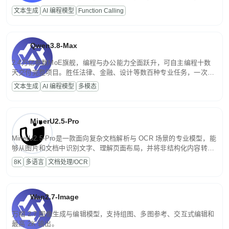
高并发、轻量化任务，适合日常对话、内容创作、基础 RAG、批量
文本生成
AI 编程模型
Function Calling
文案处理等普惠刚需场景。
Qwen3.8-Max
2.4万亿参数MoE旗舰，编程与办公能力全面跃升，可自主编程十数
天交付完整项目。胜任法律、金融、设计等数百种专业任务，一次对
话端到端交付生产级成果。原生视觉理解贯穿规划、执行与验证全流
文本生成
AI 编程模型
多模态
程，支持超长文档与长视频的深度语义解析。长程任务中自主规划与
闭环迭代，持续进化。
MinerU2.5-Pro
MinerU2.5-Pro是一款面向复杂文档解析与 OCR 场景的专业模型，能
够从图片和文档中识别文字、理解页面布局，并将非结构化内容转换
为便于存储、检索和二次处理的结构化结果。
8K
多语言
文档处理/OCR
Wan2.7-Image
万相 2.7 图像生成与编辑模型，支持组图、多图参考、交互式编辑和
最高 2K 输出。