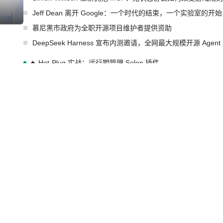
Jeff Dean 离开 Google：一个时代的结束，一个实验室的开始
I生成
慕尼黑市政府为全职开源项目维护者提供资助
DeepSeek Harness 宣布内测邀请，全网最大规模开源 Age
🔥 Hot-Plug 实战：运行期管理 Solon 插件
OpenAI 宣布为 GPT-5.6 Sol 调优，并让免费用户无限用 Luna
许多顶级实验室的人现在几乎不读论文了
xAI 前工程师评现代 AI 领域最重要 Top3 开源项目
I生成
AMD 收购 AI 芯片创企 Taalas，旨在将模型权重刻进芯片以
红帽在2026年Gartner云原生应用平台魔力象限中被评为领导者
IBM与红帽扩展Lightwell服务方案，构建适配AI时代开源生
GitHub 再次爆发大规模服务降级
Prime Agent 开源发布：一个能自我改进的编程 Agent，ARC-
Rust 项目团队宣布 LLM 政策：不禁止，但你要承认哪些代码
宇树科技 IPO 战略配售曝光：DeepSeek 获配 93.3 万股，锁定
I生成