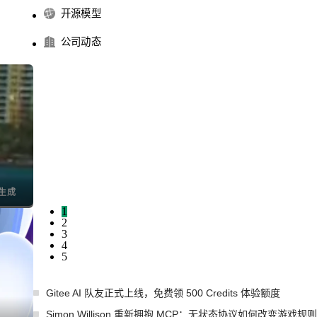
开源模型
公司动态
I生成
1
2
3
4
5
Gitee AI 队友正式上线，免费领 500 Credits 体验额度
Simon Willison 重新拥抱 MCP：无状态协议如何改变游戏规则