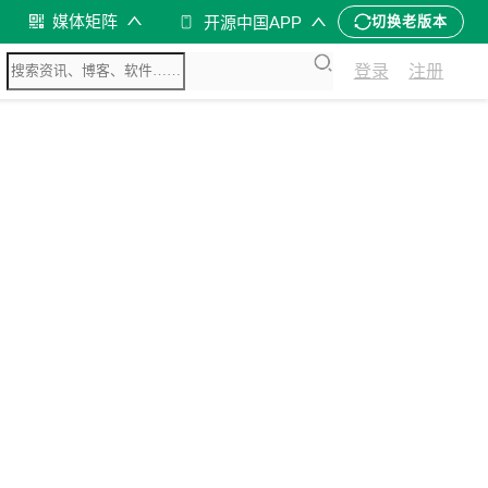
媒体矩阵
开源中国APP
切换老版本
登录
注册