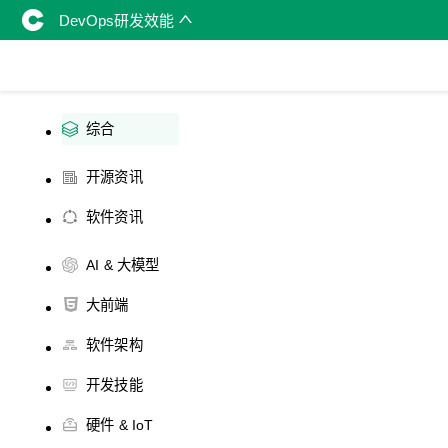
DevOps研发效能
综合
开源资讯
软件资讯
AI & 大模型
大前端
软件架构
开发技能
硬件 & IoT