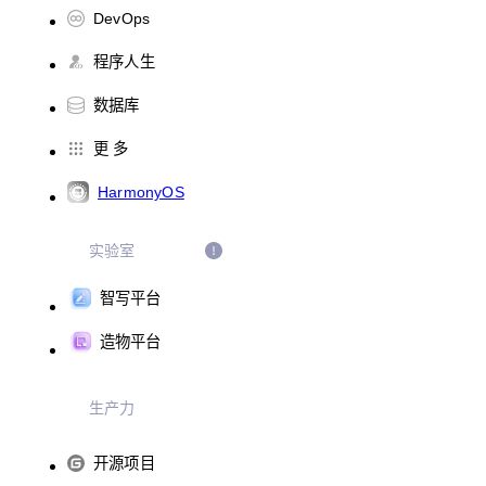
DevOps
程序人生
数据库
更 多
HarmonyOS
实验室
智写平台
造物平台
生产力
开源项目