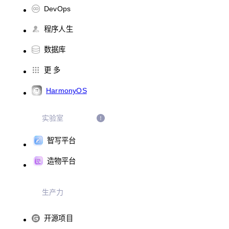
DevOps
程序人生
数据库
更 多
HarmonyOS
实验室
智写平台
造物平台
生产力
开源项目