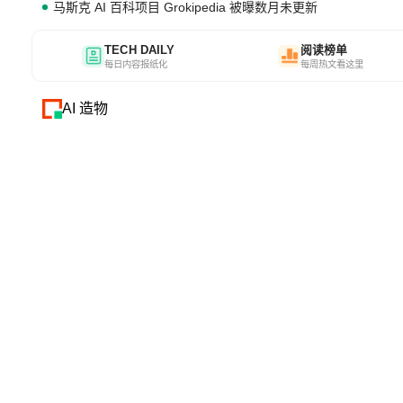
马斯克 AI 百科项目 Grokipedia 被曝数月未更新
TECH DAILY
阅读榜单
每日内容报纸化
每周热文看这里
AI 造物