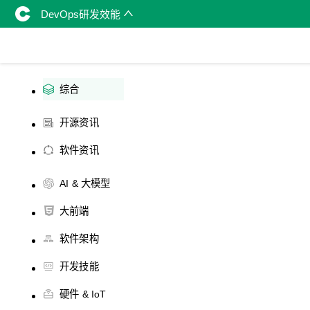
DevOps研发效能
综合
开源资讯
软件资讯
AI & 大模型
大前端
软件架构
开发技能
硬件 & IoT