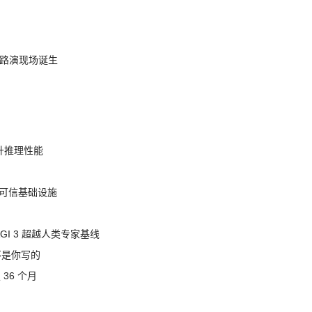
nt 路演现场诞生
提升推理性能
态的可信基础设施
AGI 3 超越人类专家基线
不是你写的
 36 个月