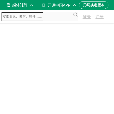
媒体矩阵
开源中国APP
切换老版本
登录
注册