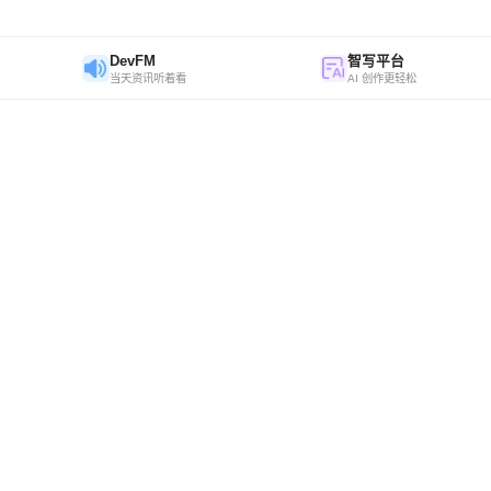
DevFM
智写平台
当天资讯听着看
AI 创作更轻松