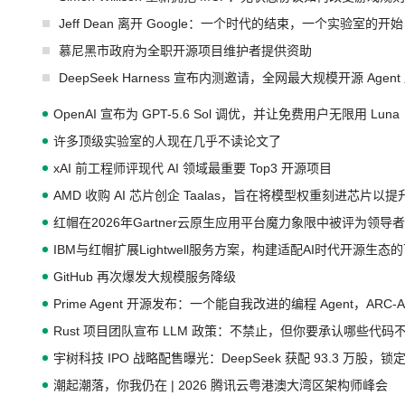
Jeff Dean 离开 Google：一个时代的结束，一个实验室的开始
慕尼黑市政府为全职开源项目维护者提供资助
DeepSeek Harness 宣布内测邀请，全网最大规模开源 Age
OpenAI 宣布为 GPT-5.6 Sol 调优，并让免费用户无限用 Luna
许多顶级实验室的人现在几乎不读论文了
xAI 前工程师评现代 AI 领域最重要 Top3 开源项目
AMD 收购 AI 芯片创企 Taalas，旨在将模型权重刻进芯片以
红帽在2026年Gartner云原生应用平台魔力象限中被评为领导者
IBM与红帽扩展Lightwell服务方案，构建适配AI时代开源生
GitHub 再次爆发大规模服务降级
Prime Agent 开源发布：一个能自我改进的编程 Agent，ARC-
Rust 项目团队宣布 LLM 政策：不禁止，但你要承认哪些代码
宇树科技 IPO 战略配售曝光：DeepSeek 获配 93.3 万股，锁定
潮起潮落，你我仍在 | 2026 腾讯云粤港澳大湾区架构师峰会