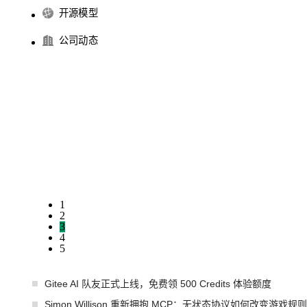
开源模型
公司动态
1
2
3
4
5
Gitee AI 队友正式上线，免费领 500 Credits 体验额度
Simon Willison 重新拥抱 MCP：无状态协议如何改变游戏规则