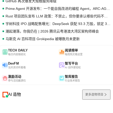
GitHub 再次爆发大规模服务降级
Prime Agent 开源发布：一个能自我改进的编程 Agent，ARC-AGI 3 超越人类专家基线
Rust 项目团队宣布 LLM 政策：不禁止，但你要承认哪些代码不是你写的
宇树科技 IPO 战略配售曝光：DeepSeek 获配 93.3 万股，锁定 36 个月
潮起潮落，你我仍在 | 2026 腾讯云粤港澳大湾区架构师峰会
马斯克 AI 百科项目 Grokipedia 被曝数月未更新
TECH DAILY
阅读榜单
每日内容报纸化
每周热文看这里
DevFM
智写平台
当天资讯听着看
AI 创作更轻松
激励活动
智库报告
参与活动赢源石
行业技术报告
AI 造物
更多造物项目