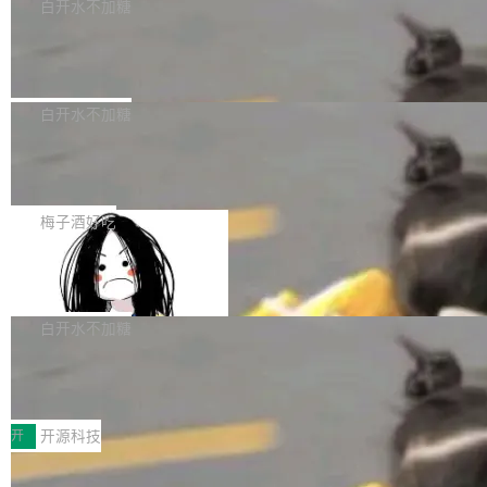
一个回归问题，该问题导致拉取镜像时会拒绝包
e 孵化器项目管理委员会（IPMC）投票中获得
白开水不加糖
pSeek作为与宇树科技具备战略合作关系的企
含绝对 hardlink 目标的镜像（此类镜像由某些镜
全票通过，随后获 Apache 软件基金会董事会批
业，获配股份数量占本次发行数量的2.31%。 除
马斯克 AI 百科项目 Grokipedia 被曝数
像构建工具生成）。moby/moby#53305 修复了
准。今天，Apache 软件基金会正式宣布 Apach
DeepSeek外，腾讯旗下上海启善投资有限公司
月未更新
Docker Engine 29.7.0 中引入的一个回归问
e Fluss 孵化毕业，成为 Apache 顶级项目（TL
埃隆·马斯克推出的AI百科项目 Grokipedia 被曝
获配9...
题，该问题可能导致在旧版 Linux 内核...
P）！这一里程碑不仅标志着 Fluss 迈入新的发
长期停止内容更新，未能实现其作为“AI版维基百
白开水不加糖
展阶段，也将进一步推动流式存储、实时湖仓与
科”替代品的目标。 据 Lawfare 最新调查，自今
AI 数据基础加速融合，为实时数据基础设施的发
Solon I18n：三种解析器，零样板代码
年4月以来，Grokipedia 页面更新功能基本停
展开启新的篇章。
滞，过去三个月内没有任何条目完成更新，用户
如果你在 Spring Boot 里做过国际化，流程大概
提交的编辑请求也长期处于待处理状态。 Groki
是这样的：配 MessageSource 的 Bean、写 R
梅子酒好吃
pedia 于去年底上线，定位为由人工智能生成内
eloadableResourceBundleMessageSource、
容的百科平台，被马斯克视为传统众包百科网站
Apache Doris 4.1 全面增强 Iceberg：
声明 LocaleResolver、注册 LocaleChangeInt
支持 UPDATE、MERGE INTO 与 Iceb
维基百科的替代方案。Lawfare 调查发现，无论
erceptor…五六步之后才能看到第一行翻译文
Apache Doris 4.1 要补齐的，正是缺失的那一
erg V3
热门页面还是低关注度页面，均未出现近期更
本。 Solon 换了个方式。整个 i18n 模块围绕三
半。在已有查询能力的基础上，Doris 进一步支
白开水不加糖
新，相关问题并非局限于特定领域，而是在不同
个解析器、一个注解、一个工具类展开——没有
持了 UPDATE、DELETE、MERGE INTO 等数
主题和访问量页面中普遍存在。 调查人员最初认
XML、没有拦截器注册、没有样板配置。 资源
Testin XAgent：CIO智能测试落地指南
据修改操作、完整的表结构管理与分区演进，以
为，Grokipedia可能只是限...
文件的约定 把文件放到 resources/i18n/ 下： r
及 rewrite_data_files、expire_snapshots 等日
7月30日，TiD2026质量竞争力大会在北京中关
esources/i18n/messages.properties ...
常维护操作，并完整支持 Iceberg V3 格式。
村国家自主创新示范区会议中心开幕。本届大会
开
开源科技
由中关村智联软件服务业质量创新联盟主办，以
让非法状态不可表示：一篇关于 ADT
“智构可信·质创未来——AI原生时代的质量新范