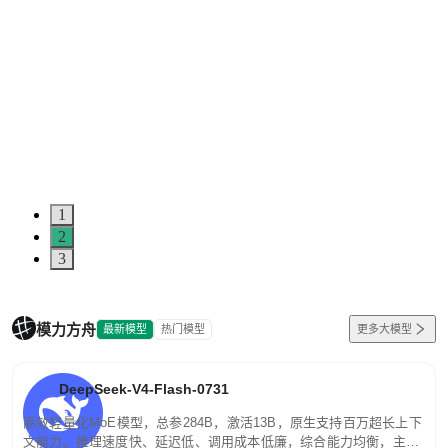
1
2
3
模力方舟
最新模型
热门模型
更多大模型
DeepSeek-V4-Flash-0731
高效轻量化MoE模型，总参284B，激活13B，原生支持百万超长上下
文能力。推理速度快、延迟低、调用成本低廉，综合能力均衡，主打