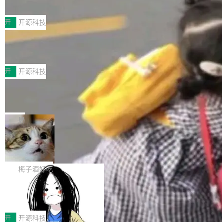
典型案例
计算节点间多种内存类型的高性能通信。 UCL-
近日，工信部科技司公示《2025人工智能应用典
MPComm将作为一种传输引擎接入Mooncake T
型案例入选名单》，深信服“面向企业研发场景的
开
开源科技
ENT，实现零拷贝传输性能提升30%、非零拷贝
开源 AI 编程平台 CoStrict 应用”凭借卓越的技术
传输性能最高提升5倍。UCL-MPComm底层基
深信服AI算力网关入选工信部人工智能
创新与落地成效成功入选。 全链路私有化部署，
应用典型案例！
于自研UCL-Engine通信引擎，后续腾讯网平将
助力企业AI研发安全落地 当前，越来越多企业已
前不久，工业和信息化部正式发布《2025年人工
持续开源更多基于UCL-Engine的高性能通信组
经开始引入 AI Coding 工具，通过调用公有云模
智能应用典型案例名单》，集中展示人工智能在
开
开源科技
件。 腾讯网平团队在UCL-MPComm中实现了一
型或企业内部部署模型提升研发效率。但随着 AI
各领域的应用成果，覆盖技术底座、行业赋能、
个独立于业务线程的全局通信引擎（Engine），
Jeff Dean 离开 Google：一个时代的结
Coding 从个人辅助工具逐步走向团队级、组织
产品应用、支撑保障、专题等五大方向。深信服
并实...
束，一个实验室的开始
级应用，企业在规模化落地过程中，对安全性、
AI算力网关（AI创新平台）成功入选！ 随着各行
Google 员工编号 20。MapReduce 作者之一。
可控性和代码质量提出了更高要求。 首先是数据
各业的Agent走向规模化建设，算力构成形态逐
Bigtable 作者之一。TensorFlow 的作者之一。
局
安全与合规要求。对于大多数普通研发场景，公
渐丰富，用户关注的重点也在发生变化：不只是
Gemini 的架构师。Google 首席科学家。 Jeff D
有云模型能够满足快速试用和效率提升的需求。
🔥 SolonCode v2026.8.4 发布：界面
让AI用起来，还要进一步看清混合算力时代下，
ean 在 Google 工作了 27 年后，宣布离职。 他
但对于金融、能源、医疗等对数据安全要求较...
字体可调、22 种语言、记忆搜索增强
Token花在哪里、算力是否被充分利用，以及持
不是一个人走。一同离开的还有 Sanjay Ghema
打开终端就能上岗的全中文编码智能体，这一轮
续增长的AI成本该如何优化。 深信服AI算力网关
wat（Google 员工编号 23，Jeff Dean 二十多
把「看得清、用母语、记得住」三件事一次补
梅子酒好吃
正是围绕这些实际问题，从Token治理和成本治
年的编程搭档，MapReduce 和 Bigtable 的共同
齐。 SolonCode 是什么 SolonCode 是杭州无
理两个方面，让用户的每一份算力都看得清、管
作者）、Quoc Le（Google 大脑核心成员，Se
让“代码语义理解”深度释放AI Coding
耳科技研发的企业级终端编码智能体——一位全
得住、用得稳、省得下、更安全！ 一、从现在开
价值潜能：华为云码道（CodeArts）
q2Seq 和 DocAI 的共同发明人）以及 Oriol Vin
中文驱动的数字员工，自主理解需求、规划步
一、代码仓深度理解技术的作用与价值 在软件工
始，Token使用一目...
代码仓技术解析
yals（Gemini 联合负责人，AlphaSta...
骤、编写代码。不挑模型、不挑平台，curl 一行
程实践中，代码仓是企业核心知识资产的主要载
开
开源科技