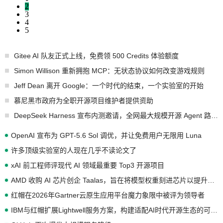
2
3
4
5
Gitee AI 队友正式上线，免费领 500 Credits 体验额度
Simon Willison 重新拥抱 MCP：无状态协议如何改变游戏规则
Jeff Dean 离开 Google：一个时代的结束，一个实验室的开始
慕尼黑市政府为全职开源项目维护者提供资助
DeepSeek Harness 宣布内测邀请，全网最大规模开源 Agent 路演现场诞生
OpenAI 宣布为 GPT-5.6 Sol 调优，并让免费用户无限用 Luna
许多顶级实验室的人现在几乎不读论文了
xAI 前工程师评现代 AI 领域最重要 Top3 开源项目
AMD 收购 AI 芯片创企 Taalas，旨在将模型权重刻进芯片以提升推理性能
红帽在2026年Gartner云原生应用平台魔力象限中被评为领导者
IBM与红帽扩展Lightwell服务方案，构建适配AI时代开源生态的可信基础设施