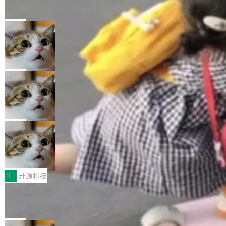
的帖子在 Reddit 火了
式”为主题，直面AI从实验室走向规模化产业落地
有一种东西，一旦用过就回不去了。Alex Fedos
的核心质量命题。会上，《2026智能研发生产力
eev 管它叫"软件设计的基石"。 他说的东西不新
局
工具选型手册》发布，Testin云测的Testin XAge
鲜——代数数据类型（ADT），尤其是和类型
nt智能测试系统入选AI测试领域代表产品。对CI
Cloudflare 开源内部企业 AI 平台 Clou
（sum type）。但他说清楚了一件事：这不是类
dflare OS
O而言，这提示了一个转变：AI测试正在从效率
型系统的学术体操，是日常编码的思维方式。 文
Cloudflare 发布了一个开源项目 Cloudflare O
工具升级为企业的质量基础设施。 CIO面对的新
章从一个简单的例子切入。一个网站的深色主题
S。如果你只看官方博客，你会觉得这是又一
局
现实 过去两年，CIO们的焦虑清单上多了两项：
设置，如果用布尔值 + 可空字段来表示——bool
个"AI 知识库 + 聊天机器人"——每个大厂都在
一是如何让大模型和智能体应用安全地从PoC走
ean 表示是否可切换，nullable 的默认模式、浅
Deno 团队开源 Celld，可自托管的分
做，没什么新鲜的。 但 Kenton Varda 在 Twitte
向生产，二是如何让测试团队跟得上AI应用...
布式 Durable Objects
色方案、深色方案——会产生大量无意义的组
r 上把事情说清楚了： 今天我们发布了 Cloudfla
Ryan Dahl 领导的 Deno 团队推出了最新开源项
合。方案缺了、配置冲突了、全 null 了。要知道
re OS，一个带连接器的聊天机器人，跟其他所
目 Celld，一个能在自己机器上运行 Cloudflare
局
哪些组合有效，作者说，你得靠"文档、校验、或
有科技公司做的一样。只不过，实际上它不一
Workers 和 Durable Objects 的守护进程。 设
者部落知识"。 换个写法。Rust 的 enum，两个
鲁大师7月新机性能/流畅/AI榜：vivo夺
样。这是 Sandstorm.io 的重制版，我十年前的
计思路很直接：每个对象是一个独立的 SQLite
变体：Switchable...
性能、流畅双第一，三星Galaxy Z系列
那个创业公司。不同的是，这次它构建在 Cloudf
数据库，按名称寻址，复制到你自己的 S3 兼容
2026年7月的手机市场，由于存储等硬件成本暴
新折叠缺席
lare Workers 上——我花了九年时间搭建的平台
存储库里。节点之间只通过这个存储库协调——
增，手机厂商的日子也不好过啊，新机速度明显
开
开源科技
——并且深度集成了 AI。这基本上是我十年秘密
没有控制平面，没有共识协议。每个对象自带一
放缓，因此硝烟味淡了许多。新机参数规格除开
计划的顶峰。 十年前，Ken...
Zed 推出 DeltaDB，一个记录 commit
个小型数据库，应用天然按分片构建，单个数据
高价的三星折叠（三星Galaxy Z Fold8 Ultra / Z
之间所有操作的版本控制系统
库的竞争和爆炸半径问题在设计层面就被消除
Fold8 / Z Flip8）外，其余要么是中低端机器，
Zed 编辑器团队发布了新项目——DeltaDB，一
了。 闲置的 cell 会休眠到几乎不占资源。当 cel
例如iQOO Z11i、REDMI Note 17、REDMI No
个在 git commit 之间记录每一次编辑操作的版
局