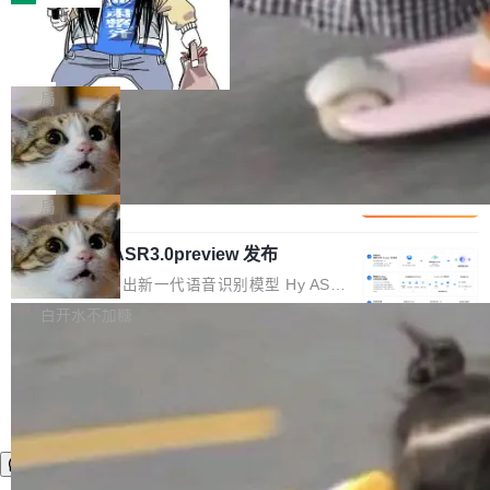
装完即用。 开源地址：Gitee · GitCode · GitHu
体。企业级代码仓库通常包含数十万乃至数百万
b 安装 支持 Java 8+（8~26）、macOS / Linu
一条“删库”命令跑 17 小时，算法工程
个文件，其规模远超单次模型调用可承载的上下
师删光 89TB 数据只为干私活
x / Windows / Harmony PC。 # macOS / Linu
文窗口。随着项目规模的持续扩张与代码历史的
最高人民检察院8月4日公布了一起案件：北京一
x / Harmony PC curl -fsSL https://solon.noea
不断累积，代码仓中的模块关系、接口契约、业
名90后算法工程师王某，为了给自己接的私活腾
局
r.org/solon...
务逻辑等关键信息往往分散于数十乃至数百个文
服务器空间，删光了公司AI游戏部门的全部核心
件之中，形成高度复杂的知识关联网络。传统的
Cloudflare 分享推理优化实践：KV ca
数据。 王某2024年1月入职东城区某科技公司AI
che 量化 + 权重压缩，吞吐量提升 4
代码检索手段（如关键词匹配、目录遍历）仅能
短剧部门，有互联网大厂背景。在公司内部架构
Kimi 和 GLM 是当前最强的大模型系列之一，但
1%，成本降 30%
在语法层面完成文本定位，难以触及代码的语义
调整期间，部门三次通知全员将数据从A集群迁
它们有一个共同的问题：太吃显存了。月之暗面
局
内涵与结构关联，导致开发者使用代码智能体在
移到B集群，王某都回复了"收到"。 他没有迁移
的 Kimi K 系列和智谱的 GLM 都是长上下文、M
理解大规模代码仓时面临显著"代码仓理解"瓶
数据。2024年9月3日下午4点，他使用此前登录
腾讯混元 Hy ASR3.0preview 发布
oE 架构的大模型，好用到让人上瘾，但 GPU 显
颈。 代码仓深度理解服务（以下简称" CodeBas
的账号密码进入A集群，输入了一条被程序员圈
存永远不够用。 Cloudflare 的 Workers AI 团队
腾讯混元正式推出新一代语音识别模型 Hy ASR
e深度理解服务"）是华为云码道（CodeA...
称为"删库跑路"的命令——最高管理员权限、无
一直在跑这些模型的推理。他们在官方博客上发
3.0preview。基于最新一代大语言模型 Hy3 的
白开水不加糖
需确认、强制递归删除。17个小时后，运维人员
了一篇技术文章，详细拆解了三种让大模型在 G
语言理解能力，以及融合了高精度语音识别与深
发现异常并中止进程时，89TB数据已经没了。
PU 上跑得更省、更快的技术手段——KV cache
度语义理解能力，实现了语音识别能力的全面升
删掉的是AI游戏部门的全部开发文件，包括公司
量化、模型权重压缩、以及共享 KV cache 的完
级。 根据介绍，Hy ASR3.0preview 目标在于：
自研的多个文生3D和...
整性保护。效果是：吞吐量提升 41%，每 token
让语音识别不再只是听清，而是真正听懂。通过
成本降低 30%，精度不变。 FP8 省的不仅是显
先理解你的语境和意图，再把准确的文字直接给
存 KV cache 是推理时最吃显...
到你。从“逐字转写、单点优化”演进为“理解语