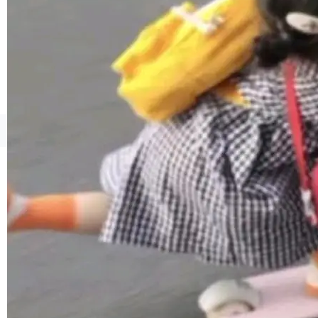
境、兼容场景、一键直出”。 Hy ASR 3.0 previe
w 不要求标准普通话，方言识别覆盖粤语、吴语
等 10 大方言片区和 20 余个二级小片区。在开
源评测集中，Hy ASR 3.0 preview 在多语种的
WER（...
©OSCHINA(OSChina.NET)
京ICP备2025119063号