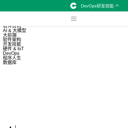
DevOps研发效能
综合
开源资讯
软件资讯
AI & 大模型
大前端
软件架构
开发技能
硬件 & IoT
DevOps
程序人生
数据库
1