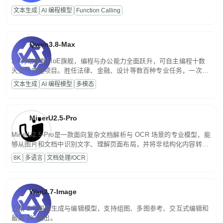
高并发、轻量化任务，适合日常对话、内容创作、基础 RAG、批量
文本生成
AI 编程模型
Function Calling
文案处理等普惠刚需场景。
Qwen3.8-Max
2.4万亿参数MoE旗舰，编程与办公能力全面跃升，可自主编程十数
天交付完整项目。胜任法律、金融、设计等数百种专业任务，一次对
话端到端交付生产级成果。原生视觉理解贯穿规划、执行与验证全流
文本生成
AI 编程模型
多模态
程，支持超长文档与长视频的深度语义解析。长程任务中自主规划与
闭环迭代，持续进化。
MinerU2.5-Pro
MinerU2.5-Pro是一款面向复杂文档解析与 OCR 场景的专业模型，能
够从图片和文档中识别文字、理解页面布局，并将非结构化内容转换
为便于存储、检索和二次处理的结构化结果。
8K
多语言
文档处理/OCR
Wan2.7-Image
万相 2.7 图像生成与编辑模型，支持组图、多图参考、交互式编辑和
最高 2K 输出。