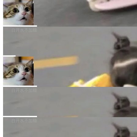
l 迁移或唤醒时，新宿主从 S3 恢复 SQLite 数据
te 17 Pro、OPPO K15，要么是vivo X300 E这
本控制系统。目前处于 Early Access 阶段。 De
库继续执行。存储库是持久化的唯一真相...
样的次旗舰。 Galaxy Z Fold8 Ultra / Z Fold8 /
SpaceXAI 单季资本开支达 183 亿美元
ltaDB 的核心思路直接写在 landing page 最显
Z Flip8三款折叠屏新机均在7月22日发布，且全
眼的位置：「Software is made between com
根据风险投资人Tomer Tunguz 博客（VC 分
部搭载骁龙8 Elite Gen5 for Galaxy，它们本该
mits」——软件是在 commit 之间写出来的。git
析）披露的最新分析与第二季度业绩报告，Spac
白开水不加糖
是7月性...
只记录了你提交的最终状态，但真正的工作过程
eXAI在上个季度的总资本支出飙升至183.7亿美
——打字、删改、试错、agent 对话——都在 co
Meta 发布终端编程 Agent“Muse Cod
元。其中，绝大部分资金被直接用于 AI 领域，
e” 和 Muse Spark 1.2 模型
mmit 之间的空隙里丢失了。 DeltaDB 要做的就
金额高达158.3亿美元，这一单项投入已经逼近
Meta 今天发布了两款 AI 产品：Muse Code，
是把这段空隙补上。 回退到任何一次编辑：Delt
微软同期总资本开支的四成。 与亚马逊、Alpha
一个在终端里运行的编程 agent；Muse Spark
局
aDB 捕获 commit 之间的每一次操作，...
bet、微软以及 Meta 等传统科技巨头相比，Spa
1.2，驱动这个 agent 的新模型。一句话概括：
ceXAI的资金消耗速度尤为引人瞩目。然而，支
美团开源 LoHoSearch，用知识图谱校
你可以用 curl -fsSL https://dev.meta.ai/install.
准 AI 能力认知
撑庞大支出的资金来源却呈现出截然不同的面
sh | bash 安装一个能在大项目里自动规划、写
机器出题的前提，是让机器拥有全局视野。整个
貌。数据显示，微软和 Meta 主要依托充沛的经
代码、验证结果的 AI 终端工具。 据介绍，Muse
构建流程可以分为四个环节：建图 → 控制难度
白开水不加糖
营现金流来覆盖资本开支，其资本支出覆盖率分
Code 是 Meta 的编程 agent 产品。它和市场上
→ 质量把关 → 数据概览。
别达到155% 和106%;而SpaceXAI的经营现金
已有的终端编程 agent 在设计理念上有几个明显
腾讯开源 UCL-MPComm 通信库
流仅能覆盖资本开支的12...
的差异点。 异步后台 agent：Muse Code 有一
腾讯网平团队宣布开源了 UCL-MPComm 通信
个主 agent 循环，外加一组后台 agent。这些后
库，并将作为transport接入Mooncake TENT。
白开水不加糖
台 agent...
该通信库针对AI Memory池化场景的数据传输需
CoStrict入选工信部2025人工智能应用
求进行了深度优化，能够实现数据中心内大规模