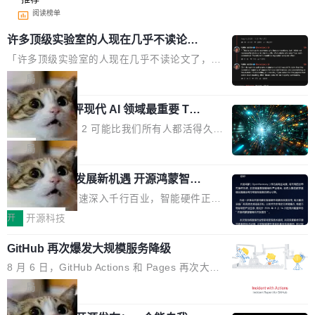
阅读榜单
许多顶级实验室的人现在几乎不读论文
了
「许多顶级实验室的人现在几乎不读论文了，而
且他们认为 ICLR/ICML/NeurIPS 充斥着大量过
局
度宣传和欺诈。」 OpenAI 研究员 Keller Jorda
xAI 前工程师评现代 AI 领域最重要 Top
n 这条推文引发了广泛讨论。他不是在说风凉
3 开源项目
话，他是说出了一个圈内人尽皆知但很少公开捅
Flash Attention 2 可能比我们所有人都活得久。
破的事实。 Jordan 随后补充了一句软化声明：
这句话不是来自某个技术博客，而是出自 Hieu
局
「我不认为这些会议上大部分论文都在过度宣传
Pham 的一条推文。Hieu Pham 是谁？他是 xAI
或造假。问题是，作为读者，如果你筛选出那些
共商智能硬件发展新机遇 开源鸿蒙智能
的早期工程师之一，在 Grok 训练基础设施团队
硬件开发者日杭州站即将举行
看起来最令人兴奋的论文，那它们大部分都是过
工作过。近日他在 X 上发了一条帖子，列出了他
随着万物智联加速深入千行百业，智能硬件正从
度宣传的。」 这才是真正的痛点。不是所有论文
认为现代 AI 领域最重要的三个开源项目。 第一
单点设备迈向智能化、网联化、协同化发展。作
开
开源科技
都有问题，是最吸引眼球的那批论文最有问题。
个名字毫无悬念：Flash Attention 2。 Hieu 的
为面向全场景、跨终端的分布式操作系统，开源
他引用的帖子来自 Mathew Shen，一位 ICLR 2
理由很具体。FA 系列不需要解释，但 FA2 是他
GitHub 再次爆发大规模服务降级
鸿蒙通过统一技术底座和分布式能力，为不同类
026 的读者：「看了篇 ...
认为最重要的一个——复杂度恰到好处，刚好能
型智能设备的开发、连接与互联提供关键支撑，
8 月 6 日，GitHub Actions 和 Pages 再次大规
驱动你去学 CuTe，但还没被那些"邪恶的" Hopp
也为产业链企业探索产品创新与商业增长打开新
模服务降级，Actions 完全不可用超过 5 小时，
局
er++ 优化所淹没，足够容易修改和适配。 更关
的空间。 8月14日，开源鸿蒙智能硬件开发者日
webhook 停发，连自托管 runner 也因调度层故
键的是 FA2 的持久性...