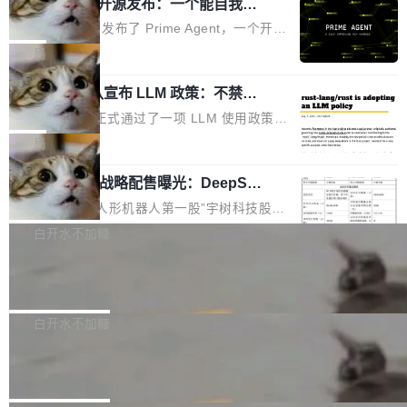
（OHDD：OpenHarmony Hardware Develope
Prime Agent 开源发布：一个能自我改
障无法工作。Pages、Copilot code review、C
进的编程 Agent，ARC-AGI 3 超越人类
r Day）将在杭州启航。活动面向智能硬件产业
opilot coding agent 全部受影响。从检测到完全
Prime Intellect 发布了 Prime Agent，一个开源
专家基线
链企业和开发者，邀请行业专家与资深技术顾
恢复，大约 12 小时。 这是 2026 年 8 月的第六
的编程 Agent Harness，核心设计围绕两个抽
局
问，围绕开源鸿蒙技术能力、设备适配、芯片适
起事故，其中四起与 AI/Copilot 服务相关。 Git
象：Recursive Language Model（RLM）和 C
配、功耗与稳定性调优、兼容性测评及统一互联
Hub 员工 kdaigle 在 HN 讨论中贴出了一组数
Rust 项目团队宣布 LLM 政策：不禁
ontinual Harness。在 ARC-AGI 3 基准测试
等内容展开系统讲解和实战交流，帮助企业进一
止，但你要承认哪些代码不是你写的
据：2025 年全年 10 亿次 commit。现在，每周
上，Prime Agent + Opus 5 的组合达到了 95.
Rust 语言项目正式通过了一项 LLM 使用政策，
步了解开源鸿蒙在智能...
2.75 亿次，全年预计 140 亿次。GitHub...
5% RHAE Best@1，超过了 ARC 报告的人类专
覆盖 rust-lang/rust 单一仓库的代码贡献。这不
局
家基线 95.4%。 不是又一个 coding agent 包装
是项目级别的官方立场，目前由五个团队采纳，
器 Prime Agent 的架构和市面上大多数 coding
宇树科技 IPO 战略配售曝光：DeepSe
但它可能是主流开源项目中关于 AI 辅助贡献最
ek 获配 93.3 万股，锁定 36 个月
agent 有本质区别。大多数 agent harness 的设
细致的一份规则。 政策的核心只有一句话：LLM
8月6日晚间，“人形机器人第一股”宇树科技股份
计是基于早期模型的能力—...
可以用来分析、提炼、审阅、建议，但不能用来
有限公司披露IPO发行价格及战略配售结果，杭
白开水不加糖
创作。 具体来说，LLM 生成的代码可以提交，
州深度求索人工智能基础技术研究有限公司（De
但必须满足五个条件：预先安排、非关键、高质
Docker 29.7.2 发布
epSeek）获配93.3399万股，按150.8元/股发行
量、充分测试、充分审查，并且必须披露。LLM
价格计算，认购金额约1.41亿元，股份锁定期为
Docker 29.7.2 现已发布，具体更新内容如下：
不得生成涉及安全性的关键变更，除非作者本身
36个月。 公告显示，本次宇树科技战略配售对
Bug fixes and enhancements 修复多次传递同
白开水不加糖
就是领域专家。即使如此，政策也"强烈不建
象主要包括长期投资机构、与公司业务具有战略
一环境变量时，docker service create和docker
议"这么做。 对于不披露的情况，审核者可以直
Apache Fluss 毕业成为顶级项目
合作关系或长期合作愿景的大型企业、科创板保
service update会发生 panic 的问题。docker/cl
接关闭 PR，无需解释。 政策作者 Jynn Ne...
荐人跟投子公司，以及公司高级管理人员和核心
i#7145 修复了 Docker Engine 29.7.0 中引入的
今年 7 月，Apache Fluss 的毕业提案在 Apach
员工参与设立的专项资产管理计划。其中，Dee