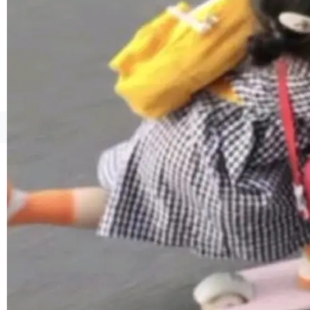
境、兼容场景、一键直出”。 Hy ASR 3.0 previe
w 不要求标准普通话，方言识别覆盖粤语、吴语
等 10 大方言片区和 20 余个二级小片区。在开
源评测集中，Hy ASR 3.0 preview 在多语种的
WER（...
©OSCHINA(OSChina.NET)
京ICP备2025119063号