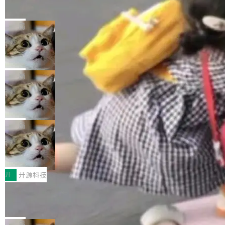
的帖子在 Reddit 火了
式”为主题，直面AI从实验室走向规模化产业落地
有一种东西，一旦用过就回不去了。Alex Fedos
的核心质量命题。会上，《2026智能研发生产力
eev 管它叫"软件设计的基石"。 他说的东西不新
局
工具选型手册》发布，Testin云测的Testin XAge
鲜——代数数据类型（ADT），尤其是和类型
nt智能测试系统入选AI测试领域代表产品。对CI
Cloudflare 开源内部企业 AI 平台 Clou
（sum type）。但他说清楚了一件事：这不是类
dflare OS
O而言，这提示了一个转变：AI测试正在从效率
型系统的学术体操，是日常编码的思维方式。 文
Cloudflare 发布了一个开源项目 Cloudflare O
工具升级为企业的质量基础设施。 CIO面对的新
章从一个简单的例子切入。一个网站的深色主题
S。如果你只看官方博客，你会觉得这是又一
局
现实 过去两年，CIO们的焦虑清单上多了两项：
设置，如果用布尔值 + 可空字段来表示——bool
个"AI 知识库 + 聊天机器人"——每个大厂都在
一是如何让大模型和智能体应用安全地从PoC走
ean 表示是否可切换，nullable 的默认模式、浅
Deno 团队开源 Celld，可自托管的分
做，没什么新鲜的。 但 Kenton Varda 在 Twitte
向生产，二是如何让测试团队跟得上AI应用...
布式 Durable Objects
色方案、深色方案——会产生大量无意义的组
r 上把事情说清楚了： 今天我们发布了 Cloudfla
Ryan Dahl 领导的 Deno 团队推出了最新开源项
合。方案缺了、配置冲突了、全 null 了。要知道
re OS，一个带连接器的聊天机器人，跟其他所
目 Celld，一个能在自己机器上运行 Cloudflare
局
哪些组合有效，作者说，你得靠"文档、校验、或
有科技公司做的一样。只不过，实际上它不一
Workers 和 Durable Objects 的守护进程。 设
者部落知识"。 换个写法。Rust 的 enum，两个
鲁大师7月新机性能/流畅/AI榜：vivo夺
样。这是 Sandstorm.io 的重制版，我十年前的
计思路很直接：每个对象是一个独立的 SQLite
变体：Switchable...
性能、流畅双第一，三星Galaxy Z系列
那个创业公司。不同的是，这次它构建在 Cloudf
数据库，按名称寻址，复制到你自己的 S3 兼容
2026年7月的手机市场，由于存储等硬件成本暴
新折叠缺席
lare Workers 上——我花了九年时间搭建的平台
存储库里。节点之间只通过这个存储库协调——
增，手机厂商的日子也不好过啊，新机速度明显
开
开源科技
——并且深度集成了 AI。这基本上是我十年秘密
没有控制平面，没有共识协议。每个对象自带一
放缓，因此硝烟味淡了许多。新机参数规格除开
计划的顶峰。 十年前，Ken...
Zed 推出 DeltaDB，一个记录 commit
个小型数据库，应用天然按分片构建，单个数据
高价的三星折叠（三星Galaxy Z Fold8 Ultra / Z
之间所有操作的版本控制系统
库的竞争和爆炸半径问题在设计层面就被消除
Fold8 / Z Flip8）外，其余要么是中低端机器，
Zed 编辑器团队发布了新项目——DeltaDB，一
了。 闲置的 cell 会休眠到几乎不占资源。当 cel
例如iQOO Z11i、REDMI Note 17、REDMI No
个在 git commit 之间记录每一次编辑操作的版
局