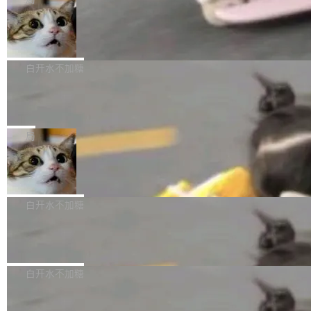
l 迁移或唤醒时，新宿主从 S3 恢复 SQLite 数据
te 17 Pro、OPPO K15，要么是vivo X300 E这
本控制系统。目前处于 Early Access 阶段。 De
库继续执行。存储库是持久化的唯一真相...
样的次旗舰。 Galaxy Z Fold8 Ultra / Z Fold8 /
SpaceXAI 单季资本开支达 183 亿美元
ltaDB 的核心思路直接写在 landing page 最显
Z Flip8三款折叠屏新机均在7月22日发布，且全
眼的位置：「Software is made between com
根据风险投资人Tomer Tunguz 博客（VC 分
部搭载骁龙8 Elite Gen5 for Galaxy，它们本该
mits」——软件是在 commit 之间写出来的。git
析）披露的最新分析与第二季度业绩报告，Spac
白开水不加糖
是7月性...
只记录了你提交的最终状态，但真正的工作过程
eXAI在上个季度的总资本支出飙升至183.7亿美
——打字、删改、试错、agent 对话——都在 co
Meta 发布终端编程 Agent“Muse Cod
元。其中，绝大部分资金被直接用于 AI 领域，
e” 和 Muse Spark 1.2 模型
mmit 之间的空隙里丢失了。 DeltaDB 要做的就
金额高达158.3亿美元，这一单项投入已经逼近
Meta 今天发布了两款 AI 产品：Muse Code，
是把这段空隙补上。 回退到任何一次编辑：Delt
微软同期总资本开支的四成。 与亚马逊、Alpha
一个在终端里运行的编程 agent；Muse Spark
局
aDB 捕获 commit 之间的每一次操作，...
bet、微软以及 Meta 等传统科技巨头相比，Spa
1.2，驱动这个 agent 的新模型。一句话概括：
ceXAI的资金消耗速度尤为引人瞩目。然而，支
美团开源 LoHoSearch，用知识图谱校
你可以用 curl -fsSL https://dev.meta.ai/install.
准 AI 能力认知
撑庞大支出的资金来源却呈现出截然不同的面
sh | bash 安装一个能在大项目里自动规划、写
机器出题的前提，是让机器拥有全局视野。整个
貌。数据显示，微软和 Meta 主要依托充沛的经
代码、验证结果的 AI 终端工具。 据介绍，Muse
构建流程可以分为四个环节：建图 → 控制难度
白开水不加糖
营现金流来覆盖资本开支，其资本支出覆盖率分
Code 是 Meta 的编程 agent 产品。它和市场上
→ 质量把关 → 数据概览。
别达到155% 和106%;而SpaceXAI的经营现金
已有的终端编程 agent 在设计理念上有几个明显
腾讯开源 UCL-MPComm 通信库
流仅能覆盖资本开支的12...
的差异点。 异步后台 agent：Muse Code 有一
腾讯网平团队宣布开源了 UCL-MPComm 通信
个主 agent 循环，外加一组后台 agent。这些后
库，并将作为transport接入Mooncake TENT。
白开水不加糖
台 agent...
该通信库针对AI Memory池化场景的数据传输需
CoStrict入选工信部2025人工智能应用
求进行了深度优化，能够实现数据中心内大规模