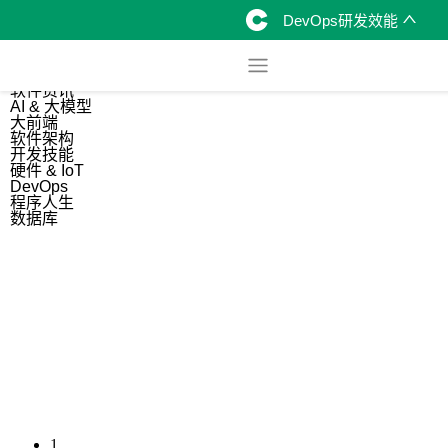
DevOps研发效能
综合
开源资讯
软件资讯
AI & 大模型
大前端
软件架构
开发技能
硬件 & IoT
DevOps
程序人生
数据库
1