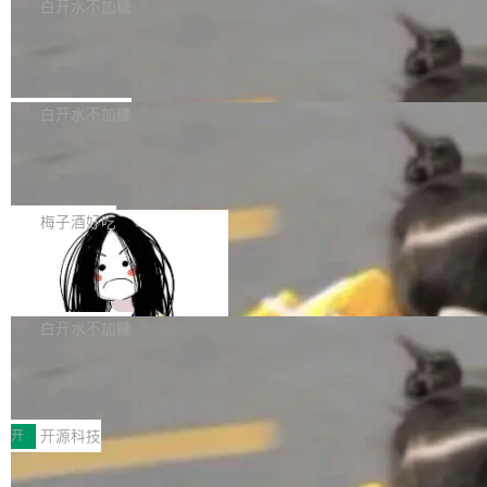
一个回归问题，该问题导致拉取镜像时会拒绝包
e 孵化器项目管理委员会（IPMC）投票中获得
白开水不加糖
pSeek作为与宇树科技具备战略合作关系的企
含绝对 hardlink 目标的镜像（此类镜像由某些镜
全票通过，随后获 Apache 软件基金会董事会批
业，获配股份数量占本次发行数量的2.31%。 除
马斯克 AI 百科项目 Grokipedia 被曝数
像构建工具生成）。moby/moby#53305 修复了
准。今天，Apache 软件基金会正式宣布 Apach
DeepSeek外，腾讯旗下上海启善投资有限公司
月未更新
Docker Engine 29.7.0 中引入的一个回归问
e Fluss 孵化毕业，成为 Apache 顶级项目（TL
埃隆·马斯克推出的AI百科项目 Grokipedia 被曝
获配9...
题，该问题可能导致在旧版 Linux 内核...
P）！这一里程碑不仅标志着 Fluss 迈入新的发
长期停止内容更新，未能实现其作为“AI版维基百
白开水不加糖
展阶段，也将进一步推动流式存储、实时湖仓与
科”替代品的目标。 据 Lawfare 最新调查，自今
AI 数据基础加速融合，为实时数据基础设施的发
Solon I18n：三种解析器，零样板代码
年4月以来，Grokipedia 页面更新功能基本停
展开启新的篇章。
滞，过去三个月内没有任何条目完成更新，用户
如果你在 Spring Boot 里做过国际化，流程大概
提交的编辑请求也长期处于待处理状态。 Groki
是这样的：配 MessageSource 的 Bean、写 R
梅子酒好吃
pedia 于去年底上线，定位为由人工智能生成内
eloadableResourceBundleMessageSource、
容的百科平台，被马斯克视为传统众包百科网站
Apache Doris 4.1 全面增强 Iceberg：
声明 LocaleResolver、注册 LocaleChangeInt
支持 UPDATE、MERGE INTO 与 Iceb
维基百科的替代方案。Lawfare 调查发现，无论
erceptor…五六步之后才能看到第一行翻译文
Apache Doris 4.1 要补齐的，正是缺失的那一
erg V3
热门页面还是低关注度页面，均未出现近期更
本。 Solon 换了个方式。整个 i18n 模块围绕三
半。在已有查询能力的基础上，Doris 进一步支
白开水不加糖
新，相关问题并非局限于特定领域，而是在不同
个解析器、一个注解、一个工具类展开——没有
持了 UPDATE、DELETE、MERGE INTO 等数
主题和访问量页面中普遍存在。 调查人员最初认
XML、没有拦截器注册、没有样板配置。 资源
Testin XAgent：CIO智能测试落地指南
据修改操作、完整的表结构管理与分区演进，以
为，Grokipedia可能只是限...
文件的约定 把文件放到 resources/i18n/ 下： r
及 rewrite_data_files、expire_snapshots 等日
7月30日，TiD2026质量竞争力大会在北京中关
esources/i18n/messages.properties ...
常维护操作，并完整支持 Iceberg V3 格式。
村国家自主创新示范区会议中心开幕。本届大会
开
开源科技
由中关村智联软件服务业质量创新联盟主办，以
让非法状态不可表示：一篇关于 ADT
“智构可信·质创未来——AI原生时代的质量新范