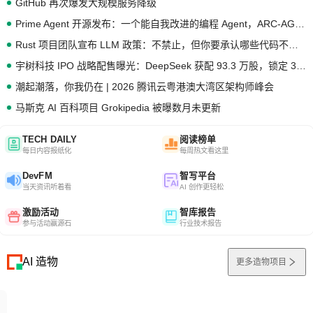
GitHub 再次爆发大规模服务降级
Prime Agent 开源发布：一个能自我改进的编程 Agent，ARC-AGI 3 超越人类专家基线
Rust 项目团队宣布 LLM 政策：不禁止，但你要承认哪些代码不是你写的
宇树科技 IPO 战略配售曝光：DeepSeek 获配 93.3 万股，锁定 36 个月
潮起潮落，你我仍在 | 2026 腾讯云粤港澳大湾区架构师峰会
马斯克 AI 百科项目 Grokipedia 被曝数月未更新
TECH DAILY
阅读榜单
每日内容报纸化
每周热文看这里
DevFM
智写平台
当天资讯听着看
AI 创作更轻松
激励活动
智库报告
参与活动赢源石
行业技术报告
AI 造物
更多造物项目