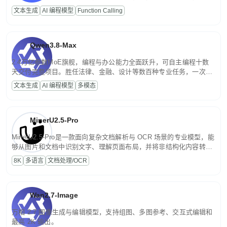
高并发、轻量化任务，适合日常对话、内容创作、基础 RAG、批量
文本生成
AI 编程模型
Function Calling
文案处理等普惠刚需场景。
Qwen3.8-Max
2.4万亿参数MoE旗舰，编程与办公能力全面跃升，可自主编程十数
天交付完整项目。胜任法律、金融、设计等数百种专业任务，一次对
话端到端交付生产级成果。原生视觉理解贯穿规划、执行与验证全流
文本生成
AI 编程模型
多模态
程，支持超长文档与长视频的深度语义解析。长程任务中自主规划与
闭环迭代，持续进化。
MinerU2.5-Pro
MinerU2.5-Pro是一款面向复杂文档解析与 OCR 场景的专业模型，能
够从图片和文档中识别文字、理解页面布局，并将非结构化内容转换
为便于存储、检索和二次处理的结构化结果。
8K
多语言
文档处理/OCR
Wan2.7-Image
万相 2.7 图像生成与编辑模型，支持组图、多图参考、交互式编辑和
最高 2K 输出。