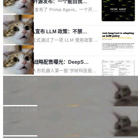
（OHDD：OpenHarmony Hardware Develope
Prime Agent 开源发布：一个能自我改
障无法工作。Pages、Copilot code review、C
进的编程 Agent，ARC-AGI 3 超越人类
r Day）将在杭州启航。活动面向智能硬件产业
opilot coding agent 全部受影响。从检测到完全
Prime Intellect 发布了 Prime Agent，一个开源
专家基线
链企业和开发者，邀请行业专家与资深技术顾
恢复，大约 12 小时。 这是 2026 年 8 月的第六
的编程 Agent Harness，核心设计围绕两个抽
局
问，围绕开源鸿蒙技术能力、设备适配、芯片适
起事故，其中四起与 AI/Copilot 服务相关。 Git
象：Recursive Language Model（RLM）和 C
配、功耗与稳定性调优、兼容性测评及统一互联
Hub 员工 kdaigle 在 HN 讨论中贴出了一组数
Rust 项目团队宣布 LLM 政策：不禁
ontinual Harness。在 ARC-AGI 3 基准测试
等内容展开系统讲解和实战交流，帮助企业进一
止，但你要承认哪些代码不是你写的
据：2025 年全年 10 亿次 commit。现在，每周
上，Prime Agent + Opus 5 的组合达到了 95.
Rust 语言项目正式通过了一项 LLM 使用政策，
步了解开源鸿蒙在智能...
2.75 亿次，全年预计 140 亿次。GitHub...
5% RHAE Best@1，超过了 ARC 报告的人类专
覆盖 rust-lang/rust 单一仓库的代码贡献。这不
局
家基线 95.4%。 不是又一个 coding agent 包装
是项目级别的官方立场，目前由五个团队采纳，
器 Prime Agent 的架构和市面上大多数 coding
宇树科技 IPO 战略配售曝光：DeepSe
但它可能是主流开源项目中关于 AI 辅助贡献最
ek 获配 93.3 万股，锁定 36 个月
agent 有本质区别。大多数 agent harness 的设
细致的一份规则。 政策的核心只有一句话：LLM
8月6日晚间，“人形机器人第一股”宇树科技股份
计是基于早期模型的能力—...
可以用来分析、提炼、审阅、建议，但不能用来
有限公司披露IPO发行价格及战略配售结果，杭
白开水不加糖
创作。 具体来说，LLM 生成的代码可以提交，
州深度求索人工智能基础技术研究有限公司（De
但必须满足五个条件：预先安排、非关键、高质
Docker 29.7.2 发布
epSeek）获配93.3399万股，按150.8元/股发行
量、充分测试、充分审查，并且必须披露。LLM
价格计算，认购金额约1.41亿元，股份锁定期为
Docker 29.7.2 现已发布，具体更新内容如下：
不得生成涉及安全性的关键变更，除非作者本身
36个月。 公告显示，本次宇树科技战略配售对
Bug fixes and enhancements 修复多次传递同
白开水不加糖
就是领域专家。即使如此，政策也"强烈不建
象主要包括长期投资机构、与公司业务具有战略
一环境变量时，docker service create和docker
议"这么做。 对于不披露的情况，审核者可以直
Apache Fluss 毕业成为顶级项目
合作关系或长期合作愿景的大型企业、科创板保
service update会发生 panic 的问题。docker/cl
接关闭 PR，无需解释。 政策作者 Jynn Ne...
荐人跟投子公司，以及公司高级管理人员和核心
i#7145 修复了 Docker Engine 29.7.0 中引入的
今年 7 月，Apache Fluss 的毕业提案在 Apach
员工参与设立的专项资产管理计划。其中，Dee