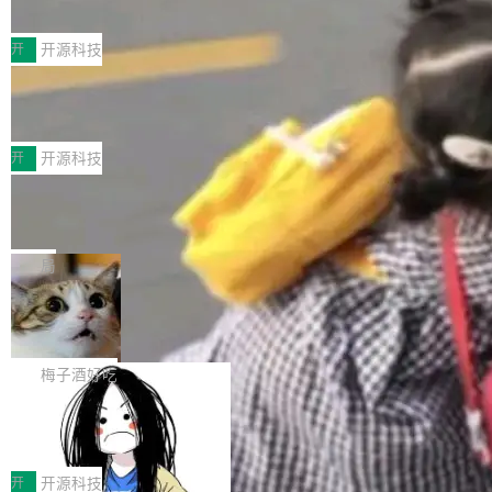
典型案例
计算节点间多种内存类型的高性能通信。 UCL-
近日，工信部科技司公示《2025人工智能应用典
MPComm将作为一种传输引擎接入Mooncake T
型案例入选名单》，深信服“面向企业研发场景的
开
开源科技
ENT，实现零拷贝传输性能提升30%、非零拷贝
开源 AI 编程平台 CoStrict 应用”凭借卓越的技术
传输性能最高提升5倍。UCL-MPComm底层基
深信服AI算力网关入选工信部人工智能
创新与落地成效成功入选。 全链路私有化部署，
应用典型案例！
于自研UCL-Engine通信引擎，后续腾讯网平将
助力企业AI研发安全落地 当前，越来越多企业已
前不久，工业和信息化部正式发布《2025年人工
持续开源更多基于UCL-Engine的高性能通信组
经开始引入 AI Coding 工具，通过调用公有云模
智能应用典型案例名单》，集中展示人工智能在
开
开源科技
件。 腾讯网平团队在UCL-MPComm中实现了一
型或企业内部部署模型提升研发效率。但随着 AI
各领域的应用成果，覆盖技术底座、行业赋能、
个独立于业务线程的全局通信引擎（Engine），
Jeff Dean 离开 Google：一个时代的结
Coding 从个人辅助工具逐步走向团队级、组织
产品应用、支撑保障、专题等五大方向。深信服
并实...
束，一个实验室的开始
级应用，企业在规模化落地过程中，对安全性、
AI算力网关（AI创新平台）成功入选！ 随着各行
Google 员工编号 20。MapReduce 作者之一。
可控性和代码质量提出了更高要求。 首先是数据
各业的Agent走向规模化建设，算力构成形态逐
Bigtable 作者之一。TensorFlow 的作者之一。
局
安全与合规要求。对于大多数普通研发场景，公
渐丰富，用户关注的重点也在发生变化：不只是
Gemini 的架构师。Google 首席科学家。 Jeff D
有云模型能够满足快速试用和效率提升的需求。
🔥 SolonCode v2026.8.4 发布：界面
让AI用起来，还要进一步看清混合算力时代下，
ean 在 Google 工作了 27 年后，宣布离职。 他
但对于金融、能源、医疗等对数据安全要求较...
字体可调、22 种语言、记忆搜索增强
Token花在哪里、算力是否被充分利用，以及持
不是一个人走。一同离开的还有 Sanjay Ghema
打开终端就能上岗的全中文编码智能体，这一轮
续增长的AI成本该如何优化。 深信服AI算力网关
wat（Google 员工编号 23，Jeff Dean 二十多
把「看得清、用母语、记得住」三件事一次补
梅子酒好吃
正是围绕这些实际问题，从Token治理和成本治
年的编程搭档，MapReduce 和 Bigtable 的共同
齐。 SolonCode 是什么 SolonCode 是杭州无
理两个方面，让用户的每一份算力都看得清、管
作者）、Quoc Le（Google 大脑核心成员，Se
让“代码语义理解”深度释放AI Coding
耳科技研发的企业级终端编码智能体——一位全
得住、用得稳、省得下、更安全！ 一、从现在开
价值潜能：华为云码道（CodeArts）
q2Seq 和 DocAI 的共同发明人）以及 Oriol Vin
中文驱动的数字员工，自主理解需求、规划步
一、代码仓深度理解技术的作用与价值 在软件工
始，Token使用一目...
代码仓技术解析
yals（Gemini 联合负责人，AlphaSta...
骤、编写代码。不挑模型、不挑平台，curl 一行
程实践中，代码仓是企业核心知识资产的主要载
开
开源科技