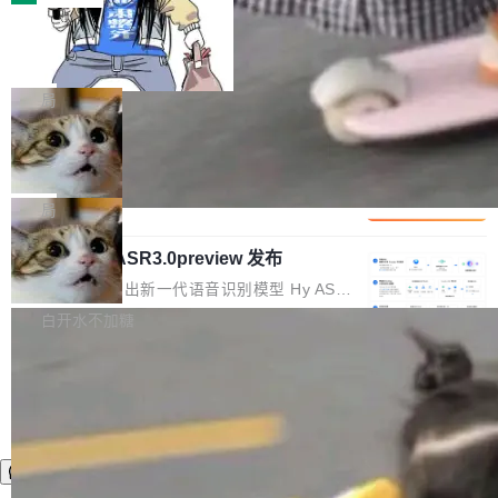
装完即用。 开源地址：Gitee · GitCode · GitHu
体。企业级代码仓库通常包含数十万乃至数百万
b 安装 支持 Java 8+（8~26）、macOS / Linu
一条“删库”命令跑 17 小时，算法工程
个文件，其规模远超单次模型调用可承载的上下
师删光 89TB 数据只为干私活
x / Windows / Harmony PC。 # macOS / Linu
文窗口。随着项目规模的持续扩张与代码历史的
最高人民检察院8月4日公布了一起案件：北京一
x / Harmony PC curl -fsSL https://solon.noea
不断累积，代码仓中的模块关系、接口契约、业
名90后算法工程师王某，为了给自己接的私活腾
局
r.org/solon...
务逻辑等关键信息往往分散于数十乃至数百个文
服务器空间，删光了公司AI游戏部门的全部核心
件之中，形成高度复杂的知识关联网络。传统的
Cloudflare 分享推理优化实践：KV ca
数据。 王某2024年1月入职东城区某科技公司AI
che 量化 + 权重压缩，吞吐量提升 4
代码检索手段（如关键词匹配、目录遍历）仅能
短剧部门，有互联网大厂背景。在公司内部架构
Kimi 和 GLM 是当前最强的大模型系列之一，但
1%，成本降 30%
在语法层面完成文本定位，难以触及代码的语义
调整期间，部门三次通知全员将数据从A集群迁
它们有一个共同的问题：太吃显存了。月之暗面
局
内涵与结构关联，导致开发者使用代码智能体在
移到B集群，王某都回复了"收到"。 他没有迁移
的 Kimi K 系列和智谱的 GLM 都是长上下文、M
理解大规模代码仓时面临显著"代码仓理解"瓶
数据。2024年9月3日下午4点，他使用此前登录
腾讯混元 Hy ASR3.0preview 发布
oE 架构的大模型，好用到让人上瘾，但 GPU 显
颈。 代码仓深度理解服务（以下简称" CodeBas
的账号密码进入A集群，输入了一条被程序员圈
存永远不够用。 Cloudflare 的 Workers AI 团队
腾讯混元正式推出新一代语音识别模型 Hy ASR
e深度理解服务"）是华为云码道（CodeA...
称为"删库跑路"的命令——最高管理员权限、无
一直在跑这些模型的推理。他们在官方博客上发
3.0preview。基于最新一代大语言模型 Hy3 的
白开水不加糖
需确认、强制递归删除。17个小时后，运维人员
了一篇技术文章，详细拆解了三种让大模型在 G
语言理解能力，以及融合了高精度语音识别与深
发现异常并中止进程时，89TB数据已经没了。
PU 上跑得更省、更快的技术手段——KV cache
度语义理解能力，实现了语音识别能力的全面升
删掉的是AI游戏部门的全部开发文件，包括公司
量化、模型权重压缩、以及共享 KV cache 的完
级。 根据介绍，Hy ASR3.0preview 目标在于：
自研的多个文生3D和...
整性保护。效果是：吞吐量提升 41%，每 token
让语音识别不再只是听清，而是真正听懂。通过
成本降低 30%，精度不变。 FP8 省的不仅是显
先理解你的语境和意图，再把准确的文字直接给
存 KV cache 是推理时最吃显...
到你。从“逐字转写、单点优化”演进为“理解语