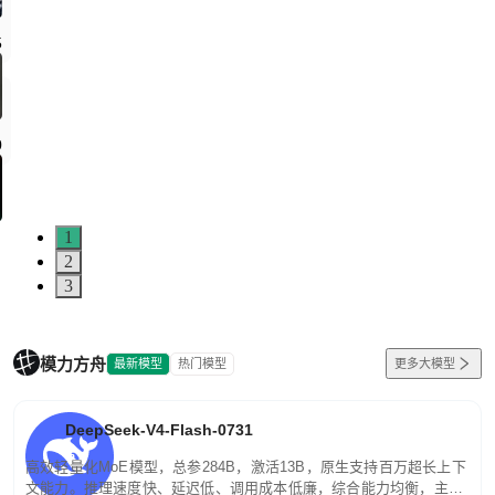
5
0
1
2
3
模力方舟
最新模型
热门模型
更多大模型
DeepSeek-V4-Flash-0731
高效轻量化MoE模型，总参284B，激活13B，原生支持百万超长上下
文能力。推理速度快、延迟低、调用成本低廉，综合能力均衡，主打