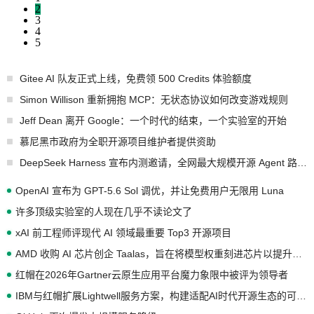
2
3
4
5
Gitee AI 队友正式上线，免费领 500 Credits 体验额度
Simon Willison 重新拥抱 MCP：无状态协议如何改变游戏规则
Jeff Dean 离开 Google：一个时代的结束，一个实验室的开始
慕尼黑市政府为全职开源项目维护者提供资助
DeepSeek Harness 宣布内测邀请，全网最大规模开源 Agent 路演现场诞生
OpenAI 宣布为 GPT-5.6 Sol 调优，并让免费用户无限用 Luna
许多顶级实验室的人现在几乎不读论文了
xAI 前工程师评现代 AI 领域最重要 Top3 开源项目
AMD 收购 AI 芯片创企 Taalas，旨在将模型权重刻进芯片以提升推理性能
红帽在2026年Gartner云原生应用平台魔力象限中被评为领导者
IBM与红帽扩展Lightwell服务方案，构建适配AI时代开源生态的可信基础设施